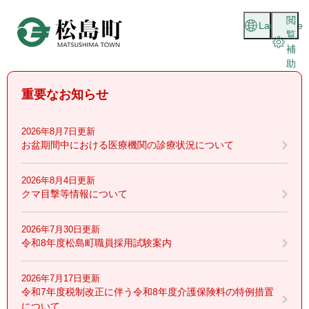
ペ
メニューを飛ばして本文へ
閲
ー
Language
覧
ジ
補
の
助
先
頭
重要なお知らせ
で
す
。
2026年8月7日更新
お盆期間中における医療機関の診療状況について
2026年8月4日更新
クマ目撃等情報について
2026年7月30日更新
令和8年度松島町職員採用試験案内
2026年7月17日更新
令和7年度税制改正に伴う令和8年度介護保険料の特例措置
について