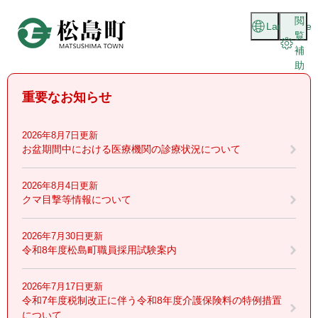
ペ
メニューを飛ばして本文へ
閲
ー
Language
覧
ジ
補
の
助
先
頭
重要なお知らせ
で
す
。
2026年8月7日更新
お盆期間中における医療機関の診療状況について
2026年8月4日更新
クマ目撃等情報について
2026年7月30日更新
令和8年度松島町職員採用試験案内
2026年7月17日更新
令和7年度税制改正に伴う令和8年度介護保険料の特例措置
について