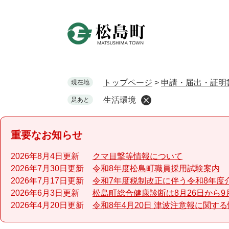
ペ
ー
ジ
の
先
頭
で
トップページ
>
申請・届出・証明
現在地
す
生活環境
足あと
。
重要なお知らせ
2026年8月4日更新
クマ目撃等情報について
2026年7月30日更新
令和8年度松島町職員採用試験案内
2026年7月17日更新
令和7年度税制改正に伴う令和8年度
2026年6月3日更新
松島町総合健康診断は8月26日から9
2026年4月20日更新
令和8年4月20日 津波注意報に関す