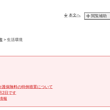
メニューを飛ばして本文へ
本文へ
閲覧補助
書
>
生活環境
介護保険料の特例措置について
月2日です
る情報