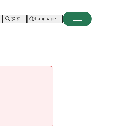
探す
Language
メ
ニ
ュ
ー