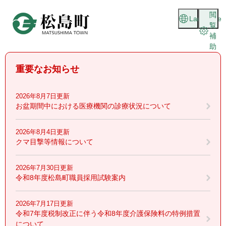
ペ
メニューを飛ばして本文へ
閲
ー
Language
覧
ジ
補
の
助
先
頭
重要なお知らせ
で
す
。
2026年8月7日更新
お盆期間中における医療機関の診療状況について
2026年8月4日更新
クマ目撃等情報について
2026年7月30日更新
令和8年度松島町職員採用試験案内
2026年7月17日更新
令和7年度税制改正に伴う令和8年度介護保険料の特例措置
について