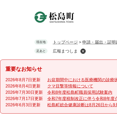
ペ
ー
ジ
の
先
頭
で
トップページ
>
申請・届出・証明
現在地
す
広報まつしま
足あと
。
重要なお知らせ
2026年8月7日更新
お盆期間中における医療機関の診療
2026年8月4日更新
クマ目撃等情報について
2026年7月30日更新
令和8年度松島町職員採用試験案内
2026年7月17日更新
令和7年度税制改正に伴う令和8年度
2026年6月3日更新
松島町総合健康診断は8月26日から9