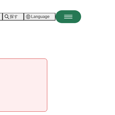
探す
Language
メ
ニ
ュ
ー