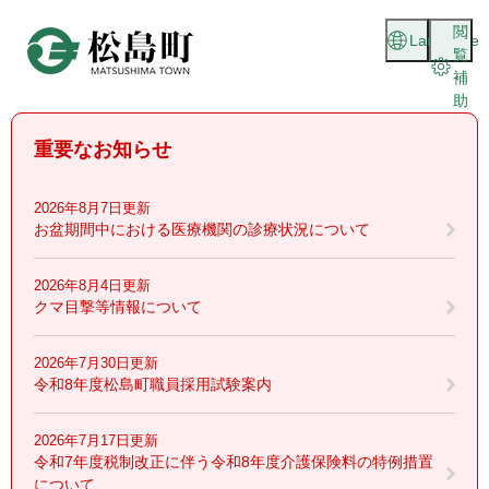
ペ
メニューを飛ばして本文へ
閲
ー
Language
覧
ジ
補
の
助
先
頭
重要なお知らせ
で
す
。
2026年8月7日更新
お盆期間中における医療機関の診療状況について
2026年8月4日更新
クマ目撃等情報について
2026年7月30日更新
令和8年度松島町職員採用試験案内
2026年7月17日更新
令和7年度税制改正に伴う令和8年度介護保険料の特例措置
について