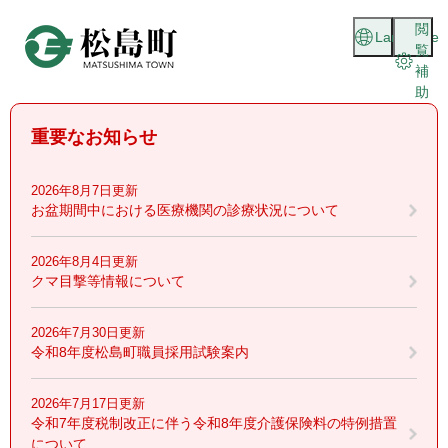
ペ
メニューを飛ばして本文へ
閲
ー
Language
覧
ジ
補
の
助
先
頭
重要なお知らせ
で
す
。
2026年8月7日更新
お盆期間中における医療機関の診療状況について
2026年8月4日更新
クマ目撃等情報について
2026年7月30日更新
令和8年度松島町職員採用試験案内
2026年7月17日更新
令和7年度税制改正に伴う令和8年度介護保険料の特例措置
について