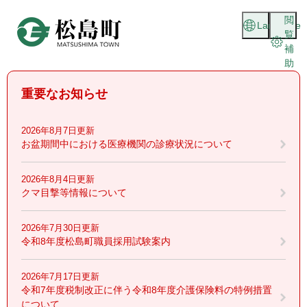
ペ
メニューを飛ばして本文へ
閲
ー
Language
覧
ジ
補
の
助
先
頭
重要なお知らせ
で
す
。
2026年8月7日更新
お盆期間中における医療機関の診療状況について
2026年8月4日更新
クマ目撃等情報について
2026年7月30日更新
令和8年度松島町職員採用試験案内
2026年7月17日更新
令和7年度税制改正に伴う令和8年度介護保険料の特例措置
について