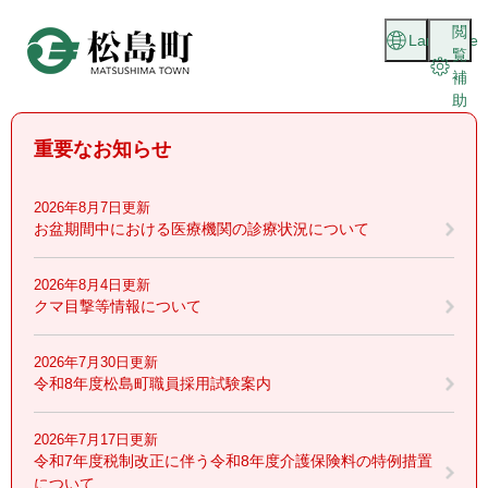
ペ
メニューを飛ばして本文へ
閲
ー
Language
覧
ジ
補
の
助
先
頭
重要なお知らせ
で
す
。
2026年8月7日更新
お盆期間中における医療機関の診療状況について
2026年8月4日更新
クマ目撃等情報について
2026年7月30日更新
令和8年度松島町職員採用試験案内
2026年7月17日更新
令和7年度税制改正に伴う令和8年度介護保険料の特例措置
について