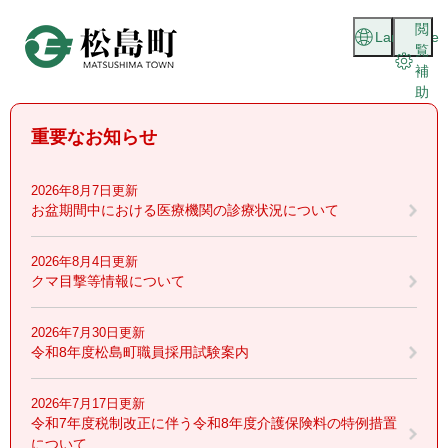
ペ
メニューを飛ばして本文へ
閲
ー
Language
覧
ジ
補
の
助
先
頭
重要なお知らせ
で
す
。
2026年8月7日更新
お盆期間中における医療機関の診療状況について
2026年8月4日更新
クマ目撃等情報について
2026年7月30日更新
令和8年度松島町職員採用試験案内
2026年7月17日更新
令和7年度税制改正に伴う令和8年度介護保険料の特例措置
について