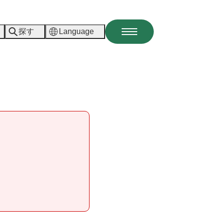
探す
Language
メ
ニ
ュ
ー