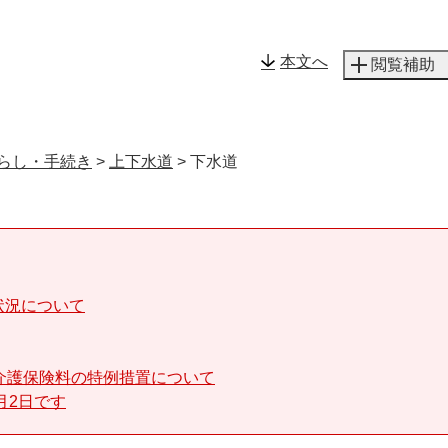
メニューを飛ばして本文へ
本文へ
閲覧補助
らし・手続き
>
上下水道
>
下水道
状況について
介護保険料の特例措置について
月2日です