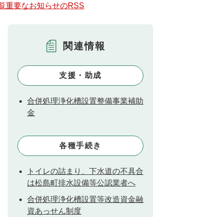
覧
重要なお知らせのRSS
関連情報
支援・助成
合併処理浄化槽設置整備事業補助
金
各種手続き
トイレの詰まり、下水道の不具合
は松島町排水設備等公認業者へ
合併処理浄化槽設置等改造資金融
資あっせん制度