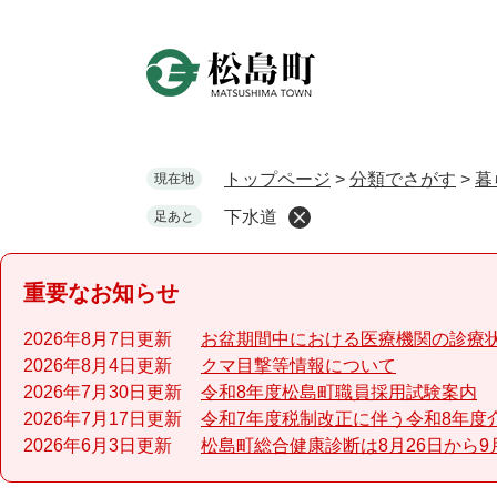
ペ
ー
ジ
の
先
頭
で
トップページ
>
分類でさがす
>
暮
現在地
す
下水道
足あと
。
重要なお知らせ
2026年8月7日更新
お盆期間中における医療機関の診療
2026年8月4日更新
クマ目撃等情報について
2026年7月30日更新
令和8年度松島町職員採用試験案内
2026年7月17日更新
令和7年度税制改正に伴う令和8年度
2026年6月3日更新
松島町総合健康診断は8月26日から9