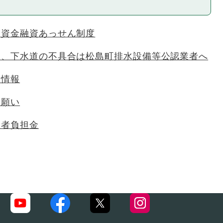
造資金融資あっせん制度
り、下水道の不具合は松島町排水設備等公認業者へ
量情報
お願い
益者負担金