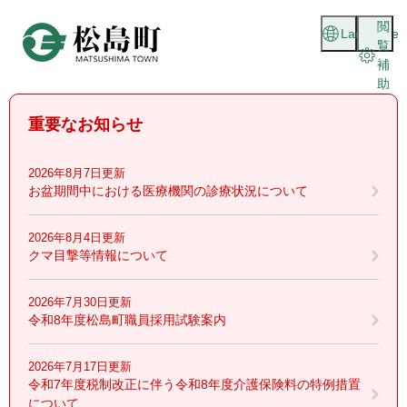
ペ
メニューを飛ばして本文へ
閲
ー
Language
覧
ジ
補
の
助
先
頭
重要なお知らせ
で
す
。
2026年8月7日更新
お盆期間中における医療機関の診療状況について
2026年8月4日更新
クマ目撃等情報について
2026年7月30日更新
令和8年度松島町職員採用試験案内
2026年7月17日更新
令和7年度税制改正に伴う令和8年度介護保険料の特例措置
について