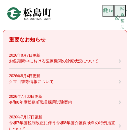
ペ
メニューを飛ばして本文へ
閲
ー
Language
覧
ジ
補
の
助
先
頭
重要なお知らせ
で
す
。
2026年8月7日更新
お盆期間中における医療機関の診療状況について
2026年8月4日更新
クマ目撃等情報について
2026年7月30日更新
令和8年度松島町職員採用試験案内
2026年7月17日更新
令和7年度税制改正に伴う令和8年度介護保険料の特例措置
について