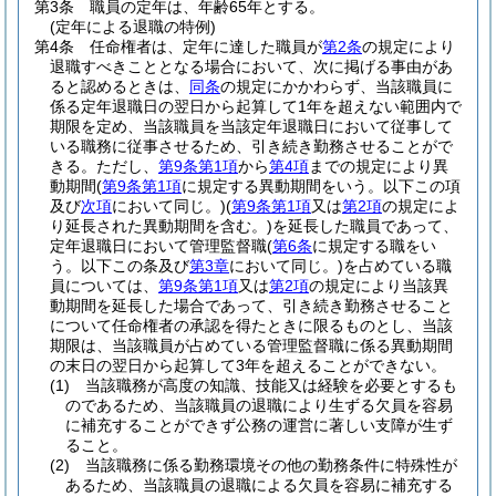
第3条
職員の定年は、年齢65年とする。
(定年による退職の特例)
第4条
任命権者は、定年に達した職員が
第2条
の規定により
退職すべきこととなる場合において、次に掲げる事由があ
ると認めるときは、
同条
の規定にかかわらず、当該職員に
係る定年退職日の翌日から起算して1年を超えない範囲内で
期限を定め、当該職員を当該定年退職日において従事して
いる職務に従事させるため、引き続き勤務させることがで
きる。
ただし、
第9条第1項
から
第4項
までの規定により異
動期間
(
第9条第1項
に規定する異動期間をいう。以下この項
及び
次項
において同じ。)
(
第9条第1項
又は
第2項
の規定によ
り延長された異動期間を含む。)
を延長した職員であって、
定年退職日において管理監督職
(
第6条
に規定する職をい
う。以下この条及び
第3章
において同じ。)
を占めている職
員については、
第9条第1項
又は
第2項
の規定により当該異
動期間を延長した場合であって、引き続き勤務させること
について任命権者の承認を得たときに限るものとし、当該
期限は、当該職員が占めている管理監督職に係る異動期間
の末日の翌日から起算して3年を超えることができない。
(1)
当該職務が高度の知識、技能又は経験を必要とするも
のであるため、当該職員の退職により生ずる欠員を容易
に補充することができず公務の運営に著しい支障が生ず
ること。
(2)
当該職務に係る勤務環境その他の勤務条件に特殊性が
あるため、当該職員の退職による欠員を容易に補充する