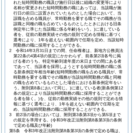
れた短時間勤務の職及び施行日以後に組織の変更等により
名称が変更された短時間勤務の職にあっては、当該職が施
行日の前日に設置されていたものとした場合において、当
該職を占める職員が、常時勤務を要する職でその職務が当
該職と同種の職を占めているものとしたときにおける旧条
例定年に準じた当該職に係る年齢)
をいう。)
に達している
者を、従前の勤務実績その他の規則で定める情報に基づく
選考により、1年を超えない範囲内で任期を定め、当該短時
間勤務の職に採用することができる。
2
令和14年3月31日までの間、任命権者は、新地方公務員法
第22条の4第4項の規定にかかわらず、前条第2項各号に掲
げる者のうち、特定年齢到達年度の末日までの間にある者
であって、当該者を採用しようとする短時間勤務の職に係
る新条例定年相当年齢
(短時間勤務の職を占める職員が、常
時勤務を要する職でその職務が当該短時間勤務の職と同種
の職を占めているものとした場合における新条例定年をい
う。附則第8条において同じ。)
に達している者
(新条例第12
条の規定により当該短時間勤務の職に採用することができ
る者を除く。)
を、従前の勤務実績その他の規則で定める情
報に基づく選考により、1年を超えない範囲内で任期を定
め、当該短時間勤務の職に採用することができる。
3
前2項の場合においては、附則第3条第3項から第5項まで
の規定を準用する。
(令和3年改正法附則第8条第3項の条例
で定める職及び年齢)
第5条
令和3年改正法附則第8条第3項の条例で定める職は、