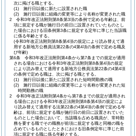
次に掲げる職とする。
(1)
施行日以後に新たに設置された職
(2)
施行日以後に組織の変更等により名称が変更された職
2
令和3年改正法附則第8条第3項の条例で定める年齢は、前
項に規定する職が施行日の前日に設置されていたものとし
た場合における旧条例第3条に規定する定年に準じた当該職
に係る年齢とする。
(令和3年改正法附則第8条第4項の規定により読み替えて適
用する新地方公務員法第22条の4第4項の条例で定める職及
び年齢)
第6条
令和3年改正法附則第4条から第7条までの規定が適用
される場合における令和3年改正法附則第8条第4項の規定
により読み替えて適用する新地方公務員法第22条の4第4項
の条例で定める職は、次に掲げる職とする。
(1)
施行日以後に新たに設置された短時間勤務の職
(2)
施行日以後に組織の変更等により名称が変更された短
時間勤務の職
2
令和3年改正法附則第4条から第7条までの規定が適用され
る場合における令和3年改正法附則第8条第4項の規定によ
り読み替えて適用する法第22条の4第4項の条例で定める年
齢は、前項に規定する職が施行日の前日に設置されていた
ものとした場合において、当該職を占める職員が、常時勤
務を要する職でその職務が前項に規定する職と同種の職を
占めているものとしたときにおける旧条例定年に準じた前
項に規定する職に係る年齢とする。