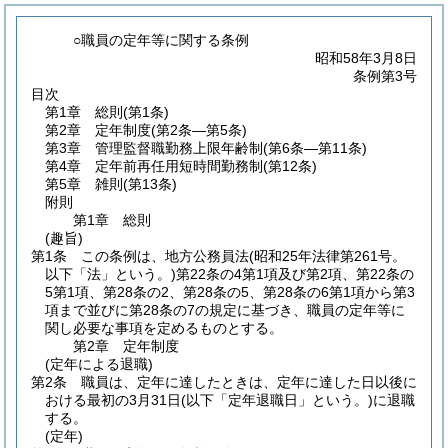
○職員の定年等に関する条例
昭和58年3月8日
条例第3号
目次
第1章
総則
(第1条)
第2章
定年制度
(第2条―第5条)
第3章
管理監督職勤務上限年齢制
(第6条―第11条)
第4章
定年前再任用短時間勤務制
(第12条)
第5章
雑則
(第13条)
附則
第1章
総則
(趣旨)
第1条
この条例は、地方公務員法
(昭和25年法律第261号。
以下「法」という。)
第22条の4第1項及び第2項、第22条の
5第1項、第28条の2、第28条の5、第28条の6第1項から第3
項まで並びに第28条の7の規定に基づき、職員の定年等に
関し必要な事項を定めるものとする。
第2章
定年制度
(定年による退職)
第2条
職員は、定年に達したときは、定年に達した日以後に
おける最初の3月31日
(以下「定年退職日」という。)
に退職
する。
(定年)