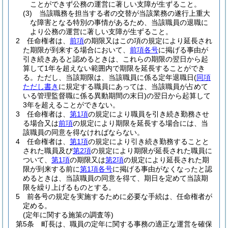
ことができず公務の運営に著しい支障が生ずること。
(3)
当該職務を担当する者の交替が当該業務の遂行上重大
な障害となる特別の事情があるため、当該職員の退職に
より公務の運営に著しい支障が生ずること。
2
任命権者は、
前項
の期限又はこの項の規定により延長され
た期限が到来する場合において、
前項各号
に掲げる事由が
引き続きあると認めるときは、これらの期限の翌日から起
算して1年を超えない範囲内で期限を延長することができ
る。
ただし、当該期限は、当該職員に係る定年退職日
(
同項
ただし書き
に規定する職員にあっては、当該職員が占めて
いる管理監督職に係る異動期間の末日)
の翌日から起算して
3年を超えることができない。
3
任命権者は、
第1項
の規定により職員を引き続き勤務させ
る場合又は
前項
の規定により期限を延長する場合には、当
該職員の同意を得なければならない。
4
任命権者は、
第1項
の規定により引き続き勤務することと
された職員及び
第2項
の規定により期限が延長された職員に
ついて、
第1項
の期限又は
第2項
の規定により延長された期
限が到来する前に
第1項各号
に掲げる事由がなくなったと認
めるときは、当該職員の同意を得て、期日を定めて当該期
限を繰り上げるものとする。
5
前各号の規定を実施するために必要な手続は、任命権者が
定める。
(定年に関する施策の調査等)
第5条
町長は、職員の定年に関する事務の適正な運営を確保