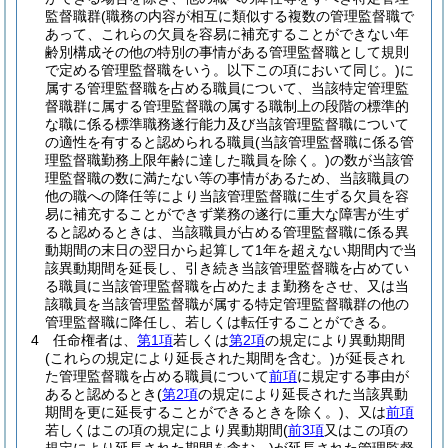
監督職群
(職務の内容が相互に類似する複数の管理監督職で
あって、これらの欠員を容易に補充することができない年
齢別構成その他の特別の事情がある管理監督職として規則
で定める管理監督職をいう。以下この項において同じ。)
に
属する管理監督職を占める職員について、当該特定管理監
督職群に属する管理監督職の属する職制上の段階の標準的
な職に係る標準職務遂行能力及び当該管理監督職について
の適性を有すると認められる職員
(当該管理監督職に係る管
理監督職勤務上限年齢に達した職員を除く。)
の数が当該管
理監督職の数に満たない等の事情があるため、当該職員の
他の職への降任等により当該管理監督職に生ずる欠員を容
易に補充することができず業務の遂行に重大な障害が生ず
ると認めるときは、当該職員が占める管理監督職に係る異
動期間の末日の翌日から起算して1年を超えない期間内で当
該異動期間を延長し、引き続き当該管理監督職を占めてい
る職員に当該管理監督職を占めたまま勤務をさせ、又は当
該職員を当該管理監督職が属する特定管理監督職群の他の
管理監督職に降任し、若しくは転任することができる。
4
任命権者は、
第1項
若しくは
第2項
の規定により異動期間
(これらの規定により延長された期間を含む。)
が延長され
た管理監督職を占める職員について
前項
に規定する事由が
あると認めるとき
(
第2項
の規定により延長された当該異動
期間を更に延長することができるときを除く。)
、又は
前項
若しくはこの項の規定により異動期間
(
前3項
又はこの項の