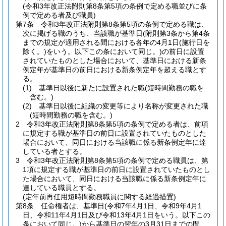
(令和3年改正法附則第8条第5項の条例で定める職並びに条
例で定める者及び職員)
第7条
令和3年改正法附則第8条第5項の条例で定める職は、
次に掲げる職のうち、当該職が基準日
(附則第3条から第4条
までの規定が適用される間における各年の4月1日
(施行日を
除く。)
をいう。以下この条において同じ。)
の前日に設置
されていたものとした場合において、基準日における新条
例定年が基準日の前日における新条例定年を超える職とす
る。
(1)
基準日以後に新たに設置された職
(短時間勤務の職を
含む。)
(2)
基準日以後に組織の変更等により名称が変更された職
(短時間勤務の職を含む。)
2
令和3年改正法附則第8条第5項の条例で定める者は、前項
に規定する職が基準日の前日に設置されていたものとした
場合において、同日における当該職に係る新条例定年に達
している者とする。
3
令和3年改正法附則第8条第5項の条例で定める職員は、第
1項に規定する職が基準日の前日に設置されていたものとし
た場合において、同日における当該職に係る新条例定年に
達している職員とする。
(定年前再任用短時間勤務職員に関する経過措置)
第8条
任命権者は、基準日
(令和7年4月1日、令和9年4月1
日、令和11年4月1日及び令和13年4月1日をいう。以下この
条において同じ。)
から基準日の翌年の3月31日までの間、