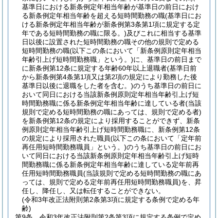
基準日における新条例定年相当年齢が基準日の前日におけ
る新条例定年相当年齢を超える短時間勤務の職
(基準日にお
ける新条例定年相当年齢が新条例第3条第1項に規定する定
年である短時間勤務の職に限る。)
及びこれに相当する基準
日以後に設置された短時間勤務の職その他の規則で定める
短時間勤務の職
(以下この条において「新条例原則定年相当
年齢引上げ短時間勤務職」という。)
に、基準日の前日まで
に新条例第12条に規定する年齢60年以上退職者
(基準日前
から新条例第4条第1項又は第2項の規定により勤務した後
基準日以後に退職をした者を含む。)
のうち基準日の前日に
おいて同日における当該新条例原則定年相当年齢引上げ短
時間勤務職に係る新条例定年相当年齢に達している者
(当該
規則で定める短時間勤務の職にあっては、規則で定める者)
を新条例第12条の規定により採用することができず、新条
例原則定年相当年齢引上げ短時間勤務職に、新条例第12条
の規定により採用された職員
(以下この条において「定年前
再任用短時間勤務職員」という。)
のうち基準日の前日にお
いて同日における当該新条例原則定年相当年齢引上げ短時
間勤務職に係る新条例定年相当年齢に達している定年前再
任用短時間勤務職員
(当該規則で定める短時間勤務の職にあ
っては、規則で定める定年前再任用短時間勤務職員)
を、昇
任し、降任し、又は転任することができない。
(令和3年改正法附則第2条第3項に規定する条例で定める年
齢)
第9条
令和3年改正法附則第2条第3項に規定する条例で定め