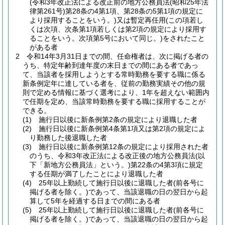
(令和3年改正法による改正前の地方公務員法
(昭和25年法
律第261号)
第28条の4第1項、第28条の5第1項の規定に
より採用することをいう。)
又は暫定再任用
(この項若し
くは次項、次条第1項若しくは第2項の規定により採用す
ることをいう。次項第5号において同じ。)
をされたこと
がある者
2
令和14年3月31日までの間、任命権者は、次に掲げる者の
うち、特定年齢到達年度の末日までの間にある者であっ
て、当該者を採用しようとする常時勤務を要する職に係る
新条例定年に達している者を、従前の勤務実績その他の規
則で定める情報に基づく選考により、1年を超えない範囲内
で任期を定め、当該常時勤務を要する職に採用することが
できる。
(1)
施行日以後に新条例第2条の規定により退職した者
(2)
施行日以後に新条例第4条第1項又は第2項の規定によ
り勤務した後退職した者
(3)
施行日以後に新条例第12条の規定により採用された者
のうち、令和3年改正法による改正後の地方公務員法
(以
下「新地方公務員法」という。)
第22条の4第3項に規定
する任期が満了したことにより退職した者
(4)
25年以上勤続して施行日以後に退職した者
(前各号に
掲げる者を除く。)
であって、当該退職の日の翌日から起
算して5年を経過する日までの間にある者
(5)
25年以上勤続して施行日以後に退職した者
(前各号に
掲げる者を除く。)
であって、当該退職の日の翌日から起