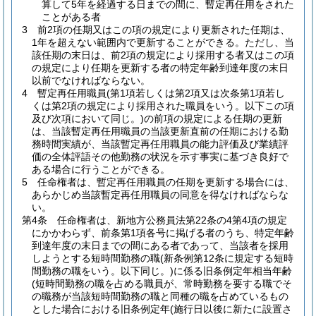
算して5年を経過する日までの間に、暫定再任用をされた
ことがある者
3
前2項の任期又はこの項の規定により更新された任期は、
1年を超えない範囲内で更新することができる。
ただし、当
該任期の末日は、前2項の規定により採用する者又はこの項
の規定により任期を更新する者の特定年齢到達年度の末日
以前でなければならない。
4
暫定再任用職員
(第1項若しくは第2項又は次条第1項若し
くは第2項の規定により採用された職員をいう。以下この項
及び次項において同じ。)
の前項の規定による任期の更新
は、当該暫定再任用職員の当該更新直前の任期における勤
務時間実績が、当該暫定再任用職員の能力評価及び業績評
価の全体評語その他勤務の状況を示す事実に基づき良好で
ある場合に行うことができる。
5
任命権者は、暫定再任用職員の任期を更新する場合には、
あらかじめ当該暫定再任用職員の同意を得なければならな
い。
第4条
任命権者は、新地方公務員法第22条の4第4項の規定
にかかわらず、前条第1項各号に掲げる者のうち、特定年齢
到達年度の末日までの間にある者であって、当該者を採用
しようとする短時間勤務の職
(新条例第12条に規定する短時
間勤務の職をいう。以下同じ。)
に係る旧条例定年相当年齢
(短時間勤務の職を占める職員が、常時勤務を要する職でそ
の職務が当該短時間勤務の職と同種の職を占めているもの
とした場合における旧条例定年
(施行日以後に新たに設置さ