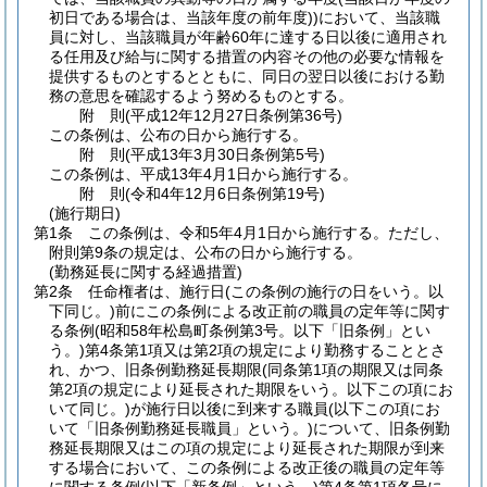
初日である場合は、当該年度の前年度)
)
において、当該職
員に対し、当該職員が年齢60年に達する日以後に適用され
る任用及び給与に関する措置の内容その他の必要な情報を
提供するものとするとともに、同日の翌日以後における勤
務の意思を確認するよう努めるものとする。
附
則
(平成12年12月27日
条例第36号)
この条例は、公布の日から施行する。
附
則
(平成13年3月30日
条例第5号)
この条例は、平成13年4月1日から施行する。
附
則
(令和4年12月6日
条例第19号)
(施行期日)
第1条
この条例は、令和5年4月1日から施行する。
ただし、
附則第9条の規定は、公布の日から施行する。
(勤務延長に関する経過措置)
第2条
任命権者は、施行日
(この条例の施行の日をいう。以
下同じ。)
前にこの条例による改正前の職員の定年等に関す
る条例
(昭和58年松島町条例第3号。以下「旧条例」とい
う。)
第4条第1項又は第2項の規定により勤務することとさ
れ、かつ、旧条例勤務延長期限
(同条第1項の期限又は同条
第2項の規定により延長された期限をいう。以下この項にお
いて同じ。)
が施行日以後に到来する職員
(以下この項にお
いて「旧条例勤務延長職員」という。)
について、旧条例勤
務延長期限又はこの項の規定により延長された期限が到来
する場合において、この条例による改正後の職員の定年等