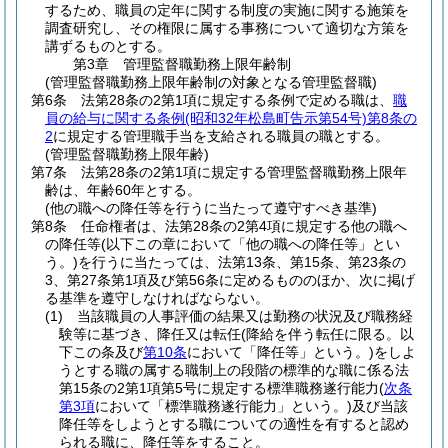
するため、職員の定年に関する制度の実施に関する施策を
調査研究し、その権限に属する事務について適切な方策を
講ずるものとする。
第3章
管理監督職勤務上限年齢制
(管理監督職勤務上限年齢制の対象となる管理監督職)
第6条
法第28条の2第1項に規定する条例で定める職は、
職
員の給与に関する条例
(昭和32年松島町告示第54号)
第8条の
2
に規定する管理職手当を支給される職員の職とする。
(管理監督職勤務上限年齢)
第7条
法第28条の2第1項に規定する管理監督職勤務上限年
齢は、年齢60年とする。
(他の職への降任等を行うに当たって遵守すべき基準)
第8条
任命権者は、法第28条の2第4項に規定する他の職へ
の降任等
(以下この章において「他の職への降任等」とい
う。)
を行うに当たっては、法第13条、第15条、第23条の
3、第27条第1項及び第56条に定めるもののほか、次に掲げ
る基準を遵守しなければならない。
(1)
当該職員の人事評価の結果又は勤務の状況及び職務経
験等に基づき、降任又は転任
(降給を伴う転任に限る。以
下この条及び
第10条
において「降任等」という。)
をしよ
うとする職の属する職制上の段階の標準的な職に係る法
第15条の2第1項第5号に規定する標準職務遂行能力
(
次条
第3項
において「標準職務遂行能力」という。)
及び当該
降任等をしようとする職についての適性を有すると認め
られる職に、降任等をすること。