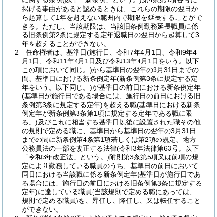
に関する条例
(以下「新条例」という。)
第4条第1項各号に
掲げる事由があると認めるときは、これらの期限の翌日か
ら起算して1年を超えない範囲内で期限を延長することがで
きる。
ただし、当該期限は、当該旧条例勤務延長職員に係
る旧条例第2条に規定する定年退職日の翌日から起算して3
年を超えることができない。
2
任命権者は、基準日
(施行日、令和7年4月1日、令和9年4
月1日、令和11年4月1日及び令和13年4月1日をいう。以下
この項において同じ。)
から基準日の翌年の3月31日までの
間、基準日における新条例定年
(新条例第3条に規定する定
年をいう。以下同じ。)
が基準日の前日における新条例定年
(基準日が施行日である場合には、施行日の前日における旧
条例第3条に規定する定年)
を超える職
(基準日における新条
例定年が新条例第3条第1項に規定する定年である職に限
る。)
及びこれに相当する基準日以後に設置された職その他
の規則で定める職に、基準日から基準日の翌年の3月31日
までの間に新条例第4条第1項若しくは第2項の規定、地方
公務員法の一部を改正する法律
(令和3年法律第63号。以下
「令和3年改正法」という。)
附則第3条第5項又は前項の規
定により勤務している職員のうち、基準日の前日において
同日における当該職に係る新条例定年
(基準日が施行日であ
る場合には、施行日の前日における旧条例第3条に規定する
定年)
に達している職員
(当該規則で定める職にあっては、
規則で定める職員)
を、昇任し、降任し、又は転任すること
ができない。