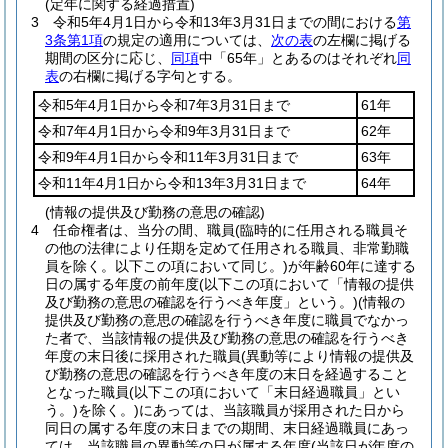
(定年に関する経過措置)
3
令和5年4月1日から令和13年3月31日までの間における
第
3条第1項
の規定の適用については、
次の表
の左欄に掲げる
期間の区分に応じ、
同項
中「65年」とあるのはそれぞれ
同
表
の右欄に掲げる字句とする。
令和5年4月1日から令和7年3月31日まで
61年
令和7年4月1日から令和9年3月31日まで
62年
令和9年4月1日から令和11年3月31日まで
63年
令和11年4月1日から令和13年3月31日まで
64年
(情報の提供及び勤務の意思の確認)
4
任命権者は、当分の間、職員
(臨時的に任用される職員そ
の他の法律により任期を定めて任用される職員、非常勤職
員を除く。以下この項において同じ。)
が年齢60年に達する
日の属する年度の前年度
(以下この項において「情報の提供
及び勤務の意思の確認を行うべき年度」という。)
(情報の
提供及び勤務の意思の確認を行うべき年度に職員でなかっ
た者で、当該情報の提供及び勤務の意思の確認を行うべき
年度の末日後に採用された職員
(異動等により情報の提供及
び勤務の意思の確認を行うべき年度の末日を経過すること
となった職員
(以下この項において「末日経過職員」とい
う。)
を除く。)
にあっては、当該職員が採用された日から
同日の属する年度の末日までの期間、末日経過職員にあっ
ては、当該職員の異動等の日が属する年度
(当該日が年度の