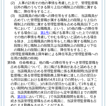
(2)
人事の計画その他の事情を考慮した上で、管理監督職
以外の職のうちできる限り上位の職制上の段階に属する
職に、降任等をすること。
(3)
当該職員の他の職への降任等をする際に、当該職員が
占めていた管理監督職が属する職制上の段階より上位の
職制上の段階に属する管理監督職を占める職員
(以下この
号において「上位職職員」という。)
の他の職への降任等
もする場合には、
第1号
に掲げる基準に従った上での状況
その他の事情を考慮してやむを得ないと認められる場合
を除き、上位職職員の降任等をした職が属する職制上の
段階と同じ職制上の段階又は当該職制上の段階より下位
の職制上の段階に属する職に、降任等をすること。
(管理監督職勤務上限年齢による降任等及び管理監督職への
任用の制限の特例)
第9条
任命権者は、他の職への降任等をすべき管理監督職を
占める職員について、次に掲げる事由があると認めるとき
は、当該職員が占める管理監督職に係る異動期間
(当該管理
監督職に係る管理監督職勤務上限年齢に達した日の翌日か
ら同日以後における最初の4月1日までの間をいう。以下こ
の章において同じ。)
の末日の翌日から起算して1年を超え
ない期間内
(当該期間内に定年退職日がある職員にあって
は、当該異動期間の末日の翌日から定年退職日までの期間
内。
第3項
において同じ。)
で当該異動期間を延長し、引き
続き当該管理監督職を占める職員に、当該管理監督職を占
めたまま勤務をさせることができる。