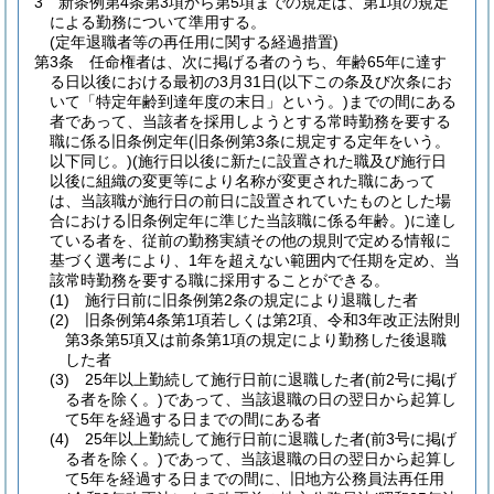
3
新条例第4条第3項から第5項までの規定は、第1項の規定
による勤務について準用する。
(定年退職者等の再任用に関する経過措置)
第3条
任命権者は、次に掲げる者のうち、年齢65年に達す
る日以後における最初の3月31日
(以下この条及び次条にお
いて「特定年齢到達年度の末日」という。)
までの間にある
者であって、当該者を採用しようとする常時勤務を要する
職に係る旧条例定年
(旧条例第3条に規定する定年をいう。
以下同じ。)
(施行日以後に新たに設置された職及び施行日
以後に組織の変更等により名称が変更された職にあって
は、当該職が施行日の前日に設置されていたものとした場
合における旧条例定年に準じた当該職に係る年齢。)
に達し
ている者を、従前の勤務実績その他の規則で定める情報に
基づく選考により、1年を超えない範囲内で任期を定め、当
該常時勤務を要する職に採用することができる。
(1)
施行日前に旧条例第2条の規定により退職した者
(2)
旧条例第4条第1項若しくは第2項、令和3年改正法附則
第3条第5項又は前条第1項の規定により勤務した後退職
した者
(3)
25年以上勤続して施行日前に退職した者
(前2号に掲げ
る者を除く。)
であって、当該退職の日の翌日から起算し
て5年を経過する日までの間にある者
(4)
25年以上勤続して施行日前に退職した者
(前3号に掲げ
る者を除く。)
であって、当該退職の日の翌日から起算し
て5年を経過する日までの間に、旧地方公務員法再任用