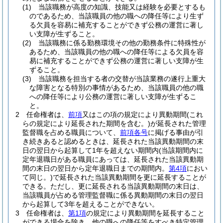
(1)
当該職務が高度の知識、技能又は経験を必要とするも
のであるため、当該職員の他の職への降任等により生ず
る欠員を容易に補充することができず公務の運営に著し
い支障が生ずること。
(2)
当該職務に係る勤務環境その他の勤務条件に特殊性が
あるため、当該職員の他の職への降任等による欠員を容
易に補充することができず公務の運営に著しい支障が生
ずること。
(3)
当該職務を担当する者の交替が当該業務の遂行上重大
な障害となる特別の事情があるため、当該職員の他の職
への降任等により公務の運営に著しい支障が生ずるこ
と。
2
任命権者は、
前項
又はこの項の規定により異動期間
(これ
らの規定により延長された期間を含む。)
が延長された管理
監督職を占める職員について、
前項各号
に掲げる事由が引
き続きあると認めるときは、延長された当該異動期間の末
日の翌日から起算して1年を超えない期間内
(当該期間内に
定年退職日がある職員にあっては、延長された当該異動期
間の末日の翌日から定年退職日までの期間内。
第4項
におい
て同じ。)
で延長された当該異動期間を更に延長することが
できる。
ただし、更に延長される当該異動期間の末日は、
当該職員が占める管理監督職に係る異動期間の末日の翌日
から起算して3年を超えることができない。
3
任命権者は、
第1項
の規定により異動期間を延長すること
ができる場合を除き、他の職への降任等をすべき特定管理