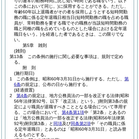
りの通常の勤務時間に比し短い時間である職をいう。以下
この条において同じ。)
に採用することができる。
ただし、
年齢60年以上退職者がその者を採用しようとする短時間勤
務の職に係る定年退職日相当日
(短時間勤務の職を占める職
員が、常時勤務を要する職でその職務が当該短時間勤務の
職と同種の職を占めているものとした場合における定年退
職日をいう。)
を経過した者であるときは、この限りでな
い。
第5章
雑則
(雑則)
第13条
この条例の施行に関し必要な事項は、規則で定め
る。
附
則
(施行期日)
1
この条例は、昭和60年3月31日から施行する。
ただし、
第
6条
の規定は、公布の日から施行する。
(経過措置)
2
第4条
の規定は、地方公務員法の一部を改正する法律
(昭和
56年法律第92号。以下「改正法」という。)
附則第3条の規
定により職員が退職すべきこととなる場合について準用す
る。
この場合において、
第4条第1項
中「第2条」とあるの
は「地方公務員法の一部を改正する法律
(昭和56年法律第
92号)
附則第3条」と
同項
及び
同条第2項
中「その職員に係
る定年退職日」とあるのは「昭和60年3月31日」と読み替
えるものとする。