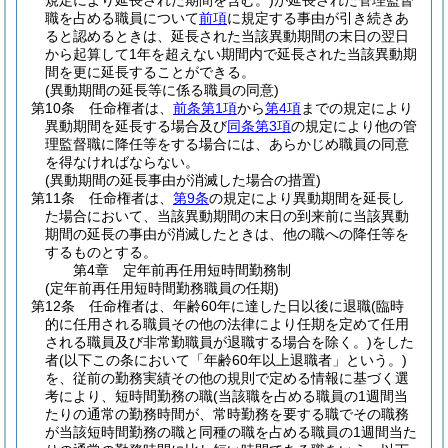
規定により延長された期間を含む。)
が延長された管理監督
職を占める職員について
前項
に規定する事由が引き続きあ
ると認めるときは、延長された当該異動期間の末日の翌日
から起算して1年を超えない期間内で延長された当該異動期
間を更に延長することができる。
(異動期間の延長等に係る職員の同意)
第10条
任命権者は、
前条第1項
から
第4項
までの規定により
異動期間を延長する場合及び
同条第3項
の規定により他の管
理監督職に降任等をする場合には、あらかじめ職員の同意
を得なければならない。
(異動期間の延長事由が消滅した場合の措置)
第11条
任命権者は、
第9条
の規定により異動期間を延長し
た場合において、当該異動期間の末日の到来前に当該異動
期間の延長の事由が消滅したときは、他の職への降任等を
するものとする。
第4章
定年前再任用短時間勤務制
(定年前再任用短時間勤務職員の任期)
第12条
任命権者は、年齢60年に達した日以後に退職
(臨時
的に任用される職員その他の法律により任期を定めて任用
される職員及び非常勤職員が退職する場合を除く。)
をした
者
(以下この条において「年齢60年以上退職者」という。)
を、従前の勤務実績その他の規則で定める情報に基づく選
考により、短時間勤務の職
(当該職を占める職員の1週間当
たりの通常の勤務時間が、常時勤務を要する職でその職務
が当該短時間勤務の職と同種の職を占める職員の1週間当た