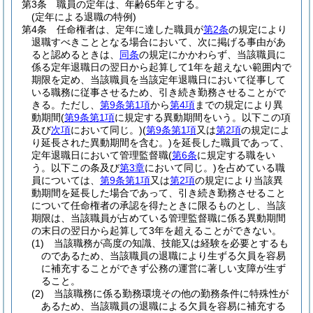
第3条
職員の定年は、年齢65年とする。
(定年による退職の特例)
第4条
任命権者は、定年に達した職員が
第2条
の規定により
退職すべきこととなる場合において、次に掲げる事由があ
ると認めるときは、
同条
の規定にかかわらず、当該職員に
係る定年退職日の翌日から起算して1年を超えない範囲内で
期限を定め、当該職員を当該定年退職日において従事して
いる職務に従事させるため、引き続き勤務させることがで
きる。
ただし、
第9条第1項
から
第4項
までの規定により異
動期間
(
第9条第1項
に規定する異動期間をいう。以下この項
及び
次項
において同じ。)
(
第9条第1項
又は
第2項
の規定によ
り延長された異動期間を含む。)
を延長した職員であって、
定年退職日において管理監督職
(
第6条
に規定する職をい
う。以下この条及び
第3章
において同じ。)
を占めている職
員については、
第9条第1項
又は
第2項
の規定により当該異
動期間を延長した場合であって、引き続き勤務させること
について任命権者の承認を得たときに限るものとし、当該
期限は、当該職員が占めている管理監督職に係る異動期間
の末日の翌日から起算して3年を超えることができない。
(1)
当該職務が高度の知識、技能又は経験を必要とするも
のであるため、当該職員の退職により生ずる欠員を容易
に補充することができず公務の運営に著しい支障が生ず
ること。
(2)
当該職務に係る勤務環境その他の勤務条件に特殊性が
あるため、当該職員の退職による欠員を容易に補充する