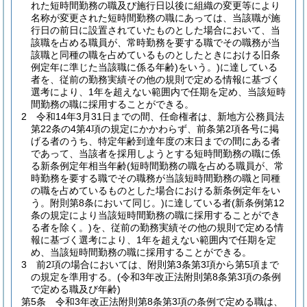
れた短時間勤務の職及び施行日以後に組織の変更等により
名称が変更された短時間勤務の職にあっては、当該職が施
行日の前日に設置されていたものとした場合において、当
該職を占める職員が、常時勤務を要する職でその職務が当
該職と同種の職を占めているものとしたときにおける旧条
例定年に準じた当該職に係る年齢)
をいう。)
に達している
者を、従前の勤務実績その他の規則で定める情報に基づく
選考により、1年を超えない範囲内で任期を定め、当該短時
間勤務の職に採用することができる。
2
令和14年3月31日までの間、任命権者は、新地方公務員法
第22条の4第4項の規定にかかわらず、前条第2項各号に掲
げる者のうち、特定年齢到達年度の末日までの間にある者
であって、当該者を採用しようとする短時間勤務の職に係
る新条例定年相当年齢
(短時間勤務の職を占める職員が、常
時勤務を要する職でその職務が当該短時間勤務の職と同種
の職を占めているものとした場合における新条例定年をい
う。附則第8条において同じ。)
に達している者
(新条例第12
条の規定により当該短時間勤務の職に採用することができ
る者を除く。)
を、従前の勤務実績その他の規則で定める情
報に基づく選考により、1年を超えない範囲内で任期を定
め、当該短時間勤務の職に採用することができる。
3
前2項の場合においては、附則第3条第3項から第5項まで
の規定を準用する。
(令和3年改正法附則第8条第3項の条例
で定める職及び年齢)
第5条
令和3年改正法附則第8条第3項の条例で定める職は、