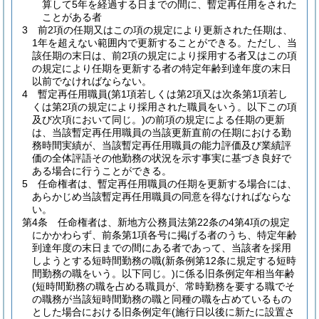
算して5年を経過する日までの間に、暫定再任用をされた
ことがある者
3
前2項の任期又はこの項の規定により更新された任期は、
1年を超えない範囲内で更新することができる。
ただし、当
該任期の末日は、前2項の規定により採用する者又はこの項
の規定により任期を更新する者の特定年齢到達年度の末日
以前でなければならない。
4
暫定再任用職員
(第1項若しくは第2項又は次条第1項若し
くは第2項の規定により採用された職員をいう。以下この項
及び次項において同じ。)
の前項の規定による任期の更新
は、当該暫定再任用職員の当該更新直前の任期における勤
務時間実績が、当該暫定再任用職員の能力評価及び業績評
価の全体評語その他勤務の状況を示す事実に基づき良好で
ある場合に行うことができる。
5
任命権者は、暫定再任用職員の任期を更新する場合には、
あらかじめ当該暫定再任用職員の同意を得なければならな
い。
第4条
任命権者は、新地方公務員法第22条の4第4項の規定
にかかわらず、前条第1項各号に掲げる者のうち、特定年齢
到達年度の末日までの間にある者であって、当該者を採用
しようとする短時間勤務の職
(新条例第12条に規定する短時
間勤務の職をいう。以下同じ。)
に係る旧条例定年相当年齢
(短時間勤務の職を占める職員が、常時勤務を要する職でそ
の職務が当該短時間勤務の職と同種の職を占めているもの
とした場合における旧条例定年
(施行日以後に新たに設置さ