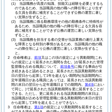
(1)
当該職務が高度の知識、技能又は経験を必要とするも
のであるため、当該職員の他の職への降任等により生ず
る欠員を容易に補充することができず公務の運営に著し
い支障が生ずること。
(2)
当該職務に係る勤務環境その他の勤務条件に特殊性が
あるため、当該職員の他の職への降任等による欠員を容
易に補充することができず公務の運営に著しい支障が生
ずること。
(3)
当該職務を担当する者の交替が当該業務の遂行上重大
な障害となる特別の事情があるため、当該職員の他の職
への降任等により公務の運営に著しい支障が生ずるこ
と。
2
任命権者は、
前項
又はこの項の規定により異動期間
(これ
らの規定により延長された期間を含む。)
が延長された管理
監督職を占める職員について、
前項各号
に掲げる事由が引
き続きあると認めるときは、延長された当該異動期間の末
日の翌日から起算して1年を超えない期間内
(当該期間内に
定年退職日がある職員にあっては、延長された当該異動期
間の末日の翌日から定年退職日までの期間内。
第4項
におい
て同じ。)
で延長された当該異動期間を更に延長することが
できる。
ただし、更に延長される当該異動期間の末日は、
当該職員が占める管理監督職に係る異動期間の末日の翌日
から起算して3年を超えることができない。
3
任命権者は、
第1項
の規定により異動期間を延長すること
ができる場合を除き、他の職への降任等をすべき特定管理