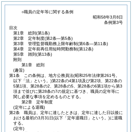
○職員の定年等に関する条例
昭和58年3月8日
条例第3号
目次
第1章
総則
(第1条)
第2章
定年制度
(第2条―第5条)
第3章
管理監督職勤務上限年齢制
(第6条―第11条)
第4章
定年前再任用短時間勤務制
(第12条)
第5章
雑則
(第13条)
附則
第1章
総則
(趣旨)
第1条
この条例は、地方公務員法
(昭和25年法律第261号。
以下「法」という。)
第22条の4第1項及び第2項、第22条の
5第1項、第28条の2、第28条の5、第28条の6第1項から第3
項まで並びに第28条の7の規定に基づき、職員の定年等に
関し必要な事項を定めるものとする。
第2章
定年制度
(定年による退職)
第2条
職員は、定年に達したときは、定年に達した日以後に
おける最初の3月31日
(以下「定年退職日」という。)
に退職
する。
(定年)