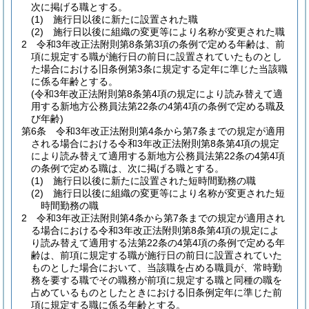
次に掲げる職とする。
(1)
施行日以後に新たに設置された職
(2)
施行日以後に組織の変更等により名称が変更された職
2
令和3年改正法附則第8条第3項の条例で定める年齢は、前
項に規定する職が施行日の前日に設置されていたものとし
た場合における旧条例第3条に規定する定年に準じた当該職
に係る年齢とする。
(令和3年改正法附則第8条第4項の規定により読み替えて適
用する新地方公務員法第22条の4第4項の条例で定める職及
び年齢)
第6条
令和3年改正法附則第4条から第7条までの規定が適用
される場合における令和3年改正法附則第8条第4項の規定
により読み替えて適用する新地方公務員法第22条の4第4項
の条例で定める職は、次に掲げる職とする。
(1)
施行日以後に新たに設置された短時間勤務の職
(2)
施行日以後に組織の変更等により名称が変更された短
時間勤務の職
2
令和3年改正法附則第4条から第7条までの規定が適用され
る場合における令和3年改正法附則第8条第4項の規定によ
り読み替えて適用する法第22条の4第4項の条例で定める年
齢は、前項に規定する職が施行日の前日に設置されていた
ものとした場合において、当該職を占める職員が、常時勤
務を要する職でその職務が前項に規定する職と同種の職を
占めているものとしたときにおける旧条例定年に準じた前
項に規定する職に係る年齢とする。