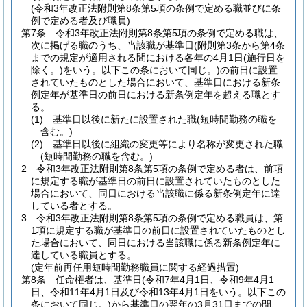
(令和3年改正法附則第8条第5項の条例で定める職並びに条
例で定める者及び職員)
第7条
令和3年改正法附則第8条第5項の条例で定める職は、
次に掲げる職のうち、当該職が基準日
(附則第3条から第4条
までの規定が適用される間における各年の4月1日
(施行日を
除く。)
をいう。以下この条において同じ。)
の前日に設置
されていたものとした場合において、基準日における新条
例定年が基準日の前日における新条例定年を超える職とす
る。
(1)
基準日以後に新たに設置された職
(短時間勤務の職を
含む。)
(2)
基準日以後に組織の変更等により名称が変更された職
(短時間勤務の職を含む。)
2
令和3年改正法附則第8条第5項の条例で定める者は、前項
に規定する職が基準日の前日に設置されていたものとした
場合において、同日における当該職に係る新条例定年に達
している者とする。
3
令和3年改正法附則第8条第5項の条例で定める職員は、第
1項に規定する職が基準日の前日に設置されていたものとし
た場合において、同日における当該職に係る新条例定年に
達している職員とする。
(定年前再任用短時間勤務職員に関する経過措置)
第8条
任命権者は、基準日
(令和7年4月1日、令和9年4月1
日、令和11年4月1日及び令和13年4月1日をいう。以下この
条において同じ。)
から基準日の翌年の3月31日までの間、