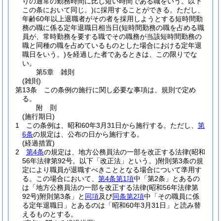
りの通常の勤務時間に比し短い時間である職をいう。以下
この条において同じ。)
に採用することができる。
ただし、
年齢60年以上退職者がその者を採用しようとする短時間勤
務の職に係る定年退職日相当日
(短時間勤務の職を占める職
員が、常時勤務を要する職でその職務が当該短時間勤務の
職と同種の職を占めているものとした場合における定年退
職日をいう。)
を経過した者であるときは、この限りでな
い。
第5章
雑則
(雑則)
第13条
この条例の施行に関し必要な事項は、規則で定め
る。
附
則
(施行期日)
1
この条例は、昭和60年3月31日から施行する。
ただし、
第
6条
の規定は、公布の日から施行する。
(経過措置)
2
第4条
の規定は、地方公務員法の一部を改正する法律
(昭和
56年法律第92号。以下「改正法」という。)
附則第3条の規
定により職員が退職すべきこととなる場合について準用す
る。
この場合において、
第4条第1項
中「第2条」とあるの
は「地方公務員法の一部を改正する法律
(昭和56年法律第
92号)
附則第3条」と
同項
及び
同条第2項
中「その職員に係
る定年退職日」とあるのは「昭和60年3月31日」と読み替
えるものとする。