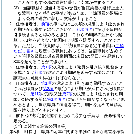
ことができず公務の運営に著しい支障が生ずること。
(3)
当該職務を担当する者の交替が当該業務の遂行上重大
な障害となる特別の事情があるため、当該職員の退職に
より公務の運営に著しい支障が生ずること。
2
任命権者は、
前項
の期限又はこの項の規定により延長され
た期限が到来する場合において、
前項各号
に掲げる事由が
引き続きあると認めるときは、これらの期限の翌日から起
算して1年を超えない範囲内で期限を延長することができ
る。
ただし、当該期限は、当該職員に係る定年退職日
(
同項
ただし書き
に規定する職員にあっては、当該職員が占めて
いる管理監督職に係る異動期間の末日)
の翌日から起算して
3年を超えることができない。
3
任命権者は、
第1項
の規定により職員を引き続き勤務させ
る場合又は
前項
の規定により期限を延長する場合には、当
該職員の同意を得なければならない。
4
任命権者は、
第1項
の規定により引き続き勤務することと
された職員及び
第2項
の規定により期限が延長された職員に
ついて、
第1項
の期限又は
第2項
の規定により延長された期
限が到来する前に
第1項各号
に掲げる事由がなくなったと認
めるときは、当該職員の同意を得て、期日を定めて当該期
限を繰り上げるものとする。
5
前各号の規定を実施するために必要な手続は、任命権者が
定める。
(定年に関する施策の調査等)
第5条
町長は、職員の定年に関する事務の適正な運営を確保