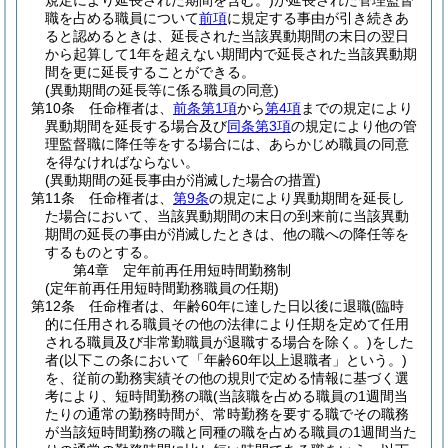
規定により延長された期間を含む。)
が延長された管理監督
職を占める職員について
前項
に規定する事由が引き続きあ
ると認めるときは、延長された当該異動期間の末日の翌日
から起算して1年を超えない期間内で延長された当該異動期
間を更に延長することができる。
(異動期間の延長等に係る職員の同意)
第10条
任命権者は、
前条第1項
から
第4項
までの規定により
異動期間を延長する場合及び
同条第3項
の規定により他の管
理監督職に降任等をする場合には、あらかじめ職員の同意
を得なければならない。
(異動期間の延長事由が消滅した場合の措置)
第11条
任命権者は、
第9条
の規定により異動期間を延長し
た場合において、当該異動期間の末日の到来前に当該異動
期間の延長の事由が消滅したときは、他の職への降任等を
するものとする。
第4章
定年前再任用短時間勤務制
(定年前再任用短時間勤務職員の任期)
第12条
任命権者は、年齢60年に達した日以後に退職
(臨時
的に任用される職員その他の法律により任期を定めて任用
される職員及び非常勤職員が退職する場合を除く。)
をした
者
(以下この条において「年齢60年以上退職者」という。)
を、従前の勤務実績その他の規則で定める情報に基づく選
考により、短時間勤務の職
(当該職を占める職員の1週間当
たりの通常の勤務時間が、常時勤務を要する職でその職務
が当該短時間勤務の職と同種の職を占める職員の1週間当た