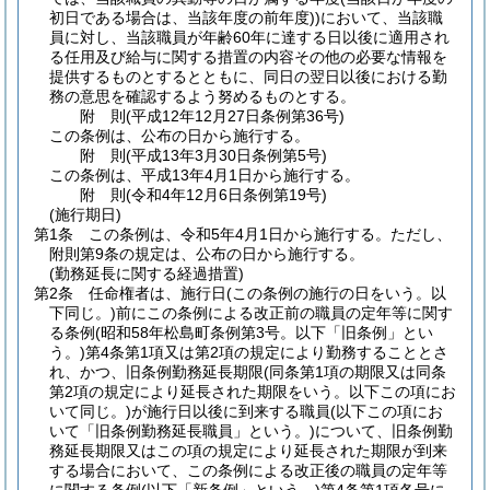
初日である場合は、当該年度の前年度)
)
において、当該職
員に対し、当該職員が年齢60年に達する日以後に適用され
る任用及び給与に関する措置の内容その他の必要な情報を
提供するものとするとともに、同日の翌日以後における勤
務の意思を確認するよう努めるものとする。
附
則
(平成12年12月27日
条例第36号)
この条例は、公布の日から施行する。
附
則
(平成13年3月30日
条例第5号)
この条例は、平成13年4月1日から施行する。
附
則
(令和4年12月6日
条例第19号)
(施行期日)
第1条
この条例は、令和5年4月1日から施行する。
ただし、
附則第9条の規定は、公布の日から施行する。
(勤務延長に関する経過措置)
第2条
任命権者は、施行日
(この条例の施行の日をいう。以
下同じ。)
前にこの条例による改正前の職員の定年等に関す
る条例
(昭和58年松島町条例第3号。以下「旧条例」とい
う。)
第4条第1項又は第2項の規定により勤務することとさ
れ、かつ、旧条例勤務延長期限
(同条第1項の期限又は同条
第2項の規定により延長された期限をいう。以下この項にお
いて同じ。)
が施行日以後に到来する職員
(以下この項にお
いて「旧条例勤務延長職員」という。)
について、旧条例勤
務延長期限又はこの項の規定により延長された期限が到来
する場合において、この条例による改正後の職員の定年等