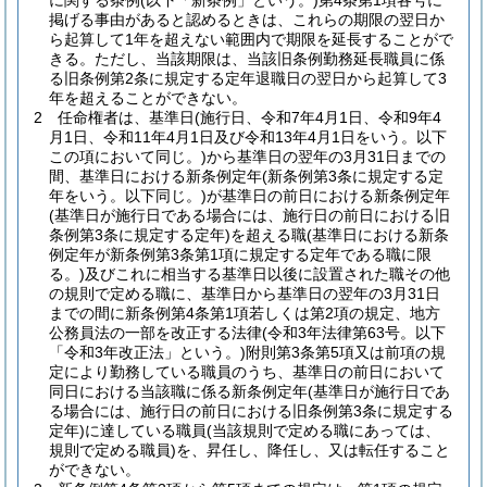
に関する条例
(以下「新条例」という。)
第4条第1項各号に
掲げる事由があると認めるときは、これらの期限の翌日か
ら起算して1年を超えない範囲内で期限を延長することがで
きる。
ただし、当該期限は、当該旧条例勤務延長職員に係
る旧条例第2条に規定する定年退職日の翌日から起算して3
年を超えることができない。
2
任命権者は、基準日
(施行日、令和7年4月1日、令和9年4
月1日、令和11年4月1日及び令和13年4月1日をいう。以下
この項において同じ。)
から基準日の翌年の3月31日までの
間、基準日における新条例定年
(新条例第3条に規定する定
年をいう。以下同じ。)
が基準日の前日における新条例定年
(基準日が施行日である場合には、施行日の前日における旧
条例第3条に規定する定年)
を超える職
(基準日における新条
例定年が新条例第3条第1項に規定する定年である職に限
る。)
及びこれに相当する基準日以後に設置された職その他
の規則で定める職に、基準日から基準日の翌年の3月31日
までの間に新条例第4条第1項若しくは第2項の規定、地方
公務員法の一部を改正する法律
(令和3年法律第63号。以下
「令和3年改正法」という。)
附則第3条第5項又は前項の規
定により勤務している職員のうち、基準日の前日において
同日における当該職に係る新条例定年
(基準日が施行日であ
る場合には、施行日の前日における旧条例第3条に規定する
定年)
に達している職員
(当該規則で定める職にあっては、
規則で定める職員)
を、昇任し、降任し、又は転任すること
ができない。