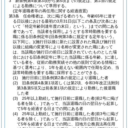
3
新条例第4条第3項から第5項までの規定は、第1項の規定
による勤務について準用する。
(定年退職者等の再任用に関する経過措置)
第3条
任命権者は、次に掲げる者のうち、年齢65年に達す
る日以後における最初の3月31日
(以下この条及び次条にお
いて「特定年齢到達年度の末日」という。)
までの間にある
者であって、当該者を採用しようとする常時勤務を要する
職に係る旧条例定年
(旧条例第3条に規定する定年をいう。
以下同じ。)
(施行日以後に新たに設置された職及び施行日
以後に組織の変更等により名称が変更された職にあって
は、当該職が施行日の前日に設置されていたものとした場
合における旧条例定年に準じた当該職に係る年齢。)
に達し
ている者を、従前の勤務実績その他の規則で定める情報に
基づく選考により、1年を超えない範囲内で任期を定め、当
該常時勤務を要する職に採用することができる。
(1)
施行日前に旧条例第2条の規定により退職した者
(2)
旧条例第4条第1項若しくは第2項、令和3年改正法附則
第3条第5項又は前条第1項の規定により勤務した後退職
した者
(3)
25年以上勤続して施行日前に退職した者
(前2号に掲げ
る者を除く。)
であって、当該退職の日の翌日から起算し
て5年を経過する日までの間にある者
(4)
25年以上勤続して施行日前に退職した者
(前3号に掲げ
る者を除く。)
であって、当該退職の日の翌日から起算し
て5年を経過する日までの間に、旧地方公務員法再任用