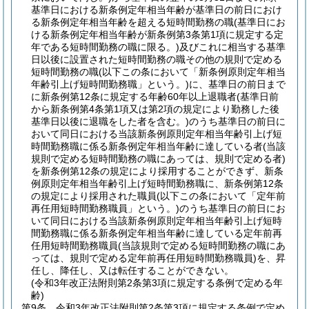
基準日における新条例定年相当年齢が基準日の前日におけ
る新条例定年相当年齢を超える短時間勤務の職
(基準日にお
ける新条例定年相当年齢が新条例第3条第1項に規定する定
年である短時間勤務の職に限る。)
及びこれに相当する基準
日以後に設置された短時間勤務の職その他の規則で定める
短時間勤務の職
(以下この条において「新条例原則定年相当
年齢引上げ短時間勤務職」という。)
に、基準日の前日まで
に新条例第12条に規定する年齢60年以上退職者
(基準日前
から新条例第4条第1項又は第2項の規定により勤務した後
基準日以後に退職をした者を含む。)
のうち基準日の前日に
おいて同日における当該新条例原則定年相当年齢引上げ短
時間勤務職に係る新条例定年相当年齢に達している者
(当該
規則で定める短時間勤務の職にあっては、規則で定める者)
を新条例第12条の規定により採用することができず、新条
例原則定年相当年齢引上げ短時間勤務職に、新条例第12条
の規定により採用された職員
(以下この条において「定年前
再任用短時間勤務職員」という。)
のうち基準日の前日にお
いて同日における当該新条例原則定年相当年齢引上げ短時
間勤務職に係る新条例定年相当年齢に達している定年前再
任用短時間勤務職員
(当該規則で定める短時間勤務の職にあ
っては、規則で定める定年前再任用短時間勤務職員)
を、昇
任し、降任し、又は転任することができない。
(令和3年改正法附則第2条第3項に規定する条例で定める年
齢)
第9条
令和3年改正法附則第2条第3項に規定する条例で定め