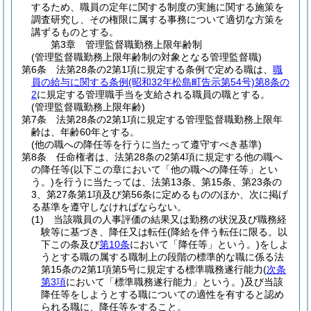
するため、職員の定年に関する制度の実施に関する施策を
調査研究し、その権限に属する事務について適切な方策を
講ずるものとする。
第3章
管理監督職勤務上限年齢制
(管理監督職勤務上限年齢制の対象となる管理監督職)
第6条
法第28条の2第1項に規定する条例で定める職は、
職
員の給与に関する条例
(昭和32年松島町告示第54号)
第8条の
2
に規定する管理職手当を支給される職員の職とする。
(管理監督職勤務上限年齢)
第7条
法第28条の2第1項に規定する管理監督職勤務上限年
齢は、年齢60年とする。
(他の職への降任等を行うに当たって遵守すべき基準)
第8条
任命権者は、法第28条の2第4項に規定する他の職へ
の降任等
(以下この章において「他の職への降任等」とい
う。)
を行うに当たっては、法第13条、第15条、第23条の
3、第27条第1項及び第56条に定めるもののほか、次に掲げ
る基準を遵守しなければならない。
(1)
当該職員の人事評価の結果又は勤務の状況及び職務経
験等に基づき、降任又は転任
(降給を伴う転任に限る。以
下この条及び
第10条
において「降任等」という。)
をしよ
うとする職の属する職制上の段階の標準的な職に係る法
第15条の2第1項第5号に規定する標準職務遂行能力
(
次条
第3項
において「標準職務遂行能力」という。)
及び当該
降任等をしようとする職についての適性を有すると認め
られる職に、降任等をすること。