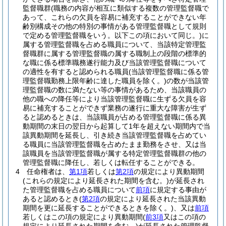
監督職群
(職務の内容が相互に類似する複数の管理監督職で
あって、これらの欠員を容易に補充することができない年
齢別構成その他の特別の事情がある管理監督職として規則
で定める管理監督職をいう。以下この項において同じ。)
に
属する管理監督職を占める職員について、当該特定管理監
督職群に属する管理監督職の属する職制上の段階の標準的
な職に係る標準職務遂行能力及び当該管理監督職について
の適性を有すると認められる職員
(当該管理監督職に係る管
理監督職勤務上限年齢に達した職員を除く。)
の数が当該管
理監督職の数に満たない等の事情があるため、当該職員の
他の職への降任等により当該管理監督職に生ずる欠員を容
易に補充することができず業務の遂行に重大な障害が生ず
ると認めるときは、当該職員が占める管理監督職に係る異
動期間の末日の翌日から起算して1年を超えない期間内で当
該異動期間を延長し、引き続き当該管理監督職を占めてい
る職員に当該管理監督職を占めたまま勤務をさせ、又は当
該職員を当該管理監督職が属する特定管理監督職群の他の
管理監督職に降任し、若しくは転任することができる。
4
任命権者は、
第1項
若しくは
第2項
の規定により異動期間
(これらの規定により延長された期間を含む。)
が延長され
た管理監督職を占める職員について
前項
に規定する事由が
あると認めるとき
(
第2項
の規定により延長された当該異動
期間を更に延長することができるときを除く。)
、又は
前項
若しくはこの項の規定により異動期間
(
前3項
又はこの項の