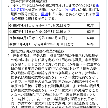
(定年に関する経過措置)
3
令和5年4月1日から令和13年3月31日までの間における
第
3条第1項
の規定の適用については、
次の表
の左欄に掲げる
期間の区分に応じ、
同項
中「65年」とあるのはそれぞれ
同
表
の右欄に掲げる字句とする。
令和5年4月1日から令和7年3月31日まで
61年
令和7年4月1日から令和9年3月31日まで
62年
令和9年4月1日から令和11年3月31日まで
63年
令和11年4月1日から令和13年3月31日まで
64年
(情報の提供及び勤務の意思の確認)
4
任命権者は、当分の間、職員
(臨時的に任用される職員そ
の他の法律により任期を定めて任用される職員、非常勤職
員を除く。以下この項において同じ。)
が年齢60年に達する
日の属する年度の前年度
(以下この項において「情報の提供
及び勤務の意思の確認を行うべき年度」という。)
(情報の
提供及び勤務の意思の確認を行うべき年度に職員でなかっ
た者で、当該情報の提供及び勤務の意思の確認を行うべき
年度の末日後に採用された職員
(異動等により情報の提供及
び勤務の意思の確認を行うべき年度の末日を経過すること
となった職員
(以下この項において「末日経過職員」とい
う。)
を除く。)
にあっては、当該職員が採用された日から
同日の属する年度の末日までの期間、末日経過職員にあっ
ては、当該職員の異動等の日が属する年度
(当該日が年度の