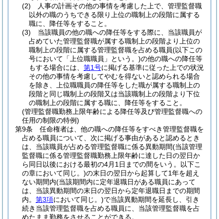
(2)
人事の計画その他の事情を考慮した上で、管理監督職
以外の職のうちできる限り上位の職制上の段階に属する
職に、降任等をすること。
(3)
当該職員の他の職への降任等をする際に、当該職員が
占めていた管理監督職が属する職制上の段階より上位の
職制上の段階に属する管理監督職を占める職員
(以下この
号において「上位職職員」という。)
の他の職への降任等
もする場合には、
第1号
に掲げる基準に従った上での状況
その他の事情を考慮してやむを得ないと認められる場合
を除き、上位職職員の降任等をした職が属する職制上の
段階と同じ職制上の段階又は当該職制上の段階より下位
の職制上の段階に属する職に、降任等をすること。
(管理監督職勤務上限年齢による降任等及び管理監督職への
任用の制限の特例)
第9条
任命権者は、他の職への降任等をすべき管理監督職を
占める職員について、次に掲げる事由があると認めるとき
は、当該職員が占める管理監督職に係る異動期間
(当該管理
監督職に係る管理監督職勤務上限年齢に達した日の翌日か
ら同日以後における最初の4月1日までの間をいう。以下こ
の章において同じ。)
の末日の翌日から起算して1年を超え
ない期間内
(当該期間内に定年退職日がある職員にあって
は、当該異動期間の末日の翌日から定年退職日までの期間
内。
第3項
において同じ。)
で当該異動期間を延長し、引き
続き当該管理監督職を占める職員に、当該管理監督職を占
めたまま勤務をさせることができる。