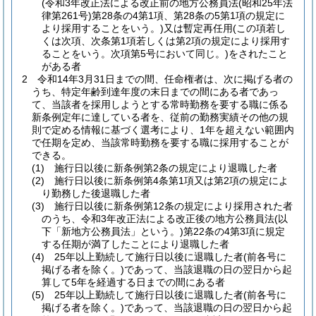
(令和3年改正法による改正前の地方公務員法
(昭和25年法
律第261号)
第28条の4第1項、第28条の5第1項の規定に
より採用することをいう。)
又は暫定再任用
(この項若し
くは次項、次条第1項若しくは第2項の規定により採用す
ることをいう。次項第5号において同じ。)
をされたこと
がある者
2
令和14年3月31日までの間、任命権者は、次に掲げる者の
うち、特定年齢到達年度の末日までの間にある者であっ
て、当該者を採用しようとする常時勤務を要する職に係る
新条例定年に達している者を、従前の勤務実績その他の規
則で定める情報に基づく選考により、1年を超えない範囲内
で任期を定め、当該常時勤務を要する職に採用することが
できる。
(1)
施行日以後に新条例第2条の規定により退職した者
(2)
施行日以後に新条例第4条第1項又は第2項の規定によ
り勤務した後退職した者
(3)
施行日以後に新条例第12条の規定により採用された者
のうち、令和3年改正法による改正後の地方公務員法
(以
下「新地方公務員法」という。)
第22条の4第3項に規定
する任期が満了したことにより退職した者
(4)
25年以上勤続して施行日以後に退職した者
(前各号に
掲げる者を除く。)
であって、当該退職の日の翌日から起
算して5年を経過する日までの間にある者
(5)
25年以上勤続して施行日以後に退職した者
(前各号に
掲げる者を除く。)
であって、当該退職の日の翌日から起