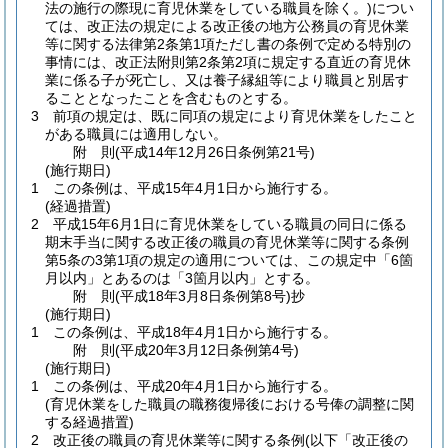
法の施行の際現に育児休業をしている職員を除く。)
につい
ては、改正法の規定による改正後の地方公務員の育児休業
等に関する法律第2条第1項ただし書の条例で定める特別の
事情には、改正法附則第2条第2項に規定する直近の育児休
業に係る子が死亡し、又は養子縁組等により職員と別居す
ることとなったことを含むものとする。
3
前項の規定は、既に同項の規定により育児休業をしたこと
がある職員には適用しない。
附
則
(平成14年12月26日
条例第21号)
(施行期日)
1
この条例は、平成15年4月1日から施行する。
(経過措置)
2
平成15年6月1日に育児休業をしている職員の同日に係る
期末手当に関する改正後の職員の育児休業等に関する条例
第5条の3第1項の規定の適用については、この規定中「6箇
月以内」とあるのは「3箇月以内」とする。
附
則
(平成18年3月8日
条例第8号)
抄
(施行期日)
1
この条例は、平成18年4月1日から施行する。
附
則
(平成20年3月12日
条例第4号)
(施行期日)
1
この条例は、平成20年4月1日から施行する。
(育児休業をした職員の職務復帰後における号俸の調整に関
する経過措置)
2
改正後の職員の育児休業等に関する条例
(以下「改正後の