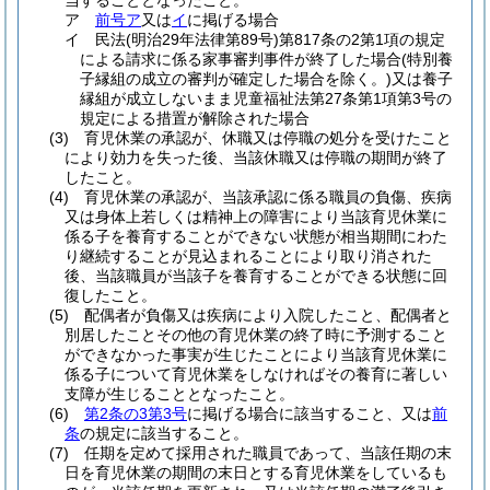
当することとなったこと。
ア
前号ア
又は
イ
に掲げる場合
イ
民法
(明治29年法律第89号)
第817条の2第1項の規定
による請求に係る家事審判事件が終了した場合
(特別養
子縁組の成立の審判が確定した場合を除く。)
又は養子
縁組が成立しないまま児童福祉法第27条第1項第3号の
規定による措置が解除された場合
(3)
育児休業の承認が、休職又は停職の処分を受けたこと
により効力を失った後、当該休職又は停職の期間が終了
したこと。
(4)
育児休業の承認が、当該承認に係る職員の負傷、疾病
又は身体上若しくは精神上の障害により当該育児休業に
係る子を養育することができない状態が相当期間にわた
り継続することが見込まれることにより取り消された
後、当該職員が当該子を養育することができる状態に回
復したこと。
(5)
配偶者が負傷又は疾病により入院したこと、配偶者と
別居したことその他の育児休業の終了時に予測すること
ができなかった事実が生じたことにより当該育児休業に
係る子について育児休業をしなければその養育に著しい
支障が生じることとなったこと。
(6)
第2条の3第3号
に掲げる場合に該当すること、又は
前
条
の規定に該当すること。
(7)
任期を定めて採用された職員であって、当該任期の末
日を育児休業の期間の末日とする育児休業をしているも