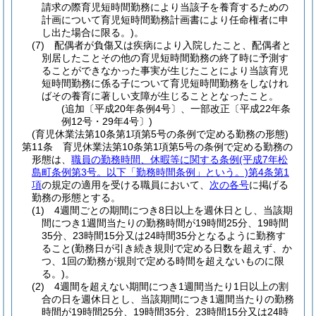
請求の際育児短時間勤務により当該子を養育するための
計画について育児短時間勤務計画書により任命権者に申
し出た場合に限る。)
。
(7)
配偶者が負傷又は疾病により入院したこと、配偶者と
別居したことその他の育児短時間勤務の終了時に予測す
ることができなかった事実が生じたことにより当該育児
短時間勤務に係る子について育児短時間勤務をしなけれ
ばその養育に著しい支障が生じることとなったこと。
(追加〔平成20年条例4号〕、一部改正〔平成22年条
例12号・29年4号〕)
(育児休業法第10条第1項第5号の条例で定める勤務の形態)
第11条
育児休業法第10条第1項第5号の条例で定める勤務の
形態は、
職員の勤務時間、休暇等に関する条例
(平成7年松
島町条例第3号。以下「勤務時間条例」という。)
第4条第1
項
の規定の適用を受ける職員において、
次の各号
に掲げる
勤務の形態とする。
(1)
4週間ごとの期間につき8日以上を週休日とし、当該期
間につき1週間当たりの勤務時間が19時間25分、19時間
35分、23時間15分又は24時間35分となるように勤務す
ること
(勤務日が引き続き規則で定める日数を超えず、か
つ、1回の勤務が規則で定める時間を超えないものに限
る。)
。
(2)
4週間を超えない期間につき1週間当たり1日以上の割
合の日を週休日とし、当該期間につき1週間当たりの勤務
時間が19時間25分、19時間35分、23時間15分又は24時