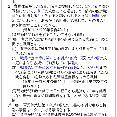
る。
2
育児休業をした職員が職務に復帰した場合における号俸の
調整について、
前項
の規定による場合には、部内の他の職
員との均衡を著しく失すると認められるときは、
同項
の規
定にかかわらず、あらかじめ町長と協議して、その者の号
俸を調整することができる。
(追加〔平成20年条例4号〕)
(育児短時間勤務をすることができない職員)
第9条
育児休業法第10条第1項の条例で定める職員は、次に
掲げる職員とする。
(1)
育児休業法第6条第1項の規定により任期を定めて採用
された職員
(2)
職員の定年等に関する条例第4条第1項
又は
第2項
の規
定により引き続いて勤務している職員
(3)
職員の定年等に関する条例第9条第1項
から
第4項
まで
の規定により異動期間
(これらの規定により延長された期
間を含む。)
を延長された管理監督職を占める職員
(追加〔平成20年条例4号〕、一部改正〔平成22年条
例12号〕)
(育児短時間勤務の終了の日の翌日から起算して1年を経過
しない場合に育児短時間勤務をすることができる特別の事
情)
第10条
育児休業法第10条第1項ただし書の条例で定める特
別の事情は、次に掲げる事情とする。
(1)
育児短時間勤務
(育児休業法第10条第1項に規定する育