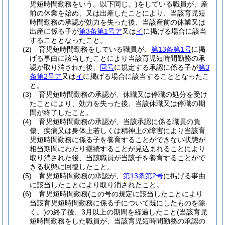
児短時間勤務をいう。以下同じ。)
をしている職員が、産
前の休業を始め、又は出産したことにより、当該育児短
時間勤務の承認が効力を失った後、当該産前の休業又は
出産に係る子が
第3条第1号ア
又は
イ
に掲げる場合に該当
することとなったこと。
(2)
育児短時間勤務をしている職員が、
第13条第1号
に掲
げる事由に該当したことにより当該育児短時間勤務の承
認が取り消された後、
同号
に規定する承認に係る子が
第3
条第2号ア
又は
イ
に掲げる場合に該当することとなったこ
と。
(3)
育児短時間勤務の承認が、休職又は停職の処分を受け
たことにより、効力を失った後、当該休職又は停職の期
間が終了したこと。
(4)
育児短時間勤務の承認が、当該承認に係る職員の負
傷、疾病又は身体上若しくは精神上の障害により当該育
児短時間勤務に係る子を養育することができない状態が
相当期間にわたり継続することが見込まれることにより
取り消された後、当該職員が当該子を養育することがで
きる状態に回復したこと。
(5)
育児短時間勤務の承認が、
第13条第2号
に掲げる事由
に該当したことにより取り消されたこと。
(6)
育児短時間勤務
(この号の規定に該当したことにより
当該育児短時間勤務に係る子について既にしたものを除
く。)
の終了後、3月以上の期間を経過したこと
(当該育児
短時間勤務をした職員が、当該育児短時間勤務の承認の