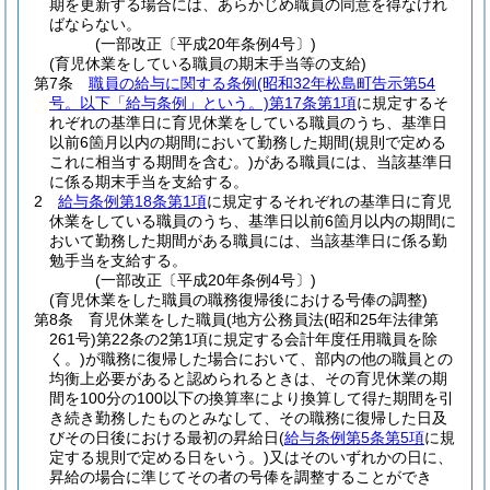
期を更新する場合には、あらかじめ職員の同意を得なけれ
ばならない。
(一部改正〔平成20年条例4号〕)
(育児休業をしている職員の期末手当等の支給)
第7条
職員の給与に関する条例
(昭和32年松島町告示第54
号。以下「給与条例」という。)
第17条第1項
に規定するそ
れぞれの基準日に育児休業をしている職員のうち、基準日
以前6箇月以内の期間において勤務した期間
(規則で定める
これに相当する期間を含む。)
がある職員には、当該基準日
に係る期末手当を支給する。
2
給与条例第18条第1項
に規定するそれぞれの基準日に育児
休業をしている職員のうち、基準日以前6箇月以内の期間に
おいて勤務した期間がある職員には、当該基準日に係る勤
勉手当を支給する。
(一部改正〔平成20年条例4号〕)
(育児休業をした職員の職務復帰後における号俸の調整)
第8条
育児休業をした職員
(地方公務員法
(昭和25年法律第
261号)
第22条の2第1項に規定する会計年度任用職員を除
く。)
が職務に復帰した場合において、部内の他の職員との
均衡上必要があると認められるときは、その育児休業の期
間を100分の100以下の換算率により換算して得た期間を引
き続き勤務したものとみなして、その職務に復帰した日及
びその日後における最初の昇給日
(
給与条例第5条第5項
に規
定する規則で定める日をいう。)
又はそのいずれかの日に、
昇給の場合に準じてその者の号俸を調整することができ