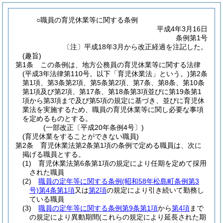
○職員の育児休業等に関する条例
平成4年3月16日
条例第1号
〔注〕平成18年3月から改正経過を注記した。
(趣旨)
第1条
この条例は、地方公務員の育児休業等に関する法律
(平成3年法律第110号。以下「育児休業法」という。)
第2条
第1項、第3条第2項、第5条第2項、第7条、第8条、第10条
第1項及び第2項、第17条、第18条第3項並びに第19条第1
項から第3項まで及び第5項の規定に基づき、並びに育児休
業法を実施するため、職員の育児休業等に関し必要な事項
を定めるものとする。
(一部改正〔平成20年条例4号〕)
(育児休業をすることができない職員)
第2条
育児休業法第2条第1項の条例で定める職員は、次に
掲げる職員とする。
(1)
育児休業法第6条第1項の規定により任期を定めて採用
された職員
(2)
職員の定年等に関する条例
(昭和58年松島町条例第3
号)
第4条第1項
又は
第2項
の規定により引き続いて勤務し
ている職員
(3)
職員の定年等に関する条例第9条第1項
から
第4項
まで
の規定により異動期間
(これらの規定により延長された期