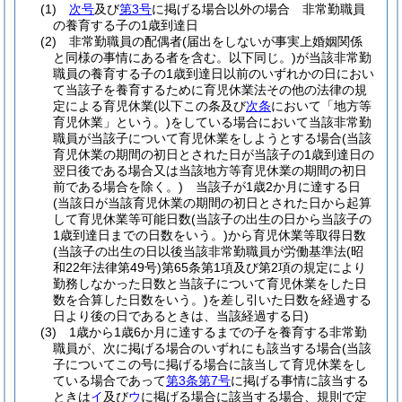
(1)
次号
及び
第3号
に掲げる場合以外の場合 非常勤職員
の養育する子の1歳到達日
(2)
非常勤職員の配偶者
(届出をしないが事実上婚姻関係
と同様の事情にある者を含む。以下同じ。)
が当該非常勤
職員の養育する子の1歳到達日以前のいずれかの日におい
て当該子を養育するために育児休業法その他の法律の規
定による育児休業
(以下この条及び
次条
において「地方等
育児休業」という。)
をしている場合において当該非常勤
職員が当該子について育児休業をしようとする場合
(当該
育児休業の期間の初日とされた日が当該子の1歳到達日の
翌日後である場合又は当該地方等育児休業の期間の初日
前である場合を除く。)
当該子が1歳2か月に達する日
(当該日が当該育児休業の期間の初日とされた日から起算
して育児休業等可能日数
(当該子の出生の日から当該子の
1歳到達日までの日数をいう。)
から育児休業等取得日数
(当該子の出生の日以後当該非常勤職員が労働基準法
(昭
和22年法律第49号)
第65条第1項及び第2項の規定により
勤務しなかった日数と当該子について育児休業をした日
数を合算した日数をいう。)
を差し引いた日数を経過する
日より後の日であるときは、当該経過する日)
(3)
1歳から1歳6か月に達するまでの子を養育する非常勤
職員が、次に掲げる場合のいずれにも該当する場合
(当該
子についてこの号に掲げる場合に該当して育児休業をし
ている場合であって
第3条第7号
に掲げる事情に該当する
ときは
イ
及び
ウ
に掲げる場合に該当する場合、規則で定