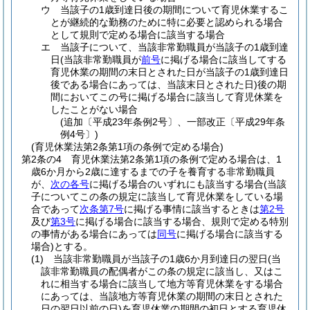
ウ
当該子の1歳到達日後の期間について育児休業するこ
とが継続的な勤務のために特に必要と認められる場合
として規則で定める場合に該当する場合
エ
当該子について、当該非常勤職員が当該子の1歳到達
日
(当該非常勤職員が
前号
に掲げる場合に該当してする
育児休業の期間の末日とされた日が当該子の1歳到達日
後である場合にあっては、当該末日とされた日)
後の期
間においてこの号に掲げる場合に該当して育児休業を
したことがない場合
(追加〔平成23年条例2号〕、一部改正〔平成29年条
例4号〕)
(育児休業法第2条第1項の条例で定める場合)
第2条の4
育児休業法第2条第1項の条例で定める場合は、1
歳6か月から2歳に達するまでの子を養育する非常勤職員
が、
次の各号
に掲げる場合のいずれにも該当する場合
(当該
子についてこの条の規定に該当して育児休業をしている場
合であって
次条第7号
に掲げる事情に該当するときは
第2号
及び
第3号
に掲げる場合に該当する場合、規則で定める特別
の事情がある場合にあっては
同号
に掲げる場合に該当する
場合)
とする。
(1)
当該非常勤職員が当該子の1歳6か月到達日の翌日
(当
該非常勤職員の配偶者がこの条の規定に該当し、又はこ
れに相当する場合に該当して地方等育児休業をする場合
にあっては、当該地方等育児休業の期間の末日とされた
日の翌日以前の日)
を育児休業の期間の初日とする育児休