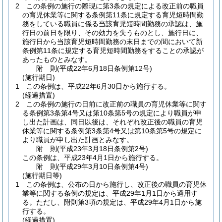
2
この条例の施行の際現に第3条の規定による改正前の職員
の育児休業等に関する条例第11条に規定する育児短時間勤
務をしている職員に係る当該育児短時間勤務の承認は、施
行日の前日を限り、その効力を失うものとし、施行日に、
施行日から当該育児短時間勤務の末日までの間において新
条例第11条に規定する育児短時間勤務をすることの承認が
あったものとみなす。
附
則
(平成22年6月18日
条例第12号)
(施行期日)
1
この条例は、平成22年6月30日から施行する。
(経過措置)
2
この条例の施行の日前に改正前の職員の育児休業等に関す
る条例第3条第4号又は第10条第5号の規定により職員が申
し出た計画は、同日以後は、それぞれ改正後の職員の育児
休業等に関する条例第3条第4号又は第10条第5号の規定に
より職員が申し出た計画とみなす。
附
則
(平成23年3月18日
条例第2号)
この条例は、平成23年4月1日から施行する。
附
則
(平成29年3月10日
条例第4号)
(施行期日等)
1
この条例は、公布の日から施行し、改正後の職員の育児休
業等に関する条例の規定は、平成29年1月1日から適用す
る。
ただし、附則第3項の規定は、平成29年4月1日から施
行する。
(経過措置)