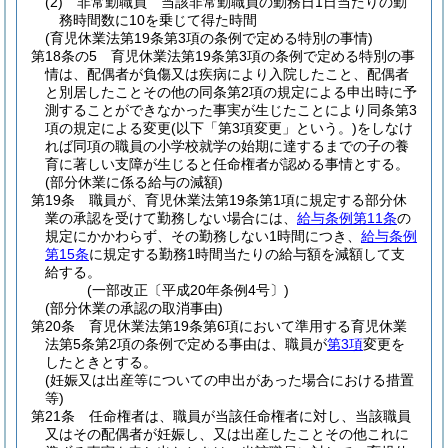
(2)
非常勤職員 当該非常勤職員の勤務日1日当たりの勤
務時間数に10を乗じて得た時間
(育児休業法第19条第3項の条例で定める特別の事情)
第18条の5
育児休業法第19条第3項の条例で定める特別の事
情は、配偶者が負傷又は疾病により入院したこと、配偶者
と別居したことその他の同条第2項の規定による申出時に予
測することができなかった事実が生じたことにより同条第3
項の規定による変更
(以下「第3項変更」という。)
をしなけ
れば同項の職員の小学校就学の始期に達するまでの子の養
育に著しい支障が生じると任命権者が認める事情とする。
(部分休業に係る給与の減額)
第19条
職員が、育児休業法第19条第1項に規定する部分休
業の承認を受けて勤務しない場合には、
給与条例第11条
の
規定にかかわらず、その勤務しない1時間につき、
給与条例
第15条
に規定する勤務1時間当たりの給与額を減額して支
給する。
(一部改正〔平成20年条例4号〕)
(部分休業の承認の取消事由)
第20条
育児休業法第19条第6項において準用する育児休業
法第5条第2項の条例で定める事由は、職員が
第3項
変更を
したときとする。
(妊娠又は出産等についての申出があった場合における措置
等)
第21条
任命権者は、職員が当該任命権者に対し、当該職員
又はその配偶者が妊娠し、又は出産したことその他これに