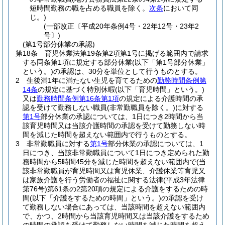
短時間勤務の職を占める職員を除く。
次条
において同
じ。)
(一部改正〔平成20年条例4号・22年12号・23年2
号〕)
(第1号部分休業の承認)
第18条
育児休業法第19条第2項第1号に掲げる範囲内で請求
する同条第1項に規定する部分休業
(以下「第1号部分休業」
という。)
の承認は、30分を単位として行うものとする。
2
生後満1年に満たない生児を育てるための
勤務時間条例第
14条
の規定に基づく特別休暇
(以下「育児時間」という。)
又は
勤務時間条例第16条第1項
の規定による介護時間の承
認を受けて勤務しない職員
(非常勤職員を除く。)
に対する
第1号
部分休業の承認については、1日につき2時間から当
該育児時間又は当該介護時間の承認を受けて勤務しない時
間を減じた時間を超えない範囲内で行うものとする。
3
非常勤職員に対する
第1号
部分休業の承認については、1
日につき、当該非常勤職員について1日につき定められた勤
務時間から5時間45分を減じた時間を超えない範囲内で
(当
該非常勤職員が育児時間又は育児休業、介護休業等育児又
は家族介護を行う労働者の福祉に関する法律
(平成3年法律
第76号)
第61条の2第20項の規定による介護をするための時
間
(以下「介護をするための時間」という。)
の承認を受け
て勤務しない場合にあっては、当該時間を超えない範囲内
で、かつ、2時間から当該育児時間又は当該介護をするため