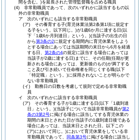
間を含む。)
を延長された管理監督職を占める職員
(4)
非常勤職員であって、次のいずれかに該当するもの以
外の非常勤職員
ア
次のいずれにも該当する非常勤職員
(ア)
その養育する子
(育児休業法第2条第1項に規定す
る子をいう。以下同じ。)
が1歳6か月に達する日
(以
下「1歳6か月到達日」という。)
(当該子の出生の日
から
第3条の2
に規定する期間内に育児休業をしよう
とする場合にあっては当該期間の末日から6月を経過
する日、
第2条の4
の規定に該当する場合にあっては
当該子が2歳に達する日)
までに、その任期
(任期が更
新される場合にあっては、更新後のもの)
が満了する
こと及び引き続いて任命権者を同じくする職
(以下
「特定職」という。)
に採用されないことが明らかで
ない非常勤職員
(イ)
勤務日の日数を考慮して規則で定める非常勤職
員
イ
次のいずれかに該当する非常勤職員
(ア)
その養育する子が1歳に達する日
(以下「1歳到達
日」という。)
(当該子について当該非常勤職員が
第2
条の3第2号
に掲げる場合に該当してする育児休業の
期間の末日とされた日が当該子の1歳到達日後である
場合にあっては、当該末日とされた日。以下この
(ア)
において同じ。)
において育児休業をしている非
常勤職員であって、
同条第3号
に掲げる場合に該当し