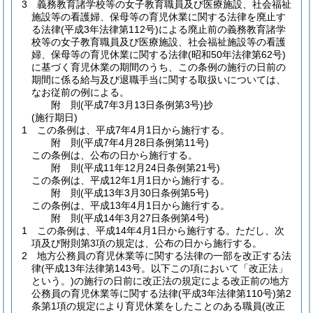
3
義務教育諸学校等の女子教育職員及び医療施設、社会福祉
施設等の看護婦、保母等の育児休業に関する法律を廃止す
る法律
(平成3年法律第112号)
による廃止前の義務教育諸学
校等の女子教育職員及び医療施設、社会福祉施設等の看護
婦、保母等の育児休業に関する法律
(昭和50年法律第62号)
に基づく育児休業の期間のうち、この条例の施行の日前の
期間に係る給与及び退職手当に関する取扱いについては、
なお従前の例による。
附
則
(平成7年3月13日
条例第3号)
抄
(施行期日)
1
この条例は、平成7年4月1日から施行する。
附
則
(平成7年4月28日
条例第11号)
この条例は、公布の日から施行する。
附
則
(平成11年12月24日
条例第21号)
この条例は、平成12年1月1日から施行する。
附
則
(平成13年3月30日
条例第5号)
この条例は、平成13年4月1日から施行する。
附
則
(平成14年3月27日
条例第4号)
1
この条例は、平成14年4月1日から施行する。
ただし、次
項及び附則第3項の規定は、公布の日から施行する。
2
地方公務員の育児休業等に関する法律の一部を改正する法
律
(平成13年法律第143号。以下この項において「改正法」
という。)
の施行の日前に改正法の規定による改正前の地方
公務員の育児休業等に関する法律
(平成3年法律第110号)
第2
条第1項の規定により育児休業をしたことのある職員
(改正