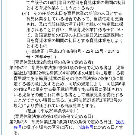
て当該子の1歳到達日の翌日を育児休業の期間の初日
とする育児休業をしようとするもの
(イ)
その任期の末日を育児休業の期間の末日とする
育児休業をしている場合であって、当該任期を更新
され、又は当該任期の満了後引き続いて特定職に採
用されることに伴い、当該育児休業に係る子につい
て、当該更新前の任期の末日の翌日又は当該採用の
日を育児休業の期間の初日とする育児休業をしよう
とするもの
(一部改正〔平成20年条例4号・22年12号・23年2
号・29年4号〕)
(育児休業法第2条第1項の条例で定める者)
第2条の2
育児休業法第2条第1項の条例で定める者は、児童
福祉法
(昭和22年法律第164号)
第6条の4第1号に規定する養
育里親である職員
(児童の親その他の同法第27条第4項に規
定する者の意に反するため、同項の規定により、同法第6条
の4第2号に規定する養子縁組里親である職員に委託されて
いる児童その他これに準じる者として当該児童を委託する
ことができない職員に限る。)
に同法第27条第1項第3号の
規定により委託されている当該児童とする。
(追加〔平成29年条例4号〕)
(育児休業法第2条第1項の条例で定める日)
第2条の3
育児休業法第2条第1項の条例で定める日は、
次の
各号
に掲げる場合の区分に応じ、
当該各号
に定める日とす
る。