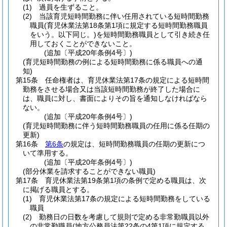
(1)
過員を生ずること。
(2)
当該育児短時間勤務に伴い任用されている短時間勤務
職員
(育児休業法第18条第1項に規定する短時間勤務職員
をいう。以下同じ。)
を短時間勤務職員として引き続き任
用しておくことができないこと。
(追加〔平成20年条例4号〕)
(育児短時間勤務の例による短時間勤務に係る職員への通
知)
第15条
任命権者は、育児休業法第17条の規定による短時間
勤務をさせる場合又は当該短時間勤務が終了した場合に
は、職員に対し、書面によりその旨を通知しなければなら
ない。
(追加〔平成20年条例4号〕)
(育児短時間勤務に伴う短時間勤務職員の任用に係る任期の
更新)
第16条
第6条
の規定は、短時間勤務職員の任期の更新につ
いて準用する。
(追加〔平成20年条例4号〕)
(部分休業を請求することができない職員)
第17条
育児休業法第19条第1項の条例で定める職員は、次
に掲げる職員とする。
(1)
育児休業法第17条の規定による短時間勤務をしている
職員
(2)
勤務日の日数を考慮して規則で定める非常勤職員以外
の非常勤職員
(地方公務員法第22条の4第1項に規定する