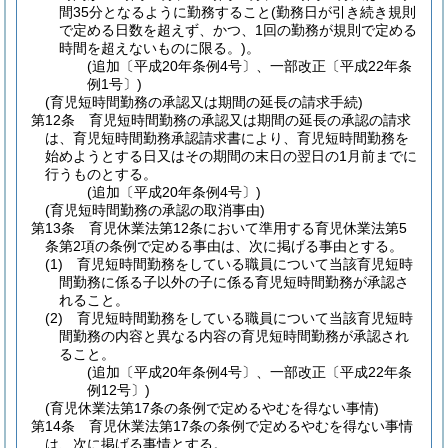
間35分となるように勤務すること
(勤務日が引き続き規則
で定める日数を超えず、かつ、1回の勤務が規則で定める
時間を超えないものに限る。)
。
(追加〔平成20年条例4号〕、一部改正〔平成22年条
例1号〕)
(育児短時間勤務の承認又は期間の延長の請求手続)
第12条
育児短時間勤務の承認又は期間の延長の承認の請求
は、育児短時間勤務承認請求書により、育児短時間勤務を
始めようとする日又はその期間の末日の翌日の1月前までに
行うものとする。
(追加〔平成20年条例4号〕)
(育児短時間勤務の承認の取消事由)
第13条
育児休業法第12条において準用する育児休業法第5
条第2項の条例で定める事由は、次に掲げる事由とする。
(1)
育児短時間勤務をしている職員について当該育児短時
間勤務に係る子以外の子に係る育児短時間勤務が承認さ
れること。
(2)
育児短時間勤務をしている職員について当該育児短時
間勤務の内容と異なる内容の育児短時間勤務が承認され
ること。
(追加〔平成20年条例4号〕、一部改正〔平成22年条
例12号〕)
(育児休業法第17条の条例で定めるやむを得ない事情)
第14条
育児休業法第17条の条例で定めるやむを得ない事情
は、次に掲げる事情とする。