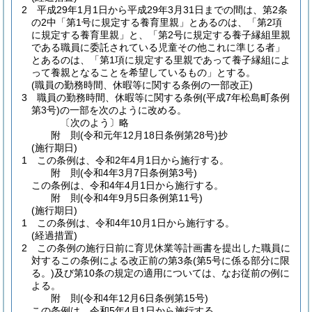
2
平成29年1月1日から平成29年3月31日までの間は、第2条
の2中「第1号に規定する養育里親」とあるのは、「第2項
に規定する養育里親」と、「第2号に規定する養子縁組里親
である職員に委託されている児童その他これに準じる者」
とあるのは、「第1項に規定する里親であって養子縁組によ
って養親となることを希望しているもの」とする。
(職員の勤務時間、休暇等に関する条例の一部改正)
3
職員の勤務時間、休暇等に関する条例
(平成7年松島町条例
第3号)
の一部を次のように改める。
〔次のよう〕略
附
則
(令和元年12月18日
条例第28号)
抄
(施行期日)
1
この条例は、令和2年4月1日から施行する。
附
則
(令和4年3月7日
条例第3号)
この条例は、令和4年4月1日から施行する。
附
則
(令和4年9月5日
条例第11号)
(施行期日)
1
この条例は、令和4年10月1日から施行する。
(経過措置)
2
この条例の施行日前に育児休業等計画書を提出した職員に
対するこの条例による改正前の第3条
(第5号に係る部分に限
る。)
及び第10条の規定の適用については、なお従前の例に
よる。
附
則
(令和4年12月6日
条例第15号)
この条例は、令和5年4月1日から施行する。