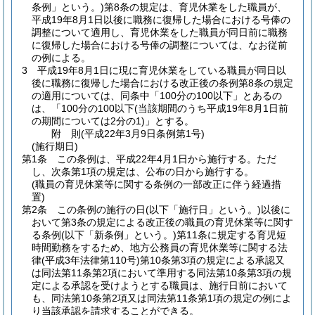
条例」という。)
第8条の規定は、育児休業をした職員が、
平成19年8月1日以後に職務に復帰した場合における号俸の
調整について適用し、育児休業をした職員が同日前に職務
に復帰した場合における号俸の調整については、なお従前
の例による。
3
平成19年8月1日に現に育児休業をしている職員が同日以
後に職務に復帰した場合における改正後の条例第8条の規定
の適用については、同条中「100分の100以下」とあるの
は、「100分の100以下
(当該期間のうち平成19年8月1日前
の期間については2分の1)
」とする。
附
則
(平成22年3月9日
条例第1号)
(施行期日)
第1条
この条例は、平成22年4月1日から施行する。
ただ
し、次条第1項の規定は、公布の日から施行する。
(職員の育児休業等に関する条例の一部改正に伴う経過措
置)
第2条
この条例の施行の日
(以下「施行日」という。)
以後に
おいて第3条の規定による改正後の職員の育児休業等に関す
る条例
(以下「新条例」という。)
第11条に規定する育児短
時間勤務をするため、地方公務員の育児休業等に関する法
律
(平成3年法律第110号)
第10条第3項の規定による承認又
は同法第11条第2項において準用する同法第10条第3項の規
定による承認を受けようとする職員は、施行日前において
も、同法第10条第2項又は同法第11条第1項の規定の例によ
り当該承認を請求することができる。