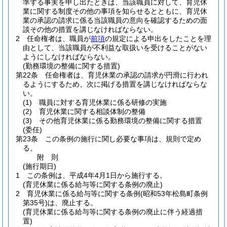
準ずる事実を申し出たときは、当該職員に対して、育児休
業に関する制度その他の事項を知らせるとともに、育児休
業の承認の請求に係る当該職員の意向を確認するための面
談その他の措置を講じなければならない。
2
任命権者は、職員が
前項
の規定による申出をしたことを理
由として、当該職員が不利益な取扱いを受けることがない
ようにしなければならない。
(勤務環境の整備に関する措置)
第22条
任命権者は、育児休業の承認の請求が円滑に行われ
るようにするため、次に掲げる措置を講じなければならな
い。
(1)
職員に対する育児休業に係る研修の実施
(2)
育児休業に関する相談体制の整備
(3)
その他育児休業に係る勤務環境の整備に関する措置
(委任)
第23条
この条例の施行に関し必要な事項は、規則で定め
る。
附
則
(施行期日)
1
この条例は、平成4年4月1日から施行する。
(育児休業に係る給与等に関する条例の廃止)
2
育児休業に係る給与等に関する条例
(昭和53年松島町条例
第35号)
は、廃止する。
(育児休業に係る給与等に関する条例の廃止に伴う経過措
置)