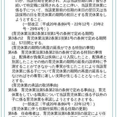
のが、当該任期を更新され、又は当該任期の満了後引き
続いて特定職に採用されることに伴い、当該育児休業に
係る子について、当該更新前の任期の末日の翌日又は当
該採用の日を育児休業の期間の初日とする育児休業をし
ようとすること。
(一部改正〔平成20年条例4号・22年12号・23年2
号・29年4号〕)
(育児休業法第2条第1項第1号の条例で定める期間)
第3条の2
育児休業法第2条第1項第1号の条例で定める期間
は、57日間とする。
(育児休業の期間の再度の延長ができる特別の事情)
第4条
育児休業法第3条第2項の条例で定める特別の事情
は、配偶者が負傷又は疾病により入院したこと、配偶者と
別居したことその他の育児休業の期間の延長の請求時に予
測することができなかった事実が生じたことにより当該育
児休業に係る子について育児休業の期間の再度の延長をし
なければその養育に著しい支障が生じることとなったこと
とする。
(育児休業の承認の取消事由)
第5条
育児休業法第5条第2項の条例で定める事由は、育児
休業をしている職員について当該育児休業に係る子以外の
子に係る育児休業を承認しようとするときとする。
(一部改正〔平成20年条例4号・22年12号〕)
(育児休業に伴う任期付採用に係る任期の更新)
第6条
任命権者は、育児休業法第6条第3項の規定により任