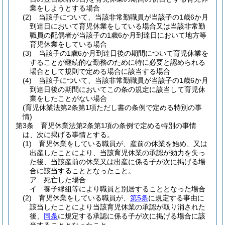
業をしようとする場合
(2)
当該子について、当該非常勤職員が当該子の1歳6か月
到達日において育児休業をしている場合又は当該非常勤
職員の配偶者が当該子の1歳6か月到達日において地方等
育児休業をしている場合
(3)
当該子の1歳6か月到達日後の期間について育児休業を
することが継続的な勤務のために特に必要と認められる
場合として規則で定める場合に該当する場合
(4)
当該子について、当該非常勤職員が当該子の1歳6か月
到達日後の期間においてこの条の規定に該当して育児休
業をしたことがない場合
(育児休業法第2条第1項ただし書の条例で定める特別の事
情)
第3条
育児休業法第2条第1項の条例で定める特別の事情
は、次に掲げる事情とする。
(1)
育児休業をしている職員が、産前の休業を始め、又は
出産したことにより、当該育児休業の承認が効力を失っ
た後、当該産前の休業又は出産に係る子が次に掲げる場
合に該当することとなったこと。
ア
死亡した場合
イ
養子縁組等により職員と別居することとなった場合
(2)
育児休業をしている職員が、
第5条
に規定する事由に
該当したことにより当該育児休業の承認が取り消された
後、
同条
に規定する承認に係る子が次に掲げる場合に該