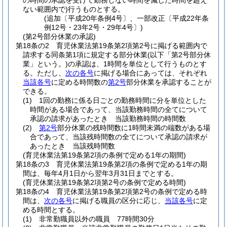
の時間の承認を受けて勤務しない時間を減じた時間を超え
ない範囲内で)
行うものとする。
(追加〔平成20年条例4号〕、一部改正〔平成22年条
例12号・23年2号・29年4号〕)
(第2号部分休業の承認)
第18条の2
育児休業法第19条第2項第2号に掲げる範囲内で
請求する同条第1項に規定する部分休業
(以下「第2号部分休
業」という。)
の承認は、1時間を単位として行うものとす
る。
ただし、
次の各号
に掲げる場合にあっては、それぞれ
当該各号
に定める時間数の
第2号
部分休業を承認することが
できる。
(1)
1回の勤務に係る日ごとの勤務時間に分を単位とした
時間がある場合であって、当該勤務時間の全てについて
承認の請求があったとき 当該勤務時間の時間数
(2)
第2号
部分休業の残時間数に1時間未満の端数がある場
合であって、当該残時間数の全てについて承認の請求が
あったとき 当該残時間数
(育児休業法第19条第2項の条例で定める1年の期間)
第18条の3
育児休業法第19条第2項の条例で定める1年の期
間は、毎年4月1日から翌年3月31日までとする。
(育児休業法第19条第2項第2号の条例で定める時間)
第18条の4
育児休業法第19条第2項第2号の条例で定める時
間は、
次の各号
に掲げる職員の区分に応じ、
当該各号
に定
める時間とする。
(1)
非常勤職員以外の職員 77時間30分