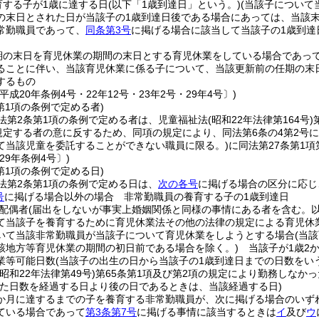
育する子が1歳に達する日
(以下「1歳到達日」という。)
(当該子について
の末日とされた日が当該子の1歳到達日後である場合にあっては、当該
常勤職員であって、
同条第3号
に掲げる場合に該当して当該子の1歳到達
期の末日を育児休業の期間の末日とする育児休業をしている場合であっ
ることに伴い、当該育児休業に係る子について、当該更新前の任期の末
するもの
平成20年条例4号・22年12号・23年2号・29年4号〕)
第1項の条例で定める者)
法第2条第1項の条例で定める者は、児童福祉法
(昭和22年法律第164号)
に規定する者の意に反するため、同項の規定により、同法第6条の4第2
て当該児童を委託することができない職員に限る。)
に同法第27条第1
29年条例4号〕)
第1項の条例で定める日)
法第2条第1項の条例で定める日は、
次の各号
に掲げる場合の区分に応じ
号
に掲げる場合以外の場合 非常勤職員の養育する子の1歳到達日
配偶者
(届出をしないが事実上婚姻関係と同様の事情にある者を含む。以
て当該子を養育するために育児休業法その他の法律の規定による育児休
いて当該非常勤職員が当該子について育児休業をしようとする場合
(当
該地方等育児休業の期間の初日前である場合を除く。)
当該子が1歳2
業等可能日数
(当該子の出生の日から当該子の1歳到達日までの日数をいう
(昭和22年法律第49号)
第65条第1項及び第2項の規定により勤務しなか
た日数を経過する日より後の日であるときは、当該経過する日)
6か月に達するまでの子を養育する非常勤職員が、次に掲げる場合のいず
ている場合であって
第3条第7号
に掲げる事情に該当するときは
イ
及び
ウ