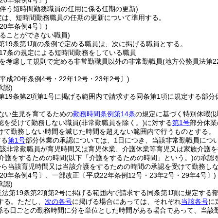
20年条例4号〕)
に伴う短時間勤務職員の任用に係る任期の更新)
定は、短時間勤務職員の任期の更新について準用する。
20年条例4号〕)
ることができない職員)
第19条第1項の条例で定める職員は、次に掲げる職員とする。
17条の規定による短時間勤務をしている職員
を考慮して規則で定める非常勤職員以外の非常勤職員
(地方公務員法第
平成20年条例4号・22年12号・23年2号〕)
承認)
第19条第2項第1号に掲げる範囲内で請求する同条第1項に規定する部分
。
ない生児を育てるための
勤務時間条例第14条
の規定に基づく特別休暇
(
認を受けて勤務しない職員
(非常勤職員を除く。)
に対する
第1号
部分休業
けて勤務しない時間を減じた時間を超えない範囲内で行うものとする。
する
第1号
部分休業の承認については、1日につき、当該非常勤職員につい
当該非常勤職員が育児時間又は育児休業、介護休業等育児又は家族介護
る介護をするための時間
(以下「介護をするための時間」という。)
の承認
から当該育児時間又は当該介護をするための時間の承認を受けて勤務しな
20年条例4号〕、一部改正〔平成22年条例12号・23年2号・29年4号〕)
承認)
業法第19条第2項第2号に掲げる範囲内で請求する同条第1項に規定する
する。
ただし、
次の各号
に掲げる場合にあっては、それぞれ
当該各号
に
係る日ごとの勤務時間に分を単位とした時間がある場合であって、当該