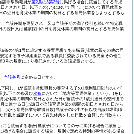
当該非常勤職員が
第2条の3第2号
に掲げる場合に該当してする育児
末日とされた日。以下この
(ア)
において同じ。)
において育児休業を
日の翌日を育児休業の期間の初日とする育児休業をしようとするも
て、当該任期を更新され、又は当該任期の満了後引き続いて特定職
日の翌日又は当該採用の日を育児休業の期間の初日とする育児休業
第6条の4第1号に規定する養育里親である職員
(児童の親その他の同
号に規定する養子縁組里親である職員に委託されている児童その他こ
項第3号の規定により委託されている当該児童とする。
、
当該各号
に定める日とする。
下同じ。)
が当該非常勤職員の養育する子の1歳到達日以前のいず
業
(以下この条及び
次条
において「地方等育児休業」という。)
をし
該育児休業の期間の初日とされた日が当該子の1歳到達日の翌日後で
か月に達する日
(当該日が当該育児休業の期間の初日とされた日から
。)
から育児休業等取得日数
(当該子の出生の日以後当該非常勤職
った日数と当該子について育児休業をした日数を合算した日数をい
れにも該当する場合
(当該子についてこの号に掲げる場合に該当し
に掲げる場合に該当する場合、規則で定める特別の事情がある場合