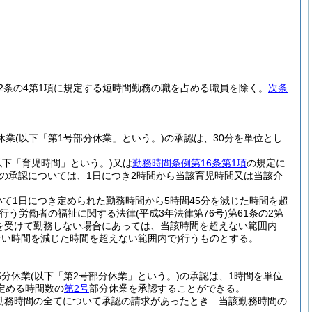
22条の4第1項に規定する短時間勤務の職を占める職員を除く。
次条
休業
(以下「第1号部分休業」という。)
の承認は、30分を単位とし
以下「育児時間」という。)
又は
勤務時間条例第16条第1項
の規定に
の承認については、1日につき2時間から当該育児時間又は当該介
て1日につき定められた勤務時間から5時間45分を減じた時間を超
を行う労働者の福祉に関する法律
(平成3年法律第76号)
第61条の2第
を受けて勤務しない場合にあっては、当該時間を超えない範囲内
い時間を減じた時間を超えない範囲内で)
行うものとする。
部分休業
(以下「第2号部分休業」という。)
の承認は、1時間を単位
定める時間数の
第2号
部分休業を承認することができる。
勤務時間の全てについて承認の請求があったとき 当該勤務時間の