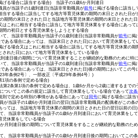
掲げる場合に該当する場合)
当該子の1歳6か月到達日
職員が当該子の1歳到達日
(当該非常勤職員が
前号
に掲げる場合に該当し
相当する場合に該当してする地方等育児休業の期間の末日とされた日が
業の期間の末日とされた日と当該地方等育児休業の期間の末日とされた日
又はこれに相当する場合に該当して地方等育児休業をする場合にあって
期間の初日とする育児休業をしようとする場合
いて、当該非常勤職員が当該子の1歳到達日
(当該非常勤職員が
前号
に掲
後である場合にあっては、当該末日とされた日)
において育児休業をして
掲げる場合又はこれに相当する場合に該当してする地方等育児休業の期
とされた日)
において地方等育児休業をしている場合
歳到達日後の期間について育児休業することが継続的な勤務のために特
いて、当該非常勤職員が当該子の1歳到達日
(当該非常勤職員が
前号
に掲
後である場合にあっては、当該末日とされた日)
後の期間においてこの号
23年条例2号〕、一部改正〔平成29年条例4号〕)
第1項の条例で定める場合)
法第2条第1項の条例で定める場合は、1歳6か月から2歳に達するまで
子についてこの条の規定に該当して育児休業をしている場合であって
次条
規則で定める特別の事情がある場合にあっては
同号
に掲げる場合に該当
員が当該子の1歳6か月到達日の翌日
(当該非常勤職員の配偶者がこの条
あっては、当該地方等育児休業の期間の末日とされた日の翌日以前の日)
て、当該非常勤職員が当該子の1歳6か月到達日において育児休業をして
育児休業をしている場合
6か月到達日後の期間について育児休業をすることが継続的な勤務のた
て、当該非常勤職員が当該子の1歳6か月到達日後の期間においてこの