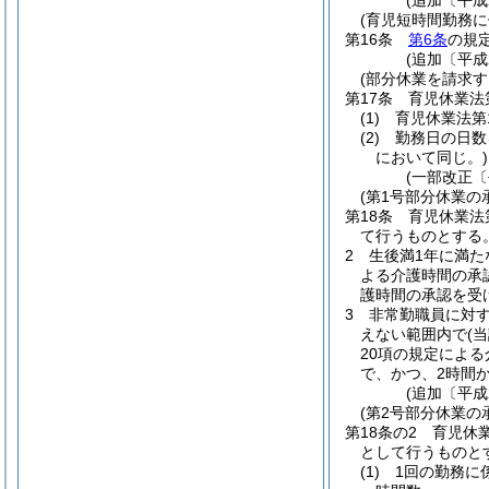
(追加〔平成
(育児短時間勤務
第16条
第6条
の規
(追加〔平成
(部分休業を請求す
第17条
育児休業法
(1)
育児休業法第
(2)
勤務日の日数
において同じ。)
(一部改正〔
(第1号部分休業の
第18条
育児休業法
て行うものとする
2
生後満1年に満た
よる介護時間の承
護時間の承認を受
3
非常勤職員に対
えない範囲内で
(
20項の規定によ
で、かつ、2時間
(追加〔平成
(第2号部分休業の
第18条の2
育児休
として行うものと
(1)
1回の勤務に