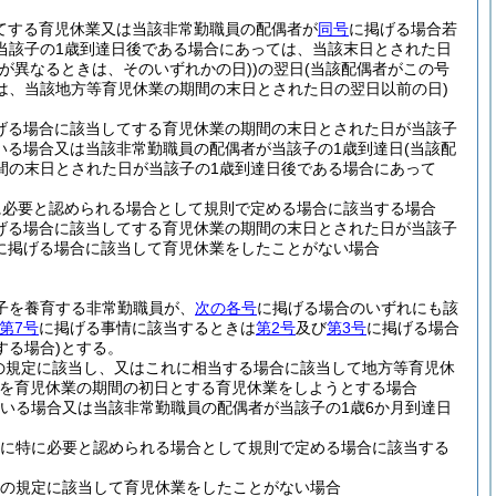
てする育児休業又は当該非常勤職員の配偶者が
同号
に掲げる場合若
当該子の1歳到達日後である場合にあっては、当該末日とされた日
が異なるときは、そのいずれかの日)
)
の翌日
(当該配偶者がこの号
は、当該地方等育児休業の期間の末日とされた日の翌日以前の日)
げる場合に該当してする育児休業の期間の末日とされた日が当該子
いる場合又は当該非常勤職員の配偶者が当該子の1歳到達日
(当該配
間の末日とされた日が当該子の1歳到達日後である場合にあって
に必要と認められる場合として規則で定める場合に該当する場合
げる場合に該当してする育児休業の期間の末日とされた日が当該子
に掲げる場合に該当して育児休業をしたことがない場合
の子を養育する非常勤職員が、
次の各号
に掲げる場合のいずれにも該
第7号
に掲げる事情に該当するときは
第2号
及び
第3号
に掲げる場合
する場合)
とする。
の規定に該当し、又はこれに相当する場合に該当して地方等育児休
を育児休業の期間の初日とする育児休業をしようとする場合
いる場合又は当該非常勤職員の配偶者が当該子の1歳6か月到達日
めに特に必要と認められる場合として規則で定める場合に該当する
条の規定に該当して育児休業をしたことがない場合