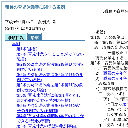
職員の育児休業等に関する条例
○職員の育児
平成4年3月16日 条例第1号
(令和7年10月1日施行)
(趣旨)
第1条
この条例は
条項目次
沿革
条、第8条、第10
本則
め、職員の育児休
第1条
(趣旨)
(一部改正〔
第2条
(育児休業をすることができない
(育児休業をするこ
職員)
第2条
育児休業法第
第2条の2
(育児休業法第2条第1項の条
(1)
育児休業法第
例で定める者)
(2)
職員の定年等
第2条の3
(育児休業法第2条第1項の条
(3)
職員の定年等
例で定める日)
める職員
第2条の4
(育児休業法第2条第1項の条
(4)
非常勤職員で
例で定める場合)
ア
次のいずれ
第3条
(育児休業法第2条第1項ただし
(ア)
その養
書の条例で定める特別の事情)
の日から
第
第3条の2
(育児休業法第2条第1項第1
にあっては
号の条例で定める期間)
じくする職
第4条
(育児休業の期間の再度の延長が
(イ)
勤務日
できる特別の事情)
イ
次のいずれ
第5条
(育児休業の承認の取消事由)