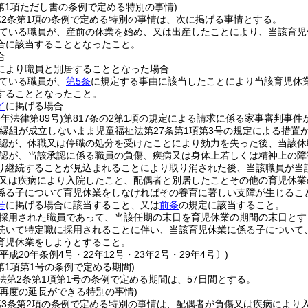
第1項ただし書の条例で定める特別の事情)
2条第1項の条例で定める特別の事情は、次に掲げる事情とする。
ている職員が、産前の休業を始め、又は出産したことにより、当該育児
合に該当することとなったこと。
合
により職員と別居することとなった場合
ている職員が、
第5条
に規定する事由に該当したことにより当該育児休
することとなったこと。
イ
に掲げる場合
9年法律第89号)
第817条の2第1項の規定による請求に係る家事審判事件
縁組が成立しないまま児童福祉法第27条第1項第3号の規定による措置
認が、休職又は停職の処分を受けたことにより効力を失った後、当該休
認が、当該承認に係る職員の負傷、疾病又は身体上若しくは精神上の障
り継続することが見込まれることにより取り消された後、当該職員が当
又は疾病により入院したこと、配偶者と別居したことその他の育児休業
係る子について育児休業をしなければその養育に著しい支障が生じるこ
号
に掲げる場合に該当すること、又は
前条
の規定に該当すること。
採用された職員であって、当該任期の末日を育児休業の期間の末日とす
続いて特定職に採用されることに伴い、当該育児休業に係る子について
育児休業をしようとすること。
平成20年条例4号・22年12号・23年2号・29年4号〕)
第1項第1号の条例で定める期間)
法第2条第1項第1号の条例で定める期間は、57日間とする。
の再度の延長ができる特別の事情)
第3条第2項の条例で定める特別の事情は、配偶者が負傷又は疾病により