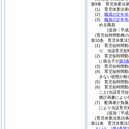
第9条
育児休業法第
(1)
育児休業法第
(2)
職員の定年等
(3)
職員の定年等
める職員
(追加〔平成
(育児短時間勤務
第10条
育児休業法
(1)
育児短時間勤
り、当該育児短
(2)
育児短時間勤
に係る子が
第3
(3)
育児短時間勤
(4)
育児短時間勤
きない状態が相
(5)
育児短時間勤
(6)
育児短時間勤
こと
(当該育児
務計画書により
(7)
配偶者が負傷
により当該育児
(追加〔平成
(育児休業法第10
第11条
育児休業法
という。)
第4条第