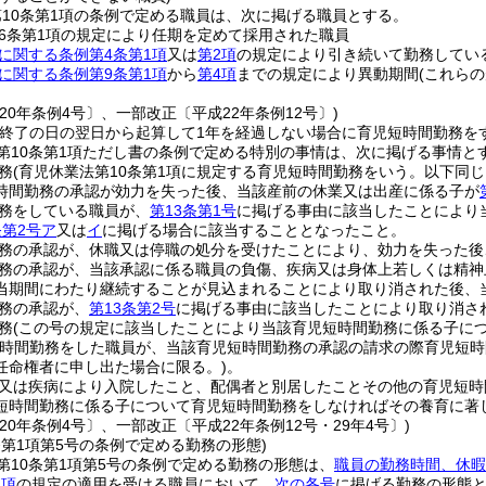
10条第1項の条例で定める職員は、次に掲げる職員とする。
6条第1項の規定により任期を定めて採用された職員
に関する条例第4条第1項
又は
第2項
の規定により引き続いて勤務してい
に関する条例第9条第1項
から
第4項
までの規定により異動期間
(これら
20年条例4号〕、一部改正〔平成22年条例12号〕)
の終了の日の翌日から起算して1年を経過しない場合に育児短時間勤務を
第10条第1項ただし書の条例で定める特別の事情は、次に掲げる事情と
務
(育児休業法第10条第1項に規定する育児短時間勤務をいう。以下同じ
時間勤務の承認が効力を失った後、当該産前の休業又は出産に係る子が
務をしている職員が、
第13条第1号
に掲げる事由に該当したことにより
条第2号ア
又は
イ
に掲げる場合に該当することとなったこと。
務の承認が、休職又は停職の処分を受けたことにより、効力を失った後
務の承認が、当該承認に係る職員の負傷、疾病又は身体上若しくは精神
当期間にわたり継続することが見込まれることにより取り消された後、
務の承認が、
第13条第2号
に掲げる事由に該当したことにより取り消さ
務
(この号の規定に該当したことにより当該育児短時間勤務に係る子につ
短時間勤務をした職員が、当該育児短時間勤務の承認の請求の際育児短
任命権者に申し出た場合に限る。)
。
又は疾病により入院したこと、配偶者と別居したことその他の育児短時
短時間勤務に係る子について育児短時間勤務をしなければその養育に著
20年条例4号〕、一部改正〔平成22年条例12号・29年4号〕)
条第1項第5号の条例で定める勤務の形態)
第10条第1項第5号の条例で定める勤務の形態は、
職員の勤務時間、休暇
1項
の規定の適用を受ける職員において、
次の各号
に掲げる勤務の形態