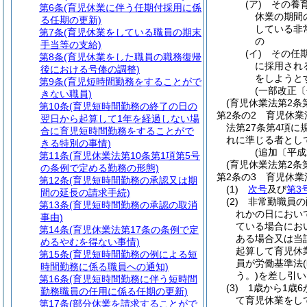
(ア)
その養
第6条
(育児休業に伴う任期付採用に係
休業の期間
る任期の更新)
している非
第7条
(育児休業をしている職員の期末
の
手当等の支給)
(イ)
その任
第8条
(育児休業をした職員の職務復帰
に採用され
後における号俸の調整)
をしようと
第9条
(育児短時間勤務をすることがで
(一部改正〔
きない職員)
(育児休業法第2条
第10条
(育児短時間勤務の終了の日の
第2条の2
育児休業
翌日から起算して1年を経過しない場
法第27条第4項
合に育児短時間勤務をすることがで
れに準じる者とし
きる特別の事情)
(追加〔平成
第11条
(育児休業法第10条第1項第5号
(育児休業法第2条
の条例で定める勤務の形態)
第2条の3
育児休業
第12条
(育児短時間勤務の承認又は期
(1)
次号
及び
第3
間の延長の請求手続)
(2)
非常勤職員の
第13条
(育児短時間勤務の承認の取消
れかの日におい
事由)
ている場合にお
第14条
(育児休業法第17条の条例で定
ある場合又は当
めるやむを得ない事情)
起算して育児休
第15条
(育児短時間勤務の例による短
員が労働基準法
時間勤務に係る職員への通知)
う。)
を差し引い
第16条
(育児短時間勤務に伴う短時間
(3)
1歳から1歳
勤務職員の任用に係る任期の更新)
て育児休業をし
第17条
(部分休業を請求することがで