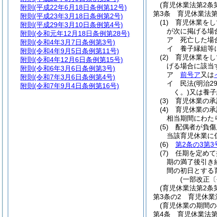
(育児休業法第2条
附則
(平成22年6月18日条例第12号)
第3条
育児休業法第
附則
(平成23年3月18日条例第2号)
(1)
育児休業をし
附則
(平成29年3月10日条例第4号)
が次に掲げる場
附則
(令和元年12月18日条例第28号)
ア
死亡した場
附則
(令和4年3月7日条例第3号)
イ
養子縁組等
附則
(令和4年9月5日条例第11号)
(2)
育児休業をし
附則
(令和4年12月6日条例第15号)
げる場合に該当
附則
(令和6年3月6日条例第3号)
ア
前号ア
又は
附則
(令和7年3月6日条例第4号)
イ
民法
(明治2
附則
(令和7年9月4日条例第16号)
く。)
又は養子
(3)
育児休業の承
(4)
育児休業の承
相当期間にわた
(5)
配偶者が負傷
当該育児休業に
(6)
第2条の3第3
(7)
任期を定めて
期の満了後引き
間の初日とする
(一部改正〔
(育児休業法第2条
第3条の2
育児休業
(育児休業の期間
第4条
育児休業法