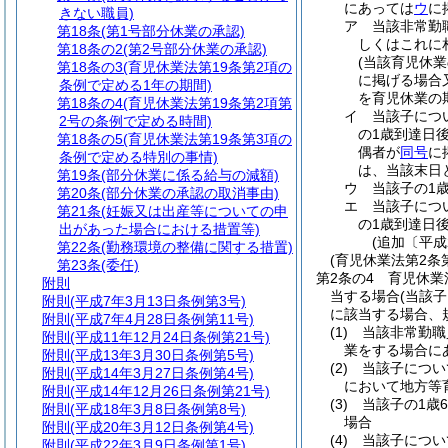
にあっては
ウ
に
きない職員)
ア
当該非常勤
第18条
(第1号部分休業の承認)
しくはこれに
第18条の2
(第2号部分休業の承認)
(当該育児休
第18条の3
(育児休業法第19条第2項の
に掲げる場合
条例で定める1年の期間)
を育児休業の
第18条の4
(育児休業法第19条第2項第
イ
当該子につ
2号の条例で定める時間)
の1歳到達日
第18条の5
(育児休業法第19条第3項の
偶者が
同号
に
条例で定める特別の事情)
は、当該末日
第19条
(部分休業に係る給与の減額)
ウ
当該子の1
第20条
(部分休業の承認の取消事由)
エ
当該子につ
第21条
(妊娠又は出産等についての申
の1歳到達日
出があった場合における措置等)
(追加〔平成
第22条
(勤務環境の整備に関する措置)
(育児休業法第2条
第23条
(委任)
第2条の4
育児休業
附則
当する場合
(当該
附則
(平成7年3月13日条例第3号)
に該当する場合、
附則
(平成7年4月28日条例第11号)
(1)
当該非常勤職
附則
(平成11年12月24日条例第21号)
業をする場合に
附則
(平成13年3月30日条例第5号)
(2)
当該子につい
附則
(平成14年3月27日条例第4号)
において地方等
附則
(平成14年12月26日条例第21号)
(3)
当該子の1歳
附則
(平成18年3月8日条例第8号)
場合
附則
(平成20年3月12日条例第4号)
(4)
当該子につい
附則
(平成22年3月9日条例第1号)