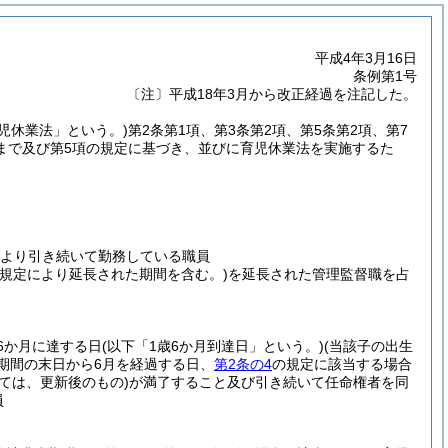
平成4年3月16日
条例第1号
〔注〕平成18年3月から改正経過を注記した。
育児休業法」という。)
第2条第1項、第3条第2項、第5条第2項、第7
3項まで及び第5項の規定に基づき、並びに育児休業法を実施するた
より引き続いて勤務している職員
の規定により延長された期間を含む。)
を延長された管理監督職を占
6か月に達する日
(以下「1歳6か月到達日」という。)
(当該子の出生
期間の末日から6月を経過する日、
第2条の4
の規定に該当する場合
ては、更新後のもの)
が満了すること及び引き続いて任命権者を同
員