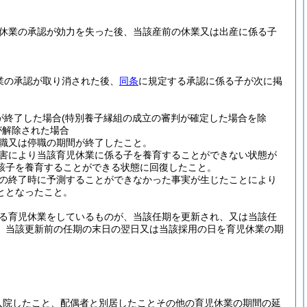
休業の承認が効力を失った後、当該産前の休業又は出産に係る子
業の承認が取り消された後、
同条
に規定する承認に係る子が次に掲
が終了した場合
(特別養子縁組の成立の審判が確定した場合を除
が解除された場合
職又は停職の期間が終了したこと。
害により当該育児休業に係る子を養育することができない状態が
該子を養育することができる状態に回復したこと。
の終了時に予測することができなかった事実が生じたことにより
ととなったこと。
る育児休業をしているものが、当該任期を更新され、又は当該任
、当該更新前の任期の末日の翌日又は当該採用の日を育児休業の期
入院したこと、配偶者と別居したことその他の育児休業の期間の延