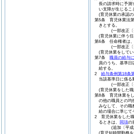
長の請求時に予測
い支障が生じるこ
(育児休業の承認の
第5条
育児休業法
きとする。
(一部改正〔
(育児休業に伴う
第6条
任命権者は
(一部改正〔
(育児休業をして
第7条
職員の給与
員のうち、基準日
給する。
2
給与条例第18条
当該基準日に係る
(一部改正〔
(育児休業をした
第8条
育児休業を
の他の職員との均
みなして、その職
給の場合に準じて
2
育児休業をした
るときは、
同項
の
(追加〔平成
(育児短時間勤務