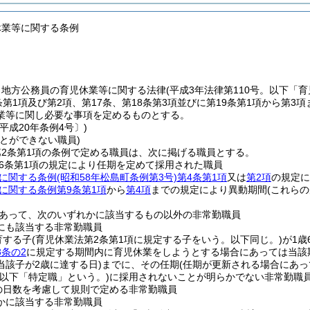
休業等に関する条例
、地方公務員の育児休業等に関する法律
(平成3年法律第110号。以下「
条第1項及び第2項、第17条、第18条第3項並びに第19条第1項から第
業等に関し必要な事項を定めるものとする。
平成20年条例4号〕)
とができない職員)
2条第1項の条例で定める職員は、次に掲げる職員とする。
6条第1項の規定により任期を定めて採用された職員
に関する条例
(昭和58年松島町条例第3号)
第4条第1項
又は
第2項
の規定に
に関する条例第9条第1項
から
第4項
までの規定により異動期間
(これら
あって、次のいずれかに該当するもの以外の非常勤職員
にも該当する非常勤職員
育する子
(育児休業法第2条第1項に規定する子をいう。以下同じ。)
が1歳
3条の2
に規定する期間内に育児休業をしようとする場合にあっては当該
当該子が2歳に達する日)
までに、その任期
(任期が更新される場合にあっ
(以下「特定職」という。)
に採用されないことが明らかでない非常勤職
の日数を考慮して規則で定める非常勤職員
かに該当する非常勤職員