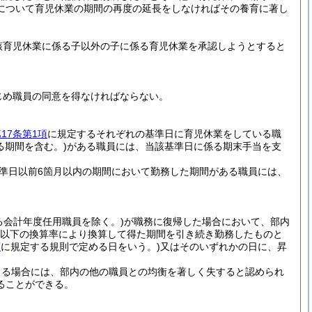
について育児休業の期間の再度の延長をしなければその養育に著し
該育児休業に係る子以外の子に係る育児休業を承認しようとすると
じめ職員の同意を得なければならない。
17条第1項
に規定するそれぞれの基準日に育児休業をしている職
る期間を含む。)
がある職員には、当該基準日に係る期末手当を支
準日以前6箇月以内の期間において勤務した期間がある職員には、
る会計年度任用職員を除く。)
が職務に復帰した場合において、部内
00以下の換算率により換算して得た期間を引き続き勤務したものと
項
に規定する規則で定める日をいう。)
又はそのいずれかの日に、昇
よる場合には、部内の他の職員との均衡を著しく失すると認められ
ることができる。