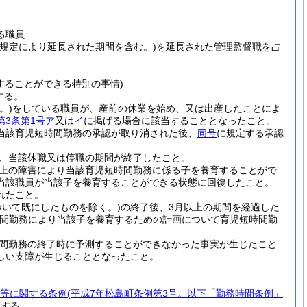
る職員
の規定により延長された期間を含む。)
を延長された管理監督職を占
することができる特別の事情)
する。
。)
をしている職員が、産前の休業を始め、又は出産したことによ
第3条第1号ア
又は
イ
に掲げる場合に該当することとなったこと。
当該育児短時間勤務の承認が取り消された後、
同号
に規定する承認
、当該休職又は停職の期間が終了したこと。
上の障害により当該育児短時間勤務に係る子を養育することがで
当該職員が当該子を養育することができる状態に回復したこと。
れたこと。
いて既にしたものを除く。)
の終了後、3月以上の期間を経過した
時間勤務により当該子を養育するための計画について育児短時間勤
間勤務の終了時に予測することができなかった事実が生じたこと
しい支障が生じることとなったこと。
等に関する条例
(平成7年松島町条例第3号。以下「勤務時間条例」
とする。