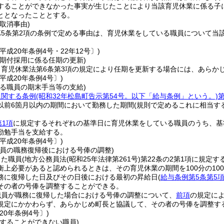
することができなかった事実が生じたことにより当該育児休業に係る子
ととなったこととする。
取消事由)
第5条第2項の条例で定める事由は、育児休業をしている職員について当
平成20年条例4号・22年12号〕)
任期付採用に係る任期の更新)
、育児休業法第6条第3項の規定により任期を更新する場合には、あらか
平成20年条例4号〕)
いる職員の期末手当等の支給)
に関する条例
(昭和32年松島町告示第54号。以下「給与条例」という。)
第
以前6箇月以内の期間において勤務した期間
(規則で定めるこれに相当す
第1項
に規定するそれぞれの基準日に育児休業をしている職員のうち、基
勤勉手当を支給する。
平成20年条例4号〕)
職員の職務復帰後における号俸の調整)
した職員
(地方公務員法
(昭和25年法律第261号)
第22条の2第1項に規定す
衡上必要があると認められるときは、その育児休業の期間を100分の1
務に復帰した日及びその日後における最初の昇給日
(
給与条例第5条第5
その者の号俸を調整することができる。
職員が職務に復帰した場合における号俸の調整について、
前項
の規定に
規定にかかわらず、あらかじめ町長と協議して、その者の号俸を調整す
20年条例4号〕)
をすることができない職員)