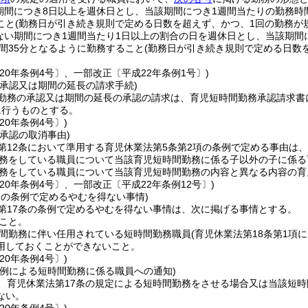
期間につき8日以上を週休日とし、当該期間につき1週間当たりの勤務時間が1
こと
(勤務日が引き続き規則で定める日数を超えず、かつ、1回の勤務が
ない期間につき1週間当たり1日以上の割合の日を週休日とし、当該期間につ
時間35分となるように勤務すること
(勤務日が引き続き規則で定める日数
20年条例4号〕、一部改正〔平成22年条例1号〕)
の承認又は期間の延長の請求手続)
勤務の承認又は期間の延長の承認の請求は、育児短時間勤務承認請求書
に行うものとする。
20年条例4号〕)
承認の取消事由)
第12条において準用する育児休業法第5条第2項の条例で定める事由は
務をしている職員について当該育児短時間勤務に係る子以外の子に係る
務をしている職員について当該育児短時間勤務の内容と異なる内容の育
20年条例4号〕、一部改正〔平成22年条例12号〕)
条の条例で定めるやむを得ない事情)
第17条の条例で定めるやむを得ない事情は、次に掲げる事情とする。
こと。
間勤務に伴い任用されている短時間勤務職員
(育児休業法第18条第1項
用しておくことができないこと。
20年条例4号〕)
の例による短時間勤務に係る職員への通知)
、育児休業法第17条の規定による短時間勤務をさせる場合又は当該短
ない。