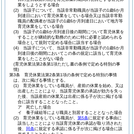
業をしようとする場合
(2)
当該子について、当該非常勤職員が当該子の1歳6か月
到達日において育児休業をしている場合又は当該非常勤
職員の配偶者が当該子の1歳6か月到達日において地方等
育児休業をしている場合
(3)
当該子の1歳6か月到達日後の期間について育児休業を
することが継続的な勤務のために特に必要と認められる
場合として規則で定める場合に該当する場合
(4)
当該子について、当該非常勤職員が当該子の1歳6か月
到達日後の期間においてこの条の規定に該当して育児休
業をしたことがない場合
(育児休業法第2条第1項ただし書の条例で定める特別の事
情)
第3条
育児休業法第2条第1項の条例で定める特別の事情
は、次に掲げる事情とする。
(1)
育児休業をしている職員が、産前の休業を始め、又は
出産したことにより、当該育児休業の承認が効力を失っ
た後、当該産前の休業又は出産に係る子が次に掲げる場
合に該当することとなったこと。
ア
死亡した場合
イ
養子縁組等により職員と別居することとなった場合
(2)
育児休業をしている職員が、
第5条
に規定する事由に
該当したことにより当該育児休業の承認が取り消された
後、
同条
に規定する承認に係る子が次に掲げる場合に該