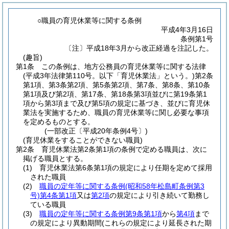
○職員の育児休業等に関する条例
平成4年3月16日
条例第1号
〔注〕平成18年3月から改正経過を注記した。
(趣旨)
第1条
この条例は、地方公務員の育児休業等に関する法律
(平成3年法律第110号。以下「育児休業法」という。)
第2条
第1項、第3条第2項、第5条第2項、第7条、第8条、第10条
第1項及び第2項、第17条、第18条第3項並びに第19条第1
項から第3項まで及び第5項の規定に基づき、並びに育児休
業法を実施するため、職員の育児休業等に関し必要な事項
を定めるものとする。
(一部改正〔平成20年条例4号〕)
(育児休業をすることができない職員)
第2条
育児休業法第2条第1項の条例で定める職員は、次に
掲げる職員とする。
(1)
育児休業法第6条第1項の規定により任期を定めて採用
された職員
(2)
職員の定年等に関する条例
(昭和58年松島町条例第3
号)
第4条第1項
又は
第2項
の規定により引き続いて勤務し
ている職員
(3)
職員の定年等に関する条例第9条第1項
から
第4項
まで
の規定により異動期間
(これらの規定により延長された期