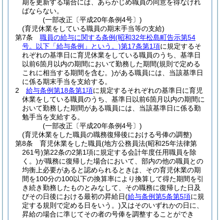
期を更新する場合には、あらかじめ職員の同意を得なけれ
ばならない。
(一部改正〔平成20年条例4号〕)
(育児休業をしている職員の期末手当等の支給)
第7条
職員の給与に関する条例
(昭和32年松島町告示第54
号。以下「給与条例」という。)
第17条第1項
に規定するそ
れぞれの基準日に育児休業をしている職員のうち、基準日
以前6箇月以内の期間において勤務した期間
(規則で定める
これに相当する期間を含む。)
がある職員には、当該基準日
に係る期末手当を支給する。
2
給与条例第18条第1項
に規定するそれぞれの基準日に育児
休業をしている職員のうち、基準日以前6箇月以内の期間に
おいて勤務した期間がある職員には、当該基準日に係る勤
勉手当を支給する。
(一部改正〔平成20年条例4号〕)
(育児休業をした職員の職務復帰後における号俸の調整)
第8条
育児休業をした職員
(地方公務員法
(昭和25年法律第
261号)
第22条の2第1項に規定する会計年度任用職員を除
く。)
が職務に復帰した場合において、部内の他の職員との
均衡上必要があると認められるときは、その育児休業の期
間を100分の100以下の換算率により換算して得た期間を引
き続き勤務したものとみなして、その職務に復帰した日及
びその日後における最初の昇給日
(
給与条例第5条第5項
に規
定する規則で定める日をいう。)
又はそのいずれかの日に、
昇給の場合に準じてその者の号俸を調整することができ