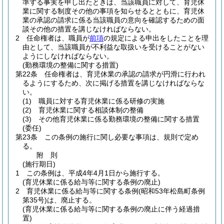
準ずる事実を申し出たときは、当該職員に対して、育児休
業に関する制度その他の事項を知らせるとともに、育児休
業の承認の請求に係る当該職員の意向を確認するための面
談その他の措置を講じなければならない。
2
任命権者は、職員が
前項
の規定による申出をしたことを理
由として、当該職員が不利益な取扱いを受けることがない
ようにしなければならない。
(勤務環境の整備に関する措置)
第22条
任命権者は、育児休業の承認の請求が円滑に行われ
るようにするため、次に掲げる措置を講じなければならな
い。
(1)
職員に対する育児休業に係る研修の実施
(2)
育児休業に関する相談体制の整備
(3)
その他育児休業に係る勤務環境の整備に関する措置
(委任)
第23条
この条例の施行に関し必要な事項は、規則で定め
る。
附
則
(施行期日)
1
この条例は、平成4年4月1日から施行する。
(育児休業に係る給与等に関する条例の廃止)
2
育児休業に係る給与等に関する条例
(昭和53年松島町条例
第35号)
は、廃止する。
(育児休業に係る給与等に関する条例の廃止に伴う経過措
置)