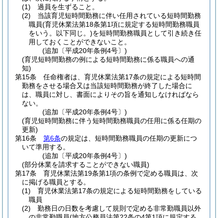
(1)
過員を生ずること。
(2)
当該育児短時間勤務に伴い任用されている短時間勤務
職員
(育児休業法第18条第1項に規定する短時間勤務職員
をいう。以下同じ。)
を短時間勤務職員として引き続き任
用しておくことができないこと。
(追加〔平成20年条例4号〕)
(育児短時間勤務の例による短時間勤務に係る職員への通
知)
第15条
任命権者は、育児休業法第17条の規定による短時間
勤務をさせる場合又は当該短時間勤務が終了した場合に
は、職員に対し、書面によりその旨を通知しなければなら
ない。
(追加〔平成20年条例4号〕)
(育児短時間勤務に伴う短時間勤務職員の任用に係る任期の
更新)
第16条
第6条
の規定は、短時間勤務職員の任期の更新につ
いて準用する。
(追加〔平成20年条例4号〕)
(部分休業を請求することができない職員)
第17条
育児休業法第19条第1項の条例で定める職員は、次
に掲げる職員とする。
(1)
育児休業法第17条の規定による短時間勤務をしている
職員
(2)
勤務日の日数を考慮して規則で定める非常勤職員以外
の非常勤職員
(地方公務員法第22条の4第1項に規定する