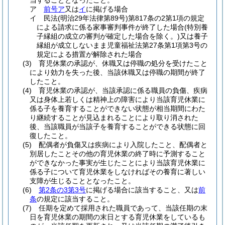
当することとなったこと。
ア
前号ア
又は
イ
に掲げる場合
イ
民法
(明治29年法律第89号)
第817条の2第1項の規定
による請求に係る家事審判事件が終了した場合
(特別養
子縁組の成立の審判が確定した場合を除く。)
又は養子
縁組が成立しないまま児童福祉法第27条第1項第3号の
規定による措置が解除された場合
(3)
育児休業の承認が、休職又は停職の処分を受けたこと
により効力を失った後、当該休職又は停職の期間が終了
したこと。
(4)
育児休業の承認が、当該承認に係る職員の負傷、疾病
又は身体上若しくは精神上の障害により当該育児休業に
係る子を養育することができない状態が相当期間にわた
り継続することが見込まれることにより取り消された
後、当該職員が当該子を養育することができる状態に回
復したこと。
(5)
配偶者が負傷又は疾病により入院したこと、配偶者と
別居したことその他の育児休業の終了時に予測すること
ができなかった事実が生じたことにより当該育児休業に
係る子について育児休業をしなければその養育に著しい
支障が生じることとなったこと。
(6)
第2条の3第3号
に掲げる場合に該当すること、又は
前
条
の規定に該当すること。
(7)
任期を定めて採用された職員であって、当該任期の末
日を育児休業の期間の末日とする育児休業をしているも