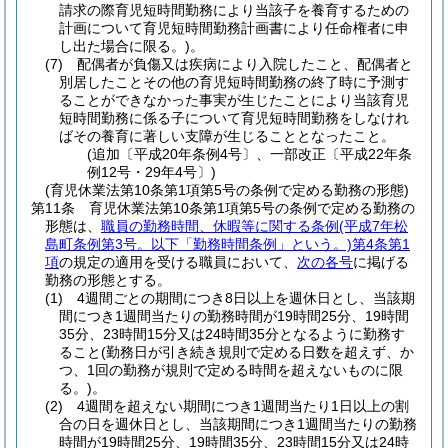
請求の際育児短時間勤務により当該子を養育するための
計画について育児短時間勤務計画書により任命権者に申
し出た場合に限る。)
。
(7)
配偶者が負傷又は疾病により入院したこと、配偶者と
別居したことその他の育児短時間勤務の終了時に予測す
ることができなかった事実が生じたことにより当該育児
短時間勤務に係る子について育児短時間勤務をしなけれ
ばその養育に著しい支障が生じることとなったこと。
(追加〔平成20年条例4号〕、一部改正〔平成22年条
例12号・29年4号〕)
(育児休業法第10条第1項第5号の条例で定める勤務の形態)
第11条
育児休業法第10条第1項第5号の条例で定める勤務の
形態は、
職員の勤務時間、休暇等に関する条例
(平成7年松
島町条例第3号。以下「勤務時間条例」という。)
第4条第1
項
の規定の適用を受ける職員において、
次の各号
に掲げる
勤務の形態とする。
(1)
4週間ごとの期間につき8日以上を週休日とし、当該期
間につき1週間当たりの勤務時間が19時間25分、19時間
35分、23時間15分又は24時間35分となるように勤務す
ること
(勤務日が引き続き規則で定める日数を超えず、か
つ、1回の勤務が規則で定める時間を超えないものに限
る。)
。
(2)
4週間を超えない期間につき1週間当たり1日以上の割
合の日を週休日とし、当該期間につき1週間当たりの勤務
時間が19時間25分、19時間35分、23時間15分又は24時