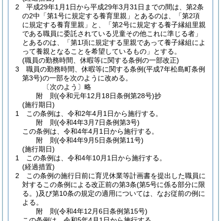
2
平成29年1月1日から平成29年3月31日までの間は、第2条
の2中「第1号に規定する養育里親」とあるのは、「第2項
に規定する養育里親」と、「第2号に規定する養子縁組里親
である職員に委託されている児童その他これに準じる者」
とあるのは、「第1項に規定する里親であって養子縁組によ
って養親となることを希望しているもの」とする。
(職員の勤務時間、休暇等に関する条例の一部改正)
3
職員の勤務時間、休暇等に関する条例
(平成7年松島町条例
第3号)
の一部を次のように改める。
〔次のよう〕略
附
則
(令和元年12月18日
条例第28号)
抄
(施行期日)
1
この条例は、令和2年4月1日から施行する。
附
則
(令和4年3月7日
条例第3号)
この条例は、令和4年4月1日から施行する。
附
則
(令和4年9月5日
条例第11号)
(施行期日)
1
この条例は、令和4年10月1日から施行する。
(経過措置)
2
この条例の施行日前に育児休業等計画書を提出した職員に
対するこの条例による改正前の第3条
(第5号に係る部分に限
る。)
及び第10条の規定の適用については、なお従前の例に
よる。
附
則
(令和4年12月6日
条例第15号)
この条例は、令和5年4月1日から施行する。