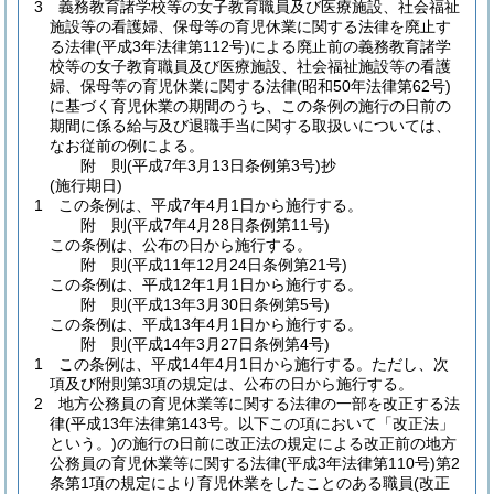
3
義務教育諸学校等の女子教育職員及び医療施設、社会福祉
施設等の看護婦、保母等の育児休業に関する法律を廃止す
る法律
(平成3年法律第112号)
による廃止前の義務教育諸学
校等の女子教育職員及び医療施設、社会福祉施設等の看護
婦、保母等の育児休業に関する法律
(昭和50年法律第62号)
に基づく育児休業の期間のうち、この条例の施行の日前の
期間に係る給与及び退職手当に関する取扱いについては、
なお従前の例による。
附
則
(平成7年3月13日
条例第3号)
抄
(施行期日)
1
この条例は、平成7年4月1日から施行する。
附
則
(平成7年4月28日
条例第11号)
この条例は、公布の日から施行する。
附
則
(平成11年12月24日
条例第21号)
この条例は、平成12年1月1日から施行する。
附
則
(平成13年3月30日
条例第5号)
この条例は、平成13年4月1日から施行する。
附
則
(平成14年3月27日
条例第4号)
1
この条例は、平成14年4月1日から施行する。
ただし、次
項及び附則第3項の規定は、公布の日から施行する。
2
地方公務員の育児休業等に関する法律の一部を改正する法
律
(平成13年法律第143号。以下この項において「改正法」
という。)
の施行の日前に改正法の規定による改正前の地方
公務員の育児休業等に関する法律
(平成3年法律第110号)
第2
条第1項の規定により育児休業をしたことのある職員
(改正