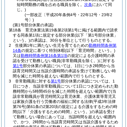
短時間勤務の職を占める職員を除く。
次条
において同
じ。)
(一部改正〔平成20年条例4号・22年12号・23年2
号〕)
(第1号部分休業の承認)
第18条
育児休業法第19条第2項第1号に掲げる範囲内で請求
する同条第1項に規定する部分休業
(以下「第1号部分休業」
という。)
の承認は、30分を単位として行うものとする。
2
生後満1年に満たない生児を育てるための
勤務時間条例第
14条
の規定に基づく特別休暇
(以下「育児時間」という。)
又は
勤務時間条例第16条第1項
の規定による介護時間の承
認を受けて勤務しない職員
(非常勤職員を除く。)
に対する
第1号
部分休業の承認については、1日につき2時間から当
該育児時間又は当該介護時間の承認を受けて勤務しない時
間を減じた時間を超えない範囲内で行うものとする。
3
非常勤職員に対する
第1号
部分休業の承認については、1
日につき、当該非常勤職員について1日につき定められた勤
務時間から5時間45分を減じた時間を超えない範囲内で
(当
該非常勤職員が育児時間又は育児休業、介護休業等育児又
は家族介護を行う労働者の福祉に関する法律
(平成3年法律
第76号)
第61条の2第20項の規定による介護をするための時
間
(以下「介護をするための時間」という。)
の承認を受け
て勤務しない場合にあっては、当該時間を超えない範囲内
で、かつ、2時間から当該育児時間又は当該介護をするため