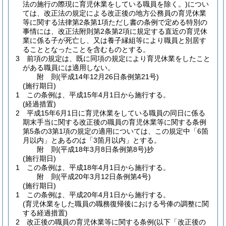
法の施行の際現に育児休業をしている職員を除く。)
につい
ては、改正法の規定による改正後の地方公務員の育児休業
等に関する法律第2条第1項ただし書の条例で定める特別の
事情には、改正法附則第2条第2項に規定する直近の育児休
業に係る子が死亡し、又は養子縁組等により職員と別居す
ることとなったことを含むものとする。
3
前項の規定は、既に同項の規定により育児休業をしたこと
がある職員には適用しない。
附
則
(平成14年12月26日
条例第21号)
(施行期日)
1
この条例は、平成15年4月1日から施行する。
(経過措置)
2
平成15年6月1日に育児休業をしている職員の同日に係る
期末手当に関する改正後の職員の育児休業等に関する条例
第5条の3第1項の規定の適用については、この規定中「6箇
月以内」とあるのは「3箇月以内」とする。
附
則
(平成18年3月8日
条例第8号)
抄
(施行期日)
1
この条例は、平成18年4月1日から施行する。
附
則
(平成20年3月12日
条例第4号)
(施行期日)
1
この条例は、平成20年4月1日から施行する。
(育児休業をした職員の職務復帰後における号俸の調整に関
する経過措置)
2
改正後の職員の育児休業等に関する条例
(以下「改正後の