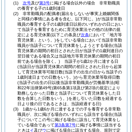
(1)
次号
及び
第3号
に掲げる場合以外の場合 非常勤職員
の養育する子の1歳到達日
(2)
非常勤職員の配偶者
(届出をしないが事実上婚姻関係
と同様の事情にある者を含む。以下同じ。)
が当該非常勤
職員の養育する子の1歳到達日以前のいずれかの日におい
て当該子を養育するために育児休業法その他の法律の規
定による育児休業
(以下この条及び
次条
において「地方等
育児休業」という。)
をしている場合において当該非常勤
職員が当該子について育児休業をしようとする場合
(当該
育児休業の期間の初日とされた日が当該子の1歳到達日の
翌日後である場合又は当該地方等育児休業の期間の初日
前である場合を除く。)
当該子が1歳2か月に達する日
(当該日が当該育児休業の期間の初日とされた日から起算
して育児休業等可能日数
(当該子の出生の日から当該子の
1歳到達日までの日数をいう。)
から育児休業等取得日数
(当該子の出生の日以後当該非常勤職員が労働基準法
(昭
和22年法律第49号)
第65条第1項及び第2項の規定により
勤務しなかった日数と当該子について育児休業をした日
数を合算した日数をいう。)
を差し引いた日数を経過する
日より後の日であるときは、当該経過する日)
(3)
1歳から1歳6か月に達するまでの子を養育する非常勤
職員が、次に掲げる場合のいずれにも該当する場合
(当該
子についてこの号に掲げる場合に該当して育児休業をし
ている場合であって
第3条第7号
に掲げる事情に該当する
ときは
イ
及び
ウ
に掲げる場合に該当する場合、規則で定