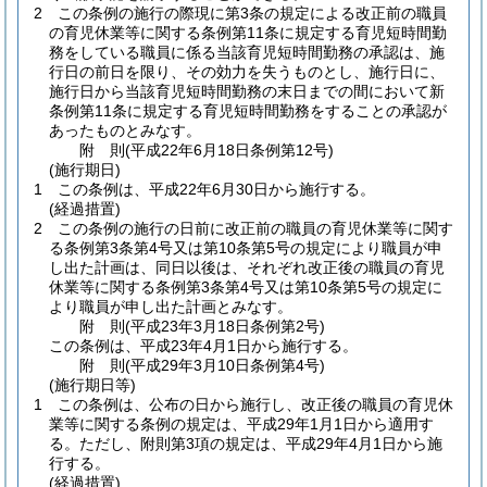
2
この条例の施行の際現に第3条の規定による改正前の職員
の育児休業等に関する条例第11条に規定する育児短時間勤
務をしている職員に係る当該育児短時間勤務の承認は、施
行日の前日を限り、その効力を失うものとし、施行日に、
施行日から当該育児短時間勤務の末日までの間において新
条例第11条に規定する育児短時間勤務をすることの承認が
あったものとみなす。
附
則
(平成22年6月18日
条例第12号)
(施行期日)
1
この条例は、平成22年6月30日から施行する。
(経過措置)
2
この条例の施行の日前に改正前の職員の育児休業等に関す
る条例第3条第4号又は第10条第5号の規定により職員が申
し出た計画は、同日以後は、それぞれ改正後の職員の育児
休業等に関する条例第3条第4号又は第10条第5号の規定に
より職員が申し出た計画とみなす。
附
則
(平成23年3月18日
条例第2号)
この条例は、平成23年4月1日から施行する。
附
則
(平成29年3月10日
条例第4号)
(施行期日等)
1
この条例は、公布の日から施行し、改正後の職員の育児休
業等に関する条例の規定は、平成29年1月1日から適用す
る。
ただし、附則第3項の規定は、平成29年4月1日から施
行する。
(経過措置)