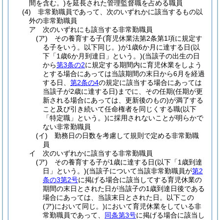
間を含む。)
を延長された管理監督職を占める職員
(4)
非常勤職員であって、次のいずれかに該当するもの以
外の非常勤職員
ア
次のいずれにも該当する非常勤職員
(ア)
その養育する子
(育児休業法第2条第1項に規定す
る子をいう。以下同じ。)
が1歳6か月に達する日
(以
下「1歳6か月到達日」という。)
(当該子の出生の日
から
第3条の2
に規定する期間内に育児休業をしよう
とする場合にあっては当該期間の末日から6月を経過
する日、
第2条の4
の規定に該当する場合にあっては
当該子が2歳に達する日)
までに、その任期
(任期が更
新される場合にあっては、更新後のもの)
が満了する
こと及び引き続いて任命権者を同じくする職
(以下
「特定職」という。)
に採用されないことが明らかで
ない非常勤職員
(イ)
勤務日の日数を考慮して規則で定める非常勤職
員
イ
次のいずれかに該当する非常勤職員
(ア)
その養育する子が1歳に達する日
(以下「1歳到達
日」という。)
(当該子について当該非常勤職員が
第2
条の3第2号
に掲げる場合に該当してする育児休業の
期間の末日とされた日が当該子の1歳到達日後である
場合にあっては、当該末日とされた日。以下この
(ア)
において同じ。)
において育児休業をしている非
常勤職員であって、
同条第3号
に掲げる場合に該当し