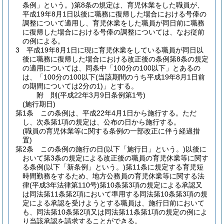
条例」という。)
第8条の規定は、育児休業をした職員が、
平成19年8月1日以後に職務に復帰した場合における号俸の
調整について適用し、育児休業をした職員が同日前に職務
に復帰した場合における号俸の調整については、なお従前
の例による。
3
平成19年8月1日に現に育児休業をしている職員が同日以
後に職務に復帰した場合における改正後の条例第8条の規定
の適用については、同条中「100分の100以下」とあるの
は、「100分の100以下
(当該期間のうち平成19年8月1日前
の期間については2分の1)
」とする。
附
則
(平成22年3月9日
条例第1号)
(施行期日)
第1条
この条例は、平成22年4月1日から施行する。
ただ
し、次条第1項の規定は、公布の日から施行する。
(職員の育児休業等に関する条例の一部改正に伴う経過措
置)
第2条
この条例の施行の日
(以下「施行日」という。)
以後に
おいて第3条の規定による改正後の職員の育児休業等に関す
る条例
(以下「新条例」という。)
第11条に規定する育児短
時間勤務をするため、地方公務員の育児休業等に関する法
律
(平成3年法律第110号)
第10条第3項の規定による承認又
は同法第11条第2項において準用する同法第10条第3項の規
定による承認を受けようとする職員は、施行日前において
も、同法第10条第2項又は同法第11条第1項の規定の例によ
り当該承認を請求することができる。