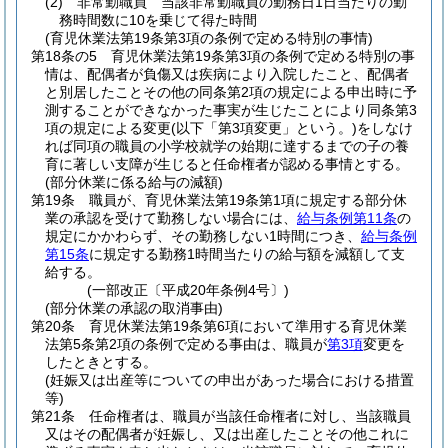
(2)
非常勤職員 当該非常勤職員の勤務日1日当たりの勤
務時間数に10を乗じて得た時間
(育児休業法第19条第3項の条例で定める特別の事情)
第18条の5
育児休業法第19条第3項の条例で定める特別の事
情は、配偶者が負傷又は疾病により入院したこと、配偶者
と別居したことその他の同条第2項の規定による申出時に予
測することができなかった事実が生じたことにより同条第3
項の規定による変更
(以下「第3項変更」という。)
をしなけ
れば同項の職員の小学校就学の始期に達するまでの子の養
育に著しい支障が生じると任命権者が認める事情とする。
(部分休業に係る給与の減額)
第19条
職員が、育児休業法第19条第1項に規定する部分休
業の承認を受けて勤務しない場合には、
給与条例第11条
の
規定にかかわらず、その勤務しない1時間につき、
給与条例
第15条
に規定する勤務1時間当たりの給与額を減額して支
給する。
(一部改正〔平成20年条例4号〕)
(部分休業の承認の取消事由)
第20条
育児休業法第19条第6項において準用する育児休業
法第5条第2項の条例で定める事由は、職員が
第3項
変更を
したときとする。
(妊娠又は出産等についての申出があった場合における措置
等)
第21条
任命権者は、職員が当該任命権者に対し、当該職員
又はその配偶者が妊娠し、又は出産したことその他これに