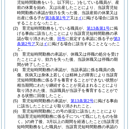
児短時間勤務をいう。以下同じ。)
をしている職員が、産
前の休業を始め、又は出産したことにより、当該育児短
時間勤務の承認が効力を失った後、当該産前の休業又は
出産に係る子が
第3条第1号ア
又は
イ
に掲げる場合に該当
することとなったこと。
(2)
育児短時間勤務をしている職員が、
第13条第1号
に掲
げる事由に該当したことにより当該育児短時間勤務の承
認が取り消された後、
同号
に規定する承認に係る子が
第3
条第2号ア
又は
イ
に掲げる場合に該当することとなったこ
と。
(3)
育児短時間勤務の承認が、休職又は停職の処分を受け
たことにより、効力を失った後、当該休職又は停職の期
間が終了したこと。
(4)
育児短時間勤務の承認が、当該承認に係る職員の負
傷、疾病又は身体上若しくは精神上の障害により当該育
児短時間勤務に係る子を養育することができない状態が
相当期間にわたり継続することが見込まれることにより
取り消された後、当該職員が当該子を養育することがで
きる状態に回復したこと。
(5)
育児短時間勤務の承認が、
第13条第2号
に掲げる事由
に該当したことにより取り消されたこと。
(6)
育児短時間勤務
(この号の規定に該当したことにより
当該育児短時間勤務に係る子について既にしたものを除
く。)
の終了後、3月以上の期間を経過したこと
(当該育児
短時間勤務をした職員が、当該育児短時間勤務の承認の