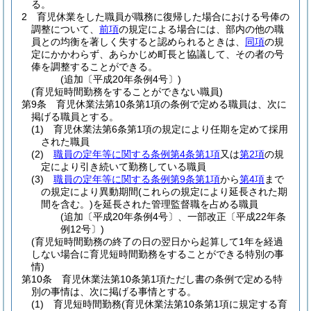
る。
2
育児休業をした職員が職務に復帰した場合における号俸の
調整について、
前項
の規定による場合には、部内の他の職
員との均衡を著しく失すると認められるときは、
同項
の規
定にかかわらず、あらかじめ町長と協議して、その者の号
俸を調整することができる。
(追加〔平成20年条例4号〕)
(育児短時間勤務をすることができない職員)
第9条
育児休業法第10条第1項の条例で定める職員は、次に
掲げる職員とする。
(1)
育児休業法第6条第1項の規定により任期を定めて採用
された職員
(2)
職員の定年等に関する条例第4条第1項
又は
第2項
の規
定により引き続いて勤務している職員
(3)
職員の定年等に関する条例第9条第1項
から
第4項
まで
の規定により異動期間
(これらの規定により延長された期
間を含む。)
を延長された管理監督職を占める職員
(追加〔平成20年条例4号〕、一部改正〔平成22年条
例12号〕)
(育児短時間勤務の終了の日の翌日から起算して1年を経過
しない場合に育児短時間勤務をすることができる特別の事
情)
第10条
育児休業法第10条第1項ただし書の条例で定める特
別の事情は、次に掲げる事情とする。
(1)
育児短時間勤務
(育児休業法第10条第1項に規定する育