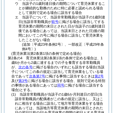
ウ
当該子の1歳到達日後の期間について育児休業するこ
とが継続的な勤務のために特に必要と認められる場合
として規則で定める場合に該当する場合
エ
当該子について、当該非常勤職員が当該子の1歳到達
日
(当該非常勤職員が
前号
に掲げる場合に該当してする
育児休業の期間の末日とされた日が当該子の1歳到達日
後である場合にあっては、当該末日とされた日)
後の期
間においてこの号に掲げる場合に該当して育児休業を
したことがない場合
(追加〔平成23年条例2号〕、一部改正〔平成29年条
例4号〕)
(育児休業法第2条第1項の条例で定める場合)
第2条の4
育児休業法第2条第1項の条例で定める場合は、1
歳6か月から2歳に達するまでの子を養育する非常勤職員
が、
次の各号
に掲げる場合のいずれにも該当する場合
(当該
子についてこの条の規定に該当して育児休業をしている場
合であって
次条第7号
に掲げる事情に該当するときは
第2号
及び
第3号
に掲げる場合に該当する場合、規則で定める特別
の事情がある場合にあっては
同号
に掲げる場合に該当する
場合)
とする。
(1)
当該非常勤職員が当該子の1歳6か月到達日の翌日
(当
該非常勤職員の配偶者がこの条の規定に該当し、又はこ
れに相当する場合に該当して地方等育児休業をする場合
にあっては、当該地方等育児休業の期間の末日とされた
日の翌日以前の日)
を育児休業の期間の初日とする育児休