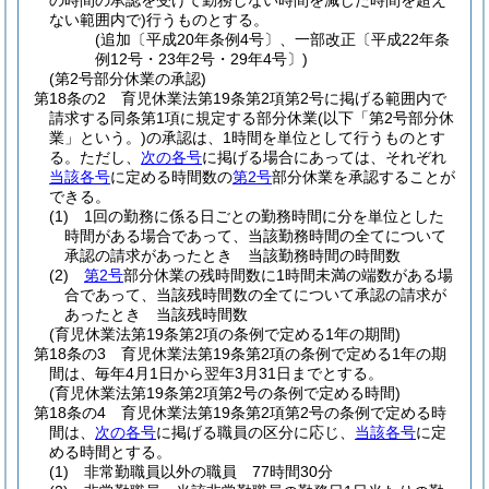
の時間の承認を受けて勤務しない時間を減じた時間を超え
ない範囲内で)
行うものとする。
(追加〔平成20年条例4号〕、一部改正〔平成22年条
例12号・23年2号・29年4号〕)
(第2号部分休業の承認)
第18条の2
育児休業法第19条第2項第2号に掲げる範囲内で
請求する同条第1項に規定する部分休業
(以下「第2号部分休
業」という。)
の承認は、1時間を単位として行うものとす
る。
ただし、
次の各号
に掲げる場合にあっては、それぞれ
当該各号
に定める時間数の
第2号
部分休業を承認することが
できる。
(1)
1回の勤務に係る日ごとの勤務時間に分を単位とした
時間がある場合であって、当該勤務時間の全てについて
承認の請求があったとき 当該勤務時間の時間数
(2)
第2号
部分休業の残時間数に1時間未満の端数がある場
合であって、当該残時間数の全てについて承認の請求が
あったとき 当該残時間数
(育児休業法第19条第2項の条例で定める1年の期間)
第18条の3
育児休業法第19条第2項の条例で定める1年の期
間は、毎年4月1日から翌年3月31日までとする。
(育児休業法第19条第2項第2号の条例で定める時間)
第18条の4
育児休業法第19条第2項第2号の条例で定める時
間は、
次の各号
に掲げる職員の区分に応じ、
当該各号
に定
める時間とする。
(1)
非常勤職員以外の職員 77時間30分