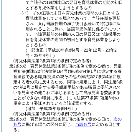
て当該子の1歳到達日の翌日を育児休業の期間の初日
とする育児休業をしようとするもの
(イ)
その任期の末日を育児休業の期間の末日とする
育児休業をしている場合であって、当該任期を更新
され、又は当該任期の満了後引き続いて特定職に採
用されることに伴い、当該育児休業に係る子につい
て、当該更新前の任期の末日の翌日又は当該採用の
日を育児休業の期間の初日とする育児休業をしよう
とするもの
(一部改正〔平成20年条例4号・22年12号・23年2
号・29年4号〕)
(育児休業法第2条第1項の条例で定める者)
第2条の2
育児休業法第2条第1項の条例で定める者は、児童
福祉法
(昭和22年法律第164号)
第6条の4第1号に規定する養
育里親である職員
(児童の親その他の同法第27条第4項に規
定する者の意に反するため、同項の規定により、同法第6条
の4第2号に規定する養子縁組里親である職員に委託されて
いる児童その他これに準じる者として当該児童を委託する
ことができない職員に限る。)
に同法第27条第1項第3号の
規定により委託されている当該児童とする。
(追加〔平成29年条例4号〕)
(育児休業法第2条第1項の条例で定める日)
第2条の3
育児休業法第2条第1項の条例で定める日は、
次の
各号
に掲げる場合の区分に応じ、
当該各号
に定める日とす
る。