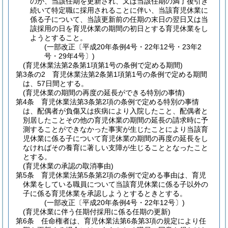
のが、当該任期を更新され、又は当該任期の満了後引き
続いて特定職に採用されることに伴い、当該育児休業に
係る子について、当該更新前の任期の末日の翌日又は当
該採用の日を育児休業の期間の初日とする育児休業をし
ようとすること。
(一部改正〔平成20年条例4号・22年12号・23年2
号・29年4号〕)
(育児休業法第2条第1項第1号の条例で定める期間)
第3条の2
育児休業法第2条第1項第1号の条例で定める期間
は、57日間とする。
(育児休業の期間の再度の延長ができる特別の事情)
第4条
育児休業法第3条第2項の条例で定める特別の事情
は、配偶者が負傷又は疾病により入院したこと、配偶者と
別居したことその他の育児休業の期間の延長の請求時に予
測することができなかった事実が生じたことにより当該育
児休業に係る子について育児休業の期間の再度の延長をし
なければその養育に著しい支障が生じることとなったこと
とする。
(育児休業の承認の取消事由)
第5条
育児休業法第5条第2項の条例で定める事由は、育児
休業をしている職員について当該育児休業に係る子以外の
子に係る育児休業を承認しようとするときとする。
(一部改正〔平成20年条例4号・22年12号〕)
(育児休業に伴う任期付採用に係る任期の更新)
第6条
任命権者は、育児休業法第6条第3項の規定により任