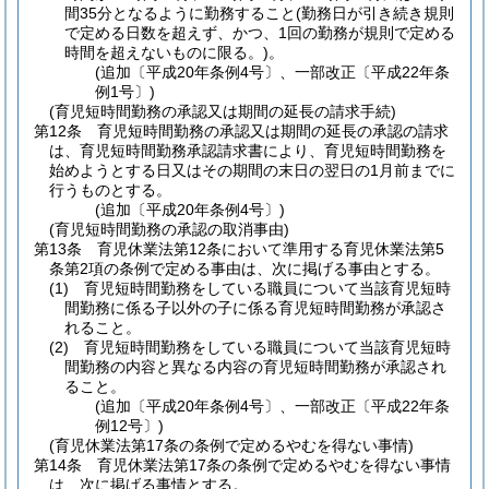
間35分となるように勤務すること
(勤務日が引き続き規則
で定める日数を超えず、かつ、1回の勤務が規則で定める
時間を超えないものに限る。)
。
(追加〔平成20年条例4号〕、一部改正〔平成22年条
例1号〕)
(育児短時間勤務の承認又は期間の延長の請求手続)
第12条
育児短時間勤務の承認又は期間の延長の承認の請求
は、育児短時間勤務承認請求書により、育児短時間勤務を
始めようとする日又はその期間の末日の翌日の1月前までに
行うものとする。
(追加〔平成20年条例4号〕)
(育児短時間勤務の承認の取消事由)
第13条
育児休業法第12条において準用する育児休業法第5
条第2項の条例で定める事由は、次に掲げる事由とする。
(1)
育児短時間勤務をしている職員について当該育児短時
間勤務に係る子以外の子に係る育児短時間勤務が承認さ
れること。
(2)
育児短時間勤務をしている職員について当該育児短時
間勤務の内容と異なる内容の育児短時間勤務が承認され
ること。
(追加〔平成20年条例4号〕、一部改正〔平成22年条
例12号〕)
(育児休業法第17条の条例で定めるやむを得ない事情)
第14条
育児休業法第17条の条例で定めるやむを得ない事情
は、次に掲げる事情とする。