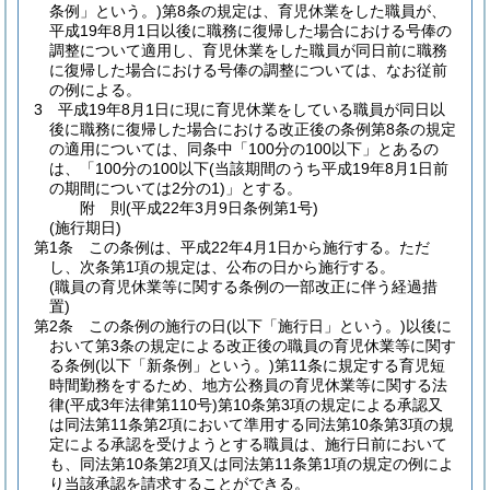
条例」という。)
第8条の規定は、育児休業をした職員が、
平成19年8月1日以後に職務に復帰した場合における号俸の
調整について適用し、育児休業をした職員が同日前に職務
に復帰した場合における号俸の調整については、なお従前
の例による。
3
平成19年8月1日に現に育児休業をしている職員が同日以
後に職務に復帰した場合における改正後の条例第8条の規定
の適用については、同条中「100分の100以下」とあるの
は、「100分の100以下
(当該期間のうち平成19年8月1日前
の期間については2分の1)
」とする。
附
則
(平成22年3月9日
条例第1号)
(施行期日)
第1条
この条例は、平成22年4月1日から施行する。
ただ
し、次条第1項の規定は、公布の日から施行する。
(職員の育児休業等に関する条例の一部改正に伴う経過措
置)
第2条
この条例の施行の日
(以下「施行日」という。)
以後に
おいて第3条の規定による改正後の職員の育児休業等に関す
る条例
(以下「新条例」という。)
第11条に規定する育児短
時間勤務をするため、地方公務員の育児休業等に関する法
律
(平成3年法律第110号)
第10条第3項の規定による承認又
は同法第11条第2項において準用する同法第10条第3項の規
定による承認を受けようとする職員は、施行日前において
も、同法第10条第2項又は同法第11条第1項の規定の例によ
り当該承認を請求することができる。