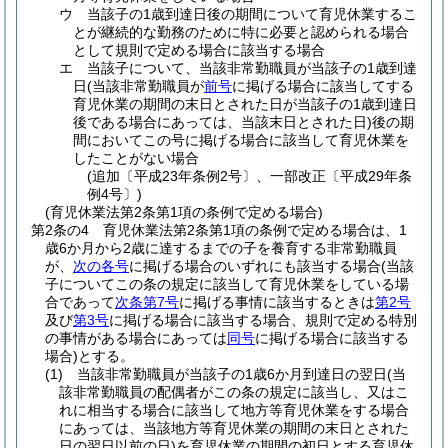
ウ
当該子の1歳到達日後の期間について育児休業するこ
とが継続的な勤務のために特に必要と認められる場合
として規則で定める場合に該当する場合
エ
当該子について、当該非常勤職員が当該子の1歳到達
日
(当該非常勤職員が
前号
に掲げる場合に該当してする
育児休業の期間の末日とされた日が当該子の1歳到達日
後である場合にあっては、当該末日とされた日)
後の期
間においてこの号に掲げる場合に該当して育児休業を
したことがない場合
(追加〔平成23年条例2号〕、一部改正〔平成29年条
例4号〕)
(育児休業法第2条第1項の条例で定める場合)
第2条の4
育児休業法第2条第1項の条例で定める場合は、1
歳6か月から2歳に達するまでの子を養育する非常勤職員
が、
次の各号
に掲げる場合のいずれにも該当する場合
(当該
子についてこの条の規定に該当して育児休業をしている場
合であって
次条第7号
に掲げる事情に該当するときは
第2号
及び
第3号
に掲げる場合に該当する場合、規則で定める特別
の事情がある場合にあっては
同号
に掲げる場合に該当する
場合)
とする。
(1)
当該非常勤職員が当該子の1歳6か月到達日の翌日
(当
該非常勤職員の配偶者がこの条の規定に該当し、又はこ
れに相当する場合に該当して地方等育児休業をする場合
にあっては、当該地方等育児休業の期間の末日とされた
日の翌日以前の日)
を育児休業の期間の初日とする育児休