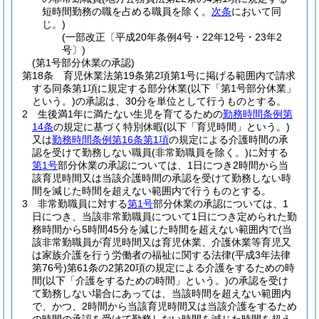
短時間勤務の職を占める職員を除く。
次条
において同
じ。)
(一部改正〔平成20年条例4号・22年12号・23年2
号〕)
(第1号部分休業の承認)
第18条
育児休業法第19条第2項第1号に掲げる範囲内で請求
する同条第1項に規定する部分休業
(以下「第1号部分休業」
という。)
の承認は、30分を単位として行うものとする。
2
生後満1年に満たない生児を育てるための
勤務時間条例第
14条
の規定に基づく特別休暇
(以下「育児時間」という。)
又は
勤務時間条例第16条第1項
の規定による介護時間の承
認を受けて勤務しない職員
(非常勤職員を除く。)
に対する
第1号
部分休業の承認については、1日につき2時間から当
該育児時間又は当該介護時間の承認を受けて勤務しない時
間を減じた時間を超えない範囲内で行うものとする。
3
非常勤職員に対する
第1号
部分休業の承認については、1
日につき、当該非常勤職員について1日につき定められた勤
務時間から5時間45分を減じた時間を超えない範囲内で
(当
該非常勤職員が育児時間又は育児休業、介護休業等育児又
は家族介護を行う労働者の福祉に関する法律
(平成3年法律
第76号)
第61条の2第20項の規定による介護をするための時
間
(以下「介護をするための時間」という。)
の承認を受け
て勤務しない場合にあっては、当該時間を超えない範囲内
で、かつ、2時間から当該育児時間又は当該介護をするため