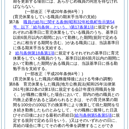
期を更新する場合には、あらかじめ職員の同意を得なけれ
ばならない。
(一部改正〔平成20年条例4号〕)
(育児休業をしている職員の期末手当等の支給)
第7条
職員の給与に関する条例
(昭和32年松島町告示第54
号。以下「給与条例」という。)
第17条第1項
に規定するそ
れぞれの基準日に育児休業をしている職員のうち、基準日
以前6箇月以内の期間において勤務した期間
(規則で定める
これに相当する期間を含む。)
がある職員には、当該基準日
に係る期末手当を支給する。
2
給与条例第18条第1項
に規定するそれぞれの基準日に育児
休業をしている職員のうち、基準日以前6箇月以内の期間に
おいて勤務した期間がある職員には、当該基準日に係る勤
勉手当を支給する。
(一部改正〔平成20年条例4号〕)
(育児休業をした職員の職務復帰後における号俸の調整)
第8条
育児休業をした職員
(地方公務員法
(昭和25年法律第
261号)
第22条の2第1項に規定する会計年度任用職員を除
く。)
が職務に復帰した場合において、部内の他の職員との
均衡上必要があると認められるときは、その育児休業の期
間を100分の100以下の換算率により換算して得た期間を引
き続き勤務したものとみなして、その職務に復帰した日及
びその日後における最初の昇給日
(
給与条例第5条第5項
に規
定する規則で定める日をいう。)
又はそのいずれかの日に、
昇給の場合に準じてその者の号俸を調整することができ