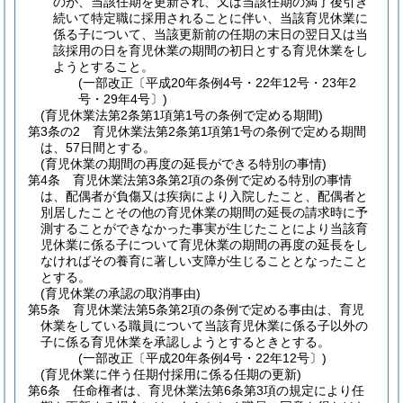
のが、当該任期を更新され、又は当該任期の満了後引き
続いて特定職に採用されることに伴い、当該育児休業に
係る子について、当該更新前の任期の末日の翌日又は当
該採用の日を育児休業の期間の初日とする育児休業をし
ようとすること。
(一部改正〔平成20年条例4号・22年12号・23年2
号・29年4号〕)
(育児休業法第2条第1項第1号の条例で定める期間)
第3条の2
育児休業法第2条第1項第1号の条例で定める期間
は、57日間とする。
(育児休業の期間の再度の延長ができる特別の事情)
第4条
育児休業法第3条第2項の条例で定める特別の事情
は、配偶者が負傷又は疾病により入院したこと、配偶者と
別居したことその他の育児休業の期間の延長の請求時に予
測することができなかった事実が生じたことにより当該育
児休業に係る子について育児休業の期間の再度の延長をし
なければその養育に著しい支障が生じることとなったこと
とする。
(育児休業の承認の取消事由)
第5条
育児休業法第5条第2項の条例で定める事由は、育児
休業をしている職員について当該育児休業に係る子以外の
子に係る育児休業を承認しようとするときとする。
(一部改正〔平成20年条例4号・22年12号〕)
(育児休業に伴う任期付採用に係る任期の更新)
第6条
任命権者は、育児休業法第6条第3項の規定により任