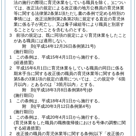
法の施行の際現に育児休業をしている職員を除く。)
につい
ては、改正法の規定による改正後の地方公務員の育児休業
等に関する法律第2条第1項ただし書の条例で定める特別の
事情には、改正法附則第2条第2項に規定する直近の育児休
業に係る子が死亡し、又は養子縁組等により職員と別居す
ることとなったことを含むものとする。
3
前項の規定は、既に同項の規定により育児休業をしたこと
がある職員には適用しない。
附
則
(平成14年12月26日
条例第21号)
(施行期日)
1
この条例は、平成15年4月1日から施行する。
(経過措置)
2
平成15年6月1日に育児休業をしている職員の同日に係る
期末手当に関する改正後の職員の育児休業等に関する条例
第5条の3第1項の規定の適用については、この規定中「6箇
月以内」とあるのは「3箇月以内」とする。
附
則
(平成18年3月8日
条例第8号)
抄
(施行期日)
1
この条例は、平成18年4月1日から施行する。
附
則
(平成20年3月12日
条例第4号)
(施行期日)
1
この条例は、平成20年4月1日から施行する。
(育児休業をした職員の職務復帰後における号俸の調整に関
する経過措置)
2
改正後の職員の育児休業等に関する条例
(以下「改正後の