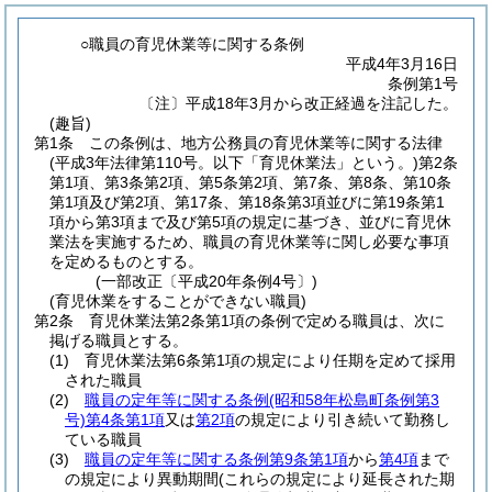
○職員の育児休業等に関する条例
平成4年3月16日
条例第1号
〔注〕平成18年3月から改正経過を注記した。
(趣旨)
第1条
この条例は、地方公務員の育児休業等に関する法律
(平成3年法律第110号。以下「育児休業法」という。)
第2条
第1項、第3条第2項、第5条第2項、第7条、第8条、第10条
第1項及び第2項、第17条、第18条第3項並びに第19条第1
項から第3項まで及び第5項の規定に基づき、並びに育児休
業法を実施するため、職員の育児休業等に関し必要な事項
を定めるものとする。
(一部改正〔平成20年条例4号〕)
(育児休業をすることができない職員)
第2条
育児休業法第2条第1項の条例で定める職員は、次に
掲げる職員とする。
(1)
育児休業法第6条第1項の規定により任期を定めて採用
された職員
(2)
職員の定年等に関する条例
(昭和58年松島町条例第3
号)
第4条第1項
又は
第2項
の規定により引き続いて勤務し
ている職員
(3)
職員の定年等に関する条例第9条第1項
から
第4項
まで
の規定により異動期間
(これらの規定により延長された期