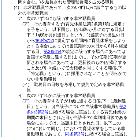
間を含む。)
を延長された管理監督職を占める職員
(4)
非常勤職員であって、次のいずれかに該当するもの以
外の非常勤職員
ア
次のいずれにも該当する非常勤職員
(ア)
その養育する子
(育児休業法第2条第1項に規定す
る子をいう。以下同じ。)
が1歳6か月に達する日
(以
下「1歳6か月到達日」という。)
(当該子の出生の日
から
第3条の2
に規定する期間内に育児休業をしよう
とする場合にあっては当該期間の末日から6月を経過
する日、
第2条の4
の規定に該当する場合にあっては
当該子が2歳に達する日)
までに、その任期
(任期が更
新される場合にあっては、更新後のもの)
が満了する
こと及び引き続いて任命権者を同じくする職
(以下
「特定職」という。)
に採用されないことが明らかで
ない非常勤職員
(イ)
勤務日の日数を考慮して規則で定める非常勤職
員
イ
次のいずれかに該当する非常勤職員
(ア)
その養育する子が1歳に達する日
(以下「1歳到達
日」という。)
(当該子について当該非常勤職員が
第2
条の3第2号
に掲げる場合に該当してする育児休業の
期間の末日とされた日が当該子の1歳到達日後である
場合にあっては、当該末日とされた日。以下この
(ア)
において同じ。)
において育児休業をしている非
常勤職員であって、
同条第3号
に掲げる場合に該当し