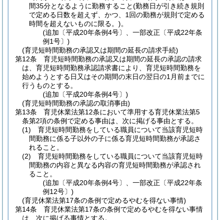
間35分となるように勤務すること
(勤務日が引き続き規則
で定める日数を超えず、かつ、1回の勤務が規則で定める
時間を超えないものに限る。)
。
(追加〔平成20年条例4号〕、一部改正〔平成22年条
例1号〕)
(育児短時間勤務の承認又は期間の延長の請求手続)
第12条
育児短時間勤務の承認又は期間の延長の承認の請求
は、育児短時間勤務承認請求書により、育児短時間勤務を
始めようとする日又はその期間の末日の翌日の1月前までに
行うものとする。
(追加〔平成20年条例4号〕)
(育児短時間勤務の承認の取消事由)
第13条
育児休業法第12条において準用する育児休業法第5
条第2項の条例で定める事由は、次に掲げる事由とする。
(1)
育児短時間勤務をしている職員について当該育児短時
間勤務に係る子以外の子に係る育児短時間勤務が承認さ
れること。
(2)
育児短時間勤務をしている職員について当該育児短時
間勤務の内容と異なる内容の育児短時間勤務が承認され
ること。
(追加〔平成20年条例4号〕、一部改正〔平成22年条
例12号〕)
(育児休業法第17条の条例で定めるやむを得ない事情)
第14条
育児休業法第17条の条例で定めるやむを得ない事情
は、次に掲げる事情とする。