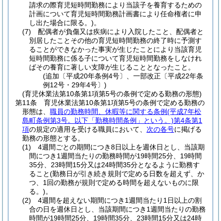
請求の際育児短時間勤務により当該子を養育するための
計画について育児短時間勤務計画書により任命権者に申
し出た場合に限る。)
。
(7)
配偶者が負傷又は疾病により入院したこと、配偶者と
別居したことその他の育児短時間勤務の終了時に予測す
ることができなかった事実が生じたことにより当該育児
短時間勤務に係る子について育児短時間勤務をしなけれ
ばその養育に著しい支障が生じることとなったこと。
(追加〔平成20年条例4号〕、一部改正〔平成22年条
例12号・29年4号〕)
(育児休業法第10条第1項第5号の条例で定める勤務の形態)
第11条
育児休業法第10条第1項第5号の条例で定める勤務の
形態は、
職員の勤務時間、休暇等に関する条例
(平成7年松
島町条例第3号。以下「勤務時間条例」という。)
第4条第1
項
の規定の適用を受ける職員において、
次の各号
に掲げる
勤務の形態とする。
(1)
4週間ごとの期間につき8日以上を週休日とし、当該期
間につき1週間当たりの勤務時間が19時間25分、19時間
35分、23時間15分又は24時間35分となるように勤務す
ること
(勤務日が引き続き規則で定める日数を超えず、か
つ、1回の勤務が規則で定める時間を超えないものに限
る。)
。
(2)
4週間を超えない期間につき1週間当たり1日以上の割
合の日を週休日とし、当該期間につき1週間当たりの勤務
時間が19時間25分、19時間35分、23時間15分又は24時