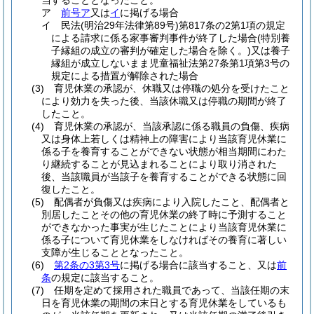
当することとなったこと。
ア
前号ア
又は
イ
に掲げる場合
イ
民法
(明治29年法律第89号)
第817条の2第1項の規定
による請求に係る家事審判事件が終了した場合
(特別養
子縁組の成立の審判が確定した場合を除く。)
又は養子
縁組が成立しないまま児童福祉法第27条第1項第3号の
規定による措置が解除された場合
(3)
育児休業の承認が、休職又は停職の処分を受けたこと
により効力を失った後、当該休職又は停職の期間が終了
したこと。
(4)
育児休業の承認が、当該承認に係る職員の負傷、疾病
又は身体上若しくは精神上の障害により当該育児休業に
係る子を養育することができない状態が相当期間にわた
り継続することが見込まれることにより取り消された
後、当該職員が当該子を養育することができる状態に回
復したこと。
(5)
配偶者が負傷又は疾病により入院したこと、配偶者と
別居したことその他の育児休業の終了時に予測すること
ができなかった事実が生じたことにより当該育児休業に
係る子について育児休業をしなければその養育に著しい
支障が生じることとなったこと。
(6)
第2条の3第3号
に掲げる場合に該当すること、又は
前
条
の規定に該当すること。
(7)
任期を定めて採用された職員であって、当該任期の末
日を育児休業の期間の末日とする育児休業をしているも