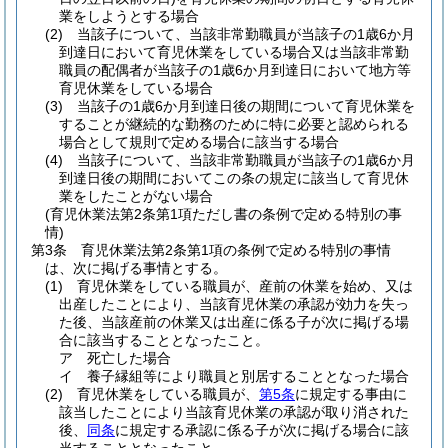
業をしようとする場合
(2)
当該子について、当該非常勤職員が当該子の1歳6か月
到達日において育児休業をしている場合又は当該非常勤
職員の配偶者が当該子の1歳6か月到達日において地方等
育児休業をしている場合
(3)
当該子の1歳6か月到達日後の期間について育児休業を
することが継続的な勤務のために特に必要と認められる
場合として規則で定める場合に該当する場合
(4)
当該子について、当該非常勤職員が当該子の1歳6か月
到達日後の期間においてこの条の規定に該当して育児休
業をしたことがない場合
(育児休業法第2条第1項ただし書の条例で定める特別の事
情)
第3条
育児休業法第2条第1項の条例で定める特別の事情
は、次に掲げる事情とする。
(1)
育児休業をしている職員が、産前の休業を始め、又は
出産したことにより、当該育児休業の承認が効力を失っ
た後、当該産前の休業又は出産に係る子が次に掲げる場
合に該当することとなったこと。
ア
死亡した場合
イ
養子縁組等により職員と別居することとなった場合
(2)
育児休業をしている職員が、
第5条
に規定する事由に
該当したことにより当該育児休業の承認が取り消された
後、
同条
に規定する承認に係る子が次に掲げる場合に該