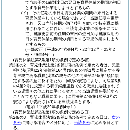
て当該子の1歳到達日の翌日を育児休業の期間の初日
とする育児休業をしようとするもの
(イ)
その任期の末日を育児休業の期間の末日とする
育児休業をしている場合であって、当該任期を更新
され、又は当該任期の満了後引き続いて特定職に採
用されることに伴い、当該育児休業に係る子につい
て、当該更新前の任期の末日の翌日又は当該採用の
日を育児休業の期間の初日とする育児休業をしよう
とするもの
(一部改正〔平成20年条例4号・22年12号・23年2
号・29年4号〕)
(育児休業法第2条第1項の条例で定める者)
第2条の2
育児休業法第2条第1項の条例で定める者は、児童
福祉法
(昭和22年法律第164号)
第6条の4第1号に規定する養
育里親である職員
(児童の親その他の同法第27条第4項に規
定する者の意に反するため、同項の規定により、同法第6条
の4第2号に規定する養子縁組里親である職員に委託されて
いる児童その他これに準じる者として当該児童を委託する
ことができない職員に限る。)
に同法第27条第1項第3号の
規定により委託されている当該児童とする。
(追加〔平成29年条例4号〕)
(育児休業法第2条第1項の条例で定める日)
第2条の3
育児休業法第2条第1項の条例で定める日は、
次の
各号
に掲げる場合の区分に応じ、
当該各号
に定める日とす
る。