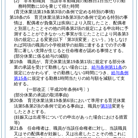
(2)
非常勤職員 当該非常勤職員の勤務日1日当たりの勤
務時間数に10を乗じて得た時間
(育児休業法第19条第3項の条例で定める特別の事情)
第18条の5
育児休業法第19条第3項の条例で定める特別の事
情は、配偶者が負傷又は疾病により入院したこと、配偶者
と別居したことその他の同条第2項の規定による申出時に予
測することができなかった事実が生じたことにより同条第3
項の規定による変更
(以下「第3項変更」という。)
をしなけ
れば同項の職員の小学校就学の始期に達するまでの子の養
育に著しい支障が生じると任命権者が認める事情とする。
(部分休業に係る給与の減額)
第19条
職員が、育児休業法第19条第1項に規定する部分休
業の承認を受けて勤務しない場合には、
給与条例第11条
の
規定にかかわらず、その勤務しない1時間につき、
給与条例
第15条
に規定する勤務1時間当たりの給与額を減額して支
給する。
(一部改正〔平成20年条例4号〕)
(部分休業の承認の取消事由)
第20条
育児休業法第19条第6項において準用する育児休業
法第5条第2項の条例で定める事由は、職員が
第3項
変更を
したときとする。
(妊娠又は出産等についての申出があった場合における措置
等)
第21条
任命権者は、職員が当該任命権者に対し、当該職員
又はその配偶者が妊娠し、又は出産したことその他これに