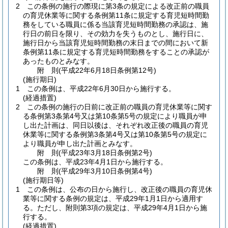
2
この条例の施行の際現に第3条の規定による改正前の職員
の育児休業等に関する条例第11条に規定する育児短時間勤
務をしている職員に係る当該育児短時間勤務の承認は、施
行日の前日を限り、その効力を失うものとし、施行日に、
施行日から当該育児短時間勤務の末日までの間において新
条例第11条に規定する育児短時間勤務をすることの承認が
あったものとみなす。
附
則
(平成22年6月18日
条例第12号)
(施行期日)
1
この条例は、平成22年6月30日から施行する。
(経過措置)
2
この条例の施行の日前に改正前の職員の育児休業等に関す
る条例第3条第4号又は第10条第5号の規定により職員が申
し出た計画は、同日以後は、それぞれ改正後の職員の育児
休業等に関する条例第3条第4号又は第10条第5号の規定に
より職員が申し出た計画とみなす。
附
則
(平成23年3月18日
条例第2号)
この条例は、平成23年4月1日から施行する。
附
則
(平成29年3月10日
条例第4号)
(施行期日等)
1
この条例は、公布の日から施行し、改正後の職員の育児休
業等に関する条例の規定は、平成29年1月1日から適用す
る。
ただし、附則第3項の規定は、平成29年4月1日から施
行する。
(経過措置)