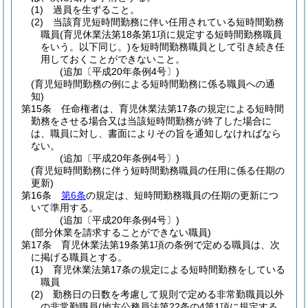
(1)
過員を生ずること。
(2)
当該育児短時間勤務に伴い任用されている短時間勤務
職員
(育児休業法第18条第1項に規定する短時間勤務職員
をいう。以下同じ。)
を短時間勤務職員として引き続き任
用しておくことができないこと。
(追加〔平成20年条例4号〕)
(育児短時間勤務の例による短時間勤務に係る職員への通
知)
第15条
任命権者は、育児休業法第17条の規定による短時間
勤務をさせる場合又は当該短時間勤務が終了した場合に
は、職員に対し、書面によりその旨を通知しなければなら
ない。
(追加〔平成20年条例4号〕)
(育児短時間勤務に伴う短時間勤務職員の任用に係る任期の
更新)
第16条
第6条
の規定は、短時間勤務職員の任期の更新につ
いて準用する。
(追加〔平成20年条例4号〕)
(部分休業を請求することができない職員)
第17条
育児休業法第19条第1項の条例で定める職員は、次
に掲げる職員とする。
(1)
育児休業法第17条の規定による短時間勤務をしている
職員
(2)
勤務日の日数を考慮して規則で定める非常勤職員以外
の非常勤職員
(地方公務員法第22条の4第1項に規定する