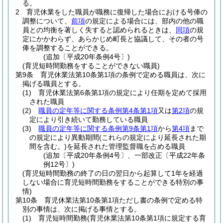
る。
2
育児休業をした職員が職務に復帰した場合における号俸の
調整について、
前項
の規定による場合には、部内の他の職
員との均衡を著しく失すると認められるときは、
同項
の規
定にかかわらず、あらかじめ町長と協議して、その者の号
俸を調整することができる。
(追加〔平成20年条例4号〕)
(育児短時間勤務をすることができない職員)
第9条
育児休業法第10条第1項の条例で定める職員は、次に
掲げる職員とする。
(1)
育児休業法第6条第1項の規定により任期を定めて採用
された職員
(2)
職員の定年等に関する条例第4条第1項
又は
第2項
の規
定により引き続いて勤務している職員
(3)
職員の定年等に関する条例第9条第1項
から
第4項
まで
の規定により異動期間
(これらの規定により延長された期
間を含む。)
を延長された管理監督職を占める職員
(追加〔平成20年条例4号〕、一部改正〔平成22年条
例12号〕)
(育児短時間勤務の終了の日の翌日から起算して1年を経過
しない場合に育児短時間勤務をすることができる特別の事
情)
第10条
育児休業法第10条第1項ただし書の条例で定める特
別の事情は、次に掲げる事情とする。
(1)
育児短時間勤務
(育児休業法第10条第1項に規定する育