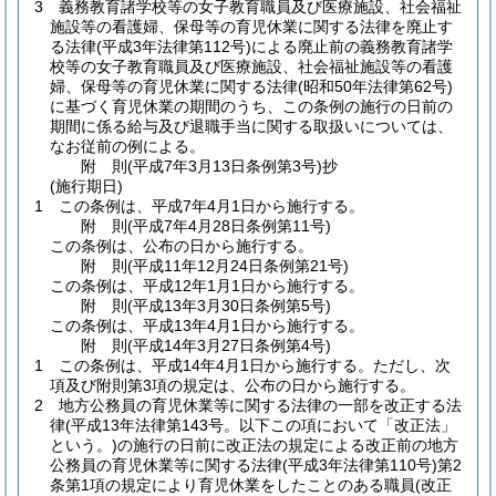
3
義務教育諸学校等の女子教育職員及び医療施設、社会福祉
施設等の看護婦、保母等の育児休業に関する法律を廃止す
る法律
(平成3年法律第112号)
による廃止前の義務教育諸学
校等の女子教育職員及び医療施設、社会福祉施設等の看護
婦、保母等の育児休業に関する法律
(昭和50年法律第62号)
に基づく育児休業の期間のうち、この条例の施行の日前の
期間に係る給与及び退職手当に関する取扱いについては、
なお従前の例による。
附
則
(平成7年3月13日
条例第3号)
抄
(施行期日)
1
この条例は、平成7年4月1日から施行する。
附
則
(平成7年4月28日
条例第11号)
この条例は、公布の日から施行する。
附
則
(平成11年12月24日
条例第21号)
この条例は、平成12年1月1日から施行する。
附
則
(平成13年3月30日
条例第5号)
この条例は、平成13年4月1日から施行する。
附
則
(平成14年3月27日
条例第4号)
1
この条例は、平成14年4月1日から施行する。
ただし、次
項及び附則第3項の規定は、公布の日から施行する。
2
地方公務員の育児休業等に関する法律の一部を改正する法
律
(平成13年法律第143号。以下この項において「改正法」
という。)
の施行の日前に改正法の規定による改正前の地方
公務員の育児休業等に関する法律
(平成3年法律第110号)
第2
条第1項の規定により育児休業をしたことのある職員
(改正