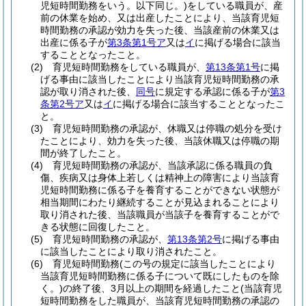
児短時間勤務をいう。以下同じ。)
をしている職員が、産
前の休業を始め、又は出産したことにより、当該育児短
時間勤務の承認が効力を失った後、当該産前の休業又は
出産に係る子が
第3条第1号ア
又は
イ
に掲げる場合に該当
することとなったこと。
(2)
育児短時間勤務をしている職員が、
第13条第1号
に掲
げる事由に該当したことにより当該育児短時間勤務の承
認が取り消された後、
同号
に規定する承認に係る子が
第3
条第2号ア
又は
イ
に掲げる場合に該当することとなったこ
と。
(3)
育児短時間勤務の承認が、休職又は停職の処分を受け
たことにより、効力を失った後、当該休職又は停職の期
間が終了したこと。
(4)
育児短時間勤務の承認が、当該承認に係る職員の負
傷、疾病又は身体上若しくは精神上の障害により当該育
児短時間勤務に係る子を養育することができない状態が
相当期間にわたり継続することが見込まれることにより
取り消された後、当該職員が当該子を養育することがで
きる状態に回復したこと。
(5)
育児短時間勤務の承認が、
第13条第2号
に掲げる事由
に該当したことにより取り消されたこと。
(6)
育児短時間勤務
(この号の規定に該当したことにより
当該育児短時間勤務に係る子について既にしたものを除
く。)
の終了後、3月以上の期間を経過したこと
(当該育児
短時間勤務をした職員が、当該育児短時間勤務の承認の