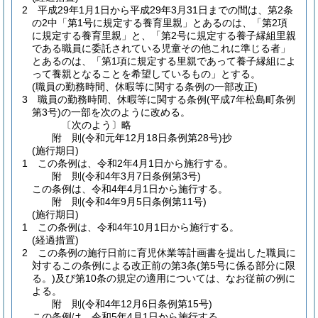
2
平成29年1月1日から平成29年3月31日までの間は、第2条
の2中「第1号に規定する養育里親」とあるのは、「第2項
に規定する養育里親」と、「第2号に規定する養子縁組里親
である職員に委託されている児童その他これに準じる者」
とあるのは、「第1項に規定する里親であって養子縁組によ
って養親となることを希望しているもの」とする。
(職員の勤務時間、休暇等に関する条例の一部改正)
3
職員の勤務時間、休暇等に関する条例
(平成7年松島町条例
第3号)
の一部を次のように改める。
〔次のよう〕略
附
則
(令和元年12月18日
条例第28号)
抄
(施行期日)
1
この条例は、令和2年4月1日から施行する。
附
則
(令和4年3月7日
条例第3号)
この条例は、令和4年4月1日から施行する。
附
則
(令和4年9月5日
条例第11号)
(施行期日)
1
この条例は、令和4年10月1日から施行する。
(経過措置)
2
この条例の施行日前に育児休業等計画書を提出した職員に
対するこの条例による改正前の第3条
(第5号に係る部分に限
る。)
及び第10条の規定の適用については、なお従前の例に
よる。
附
則
(令和4年12月6日
条例第15号)
この条例は、令和5年4月1日から施行する。