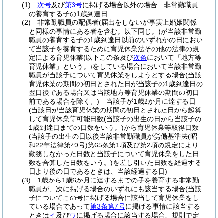
(1)
次号
及び
第3号
に掲げる場合以外の場合 非常勤職員
の養育する子の1歳到達日
(2)
非常勤職員の配偶者
(届出をしないが事実上婚姻関係
と同様の事情にある者を含む。以下同じ。)
が当該非常勤
職員の養育する子の1歳到達日以前のいずれかの日におい
て当該子を養育するために育児休業法その他の法律の規
定による育児休業
(以下この条及び
次条
において「地方等
育児休業」という。)
をしている場合において当該非常勤
職員が当該子について育児休業をしようとする場合
(当該
育児休業の期間の初日とされた日が当該子の1歳到達日の
翌日後である場合又は当該地方等育児休業の期間の初日
前である場合を除く。)
当該子が1歳2か月に達する日
(当該日が当該育児休業の期間の初日とされた日から起算
して育児休業等可能日数
(当該子の出生の日から当該子の
1歳到達日までの日数をいう。)
から育児休業等取得日数
(当該子の出生の日以後当該非常勤職員が労働基準法
(昭
和22年法律第49号)
第65条第1項及び第2項の規定により
勤務しなかった日数と当該子について育児休業をした日
数を合算した日数をいう。)
を差し引いた日数を経過する
日より後の日であるときは、当該経過する日)
(3)
1歳から1歳6か月に達するまでの子を養育する非常勤
職員が、次に掲げる場合のいずれにも該当する場合
(当該
子についてこの号に掲げる場合に該当して育児休業をし
ている場合であって
第3条第7号
に掲げる事情に該当する
ときは
イ
及び
ウ
に掲げる場合に該当する場合、規則で定