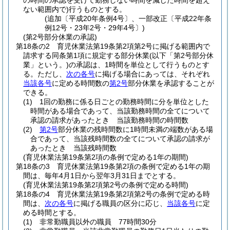
の時間の承認を受けて勤務しない時間を減じた時間を超え
ない範囲内で)
行うものとする。
(追加〔平成20年条例4号〕、一部改正〔平成22年条
例12号・23年2号・29年4号〕)
(第2号部分休業の承認)
第18条の2
育児休業法第19条第2項第2号に掲げる範囲内で
請求する同条第1項に規定する部分休業
(以下「第2号部分休
業」という。)
の承認は、1時間を単位として行うものとす
る。
ただし、
次の各号
に掲げる場合にあっては、それぞれ
当該各号
に定める時間数の
第2号
部分休業を承認することが
できる。
(1)
1回の勤務に係る日ごとの勤務時間に分を単位とした
時間がある場合であって、当該勤務時間の全てについて
承認の請求があったとき 当該勤務時間の時間数
(2)
第2号
部分休業の残時間数に1時間未満の端数がある場
合であって、当該残時間数の全てについて承認の請求が
あったとき 当該残時間数
(育児休業法第19条第2項の条例で定める1年の期間)
第18条の3
育児休業法第19条第2項の条例で定める1年の期
間は、毎年4月1日から翌年3月31日までとする。
(育児休業法第19条第2項第2号の条例で定める時間)
第18条の4
育児休業法第19条第2項第2号の条例で定める時
間は、
次の各号
に掲げる職員の区分に応じ、
当該各号
に定
める時間とする。
(1)
非常勤職員以外の職員 77時間30分