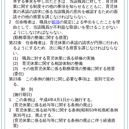
準ずる事実を申し出たときは、当該職員に対して、育児休
業に関する制度その他の事項を知らせるとともに、育児休
業の承認の請求に係る当該職員の意向を確認するための面
談その他の措置を講じなければならない。
2
任命権者は、職員が
前項
の規定による申出をしたことを理
由として、当該職員が不利益な取扱いを受けることがない
ようにしなければならない。
(勤務環境の整備に関する措置)
第22条
任命権者は、育児休業の承認の請求が円滑に行われ
るようにするため、次に掲げる措置を講じなければならな
い。
(1)
職員に対する育児休業に係る研修の実施
(2)
育児休業に関する相談体制の整備
(3)
その他育児休業に係る勤務環境の整備に関する措置
(委任)
第23条
この条例の施行に関し必要な事項は、規則で定め
る。
附
則
(施行期日)
1
この条例は、平成4年4月1日から施行する。
(育児休業に係る給与等に関する条例の廃止)
2
育児休業に係る給与等に関する条例
(昭和53年松島町条例
第35号)
は、廃止する。
(育児休業に係る給与等に関する条例の廃止に伴う経過措
置)