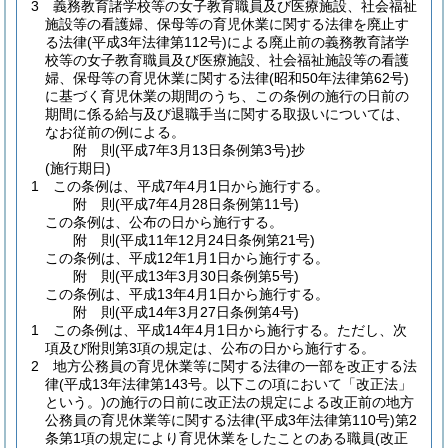
3
義務教育諸学校等の女子教育職員及び医療施設、社会福祉
施設等の看護婦、保母等の育児休業に関する法律を廃止す
る法律
(平成3年法律第112号)
による廃止前の義務教育諸学
校等の女子教育職員及び医療施設、社会福祉施設等の看護
婦、保母等の育児休業に関する法律
(昭和50年法律第62号)
に基づく育児休業の期間のうち、この条例の施行の日前の
期間に係る給与及び退職手当に関する取扱いについては、
なお従前の例による。
附
則
(平成7年3月13日
条例第3号)
抄
(施行期日)
1
この条例は、平成7年4月1日から施行する。
附
則
(平成7年4月28日
条例第11号)
この条例は、公布の日から施行する。
附
則
(平成11年12月24日
条例第21号)
この条例は、平成12年1月1日から施行する。
附
則
(平成13年3月30日
条例第5号)
この条例は、平成13年4月1日から施行する。
附
則
(平成14年3月27日
条例第4号)
1
この条例は、平成14年4月1日から施行する。
ただし、次
項及び附則第3項の規定は、公布の日から施行する。
2
地方公務員の育児休業等に関する法律の一部を改正する法
律
(平成13年法律第143号。以下この項において「改正法」
という。)
の施行の日前に改正法の規定による改正前の地方
公務員の育児休業等に関する法律
(平成3年法律第110号)
第2
条第1項の規定により育児休業をしたことのある職員
(改正