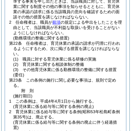
準ずる事実を申し出たときは、当該職員に対して、育児休
業に関する制度その他の事項を知らせるとともに、育児休
業の承認の請求に係る当該職員の意向を確認するための面
談その他の措置を講じなければならない。
2
任命権者は、職員が
前項
の規定による申出をしたことを理
由として、当該職員が不利益な取扱いを受けることがない
ようにしなければならない。
(勤務環境の整備に関する措置)
第22条
任命権者は、育児休業の承認の請求が円滑に行われ
るようにするため、次に掲げる措置を講じなければならな
い。
(1)
職員に対する育児休業に係る研修の実施
(2)
育児休業に関する相談体制の整備
(3)
その他育児休業に係る勤務環境の整備に関する措置
(委任)
第23条
この条例の施行に関し必要な事項は、規則で定め
る。
附
則
(施行期日)
1
この条例は、平成4年4月1日から施行する。
(育児休業に係る給与等に関する条例の廃止)
2
育児休業に係る給与等に関する条例
(昭和53年松島町条例
第35号)
は、廃止する。
(育児休業に係る給与等に関する条例の廃止に伴う経過措
置)