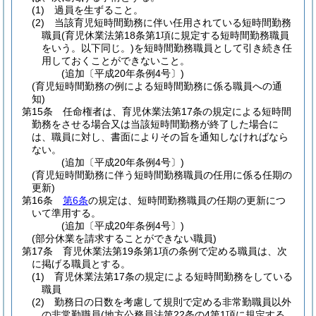
(1)
過員を生ずること。
(2)
当該育児短時間勤務に伴い任用されている短時間勤務
職員
(育児休業法第18条第1項に規定する短時間勤務職員
をいう。以下同じ。)
を短時間勤務職員として引き続き任
用しておくことができないこと。
(追加〔平成20年条例4号〕)
(育児短時間勤務の例による短時間勤務に係る職員への通
知)
第15条
任命権者は、育児休業法第17条の規定による短時間
勤務をさせる場合又は当該短時間勤務が終了した場合に
は、職員に対し、書面によりその旨を通知しなければなら
ない。
(追加〔平成20年条例4号〕)
(育児短時間勤務に伴う短時間勤務職員の任用に係る任期の
更新)
第16条
第6条
の規定は、短時間勤務職員の任期の更新につ
いて準用する。
(追加〔平成20年条例4号〕)
(部分休業を請求することができない職員)
第17条
育児休業法第19条第1項の条例で定める職員は、次
に掲げる職員とする。
(1)
育児休業法第17条の規定による短時間勤務をしている
職員
(2)
勤務日の日数を考慮して規則で定める非常勤職員以外
の非常勤職員
(地方公務員法第22条の4第1項に規定する