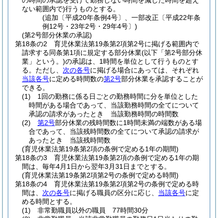
の時間の承認を受けて勤務しない時間を減じた時間を超え
ない範囲内で)
行うものとする。
(追加〔平成20年条例4号〕、一部改正〔平成22年条
例12号・23年2号・29年4号〕)
(第2号部分休業の承認)
第18条の2
育児休業法第19条第2項第2号に掲げる範囲内で
請求する同条第1項に規定する部分休業
(以下「第2号部分休
業」という。)
の承認は、1時間を単位として行うものとす
る。
ただし、
次の各号
に掲げる場合にあっては、それぞれ
当該各号
に定める時間数の
第2号
部分休業を承認することが
できる。
(1)
1回の勤務に係る日ごとの勤務時間に分を単位とした
時間がある場合であって、当該勤務時間の全てについて
承認の請求があったとき 当該勤務時間の時間数
(2)
第2号
部分休業の残時間数に1時間未満の端数がある場
合であって、当該残時間数の全てについて承認の請求が
あったとき 当該残時間数
(育児休業法第19条第2項の条例で定める1年の期間)
第18条の3
育児休業法第19条第2項の条例で定める1年の期
間は、毎年4月1日から翌年3月31日までとする。
(育児休業法第19条第2項第2号の条例で定める時間)
第18条の4
育児休業法第19条第2項第2号の条例で定める時
間は、
次の各号
に掲げる職員の区分に応じ、
当該各号
に定
める時間とする。
(1)
非常勤職員以外の職員 77時間30分