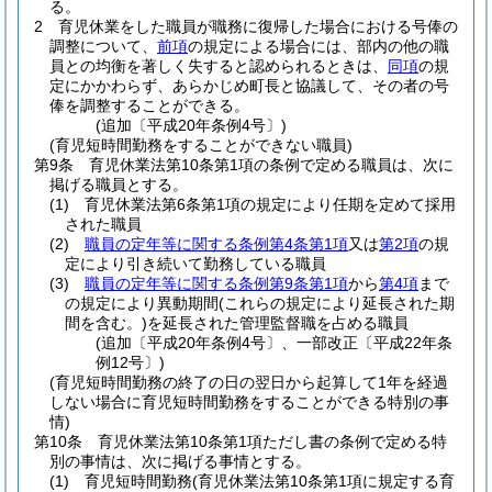
る。
2
育児休業をした職員が職務に復帰した場合における号俸の
調整について、
前項
の規定による場合には、部内の他の職
員との均衡を著しく失すると認められるときは、
同項
の規
定にかかわらず、あらかじめ町長と協議して、その者の号
俸を調整することができる。
(追加〔平成20年条例4号〕)
(育児短時間勤務をすることができない職員)
第9条
育児休業法第10条第1項の条例で定める職員は、次に
掲げる職員とする。
(1)
育児休業法第6条第1項の規定により任期を定めて採用
された職員
(2)
職員の定年等に関する条例第4条第1項
又は
第2項
の規
定により引き続いて勤務している職員
(3)
職員の定年等に関する条例第9条第1項
から
第4項
まで
の規定により異動期間
(これらの規定により延長された期
間を含む。)
を延長された管理監督職を占める職員
(追加〔平成20年条例4号〕、一部改正〔平成22年条
例12号〕)
(育児短時間勤務の終了の日の翌日から起算して1年を経過
しない場合に育児短時間勤務をすることができる特別の事
情)
第10条
育児休業法第10条第1項ただし書の条例で定める特
別の事情は、次に掲げる事情とする。
(1)
育児短時間勤務
(育児休業法第10条第1項に規定する育