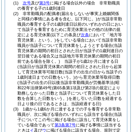
(1)
次号
及び
第3号
に掲げる場合以外の場合 非常勤職員
の養育する子の1歳到達日
(2)
非常勤職員の配偶者
(届出をしないが事実上婚姻関係
と同様の事情にある者を含む。以下同じ。)
が当該非常勤
職員の養育する子の1歳到達日以前のいずれかの日におい
て当該子を養育するために育児休業法その他の法律の規
定による育児休業
(以下この条及び
次条
において「地方等
育児休業」という。)
をしている場合において当該非常勤
職員が当該子について育児休業をしようとする場合
(当該
育児休業の期間の初日とされた日が当該子の1歳到達日の
翌日後である場合又は当該地方等育児休業の期間の初日
前である場合を除く。)
当該子が1歳2か月に達する日
(当該日が当該育児休業の期間の初日とされた日から起算
して育児休業等可能日数
(当該子の出生の日から当該子の
1歳到達日までの日数をいう。)
から育児休業等取得日数
(当該子の出生の日以後当該非常勤職員が労働基準法
(昭
和22年法律第49号)
第65条第1項及び第2項の規定により
勤務しなかった日数と当該子について育児休業をした日
数を合算した日数をいう。)
を差し引いた日数を経過する
日より後の日であるときは、当該経過する日)
(3)
1歳から1歳6か月に達するまでの子を養育する非常勤
職員が、次に掲げる場合のいずれにも該当する場合
(当該
子についてこの号に掲げる場合に該当して育児休業をし
ている場合であって
第3条第7号
に掲げる事情に該当する
ときは
イ
及び
ウ
に掲げる場合に該当する場合、規則で定