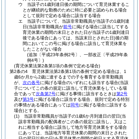
ウ
当該子の1歳到達日後の期間について育児休業するこ
とが継続的な勤務のために特に必要と認められる場合
として規則で定める場合に該当する場合
エ
当該子について、当該非常勤職員が当該子の1歳到達
日
(当該非常勤職員が
前号
に掲げる場合に該当してする
育児休業の期間の末日とされた日が当該子の1歳到達日
後である場合にあっては、当該末日とされた日)
後の期
間においてこの号に掲げる場合に該当して育児休業を
したことがない場合
(追加〔平成23年条例2号〕、一部改正〔平成29年条
例4号〕)
(育児休業法第2条第1項の条例で定める場合)
第2条の4
育児休業法第2条第1項の条例で定める場合は、1
歳6か月から2歳に達するまでの子を養育する非常勤職員
が、
次の各号
に掲げる場合のいずれにも該当する場合
(当該
子についてこの条の規定に該当して育児休業をしている場
合であって
次条第7号
に掲げる事情に該当するときは
第2号
及び
第3号
に掲げる場合に該当する場合、規則で定める特別
の事情がある場合にあっては
同号
に掲げる場合に該当する
場合)
とする。
(1)
当該非常勤職員が当該子の1歳6か月到達日の翌日
(当
該非常勤職員の配偶者がこの条の規定に該当し、又はこ
れに相当する場合に該当して地方等育児休業をする場合
にあっては、当該地方等育児休業の期間の末日とされた
日の翌日以前の日)
を育児休業の期間の初日とする育児休