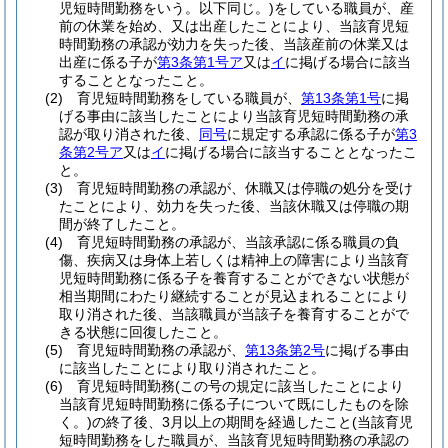
児短時間勤務をいう。以下同じ。)
をしている職員が、産
前の休業を始め、又は出産したことにより、当該育児短
時間勤務の承認が効力を失った後、当該産前の休業又は
出産に係る子が
第3条第1号ア
又は
イ
に掲げる場合に該当
することとなったこと。
(2)
育児短時間勤務をしている職員が、
第13条第1号
に掲
げる事由に該当したことにより当該育児短時間勤務の承
認が取り消された後、
同号
に規定する承認に係る子が
第3
条第2号ア
又は
イ
に掲げる場合に該当することとなったこ
と。
(3)
育児短時間勤務の承認が、休職又は停職の処分を受け
たことにより、効力を失った後、当該休職又は停職の期
間が終了したこと。
(4)
育児短時間勤務の承認が、当該承認に係る職員の負
傷、疾病又は身体上若しくは精神上の障害により当該育
児短時間勤務に係る子を養育することができない状態が
相当期間にわたり継続することが見込まれることにより
取り消された後、当該職員が当該子を養育することがで
きる状態に回復したこと。
(5)
育児短時間勤務の承認が、
第13条第2号
に掲げる事由
に該当したことにより取り消されたこと。
(6)
育児短時間勤務
(この号の規定に該当したことにより
当該育児短時間勤務に係る子について既にしたものを除
く。)
の終了後、3月以上の期間を経過したこと
(当該育児
短時間勤務をした職員が、当該育児短時間勤務の承認の