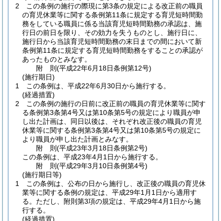
2
この条例の施行の際現に第3条の規定による改正前の職員
の育児休業等に関する条例第11条に規定する育児短時間勤
務をしている職員に係る当該育児短時間勤務の承認は、施
行日の前日を限り、その効力を失うものとし、施行日に、
施行日から当該育児短時間勤務の末日までの間において新
条例第11条に規定する育児短時間勤務をすることの承認が
あったものとみなす。
附
則
(平成22年6月18日
条例第12号)
(施行期日)
1
この条例は、平成22年6月30日から施行する。
(経過措置)
2
この条例の施行の日前に改正前の職員の育児休業等に関す
る条例第3条第4号又は第10条第5号の規定により職員が申
し出た計画は、同日以後は、それぞれ改正後の職員の育児
休業等に関する条例第3条第4号又は第10条第5号の規定に
より職員が申し出た計画とみなす。
附
則
(平成23年3月18日
条例第2号)
この条例は、平成23年4月1日から施行する。
附
則
(平成29年3月10日
条例第4号)
(施行期日等)
1
この条例は、公布の日から施行し、改正後の職員の育児休
業等に関する条例の規定は、平成29年1月1日から適用す
る。
ただし、附則第3項の規定は、平成29年4月1日から施
行する。
(経過措置)