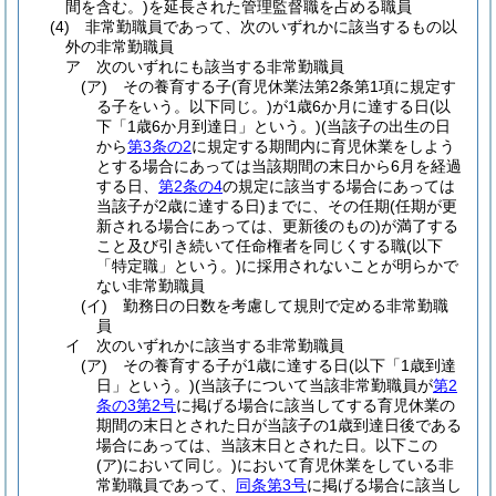
間を含む。)
を延長された管理監督職を占める職員
(4)
非常勤職員であって、次のいずれかに該当するもの以
外の非常勤職員
ア
次のいずれにも該当する非常勤職員
(ア)
その養育する子
(育児休業法第2条第1項に規定す
る子をいう。以下同じ。)
が1歳6か月に達する日
(以
下「1歳6か月到達日」という。)
(当該子の出生の日
から
第3条の2
に規定する期間内に育児休業をしよう
とする場合にあっては当該期間の末日から6月を経過
する日、
第2条の4
の規定に該当する場合にあっては
当該子が2歳に達する日)
までに、その任期
(任期が更
新される場合にあっては、更新後のもの)
が満了する
こと及び引き続いて任命権者を同じくする職
(以下
「特定職」という。)
に採用されないことが明らかで
ない非常勤職員
(イ)
勤務日の日数を考慮して規則で定める非常勤職
員
イ
次のいずれかに該当する非常勤職員
(ア)
その養育する子が1歳に達する日
(以下「1歳到達
日」という。)
(当該子について当該非常勤職員が
第2
条の3第2号
に掲げる場合に該当してする育児休業の
期間の末日とされた日が当該子の1歳到達日後である
場合にあっては、当該末日とされた日。以下この
(ア)
において同じ。)
において育児休業をしている非
常勤職員であって、
同条第3号
に掲げる場合に該当し