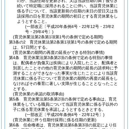
のが、当該任期を更新され、又は当該任期の満了後引き
続いて特定職に採用されることに伴い、当該育児休業に
係る子について、当該更新前の任期の末日の翌日又は当
該採用の日を育児休業の期間の初日とする育児休業をし
ようとすること。
(一部改正〔平成20年条例4号・22年12号・23年2
号・29年4号〕)
(育児休業法第2条第1項第1号の条例で定める期間)
第3条の2
育児休業法第2条第1項第1号の条例で定める期間
は、57日間とする。
(育児休業の期間の再度の延長ができる特別の事情)
第4条
育児休業法第3条第2項の条例で定める特別の事情
は、配偶者が負傷又は疾病により入院したこと、配偶者と
別居したことその他の育児休業の期間の延長の請求時に予
測することができなかった事実が生じたことにより当該育
児休業に係る子について育児休業の期間の再度の延長をし
なければその養育に著しい支障が生じることとなったこと
とする。
(育児休業の承認の取消事由)
第5条
育児休業法第5条第2項の条例で定める事由は、育児
休業をしている職員について当該育児休業に係る子以外の
子に係る育児休業を承認しようとするときとする。
(一部改正〔平成20年条例4号・22年12号〕)
(育児休業に伴う任期付採用に係る任期の更新)
第6条
任命権者は、育児休業法第6条第3項の規定により任