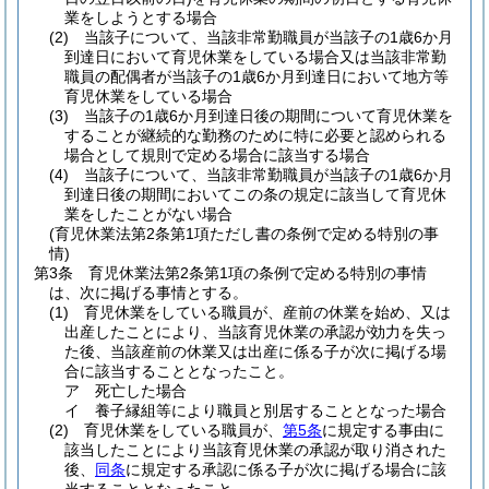
業をしようとする場合
(2)
当該子について、当該非常勤職員が当該子の1歳6か月
到達日において育児休業をしている場合又は当該非常勤
職員の配偶者が当該子の1歳6か月到達日において地方等
育児休業をしている場合
(3)
当該子の1歳6か月到達日後の期間について育児休業を
することが継続的な勤務のために特に必要と認められる
場合として規則で定める場合に該当する場合
(4)
当該子について、当該非常勤職員が当該子の1歳6か月
到達日後の期間においてこの条の規定に該当して育児休
業をしたことがない場合
(育児休業法第2条第1項ただし書の条例で定める特別の事
情)
第3条
育児休業法第2条第1項の条例で定める特別の事情
は、次に掲げる事情とする。
(1)
育児休業をしている職員が、産前の休業を始め、又は
出産したことにより、当該育児休業の承認が効力を失っ
た後、当該産前の休業又は出産に係る子が次に掲げる場
合に該当することとなったこと。
ア
死亡した場合
イ
養子縁組等により職員と別居することとなった場合
(2)
育児休業をしている職員が、
第5条
に規定する事由に
該当したことにより当該育児休業の承認が取り消された
後、
同条
に規定する承認に係る子が次に掲げる場合に該