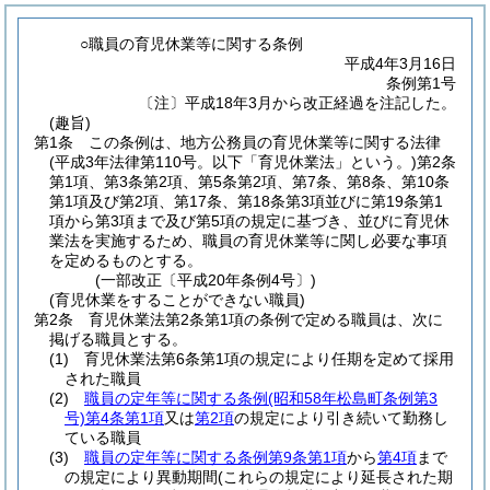
○職員の育児休業等に関する条例
平成4年3月16日
条例第1号
〔注〕平成18年3月から改正経過を注記した。
(趣旨)
第1条
この条例は、地方公務員の育児休業等に関する法律
(平成3年法律第110号。以下「育児休業法」という。)
第2条
第1項、第3条第2項、第5条第2項、第7条、第8条、第10条
第1項及び第2項、第17条、第18条第3項並びに第19条第1
項から第3項まで及び第5項の規定に基づき、並びに育児休
業法を実施するため、職員の育児休業等に関し必要な事項
を定めるものとする。
(一部改正〔平成20年条例4号〕)
(育児休業をすることができない職員)
第2条
育児休業法第2条第1項の条例で定める職員は、次に
掲げる職員とする。
(1)
育児休業法第6条第1項の規定により任期を定めて採用
された職員
(2)
職員の定年等に関する条例
(昭和58年松島町条例第3
号)
第4条第1項
又は
第2項
の規定により引き続いて勤務し
ている職員
(3)
職員の定年等に関する条例第9条第1項
から
第4項
まで
の規定により異動期間
(これらの規定により延長された期