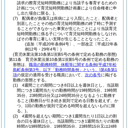
請求の際育児短時間勤務により当該子を養育するための
計画について育児短時間勤務計画書により任命権者に申
し出た場合に限る。)
。
(7)
配偶者が負傷又は疾病により入院したこと、配偶者と
別居したことその他の育児短時間勤務の終了時に予測す
ることができなかった事実が生じたことにより当該育児
短時間勤務に係る子について育児短時間勤務をしなけれ
ばその養育に著しい支障が生じることとなったこと。
(追加〔平成20年条例4号〕、一部改正〔平成22年条
例12号・29年4号〕)
(育児休業法第10条第1項第5号の条例で定める勤務の形態)
第11条
育児休業法第10条第1項第5号の条例で定める勤務の
形態は、
職員の勤務時間、休暇等に関する条例
(平成7年松
島町条例第3号。以下「勤務時間条例」という。)
第4条第1
項
の規定の適用を受ける職員において、
次の各号
に掲げる
勤務の形態とする。
(1)
4週間ごとの期間につき8日以上を週休日とし、当該期
間につき1週間当たりの勤務時間が19時間25分、19時間
35分、23時間15分又は24時間35分となるように勤務す
ること
(勤務日が引き続き規則で定める日数を超えず、か
つ、1回の勤務が規則で定める時間を超えないものに限
る。)
。
(2)
4週間を超えない期間につき1週間当たり1日以上の割
合の日を週休日とし、当該期間につき1週間当たりの勤務
時間が19時間25分、19時間35分、23時間15分又は24時