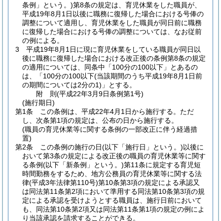
条例」という。)
第8条の規定は、育児休業をした職員が、
平成19年8月1日以後に職務に復帰した場合における号俸の
調整について適用し、育児休業をした職員が同日前に職務
に復帰した場合における号俸の調整については、なお従前
の例による。
3
平成19年8月1日に現に育児休業をしている職員が同日以
後に職務に復帰した場合における改正後の条例第8条の規定
の適用については、同条中「100分の100以下」とあるの
は、「100分の100以下
(当該期間のうち平成19年8月1日前
の期間については2分の1)
」とする。
附
則
(平成22年3月9日
条例第1号)
(施行期日)
第1条
この条例は、平成22年4月1日から施行する。
ただ
し、次条第1項の規定は、公布の日から施行する。
(職員の育児休業等に関する条例の一部改正に伴う経過措
置)
第2条
この条例の施行の日
(以下「施行日」という。)
以後に
おいて第3条の規定による改正後の職員の育児休業等に関す
る条例
(以下「新条例」という。)
第11条に規定する育児短
時間勤務をするため、地方公務員の育児休業等に関する法
律
(平成3年法律第110号)
第10条第3項の規定による承認又
は同法第11条第2項において準用する同法第10条第3項の規
定による承認を受けようとする職員は、施行日前において
も、同法第10条第2項又は同法第11条第1項の規定の例によ
り当該承認を請求することができる。