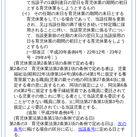
て当該子の1歳到達日の翌日を育児休業の期間の初日
とする育児休業をしようとするもの
(イ)
その任期の末日を育児休業の期間の末日とする
育児休業をしている場合であって、当該任期を更新
され、又は当該任期の満了後引き続いて特定職に採
用されることに伴い、当該育児休業に係る子につい
て、当該更新前の任期の末日の翌日又は当該採用の
日を育児休業の期間の初日とする育児休業をしよう
とするもの
(一部改正〔平成20年条例4号・22年12号・23年2
号・29年4号〕)
(育児休業法第2条第1項の条例で定める者)
第2条の2
育児休業法第2条第1項の条例で定める者は、児童
福祉法
(昭和22年法律第164号)
第6条の4第1号に規定する養
育里親である職員
(児童の親その他の同法第27条第4項に規
定する者の意に反するため、同項の規定により、同法第6条
の4第2号に規定する養子縁組里親である職員に委託されて
いる児童その他これに準じる者として当該児童を委託する
ことができない職員に限る。)
に同法第27条第1項第3号の
規定により委託されている当該児童とする。
(追加〔平成29年条例4号〕)
(育児休業法第2条第1項の条例で定める日)
第2条の3
育児休業法第2条第1項の条例で定める日は、
次の
各号
に掲げる場合の区分に応じ、
当該各号
に定める日とす
る。