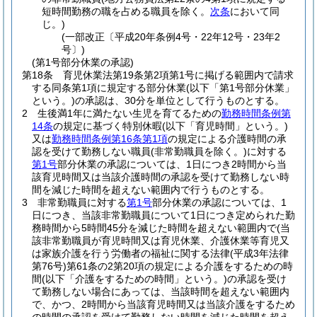
短時間勤務の職を占める職員を除く。
次条
において同
じ。)
(一部改正〔平成20年条例4号・22年12号・23年2
号〕)
(第1号部分休業の承認)
第18条
育児休業法第19条第2項第1号に掲げる範囲内で請求
する同条第1項に規定する部分休業
(以下「第1号部分休業」
という。)
の承認は、30分を単位として行うものとする。
2
生後満1年に満たない生児を育てるための
勤務時間条例第
14条
の規定に基づく特別休暇
(以下「育児時間」という。)
又は
勤務時間条例第16条第1項
の規定による介護時間の承
認を受けて勤務しない職員
(非常勤職員を除く。)
に対する
第1号
部分休業の承認については、1日につき2時間から当
該育児時間又は当該介護時間の承認を受けて勤務しない時
間を減じた時間を超えない範囲内で行うものとする。
3
非常勤職員に対する
第1号
部分休業の承認については、1
日につき、当該非常勤職員について1日につき定められた勤
務時間から5時間45分を減じた時間を超えない範囲内で
(当
該非常勤職員が育児時間又は育児休業、介護休業等育児又
は家族介護を行う労働者の福祉に関する法律
(平成3年法律
第76号)
第61条の2第20項の規定による介護をするための時
間
(以下「介護をするための時間」という。)
の承認を受け
て勤務しない場合にあっては、当該時間を超えない範囲内
で、かつ、2時間から当該育児時間又は当該介護をするため