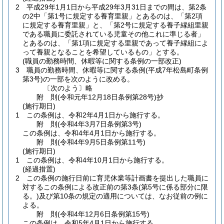
2
平成29年1月1日から平成29年3月31日までの間は、第2条
の2中「第1号に規定する養育里親」とあるのは、「第2項
に規定する養育里親」と、「第2号に規定する養子縁組里親
である職員に委託されている児童その他これに準じる者」
とあるのは、「第1項に規定する里親であって養子縁組によ
って養親となることを希望しているもの」とする。
(職員の勤務時間、休暇等に関する条例の一部改正)
3
職員の勤務時間、休暇等に関する条例
(平成7年松島町条例
第3号)
の一部を次のように改める。
〔次のよう〕略
附
則
(令和元年12月18日
条例第28号)
抄
(施行期日)
1
この条例は、令和2年4月1日から施行する。
附
則
(令和4年3月7日
条例第3号)
この条例は、令和4年4月1日から施行する。
附
則
(令和4年9月5日
条例第11号)
(施行期日)
1
この条例は、令和4年10月1日から施行する。
(経過措置)
2
この条例の施行日前に育児休業等計画書を提出した職員に
対するこの条例による改正前の第3条
(第5号に係る部分に限
る。)
及び第10条の規定の適用については、なお従前の例に
よる。
附
則
(令和4年12月6日
条例第15号)
この条例は、令和5年4月1日から施行する。