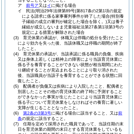
当することとなったこと。
ア
前号ア
又は
イ
に掲げる場合
イ
民法
(明治29年法律第89号)
第817条の2第1項の規定
による請求に係る家事審判事件が終了した場合
(特別養
子縁組の成立の審判が確定した場合を除く。)
又は養子
縁組が成立しないまま児童福祉法第27条第1項第3号の
規定による措置が解除された場合
(3)
育児休業の承認が、休職又は停職の処分を受けたこと
により効力を失った後、当該休職又は停職の期間が終了
したこと。
(4)
育児休業の承認が、当該承認に係る職員の負傷、疾病
又は身体上若しくは精神上の障害により当該育児休業に
係る子を養育することができない状態が相当期間にわた
り継続することが見込まれることにより取り消された
後、当該職員が当該子を養育することができる状態に回
復したこと。
(5)
配偶者が負傷又は疾病により入院したこと、配偶者と
別居したことその他の育児休業の終了時に予測すること
ができなかった事実が生じたことにより当該育児休業に
係る子について育児休業をしなければその養育に著しい
支障が生じることとなったこと。
(6)
第2条の3第3号
に掲げる場合に該当すること、又は
前
条
の規定に該当すること。
(7)
任期を定めて採用された職員であって、当該任期の末
日を育児休業の期間の末日とする育児休業をしているも