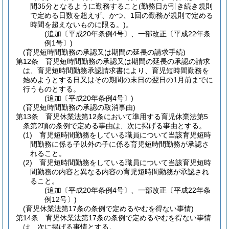
間35分となるように勤務すること
(勤務日が引き続き規則
で定める日数を超えず、かつ、1回の勤務が規則で定める
時間を超えないものに限る。)
。
(追加〔平成20年条例4号〕、一部改正〔平成22年条
例1号〕)
(育児短時間勤務の承認又は期間の延長の請求手続)
第12条
育児短時間勤務の承認又は期間の延長の承認の請求
は、育児短時間勤務承認請求書により、育児短時間勤務を
始めようとする日又はその期間の末日の翌日の1月前までに
行うものとする。
(追加〔平成20年条例4号〕)
(育児短時間勤務の承認の取消事由)
第13条
育児休業法第12条において準用する育児休業法第5
条第2項の条例で定める事由は、次に掲げる事由とする。
(1)
育児短時間勤務をしている職員について当該育児短時
間勤務に係る子以外の子に係る育児短時間勤務が承認さ
れること。
(2)
育児短時間勤務をしている職員について当該育児短時
間勤務の内容と異なる内容の育児短時間勤務が承認され
ること。
(追加〔平成20年条例4号〕、一部改正〔平成22年条
例12号〕)
(育児休業法第17条の条例で定めるやむを得ない事情)
第14条
育児休業法第17条の条例で定めるやむを得ない事情
は、次に掲げる事情とする。