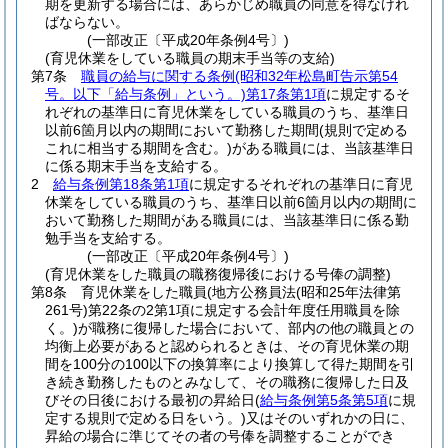
期を更新する場合には、あらかじめ職員の同意を得なけれ
ばならない。
(一部改正〔平成20年条例4号〕)
(育児休業をしている職員の期末手当等の支給)
第7条
職員の給与に関する条例
(昭和32年松島町告示第54
号。以下「給与条例」という。)
第17条第1項
に規定するそ
れぞれの基準日に育児休業をしている職員のうち、基準日
以前6箇月以内の期間において勤務した期間
(規則で定める
これに相当する期間を含む。)
がある職員には、当該基準日
に係る期末手当を支給する。
2
給与条例第18条第1項
に規定するそれぞれの基準日に育児
休業をしている職員のうち、基準日以前6箇月以内の期間に
おいて勤務した期間がある職員には、当該基準日に係る勤
勉手当を支給する。
(一部改正〔平成20年条例4号〕)
(育児休業をした職員の職務復帰後における号俸の調整)
第8条
育児休業をした職員
(地方公務員法
(昭和25年法律第
261号)
第22条の2第1項に規定する会計年度任用職員を除
く。)
が職務に復帰した場合において、部内の他の職員との
均衡上必要があると認められるときは、その育児休業の期
間を100分の100以下の換算率により換算して得た期間を引
き続き勤務したものとみなして、その職務に復帰した日及
びその日後における最初の昇給日
(
給与条例第5条第5項
に規
定する規則で定める日をいう。)
又はそのいずれかの日に、
昇給の場合に準じてその者の号俸を調整することができ