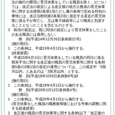
法の施行の際現に育児休業をしている職員を除く。)
につい
ては、改正法の規定による改正後の地方公務員の育児休業
等に関する法律第2条第1項ただし書の条例で定める特別の
事情には、改正法附則第2条第2項に規定する直近の育児休
業に係る子が死亡し、又は養子縁組等により職員と別居す
ることとなったことを含むものとする。
3
前項の規定は、既に同項の規定により育児休業をしたこと
がある職員には適用しない。
附
則
(平成14年12月26日
条例第21号)
(施行期日)
1
この条例は、平成15年4月1日から施行する。
(経過措置)
2
平成15年6月1日に育児休業をしている職員の同日に係る
期末手当に関する改正後の職員の育児休業等に関する条例
第5条の3第1項の規定の適用については、この規定中「6箇
月以内」とあるのは「3箇月以内」とする。
附
則
(平成18年3月8日
条例第8号)
抄
(施行期日)
1
この条例は、平成18年4月1日から施行する。
附
則
(平成20年3月12日
条例第4号)
(施行期日)
1
この条例は、平成20年4月1日から施行する。
(育児休業をした職員の職務復帰後における号俸の調整に関
する経過措置)
2
改正後の職員の育児休業等に関する条例
(以下「改正後の