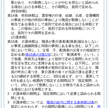
要があり、その勤務しないことがやむを得ないと認められ
る場合における休暇とし、その期間は、規則で定める。
(特別休暇)
第14条
特別休暇は、選挙権の行使、結婚、出産、交通機関
の事故その他の特別の事由により職員が勤務しないことが
相当である場合として規則で定める場合における休暇とす
る。
この場合において、規則で定める特別休暇について
は、規則でその期間を定める。
(介護休暇)
第15条
介護休暇は、職員が要介護者
(配偶者
(届出をしない
が事実上婚姻関係と同様の事情にある者を含む。以下この
項において同じ。)
、父母、子、配偶者の父母その他規則で
定める者
(
第15条の3第1項
において「配偶者等」という。)
で負傷、疾病又は老齢により規則で定める期間にわたり日
常生活を営むのに支障があるものをいう。以下同じ。)
の介
護をするため、任命権者が規則の定めるところにより、職
員の申出に基づき、要介護者の各々が当該介護を必要とす
る1の継続する状態ごとに、3回を超えず、かつ、通算して
6月を超えない範囲内で指定する期間
(以下「指定期間」と
いう。)
内において勤務しないことが相当であると認められ
る場合における休暇とする。
2
介護休暇の期間は、指定期間において必要と認められる期
間とする。
3
介護休暇については、
職員の給与に関する条例第13条
の
規定にかかわらず、その期間の勤務しない1時間につき、
同