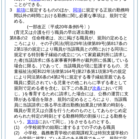
ことができる。
3
前項
に規定するもののほか、
同項
に規定する正規の勤務時
間以外の時間における勤務に関し必要な事項は、規則で定
める。
(一部改正〔平成20年条例5号〕)
(育児又は介護を行う職員の早出遅出勤務)
第8条の2
任命権者は、次に掲げる職員が、規則の定めると
ころにより、その子
(民法
(明治29年法律第89号)
第817条の
2第1項の規定により職員が当該職員との間における同項に
規定する特別養子縁組の成立について家庭裁判所に請求し
た者
(当該請求に係る家事審判事件が裁判所に係属している
場合に限る。)
であって、当該職員が現に監護するもの、児
童福祉法
(昭和22年法律第164号)
第27条第1項第3号の規定
により同法第6条の4第2号に規定する養子縁組里親である
職員に委託されている児童その他これらに準ずる者として
規則で定める者を含む。以下この条及び
次条
において同
じ。)
を養育するために請求した場合には、公務の運営に支
障がある場合を除き、規則の定めるところにより、当該職
員に当該請求に係る早出遅出勤務
(始業及び終業の時刻を、
職員が育児又は介護を行うためのものとしてあらかじめ定
められた特定の時刻とする勤務時間の割振りによる勤務を
いう。
第3項
において同じ。)
をさせるものとする。
(1)
小学校就学の始期に達するまでの子のある職員
(2)
小学校、義務教育学校の前期課程又は特別支援学校の
小学部に就学している子のある職員であって、規則で定