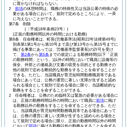
に置かなければならない。
2
前項
の休憩時間は、職務の特殊性又は当該公署の特殊の必
要がある場合において、規則で定めるところにより、一斉
に与えないことができる。
第7条
削除
(〔平成18年条例23号〕)
(正規の勤務時間以外の時間における勤務)
第8条
任命権者は、町長
(労働基準法
(昭和22年法律第49号)
別表第1第1号から第10号まで及び第13号から第15号までに
掲げる事業にあっては、労働基準監督署長)
の許可を受け
て、
第2条
から
第5条
までの規定による勤務時間
(以下「正規
の勤務時間」という。)
以外の時間において職員に設備等の
保全、外部との連絡及び文書の収受を目的とする勤務その
他の規則で定める断続的な勤務をすることを命ずることが
できる。
ただし、当該職員が育児短時間勤務職員等である
場合にあっては、公務の運営に著しい支障が生ずると認め
られる場合として規則で定める場合に限り、当該断続的な
勤務をすることを命ずることができる。
2
任命権者は、公務のため臨時又は緊急の必要がある場合に
は、正規の勤務時間以外の時間において職員に
前項
に掲げ
る勤務以外の勤務をすることを命ずることができる。
ただ
し、当該職員が育児短時間勤務職員等である場合にあって
は、公務の運営に著しい支障が生ずると認められる場合と
して規則で定める場合に限り、正規の勤務時間以外の時間
において
同項
に掲げる勤務以外の勤務をすることを命ずる