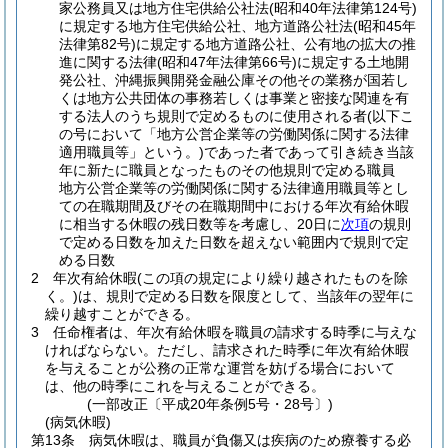
家公務員又は地方住宅供給公社法
(昭和40年法律第124号)
に規定する地方住宅供給公社、地方道路公社法
(昭和45年
法律第82号)
に規定する地方道路公社、公有地の拡大の推
進に関する法律
(昭和47年法律第66号)
に規定する土地開
発公社、沖縄振興開発金融公庫その他その業務が国若し
くは地方公共団体の事務若しくは事業と密接な関連を有
する法人のうち規則で定めるものに使用される者
(以下こ
の号において「地方公営企業等の労働関係に関する法律
適用職員等」という。)
であった者であって引き続き当該
年に新たに職員となったものその他規則で定める職員
地方公営企業等の労働関係に関する法律適用職員等とし
ての在職期間及びその在職期間中における年次有給休暇
に相当する休暇の残日数等を考慮し、20日に
次項
の規則
で定める日数を加えた日数を超えない範囲内で規則で定
める日数
2
年次有給休暇
(この項の規定により繰り越されたものを除
く。)
は、規則で定める日数を限度として、当該年の翌年に
繰り越すことができる。
3
任命権者は、年次有給休暇を職員の請求する時季に与えな
ければならない。
ただし、請求された時季に年次有給休暇
を与えることが公務の正常な運営を妨げる場合において
は、他の時季にこれを与えることができる。
(一部改正〔平成20年条例5号・28号〕)
(病気休暇)
第13条
病気休暇は、職員が負傷又は疾病のため療養する必