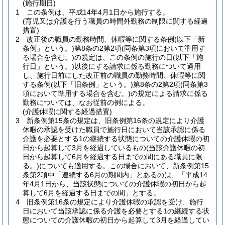
(施行期日)
1
この条例は、平成14年4月1日から施行する。
(育児又は介護を行う職員の時間外勤務の制限に関する経過
措置)
2
改正後の職員の勤務時間、休暇等に関する条例
(以下「新
条例」という。)
第8条の2第2項
(同条第3項において準用す
る場合を含む。)
の規定は、この条例の施行の日
(以下「施
行日」という。)
以後にする請求に係る勤務について適用
し、施行日前にした改正前の職員の勤務時間、休暇等に関
する条例
(以下「旧条例」という。)
第8条の2第2項
(同条第3
項において準用する場合を含む。)
の規定による請求に係る
勤務については、なお従前の例による。
(介護休暇に関する経過措置)
3
新条例第15条の規定は、旧条例第16条の規定により介護
休暇の承認を受けた職員で施行日において当該承認に係る
介護を必要とする1の継続する状態についての介護休暇の初
日から起算して3月を経過しているもの
(当該介護休暇の初
日から起算して6月を経過する日までの間にある職員に限
る。)
についても適用する。
この場合において、新条例第15
条第2項中「連続する6月の期間内」とあるのは、「平成14
年4月1日から、当該状態についての介護休暇の初日から起
算して6月を経過する日までの間」とする。
4
旧条例第16条の規定により介護休暇の承認を受け、施行
日において当該承認に係る介護を必要とする1の継続する状
態についての介護休暇の初日から起算して3月を経過してい