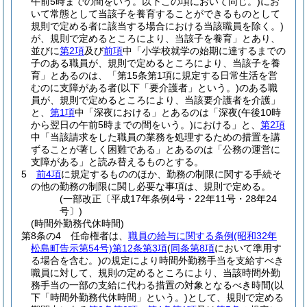
午前5時までの間をいう。以下この項において同じ。)
にお
いて常態として当該子を養育することができるものとして
規則で定める者に該当する場合における当該職員を除く。)
が、規則で定めるところにより、当該子を養育」とあり、
並びに
第2項
及び
前項
中「小学校就学の始期に達するまでの
子のある職員が、規則で定めるところにより、当該子を養
育」とあるのは、「第15条第1項に規定する日常生活を営
むのに支障がある者
(以下「要介護者」という。)
のある職
員が、規則で定めるところにより、当該要介護者を介護」
と、
第1項
中「深夜における」とあるのは「深夜
(午後10時
から翌日の午前5時までの間をいう。)
における」と、
第2項
中「当該請求をした職員の業務を処理するための措置を講
ずることが著しく困難である」とあるのは「公務の運営に
支障がある」と読み替えるものとする。
5
前4項
に規定するもののほか、勤務の制限に関する手続そ
の他の勤務の制限に関し必要な事項は、規則で定める。
(一部改正〔平成17年条例4号・22年11号・28年24
号〕)
(時間外勤務代休時間)
第8条の4
任命権者は、
職員の給与に関する条例
(昭和32年
松島町告示第54号)
第12条第3項
(
同条第8項
において準用す
る場合を含む。)
の規定により時間外勤務手当を支給すべき
職員に対して、規則の定めるところにより、当該時間外勤
務手当の一部の支給に代わる措置の対象となるべき時間
(以
下「時間外勤務代休時間」という。)
として、規則で定める