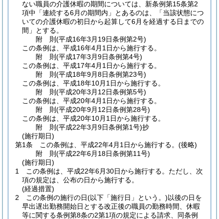
ない職員の介護休暇の期間については、新条例第15条第2
項中「連続する6月の期間内」とあるのは、「当該状態につ
いての介護休暇の初日から起算して6月を経過する日までの
間」とする。
附
則
(平成16年3月19日
条例第2号)
この条例は、平成16年4月1日から施行する。
附
則
(平成17年3月9日
条例第4号)
この条例は、平成17年4月1日から施行する。
附
則
(平成18年9月8日
条例第23号)
この条例は、平成18年10月1日から施行する。
附
則
(平成20年3月12日
条例第5号)
この条例は、平成20年4月1日から施行する。
附
則
(平成20年9月12日
条例第28号)
この条例は、平成20年10月1日から施行する。
附
則
(平成22年3月9日
条例第1号)
抄
(施行期日)
第1条
この条例は、平成22年4月1日から施行する。
(後略)
附
則
(平成22年6月18日
条例第11号)
(施行期日)
1
この条例は、平成22年6月30日から施行する。
ただし、次
項の規定は、公布の日から施行する。
(経過措置)
2
この条例の施行の日
(以下「施行日」という。)
以後の日を
早出遅出勤務開始日とする改正後の職員の勤務時間、休暇
等に関する条例第8条の2第1項の規定による請求、同条例