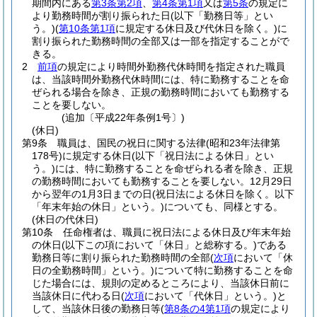
期間内にある
第3条第2項
、
第4条第1項
又は
第5条
の規定に
より勤務時間が割り振られた日
(以下「勤務日等」とい
う。)
(
第10条第1項
に規定する休日及び代休日を除く。)
に
割り振られた勤務時間の全部又は一部を指定することがで
きる。
2
前項
の規定により時間外勤務代休時間を指定された職員
は、当該時間外勤務代休時間には、特に勤務することを命
ぜられる場合を除き、正規の勤務時間においても勤務する
ことを要しない。
(追加〔平成22年条例1号〕)
(休日)
第9条
職員は、国民の祝日に関する法律
(昭和23年法律第
178号)
に規定する休日
(以下「祝日法による休日」とい
う。)
には、特に勤務することを命ぜられる者を除き、正規
の勤務時間においても勤務することを要しない。
12月29日
から翌年の1月3日までの日
(祝日法による休日を除く。以下
「年末年始の休日」という。)
についても、同様とする。
(休日の代休日)
第10条
任命権者は、職員に祝日法による休日及び年末年始
の休日
(以下この項において「休日」と総称する。)
である
勤務日等に割り振られた勤務時間の全部
(
次項
において「休
日の全勤務時間」という。)
について特に勤務することを命
じた場合には、規則の定めるところにより、当該休日前に
当該休日に代わる日
(
次項
において「代休日」という。)
と
して、当該休日後の勤務日等
(
第8条の4第1項
の規定により