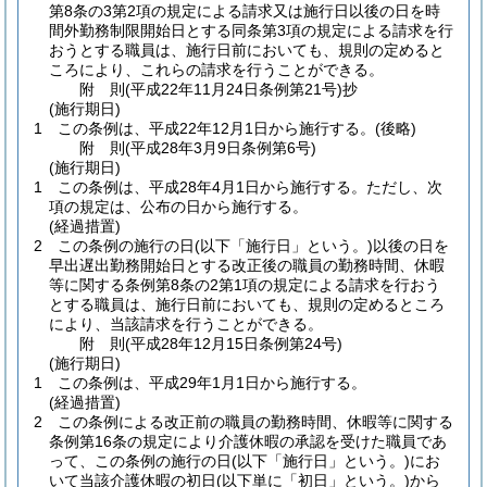
第8条の3第2項の規定による請求又は施行日以後の日を時
間外勤務制限開始日とする同条第3項の規定による請求を行
おうとする職員は、施行日前においても、規則の定めると
ころにより、これらの請求を行うことができる。
附
則
(平成22年11月24日
条例第21号)
抄
(施行期日)
1
この条例は、平成22年12月1日から施行する。
(後略)
附
則
(平成28年3月9日
条例第6号)
(施行期日)
1
この条例は、平成28年4月1日から施行する。
ただし、次
項の規定は、公布の日から施行する。
(経過措置)
2
この条例の施行の日
(以下「施行日」という。)
以後の日を
早出遅出勤務開始日とする改正後の職員の勤務時間、休暇
等に関する条例第8条の2第1項の規定による請求を行おう
とする職員は、施行日前においても、規則の定めるところ
により、当該請求を行うことができる。
附
則
(平成28年12月15日
条例第24号)
(施行期日)
1
この条例は、平成29年1月1日から施行する。
(経過措置)
2
この条例による改正前の職員の勤務時間、休暇等に関する
条例第16条の規定により介護休暇の承認を受けた職員であ
って、この条例の施行の日
(以下「施行日」という。)
にお
いて当該介護休暇の初日
(以下単に「初日」という。)
から