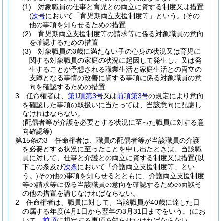
(1)
対象職員の仕事と育児との両立に資する制度又は措置
(
次号
において「育児期両立支援制度等」という。)
その
他の事項を知らせるための措置
(2)
育児期両立支援制度等の請求等に係る対象職員の意向
を確認するための措置
(3)
対象職員の3歳に満たない子の心身の状況又は育児に
関する対象職員の家庭の状況に起因して発生し、又は発
生することが予想される職業生活と家庭生活との両立の
支障となる事情の改善に資する事項に係る対象職員の意
向を確認するための措置
3
任命権者は、
第1項第3号
又は
前項第3号
の規定により意向
を確認した事項の取扱いに当たっては、当該意向に配慮し
なければならない。
(配偶者等が介護を必要とする状況に至った職員に対する意
向確認等)
第15条の3
任命権者は、職員の配偶者等が当該職員の介護
を必要とする状況に至ったことを申し出たときは、当該職
員に対して、仕事と介護との両立に資する制度又は措置
(以
下この条及び
次条
において「介護両立支援制度等」とい
う。)
その他の事項を知らせるとともに、介護両立支援制度
等の請求等に係る当該職員の意向を確認するための面談そ
の他の措置を講じなければならない。
2
任命権者は、職員に対して、当該職員が40歳に達した日
の属する年度
(4月1日から翌年の3月31日までをいう。)
にお
いて、
前項
に規定する事項を知らせなければならない。