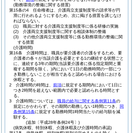
(勤務環境の整備に関する措置)
第15条の4
任命権者は、介護両立支援制度等の請求等が円
滑に行われるようにするため、次に掲げる措置を講じなけ
ればならない。
(1)
職員に対する介護両立支援制度等に係る研修の実施
(2)
介護両立支援制度等に関する相談体制の整備
(3)
その他介護両立支援制度等に係る勤務環境の整備に関
する措置
(介護時間)
第16条
介護時間は、職員が要介護者の介護をするため、要
介護者の各々が当該介護を必要とする1の継続する状態ごと
に、連続する3年の期間
(当該要介護者に係る指定期間と重
複する期間を除く。)
内において1日の勤務時間の一部につ
き勤務しないことが相当であると認められる場合における
休暇とする。
2
介護時間の時間は、
前項
に規定する期間内において1日に
つき2時間を超えない範囲内で必要と認められる時間とす
る。
3
介護時間については、
職員の給与に関する条例第11条
の
規定にかかわらず、その期間の勤務しない1時間につき、
同
条例第15条
に規定する勤務時間1時間当たりの給与額を減
額する。
(追加〔平成28年条例24号〕)
(病気休暇、特別休暇、介護休暇及び介護時間の承認)