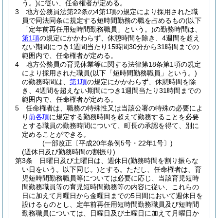
う。)
に従い、任命権者が定める。
3
地方公務員法第22条の4第1項の規定により採用された職
員で同法同条に規定する短時間勤務の職を占めるもの
(以下
「定年前再任用短時間勤務職員」という。)
の勤務時間は、
第1項
の規定にかかわらず、休憩時間を除き、4週間を超え
ない期間につき1週間当たり15時間30分から31時間までの
範囲内で、任命権者が定める。
4
地方公務員の育児休業等に関する法律第18条第1項の規定
により採用された職員
(以下「短時間勤務職員」という。)
の勤務時間は、
第1項
の規定にかかわらず、休憩時間を除
き、4週間を超えない期間につき1週間当たり31時間までの
範囲内で、任命権者が定める。
5
任命権者は、職務の特殊性又は当該公署の特殊の必要によ
り
前各項
に規定する勤務時間を超えて勤務することを必要
とする職員の勤務時間について、町長の承認を得て、別に
定めることができる。
(一部改正〔平成20年条例5号・22年1号〕)
(週休日及び勤務時間の割振り)
第3条
日曜日及び土曜日は、週休日
(勤務時間を割り振らな
い日をいう。以下同じ。)
とする。
ただし、任命権者は、育
児短時間勤務職員等については必要に応じ、当該育児短時
間勤務職員等の育児短時間勤務等の内容に従い、これらの
日に加えて月曜日から金曜日までの5日間において週休日を
設けるものとし、定年前再任用短時間勤務職員及び短時間
勤務職員については、日曜日及び土曜日に加えて月曜日か