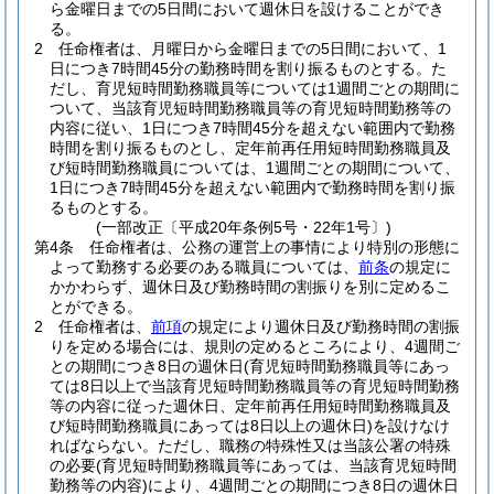
ら金曜日までの5日間において週休日を設けることができ
る。
2
任命権者は、月曜日から金曜日までの5日間において、1
日につき7時間45分の勤務時間を割り振るものとする。
た
だし、育児短時間勤務職員等については1週間ごとの期間に
ついて、当該育児短時間勤務職員等の育児短時間勤務等の
内容に従い、1日につき7時間45分を超えない範囲内で勤務
時間を割り振るものとし、定年前再任用短時間勤務職員及
び短時間勤務職員については、1週間ごとの期間について、
1日につき7時間45分を超えない範囲内で勤務時間を割り振
るものとする。
(一部改正〔平成20年条例5号・22年1号〕)
第4条
任命権者は、公務の運営上の事情により特別の形態に
よって勤務する必要のある職員については、
前条
の規定に
かかわらず、週休日及び勤務時間の割振りを別に定めるこ
とができる。
2
任命権者は、
前項
の規定により週休日及び勤務時間の割振
りを定める場合には、規則の定めるところにより、4週間ご
との期間につき8日の週休日
(育児短時間勤務職員等にあっ
ては8日以上で当該育児短時間勤務職員等の育児短時間勤務
等の内容に従った週休日、定年前再任用短時間勤務職員及
び短時間勤務職員にあっては8日以上の週休日)
を設けなけ
ればならない。
ただし、職務の特殊性又は当該公署の特殊
の必要
(育児短時間勤務職員等にあっては、当該育児短時間
勤務等の内容)
により、4週間ごとの期間につき8日の週休日