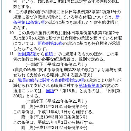
例」という。)
第3条第1項第1号に規定する年次休暇の残日
数とする。
9
この条例の施行の際現に旧休日等条例第3条第1項第1号の
規定に基づき職員が請求している年次休暇については、
新
条例第12条第3項
の規定に基づき請求した年次有給休暇と
みなす。
10
この条例の施行の際現に旧休日等条例第3条第1項第2号
又は第3号の規定に基づき任命権者の承認を受けている休暇
については、
新条例第16条
の規定に基づき任命権者が承認
したものとみなす。
11
附則第3項
から
前項
までに規定するもののほか、この条
例の施行に伴い必要な経過措置は、規則で定める。
(一部改正〔平成22年条例21号〕)
(職員の給与に関する条例附則第28項の規定により給与が減
ぜられて支給される職員に関する読み替え)
12
職員の給与に関する条例附則第28項
の規定により給与が
減ぜられて支給される職員に対する
第15条第3項
の規定の
適用については、
同項
中「第15条」とあるのは、「附則第
30項」とする。
(全部改正〔平成22年条例21号〕)
附
則
(平成11年3月31日
条例第2号)
この条例は、平成11年4月1日から施行する。
附
則
(平成13年3月30日
条例第5号)
この条例は、平成13年4月1日から施行する。
附
則
(平成14年3月27日
条例第3号)