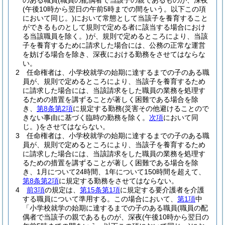
のある職員
(職員の配偶者で当該子の親であるものが、深夜
(午後10時から翌日の午前5時までの間をいう。以下この項
において同じ。)
において常態として当該子を養育すること
ができるものとして規則で定める者に該当する場合におけ
る当該職員を除く。)
が、規則で定めるところにより、当該
子を養育するために請求した場合には、公務の正常な運営
を妨げる場合を除き、深夜における勤務をさせてはならな
い。
2
任命権者は、小学校就学の始期に達するまでの子のある職
員が、規則で定めるところにより、当該子を養育するため
に請求した場合には、当該請求をした職員の業務を処理す
るための措置を講ずることが著しく困難である場合を除
き、
第8条第2項
に規定する勤務
(災害その他避けることので
きない事由に基づく臨時の勤務を除く。
次項
において同
じ。)
をさせてはならない。
3
任命権者は、小学校就学の始期に達するまでの子のある職
員が、規則で定めるところにより、当該子を養育するため
に請求した場合には、当該請求をした職員の業務を処理す
るための措置を講ずることが著しく困難である場合を除
き、1月について24時間、1年について150時間を超えて、
第8条第2項
に規定する勤務をさせてはならない。
4
前3項
の規定は、
第15条第1項
に規定する要介護者を介護
する職員について準用する。
この場合において、
第1項
中
「小学校就学の始期に達するまでの子のある職員
(職員の配
偶者で当該子の親であるものが、深夜
(午後10時から翌日の