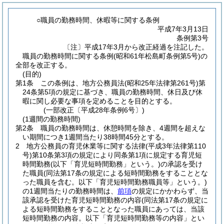
○職員の勤務時間、休暇等に関する条例
平成7年3月13日
条例第3号
〔注〕平成17年3月から改正経過を注記した。
職員の勤務時間に関する条例(昭和61年松島町条例第5号)の
全部を改正する。
(目的)
第1条
この条例は、地方公務員法
(昭和25年法律第261号)
第
24条第5項の規定に基づき、職員の勤務時間、休日及び休
暇に関し必要な事項を定めることを目的とする。
(一部改正〔平成28年条例6号〕)
(1週間の勤務時間)
第2条
職員の勤務時間は、休憩時間を除き、4週間を超えな
い期間につき1週間当たり38時間45分とする。
2
地方公務員の育児休業等に関する法律
(平成3年法律第110
号)
第10条第3項の規定により同条第1項に規定する育児短
時間勤務
(以下「育児短時間勤務」という。)
の承認を受け
た職員
(同法第17条の規定による短時間勤務をすることとな
った職員を含む。以下「育児短時間勤務職員等」という。)
の1週間当たりの勤務時間は、
前項
の規定にかかわらず、当
該承認を受けた育児短時間勤務の内容
(同法第17条の規定に
よる短時間勤務をすることとなった職員にあっては、当該
短時間勤務の内容。以下「育児短時間勤務等の内容」とい