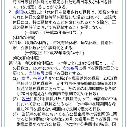
時間外勤務代休時間が指定された勤務日等及び休日を除
く。)
を指定することができる。
2
前項
の規定により代休日を指定された職員は、勤務を命ぜ
られた休日の全勤務時間を勤務した場合において、当該代
休日には、特に勤務することを命ぜられるときを除き、正
規の勤務時間においても勤務することを要しない。
(一部改正〔平成22年条例1号〕)
(休暇の種類)
第11条
職員の休暇は、年次有給休暇、病気休暇、特別休
暇、介護休暇及び介護時間とする。
(一部改正〔平成28年条例24号〕)
(年次有給休暇)
第12条
年次有給休暇は、1の年ごとにおける休暇とし、そ
の日数は、1の年において、
次の各号
に掲げる職員の区分に
応じて、
当該各号
に掲げる日数とする。
(1)
次号
から
第3号
までに掲げる職員以外の職員 20日
(育
児短時間勤務職員等、定年前再任用短時間勤務職員及び
短時間勤務職員にあっては、その者の勤務時間等を考慮
し20日を超えない範囲内で規則で定める日数)
(2)
次号
に掲げる職員以外の職員であって、当該年の中途
において新たに職員となるもの その年の在職期間を考
慮し20日を超えない範囲内で規則で定める日数
(3)
当該年の前年において地方公営企業等の労働関係に関
する法律
(昭和27年法律第289号)
の適用を受ける職員、特
別職に属する地方公務員、他の地方公共団体の職員、国