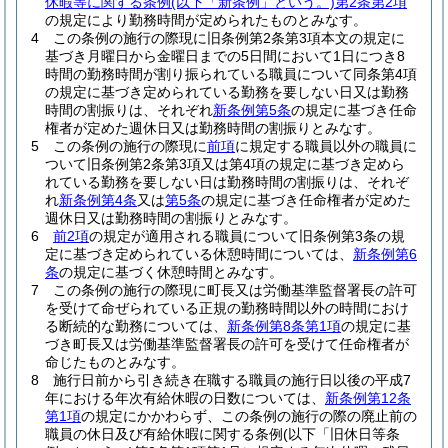
休暇等に関する条例
(以下「新条例」という。)
第2条第2項
の規定により勤務時間が定められたものとみなす。
4
この条例の施行の際現に旧条例第2条第3項本文の規定に
基づき月曜日から金曜日までの5日間において1日につき8
時間の勤務時間が割り振られている職員について同条第4項
の規定に基づき定められている勤務を要しない日又は勤務
時間の割振りは、それぞれ
新条例第5条
の規定に基づき任命
権者が定めた週休日又は勤務時間の割振りとみなす。
5
この条例の施行の際現に
前項
に規定する職員以外の職員に
ついて旧条例第2条第3項又は第4項の規定に基づき定めら
れている勤務を要しない日は勤務時間の割振りは、それぞ
れ
新条例第4条
又は
第5条
の規定に基づき任命権者が定めた
週休日又は勤務時間の割振りとみなす。
6
前2項
の規定が適用される職員について旧条例第3条の規
定に基づき定められている休憩時間については、
新条例第6
条
の規定に基づく休憩時間とみなす。
7
この条例の施行の際現に町長又は労働基準監督署長の許可
を受けて命ぜられている正規の勤務時間以外の時間におけ
る断続的な勤務については、
新条例第8条第1項
の規定に基
づき町長又は労働基準監督署長の許可を受けて任命権者が
命じたものとみなす。
8
施行日前から引き続き在職する職員の施行日以後の平成7
年における年次有給休暇の日数については、
新条例第12条
第1項
の規定にかかわらず、この条例の施行の際の廃止前の
職員の休日及び有給休暇に関する条例
(以下「旧休日等条