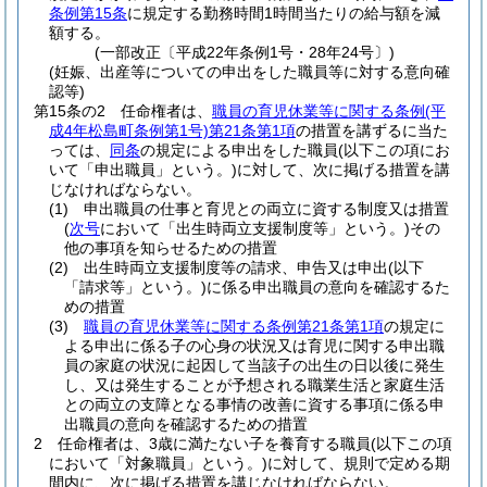
条例第15条
に規定する勤務時間1時間当たりの給与額を減
額する。
(一部改正〔平成22年条例1号・28年24号〕)
(妊娠、出産等についての申出をした職員等に対する意向確
認等)
第15条の2
任命権者は、
職員の育児休業等に関する条例
(平
成4年松島町条例第1号)
第21条第1項
の措置を講ずるに当た
っては、
同条
の規定による申出をした職員
(以下この項にお
いて「申出職員」という。)
に対して、次に掲げる措置を講
じなければならない。
(1)
申出職員の仕事と育児との両立に資する制度又は措置
(
次号
において「出生時両立支援制度等」という。)
その
他の事項を知らせるための措置
(2)
出生時両立支援制度等の請求、申告又は申出
(以下
「請求等」という。)
に係る申出職員の意向を確認するた
めの措置
(3)
職員の育児休業等に関する条例第21条第1項
の規定に
よる申出に係る子の心身の状況又は育児に関する申出職
員の家庭の状況に起因して当該子の出生の日以後に発生
し、又は発生することが予想される職業生活と家庭生活
との両立の支障となる事情の改善に資する事項に係る申
出職員の意向を確認するための措置
2
任命権者は、3歳に満たない子を養育する職員
(以下この項
において「対象職員」という。)
に対して、規則で定める期
間内に、次に掲げる措置を講じなければならない。