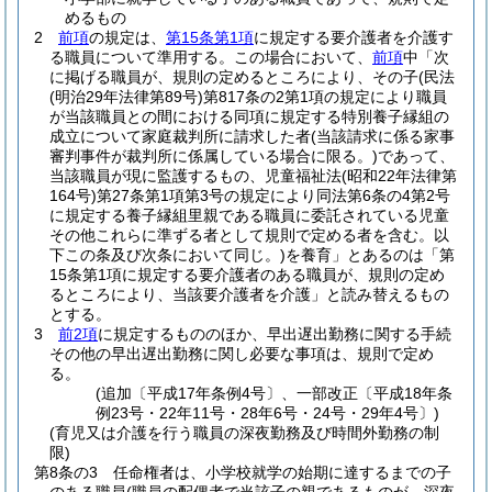
めるもの
2
前項
の規定は、
第15条第1項
に規定する要介護者を介護す
る職員について準用する。
この場合において、
前項
中「次
に掲げる職員が、規則の定めるところにより、その子
(民法
(明治29年法律第89号)
第817条の2第1項の規定により職員
が当該職員との間における同項に規定する特別養子縁組の
成立について家庭裁判所に請求した者
(当該請求に係る家事
審判事件が裁判所に係属している場合に限る。)
であって、
当該職員が現に監護するもの、児童福祉法
(昭和22年法律第
164号)
第27条第1項第3号の規定により同法第6条の4第2号
に規定する養子縁組里親である職員に委託されている児童
その他これらに準ずる者として規則で定める者を含む。以
下この条及び次条において同じ。)
を養育」とあるのは「第
15条第1項に規定する要介護者のある職員が、規則の定め
るところにより、当該要介護者を介護」と読み替えるもの
とする。
3
前2項
に規定するもののほか、早出遅出勤務に関する手続
その他の早出遅出勤務に関し必要な事項は、規則で定め
る。
(追加〔平成17年条例4号〕、一部改正〔平成18年条
例23号・22年11号・28年6号・24号・29年4号〕)
(育児又は介護を行う職員の深夜勤務及び時間外勤務の制
限)
第8条の3
任命権者は、小学校就学の始期に達するまでの子