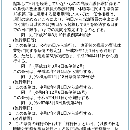
起算して6月を経過していないものの当該介護休暇に係るこ
の条例の改正後の職員の勤務時間、休暇等に関する条例第
15条第1項に規定する指定期間については、任命権者は、
規則の定めるところにより、初日から当該職員の申出に基
づく施行日以後の日
(初日から起算して6月を経過する日ま
での日に限る。)
までの期間を指定するものとする。
附
則
(平成29年3月10日
条例第4号)
抄
(施行期日等)
1
この条例は、公布の日から施行し、改正後の職員の育児休
業等に関する条例の規定は、平成29年1月1日から適用す
る。
ただし、附則第3項の規定は、平成29年4月1日から施
行する。
附
則
(平成31年3月4日
条例第2号)
この条例は、平成31年4月1日から施行する。
附
則
(令和元年12月18日
条例第28号)
抄
(施行期日)
1
この条例は、令和2年4月1日から施行する。
附
則
(令和4年12月6日
条例第15号)
この条例は、令和5年4月1日から施行する。
附
則
(令和7年3月6日
条例第4号)
(施行期日)
1
この条例は、令和7年4月1日から施行する。
(経過措置)
2
この条例の施行の日
(以下「施行日」という。)
以後の日を
時間外勤務制限開始日とする改正後の職員の勤務時間、休