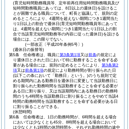
(育児短時間勤務職員等、定年前再任用短時間勤務職員及び
短時間勤務職員にあっては、8日以上の週休日)
を設けるこ
とが困難である職員について、町長と協議して、規則の定
めるところにより、4週間を超えない期間につき1週間当た
り1日以上の割合で週休日
(育児短時間勤務職員等にあって
は、4週間を超えない期間につき1週間当たり1日以上の割
合で当該育児短時間勤務等の内容に従った週休日)
を設ける
場合には、この限りでない。
(一部改正〔平成20年条例5号〕)
(週休日の振替等)
第5条
任命権者は、職員に
第3条第1項
又は
前条
の規定によ
り週休日とされた日において特に勤務することを命ずる必
要がある場合には、規則の定めるところにより、
第3条第2
項
又は
前条第1項
の規定により勤務時間が割り振られた日
(以下この条において「勤務日」という。)
のうち規則で定
める期間内にある勤務日を週休日に変更して当該勤務日に
割り振られた勤務時間を当該勤務することを命ずる必要が
ある日に割り振り、又は当該期間内にある勤務日の勤務時
間のうち4時間を当該勤務日に割り振ることをやめて当該4
時間の勤務時間を当該勤務することを命ずる必要がある日
に割り振ることができる。
(休憩時間)
第6条
任命権者は、1日の勤務時間が、6時間を超える場合
においては少なくとも45分、8時間を超える場合において
は少なくとも1時間の休憩時間を、それぞれ勤務時間の途中