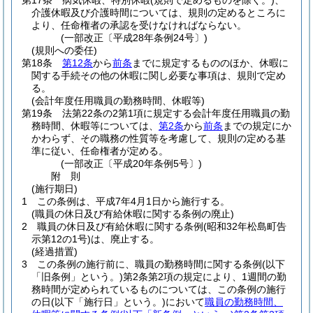
第17条
病気休暇、特別休暇
(規則で定めるものを除く。)
、
介護休暇及び介護時間については、規則の定めるところに
より、任命権者の承認を受けなければならない。
(一部改正〔平成28年条例24号〕)
(規則への委任)
第18条
第12条
から
前条
までに規定するもののほか、休暇に
関する手続その他の休暇に関し必要な事項は、規則で定め
る。
(会計年度任用職員の勤務時間、休暇等)
第19条
法第22条の2第1項に規定する会計年度任用職員の勤
務時間、休暇等については、
第2条
から
前条
までの規定にか
かわらず、その職務の性質等を考慮して、規則の定める基
準に従い、任命権者が定める。
(一部改正〔平成20年条例5号〕)
附
則
(施行期日)
1
この条例は、平成7年4月1日から施行する。
(職員の休日及び有給休暇に関する条例の廃止)
2
職員の休日及び有給休暇に関する条例
(昭和32年松島町告
示第12の1号)
は、廃止する。
(経過措置)
3
この条例の施行前に、職員の勤務時間に関する条例
(以下
「旧条例」という。)
第2条第2項の規定により、1週間の勤
務時間が定められているものについては、この条例の施行
の日
(以下「施行日」という。)
において
職員の勤務時間、