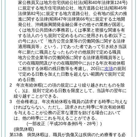
家公務員又は地方住宅供給公社法
(昭和40年法律第124号)
に規定する地方住宅供給公社、地方道路公社法
(昭和45年
法律第82号)
に規定する地方道路公社、公有地の拡大の推
進に関する法律
(昭和47年法律第66号)
に規定する土地開
発公社、沖縄振興開発金融公庫その他その業務が国若し
くは地方公共団体の事務若しくは事業と密接な関連を有
する法人のうち規則で定めるものに使用される者
(以下こ
の号において「地方公営企業等の労働関係に関する法律
適用職員等」という。)
であった者であって引き続き当該
年に新たに職員となったものその他規則で定める職員
地方公営企業等の労働関係に関する法律適用職員等とし
ての在職期間及びその在職期間中における年次有給休暇
に相当する休暇の残日数等を考慮し、20日に
次項
の規則
で定める日数を加えた日数を超えない範囲内で規則で定
める日数
2
年次有給休暇
(この項の規定により繰り越されたものを除
く。)
は、規則で定める日数を限度として、当該年の翌年に
繰り越すことができる。
3
任命権者は、年次有給休暇を職員の請求する時季に与えな
ければならない。
ただし、請求された時季に年次有給休暇
を与えることが公務の正常な運営を妨げる場合において
は、他の時季にこれを与えることができる。
(一部改正〔平成20年条例5号・28号〕)
(病気休暇)
第13条
病気休暇は、職員が負傷又は疾病のため療養する必