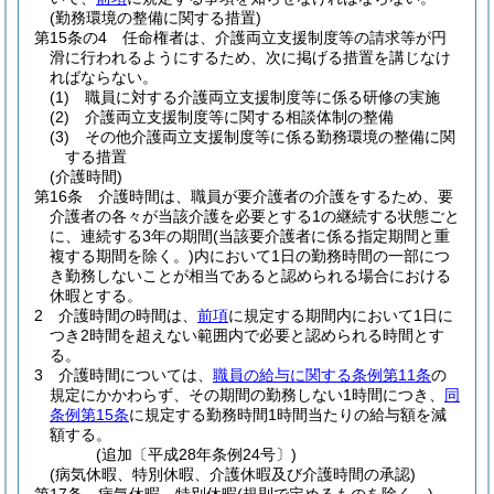
(勤務環境の整備に関する措置)
第15条の4
任命権者は、介護両立支援制度等の請求等が円
滑に行われるようにするため、次に掲げる措置を講じなけ
ればならない。
(1)
職員に対する介護両立支援制度等に係る研修の実施
(2)
介護両立支援制度等に関する相談体制の整備
(3)
その他介護両立支援制度等に係る勤務環境の整備に関
する措置
(介護時間)
第16条
介護時間は、職員が要介護者の介護をするため、要
介護者の各々が当該介護を必要とする1の継続する状態ごと
に、連続する3年の期間
(当該要介護者に係る指定期間と重
複する期間を除く。)
内において1日の勤務時間の一部につ
き勤務しないことが相当であると認められる場合における
休暇とする。
2
介護時間の時間は、
前項
に規定する期間内において1日に
つき2時間を超えない範囲内で必要と認められる時間とす
る。
3
介護時間については、
職員の給与に関する条例第11条
の
規定にかかわらず、その期間の勤務しない1時間につき、
同
条例第15条
に規定する勤務時間1時間当たりの給与額を減
額する。
(追加〔平成28年条例24号〕)
(病気休暇、特別休暇、介護休暇及び介護時間の承認)