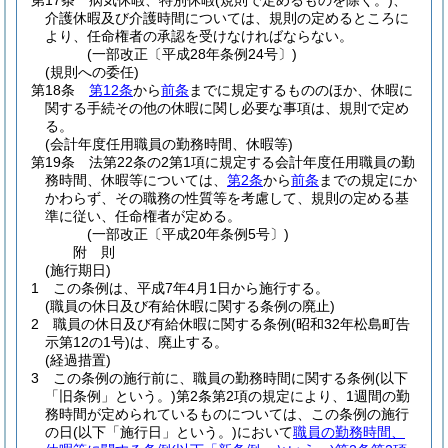
第17条
病気休暇、特別休暇
(規則で定めるものを除く。)
、
介護休暇及び介護時間については、規則の定めるところに
より、任命権者の承認を受けなければならない。
(一部改正〔平成28年条例24号〕)
(規則への委任)
第18条
第12条
から
前条
までに規定するもののほか、休暇に
関する手続その他の休暇に関し必要な事項は、規則で定め
る。
(会計年度任用職員の勤務時間、休暇等)
第19条
法第22条の2第1項に規定する会計年度任用職員の勤
務時間、休暇等については、
第2条
から
前条
までの規定にか
かわらず、その職務の性質等を考慮して、規則の定める基
準に従い、任命権者が定める。
(一部改正〔平成20年条例5号〕)
附
則
(施行期日)
1
この条例は、平成7年4月1日から施行する。
(職員の休日及び有給休暇に関する条例の廃止)
2
職員の休日及び有給休暇に関する条例
(昭和32年松島町告
示第12の1号)
は、廃止する。
(経過措置)
3
この条例の施行前に、職員の勤務時間に関する条例
(以下
「旧条例」という。)
第2条第2項の規定により、1週間の勤
務時間が定められているものについては、この条例の施行
の日
(以下「施行日」という。)
において
職員の勤務時間、