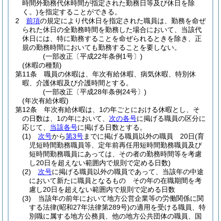
時間外勤務代休時間が指定された勤務日等及び休日を除
く。)
を指定することができる。
2
前項
の規定により代休日を指定された職員は、勤務を命ぜ
られた休日の全勤務時間を勤務した場合において、当該代
休日には、特に勤務することを命ぜられるときを除き、正
規の勤務時間においても勤務することを要しない。
(一部改正〔平成22年条例1号〕)
(休暇の種類)
第11条
職員の休暇は、年次有給休暇、病気休暇、特別休
暇、介護休暇及び介護時間とする。
(一部改正〔平成28年条例24号〕)
(年次有給休暇)
第12条
年次有給休暇は、1の年ごとにおける休暇とし、そ
の日数は、1の年において、
次の各号
に掲げる職員の区分に
応じて、
当該各号
に掲げる日数とする。
(1)
次号
から
第3号
までに掲げる職員以外の職員 20日
(育
児短時間勤務職員等、定年前再任用短時間勤務職員及び
短時間勤務職員にあっては、その者の勤務時間等を考慮
し20日を超えない範囲内で規則で定める日数)
(2)
次号
に掲げる職員以外の職員であって、当該年の中途
において新たに職員となるもの その年の在職期間を考
慮し20日を超えない範囲内で規則で定める日数
(3)
当該年の前年において地方公営企業等の労働関係に関
する法律
(昭和27年法律第289号)
の適用を受ける職員、特
別職に属する地方公務員、他の地方公共団体の職員、国