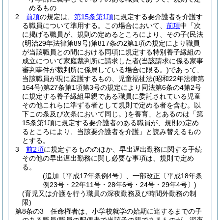
めるもの
2
前項
の規定は、
第15条第1項
に規定する要介護者を介護す
る職員について準用する。
この場合において、
前項
中「次
に掲げる職員が、規則の定めるところにより、その子
(民法
(明治29年法律第89号)
第817条の2第1項の規定により職員
が当該職員との間における同項に規定する特別養子縁組の
成立について家庭裁判所に請求した者
(当該請求に係る家事
審判事件が裁判所に係属している場合に限る。)
であって、
当該職員が現に監護するもの、児童福祉法
(昭和22年法律第
164号)
第27条第1項第3号の規定により同法第6条の4第2号
に規定する養子縁組里親である職員に委託されている児童
その他これらに準ずる者として規則で定める者を含む。以
下この条及び次条において同じ。)
を養育」とあるのは「第
15条第1項に規定する要介護者のある職員が、規則の定め
るところにより、当該要介護者を介護」と読み替えるもの
とする。
3
前2項
に規定するもののほか、早出遅出勤務に関する手続
その他の早出遅出勤務に関し必要な事項は、規則で定め
る。
(追加〔平成17年条例4号〕、一部改正〔平成18年条
例23号・22年11号・28年6号・24号・29年4号〕)
(育児又は介護を行う職員の深夜勤務及び時間外勤務の制
限)
第8条の3
任命権者は、小学校就学の始期に達するまでの子