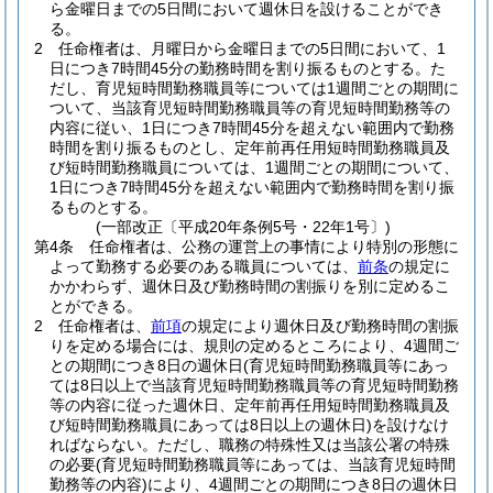
ら金曜日までの5日間において週休日を設けることができ
る。
2
任命権者は、月曜日から金曜日までの5日間において、1
日につき7時間45分の勤務時間を割り振るものとする。
た
だし、育児短時間勤務職員等については1週間ごとの期間に
ついて、当該育児短時間勤務職員等の育児短時間勤務等の
内容に従い、1日につき7時間45分を超えない範囲内で勤務
時間を割り振るものとし、定年前再任用短時間勤務職員及
び短時間勤務職員については、1週間ごとの期間について、
1日につき7時間45分を超えない範囲内で勤務時間を割り振
るものとする。
(一部改正〔平成20年条例5号・22年1号〕)
第4条
任命権者は、公務の運営上の事情により特別の形態に
よって勤務する必要のある職員については、
前条
の規定に
かかわらず、週休日及び勤務時間の割振りを別に定めるこ
とができる。
2
任命権者は、
前項
の規定により週休日及び勤務時間の割振
りを定める場合には、規則の定めるところにより、4週間ご
との期間につき8日の週休日
(育児短時間勤務職員等にあっ
ては8日以上で当該育児短時間勤務職員等の育児短時間勤務
等の内容に従った週休日、定年前再任用短時間勤務職員及
び短時間勤務職員にあっては8日以上の週休日)
を設けなけ
ればならない。
ただし、職務の特殊性又は当該公署の特殊
の必要
(育児短時間勤務職員等にあっては、当該育児短時間
勤務等の内容)
により、4週間ごとの期間につき8日の週休日