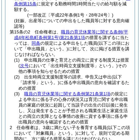
条例第15条
に規定する勤務時間1時間当たりの給与額を減
額する。
(一部改正〔平成22年条例1号・28年24号〕)
(妊娠、出産等についての申出をした職員等に対する意向確
認等)
第15条の2
任命権者は、
職員の育児休業等に関する条例
(平
成4年松島町条例第1号)
第21条第1項
の措置を講ずるに当た
っては、
同条
の規定による申出をした職員
(以下この項にお
いて「申出職員」という。)
に対して、次に掲げる措置を講
じなければならない。
(1)
申出職員の仕事と育児との両立に資する制度又は措置
(
次号
において「出生時両立支援制度等」という。)
その
他の事項を知らせるための措置
(2)
出生時両立支援制度等の請求、申告又は申出
(以下
「請求等」という。)
に係る申出職員の意向を確認するた
めの措置
(3)
職員の育児休業等に関する条例第21条第1項
の規定に
よる申出に係る子の心身の状況又は育児に関する申出職
員の家庭の状況に起因して当該子の出生の日以後に発生
し、又は発生することが予想される職業生活と家庭生活
との両立の支障となる事情の改善に資する事項に係る申
出職員の意向を確認するための措置
2
任命権者は、3歳に満たない子を養育する職員
(以下この項
において「対象職員」という。)
に対して、規則で定める期
間内に、次に掲げる措置を講じなければならない。