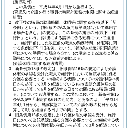
(施行期日)
1
この条例は、平成14年4月1日から施行する。
(育児又は介護を行う職員の時間外勤務の制限に関する経過
措置)
2
改正後の職員の勤務時間、休暇等に関する条例
(以下「新
条例」という。)
第8条の2第2項
(同条第3項において準用す
る場合を含む。)
の規定は、この条例の施行の日
(以下「施
行日」という。)
以後にする請求に係る勤務について適用
し、施行日前にした改正前の職員の勤務時間、休暇等に関
する条例
(以下「旧条例」という。)
第8条の2第2項
(同条第3
項において準用する場合を含む。)
の規定による請求に係る
勤務については、なお従前の例による。
(介護休暇に関する経過措置)
3
新条例第15条の規定は、旧条例第16条の規定により介護
休暇の承認を受けた職員で施行日において当該承認に係る
介護を必要とする1の継続する状態についての介護休暇の初
日から起算して3月を経過しているもの
(当該介護休暇の初
日から起算して6月を経過する日までの間にある職員に限
る。)
についても適用する。
この場合において、新条例第15
条第2項中「連続する6月の期間内」とあるのは、「平成14
年4月1日から、当該状態についての介護休暇の初日から起
算して6月を経過する日までの間」とする。
4
旧条例第16条の規定により介護休暇の承認を受け、施行
日において当該承認に係る介護を必要とする1の継続する状
態についての介護休暇の初日から起算して3月を経過してい