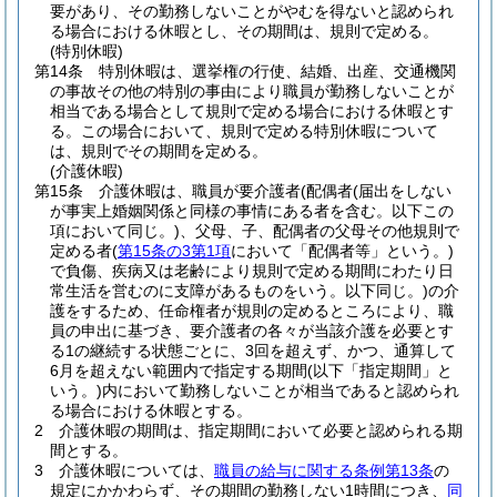
要があり、その勤務しないことがやむを得ないと認められ
る場合における休暇とし、その期間は、規則で定める。
(特別休暇)
第14条
特別休暇は、選挙権の行使、結婚、出産、交通機関
の事故その他の特別の事由により職員が勤務しないことが
相当である場合として規則で定める場合における休暇とす
る。
この場合において、規則で定める特別休暇について
は、規則でその期間を定める。
(介護休暇)
第15条
介護休暇は、職員が要介護者
(配偶者
(届出をしない
が事実上婚姻関係と同様の事情にある者を含む。以下この
項において同じ。)
、父母、子、配偶者の父母その他規則で
定める者
(
第15条の3第1項
において「配偶者等」という。)
で負傷、疾病又は老齢により規則で定める期間にわたり日
常生活を営むのに支障があるものをいう。以下同じ。)
の介
護をするため、任命権者が規則の定めるところにより、職
員の申出に基づき、要介護者の各々が当該介護を必要とす
る1の継続する状態ごとに、3回を超えず、かつ、通算して
6月を超えない範囲内で指定する期間
(以下「指定期間」と
いう。)
内において勤務しないことが相当であると認められ
る場合における休暇とする。
2
介護休暇の期間は、指定期間において必要と認められる期
間とする。
3
介護休暇については、
職員の給与に関する条例第13条
の
規定にかかわらず、その期間の勤務しない1時間につき、
同