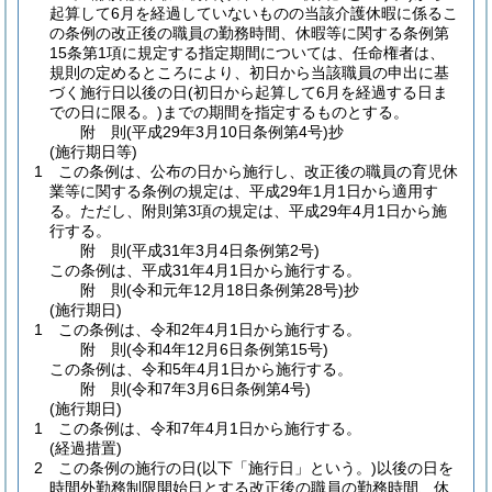
起算して6月を経過していないものの当該介護休暇に係るこ
の条例の改正後の職員の勤務時間、休暇等に関する条例第
15条第1項に規定する指定期間については、任命権者は、
規則の定めるところにより、初日から当該職員の申出に基
づく施行日以後の日
(初日から起算して6月を経過する日ま
での日に限る。)
までの期間を指定するものとする。
附
則
(平成29年3月10日
条例第4号)
抄
(施行期日等)
1
この条例は、公布の日から施行し、改正後の職員の育児休
業等に関する条例の規定は、平成29年1月1日から適用す
る。
ただし、附則第3項の規定は、平成29年4月1日から施
行する。
附
則
(平成31年3月4日
条例第2号)
この条例は、平成31年4月1日から施行する。
附
則
(令和元年12月18日
条例第28号)
抄
(施行期日)
1
この条例は、令和2年4月1日から施行する。
附
則
(令和4年12月6日
条例第15号)
この条例は、令和5年4月1日から施行する。
附
則
(令和7年3月6日
条例第4号)
(施行期日)
1
この条例は、令和7年4月1日から施行する。
(経過措置)
2
この条例の施行の日
(以下「施行日」という。)
以後の日を
時間外勤務制限開始日とする改正後の職員の勤務時間、休