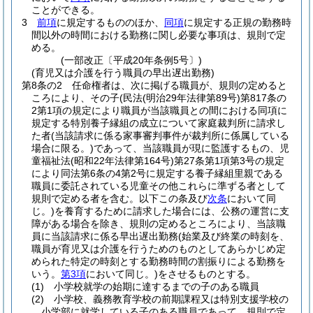
ことができる。
3
前項
に規定するもののほか、
同項
に規定する正規の勤務時
間以外の時間における勤務に関し必要な事項は、規則で定
める。
(一部改正〔平成20年条例5号〕)
(育児又は介護を行う職員の早出遅出勤務)
第8条の2
任命権者は、次に掲げる職員が、規則の定めると
ころにより、その子
(民法
(明治29年法律第89号)
第817条の
2第1項の規定により職員が当該職員との間における同項に
規定する特別養子縁組の成立について家庭裁判所に請求し
た者
(当該請求に係る家事審判事件が裁判所に係属している
場合に限る。)
であって、当該職員が現に監護するもの、児
童福祉法
(昭和22年法律第164号)
第27条第1項第3号の規定
により同法第6条の4第2号に規定する養子縁組里親である
職員に委託されている児童その他これらに準ずる者として
規則で定める者を含む。以下この条及び
次条
において同
じ。)
を養育するために請求した場合には、公務の運営に支
障がある場合を除き、規則の定めるところにより、当該職
員に当該請求に係る早出遅出勤務
(始業及び終業の時刻を、
職員が育児又は介護を行うためのものとしてあらかじめ定
められた特定の時刻とする勤務時間の割振りによる勤務を
いう。
第3項
において同じ。)
をさせるものとする。
(1)
小学校就学の始期に達するまでの子のある職員
(2)
小学校、義務教育学校の前期課程又は特別支援学校の
小学部に就学している子のある職員であって、規則で定