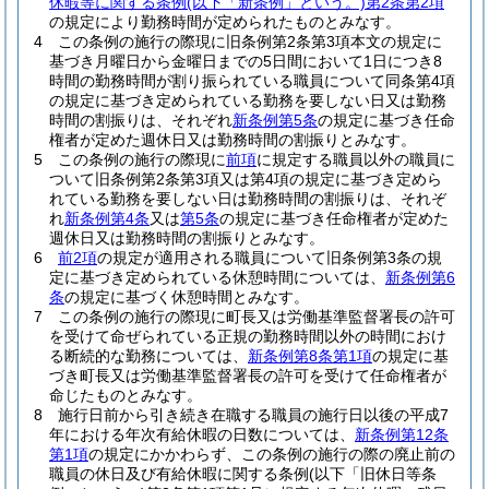
休暇等に関する条例
(以下「新条例」という。)
第2条第2項
の規定により勤務時間が定められたものとみなす。
4
この条例の施行の際現に旧条例第2条第3項本文の規定に
基づき月曜日から金曜日までの5日間において1日につき8
時間の勤務時間が割り振られている職員について同条第4項
の規定に基づき定められている勤務を要しない日又は勤務
時間の割振りは、それぞれ
新条例第5条
の規定に基づき任命
権者が定めた週休日又は勤務時間の割振りとみなす。
5
この条例の施行の際現に
前項
に規定する職員以外の職員に
ついて旧条例第2条第3項又は第4項の規定に基づき定めら
れている勤務を要しない日は勤務時間の割振りは、それぞ
れ
新条例第4条
又は
第5条
の規定に基づき任命権者が定めた
週休日又は勤務時間の割振りとみなす。
6
前2項
の規定が適用される職員について旧条例第3条の規
定に基づき定められている休憩時間については、
新条例第6
条
の規定に基づく休憩時間とみなす。
7
この条例の施行の際現に町長又は労働基準監督署長の許可
を受けて命ぜられている正規の勤務時間以外の時間におけ
る断続的な勤務については、
新条例第8条第1項
の規定に基
づき町長又は労働基準監督署長の許可を受けて任命権者が
命じたものとみなす。
8
施行日前から引き続き在職する職員の施行日以後の平成7
年における年次有給休暇の日数については、
新条例第12条
第1項
の規定にかかわらず、この条例の施行の際の廃止前の
職員の休日及び有給休暇に関する条例
(以下「旧休日等条