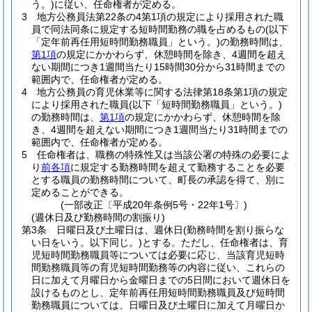
う。)
に従い、任命権者が定める。
3
地方公務員法第22条の4第1項の規定により採用された職
員で同法同条に規定する短時間勤務の職を占めるもの
(以下
「定年前再任用短時間勤務職員」という。)
の勤務時間は、
第1項
の規定にかかわらず、休憩時間を除き、4週間を超え
ない期間につき1週間当たり15時間30分から31時間までの
範囲内で、任命権者が定める。
4
地方公務員の育児休業等に関する法律第18条第1項の規定
により採用された職員
(以下「短時間勤務職員」という。)
の勤務時間は、
第1項
の規定にかかわらず、休憩時間を除
き、4週間を超えない期間につき1週間当たり31時間までの
範囲内で、任命権者が定める。
5
任命権者は、職務の特殊性又は当該公署の特殊の必要によ
り
前各項
に規定する勤務時間を超えて勤務することを必要
とする職員の勤務時間について、町長の承認を得て、別に
定めることができる。
(一部改正〔平成20年条例5号・22年1号〕)
(週休日及び勤務時間の割振り)
第3条
日曜日及び土曜日は、週休日
(勤務時間を割り振らな
い日をいう。以下同じ。)
とする。
ただし、任命権者は、育
児短時間勤務職員等については必要に応じ、当該育児短時
間勤務職員等の育児短時間勤務等の内容に従い、これらの
日に加えて月曜日から金曜日までの5日間において週休日を
設けるものとし、定年前再任用短時間勤務職員及び短時間
勤務職員については、日曜日及び土曜日に加えて月曜日か