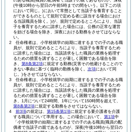
のある職員
(職員の配偶者で当該子の親であるものが、深夜
(午後10時から翌日の午前5時までの間をいう。以下この項
において同じ。)
において常態として当該子を養育すること
ができるものとして規則で定める者に該当する場合におけ
る当該職員を除く。)
が、規則で定めるところにより、当該
子を養育するために請求した場合には、公務の正常な運営
を妨げる場合を除き、深夜における勤務をさせてはならな
い。
2
任命権者は、小学校就学の始期に達するまでの子のある職
員が、規則で定めるところにより、当該子を養育するため
に請求した場合には、当該請求をした職員の業務を処理す
るための措置を講ずることが著しく困難である場合を除
き、
第8条第2項
に規定する勤務
(災害その他避けることので
きない事由に基づく臨時の勤務を除く。
次項
において同
じ。)
をさせてはならない。
3
任命権者は、小学校就学の始期に達するまでの子のある職
員が、規則で定めるところにより、当該子を養育するため
に請求した場合には、当該請求をした職員の業務を処理す
るための措置を講ずることが著しく困難である場合を除
き、1月について24時間、1年について150時間を超えて、
第8条第2項
に規定する勤務をさせてはならない。
4
前3項
の規定は、
第15条第1項
に規定する要介護者を介護
する職員について準用する。
この場合において、
第1項
中
「小学校就学の始期に達するまでの子のある職員
(職員の配
偶者で当該子の親であるものが、深夜
(午後10時から翌日の