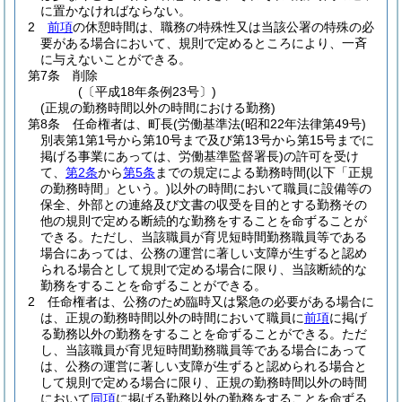
に置かなければならない。
2
前項
の休憩時間は、職務の特殊性又は当該公署の特殊の必
要がある場合において、規則で定めるところにより、一斉
に与えないことができる。
第7条
削除
(〔平成18年条例23号〕)
(正規の勤務時間以外の時間における勤務)
第8条
任命権者は、町長
(労働基準法
(昭和22年法律第49号)
別表第1第1号から第10号まで及び第13号から第15号までに
掲げる事業にあっては、労働基準監督署長)
の許可を受け
て、
第2条
から
第5条
までの規定による勤務時間
(以下「正規
の勤務時間」という。)
以外の時間において職員に設備等の
保全、外部との連絡及び文書の収受を目的とする勤務その
他の規則で定める断続的な勤務をすることを命ずることが
できる。
ただし、当該職員が育児短時間勤務職員等である
場合にあっては、公務の運営に著しい支障が生ずると認め
られる場合として規則で定める場合に限り、当該断続的な
勤務をすることを命ずることができる。
2
任命権者は、公務のため臨時又は緊急の必要がある場合に
は、正規の勤務時間以外の時間において職員に
前項
に掲げ
る勤務以外の勤務をすることを命ずることができる。
ただ
し、当該職員が育児短時間勤務職員等である場合にあって
は、公務の運営に著しい支障が生ずると認められる場合と
して規則で定める場合に限り、正規の勤務時間以外の時間
において
同項
に掲げる勤務以外の勤務をすることを命ずる