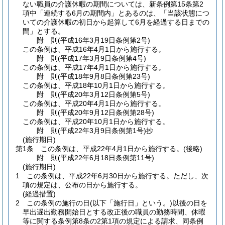
ない職員の介護休暇の期間については、新条例第15条第2
項中「連続する6月の期間内」とあるのは、「当該状態につ
いての介護休暇の初日から起算して6月を経過する日までの
間」とする。
附
則
(平成16年3月19日
条例第2号)
この条例は、平成16年4月1日から施行する。
附
則
(平成17年3月9日
条例第4号)
この条例は、平成17年4月1日から施行する。
附
則
(平成18年9月8日
条例第23号)
この条例は、平成18年10月1日から施行する。
附
則
(平成20年3月12日
条例第5号)
この条例は、平成20年4月1日から施行する。
附
則
(平成20年9月12日
条例第28号)
この条例は、平成20年10月1日から施行する。
附
則
(平成22年3月9日
条例第1号)
抄
(施行期日)
第1条
この条例は、平成22年4月1日から施行する。
(後略)
附
則
(平成22年6月18日
条例第11号)
(施行期日)
1
この条例は、平成22年6月30日から施行する。
ただし、次
項の規定は、公布の日から施行する。
(経過措置)
2
この条例の施行の日
(以下「施行日」という。)
以後の日を
早出遅出勤務開始日とする改正後の職員の勤務時間、休暇
等に関する条例第8条の2第1項の規定による請求、同条例