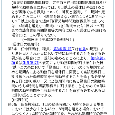
(育児短時間勤務職員等、定年前再任用短時間勤務職員及び
短時間勤務職員にあっては、8日以上の週休日)
を設けるこ
とが困難である職員について、町長と協議して、規則の定
めるところにより、4週間を超えない期間につき1週間当た
り1日以上の割合で週休日
(育児短時間勤務職員等にあって
は、4週間を超えない期間につき1週間当たり1日以上の割
合で当該育児短時間勤務等の内容に従った週休日)
を設ける
場合には、この限りでない。
(一部改正〔平成20年条例5号〕)
(週休日の振替等)
第5条
任命権者は、職員に
第3条第1項
又は
前条
の規定によ
り週休日とされた日において特に勤務することを命ずる必
要がある場合には、規則の定めるところにより、
第3条第2
項
又は
前条第1項
の規定により勤務時間が割り振られた日
(以下この条において「勤務日」という。)
のうち規則で定
める期間内にある勤務日を週休日に変更して当該勤務日に
割り振られた勤務時間を当該勤務することを命ずる必要が
ある日に割り振り、又は当該期間内にある勤務日の勤務時
間のうち4時間を当該勤務日に割り振ることをやめて当該4
時間の勤務時間を当該勤務することを命ずる必要がある日
に割り振ることができる。
(休憩時間)
第6条
任命権者は、1日の勤務時間が、6時間を超える場合
においては少なくとも45分、8時間を超える場合において
は少なくとも1時間の休憩時間を、それぞれ勤務時間の途中