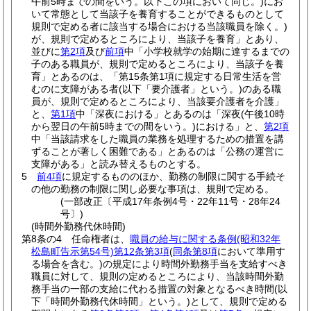
午前5時までの間をいう。以下この項において同じ。)
にお
いて常態として当該子を養育することができるものとして
規則で定める者に該当する場合における当該職員を除く。)
が、規則で定めるところにより、当該子を養育」とあり、
並びに
第2項
及び
前項
中「小学校就学の始期に達するまでの
子のある職員が、規則で定めるところにより、当該子を養
育」とあるのは、「第15条第1項に規定する日常生活を営
むのに支障がある者
(以下「要介護者」という。)
のある職
員が、規則で定めるところにより、当該要介護者を介護」
と、
第1項
中「深夜における」とあるのは「深夜
(午後10時
から翌日の午前5時までの間をいう。)
における」と、
第2項
中「当該請求をした職員の業務を処理するための措置を講
ずることが著しく困難である」とあるのは「公務の運営に
支障がある」と読み替えるものとする。
5
前4項
に規定するもののほか、勤務の制限に関する手続そ
の他の勤務の制限に関し必要な事項は、規則で定める。
(一部改正〔平成17年条例4号・22年11号・28年24
号〕)
(時間外勤務代休時間)
第8条の4
任命権者は、
職員の給与に関する条例
(昭和32年
松島町告示第54号)
第12条第3項
(
同条第8項
において準用す
る場合を含む。)
の規定により時間外勤務手当を支給すべき
職員に対して、規則の定めるところにより、当該時間外勤
務手当の一部の支給に代わる措置の対象となるべき時間
(以
下「時間外勤務代休時間」という。)
として、規則で定める