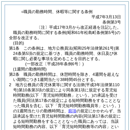
○職員の勤務時間、休暇等に関する条例
平成7年3月13日
条例第3号
〔注〕平成17年3月から改正経過を注記した。
職員の勤務時間に関する条例(昭和61年松島町条例第5号)の
全部を改正する。
(目的)
第1条
この条例は、地方公務員法
(昭和25年法律第261号)
第
24条第5項の規定に基づき、職員の勤務時間、休日及び休
暇に関し必要な事項を定めることを目的とする。
(一部改正〔平成28年条例6号〕)
(1週間の勤務時間)
第2条
職員の勤務時間は、休憩時間を除き、4週間を超えな
い期間につき1週間当たり38時間45分とする。
2
地方公務員の育児休業等に関する法律
(平成3年法律第110
号)
第10条第3項の規定により同条第1項に規定する育児短
時間勤務
(以下「育児短時間勤務」という。)
の承認を受け
た職員
(同法第17条の規定による短時間勤務をすることとな
った職員を含む。以下「育児短時間勤務職員等」という。)
の1週間当たりの勤務時間は、
前項
の規定にかかわらず、当
該承認を受けた育児短時間勤務の内容
(同法第17条の規定に
よる短時間勤務をすることとなった職員にあっては、当該
短時間勤務の内容。以下「育児短時間勤務等の内容」とい