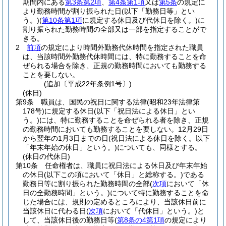
期間内にある
第3条第2項
、
第4条第1項
又は
第5条
の規定に
より勤務時間が割り振られた日
(以下「勤務日等」とい
う。)
(
第10条第1項
に規定する休日及び代休日を除く。)
に
割り振られた勤務時間の全部又は一部を指定することがで
きる。
2
前項
の規定により時間外勤務代休時間を指定された職員
は、当該時間外勤務代休時間には、特に勤務することを命
ぜられる場合を除き、正規の勤務時間においても勤務する
ことを要しない。
(追加〔平成22年条例1号〕)
(休日)
第9条
職員は、国民の祝日に関する法律
(昭和23年法律第
178号)
に規定する休日
(以下「祝日法による休日」とい
う。)
には、特に勤務することを命ぜられる者を除き、正規
の勤務時間においても勤務することを要しない。
12月29日
から翌年の1月3日までの日
(祝日法による休日を除く。以下
「年末年始の休日」という。)
についても、同様とする。
(休日の代休日)
第10条
任命権者は、職員に祝日法による休日及び年末年始
の休日
(以下この項において「休日」と総称する。)
である
勤務日等に割り振られた勤務時間の全部
(
次項
において「休
日の全勤務時間」という。)
について特に勤務することを命
じた場合には、規則の定めるところにより、当該休日前に
当該休日に代わる日
(
次項
において「代休日」という。)
と
して、当該休日後の勤務日等
(
第8条の4第1項
の規定により