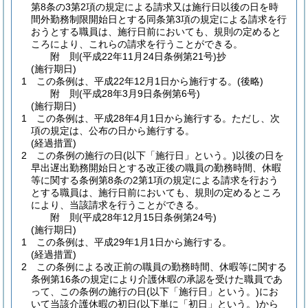
第8条の3第2項の規定による請求又は施行日以後の日を時
間外勤務制限開始日とする同条第3項の規定による請求を行
おうとする職員は、施行日前においても、規則の定めると
ころにより、これらの請求を行うことができる。
附
則
(平成22年11月24日
条例第21号)
抄
(施行期日)
1
この条例は、平成22年12月1日から施行する。
(後略)
附
則
(平成28年3月9日
条例第6号)
(施行期日)
1
この条例は、平成28年4月1日から施行する。
ただし、次
項の規定は、公布の日から施行する。
(経過措置)
2
この条例の施行の日
(以下「施行日」という。)
以後の日を
早出遅出勤務開始日とする改正後の職員の勤務時間、休暇
等に関する条例第8条の2第1項の規定による請求を行おう
とする職員は、施行日前においても、規則の定めるところ
により、当該請求を行うことができる。
附
則
(平成28年12月15日
条例第24号)
(施行期日)
1
この条例は、平成29年1月1日から施行する。
(経過措置)
2
この条例による改正前の職員の勤務時間、休暇等に関する
条例第16条の規定により介護休暇の承認を受けた職員であ
って、この条例の施行の日
(以下「施行日」という。)
にお
いて当該介護休暇の初日
(以下単に「初日」という。)
から