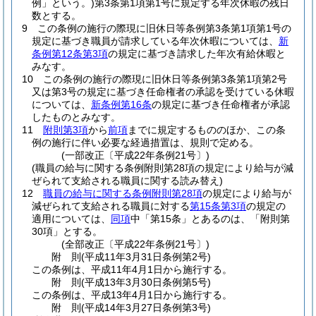
例」という。)
第3条第1項第1号に規定する年次休暇の残日
数とする。
9
この条例の施行の際現に旧休日等条例第3条第1項第1号の
規定に基づき職員が請求している年次休暇については、
新
条例第12条第3項
の規定に基づき請求した年次有給休暇と
みなす。
10
この条例の施行の際現に旧休日等条例第3条第1項第2号
又は第3号の規定に基づき任命権者の承認を受けている休暇
については、
新条例第16条
の規定に基づき任命権者が承認
したものとみなす。
11
附則第3項
から
前項
までに規定するもののほか、この条
例の施行に伴い必要な経過措置は、規則で定める。
(一部改正〔平成22年条例21号〕)
(職員の給与に関する条例附則第28項の規定により給与が減
ぜられて支給される職員に関する読み替え)
12
職員の給与に関する条例附則第28項
の規定により給与が
減ぜられて支給される職員に対する
第15条第3項
の規定の
適用については、
同項
中「第15条」とあるのは、「附則第
30項」とする。
(全部改正〔平成22年条例21号〕)
附
則
(平成11年3月31日
条例第2号)
この条例は、平成11年4月1日から施行する。
附
則
(平成13年3月30日
条例第5号)
この条例は、平成13年4月1日から施行する。
附
則
(平成14年3月27日
条例第3号)