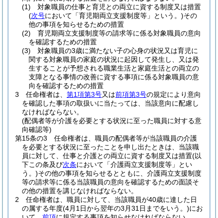
(1)
対象職員の仕事と育児との両立に資する制度又は措置
(
次号
において「育児期両立支援制度等」という。)
その
他の事項を知らせるための措置
(2)
育児期両立支援制度等の請求等に係る対象職員の意向
を確認するための措置
(3)
対象職員の3歳に満たない子の心身の状況又は育児に
関する対象職員の家庭の状況に起因して発生し、又は発
生することが予想される職業生活と家庭生活との両立の
支障となる事情の改善に資する事項に係る対象職員の意
向を確認するための措置
3
任命権者は、
第1項第3号
又は
前項第3号
の規定により意向
を確認した事項の取扱いに当たっては、当該意向に配慮し
なければならない。
(配偶者等が介護を必要とする状況に至った職員に対する意
向確認等)
第15条の3
任命権者は、職員の配偶者等が当該職員の介護
を必要とする状況に至ったことを申し出たときは、当該職
員に対して、仕事と介護との両立に資する制度又は措置
(以
下この条及び
次条
において「介護両立支援制度等」とい
う。)
その他の事項を知らせるとともに、介護両立支援制度
等の請求等に係る当該職員の意向を確認するための面談そ
の他の措置を講じなければならない。
2
任命権者は、職員に対して、当該職員が40歳に達した日
の属する年度
(4月1日から翌年の3月31日までをいう。)
にお
いて、
前項
に規定する事項を知らせなければならない。