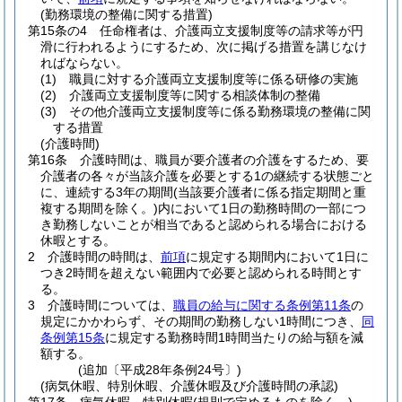
(勤務環境の整備に関する措置)
第15条の4
任命権者は、介護両立支援制度等の請求等が円
滑に行われるようにするため、次に掲げる措置を講じなけ
ればならない。
(1)
職員に対する介護両立支援制度等に係る研修の実施
(2)
介護両立支援制度等に関する相談体制の整備
(3)
その他介護両立支援制度等に係る勤務環境の整備に関
する措置
(介護時間)
第16条
介護時間は、職員が要介護者の介護をするため、要
介護者の各々が当該介護を必要とする1の継続する状態ごと
に、連続する3年の期間
(当該要介護者に係る指定期間と重
複する期間を除く。)
内において1日の勤務時間の一部につ
き勤務しないことが相当であると認められる場合における
休暇とする。
2
介護時間の時間は、
前項
に規定する期間内において1日に
つき2時間を超えない範囲内で必要と認められる時間とす
る。
3
介護時間については、
職員の給与に関する条例第11条
の
規定にかかわらず、その期間の勤務しない1時間につき、
同
条例第15条
に規定する勤務時間1時間当たりの給与額を減
額する。
(追加〔平成28年条例24号〕)
(病気休暇、特別休暇、介護休暇及び介護時間の承認)