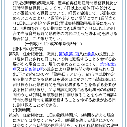
(育児短時間勤務職員等、定年前再任用短時間勤務職員及び
短時間勤務職員にあっては、8日以上の週休日)
を設けるこ
とが困難である職員について、町長と協議して、規則の定
めるところにより、4週間を超えない期間につき1週間当た
り1日以上の割合で週休日
(育児短時間勤務職員等にあって
は、4週間を超えない期間につき1週間当たり1日以上の割
合で当該育児短時間勤務等の内容に従った週休日)
を設ける
場合には、この限りでない。
(一部改正〔平成20年条例5号〕)
(週休日の振替等)
第5条
任命権者は、職員に
第3条第1項
又は
前条
の規定によ
り週休日とされた日において特に勤務することを命ずる必
要がある場合には、規則の定めるところにより、
第3条第2
項
又は
前条第1項
の規定により勤務時間が割り振られた日
(以下この条において「勤務日」という。)
のうち規則で定
める期間内にある勤務日を週休日に変更して当該勤務日に
割り振られた勤務時間を当該勤務することを命ずる必要が
ある日に割り振り、又は当該期間内にある勤務日の勤務時
間のうち4時間を当該勤務日に割り振ることをやめて当該4
時間の勤務時間を当該勤務することを命ずる必要がある日
に割り振ることができる。
(休憩時間)
第6条
任命権者は、1日の勤務時間が、6時間を超える場合
においては少なくとも45分、8時間を超える場合において
は少なくとも1時間の休憩時間を、それぞれ勤務時間の途中