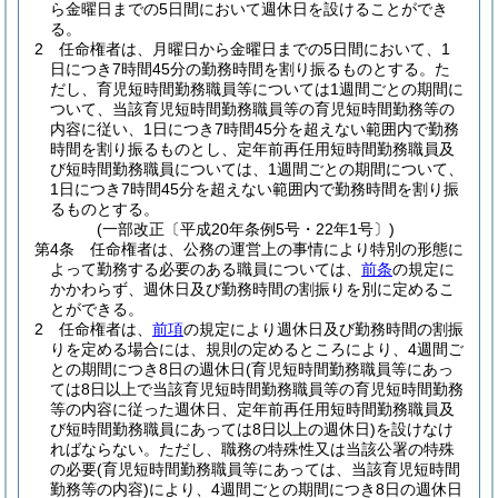
ら金曜日までの5日間において週休日を設けることができ
る。
2
任命権者は、月曜日から金曜日までの5日間において、1
日につき7時間45分の勤務時間を割り振るものとする。
た
だし、育児短時間勤務職員等については1週間ごとの期間に
ついて、当該育児短時間勤務職員等の育児短時間勤務等の
内容に従い、1日につき7時間45分を超えない範囲内で勤務
時間を割り振るものとし、定年前再任用短時間勤務職員及
び短時間勤務職員については、1週間ごとの期間について、
1日につき7時間45分を超えない範囲内で勤務時間を割り振
るものとする。
(一部改正〔平成20年条例5号・22年1号〕)
第4条
任命権者は、公務の運営上の事情により特別の形態に
よって勤務する必要のある職員については、
前条
の規定に
かかわらず、週休日及び勤務時間の割振りを別に定めるこ
とができる。
2
任命権者は、
前項
の規定により週休日及び勤務時間の割振
りを定める場合には、規則の定めるところにより、4週間ご
との期間につき8日の週休日
(育児短時間勤務職員等にあっ
ては8日以上で当該育児短時間勤務職員等の育児短時間勤務
等の内容に従った週休日、定年前再任用短時間勤務職員及
び短時間勤務職員にあっては8日以上の週休日)
を設けなけ
ればならない。
ただし、職務の特殊性又は当該公署の特殊
の必要
(育児短時間勤務職員等にあっては、当該育児短時間
勤務等の内容)
により、4週間ごとの期間につき8日の週休日