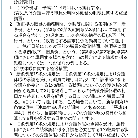
(施行期日)
1
この条例は、平成14年4月1日から施行する。
(育児又は介護を行う職員の時間外勤務の制限に関する経過
措置)
2
改正後の職員の勤務時間、休暇等に関する条例
(以下「新
条例」という。)
第8条の2第2項
(同条第3項において準用す
る場合を含む。)
の規定は、この条例の施行の日
(以下「施
行日」という。)
以後にする請求に係る勤務について適用
し、施行日前にした改正前の職員の勤務時間、休暇等に関
する条例
(以下「旧条例」という。)
第8条の2第2項
(同条第3
項において準用する場合を含む。)
の規定による請求に係る
勤務については、なお従前の例による。
(介護休暇に関する経過措置)
3
新条例第15条の規定は、旧条例第16条の規定により介護
休暇の承認を受けた職員で施行日において当該承認に係る
介護を必要とする1の継続する状態についての介護休暇の初
日から起算して3月を経過しているもの
(当該介護休暇の初
日から起算して6月を経過する日までの間にある職員に限
る。)
についても適用する。
この場合において、新条例第15
条第2項中「連続する6月の期間内」とあるのは、「平成14
年4月1日から、当該状態についての介護休暇の初日から起
算して6月を経過する日までの間」とする。
4
旧条例第16条の規定により介護休暇の承認を受け、施行
日において当該承認に係る介護を必要とする1の継続する状
態についての介護休暇の初日から起算して3月を経過してい