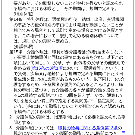
要があり、その勤務しないことがやむを得ないと認められ
る場合における休暇とし、その期間は、規則で定める。
(特別休暇)
第14条
特別休暇は、選挙権の行使、結婚、出産、交通機関
の事故その他の特別の事由により職員が勤務しないことが
相当である場合として規則で定める場合における休暇とす
る。
この場合において、規則で定める特別休暇について
は、規則でその期間を定める。
(介護休暇)
第15条
介護休暇は、職員が要介護者
(配偶者
(届出をしない
が事実上婚姻関係と同様の事情にある者を含む。以下この
項において同じ。)
、父母、子、配偶者の父母その他規則で
定める者
(
第15条の3第1項
において「配偶者等」という。)
で負傷、疾病又は老齢により規則で定める期間にわたり日
常生活を営むのに支障があるものをいう。以下同じ。)
の介
護をするため、任命権者が規則の定めるところにより、職
員の申出に基づき、要介護者の各々が当該介護を必要とす
る1の継続する状態ごとに、3回を超えず、かつ、通算して
6月を超えない範囲内で指定する期間
(以下「指定期間」と
いう。)
内において勤務しないことが相当であると認められ
る場合における休暇とする。
2
介護休暇の期間は、指定期間において必要と認められる期
間とする。
3
介護休暇については、
職員の給与に関する条例第13条
の
規定にかかわらず、その期間の勤務しない1時間につき、
同