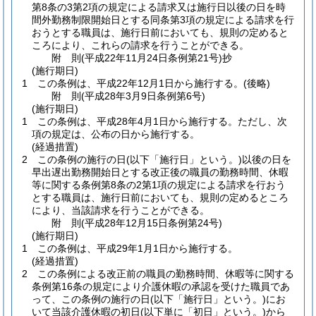
第8条の3第2項の規定による請求又は施行日以後の日を時
間外勤務制限開始日とする同条第3項の規定による請求を行
おうとする職員は、施行日前においても、規則の定めると
ころにより、これらの請求を行うことができる。
附
則
(平成22年11月24日
条例第21号)
抄
(施行期日)
1
この条例は、平成22年12月1日から施行する。
(後略)
附
則
(平成28年3月9日
条例第6号)
(施行期日)
1
この条例は、平成28年4月1日から施行する。
ただし、次
項の規定は、公布の日から施行する。
(経過措置)
2
この条例の施行の日
(以下「施行日」という。)
以後の日を
早出遅出勤務開始日とする改正後の職員の勤務時間、休暇
等に関する条例第8条の2第1項の規定による請求を行おう
とする職員は、施行日前においても、規則の定めるところ
により、当該請求を行うことができる。
附
則
(平成28年12月15日
条例第24号)
(施行期日)
1
この条例は、平成29年1月1日から施行する。
(経過措置)
2
この条例による改正前の職員の勤務時間、休暇等に関する
条例第16条の規定により介護休暇の承認を受けた職員であ
って、この条例の施行の日
(以下「施行日」という。)
にお
いて当該介護休暇の初日
(以下単に「初日」という。)
から