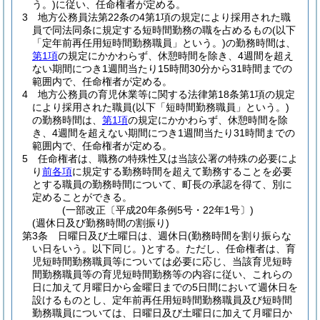
う。)
に従い、任命権者が定める。
3
地方公務員法第22条の4第1項の規定により採用された職
員で同法同条に規定する短時間勤務の職を占めるもの
(以下
「定年前再任用短時間勤務職員」という。)
の勤務時間は、
第1項
の規定にかかわらず、休憩時間を除き、4週間を超え
ない期間につき1週間当たり15時間30分から31時間までの
範囲内で、任命権者が定める。
4
地方公務員の育児休業等に関する法律第18条第1項の規定
により採用された職員
(以下「短時間勤務職員」という。)
の勤務時間は、
第1項
の規定にかかわらず、休憩時間を除
き、4週間を超えない期間につき1週間当たり31時間までの
範囲内で、任命権者が定める。
5
任命権者は、職務の特殊性又は当該公署の特殊の必要によ
り
前各項
に規定する勤務時間を超えて勤務することを必要
とする職員の勤務時間について、町長の承認を得て、別に
定めることができる。
(一部改正〔平成20年条例5号・22年1号〕)
(週休日及び勤務時間の割振り)
第3条
日曜日及び土曜日は、週休日
(勤務時間を割り振らな
い日をいう。以下同じ。)
とする。
ただし、任命権者は、育
児短時間勤務職員等については必要に応じ、当該育児短時
間勤務職員等の育児短時間勤務等の内容に従い、これらの
日に加えて月曜日から金曜日までの5日間において週休日を
設けるものとし、定年前再任用短時間勤務職員及び短時間
勤務職員については、日曜日及び土曜日に加えて月曜日か