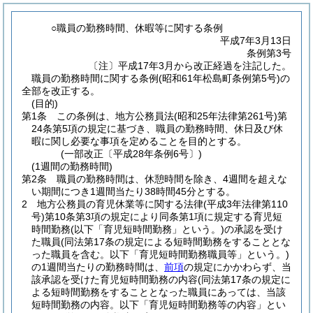
○職員の勤務時間、休暇等に関する条例
平成7年3月13日
条例第3号
〔注〕平成17年3月から改正経過を注記した。
職員の勤務時間に関する条例(昭和61年松島町条例第5号)の
全部を改正する。
(目的)
第1条
この条例は、地方公務員法
(昭和25年法律第261号)
第
24条第5項の規定に基づき、職員の勤務時間、休日及び休
暇に関し必要な事項を定めることを目的とする。
(一部改正〔平成28年条例6号〕)
(1週間の勤務時間)
第2条
職員の勤務時間は、休憩時間を除き、4週間を超えな
い期間につき1週間当たり38時間45分とする。
2
地方公務員の育児休業等に関する法律
(平成3年法律第110
号)
第10条第3項の規定により同条第1項に規定する育児短
時間勤務
(以下「育児短時間勤務」という。)
の承認を受け
た職員
(同法第17条の規定による短時間勤務をすることとな
った職員を含む。以下「育児短時間勤務職員等」という。)
の1週間当たりの勤務時間は、
前項
の規定にかかわらず、当
該承認を受けた育児短時間勤務の内容
(同法第17条の規定に
よる短時間勤務をすることとなった職員にあっては、当該
短時間勤務の内容。以下「育児短時間勤務等の内容」とい