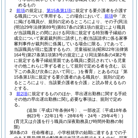
めるもの
2
前項
の規定は、
第15条第1項
に規定する要介護者を介護す
る職員について準用する。
この場合において、
前項
中「次
に掲げる職員が、規則の定めるところにより、その子
(民法
(明治29年法律第89号)
第817条の2第1項の規定により職員
が当該職員との間における同項に規定する特別養子縁組の
成立について家庭裁判所に請求した者
(当該請求に係る家事
審判事件が裁判所に係属している場合に限る。)
であって、
当該職員が現に監護するもの、児童福祉法
(昭和22年法律第
164号)
第27条第1項第3号の規定により同法第6条の4第2号
に規定する養子縁組里親である職員に委託されている児童
その他これらに準ずる者として規則で定める者を含む。以
下この条及び次条において同じ。)
を養育」とあるのは「第
15条第1項に規定する要介護者のある職員が、規則の定め
るところにより、当該要介護者を介護」と読み替えるもの
とする。
3
前2項
に規定するもののほか、早出遅出勤務に関する手続
その他の早出遅出勤務に関し必要な事項は、規則で定め
る。
(追加〔平成17年条例4号〕、一部改正〔平成18年条
例23号・22年11号・28年6号・24号・29年4号〕)
(育児又は介護を行う職員の深夜勤務及び時間外勤務の制
限)
第8条の3
任命権者は、小学校就学の始期に達するまでの子