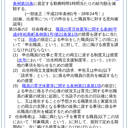
条例第15条
に規定する勤務時間1時間当たりの給与額を減
額する。
(一部改正〔平成22年条例1号・28年24号〕)
(妊娠、出産等についての申出をした職員等に対する意向確
認等)
第15条の2
任命権者は、
職員の育児休業等に関する条例
(平
成4年松島町条例第1号)
第21条第1項
の措置を講ずるに当た
っては、
同条
の規定による申出をした職員
(以下この項にお
いて「申出職員」という。)
に対して、次に掲げる措置を講
じなければならない。
(1)
申出職員の仕事と育児との両立に資する制度又は措置
(
次号
において「出生時両立支援制度等」という。)
その
他の事項を知らせるための措置
(2)
出生時両立支援制度等の請求、申告又は申出
(以下
「請求等」という。)
に係る申出職員の意向を確認するた
めの措置
(3)
職員の育児休業等に関する条例第21条第1項
の規定に
よる申出に係る子の心身の状況又は育児に関する申出職
員の家庭の状況に起因して当該子の出生の日以後に発生
し、又は発生することが予想される職業生活と家庭生活
との両立の支障となる事情の改善に資する事項に係る申
出職員の意向を確認するための措置
2
任命権者は、3歳に満たない子を養育する職員
(以下この項
において「対象職員」という。)
に対して、規則で定める期
間内に、次に掲げる措置を講じなければならない。