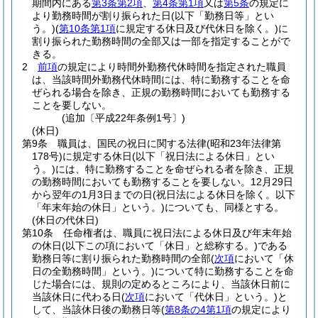
期間内にある
第3条第2項
、
第4条第1項
又は
第5条
の規定に
より勤務時間が割り振られた日
(以下「勤務日等」とい
う。)
(
第10条第1項
に規定する休日及び代休日を除く。)
に
割り振られた勤務時間の全部又は一部を指定することがで
きる。
2
前項
の規定により時間外勤務代休時間を指定された職員
は、当該時間外勤務代休時間には、特に勤務することを命
ぜられる場合を除き、正規の勤務時間においても勤務する
ことを要しない。
(追加〔平成22年条例1号〕)
(休日)
第9条
職員は、国民の祝日に関する法律
(昭和23年法律第
178号)
に規定する休日
(以下「祝日法による休日」とい
う。)
には、特に勤務することを命ぜられる者を除き、正規
の勤務時間においても勤務することを要しない。
12月29日
から翌年の1月3日までの日
(祝日法による休日を除く。以下
「年末年始の休日」という。)
についても、同様とする。
(休日の代休日)
第10条
任命権者は、職員に祝日法による休日及び年末年始
の休日
(以下この項において「休日」と総称する。)
である
勤務日等に割り振られた勤務時間の全部
(
次項
において「休
日の全勤務時間」という。)
について特に勤務することを命
じた場合には、規則の定めるところにより、当該休日前に
当該休日に代わる日
(
次項
において「代休日」という。)
と
して、当該休日後の勤務日等
(
第8条の4第1項
の規定により