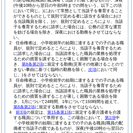
のある職員
(職員の配偶者で当該子の親であるものが、深夜
(午後10時から翌日の午前5時までの間をいう。以下この項
において同じ。)
において常態として当該子を養育すること
ができるものとして規則で定める者に該当する場合におけ
る当該職員を除く。)
が、規則で定めるところにより、当該
子を養育するために請求した場合には、公務の正常な運営
を妨げる場合を除き、深夜における勤務をさせてはならな
い。
2
任命権者は、小学校就学の始期に達するまでの子のある職
員が、規則で定めるところにより、当該子を養育するため
に請求した場合には、当該請求をした職員の業務を処理す
るための措置を講ずることが著しく困難である場合を除
き、
第8条第2項
に規定する勤務
(災害その他避けることので
きない事由に基づく臨時の勤務を除く。
次項
において同
じ。)
をさせてはならない。
3
任命権者は、小学校就学の始期に達するまでの子のある職
員が、規則で定めるところにより、当該子を養育するため
に請求した場合には、当該請求をした職員の業務を処理す
るための措置を講ずることが著しく困難である場合を除
き、1月について24時間、1年について150時間を超えて、
第8条第2項
に規定する勤務をさせてはならない。
4
前3項
の規定は、
第15条第1項
に規定する要介護者を介護
する職員について準用する。
この場合において、
第1項
中
「小学校就学の始期に達するまでの子のある職員
(職員の配
偶者で当該子の親であるものが、深夜
(午後10時から翌日の