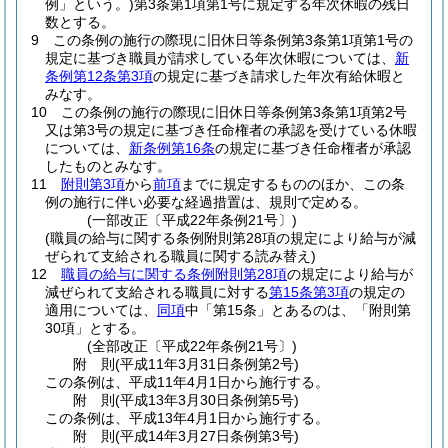
例」という。)
第3条第1項第1号に規定する年次休暇の残日
数とする。
9
この条例の施行の際現に旧休日等条例第3条第1項第1号の
規定に基づき職員が請求している年次休暇については、
新
条例第12条第3項
の規定に基づき請求した年次有給休暇と
みなす。
10
この条例の施行の際現に旧休日等条例第3条第1項第2号
又は第3号の規定に基づき任命権者の承認を受けている休暇
については、
新条例第16条
の規定に基づき任命権者が承認
したものとみなす。
11
附則第3項
から
前項
までに規定するもののほか、この条
例の施行に伴い必要な経過措置は、規則で定める。
(一部改正〔平成22年条例21号〕)
(職員の給与に関する条例附則第28項の規定により給与が減
ぜられて支給される職員に関する読み替え)
12
職員の給与に関する条例附則第28項
の規定により給与が
減ぜられて支給される職員に対する
第15条第3項
の規定の
適用については、
同項
中「第15条」とあるのは、「附則第
30項」とする。
(全部改正〔平成22年条例21号〕)
附
則
(平成11年3月31日
条例第2号)
この条例は、平成11年4月1日から施行する。
附
則
(平成13年3月30日
条例第5号)
この条例は、平成13年4月1日から施行する。
附
則
(平成14年3月27日
条例第3号)