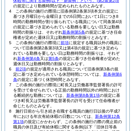
休暇等に関する条例
(以下「新条例」という。)
第2条第2項
の規定により勤務時間が定められたものとみなす。
4
この条例の施行の際現に旧条例第2条第3項本文の規定に
基づき月曜日から金曜日までの5日間において1日につき8
時間の勤務時間が割り振られている職員について同条第4項
の規定に基づき定められている勤務を要しない日又は勤務
時間の割振りは、それぞれ
新条例第5条
の規定に基づき任命
権者が定めた週休日又は勤務時間の割振りとみなす。
5
この条例の施行の際現に
前項
に規定する職員以外の職員に
ついて旧条例第2条第3項又は第4項の規定に基づき定めら
れている勤務を要しない日は勤務時間の割振りは、それぞ
れ
新条例第4条
又は
第5条
の規定に基づき任命権者が定めた
週休日又は勤務時間の割振りとみなす。
6
前2項
の規定が適用される職員について旧条例第3条の規
定に基づき定められている休憩時間については、
新条例第6
条
の規定に基づく休憩時間とみなす。
7
この条例の施行の際現に町長又は労働基準監督署長の許可
を受けて命ぜられている正規の勤務時間以外の時間におけ
る断続的な勤務については、
新条例第8条第1項
の規定に基
づき町長又は労働基準監督署長の許可を受けて任命権者が
命じたものとみなす。
8
施行日前から引き続き在職する職員の施行日以後の平成7
年における年次有給休暇の日数については、
新条例第12条
第1項
の規定にかかわらず、この条例の施行の際の廃止前の
職員の休日及び有給休暇に関する条例
(以下「旧休日等条