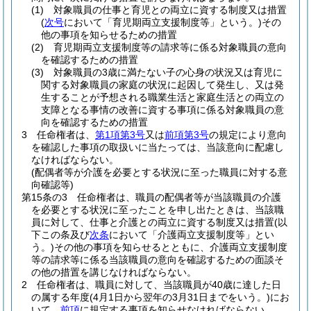
(1)
対象職員の仕事と育児との両立に資する制度又は措置
(
次号
において「育児期両立支援制度等」という。)
その
他の事項を知らせるための措置
(2)
育児期両立支援制度等の請求等に係る対象職員の意向
を確認するための措置
(3)
対象職員の3歳に満たない子の心身の状況又は育児に
関する対象職員の家庭の状況に起因して発生し、又は発
生することが予想される職業生活と家庭生活との両立の
支障となる事情の改善に資する事項に係る対象職員の意
向を確認するための措置
3
任命権者は、
第1項第3号
又は
前項第3号
の規定により意向
を確認した事項の取扱いに当たっては、当該意向に配慮し
なければならない。
(配偶者等が介護を必要とする状況に至った職員に対する意
向確認等)
第15条の3
任命権者は、職員の配偶者等が当該職員の介護
を必要とする状況に至ったことを申し出たときは、当該職
員に対して、仕事と介護との両立に資する制度又は措置
(以
下この条及び
次条
において「介護両立支援制度等」とい
う。)
その他の事項を知らせるとともに、介護両立支援制度
等の請求等に係る当該職員の意向を確認するための面談そ
の他の措置を講じなければならない。
2
任命権者は、職員に対して、当該職員が40歳に達した日
の属する年度
(4月1日から翌年の3月31日までをいう。)
にお
いて、
前項
に規定する事項を知らせなければならない。