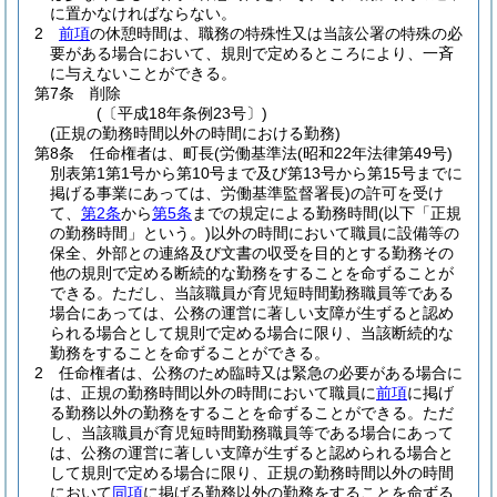
に置かなければならない。
2
前項
の休憩時間は、職務の特殊性又は当該公署の特殊の必
要がある場合において、規則で定めるところにより、一斉
に与えないことができる。
第7条
削除
(〔平成18年条例23号〕)
(正規の勤務時間以外の時間における勤務)
第8条
任命権者は、町長
(労働基準法
(昭和22年法律第49号)
別表第1第1号から第10号まで及び第13号から第15号までに
掲げる事業にあっては、労働基準監督署長)
の許可を受け
て、
第2条
から
第5条
までの規定による勤務時間
(以下「正規
の勤務時間」という。)
以外の時間において職員に設備等の
保全、外部との連絡及び文書の収受を目的とする勤務その
他の規則で定める断続的な勤務をすることを命ずることが
できる。
ただし、当該職員が育児短時間勤務職員等である
場合にあっては、公務の運営に著しい支障が生ずると認め
られる場合として規則で定める場合に限り、当該断続的な
勤務をすることを命ずることができる。
2
任命権者は、公務のため臨時又は緊急の必要がある場合に
は、正規の勤務時間以外の時間において職員に
前項
に掲げ
る勤務以外の勤務をすることを命ずることができる。
ただ
し、当該職員が育児短時間勤務職員等である場合にあって
は、公務の運営に著しい支障が生ずると認められる場合と
して規則で定める場合に限り、正規の勤務時間以外の時間
において
同項
に掲げる勤務以外の勤務をすることを命ずる