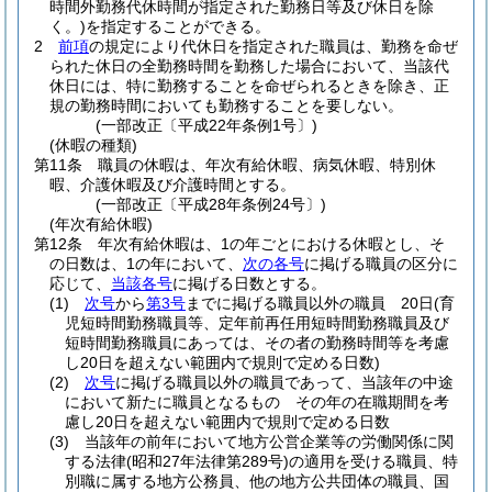
時間外勤務代休時間が指定された勤務日等及び休日を除
く。)
を指定することができる。
2
前項
の規定により代休日を指定された職員は、勤務を命ぜ
られた休日の全勤務時間を勤務した場合において、当該代
休日には、特に勤務することを命ぜられるときを除き、正
規の勤務時間においても勤務することを要しない。
(一部改正〔平成22年条例1号〕)
(休暇の種類)
第11条
職員の休暇は、年次有給休暇、病気休暇、特別休
暇、介護休暇及び介護時間とする。
(一部改正〔平成28年条例24号〕)
(年次有給休暇)
第12条
年次有給休暇は、1の年ごとにおける休暇とし、そ
の日数は、1の年において、
次の各号
に掲げる職員の区分に
応じて、
当該各号
に掲げる日数とする。
(1)
次号
から
第3号
までに掲げる職員以外の職員 20日
(育
児短時間勤務職員等、定年前再任用短時間勤務職員及び
短時間勤務職員にあっては、その者の勤務時間等を考慮
し20日を超えない範囲内で規則で定める日数)
(2)
次号
に掲げる職員以外の職員であって、当該年の中途
において新たに職員となるもの その年の在職期間を考
慮し20日を超えない範囲内で規則で定める日数
(3)
当該年の前年において地方公営企業等の労働関係に関
する法律
(昭和27年法律第289号)
の適用を受ける職員、特
別職に属する地方公務員、他の地方公共団体の職員、国