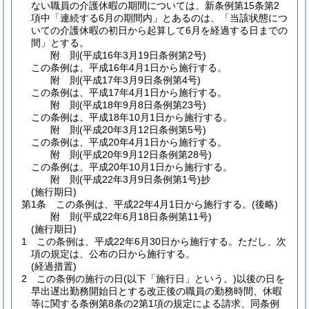
ない職員の介護休暇の期間については、新条例第15条第2
項中「連続する6月の期間内」とあるのは、「当該状態につ
いての介護休暇の初日から起算して6月を経過する日までの
間」とする。
附
則
(平成16年3月19日
条例第2号)
この条例は、平成16年4月1日から施行する。
附
則
(平成17年3月9日
条例第4号)
この条例は、平成17年4月1日から施行する。
附
則
(平成18年9月8日
条例第23号)
この条例は、平成18年10月1日から施行する。
附
則
(平成20年3月12日
条例第5号)
この条例は、平成20年4月1日から施行する。
附
則
(平成20年9月12日
条例第28号)
この条例は、平成20年10月1日から施行する。
附
則
(平成22年3月9日
条例第1号)
抄
(施行期日)
第1条
この条例は、平成22年4月1日から施行する。
(後略)
附
則
(平成22年6月18日
条例第11号)
(施行期日)
1
この条例は、平成22年6月30日から施行する。
ただし、次
項の規定は、公布の日から施行する。
(経過措置)
2
この条例の施行の日
(以下「施行日」という。)
以後の日を
早出遅出勤務開始日とする改正後の職員の勤務時間、休暇
等に関する条例第8条の2第1項の規定による請求、同条例