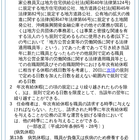
家公務員又は地方住宅供給公社法
(昭和40年法律第124号)
に規定する地方住宅供給公社、地方道路公社法
(昭和45年
法律第82号)
に規定する地方道路公社、公有地の拡大の推
進に関する法律
(昭和47年法律第66号)
に規定する土地開
発公社、沖縄振興開発金融公庫その他その業務が国若し
くは地方公共団体の事務若しくは事業と密接な関連を有
する法人のうち規則で定めるものに使用される者
(以下こ
の号において「地方公営企業等の労働関係に関する法律
適用職員等」という。)
であった者であって引き続き当該
年に新たに職員となったものその他規則で定める職員
地方公営企業等の労働関係に関する法律適用職員等とし
ての在職期間及びその在職期間中における年次有給休暇
に相当する休暇の残日数等を考慮し、20日に
次項
の規則
で定める日数を加えた日数を超えない範囲内で規則で定
める日数
2
年次有給休暇
(この項の規定により繰り越されたものを除
く。)
は、規則で定める日数を限度として、当該年の翌年に
繰り越すことができる。
3
任命権者は、年次有給休暇を職員の請求する時季に与えな
ければならない。
ただし、請求された時季に年次有給休暇
を与えることが公務の正常な運営を妨げる場合において
は、他の時季にこれを与えることができる。
(一部改正〔平成20年条例5号・28号〕)
(病気休暇)
第13条
病気休暇は、職員が負傷又は疾病のため療養する必