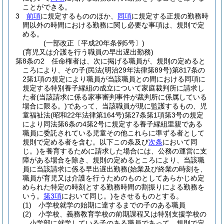
ことができる。
3
前項
に規定するもののほか、
同項
に規定する正規の勤務時
間以外の時間における勤務に関し必要な事項は、規則で定
める。
(一部改正〔平成20年条例5号〕)
(育児又は介護を行う職員の早出遅出勤務)
第8条の2
任命権者は、次に掲げる職員が、規則の定めると
ころにより、その子
(民法
(明治29年法律第89号)
第817条の
2第1項の規定により職員が当該職員との間における同項に
規定する特別養子縁組の成立について家庭裁判所に請求し
た者
(当該請求に係る家事審判事件が裁判所に係属している
場合に限る。)
であって、当該職員が現に監護するもの、児
童福祉法
(昭和22年法律第164号)
第27条第1項第3号の規定
により同法第6条の4第2号に規定する養子縁組里親である
職員に委託されている児童その他これらに準ずる者として
規則で定める者を含む。以下この条及び
次条
において同
じ。)
を養育するために請求した場合には、公務の運営に支
障がある場合を除き、規則の定めるところにより、当該職
員に当該請求に係る早出遅出勤務
(始業及び終業の時刻を、
職員が育児又は介護を行うためのものとしてあらかじめ定
められた特定の時刻とする勤務時間の割振りによる勤務を
いう。
第3項
において同じ。)
をさせるものとする。
(1)
小学校就学の始期に達するまでの子のある職員
(2)
小学校、義務教育学校の前期課程又は特別支援学校の
小学部に就学している子のある職員であって、規則で定