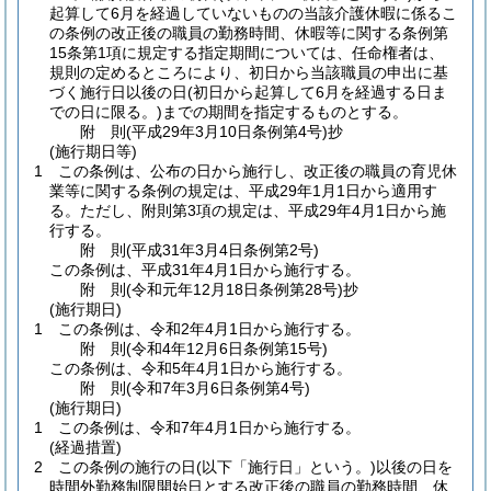
起算して6月を経過していないものの当該介護休暇に係るこ
の条例の改正後の職員の勤務時間、休暇等に関する条例第
15条第1項に規定する指定期間については、任命権者は、
規則の定めるところにより、初日から当該職員の申出に基
づく施行日以後の日
(初日から起算して6月を経過する日ま
での日に限る。)
までの期間を指定するものとする。
附
則
(平成29年3月10日
条例第4号)
抄
(施行期日等)
1
この条例は、公布の日から施行し、改正後の職員の育児休
業等に関する条例の規定は、平成29年1月1日から適用す
る。
ただし、附則第3項の規定は、平成29年4月1日から施
行する。
附
則
(平成31年3月4日
条例第2号)
この条例は、平成31年4月1日から施行する。
附
則
(令和元年12月18日
条例第28号)
抄
(施行期日)
1
この条例は、令和2年4月1日から施行する。
附
則
(令和4年12月6日
条例第15号)
この条例は、令和5年4月1日から施行する。
附
則
(令和7年3月6日
条例第4号)
(施行期日)
1
この条例は、令和7年4月1日から施行する。
(経過措置)
2
この条例の施行の日
(以下「施行日」という。)
以後の日を
時間外勤務制限開始日とする改正後の職員の勤務時間、休