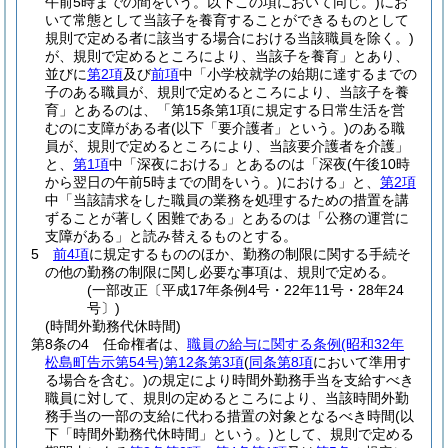
午前5時までの間をいう。以下この項において同じ。)
にお
いて常態として当該子を養育することができるものとして
規則で定める者に該当する場合における当該職員を除く。)
が、規則で定めるところにより、当該子を養育」とあり、
並びに
第2項
及び
前項
中「小学校就学の始期に達するまでの
子のある職員が、規則で定めるところにより、当該子を養
育」とあるのは、「第15条第1項に規定する日常生活を営
むのに支障がある者
(以下「要介護者」という。)
のある職
員が、規則で定めるところにより、当該要介護者を介護」
と、
第1項
中「深夜における」とあるのは「深夜
(午後10時
から翌日の午前5時までの間をいう。)
における」と、
第2項
中「当該請求をした職員の業務を処理するための措置を講
ずることが著しく困難である」とあるのは「公務の運営に
支障がある」と読み替えるものとする。
5
前4項
に規定するもののほか、勤務の制限に関する手続そ
の他の勤務の制限に関し必要な事項は、規則で定める。
(一部改正〔平成17年条例4号・22年11号・28年24
号〕)
(時間外勤務代休時間)
第8条の4
任命権者は、
職員の給与に関する条例
(昭和32年
松島町告示第54号)
第12条第3項
(
同条第8項
において準用す
る場合を含む。)
の規定により時間外勤務手当を支給すべき
職員に対して、規則の定めるところにより、当該時間外勤
務手当の一部の支給に代わる措置の対象となるべき時間
(以
下「時間外勤務代休時間」という。)
として、規則で定める