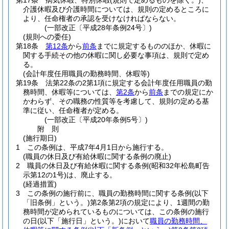
第17条
病気休暇、特別休暇
(規則で定めるものを除く。)
、
介護休暇及び介護時間については、規則の定めるところに
より、任命権者の承認を受けなければならない。
(一部改正〔平成28年条例24号〕)
(規則への委任)
第18条
第12条
から
前条
までに規定するもののほか、休暇に
関する手続その他の休暇に関し必要な事項は、規則で定め
る。
(会計年度任用職員の勤務時間、休暇等)
第19条
法第22条の2第1項に規定する会計年度任用職員の勤
務時間、休暇等については、
第2条
から
前条
までの規定にか
かわらず、その職務の性質等を考慮して、規則の定める基
準に従い、任命権者が定める。
(一部改正〔平成20年条例5号〕)
附
則
(施行期日)
1
この条例は、平成7年4月1日から施行する。
(職員の休日及び有給休暇に関する条例の廃止)
2
職員の休日及び有給休暇に関する条例
(昭和32年松島町告
示第12の1号)
は、廃止する。
(経過措置)
3
この条例の施行前に、職員の勤務時間に関する条例
(以下
「旧条例」という。)
第2条第2項の規定により、1週間の勤
務時間が定められているものについては、この条例の施行
の日
(以下「施行日」という。)
において
職員の勤務時間、