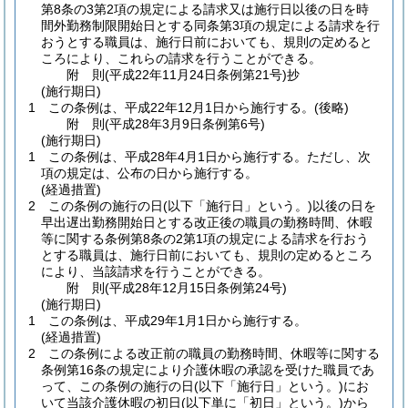
第8条の3第2項の規定による請求又は施行日以後の日を時
間外勤務制限開始日とする同条第3項の規定による請求を行
おうとする職員は、施行日前においても、規則の定めると
ころにより、これらの請求を行うことができる。
附
則
(平成22年11月24日
条例第21号)
抄
(施行期日)
1
この条例は、平成22年12月1日から施行する。
(後略)
附
則
(平成28年3月9日
条例第6号)
(施行期日)
1
この条例は、平成28年4月1日から施行する。
ただし、次
項の規定は、公布の日から施行する。
(経過措置)
2
この条例の施行の日
(以下「施行日」という。)
以後の日を
早出遅出勤務開始日とする改正後の職員の勤務時間、休暇
等に関する条例第8条の2第1項の規定による請求を行おう
とする職員は、施行日前においても、規則の定めるところ
により、当該請求を行うことができる。
附
則
(平成28年12月15日
条例第24号)
(施行期日)
1
この条例は、平成29年1月1日から施行する。
(経過措置)
2
この条例による改正前の職員の勤務時間、休暇等に関する
条例第16条の規定により介護休暇の承認を受けた職員であ
って、この条例の施行の日
(以下「施行日」という。)
にお
いて当該介護休暇の初日
(以下単に「初日」という。)
から