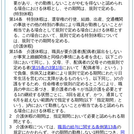
要があり、その勤務しないことがやむを得ないと認められ
る場合における休暇とし、その期間は、規則で定める。
(特別休暇)
第14条
特別休暇は、選挙権の行使、結婚、出産、交通機関
の事故その他の特別の事由により職員が勤務しないことが
相当である場合として規則で定める場合における休暇とす
る。
この場合において、規則で定める特別休暇について
は、規則でその期間を定める。
(介護休暇)
第15条
介護休暇は、職員が要介護者
(配偶者
(届出をしない
が事実上婚姻関係と同様の事情にある者を含む。以下この
項において同じ。)
、父母、子、配偶者の父母その他規則で
定める者
(
第15条の3第1項
において「配偶者等」という。)
で負傷、疾病又は老齢により規則で定める期間にわたり日
常生活を営むのに支障があるものをいう。以下同じ。)
の介
護をするため、任命権者が規則の定めるところにより、職
員の申出に基づき、要介護者の各々が当該介護を必要とす
る1の継続する状態ごとに、3回を超えず、かつ、通算して
6月を超えない範囲内で指定する期間
(以下「指定期間」と
いう。)
内において勤務しないことが相当であると認められ
る場合における休暇とする。
2
介護休暇の期間は、指定期間において必要と認められる期
間とする。
3
介護休暇については、
職員の給与に関する条例第13条
の
規定にかかわらず、その期間の勤務しない1時間につき、
同