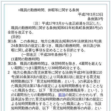
○職員の勤務時間、休暇等に関する条例
平成7年3月13日
条例第3号
〔注〕平成17年3月から改正経過を注記した。
職員の勤務時間に関する条例(昭和61年松島町条例第5号)の
全部を改正する。
(目的)
第1条
この条例は、地方公務員法
(昭和25年法律第261号)
第
24条第5項の規定に基づき、職員の勤務時間、休日及び休
暇に関し必要な事項を定めることを目的とする。
(一部改正〔平成28年条例6号〕)
(1週間の勤務時間)
第2条
職員の勤務時間は、休憩時間を除き、4週間を超えな
い期間につき1週間当たり38時間45分とする。
2
地方公務員の育児休業等に関する法律
(平成3年法律第110
号)
第10条第3項の規定により同条第1項に規定する育児短
時間勤務
(以下「育児短時間勤務」という。)
の承認を受け
た職員
(同法第17条の規定による短時間勤務をすることとな
った職員を含む。以下「育児短時間勤務職員等」という。)
の1週間当たりの勤務時間は、
前項
の規定にかかわらず、当
該承認を受けた育児短時間勤務の内容
(同法第17条の規定に
よる短時間勤務をすることとなった職員にあっては、当該
短時間勤務の内容。以下「育児短時間勤務等の内容」とい