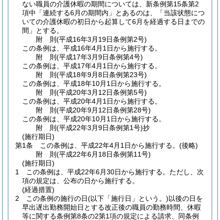
ない職員の介護休暇の期間については、新条例第15条第2
項中「連続する6月の期間内」とあるのは、「当該状態につ
いての介護休暇の初日から起算して6月を経過する日までの
間」とする。
附
則
(平成16年3月19日
条例第2号)
この条例は、平成16年4月1日から施行する。
附
則
(平成17年3月9日
条例第4号)
この条例は、平成17年4月1日から施行する。
附
則
(平成18年9月8日
条例第23号)
この条例は、平成18年10月1日から施行する。
附
則
(平成20年3月12日
条例第5号)
この条例は、平成20年4月1日から施行する。
附
則
(平成20年9月12日
条例第28号)
この条例は、平成20年10月1日から施行する。
附
則
(平成22年3月9日
条例第1号)
抄
(施行期日)
第1条
この条例は、平成22年4月1日から施行する。
(後略)
附
則
(平成22年6月18日
条例第11号)
(施行期日)
1
この条例は、平成22年6月30日から施行する。
ただし、次
項の規定は、公布の日から施行する。
(経過措置)
2
この条例の施行の日
(以下「施行日」という。)
以後の日を
早出遅出勤務開始日とする改正後の職員の勤務時間、休暇
等に関する条例第8条の2第1項の規定による請求、同条例