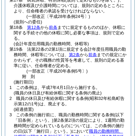
第17条
病気休暇、特別休暇
(規則で定めるものを除く。)
、
介護休暇及び介護時間については、規則の定めるところに
より、任命権者の承認を受けなければならない。
(一部改正〔平成28年条例24号〕)
(規則への委任)
第18条
第12条
から
前条
までに規定するもののほか、休暇に
関する手続その他の休暇に関し必要な事項は、規則で定め
る。
(会計年度任用職員の勤務時間、休暇等)
第19条
法第22条の2第1項に規定する会計年度任用職員の勤
務時間、休暇等については、
第2条
から
前条
までの規定にか
かわらず、その職務の性質等を考慮して、規則の定める基
準に従い、任命権者が定める。
(一部改正〔平成20年条例5号〕)
附
則
(施行期日)
1
この条例は、平成7年4月1日から施行する。
(職員の休日及び有給休暇に関する条例の廃止)
2
職員の休日及び有給休暇に関する条例
(昭和32年松島町告
示第12の1号)
は、廃止する。
(経過措置)
3
この条例の施行前に、職員の勤務時間に関する条例
(以下
「旧条例」という。)
第2条第2項の規定により、1週間の勤
務時間が定められているものについては、この条例の施行
の日
(以下「施行日」という。)
において
職員の勤務時間、