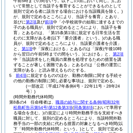
午前5時までの間をいう。以下この項において同じ。)
にお
いて常態として当該子を養育することができるものとして
規則で定める者に該当する場合における当該職員を除く。)
が、規則で定めるところにより、当該子を養育」とあり、
並びに
第2項
及び
前項
中「小学校就学の始期に達するまでの
子のある職員が、規則で定めるところにより、当該子を養
育」とあるのは、「第15条第1項に規定する日常生活を営
むのに支障がある者
(以下「要介護者」という。)
のある職
員が、規則で定めるところにより、当該要介護者を介護」
と、
第1項
中「深夜における」とあるのは「深夜
(午後10時
から翌日の午前5時までの間をいう。)
における」と、
第2項
中「当該請求をした職員の業務を処理するための措置を講
ずることが著しく困難である」とあるのは「公務の運営に
支障がある」と読み替えるものとする。
5
前4項
に規定するもののほか、勤務の制限に関する手続そ
の他の勤務の制限に関し必要な事項は、規則で定める。
(一部改正〔平成17年条例4号・22年11号・28年24
号〕)
(時間外勤務代休時間)
第8条の4
任命権者は、
職員の給与に関する条例
(昭和32年
松島町告示第54号)
第12条第3項
(
同条第8項
において準用す
る場合を含む。)
の規定により時間外勤務手当を支給すべき
職員に対して、規則の定めるところにより、当該時間外勤
務手当の一部の支給に代わる措置の対象となるべき時間
(以
下「時間外勤務代休時間」という。)
として、規則で定める