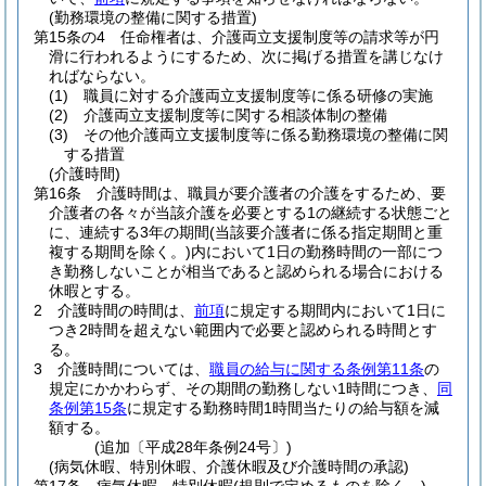
(勤務環境の整備に関する措置)
第15条の4
任命権者は、介護両立支援制度等の請求等が円
滑に行われるようにするため、次に掲げる措置を講じなけ
ればならない。
(1)
職員に対する介護両立支援制度等に係る研修の実施
(2)
介護両立支援制度等に関する相談体制の整備
(3)
その他介護両立支援制度等に係る勤務環境の整備に関
する措置
(介護時間)
第16条
介護時間は、職員が要介護者の介護をするため、要
介護者の各々が当該介護を必要とする1の継続する状態ごと
に、連続する3年の期間
(当該要介護者に係る指定期間と重
複する期間を除く。)
内において1日の勤務時間の一部につ
き勤務しないことが相当であると認められる場合における
休暇とする。
2
介護時間の時間は、
前項
に規定する期間内において1日に
つき2時間を超えない範囲内で必要と認められる時間とす
る。
3
介護時間については、
職員の給与に関する条例第11条
の
規定にかかわらず、その期間の勤務しない1時間につき、
同
条例第15条
に規定する勤務時間1時間当たりの給与額を減
額する。
(追加〔平成28年条例24号〕)
(病気休暇、特別休暇、介護休暇及び介護時間の承認)