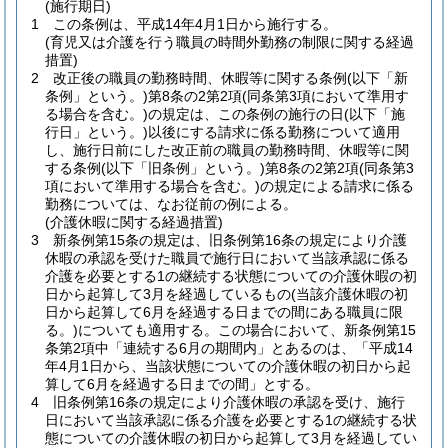
(施行期日)
1
この条例は、平成14年4月1日から施行する。
(育児又は介護を行う職員の時間外勤務の制限に関する経過
措置)
2
改正後の職員の勤務時間、休暇等に関する条例
(以下「新
条例」という。)
第8条の2第2項
(同条第3項において準用す
る場合を含む。)
の規定は、この条例の施行の日
(以下「施
行日」という。)
以後にする請求に係る勤務について適用
し、施行日前にした改正前の職員の勤務時間、休暇等に関
する条例
(以下「旧条例」という。)
第8条の2第2項
(同条第3
項において準用する場合を含む。)
の規定による請求に係る
勤務については、なお従前の例による。
(介護休暇に関する経過措置)
3
新条例第15条の規定は、旧条例第16条の規定により介護
休暇の承認を受けた職員で施行日において当該承認に係る
介護を必要とする1の継続する状態についての介護休暇の初
日から起算して3月を経過しているもの
(当該介護休暇の初
日から起算して6月を経過する日までの間にある職員に限
る。)
についても適用する。
この場合において、新条例第15
条第2項中「連続する6月の期間内」とあるのは、「平成14
年4月1日から、当該状態についての介護休暇の初日から起
算して6月を経過する日までの間」とする。
4
旧条例第16条の規定により介護休暇の承認を受け、施行
日において当該承認に係る介護を必要とする1の継続する状
態についての介護休暇の初日から起算して3月を経過してい