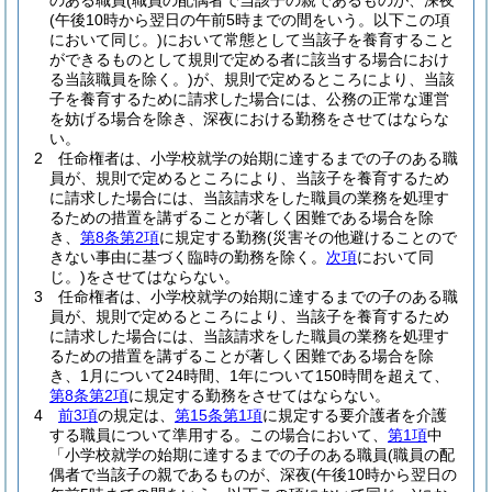
のある職員
(職員の配偶者で当該子の親であるものが、深夜
(午後10時から翌日の午前5時までの間をいう。以下この項
において同じ。)
において常態として当該子を養育すること
ができるものとして規則で定める者に該当する場合におけ
る当該職員を除く。)
が、規則で定めるところにより、当該
子を養育するために請求した場合には、公務の正常な運営
を妨げる場合を除き、深夜における勤務をさせてはならな
い。
2
任命権者は、小学校就学の始期に達するまでの子のある職
員が、規則で定めるところにより、当該子を養育するため
に請求した場合には、当該請求をした職員の業務を処理す
るための措置を講ずることが著しく困難である場合を除
き、
第8条第2項
に規定する勤務
(災害その他避けることので
きない事由に基づく臨時の勤務を除く。
次項
において同
じ。)
をさせてはならない。
3
任命権者は、小学校就学の始期に達するまでの子のある職
員が、規則で定めるところにより、当該子を養育するため
に請求した場合には、当該請求をした職員の業務を処理す
るための措置を講ずることが著しく困難である場合を除
き、1月について24時間、1年について150時間を超えて、
第8条第2項
に規定する勤務をさせてはならない。
4
前3項
の規定は、
第15条第1項
に規定する要介護者を介護
する職員について準用する。
この場合において、
第1項
中
「小学校就学の始期に達するまでの子のある職員
(職員の配
偶者で当該子の親であるものが、深夜
(午後10時から翌日の