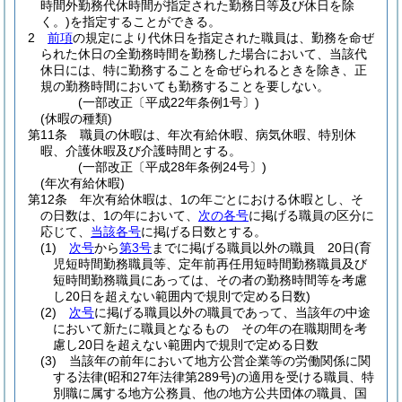
時間外勤務代休時間が指定された勤務日等及び休日を除
く。)
を指定することができる。
2
前項
の規定により代休日を指定された職員は、勤務を命ぜ
られた休日の全勤務時間を勤務した場合において、当該代
休日には、特に勤務することを命ぜられるときを除き、正
規の勤務時間においても勤務することを要しない。
(一部改正〔平成22年条例1号〕)
(休暇の種類)
第11条
職員の休暇は、年次有給休暇、病気休暇、特別休
暇、介護休暇及び介護時間とする。
(一部改正〔平成28年条例24号〕)
(年次有給休暇)
第12条
年次有給休暇は、1の年ごとにおける休暇とし、そ
の日数は、1の年において、
次の各号
に掲げる職員の区分に
応じて、
当該各号
に掲げる日数とする。
(1)
次号
から
第3号
までに掲げる職員以外の職員 20日
(育
児短時間勤務職員等、定年前再任用短時間勤務職員及び
短時間勤務職員にあっては、その者の勤務時間等を考慮
し20日を超えない範囲内で規則で定める日数)
(2)
次号
に掲げる職員以外の職員であって、当該年の中途
において新たに職員となるもの その年の在職期間を考
慮し20日を超えない範囲内で規則で定める日数
(3)
当該年の前年において地方公営企業等の労働関係に関
する法律
(昭和27年法律第289号)
の適用を受ける職員、特
別職に属する地方公務員、他の地方公共団体の職員、国