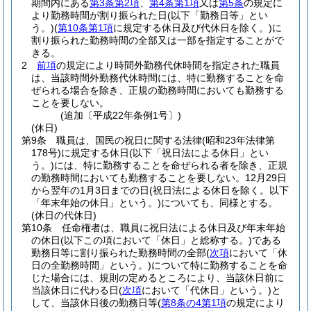
期間内にある
第3条第2項
、
第4条第1項
又は
第5条
の規定に
より勤務時間が割り振られた日
(以下「勤務日等」とい
う。)
(
第10条第1項
に規定する休日及び代休日を除く。)
に
割り振られた勤務時間の全部又は一部を指定することがで
きる。
2
前項
の規定により時間外勤務代休時間を指定された職員
は、当該時間外勤務代休時間には、特に勤務することを命
ぜられる場合を除き、正規の勤務時間においても勤務する
ことを要しない。
(追加〔平成22年条例1号〕)
(休日)
第9条
職員は、国民の祝日に関する法律
(昭和23年法律第
178号)
に規定する休日
(以下「祝日法による休日」とい
う。)
には、特に勤務することを命ぜられる者を除き、正規
の勤務時間においても勤務することを要しない。
12月29日
から翌年の1月3日までの日
(祝日法による休日を除く。以下
「年末年始の休日」という。)
についても、同様とする。
(休日の代休日)
第10条
任命権者は、職員に祝日法による休日及び年末年始
の休日
(以下この項において「休日」と総称する。)
である
勤務日等に割り振られた勤務時間の全部
(
次項
において「休
日の全勤務時間」という。)
について特に勤務することを命
じた場合には、規則の定めるところにより、当該休日前に
当該休日に代わる日
(
次項
において「代休日」という。)
と
して、当該休日後の勤務日等
(
第8条の4第1項
の規定により