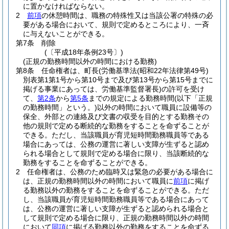
に置かなければならない。
2
前項
の休憩時間は、職務の特殊性又は当該公署の特殊の必
要がある場合において、規則で定めるところにより、一斉
に与えないことができる。
第7条
削除
(〔平成18年条例23号〕)
(正規の勤務時間以外の時間における勤務)
第8条
任命権者は、町長
(労働基準法
(昭和22年法律第49号)
別表第1第1号から第10号まで及び第13号から第15号までに
掲げる事業にあっては、労働基準監督署長)
の許可を受け
て、
第2条
から
第5条
までの規定による勤務時間
(以下「正規
の勤務時間」という。)
以外の時間において職員に設備等の
保全、外部との連絡及び文書の収受を目的とする勤務その
他の規則で定める断続的な勤務をすることを命ずることが
できる。
ただし、当該職員が育児短時間勤務職員等である
場合にあっては、公務の運営に著しい支障が生ずると認め
られる場合として規則で定める場合に限り、当該断続的な
勤務をすることを命ずることができる。
2
任命権者は、公務のため臨時又は緊急の必要がある場合に
は、正規の勤務時間以外の時間において職員に
前項
に掲げ
る勤務以外の勤務をすることを命ずることができる。
ただ
し、当該職員が育児短時間勤務職員等である場合にあって
は、公務の運営に著しい支障が生ずると認められる場合と
して規則で定める場合に限り、正規の勤務時間以外の時間
において
同項
に掲げる勤務以外の勤務をすることを命ずる