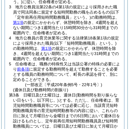
う。)
に従い、任命権者が定める。
3
地方公務員法第22条の4第1項の規定により採用された職
員で同法同条に規定する短時間勤務の職を占めるもの
(以下
「定年前再任用短時間勤務職員」という。)
の勤務時間は、
第1項
の規定にかかわらず、休憩時間を除き、4週間を超え
ない期間につき1週間当たり15時間30分から31時間までの
範囲内で、任命権者が定める。
4
地方公務員の育児休業等に関する法律第18条第1項の規定
により採用された職員
(以下「短時間勤務職員」という。)
の勤務時間は、
第1項
の規定にかかわらず、休憩時間を除
き、4週間を超えない期間につき1週間当たり31時間までの
範囲内で、任命権者が定める。
5
任命権者は、職務の特殊性又は当該公署の特殊の必要によ
り
前各項
に規定する勤務時間を超えて勤務することを必要
とする職員の勤務時間について、町長の承認を得て、別に
定めることができる。
(一部改正〔平成20年条例5号・22年1号〕)
(週休日及び勤務時間の割振り)
第3条
日曜日及び土曜日は、週休日
(勤務時間を割り振らな
い日をいう。以下同じ。)
とする。
ただし、任命権者は、育
児短時間勤務職員等については必要に応じ、当該育児短時
間勤務職員等の育児短時間勤務等の内容に従い、これらの
日に加えて月曜日から金曜日までの5日間において週休日を
設けるものとし、定年前再任用短時間勤務職員及び短時間
勤務職員については、日曜日及び土曜日に加えて月曜日か