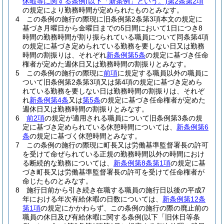
休暇等に関する条例
(以下「新条例」という。)
第2条第2項
の規定により勤務時間が定められたものとみなす。
4
この条例の施行の際現に旧条例第2条第3項本文の規定に
基づき月曜日から金曜日までの5日間において1日につき8
時間の勤務時間が割り振られている職員について同条第4項
の規定に基づき定められている勤務を要しない日又は勤務
時間の割振りは、それぞれ
新条例第5条
の規定に基づき任命
権者が定めた週休日又は勤務時間の割振りとみなす。
5
この条例の施行の際現に
前項
に規定する職員以外の職員に
ついて旧条例第2条第3項又は第4項の規定に基づき定めら
れている勤務を要しない日は勤務時間の割振りは、それぞ
れ
新条例第4条
又は
第5条
の規定に基づき任命権者が定めた
週休日又は勤務時間の割振りとみなす。
6
前2項
の規定が適用される職員について旧条例第3条の規
定に基づき定められている休憩時間については、
新条例第6
条
の規定に基づく休憩時間とみなす。
7
この条例の施行の際現に町長又は労働基準監督署長の許可
を受けて命ぜられている正規の勤務時間以外の時間におけ
る断続的な勤務については、
新条例第8条第1項
の規定に基
づき町長又は労働基準監督署長の許可を受けて任命権者が
命じたものとみなす。
8
施行日前から引き続き在職する職員の施行日以後の平成7
年における年次有給休暇の日数については、
新条例第12条
第1項
の規定にかかわらず、この条例の施行の際の廃止前の
職員の休日及び有給休暇に関する条例
(以下「旧休日等条