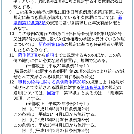
例」という。)
第3条第1項第1号に規定する年次休暇の残日
数とする。
9
この条例の施行の際現に旧休日等条例第3条第1項第1号の
規定に基づき職員が請求している年次休暇については、
新
条例第12条第3項
の規定に基づき請求した年次有給休暇と
みなす。
10
この条例の施行の際現に旧休日等条例第3条第1項第2号
又は第3号の規定に基づき任命権者の承認を受けている休暇
については、
新条例第16条
の規定に基づき任命権者が承認
したものとみなす。
11
附則第3項
から
前項
までに規定するもののほか、この条
例の施行に伴い必要な経過措置は、規則で定める。
(一部改正〔平成22年条例21号〕)
(職員の給与に関する条例附則第28項の規定により給与が減
ぜられて支給される職員に関する読み替え)
12
職員の給与に関する条例附則第28項
の規定により給与が
減ぜられて支給される職員に対する
第15条第3項
の規定の
適用については、
同項
中「第15条」とあるのは、「附則第
30項」とする。
(全部改正〔平成22年条例21号〕)
附
則
(平成11年3月31日
条例第2号)
この条例は、平成11年4月1日から施行する。
附
則
(平成13年3月30日
条例第5号)
この条例は、平成13年4月1日から施行する。
附
則
(平成14年3月27日
条例第3号)