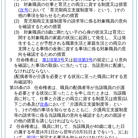
(1)
対象職員の仕事と育児との両立に資する制度又は措置
(
次号
において「育児期両立支援制度等」という。)
その
他の事項を知らせるための措置
(2)
育児期両立支援制度等の請求等に係る対象職員の意向
を確認するための措置
(3)
対象職員の3歳に満たない子の心身の状況又は育児に
関する対象職員の家庭の状況に起因して発生し、又は発
生することが予想される職業生活と家庭生活との両立の
支障となる事情の改善に資する事項に係る対象職員の意
向を確認するための措置
3
任命権者は、
第1項第3号
又は
前項第3号
の規定により意向
を確認した事項の取扱いに当たっては、当該意向に配慮し
なければならない。
(配偶者等が介護を必要とする状況に至った職員に対する意
向確認等)
第15条の3
任命権者は、職員の配偶者等が当該職員の介護
を必要とする状況に至ったことを申し出たときは、当該職
員に対して、仕事と介護との両立に資する制度又は措置
(以
下この条及び
次条
において「介護両立支援制度等」とい
う。)
その他の事項を知らせるとともに、介護両立支援制度
等の請求等に係る当該職員の意向を確認するための面談そ
の他の措置を講じなければならない。
2
任命権者は、職員に対して、当該職員が40歳に達した日
の属する年度
(4月1日から翌年の3月31日までをいう。)
にお
いて、
前項
に規定する事項を知らせなければならない。