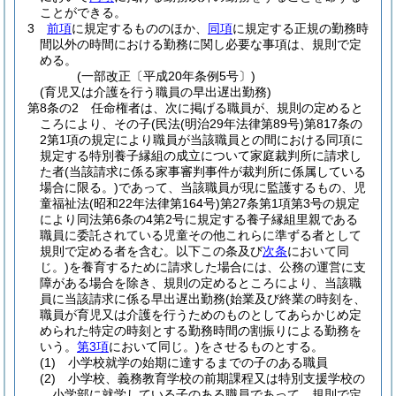
ことができる。
3
前項
に規定するもののほか、
同項
に規定する正規の勤務時
間以外の時間における勤務に関し必要な事項は、規則で定
める。
(一部改正〔平成20年条例5号〕)
(育児又は介護を行う職員の早出遅出勤務)
第8条の2
任命権者は、次に掲げる職員が、規則の定めると
ころにより、その子
(民法
(明治29年法律第89号)
第817条の
2第1項の規定により職員が当該職員との間における同項に
規定する特別養子縁組の成立について家庭裁判所に請求し
た者
(当該請求に係る家事審判事件が裁判所に係属している
場合に限る。)
であって、当該職員が現に監護するもの、児
童福祉法
(昭和22年法律第164号)
第27条第1項第3号の規定
により同法第6条の4第2号に規定する養子縁組里親である
職員に委託されている児童その他これらに準ずる者として
規則で定める者を含む。以下この条及び
次条
において同
じ。)
を養育するために請求した場合には、公務の運営に支
障がある場合を除き、規則の定めるところにより、当該職
員に当該請求に係る早出遅出勤務
(始業及び終業の時刻を、
職員が育児又は介護を行うためのものとしてあらかじめ定
められた特定の時刻とする勤務時間の割振りによる勤務を
いう。
第3項
において同じ。)
をさせるものとする。
(1)
小学校就学の始期に達するまでの子のある職員
(2)
小学校、義務教育学校の前期課程又は特別支援学校の
小学部に就学している子のある職員であって、規則で定