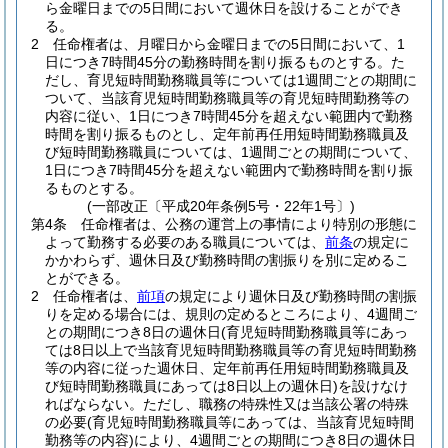
ら金曜日までの5日間において週休日を設けることができ
る。
2
任命権者は、月曜日から金曜日までの5日間において、1
日につき7時間45分の勤務時間を割り振るものとする。
た
だし、育児短時間勤務職員等については1週間ごとの期間に
ついて、当該育児短時間勤務職員等の育児短時間勤務等の
内容に従い、1日につき7時間45分を超えない範囲内で勤務
時間を割り振るものとし、定年前再任用短時間勤務職員及
び短時間勤務職員については、1週間ごとの期間について、
1日につき7時間45分を超えない範囲内で勤務時間を割り振
るものとする。
(一部改正〔平成20年条例5号・22年1号〕)
第4条
任命権者は、公務の運営上の事情により特別の形態に
よって勤務する必要のある職員については、
前条
の規定に
かかわらず、週休日及び勤務時間の割振りを別に定めるこ
とができる。
2
任命権者は、
前項
の規定により週休日及び勤務時間の割振
りを定める場合には、規則の定めるところにより、4週間ご
との期間につき8日の週休日
(育児短時間勤務職員等にあっ
ては8日以上で当該育児短時間勤務職員等の育児短時間勤務
等の内容に従った週休日、定年前再任用短時間勤務職員及
び短時間勤務職員にあっては8日以上の週休日)
を設けなけ
ればならない。
ただし、職務の特殊性又は当該公署の特殊
の必要
(育児短時間勤務職員等にあっては、当該育児短時間
勤務等の内容)
により、4週間ごとの期間につき8日の週休日