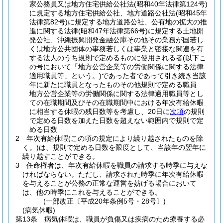
家公務員又は地方住宅供給公社法
(昭和40年法律第124号)
に規定する地方住宅供給公社、地方道路公社法
(昭和45年
法律第82号)
に規定する地方道路公社、公有地の拡大の推
進に関する法律
(昭和47年法律第66号)
に規定する土地開
発公社、沖縄振興開発金融公庫その他その業務が国若し
くは地方公共団体の事務若しくは事業と密接な関連を有
する法人のうち規則で定めるものに使用される者
(以下こ
の号において「地方公営企業等の労働関係に関する法律
適用職員等」という。)
であった者であって引き続き当該
年に新たに職員となったものその他規則で定める職員
地方公営企業等の労働関係に関する法律適用職員等とし
ての在職期間及びその在職期間中における年次有給休暇
に相当する休暇の残日数等を考慮し、20日に
次項
の規則
で定める日数を加えた日数を超えない範囲内で規則で定
める日数
2
年次有給休暇
(この項の規定により繰り越されたものを除
く。)
は、規則で定める日数を限度として、当該年の翌年に
繰り越すことができる。
3
任命権者は、年次有給休暇を職員の請求する時季に与えな
ければならない。
ただし、請求された時季に年次有給休暇
を与えることが公務の正常な運営を妨げる場合において
は、他の時季にこれを与えることができる。
(一部改正〔平成20年条例5号・28号〕)
(病気休暇)
第13条
病気休暇は、職員が負傷又は疾病のため療養する必