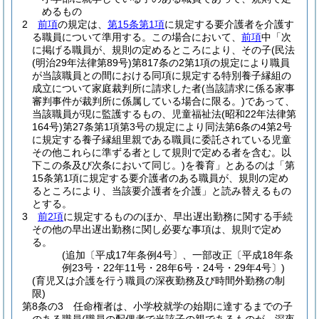
めるもの
2
前項
の規定は、
第15条第1項
に規定する要介護者を介護す
る職員について準用する。
この場合において、
前項
中「次
に掲げる職員が、規則の定めるところにより、その子
(民法
(明治29年法律第89号)
第817条の2第1項の規定により職員
が当該職員との間における同項に規定する特別養子縁組の
成立について家庭裁判所に請求した者
(当該請求に係る家事
審判事件が裁判所に係属している場合に限る。)
であって、
当該職員が現に監護するもの、児童福祉法
(昭和22年法律第
164号)
第27条第1項第3号の規定により同法第6条の4第2号
に規定する養子縁組里親である職員に委託されている児童
その他これらに準ずる者として規則で定める者を含む。以
下この条及び次条において同じ。)
を養育」とあるのは「第
15条第1項に規定する要介護者のある職員が、規則の定め
るところにより、当該要介護者を介護」と読み替えるもの
とする。
3
前2項
に規定するもののほか、早出遅出勤務に関する手続
その他の早出遅出勤務に関し必要な事項は、規則で定め
る。
(追加〔平成17年条例4号〕、一部改正〔平成18年条
例23号・22年11号・28年6号・24号・29年4号〕)
(育児又は介護を行う職員の深夜勤務及び時間外勤務の制
限)
第8条の3
任命権者は、小学校就学の始期に達するまでの子