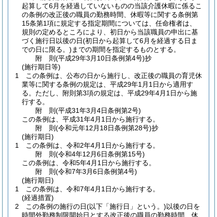
起算して6月を経過していないものの当該介護休暇に係るこ
の条例の改正後の職員の勤務時間、休暇等に関する条例第
15条第1項に規定する指定期間については、任命権者は、
規則の定めるところにより、初日から当該職員の申出に基
づく施行日以後の日
(初日から起算して6月を経過する日ま
での日に限る。)
までの期間を指定するものとする。
附
則
(平成29年3月10日
条例第4号)
抄
(施行期日等)
1
この条例は、公布の日から施行し、改正後の職員の育児休
業等に関する条例の規定は、平成29年1月1日から適用す
る。
ただし、附則第3項の規定は、平成29年4月1日から施
行する。
附
則
(平成31年3月4日
条例第2号)
この条例は、平成31年4月1日から施行する。
附
則
(令和元年12月18日
条例第28号)
抄
(施行期日)
1
この条例は、令和2年4月1日から施行する。
附
則
(令和4年12月6日
条例第15号)
この条例は、令和5年4月1日から施行する。
附
則
(令和7年3月6日
条例第4号)
(施行期日)
1
この条例は、令和7年4月1日から施行する。
(経過措置)
2
この条例の施行の日
(以下「施行日」という。)
以後の日を
時間外勤務制限開始日とする改正後の職員の勤務時間、休