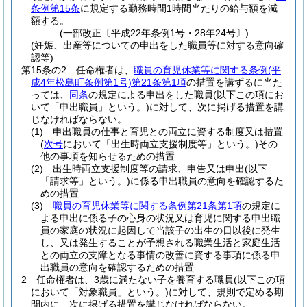
条例第15条
に規定する勤務時間1時間当たりの給与額を減
額する。
(一部改正〔平成22年条例1号・28年24号〕)
(妊娠、出産等についての申出をした職員等に対する意向確
認等)
第15条の2
任命権者は、
職員の育児休業等に関する条例
(平
成4年松島町条例第1号)
第21条第1項
の措置を講ずるに当た
っては、
同条
の規定による申出をした職員
(以下この項にお
いて「申出職員」という。)
に対して、次に掲げる措置を講
じなければならない。
(1)
申出職員の仕事と育児との両立に資する制度又は措置
(
次号
において「出生時両立支援制度等」という。)
その
他の事項を知らせるための措置
(2)
出生時両立支援制度等の請求、申告又は申出
(以下
「請求等」という。)
に係る申出職員の意向を確認するた
めの措置
(3)
職員の育児休業等に関する条例第21条第1項
の規定に
よる申出に係る子の心身の状況又は育児に関する申出職
員の家庭の状況に起因して当該子の出生の日以後に発生
し、又は発生することが予想される職業生活と家庭生活
との両立の支障となる事情の改善に資する事項に係る申
出職員の意向を確認するための措置
2
任命権者は、3歳に満たない子を養育する職員
(以下この項
において「対象職員」という。)
に対して、規則で定める期
間内に、次に掲げる措置を講じなければならない。