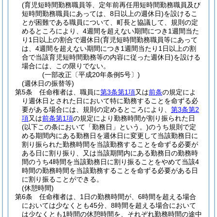
(育児短時間勤務職員等、定年前再任用短時間勤務職員及び
短時間勤務職員にあっては、8日以上の週休日)
を設けるこ
とが困難である職員について、町長と協議して、規則の定
めるところにより、4週間を超えない期間につき1週間当た
り1日以上の割合で週休日
(育児短時間勤務職員等にあって
は、4週間を超えない期間につき1週間当たり1日以上の割
合で当該育児短時間勤務等の内容に従った週休日)
を設ける
場合には、この限りでない。
(一部改正〔平成20年条例5号〕)
(週休日の振替等)
第5条
任命権者は、職員に
第3条第1項
又は
前条
の規定によ
り週休日とされた日において特に勤務することを命ずる必
要がある場合には、規則の定めるところにより、
第3条第2
項
又は
前条第1項
の規定により勤務時間が割り振られた日
(以下この条において「勤務日」という。)
のうち規則で定
める期間内にある勤務日を週休日に変更して当該勤務日に
割り振られた勤務時間を当該勤務することを命ずる必要が
ある日に割り振り、又は当該期間内にある勤務日の勤務時
間のうち4時間を当該勤務日に割り振ることをやめて当該4
時間の勤務時間を当該勤務することを命ずる必要がある日
に割り振ることができる。
(休憩時間)
第6条
任命権者は、1日の勤務時間が、6時間を超える場合
においては少なくとも45分、8時間を超える場合において
は少なくとも1時間の休憩時間を、それぞれ勤務時間の途中