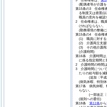
3
任命権者は、
第1
(配偶者等が介護
第15条の3
任命権
る制度又は措置
(
職員の意向を確認
2
任命権者は、職員
ければならない。
(勤務環境の整備に
第15条の4
任命権
(1)
職員に対する
(2)
介護両立支援
(3)
その他介護両
(介護時間)
第16条
介護時間は
に係る指定期間と
2
介護時間の時間
3
介護時間につい
たりの給与額を減
(追加〔平成
(病気休暇、特別
第17条
病気休暇、
らない。
(一部改正〔
(規則への委任)
第18条
第12条
から