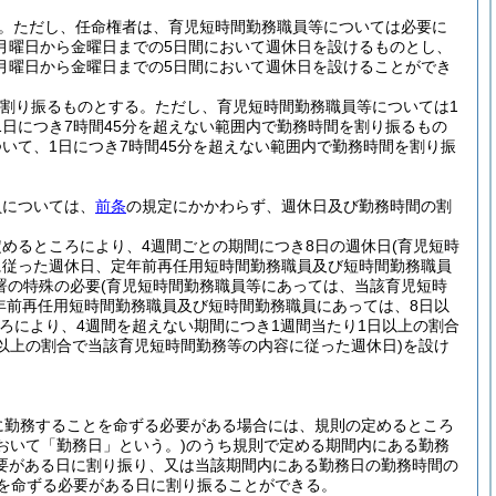
。
ただし、任命権者は、育児短時間勤務職員等については必要に
月曜日から金曜日までの5日間において週休日を設けるものとし、
月曜日から金曜日までの5日間において週休日を設けることができ
を割り振るものとする。
ただし、育児短時間勤務職員等については1
日につき7時間45分を超えない範囲内で勤務時間を割り振るもの
いて、1日につき7時間45分を超えない範囲内で勤務時間を割り振
員については、
前条
の規定にかかわらず、週休日及び勤務時間の割
めるところにより、4週間ごとの期間につき8日の週休日
(育児短時
に従った週休日、定年前再任用短時間勤務職員及び短時間勤務職員
署の特殊の必要
(育児短時間勤務職員等にあっては、当該育児短時
年前再任用短時間勤務職員及び短時間勤務職員にあっては、8日以
ろにより、4週間を超えない期間につき1週間当たり1日以上の割合
日以上の割合で当該育児短時間勤務等の内容に従った週休日)
を設け
に勤務することを命ずる必要がある場合には、規則の定めるところ
おいて「勤務日」という。)
のうち規則で定める期間内にある勤務
要がある日に割り振り、又は当該期間内にある勤務日の勤務時間の
とを命ずる必要がある日に割り振ることができる。