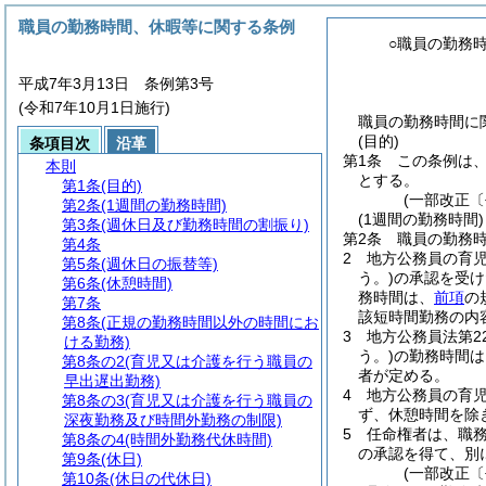
職員の勤務時間、休暇等に関する条例
○職員の勤務
平成7年3月13日 条例第3号
(令和7年10月1日施行)
職員の勤務時間に関
(目的)
条項目次
沿革
第1条
この条例は
本則
とする。
第1条
(目的)
(一部改正〔
第2条
(1週間の勤務時間)
(1週間の勤務時間)
第3条
(週休日及び勤務時間の割振り)
第2条
職員の勤務時
第4条
2
地方公務員の育
第5条
(週休日の振替等)
う。)
の承認を受け
第6条
(休憩時間)
務時間は、
前項
の
第7条
該短時間勤務の内
第8条
(正規の勤務時間以外の時間にお
3
地方公務員法第2
ける勤務)
う。)
の勤務時間は
第8条の2
(育児又は介護を行う職員の
者が定める。
早出遅出勤務)
4
地方公務員の育児
第8条の3
(育児又は介護を行う職員の
ず、休憩時間を除
深夜勤務及び時間外勤務の制限)
5
任命権者は、職
第8条の4
(時間外勤務代休時間)
の承認を得て、別
第9条
(休日)
(一部改正〔
第10条
(休日の代休日)