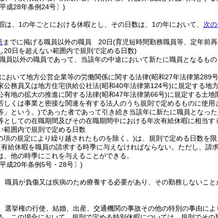
平成28年条例24号〕)
暇は、1の年ごとにおける休暇とし、その日数は、1の年において、
次の
号
までに掲げる職員以外の職員 20日
(育児短時間勤務職員等、定年前
し20日を超えない範囲内で規則で定める日数)
職員以外の職員であって、当該年の中途において新たに職員となるもの
において地方公営企業等の労働関係に関する法律
(昭和27年法律第289号
家公務員又は地方住宅供給公社法
(昭和40年法律第124号)
に規定する地
公有地の拡大の推進に関する法律
(昭和47年法律第66号)
に規定する土地
若しくは事業と密接な関連を有する法人のうち規則で定めるものに使用
等」という。)
であった者であって引き続き当該年に新たに職員となった
等としての在職期間及びその在職期間中における年次有給休暇に相当する
い範囲内で規則で定める日数
この項の規定により繰り越されたものを除く。)
は、規則で定める日数を限
次有給休暇を職員の請求する時季に与えなければならない。
ただし、請
は、他の時季にこれを与えることができる。
平成20年条例5号・28号〕)
、職員が負傷又は疾病のため療養する必要があり、その勤務しないこと
、選挙権の行使、結婚、出産、交通機関の事故その他の特別の事由によ
る。
この場合において、規則で定める特別休暇については、規則でその