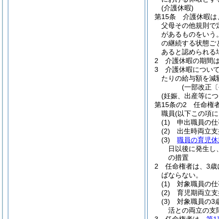
(介護休暇)
第15条
介護休暇は
父母その他規則で
があるものをいう
の継続する状態ご
あると認められる
2
介護休暇の期間
3
介護休暇につい
たりの給与額を減
(一部改正〔
(妊娠、出産等に
第15条の2
任命権
職員
(以下この項
(1)
申出職員の仕
(2)
出生時両立支
(3)
職員の育児休
日以後に発生し
の措置
2
任命権者は、3歳
ばならない。
(1)
対象職員の仕
(2)
育児期両立支
(3)
対象職員の3
活との両立の支