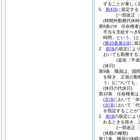
ずることが著しく
5
前4項
に規定する
(一部改正〔
(時間外勤務代休時
第8条の4
任命権者
手当を支給すべき
時間」という。)
と
(
第10条第1項
に規
2
前項
の規定によ
おいても勤務する
(追加〔平成
(休日)
第9条
職員は、国
を除き、正規の勤
う。)
についても、
(休日の代休日)
第10条
任命権者は
(
次項
において「休
(
次項
において「代
を指定することが
2
前項
の規定によ
れるときを除き、
(一部改正〔
(休暇の種類)
第11条
職員の休暇