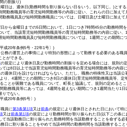
間の割振り)
土曜日は、週休日
(勤務時間を割り振らない日をいう。以下同じ。)
とする
時間勤務職員等の育児短時間勤務等の内容に従い、これらの日に加えて
間勤務職員及び短時間勤務職員については、日曜日及び土曜日に加えて
日から金曜日までの5日間において、1日につき7時間45分の勤務時間
ついて、当該育児短時間勤務職員等の育児短時間勤務等の内容に従い、1
用短時間勤務職員及び短時間勤務職員については、1週間ごとの期間につ
平成20年条例5号・22年1号〕)
、公務の運営上の事情により特別の形態によって勤務する必要のある職
ことができる。
項
の規定により週休日及び勤務時間の割振りを定める場合には、規則の定
っては8日以上で当該育児短時間勤務職員等の育児短時間勤務等の内容
の週休日)
を設けなければならない。
ただし、職務の特殊性又は当該公
より、4週間ごとの期間につき8日の週休日
(育児短時間勤務職員等、定
ることが困難である職員について、町長と協議して、規則の定めるとこ
時間勤務職員等にあっては、4週間を超えない期間につき1週間当たり1
限りでない。
平成20年条例5号〕)
、職員に
第3条第1項
又は
前条
の規定により週休日とされた日において特
項
又は
前条第1項
の規定により勤務時間が割り振られた日
(以下この条に
して当該勤務日に割り振られた勤務時間を当該勤務することを命ずる必
勤務日に割り振ることをやめて当該4時間の勤務時間を当該勤務するこ