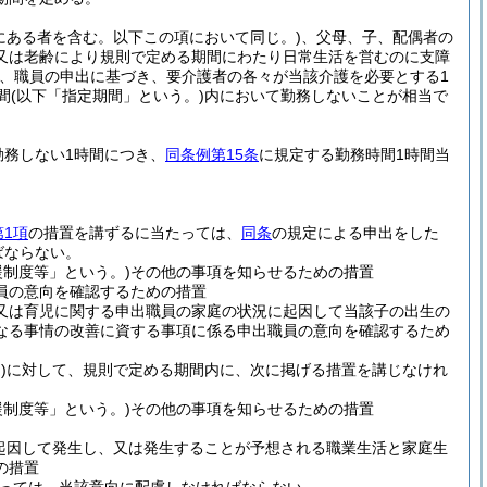
にある者を含む。以下この項において同じ。)
、父母、子、配偶者の
又は老齢により規則で定める期間にわたり日常生活を営むのに支障
、職員の申出に基づき、要介護者の各々が当該介護を必要とする1
間
(以下「指定期間」という。)
内において勤務しないことが相当で
勤務しない1時間につき、
同条例第15条
に規定する勤務時間1時間当
第1項
の措置を講ずるに当たっては、
同条
の規定による申出をした
ばならない。
制度等」という。)
その他の事項を知らせるための措置
員の意向を確認するための措置
又は育児に関する申出職員の家庭の状況に起因して当該子の出生の
なる事情の改善に資する事項に係る申出職員の意向を確認するため
)
に対して、規則で定める期間内に、次に掲げる措置を講じなけれ
制度等」という。)
その他の事項を知らせるための措置
起因して発生し、又は発生することが予想される職業生活と家庭生
の措置