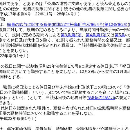
困難である」とあるのは「公務の運営に支障がある」と読み替えるもの
もののほか、勤務の制限に関する手続その他の勤務の制限に関し必要な
平成17年条例4号・22年11号・28年24号〕)
間)
は、
職員の給与に関する条例
(昭和32年松島町告示第54号)
第12条第3項
(
職員に対して、規則の定めるところにより、当該時間外勤務手当の一部
して、規則で定める期間内にある
第3条第2項
、
第4条第1項
又は
第5条
の
定する休日及び代休日を除く。)
に割り振られた勤務時間の全部又は一部
り時間外勤務代休時間を指定された職員は、当該時間外勤務代休時間に
ことを要しない。
22年条例1号〕)
民の祝日に関する法律
(昭和23年法律第178号)
に規定する休日
(以下「祝
務時間においても勤務することを要しない。
12月29日から翌年の1月3
同様とする。
、職員に祝日法による休日及び年末年始の休日
(以下この項において「休
日の全勤務時間」という。)
について特に勤務することを命じた場合に
休日」という。)
として、当該休日後の勤務日等
(
第8条の4第1項
の規定
できる。
り代休日を指定された職員は、勤務を命ぜられた休日の全勤務時間を勤
正規の勤務時間においても勤務することを要しない。
平成22年条例1号〕)
は、年次有給休暇、病気休暇、特別休暇、介護休暇及び介護時間とする