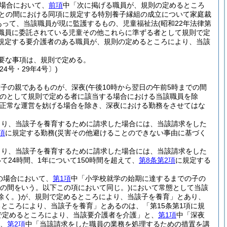
場合において、
前項
中「次に掲げる職員が、規則の定めるところ
職員との間における同項に規定する特別養子縁組の成立について家庭裁
あって、当該職員が現に監護するもの、児童福祉法
(昭和22年法律第
る職員に委託されている児童その他これらに準ずる者として規則で定
に規定する要介護者のある職員が、規則の定めるところにより、当該
要な事項は、規則で定める。
4号・29年4号〕)
該子の親であるものが、深夜
(午後10時から翌日の午前5時までの間
のとして規則で定める者に該当する場合における当該職員を除
正常な運営を妨げる場合を除き、深夜における勤務をさせてはな
より、当該子を養育するために請求した場合には、当該請求をした
項
に規定する勤務
(災害その他避けることのできない事由に基づく
より、当該子を養育するために請求した場合には、当該請求をした
24時間、1年について150時間を超えて、
第8条第2項
に規定する
の場合において、
第1項
中「小学校就学の始期に達するまでの子の
での間をいう。以下この項において同じ。)
において常態として当該
く。)
が、規則で定めるところにより、当該子を養育」とあり、
ところにより、当該子を養育」とあるのは、「第15条第1項に規
で定めるところにより、当該要介護者を介護」と、
第1項
中「深夜
、
第2項
中「当該請求をした職員の業務を処理するための措置を講