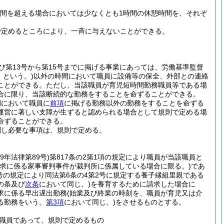
時間を超える場合においては少なくとも1時間の休憩時間を、それぞ
で定めるところにより、一斉に与えないことができる。
及び第13号から第15号までに掲げる事業にあっては、労働基準監督
」という。)
以外の時間において職員に設備等の保全、外部との連絡
ことができる。
ただし、当該職員が育児短時間勤務職員等である場
合に限り、当該断続的な勤務をすることを命ずることができる。
間において職員に
前項
に掲げる勤務以外の勤務をすることを命ずる
運営に著しい支障が生ずると認められる場合として規則で定める場
命ずることができる。
関し必要な事項は、規則で定める。
29年法律第89号)
第817条の2第1項の規定により職員が当該職員と
請求に係る家事審判事件が裁判所に係属している場合に限る。)
であ
3号の規定により同法第6条の4第2号に規定する養子縁組里親である
の条及び
次条
において同じ。)
を養育するために請求した場合に
求に係る早出遅出勤務
(始業及び終業の時刻を、職員が育児又は介
る勤務をいう。
第3項
において同じ。)
をさせるものとする。
職員であって、規則で定めるもの