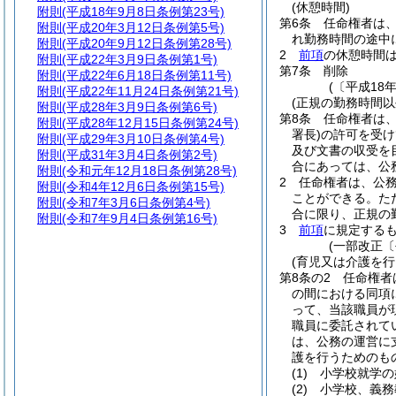
(休憩時間)
附則
(平成18年9月8日条例第23号)
第6条
任命権者は、
附則
(平成20年3月12日条例第5号)
れ勤務時間の途中
附則
(平成20年9月12日条例第28号)
2
前項
の休憩時間
附則
(平成22年3月9日条例第1号)
第7条
削除
附則
(平成22年6月18日条例第11号)
(〔平成18
附則
(平成22年11月24日条例第21号)
(正規の勤務時間以
附則
(平成28年3月9日条例第6号)
第8条
任命権者は
附則
(平成28年12月15日条例第24号)
署長)
の許可を受け
附則
(平成29年3月10日条例第4号)
及び文書の収受を
附則
(平成31年3月4日条例第2号)
合にあっては、公
附則
(令和元年12月18日条例第28号)
2
任命権者は、公
附則
(令和4年12月6日条例第15号)
ことができる。
た
附則
(令和7年3月6日条例第4号)
合に限り、正規の
附則
(令和7年9月4日条例第16号)
3
前項
に規定する
(一部改正〔
(育児又は介護を行
第8条の2
任命権者
の間における同項
って、当該職員が
職員に委託されて
は、公務の運営に
護を行うためのも
(1)
小学校就学の
(2)
小学校、義務