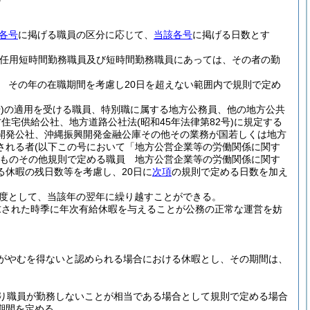
各号
に掲げる職員の区分に応じて、
当該各号
に掲げる日数とす
再任用短時間勤務職員及び短時間勤務職員にあっては、その者の勤
 その年の在職期間を考慮し20日を超えない範囲内で規則で定め
)
の適用を受ける職員、特別職に属する地方公務員、他の地方公共
方住宅供給公社、地方道路公社法
(昭和45年法律第82号)
に規定する
開発公社、沖縄振興開発金融公庫その他その業務が国若しくは地方
される者
(以下この号において「地方公営企業等の労働関係に関す
ものその他規則で定める職員 地方公営企業等の労働関係に関す
休暇の残日数等を考慮し、20日に
次項
の規則で定める日数を加え
度として、当該年の翌年に繰り越すことができる。
求された時季に年次有給休暇を与えることが公務の正常な運営を妨
がやむを得ないと認められる場合における休暇とし、その期間は、
り職員が勤務しないことが相当である場合として規則で定める場合
期間を定める。