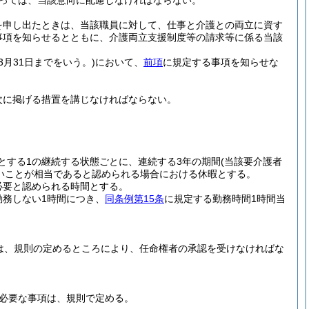
っては、当該意向に配慮しなければならない。
を申し出たときは、当該職員に対して、仕事と介護との両立に資す
事項を知らせるとともに、介護両立支援制度等の請求等に係る当該
3月31日までをいう。)
において、
前項
に規定する事項を知らせな
次に掲げる措置を講じなければならない。
とする1の継続する状態ごとに、連続する3年の期間
(当該要介護者
いことが相当であると認められる場合における休暇とする。
必要と認められる時間とする。
勤務しない1時間につき、
同条例第15条
に規定する勤務時間1時間当
は、規則の定めるところにより、任命権者の承認を受けなければな
必要な事項は、規則で定める。