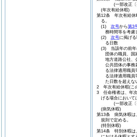
(一部改正〔
(年次有給休暇)
第12条
年次有給休
る。
(1)
次号
から
第3
務時間等を考慮
(2)
次号
に掲げる
る日数
(3)
当該年の前年
団体の職員、国
地方道路公社、
公共団体の事務
る法律適用職員
る法律適用職員
た日数を超えな
2
年次有給休暇
(
3
任命権者は、年
げる場合において
(一部改正〔
(病気休暇)
第13条
病気休暇は
規則で定める。
(特別休暇)
第14条
特別休暇は
における休暇とす