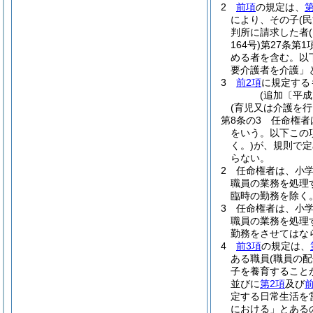
2
前項
の規定は、
第
により、その子
(
判所に請求した者
164号)
第27条第
める者を含む。以
要介護者を介護」
3
前2項
に規定する
(追加〔平成
(育児又は介護を
第8条の3
任命権者
をいう。以下この
く。)
が、規則で定
らない。
2
任命権者は、小
職員の業務を処理
臨時の勤務を除く
3
任命権者は、小
職員の業務を処理
勤務をさせてはな
4
前3項
の規定は、
ある職員
(職員の
子を養育すること
並びに
第2項
及び
定する日常生活を
における」とある