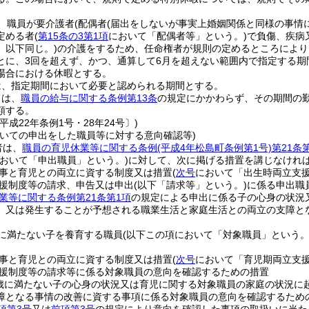
、職員が要介護者
(配偶者
(届出をしないが事実上婚姻関係と同様の事情
定める者
(
第15条の3第1項
において「配偶者等」という。)
で負傷、疾病
。以下同じ。)
の介護をするため、任命権者が規則の定めるところにより
とに、3回を超えず、かつ、通算して6月を超えない範囲内で指定する期
場合における休暇とする。
は、指定期間において必要と認められる期間とする。
ては、
職員の給与に関する条例第13条
の規定にかかわらず、その期間の
額する。
平成22年条例1号・28年24号〕)
ついての申出をした職員等に対する意向確認等)
者は、
職員の育児休業等に関する条例
(平成4年松島町条例第1号)
第21条
において「申出職員」という。)
に対して、次に掲げる措置を講じなけれ
事と育児との両立に資する制度又は措置
(
次号
において「出生時両立支援
援制度等の請求、申告又は申出
(以下「請求等」という。)
に係る申出職
業等に関する条例第21条第1項
の規定による申出に係る子の心身の状況
、又は発生することが予想される職業生活と家庭生活との両立の支障と
に満たない子を養育する職員
(以下この項において「対象職員」という。
事と育児との両立に資する制度又は措置
(
次号
において「育児期両立支援
援制度等の請求等に係る対象職員の意向を確認するための措置
歳に満たない子の心身の状況又は育児に関する対象職員の家庭の状況に
障となる事情の改善に資する事項に係る対象職員の意向を確認するため