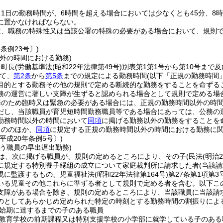
1日の勤務時間が、6時間を超える場合においては少なくとも45分、8
に置かなければならない。
は、職務の特殊性又は当該公署の特殊の必要がある場合において、規則
年条例23号〕)
外の時間における勤務)
、町長
(労働基準法
(昭和22年法律第49号)
別表第1第1号から第10号まで
て、
第2条
から
第5条
までの規定による勤務時間
(以下「正規の勤務時間
目的とする勤務その他の規則で定める断続的な勤務をすることを命ずる
務の運営に著しい支障が生ずると認められる場合として規則で定める場
務のため臨時又は緊急の必要がある場合には、正規の勤務時間以外の時
だし、当該職員が育児短時間勤務職員等である場合にあっては、公務の
勤務時間以外の時間において
同項
に掲げる勤務以外の勤務をすることを
もののほか、
同項
に規定する正規の勤務時間以外の時間における勤務に
平成20年条例5号〕)
う職員の早出遅出勤務)
は、次に掲げる職員が、規則の定めるところにより、その子
(民法
(明治
に規定する特別養子縁組の成立について家庭裁判所に請求した者
(当該
現に監護するもの、児童福祉法
(昭和22年法律第164号)
第27条第1項第
いる児童その他これらに準ずる者として規則で定める者を含む。以下こ
支障がある場合を除き、規則の定めるところにより、当該職員に当該請
のとしてあらかじめ定められた特定の時刻とする勤務時間の割振りによ
始期に達するまでの子のある職員
教育学校の前期課程又は特別支援学校の小学部に就学している子のある