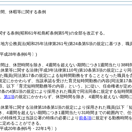
時間、休暇等に関する条例
する条例(昭和61年松島町条例第5号)の全部を改正する。
、地方公務員法
(昭和25年法律第261号)
第24条第5項の規定に基づき、
平成28年条例6号〕)
間は、休憩時間を除き、4週間を超えない期間につき1週間当たり38時間
児休業等に関する法律
(平成3年法律第110号)
第10条第3項の規定により
た職員
(同法第17条の規定による短時間勤務をすることとなった職員を
規定にかかわらず、当該承認を受けた育児短時間勤務の内容
(同法第1
容。以下「育児短時間勤務等の内容」という。)
に従い、任命権者が定め
2条の4第1項の規定により採用された職員で同法同条に規定する短時間
、
第1項
の規定にかかわらず、休憩時間を除き、4週間を超えない期間につ
休業等に関する法律第18条第1項の規定により採用された職員
(以下「
き、4週間を超えない期間につき1週間当たり31時間までの範囲内で、
務の特殊性又は当該公署の特殊の必要により
前各項
に規定する勤務時間
に定めることができる。
平成20年条例5号・22年1号〕)