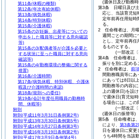
(週休日及び勤務時
第11条
(休暇の種類)
第3条
日曜日及び
第12条
(年次有給休暇)
応じ、当該育児短
第13条
(病気休暇)
定年前再任用短時
第14条
(特別休暇)
る。
第15条
(介護休暇)
2
任命権者は、月曜
第15条の2
(妊娠、出産等についての
週間ごとの期間に
申出をした職員等に対する意向確認
とし、定年前再任
等)
るものとする。
第15条の3
(配偶者等が介護を必要と
(一部改正〔
する状況に至った職員に対する意向
第4条
任命権者は
確認等)
振りを別に定める
第15条の4
(勤務環境の整備に関する
2
任命権者は、
前
措置)
間勤務職員等にあ
第16条
(介護時間)
にあっては8日以上
第17条
(病気休暇、特別休暇、介護休
間勤務等の内容)
に
暇及び介護時間の承認)
上の週休日)
を設け
第18条
(規則への委任)
で週休日
(育児短
第19条
(会計年度任用職員の勤務時
る場合には、この
間、休暇等)
(一部改正〔
附則
(週休日の振替等)
附則
(平成11年3月31日条例第2号)
第5条
任命権者は
附則
(平成13年3月30日条例第5号)
により、
第3条第2
附則
(平成14年3月27日条例第3号)
日を週休日に変更
附則
(平成16年3月19日条例第2号)
うち4時間を当該
附則
(平成17年3月9日条例第4号)