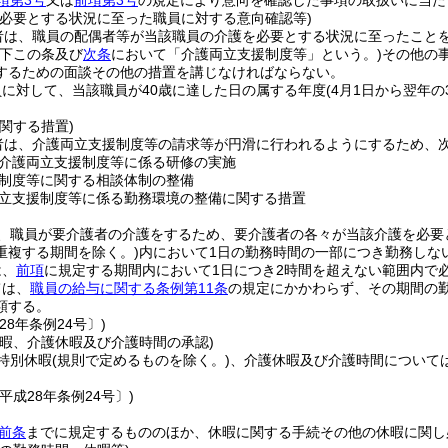
項第3号
又は
前項第3号
の規定により意向を確認した事項の取扱いに当た
を必要とする状況に至った職員に対する意向確認等)
者は、職員の配偶者等が当該職員の介護を必要とする状況に至ったこと
以下この条及び
次条
において「介護両立支援制度等」という。)
その他の
するための面談その他の措置を講じなければならない。
に対して、当該職員が40歳に達した日の属する年度
(4月1日から翌年の
関する措置)
者は、介護両立支援制度等の請求等が円滑に行われるようにするため、
介護両立支援制度等に係る研修の実施
制度等に関する相談体制の整備
立支援制度等に係る勤務環境の整備に関する措置
、職員が要介護者の介護をするため、要介護者の各々が当該介護を必要
重複する期間を除く。)
内において1日の勤務時間の一部につき勤務しな
は、
前項
に規定する期間内において1日につき2時間を超えない範囲内で
ては、
職員の給与に関する条例第11条
の規定にかかわらず、その期間の
額する。
28年条例24号〕)
休暇、介護休暇及び介護時間の承認)
特別休暇
(規則で定めるものを除く。)
、介護休暇及び介護時間について
平成28年条例24号〕)
前条
までに規定するもののほか、休暇に関する手続その他の休暇に関し