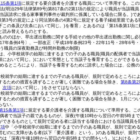
15条第1項
に規定する要介護者を介護する職員について準用する。
この
民法
(明治29年法律第89号)
第817条の2第1項の規定により職員が当該
(当該請求に係る家事審判事件が裁判所に係属している場合に限る。)
で
1項第3号の規定により同法第6条の4第2号に規定する養子縁組里親であ
下この条及び次条において同じ。)
を養育」とあるのは「第15条第1項
と読み替えるものとする。
もののほか、早出遅出勤務に関する手続その他の早出遅出勤務に関し必
17年条例4号〕、一部改正〔平成18年条例23号・22年11号・28年6号・2
行う職員の深夜勤務及び時間外勤務の制限)
は、小学校就学の始期に達するまでの子のある職員
(職員の配偶者で当
項において同じ。)
において常態として当該子を養育することができるも
めるところにより、当該子を養育するために請求した場合には、公務の
学校就学の始期に達するまでの子のある職員が、規則で定めるところに
するための措置を講ずることが著しく困難である場合を除き、
第8条第2
。
次項
において同じ。)
をさせてはならない。
学校就学の始期に達するまでの子のある職員が、規則で定めるところに
するための措置を講ずることが著しく困難である場合を除き、1月について
らない。
第15条第1項
に規定する要介護者を介護する職員について準用する。
こ
配偶者で当該子の親であるものが、深夜
(午後10時から翌日の午前5時ま
ができるものとして規則で定める者に該当する場合における当該職員を除
前項
中「小学校就学の始期に達するまでの子のある職員が、規則で定める
営むのに支障がある者
(以下「要介護者」という。)
のある職員が、規則
のは「深夜
(午後10時から翌日の午前5時までの間をいう。)
における」と