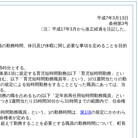
平成7年3月13日
条例第3号
〔注〕平成17年3月から改正経過を注記した。
職員の勤務時間、休日及び休暇に関し必要な事項を定めることを目的
45分とする。
同条第1項に規定する育児短時間勤務
(以下「育児短時間勤務」とい
含む。以下「育児短時間勤務職員等」という。)
の1週間当たりの勤
7条の規定による短時間勤務をすることとなった職員にあっては、当
る。
勤務の職を占めるもの
(以下「定年前再任用短時間勤務職員」とい
き1週間当たり15時間30分から31時間までの範囲内で、任命権
短時間勤務職員」という。)
の勤務時間は、
第1項
の規定にかかわら
任命権者が定める。
を超えて勤務することを必要とする職員の勤務時間について、町長