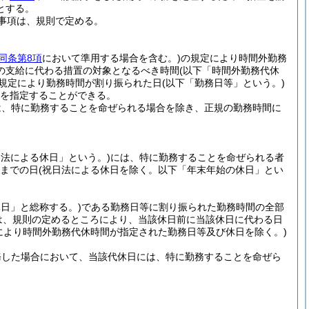
とする。
事項は、規則で定める。
同条第8項
において準用する場合を含む。)
の規定により時間外勤務
の支給に代わる措置の対象となるべき時間
(以下「時間外勤務代休
規定により勤務時間が割り振られた日
(以下「勤務日等」という。)
を指定することができる。
は、特に勤務することを命ぜられる場合を除き、正規の勤務時間に
日法による休日」という。)
には、特に勤務することを命ぜられる者
日までの日
(祝日法による休日を除く。以下「年末年始の休日」とい
日」と総称する。)
である勤務日等に割り振られた勤務時間の全部
は、規則の定めるところにより、当該休日前に当該休日に代わる日
により時間外勤務代休時間が指定された勤務日等及び休日を除く。)
務した場合において、当該代休日には、特に勤務することを命ぜら
。