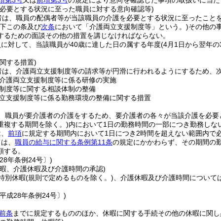
項第3号
又は
前項第3号
の規定により意向を確認した事項の取扱いに当た
を必要とする状況に至った職員に対する意向確認等)
者は、職員の配偶者等が当該職員の介護を必要とする状況に至ったこと
以下この条及び
次条
において「介護両立支援制度等」という。)
その他の
するための面談その他の措置を講じなければならない。
に対して、当該職員が40歳に達した日の属する年度
(4月1日から翌年の
関する措置)
者は、介護両立支援制度等の請求等が円滑に行われるようにするため、
介護両立支援制度等に係る研修の実施
制度等に関する相談体制の整備
立支援制度等に係る勤務環境の整備に関する措置
、職員が要介護者の介護をするため、要介護者の各々が当該介護を必要
重複する期間を除く。)
内において1日の勤務時間の一部につき勤務しな
は、
前項
に規定する期間内において1日につき2時間を超えない範囲内で
ては、
職員の給与に関する条例第11条
の規定にかかわらず、その期間の
額する。
28年条例24号〕)
休暇、介護休暇及び介護時間の承認)
特別休暇
(規則で定めるものを除く。)
、介護休暇及び介護時間について
平成28年条例24号〕)
前条
までに規定するもののほか、休暇に関する手続その他の休暇に関し