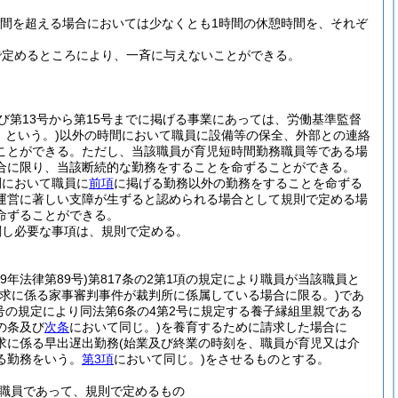
時間を超える場合においては少なくとも1時間の休憩時間を、それぞ
で定めるところにより、一斉に与えないことができる。
及び第13号から第15号までに掲げる事業にあっては、労働基準監督
」という。)
以外の時間において職員に設備等の保全、外部との連絡
ことができる。
ただし、当該職員が育児短時間勤務職員等である場
合に限り、当該断続的な勤務をすることを命ずることができる。
間において職員に
前項
に掲げる勤務以外の勤務をすることを命ずる
運営に著しい支障が生ずると認められる場合として規則で定める場
命ずることができる。
関し必要な事項は、規則で定める。
29年法律第89号)
第817条の2第1項の規定により職員が当該職員と
請求に係る家事審判事件が裁判所に係属している場合に限る。)
であ
3号の規定により同法第6条の4第2号に規定する養子縁組里親である
の条及び
次条
において同じ。)
を養育するために請求した場合に
求に係る早出遅出勤務
(始業及び終業の時刻を、職員が育児又は介
る勤務をいう。
第3項
において同じ。)
をさせるものとする。
職員であって、規則で定めるもの