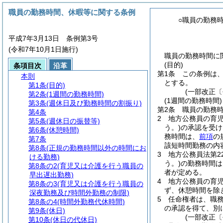
職員の勤務時間、休暇等に関する条例
○職員の勤務
平成7年3月13日 条例第3号
(令和7年10月1日施行)
職員の勤務時間に関
(目的)
条項目次
沿革
第1条
この条例は
本則
とする。
第1条
(目的)
(一部改正〔
第2条
(1週間の勤務時間)
(1週間の勤務時間)
第3条
(週休日及び勤務時間の割振り)
第2条
職員の勤務時
第4条
2
地方公務員の育
第5条
(週休日の振替等)
う。)
の承認を受け
第6条
(休憩時間)
務時間は、
前項
の
第7条
該短時間勤務の内
第8条
(正規の勤務時間以外の時間にお
3
地方公務員法第2
ける勤務)
う。)
の勤務時間は
第8条の2
(育児又は介護を行う職員の
者が定める。
早出遅出勤務)
4
地方公務員の育児
第8条の3
(育児又は介護を行う職員の
ず、休憩時間を除
深夜勤務及び時間外勤務の制限)
5
任命権者は、職
第8条の4
(時間外勤務代休時間)
の承認を得て、別
第9条
(休日)
(一部改正〔
第10条
(休日の代休日)