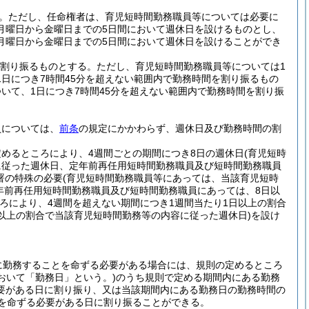
。
ただし、任命権者は、育児短時間勤務職員等については必要に
月曜日から金曜日までの5日間において週休日を設けるものとし、
月曜日から金曜日までの5日間において週休日を設けることができ
を割り振るものとする。
ただし、育児短時間勤務職員等については1
日につき7時間45分を超えない範囲内で勤務時間を割り振るもの
いて、1日につき7時間45分を超えない範囲内で勤務時間を割り振
員については、
前条
の規定にかかわらず、週休日及び勤務時間の割
めるところにより、4週間ごとの期間につき8日の週休日
(育児短時
に従った週休日、定年前再任用短時間勤務職員及び短時間勤務職員
署の特殊の必要
(育児短時間勤務職員等にあっては、当該育児短時
年前再任用短時間勤務職員及び短時間勤務職員にあっては、8日以
ろにより、4週間を超えない期間につき1週間当たり1日以上の割合
日以上の割合で当該育児短時間勤務等の内容に従った週休日)
を設け
に勤務することを命ずる必要がある場合には、規則の定めるところ
おいて「勤務日」という。)
のうち規則で定める期間内にある勤務
要がある日に割り振り、又は当該期間内にある勤務日の勤務時間の
とを命ずる必要がある日に割り振ることができる。