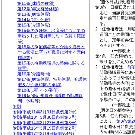
(週休日及び勤務時
第11条
(休暇の種類)
第3条
日曜日及び
第12条
(年次有給休暇)
応じ、当該育児短
第13条
(病気休暇)
定年前再任用短時
第14条
(特別休暇)
る。
第15条
(介護休暇)
2
任命権者は、月曜
第15条の2
(妊娠、出産等についての
週間ごとの期間に
申出をした職員等に対する意向確認
とし、定年前再任
等)
るものとする。
第15条の3
(配偶者等が介護を必要と
(一部改正〔
する状況に至った職員に対する意向
第4条
任命権者は
確認等)
振りを別に定める
第15条の4
(勤務環境の整備に関する
2
任命権者は、
前
措置)
間勤務職員等にあ
第16条
(介護時間)
にあっては8日以上
第17条
(病気休暇、特別休暇、介護休
間勤務等の内容)
に
暇及び介護時間の承認)
上の週休日)
を設け
第18条
(規則への委任)
で週休日
(育児短
第19条
(会計年度任用職員の勤務時
る場合には、この
間、休暇等)
(一部改正〔
附則
(週休日の振替等)
附則
(平成11年3月31日条例第2号)
第5条
任命権者は
附則
(平成13年3月30日条例第5号)
により、
第3条第2
附則
(平成14年3月27日条例第3号)
日を週休日に変更
附則
(平成16年3月19日条例第2号)
うち4時間を当該
附則
(平成17年3月9日条例第4号)