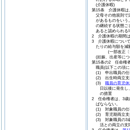
(介護休暇)
第15条
介護休暇は
父母その他規則で
があるものをいう
の継続する状態ご
あると認められる
2
介護休暇の期間
3
介護休暇につい
たりの給与額を減
(一部改正〔
(妊娠、出産等に
第15条の2
任命権
職員
(以下この項
(1)
申出職員の仕
(2)
出生時両立支
(3)
職員の育児休
日以後に発生し
の措置
2
任命権者は、3歳
ばならない。
(1)
対象職員の仕
(2)
育児期両立支
(3)
対象職員の3
活との両立の支