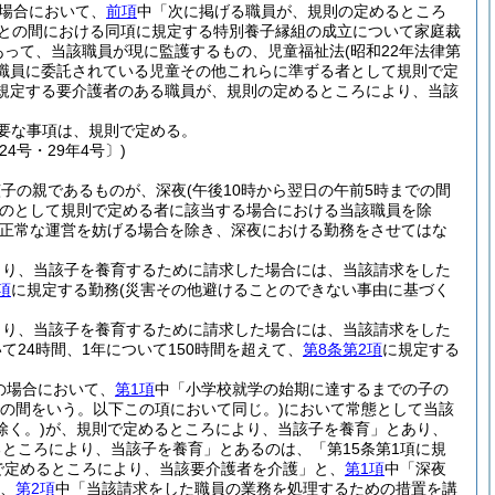
場合において、
前項
中「次に掲げる職員が、規則の定めるところ
職員との間における同項に規定する特別養子縁組の成立について家庭裁
あって、当該職員が現に監護するもの、児童福祉法
(昭和22年法律第
る職員に委託されている児童その他これらに準ずる者として規則で定
に規定する要介護者のある職員が、規則の定めるところにより、当該
要な事項は、規則で定める。
4号・29年4号〕)
該子の親であるものが、深夜
(午後10時から翌日の午前5時までの間
のとして規則で定める者に該当する場合における当該職員を除
正常な運営を妨げる場合を除き、深夜における勤務をさせてはな
より、当該子を養育するために請求した場合には、当該請求をした
項
に規定する勤務
(災害その他避けることのできない事由に基づく
より、当該子を養育するために請求した場合には、当該請求をした
24時間、1年について150時間を超えて、
第8条第2項
に規定する
の場合において、
第1項
中「小学校就学の始期に達するまでの子の
での間をいう。以下この項において同じ。)
において常態として当該
く。)
が、規則で定めるところにより、当該子を養育」とあり、
ところにより、当該子を養育」とあるのは、「第15条第1項に規
で定めるところにより、当該要介護者を介護」と、
第1項
中「深夜
、
第2項
中「当該請求をした職員の業務を処理するための措置を講