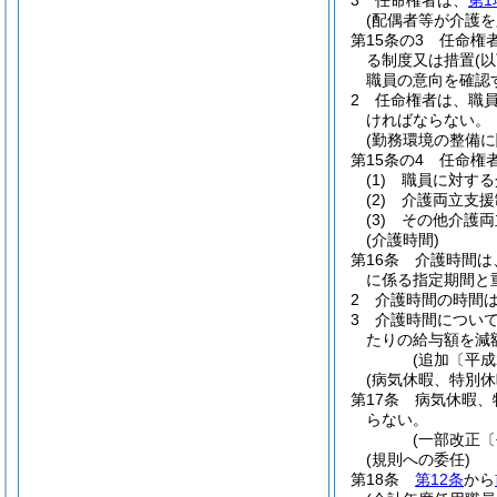
3
任命権者は、
第1
(配偶者等が介護
第15条の3
任命権
る制度又は措置
(
職員の意向を確認
2
任命権者は、職員
ければならない。
(勤務環境の整備に
第15条の4
任命権
(1)
職員に対する
(2)
介護両立支援
(3)
その他介護両
(介護時間)
第16条
介護時間は
に係る指定期間と
2
介護時間の時間
3
介護時間につい
たりの給与額を減
(追加〔平成
(病気休暇、特別
第17条
病気休暇、
らない。
(一部改正〔
(規則への委任)
第18条
第12条
から