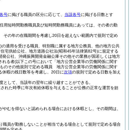
各号
に掲げる職員の区分に応じて、
当該各号
に掲げる日数とす
再任用短時間勤務職員及び短時間勤務職員にあっては、その者の勤
 その年の在職期間を考慮し20日を超えない範囲内で規則で定め
)
の適用を受ける職員、特別職に属する地方公務員、他の地方公共
方住宅供給公社、地方道路公社法
(昭和45年法律第82号)
に規定する
開発公社、沖縄振興開発金融公庫その他その業務が国若しくは地方
される者
(以下この号において「地方公営企業等の労働関係に関す
ものその他規則で定める職員 地方公営企業等の労働関係に関す
休暇の残日数等を考慮し、20日に
次項
の規則で定める日数を加え
度として、当該年の翌年に繰り越すことができる。
求された時季に年次有給休暇を与えることが公務の正常な運営を妨
がやむを得ないと認められる場合における休暇とし、その期間は、
り職員が勤務しないことが相当である場合として規則で定める場合
期間を定める。