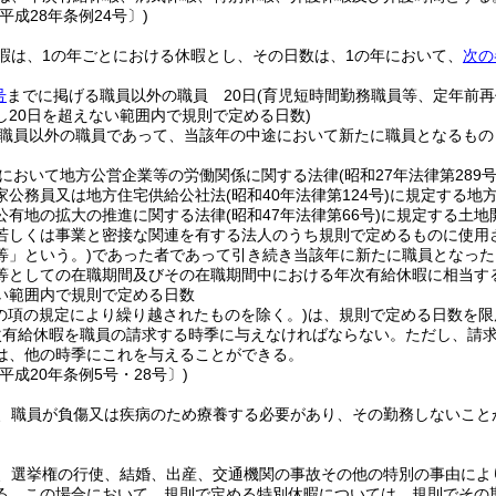
平成28年条例24号〕)
暇は、1の年ごとにおける休暇とし、その日数は、1の年において、
次の
号
までに掲げる職員以外の職員 20日
(育児短時間勤務職員等、定年前
し20日を超えない範囲内で規則で定める日数)
職員以外の職員であって、当該年の中途において新たに職員となるもの
において地方公営企業等の労働関係に関する法律
(昭和27年法律第289号
家公務員又は地方住宅供給公社法
(昭和40年法律第124号)
に規定する地
公有地の拡大の推進に関する法律
(昭和47年法律第66号)
に規定する土地
若しくは事業と密接な関連を有する法人のうち規則で定めるものに使用
等」という。)
であった者であって引き続き当該年に新たに職員となった
等としての在職期間及びその在職期間中における年次有給休暇に相当する
い範囲内で規則で定める日数
この項の規定により繰り越されたものを除く。)
は、規則で定める日数を限
次有給休暇を職員の請求する時季に与えなければならない。
ただし、請
は、他の時季にこれを与えることができる。
平成20年条例5号・28号〕)
、職員が負傷又は疾病のため療養する必要があり、その勤務しないこと
、選挙権の行使、結婚、出産、交通機関の事故その他の特別の事由によ
る。
この場合において、規則で定める特別休暇については、規則でその