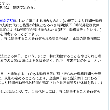
とする。
事項は、規則で定める。
同条第8項
において準用する場合を含む。)
の規定により時間外勤務
の支給に代わる措置の対象となるべき時間
(以下「時間外勤務代休
規定により勤務時間が割り振られた日
(以下「勤務日等」という。)
を指定することができる。
は、特に勤務することを命ぜられる場合を除き、正規の勤務時間に
日法による休日」という。)
には、特に勤務することを命ぜられる者
日までの日
(祝日法による休日を除く。以下「年末年始の休日」とい
日」と総称する。)
である勤務日等に割り振られた勤務時間の全部
は、規則の定めるところにより、当該休日前に当該休日に代わる日
により時間外勤務代休時間が指定された勤務日等及び休日を除く。)
務した場合において、当該代休日には、特に勤務することを命ぜら
。