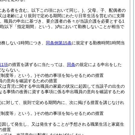
にある者を含む。以下この項において同じ。)
、父母、子、配偶者の
又は老齢により規則で定める期間にわたり日常生活を営むのに支障
、職員の申出に基づき、要介護者の各々が当該介護を必要とする1
間
(以下「指定期間」という。)
内において勤務しないことが相当で
勤務しない1時間につき、
同条例第15条
に規定する勤務時間1時間当
第1項
の措置を講ずるに当たっては、
同条
の規定による申出をした
ばならない。
制度等」という。)
その他の事項を知らせるための措置
員の意向を確認するための措置
又は育児に関する申出職員の家庭の状況に起因して当該子の出生の
なる事情の改善に資する事項に係る申出職員の意向を確認するため
)
に対して、規則で定める期間内に、次に掲げる措置を講じなけれ
制度等」という。)
その他の事項を知らせるための措置
起因して発生し、又は発生することが予想される職業生活と家庭生
の措置