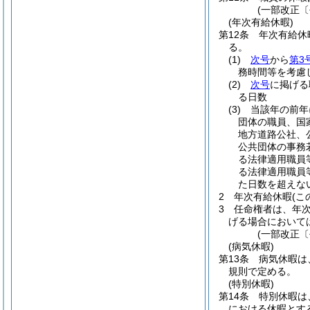
(一部改正〔
(年次有給休暇)
第12条
年次有給休
る。
(1)
次号
から
第3
務時間等を考慮
(2)
次号
に掲げる
る日数
(3)
当該年の前年
団体の職員、国
地方道路公社、
公共団体の事務
る法律適用職員
る法律適用職員
た日数を超えな
2
年次有給休暇
(
3
任命権者は、年
げる場合において
(一部改正〔
(病気休暇)
第13条
病気休暇は
規則で定める。
(特別休暇)
第14条
特別休暇は
における休暇とす