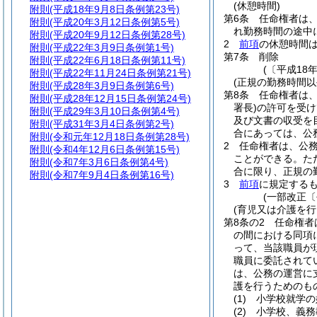
(休憩時間)
附則
(平成18年9月8日条例第23号)
第6条
任命権者は、
附則
(平成20年3月12日条例第5号)
れ勤務時間の途中
附則
(平成20年9月12日条例第28号)
2
前項
の休憩時間
附則
(平成22年3月9日条例第1号)
第7条
削除
附則
(平成22年6月18日条例第11号)
(〔平成18
附則
(平成22年11月24日条例第21号)
(正規の勤務時間以
附則
(平成28年3月9日条例第6号)
第8条
任命権者は
附則
(平成28年12月15日条例第24号)
署長)
の許可を受け
附則
(平成29年3月10日条例第4号)
及び文書の収受を
附則
(平成31年3月4日条例第2号)
合にあっては、公
附則
(令和元年12月18日条例第28号)
2
任命権者は、公
附則
(令和4年12月6日条例第15号)
ことができる。
た
附則
(令和7年3月6日条例第4号)
合に限り、正規の
附則
(令和7年9月4日条例第16号)
3
前項
に規定する
(一部改正〔
(育児又は介護を行
第8条の2
任命権者
の間における同項
って、当該職員が
職員に委託されて
は、公務の運営に
護を行うためのも
(1)
小学校就学の
(2)
小学校、義務