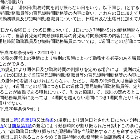
間の割振り)
土曜日は、週休日
(勤務時間を割り振らない日をいう。以下同じ。)
とする
時間勤務職員等の育児短時間勤務等の内容に従い、これらの日に加えて
間勤務職員及び短時間勤務職員については、日曜日及び土曜日に加えて
日から金曜日までの5日間において、1日につき7時間45分の勤務時間
ついて、当該育児短時間勤務職員等の育児短時間勤務等の内容に従い、1
用短時間勤務職員及び短時間勤務職員については、1週間ごとの期間につ
平成20年条例5号・22年1号〕)
、公務の運営上の事情により特別の形態によって勤務する必要のある職
ことができる。
項
の規定により週休日及び勤務時間の割振りを定める場合には、規則の定
っては8日以上で当該育児短時間勤務職員等の育児短時間勤務等の内容
の週休日)
を設けなければならない。
ただし、職務の特殊性又は当該公
より、4週間ごとの期間につき8日の週休日
(育児短時間勤務職員等、定
ることが困難である職員について、町長と協議して、規則の定めるとこ
時間勤務職員等にあっては、4週間を超えない期間につき1週間当たり1
限りでない。
平成20年条例5号〕)
、職員に
第3条第1項
又は
前条
の規定により週休日とされた日において特
項
又は
前条第1項
の規定により勤務時間が割り振られた日
(以下この条に
して当該勤務日に割り振られた勤務時間を当該勤務することを命ずる必
勤務日に割り振ることをやめて当該4時間の勤務時間を当該勤務するこ