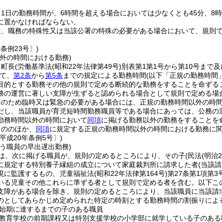
1日の勤務時間が、6時間を超える場合においては少なくとも45分、8
に置かなければならない。
は、職務の特殊性又は当該公署の特殊の必要がある場合において、規則
年条例23号〕)
外の時間における勤務)
、町長
(労働基準法
(昭和22年法律第49号)
別表第1第1号から第10号まで
て、
第2条
から
第5条
までの規定による勤務時間
(以下「正規の勤務時間
目的とする勤務その他の規則で定める断続的な勤務をすることを命ずる
務の運営に著しい支障が生ずると認められる場合として規則で定める場
務のため臨時又は緊急の必要がある場合には、正規の勤務時間以外の時
だし、当該職員が育児短時間勤務職員等である場合にあっては、公務の
勤務時間以外の時間において
同項
に掲げる勤務以外の勤務をすることを
もののほか、
同項
に規定する正規の勤務時間以外の時間における勤務に
平成20年条例5号〕)
う職員の早出遅出勤務)
は、次に掲げる職員が、規則の定めるところにより、その子
(民法
(明治
に規定する特別養子縁組の成立について家庭裁判所に請求した者
(当該
現に監護するもの、児童福祉法
(昭和22年法律第164号)
第27条第1項第
いる児童その他これらに準ずる者として規則で定める者を含む。以下こ
支障がある場合を除き、規則の定めるところにより、当該職員に当該請
のとしてあらかじめ定められた特定の時刻とする勤務時間の割振りによ
始期に達するまでの子のある職員
教育学校の前期課程又は特別支援学校の小学部に就学している子のある