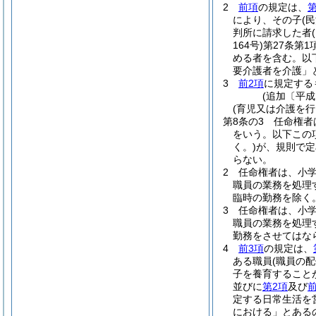
2
前項
の規定は、
第
により、その子
(
判所に請求した者
164号)
第27条第
める者を含む。以
要介護者を介護」
3
前2項
に規定する
(追加〔平成
(育児又は介護を
第8条の3
任命権者
をいう。以下この
く。)
が、規則で定
らない。
2
任命権者は、小
職員の業務を処理
臨時の勤務を除く
3
任命権者は、小
職員の業務を処理
勤務をさせてはな
4
前3項
の規定は、
ある職員
(職員の
子を養育すること
並びに
第2項
及び
定する日常生活を
における」とある