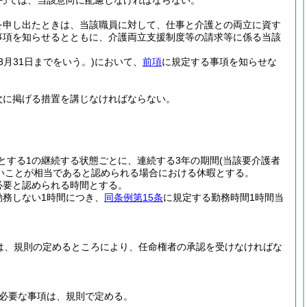
っては、当該意向に配慮しなければならない。
を申し出たときは、当該職員に対して、仕事と介護との両立に資す
事項を知らせるとともに、介護両立支援制度等の請求等に係る当該
3月31日までをいう。)
において、
前項
に規定する事項を知らせな
次に掲げる措置を講じなければならない。
とする1の継続する状態ごとに、連続する3年の期間
(当該要介護者
いことが相当であると認められる場合における休暇とする。
必要と認められる時間とする。
勤務しない1時間につき、
同条例第15条
に規定する勤務時間1時間当
は、規則の定めるところにより、任命権者の承認を受けなければな
必要な事項は、規則で定める。