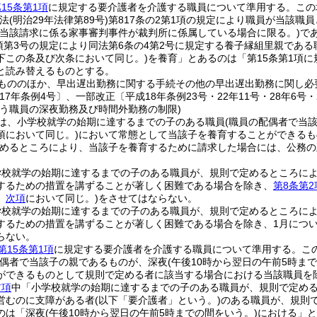
15条第1項
に規定する要介護者を介護する職員について準用する。
この
民法
(明治29年法律第89号)
第817条の2第1項の規定により職員が当該
(当該請求に係る家事審判事件が裁判所に係属している場合に限る。)
で
1項第3号の規定により同法第6条の4第2号に規定する養子縁組里親であ
下この条及び次条において同じ。)
を養育」とあるのは「第15条第1項
と読み替えるものとする。
もののほか、早出遅出勤務に関する手続その他の早出遅出勤務に関し必
17年条例4号〕、一部改正〔平成18年条例23号・22年11号・28年6号・2
行う職員の深夜勤務及び時間外勤務の制限)
は、小学校就学の始期に達するまでの子のある職員
(職員の配偶者で当
項において同じ。)
において常態として当該子を養育することができるも
めるところにより、当該子を養育するために請求した場合には、公務の
学校就学の始期に達するまでの子のある職員が、規則で定めるところに
するための措置を講ずることが著しく困難である場合を除き、
第8条第2
。
次項
において同じ。)
をさせてはならない。
学校就学の始期に達するまでの子のある職員が、規則で定めるところに
するための措置を講ずることが著しく困難である場合を除き、1月について
らない。
第15条第1項
に規定する要介護者を介護する職員について準用する。
こ
配偶者で当該子の親であるものが、深夜
(午後10時から翌日の午前5時ま
ができるものとして規則で定める者に該当する場合における当該職員を除
前項
中「小学校就学の始期に達するまでの子のある職員が、規則で定める
営むのに支障がある者
(以下「要介護者」という。)
のある職員が、規則
のは「深夜
(午後10時から翌日の午前5時までの間をいう。)
における」と