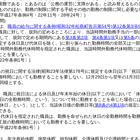
困難である」とあるのは「公務の運営に支障がある」と読み替えるもの
もののほか、勤務の制限に関する手続その他の勤務の制限に関し必要な
平成17年条例4号・22年11号・28年24号〕)
間)
は、
職員の給与に関する条例
(昭和32年松島町告示第54号)
第12条第3項
(
職員に対して、規則の定めるところにより、当該時間外勤務手当の一部
して、規則で定める期間内にある
第3条第2項
、
第4条第1項
又は
第5条
の
定する休日及び代休日を除く。)
に割り振られた勤務時間の全部又は一部
り時間外勤務代休時間を指定された職員は、当該時間外勤務代休時間に
ことを要しない。
22年条例1号〕)
民の祝日に関する法律
(昭和23年法律第178号)
に規定する休日
(以下「祝
務時間においても勤務することを要しない。
12月29日から翌年の1月3
同様とする。
、職員に祝日法による休日及び年末年始の休日
(以下この項において「休
日の全勤務時間」という。)
について特に勤務することを命じた場合に
休日」という。)
として、当該休日後の勤務日等
(
第8条の4第1項
の規定
できる。
り代休日を指定された職員は、勤務を命ぜられた休日の全勤務時間を勤
正規の勤務時間においても勤務することを要しない。
平成22年条例1号〕)
は、年次有給休暇、病気休暇、特別休暇、介護休暇及び介護時間とする