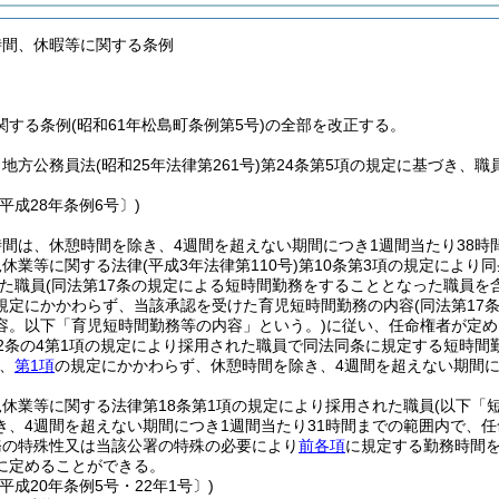
時間、休暇等に関する条例
する条例(昭和61年松島町条例第5号)の全部を改正する。
、地方公務員法
(昭和25年法律第261号)
第24条第5項の規定に基づき、
平成28年条例6号〕)
間は、休憩時間を除き、4週間を超えない期間につき1週間当たり38時間
児休業等に関する法律
(平成3年法律第110号)
第10条第3項の規定により
た職員
(同法第17条の規定による短時間勤務をすることとなった職員を
規定にかかわらず、当該承認を受けた育児短時間勤務の内容
(同法第1
容。以下「育児短時間勤務等の内容」という。)
に従い、任命権者が定め
2条の4第1項の規定により採用された職員で同法同条に規定する短時間
、
第1項
の規定にかかわらず、休憩時間を除き、4週間を超えない期間につ
休業等に関する法律第18条第1項の規定により採用された職員
(以下「
き、4週間を超えない期間につき1週間当たり31時間までの範囲内で、
務の特殊性又は当該公署の特殊の必要により
前各項
に規定する勤務時間
に定めることができる。
平成20年条例5号・22年1号〕)