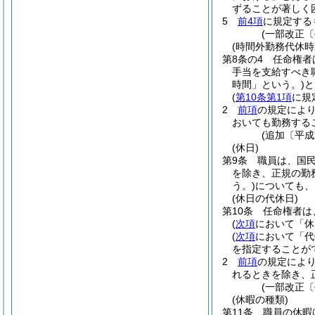
ずることが著しく
5
前4項
に規定する
(一部改正〔
(時間外勤務代休時
第8条の4
任命権者
手当を支給すべき
時間」という。)
と
(
第10条第1項
に規
2
前項
の規定によ
おいても勤務する
(追加〔平成
(休日)
第9条
職員は、国
を除き、正規の勤
う。)
についても、
(休日の代休日)
第10条
任命権者は
(
次項
において「休
(
次項
において「代
を指定することが
2
前項
の規定によ
れるときを除き、
(一部改正〔
(休暇の種類)
第11条
職員の休暇