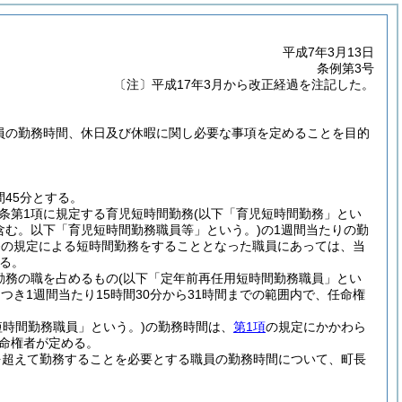
平成7年3月13日
条例第3号
〔注〕平成17年3月から改正経過を注記した。
職員の勤務時間、休日及び休暇に関し必要な事項を定めることを目的
45分とする。
同条第1項に規定する育児短時間勤務
(以下「育児短時間勤務」とい
含む。以下「育児短時間勤務職員等」という。)
の1週間当たりの勤
7条の規定による短時間勤務をすることとなった職員にあっては、当
る。
勤務の職を占めるもの
(以下「定年前再任用短時間勤務職員」とい
き1週間当たり15時間30分から31時間までの範囲内で、任命権
短時間勤務職員」という。)
の勤務時間は、
第1項
の規定にかかわら
任命権者が定める。
を超えて勤務することを必要とする職員の勤務時間について、町長