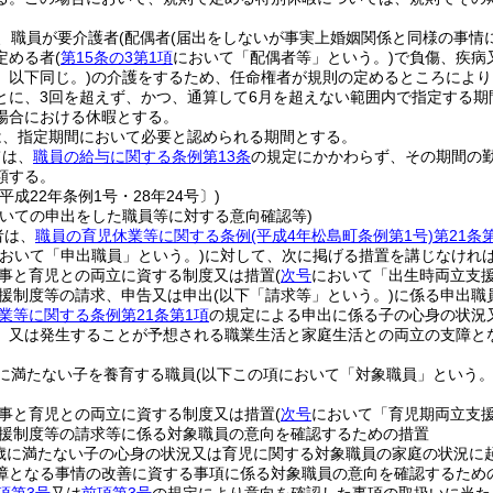
、職員が要介護者
(配偶者
(届出をしないが事実上婚姻関係と同様の事情
定める者
(
第15条の3第1項
において「配偶者等」という。)
で負傷、疾病
。以下同じ。)
の介護をするため、任命権者が規則の定めるところにより
とに、3回を超えず、かつ、通算して6月を超えない範囲内で指定する期
場合における休暇とする。
は、指定期間において必要と認められる期間とする。
ては、
職員の給与に関する条例第13条
の規定にかかわらず、その期間の
額する。
平成22年条例1号・28年24号〕)
ついての申出をした職員等に対する意向確認等)
者は、
職員の育児休業等に関する条例
(平成4年松島町条例第1号)
第21条
において「申出職員」という。)
に対して、次に掲げる措置を講じなけれ
事と育児との両立に資する制度又は措置
(
次号
において「出生時両立支援
援制度等の請求、申告又は申出
(以下「請求等」という。)
に係る申出職
業等に関する条例第21条第1項
の規定による申出に係る子の心身の状況
、又は発生することが予想される職業生活と家庭生活との両立の支障と
に満たない子を養育する職員
(以下この項において「対象職員」という。
事と育児との両立に資する制度又は措置
(
次号
において「育児期両立支援
援制度等の請求等に係る対象職員の意向を確認するための措置
歳に満たない子の心身の状況又は育児に関する対象職員の家庭の状況に
障となる事情の改善に資する事項に係る対象職員の意向を確認するため