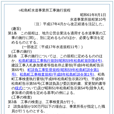
○松島町水道事業所工事施行規程
昭和61年8月1日
水道事業所規程第10号
〔注〕平成17年4月から改正経過を注記した。
(趣旨)
第1条
この規程は、地方公営企業法を適用する水道事業の工
事の施行に関し、別に定めるもののほか、必要な事項を定
めるものとする。
(一部改正〔平成17年水道規程11号〕)
(工事の施行)
第2条
工事の施行については、この規程に定めるもののほ
か、
松島町建設工事執行規則
(昭和59年松島町規則第4号)
、
建設工事入札参加業者等指名停止要領
(平成6年松島町告示
第65号)
、
町請負工事監督規程
(昭和59年松島町訓令第1
号)
、
松島町工事検査規程
(平成8年松島町訓令第1号)
、松島
町工事検査執行要領
(平成8年松島町告示第23号)
、平成9年
松島町告示第56号
(工事請負及び委託契約書、変更契約書等
の
様式
について)
及び昭和51年松島町告示第54号
(競争入札
参加者の資格を定める基準)
の例による。
(工事の検査)
第3条
工事の検査は、工事検査員が行う。
2
請負金額が100万円以下の場合は、事業所長が指定した職
員が行うものとする。