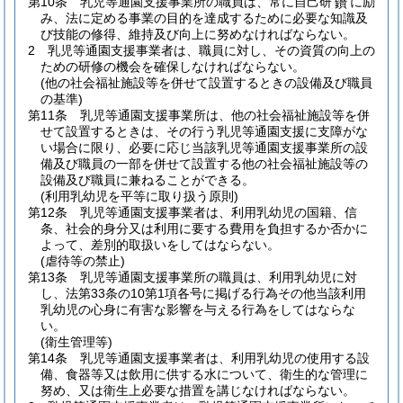
第10条
乳児等通園支援事業所の職員は、常に自己研
に励
鑽
み、法に定める事業の目的を達成するために必要な知識及
び技能の修得、維持及び向上に努めなければならない。
2
乳児等通園支援事業者は、職員に対し、その資質の向上の
ための研修の機会を確保しなければならない。
(他の社会福祉施設等を併せて設置するときの設備及び職員
の基準)
第11条
乳児等通園支援事業所は、他の社会福祉施設等を併
せて設置するときは、その行う乳児等通園支援に支障がな
い場合に限り、必要に応じ当該乳児等通園支援事業所の設
備及び職員の一部を併せて設置する他の社会福祉施設等の
設備及び職員に兼ねることができる。
(利用乳幼児を平等に取り扱う原則)
第12条
乳児等通園支援事業者は、利用乳幼児の国籍、信
条、社会的身分又は利用に要する費用を負担するか否かに
よって、差別的取扱いをしてはならない。
(虐待等の禁止)
第13条
乳児等通園支援事業所の職員は、利用乳幼児に対
し、法第33条の10第1項各号に掲げる行為その他当該利用
乳幼児の心身に有害な影響を与える行為をしてはならな
い。
(衛生管理等)
第14条
乳児等通園支援事業者は、利用乳幼児の使用する設
備、食器等又は飲用に供する水について、衛生的な管理に
努め、又は衛生上必要な措置を講じなければならない。