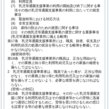
(6)
利用定員
(7)
乳児等通園支援事業の利用の開始及び終了に関する事
項その他の乳児等通園支援事業の利用に当たっての留意
事項
(8)
緊急時等における対応方法
(9)
非常災害対策
(10)
虐待の防止のための措置に関する事項
(11)
その他乳児等通園支援事業の運営に関する重要事項
(乳児等通園支援事業所に備える帳簿)
第17条
乳児等通園支援事業所には、職員、財産、収支及び
利用乳幼児の処遇の状況を明らかにする帳簿を整備してお
かなければならない。
(秘密保持等)
第18条
乳児等通園支援事業所の職員は、正当な理由がな
く、その業務上知り得た利用乳幼児又はその家族の秘密を
漏らしてはならない。
2
乳児等通園支援事業者は、職員であった者が、正当な理由
がなく、その業務上知り得た利用乳幼児又はその家族の秘
密を漏らすことがないよう、必要な措置を講じなければな
らない。
(苦情への対応)
第19条
乳児等通園支援事業者は、その行った乳児等通園支
援に関する利用乳幼児又はその保護者等からの苦情に迅速
かつ適切に対応するために、苦情を受け付けるための窓口
を設置する等の必要な措置を講じなければならない。