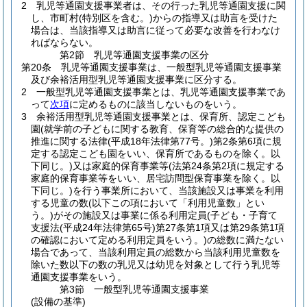
2
乳児等通園支援事業者は、その行った乳児等通園支援に関
し、市町村
(特別区を含む。)
からの指導又は助言を受けた
場合は、当該指導又は助言に従って必要な改善を行わなけ
ればならない。
第2節
乳児等通園支援事業の区分
第20条
乳児等通園支援事業は、一般型乳児等通園支援事業
及び余裕活用型乳児等通園支援事業に区分する。
2
一般型乳児等通園支援事業とは、乳児等通園支援事業であ
って
次項
に定めるものに該当しないものをいう。
3
余裕活用型乳児等通園支援事業とは、保育所、認定こども
園
(就学前の子どもに関する教育、保育等の総合的な提供の
推進に関する法律
(平成18年法律第77号。)
第2条第6項に規
定する認定こども園をいい、保育所であるものを除く。以
下同じ。)
又は家庭的保育事業等
(法第24条第2項に規定する
家庭的保育事業等をいい、居宅訪問型保育事業を除く。以
下同じ。)
を行う事業所において、当該施設又は事業を利用
する児童の数
(以下この項において「利用児童数」とい
う。)
がその施設又は事業に係る利用定員
(子ども・子育て
支援法
(平成24年法律第65号)
第27条第1項又は第29条第1項
の確認において定める利用定員をいう。)
の総数に満たない
場合であって、当該利用定員の総数から当該利用児童数を
除いた数以下の数の乳児又は幼児を対象として行う乳児等
通園支援事業をいう。
第3節
一般型乳児等通園支援事業
(設備の基準)