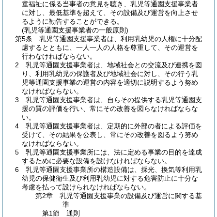
童福祉に係る当事者の意見を聴き、乳児等通園支援事業者
に対し、最低基準を超えて、その設備及び運営を向上させ
るように勧告することができる。
(乳児等通園支援事業者の一般原則)
第5条
乳児等通園支援事業者は、利用乳幼児の人権に十分配
慮するとともに、一人一人の人格を尊重して、その運営を
行わなければならない。
2
乳児等通園支援事業者は、地域社会との交流及び連携を図
り、利用乳幼児の保護者及び地域社会に対し、その行う乳
児等通園支援事業の運営の内容を適切に説明するよう努め
なければならない。
3
乳児等通園支援事業者は、自らその提供する乳児等通園支
援の質の評価を行い、常にその改善を図らなければならな
い。
4
乳児等通園支援事業者は、定期的に外部の者による評価を
受けて、その結果を公表し、常にその改善を図るよう努め
なければならない。
5
乳児等通園支援事業所には、法に定める事業の目的を達成
するために必要な設備を設けなければならない。
6
乳児等通園支援事業所の構造設備は、採光、換気等利用乳
幼児の保健衛生及び利用乳幼児に対する危害防止に十分な
考慮を払って設けられなければならない。
第2章
乳児等通園支援事業の設備及び運営に関する基
準
第1節
通則