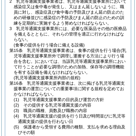
2
乳児等通園支援事業者は、乳児等通園支援事業所において
感染症又は食中毒が発生し、又はまん延しないように、職
員に対し、感染症及び食中毒の予防及びまん延の防止のた
めの研修並びに感染症の予防及びまん延の防止のための訓
練を定期的に実施するよう努めなければならない。
3
乳児等通園支援事業所には、必要な医薬品その他の医療品
を備えるとともに、それらの管理を適正に行わなければな
らない。
(食事の提供を行う場合に備える設備)
第15条
乳児等通園支援事業者は、食事の提供を行う場合
(乳
児等通園支援事業所外で調理し運搬する方法により行う場
合を含む。)
においては、当該乳児等通園支援事業所におい
て行うことが必要な調理のための加熱、保存等の調理機能
を有する設備を備えなければならない。
(乳児等通園支援事業所内部の規程)
第16条
乳児等通園支援事業者は、次に掲げる乳児等通園支
援事業の運営についての重要事項に関する規程を定めてお
かなければならない。
(1)
乳児等通園支援事業の目的及び運営の方針
(2)
その提供する乳児等通園支援の内容
(3)
職員の職種、員数及び職務の内容
(4)
乳児等通園支援の提供を行う日及び時間並びに乳児等
通園支援の提供を行わない日
(5)
保護者から受領する費用の種類、支払を求める理由及
びその額