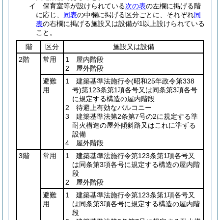
イ
保育室等が設けられている
次の表
の左欄に掲げる階
に応じ、
同表
の中欄に掲げる区分ごとに、それぞれ
同
表
の右欄に掲げる施設又は設備が1以上設けられている
こと。
階
区分
施設又は設備
2階
常用
1 屋内階段
2 屋外階段
避難
1 建築基準法施行令
(昭和25年政令第338
用
号)
第123条第1項各号又は同条第3項各号
に規定する構造の屋内階段
2 待避上有効なバルコニー
3 建築基準法第2条第7号の2に規定する準
耐火構造の屋外傾斜路又はこれに準ずる
設備
4 屋外階段
3階
常用
1 建築基準法施行令第123条第1項各号又
は同条第3項各号に規定する構造の屋内階
段
2 屋外階段
避難
1 建築基準法施行令第123条第1項各号又
用
は同条第3項各号に規定する構造の屋内階
段