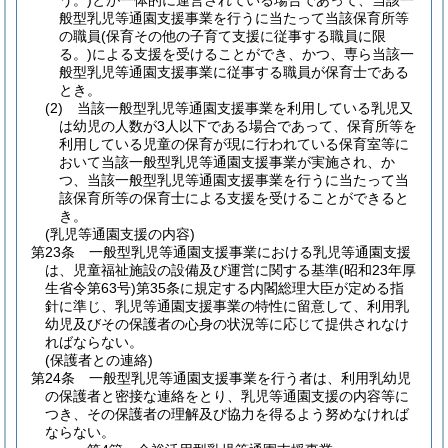
う。)
とが一体的に運営されている場合であって、当該一
般型乳児等通園支援事業を行うに当たって当該保育所等
の職員
(保育その他の子育て支援に従事する職員に限
る。)
による支援を受けることができ、かつ、専ら当該一
般型乳児等通園支援事業に従事する職員が保育士である
とき。
(2)
当該一般型乳児等通園支援事業を利用している乳児又
は幼児の人数が3人以下である場合であって、保育所等を
利用している児童の保育が現に行われている保育室等に
おいて当該一般型乳児等通園支援事業が実施され、か
つ、当該一般型乳児等通園支援事業を行うに当たって当
該保育所等の保育士による支援を受けることができると
き。
(乳児等通園支援の内容)
第23条
一般型乳児等通園支援事業における乳児等通園支援
は、児童福祉施設の設備及び運営に関する基準
(昭和23年厚
生省令第63号)
第35条に規定する内閣総理大臣が定める指
針に準じ、乳児等通園支援事業の特性に留意して、利用乳
幼児及びその保護者の心身の状況等に応じて提供されなけ
ればならない。
(保護者との連絡)
第24条
一般型乳児等通園支援事業を行う者は、利用乳幼児
の保護者と密接な連絡をとり、乳児等通園支援の内容等に
つき、その保護者の理解及び協力を得るよう努めなければ
ならない。