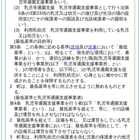
児等通園支援事業をいう。
(2)
乳児等通園支援 乳児等通園支援事業として行う法第
6条の3第23項の乳児又は幼児への遊び及び生活の場の提
供並びにその保護者への面談及び当該保護者への援助を
いう。
(3)
利用乳幼児 乳児等通園支援事業を利用している乳児
又は幼児をいう。
(最低基準の目的等)
第3条
この条例に定める基準
(
次項
及び
次条
において「最低
基準」という。)
は、明るくて、衛生的な環境において、素
養があり、かつ、適切な訓練を受けた職員
(乳児等通園支援
事業を行う事業所
(以下「乳児等通園支援事業所」とい
う。)
の管理者を含む。以下同じ。)
が乳児等通園支援を提
供することにより、利用乳幼児が、心身ともに健やかに育
成されることを保障するものとする。
2
町は、最低基準を常に向上させるように努めるものとす
る。
(最低基準と乳児等通園支援事業者)
第4条
乳児等通園支援事業を行う者
(以下「乳児等通園支援
事業者」という。)
は、最低基準を超えて、常に、その設備
及び運営を向上させなければならない。
2
最低基準を超えて、設備を有し、又は運営をしている乳児
等通園支援事業者においては、最低基準を理由として、そ
の設備又は運営を低下させてはならない。
3
町長は、利用乳幼児の保護者を含む児童の保護者その他児