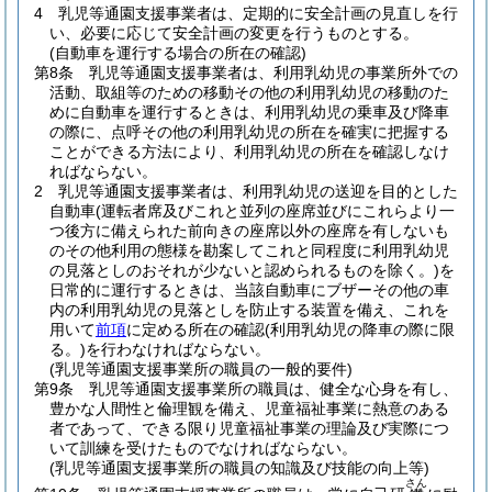
4
乳児等通園支援事業者は、定期的に安全計画の見直しを行
い、必要に応じて安全計画の変更を行うものとする。
(自動車を運行する場合の所在の確認)
第8条
乳児等通園支援事業者は、利用乳幼児の事業所外での
活動、取組等のための移動その他の利用乳幼児の移動のた
めに自動車を運行するときは、利用乳幼児の乗車及び降車
の際に、点呼その他の利用乳幼児の所在を確実に把握する
ことができる方法により、利用乳幼児の所在を確認しなけ
ればならない。
2
乳児等通園支援事業者は、利用乳幼児の送迎を目的とした
自動車
(運転者席及びこれと並列の座席並びにこれらより一
つ後方に備えられた前向きの座席以外の座席を有しないも
のその他利用の態様を勘案してこれと同程度に利用乳幼児
の見落としのおそれが少ないと認められるものを除く。)
を
日常的に運行するときは、当該自動車にブザーその他の車
内の利用乳幼児の見落としを防止する装置を備え、これを
用いて
前項
に定める所在の確認
(利用乳幼児の降車の際に限
る。)
を行わなければならない。
(乳児等通園支援事業所の職員の一般的要件)
第9条
乳児等通園支援事業所の職員は、健全な心身を有し、
豊かな人間性と倫理観を備え、児童福祉事業に熱意のある
者であって、できる限り児童福祉事業の理論及び実際につ
いて訓練を受けたものでなければならない。
(乳児等通園支援事業所の職員の知識及び技能の向上等)
さん