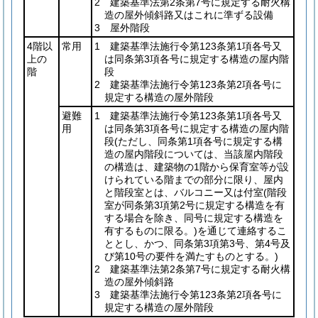
2 建築基準法第2条第7号に規定する耐火構
造の屋外傾斜路又はこれに準ずる設備
3 屋外階段
4階以
常用
1 建築基準法施行令第123条第1項各号又
上の
は同条第3項各号に規定する構造の屋内階
階
段
2 建築基準法施行令第123条第2項各号に
規定する構造の屋外階段
避難
1 建築基準法施行令第123条第1項各号又
用
は同条第3項各号に規定する構造の屋内階
段
(ただし、同条第1項各号に規定する構
造の屋内階段については、当該屋内階段
の構造は、建築物の1階から保育室等が設
けられている階までの部分に限り、屋内
と階段室とは、バルコニー又は付室
(階段
室が同条第3項第2号に規定する構造を有
する場合を除き、同号に規定する構造を
有するものに限る。)
を通じて連絡するこ
ととし、かつ、同条第3項第3号、第4号及
び第10号の要件を満たすものとする。)
2 建築基準法第2条第7号に規定する耐火構
造の屋外傾斜路
3 建築基準法施行令第123条第2項各号に
規定する構造の屋外階段