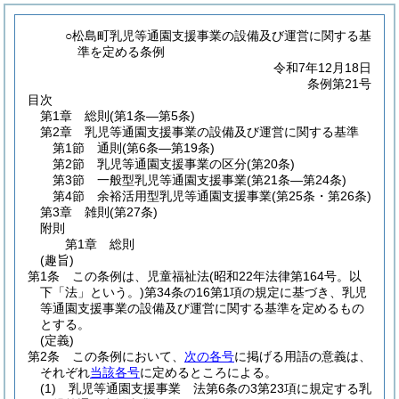
○松島町乳児等通園支援事業の設備及び運営に関する基
準を定める条例
令和7年12月18日
条例第21号
目次
第1章
総則
(第1条―第5条)
第2章
乳児等通園支援事業の設備及び運営に関する基準
第1節
通則
(第6条―第19条)
第2節
乳児等通園支援事業の区分
(第20条)
第3節
一般型乳児等通園支援事業
(第21条―第24条)
第4節
余裕活用型乳児等通園支援事業
(第25条・第26条)
第3章
雑則
(第27条)
附則
第1章
総則
(趣旨)
第1条
この条例は、児童福祉法
(昭和22年法律第164号。以
下「法」という。)
第34条の16第1項の規定に基づき、乳児
等通園支援事業の設備及び運営に関する基準を定めるもの
とする。
(定義)
第2条
この条例において、
次の各号
に掲げる用語の意義は、
それぞれ
当該各号
に定めるところによる。
(1)
乳児等通園支援事業 法第6条の3第23項に規定する乳