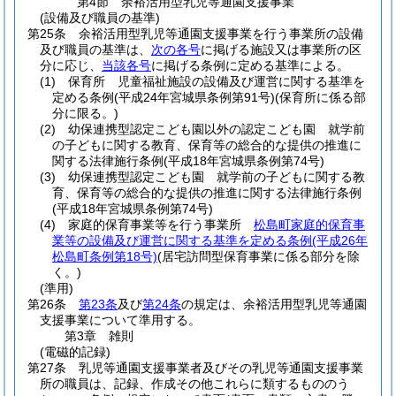
第4節
余裕活用型乳児等通園支援事業
(設備及び職員の基準)
第25条
余裕活用型乳児等通園支援事業を行う事業所の設備
及び職員の基準は、
次の各号
に掲げる施設又は事業所の区
分に応じ、
当該各号
に掲げる条例に定める基準による。
(1)
保育所 児童福祉施設の設備及び運営に関する基準を
定める条例
(平成24年宮城県条例第91号)
(保育所に係る部
分に限る。)
(2)
幼保連携型認定こども園以外の認定こども園 就学前
の子どもに関する教育、保育等の総合的な提供の推進に
関する法律施行条例
(平成18年宮城県条例第74号)
(3)
幼保連携型認定こども園 就学前の子どもに関する教
育、保育等の総合的な提供の推進に関する法律施行条例
(平成18年宮城県条例第74号)
(4)
家庭的保育事業等を行う事業所
松島町家庭的保育事
業等の設備及び運営に関する基準を定める条例
(平成26年
松島町条例第18号)
(居宅訪問型保育事業に係る部分を除
く。)
(準用)
第26条
第23条
及び
第24条
の規定は、余裕活用型乳児等通園
支援事業について準用する。
第3章
雑則
(電磁的記録)
第27条
乳児等通園支援事業者及びその乳児等通園支援事業
所の職員は、記録、作成その他これらに類するもののう