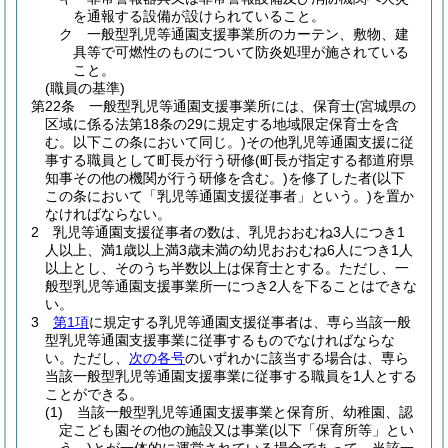
を通報する設備が設けられていること。
ク
一般型乳児等通園支援事業所のカーテン、敷物、建
具等で可燃性のものについて防炎処理が施されている
こと。
(職員の基準)
第22条
一般型乳児等通園支援事業所には、保育士
(宮城県の
区域に係る法第18条の29に規定する地域限定保育士を含
む。以下この条において同じ。)
その他乳児等通園支援に従
事する職員として町長が行う研修
(町長が指定する都道府県
知事その他の機関が行う研修を含む。)
を修了した者
(以下
この条において「乳児等通園支援従事者」という。)
を置か
なければならない。
2
乳児等通園支援従事者の数は、乳児おおむね3人につき1
人以上、満1歳以上満3歳未満の幼児おおむね6人につき1人
以上とし、そのうち半数以上は保育士とする。
ただし、一
般型乳児等通園支援事業所一につき2人を下ることはできな
い。
3
第1項
に規定する乳児等通園支援従事者は、専ら当該一般
型乳児等通園支援事業に従事するものでなければならな
い。
ただし、
次の各号
のいずれかに該当する場合は、専ら
当該一般型乳児等通園支援事業に従事する職員を1人とする
ことができる。
(1)
当該一般型乳児等通園支援事業と保育所、幼稚園、認
定こども園その他の施設又は事業
(以下「保育所等」とい