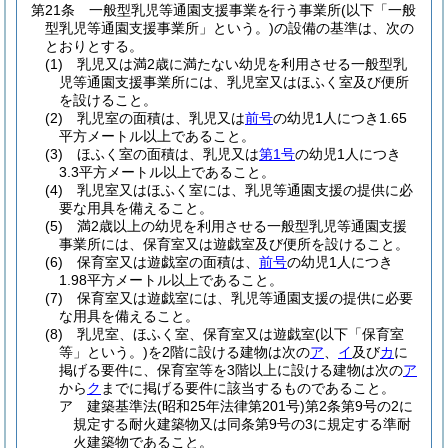
第21条
一般型乳児等通園支援事業を行う事業所
(以下「一般
型乳児等通園支援事業所」という。)
の設備の基準は、次の
とおりとする。
(1)
乳児又は満2歳に満たない幼児を利用させる一般型乳
児等通園支援事業所には、乳児室又はほふく室及び便所
を設けること。
(2)
乳児室の面積は、乳児又は
前号
の幼児1人につき1.65
平方メートル以上であること。
(3)
ほふく室の面積は、乳児又は
第1号
の幼児1人につき
3.3平方メートル以上であること。
(4)
乳児室又はほふく室には、乳児等通園支援の提供に必
要な用具を備えること。
(5)
満2歳以上の幼児を利用させる一般型乳児等通園支援
事業所には、保育室又は遊戯室及び便所を設けること。
(6)
保育室又は遊戯室の面積は、
前号
の幼児1人につき
1.98平方メートル以上であること。
(7)
保育室又は遊戯室には、乳児等通園支援の提供に必要
な用具を備えること。
(8)
乳児室、ほふく室、保育室又は遊戯室
(以下「保育室
等」という。)
を2階に設ける建物は次の
ア
、
イ
及び
カ
に
掲げる要件に、保育室等を3階以上に設ける建物は次の
ア
から
ク
までに掲げる要件に該当するものであること。
ア
建築基準法
(昭和25年法律第201号)
第2条第9号の2に
規定する耐火建築物又は同条第9号の3に規定する準耐
火建築物であること。