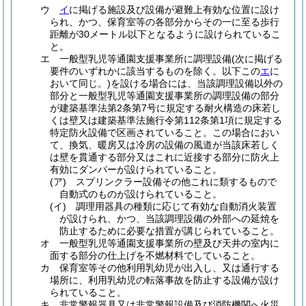
ウ
イ
に掲げる施設及び設備が避難上有効な位置に設け
られ、かつ、保育室等の各部分からその一に至る歩行
距離が30メートル以下となるように設けられているこ
と。
エ
一般型乳児等通園支援事業所に調理設備
(次に掲げる
要件のいずれかに該当するものを除く。以下この
エ
に
おいて同じ。)
を設ける場合には、当該調理設備以外の
部分と一般型乳児等通園支援事業所の調理設備の部分
が建築基準法第2条第7号に規定する耐火構造の床若し
くは壁又は建築基準法施行令第112条第1項に規定する
特定防火設備で区画されていること。
この場合におい
て、換気、暖房又は冷房の設備の風道が当該床若しく
は壁を貫通する部分又はこれに近接する部分に防火上
有効にダンパーが設けられていること。
(ア)
スプリンクラー設備その他これに類するもので
自動式のものが設けられていること。
(イ)
調理用器具の種類に応じて有効な自動消火装置
が設けられ、かつ、当該調理設備の外部への延焼を
防止するために必要な措置が講じられていること。
オ
一般型乳児等通園支援事業所の壁及び天井の室内に
面する部分の仕上げを不燃材料でしていること。
カ
保育室等その他利用乳幼児が出入し、又は通行する
場所に、利用乳幼児の転落事故を防止する設備が設け
られていること。
キ
非常警報器具又は非常警報設備及び消防機関へ火災