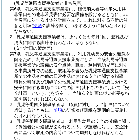
(乳児等通園支援事業者と非常災害)
第6条
乳児等通園支援事業者は、軽便消火器等の消火用具、
非常口その他非常災害に必要な設備を設けるとともに、非
常災害に対する具体的計画を立て、これに対する不断の注
意と訓練
(
次項
の訓練を除く。)
をするように努めなければ
ならない。
2
乳児等通園支援事業者は、少なくとも毎月1回、避難及び
消火に関する訓練を行わなければならない。
(安全計画の策定等)
第7条
乳児等通園支援事業者は、利用乳幼児の安全の確保を
図るため、乳児等通園支援事業所ごとに、当該乳児等通園
支援事業所の設備の安全点検、職員、利用乳幼児等に対す
る事業所外での活動、取組等を含めた乳児等通園支援事業
所での生活その他の日常生活における安全に関する指導、
職員の研修及び訓練その他乳児等通園支援事業所における
安全に関する事項についての計画
(以下この条において「安
全計画」という。)
を策定し、当該安全計画に従い必要な措
置を講じなければならない。
2
乳児等通園支援事業者は、職員に対し、安全計画について
周知するとともに、
前項
の研修及び訓練を定期的に実施し
なければならない。
3
乳児等通園支援事業者は、利用乳幼児の安全の確保に関し
て保護者との連携が図られるよう、保護者に対し、安全計
画に基づく取組の内容等について周知しなければならな
い。