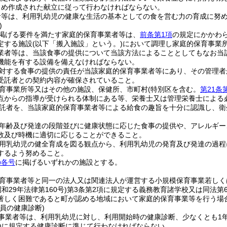
じめ作成された献立に従って行わなければならない。
者等は、利用乳幼児の健康な生活の基本としての食を営む力の育成に努
)
掲げる要件を満たす家庭的保育事業者等は、
前条第1項
の規定にかかわ
定する施設
(以下「搬入施設」という。)
において調理し家庭的保育事業
業者等は、当該食事の提供について当該方法によることとしてもなお当
機能を有する設備を備えなければならない。
対する食事の提供の責任が当該家庭的保育事業者等にあり、その管理者
受託者との契約内容が確保されていること。
育事業所等又はその他の施設、保健所、市町村
(特別区を含む。
第21条
点からの指導が受けられる体制にある等、栄養士又は管理栄養士による
託者を、当該家庭的保育事業者等による給食の趣旨を十分に認識し、衛
年齢及び発達の段階並びに健康状態に応じた食事の提供や、アレルギー
数及び時機に適切に応じることができること。
用乳幼児の健全育成を図る観点から、利用乳幼児の発育及び発達の過程
するよう努めること。
の各号
に掲げるいずれかの施設とする。
育事業者等と同一の法人又は関連法人が運営する小規模保育事業若しく
昭和29年法律第160号)
第3条第2項に規定する義務教育諸学校又は同法第
著しく困難であると町が認める地域において家庭的保育事業等を行う場合
員の健康診断)
事業者等は、利用乳幼児に対し、利用開始時の健康診断、少なくとも1
)
に規定する健康診断に準じて行わなければならない。