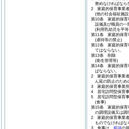
努めなければなら
2
家庭的保育事業
(他の社会福祉施
第10条
家庭的保育
設備及び職員の一
(利用乳幼児を平等
第11条
家庭的保育
(虐待等の禁止)
第12条
家庭的保育
てはならない。
第13条
削除
(衛生管理等)
第14条
家庭的保育
ばならない。
2
家庭的保育事業
ん延の防止のため
3
家庭的保育事業
4
居宅訪問型保育
5
居宅訪問型保育
(食事)
第15条
家庭的保育
の調理設備又は調
2
家庭的保育事業
ものでなければな
3
食事は、
前項
の