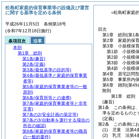
松島町家庭的保育事業等の設備及び運営
に関する基準を定める条例
○松島町家庭
平成26年11月5日 条例第18号
目次
(令和7年12月18日施行)
第1章
総則
(第1
第2章
家庭的保
条項目次
沿革
第3章
小規模保
本則
第1節
小規模
第1章
総則
第2節
小規模保
第1条
(趣旨)
第3節
小規模保
第2条
(定義)
第4節
小規模
第3条
(最低基準の目的等)
第4章
居宅訪問
第4条
(最低基準と家庭的保育事業
第5章
事業所内
者等)
第6章
雑則
(第49
第5条
(家庭的保育事業者等の一般
附則
原則)
第1章
総則
第6条
(保育所等との連携)
(趣旨)
第7条
(家庭的保育事業者等と非常
第1条
この条例は
災害)
準を定めるものと
第7条の2
(安全計画の策定等)
(定義)
第7条の3
(自動車を運行する場合の
第2条
この条例に
所在の確認)
(1)
児童 法第4
第8条
(家庭的保育事業者等の職員
(2)
乳児 法第4
の一般的要件)