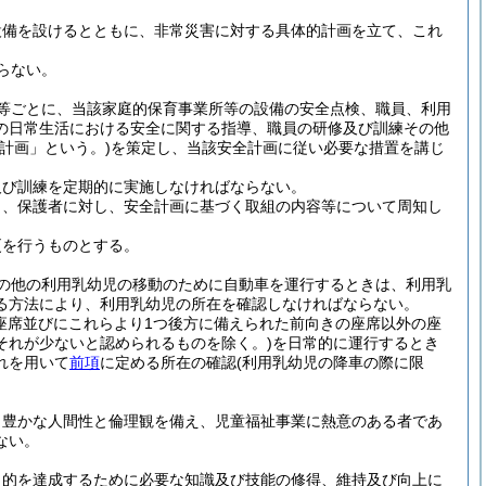
設備を設けるとともに、非常災害に対する具体的計画を立て、これ
らない。
等ごとに、当該家庭的保育事業所等の設備の安全点検、職員、利用
の日常生活における安全に関する指導、職員の研修及び訓練その他
計画」という。)
を策定し、当該安全計画に従い必要な措置を講じ
及び訓練を定期的に実施しなければならない。
う、保護者に対し、安全計画に基づく取組の内容等について周知し
更を行うものとする。
の他の利用乳幼児の移動のために自動車を運行するときは、利用乳
る方法により、利用乳幼児の所在を確認しなければならない。
座席並びにこれらより1つ後方に備えられた前向きの座席以外の座
それが少ないと認められるものを除く。)
を日常的に運行するとき
れを用いて
前項
に定める所在の確認
(利用乳幼児の降車の際に限
、豊かな人間性と倫理観を備え、児童福祉事業に熱意のある者であ
ない。
目的を達成するために必要な知識及び技能の修得、維持及び向上に