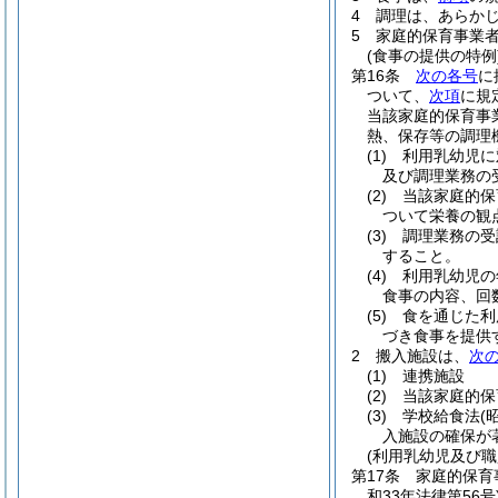
4
調理は、あらか
5
家庭的保育事業
(食事の提供の特例
第16条
次の各号
に
ついて、
次項
に規
当該家庭的保育事
熱、保存等の調理
(1)
利用乳幼児に
及び調理業務の
(2)
当該家庭的保
ついて栄養の観
(3)
調理業務の受
すること。
(4)
利用乳幼児の
食事の内容、回
(5)
食を通じた利
づき食事を提供
2
搬入施設は、
次
(1)
連携施設
(2)
当該家庭的保
(3)
学校給食法
(
入施設の確保が
(利用乳幼児及び職
第17条
家庭的保育
和33年法律第56号