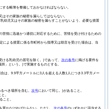
にする帳簿を整備しておかなければならない。
又はその家族の秘密を漏らしてはならない。
用乳幼児又はその家族の秘密を漏らすことがないよう、必要な措置
の苦情に迅速かつ適切に対応するために、苦情を受け付けるための
規定による措置に係る市町村から指導又は助言を受けた場合は、当
受ける乳幼児の居宅を除く。)
であって、
次の各号
に掲げる要件を
場所」という。)
で実施するものとする。
合は、9.9平方メートルに3人を超える人数1人につき3.3平方メー
わるべき場所を含む。
次号
において同じ。)
があること。
こと。
ること。
を置かなければならない。
ただし、
次の各号
のいずれかに該当する