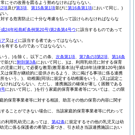
、常にその改善を図るよう努めなければならない。
第2項
及び
第3項
、
第15条第1項
並びに
第16条第1項
において同じ。)
ない。
に対する危害防止に十分な考慮を払って設けられなければならな
平成24年松島町条例第20号)
第2条第4号ウ
に該当するものであって
号ア
又は
イ
に該当する者であってはならない。
力を有するものであってはならない。
いう。)
を除く。以下この条、
次条第1項
、
第7条の3第2項
、
第14条
で並びに
附則第3条
において同じ。)
は、利用乳幼児に対する保育
上の児童に対して必要な教育
(教育基本法
(平成18年法律第120号)
第6
)
又は保育が継続的に提供されるよう、次に掲げる事項に係る連携
所をいう。)
、幼稚園
(同項に規定する幼稚園をいう。)
又は認定こ
なければならない。
ただし、連携施設の確保が著しく困難である
3号
において同じ。)
を行う家庭的保育事業者等については、この限
庭的保育事業者等に対する相談、助言その他の保育の内容に関す
供することができない場合に、当該家庭的保育事業者等に代わって
業の利用乳幼児にあっては、
第42条
に規定するその他の乳児又は幼
幼児に係る保護者の希望に基づき、引き続き当該連携施設におい