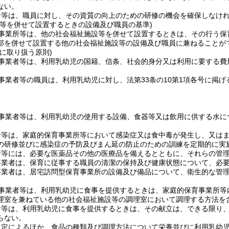
ない。
者等は、職員に対し、その資質の向上のための研修の機会を確保しなけ
設等を併せて設置するときの設備及び職員の基準)
事業所等は、他の社会福祉施設等を併せて設置するときは、その行う保
部を併せて設置する他の社会福祉施設等の設備及び職員に兼ねることが
に取り扱う原則)
事業者等は、利用乳幼児の国籍、信条、社会的身分又は利用に要する費
事業者等の職員は、利用乳幼児に対し、法第33条の10第1項各号に掲
事業者等は、利用乳幼児の使用する設備、食器等又は飲用に供する水に
者等は、家庭的保育事業所等において感染症又は食中毒が発生し、又は
の研修並びに感染症の予防及びまん延の防止のための訓練を定期的に実
所等には、必要な医薬品その他の医療品を備えるとともに、それらの管
事業者は、保育に従事する職員の清潔の保持及び健康状態について、必
事業者は、居宅訪問型保育事業所の設備及び備品について、衛生的な管
事業者等は、利用乳幼児に食事を提供するときは、家庭的保育事業所等
理室を兼ねている他の社会福祉施設等の調理室において調理する方法を含
者等は、利用乳幼児に食事を提供するときは、その献立は、できる限り
らない。
規定によるほか、食品の種類及び調理方法について栄養並びに利用乳幼