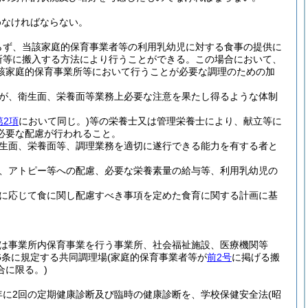
めなければならない。
らず、当該家庭的保育事業者等の利用乳幼児に対する食事の提供に
所等に搬入する方法により行うことができる。
この場合において、
該家庭的保育事業所等において行うことが必要な調理のための加
が、衛生面、栄養面等業務上必要な注意を果たし得るような体制
第2項
において同じ。)
等の栄養士又は管理栄養士により、献立等に
必要な配慮が行われること。
生面、栄養面等、調理業務を適切に遂行できる能力を有する者と
、アトピー等への配慮、必要な栄養素量の給与等、利用乳幼児の
に応じて食に関し配慮すべき事項を定めた食育に関する計画に基
は事業所内保育事業を行う事業所、社会福祉施設、医療機関等
6条に規定する共同調理場
(家庭的保育事業者等が
前2号
に掲げる搬
に限る。)
年に2回の定期健康診断及び臨時の健康診断を、学校保健安全法
(昭