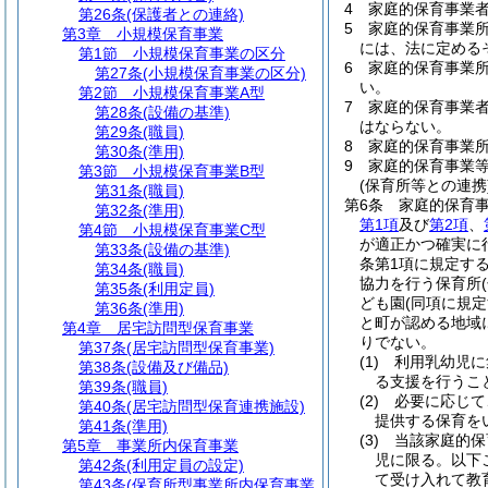
4
家庭的保育事業
第26条
(保護者との連絡)
5
家庭的保育事業
第3章
小規模保育事業
には、法に定める
第1節
小規模保育事業の区分
6
家庭的保育事業
第27条
(小規模保育事業の区分)
い。
第2節
小規模保育事業A型
7
家庭的保育事業
第28条
(設備の基準)
はならない。
第29条
(職員)
8
家庭的保育事業
第30条
(準用)
9
家庭的保育事業
第3節
小規模保育事業B型
(保育所等との連携
第31条
(職員)
第6条
家庭的保育
第32条
(準用)
第1項
及び
第2項
、
第4節
小規模保育事業C型
が適正かつ確実に
第33条
(設備の基準)
条第1項に規定す
第34条
(職員)
協力を行う保育所
第35条
(利用定員)
ども園
(同項に規
第36条
(準用)
と町が認める地域
第4章
居宅訪問型保育事業
りでない。
第37条
(居宅訪問型保育事業)
(1)
利用乳幼児に
第38条
(設備及び備品)
る支援を行うこ
第39条
(職員)
(2)
必要に応じて
第40条
(居宅訪問型保育連携施設)
提供する保育を
第41条
(準用)
(3)
当該家庭的保
第5章
事業所内保育事業
児に限る。以下
第42条
(利用定員の設定)
て受け入れて教
第43条
(保育所型事業所内保育事業