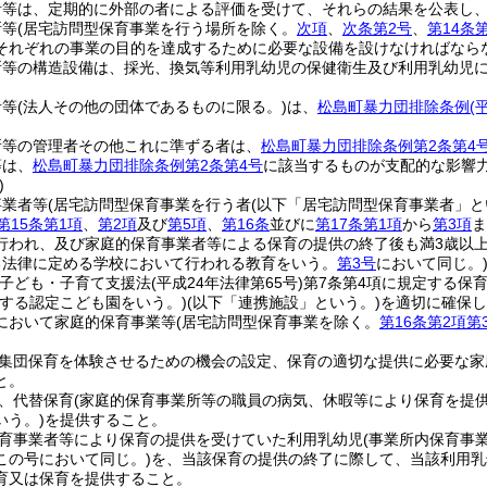
者等は、定期的に外部の者による評価を受けて、それらの結果を公表し
所等
(居宅訪問型保育事業を行う場所を除く。
次項
、
次条第2号
、
第14条
それぞれの事業の目的を達成するために必要な設備を設けなければなら
所等の構造設備は、採光、換気等利用乳幼児の保健衛生及び利用乳幼児
者等
(法人その他の団体であるものに限る。)
は、
松島町暴力団排除条例
(
所等の管理者その他これに準ずる者は、
松島町暴力団排除条例第2条第4
等は、
松島町暴力団排除条例第2条第4号
に該当するものが支配的な影響
)
事業者等
(居宅訪問型保育事業を行う者
(以下「居宅訪問型保育事業者」と
第15条第1項
、
第2項
及び
第5項
、
第16条
並びに
第17条第1項
から
第3項
ま
行われ、及び家庭的保育事業者等による保育の提供の終了後も満3歳以
る法律に定める学校において行われる教育をいう。
第3号
において同じ。
(子ども・子育て支援法
(平成24年法律第65号)
第7条第4項に規定する保育
定する認定こども園をいう。)
(以下「連携施設」という。)
を適切に確保し
において家庭的保育事業等
(居宅訪問型保育事業を除く。
第16条第2項第
集団保育を体験させるための機会の設定、保育の適切な提供に必要な家
と。
、代替保育
(家庭的保育事業所等の職員の病気、休暇等により保育を提
いう。)
を提供すること。
育事業者等により保育の提供を受けていた利用乳幼児
(事業所内保育事
この号において同じ。)
を、当該保育の提供の終了に際して、当該利用乳
育又は保育を提供すること。