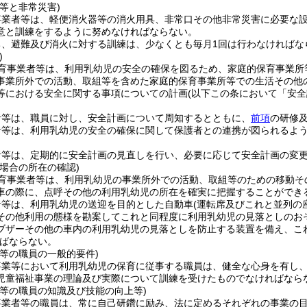
等と非常災害)
事業者等は、軽便消火器等の消火用具、非常口その他非常災害に必要な
意と訓練をするように努めなければならない。
ち、避難及び消火に対する訓練は、少なくとも毎月1回は行わなければな
)
育事業者等は、利用乳幼児の安全の確保を図るため、家庭的保育事業所
事業所外での活動、取組等を含めた家庭的保育事業所等での生活その他
等における安全に関する事項についての計画
(以下この条において「安全
。
者等は、職員に対し、安全計画について周知するとともに、
前項
の研修
者等は、利用乳幼児の安全の確保に関して保護者との連携が図られるよ
。
者等は、定期的に安全計画の見直しを行い、必要に応じて安全計画の変
場合の所在の確認)
育事業者等は、利用乳幼児の事業所外での活動、取組等のための移動そ
車の際に、点呼その他の利用乳幼児の所在を確実に把握することができ
者等は、利用乳幼児の送迎を目的とした自動車
(運転席及びこれと並列の
その他利用の態様を勘案してこれと同程度に利用乳幼児の見落としのお
ブザーその他の車内の利用乳幼児の見落としを防止する装置を備え、こ
ばならない。
等の職員の一般的要件)
事業等において利用乳幼児の保育に従事する職員は、健全な心身を有し
児童福祉事業の理論及び実際について訓練を受けたものでなければなら
者等の職員の知識及び技能の向上等)
事業者等の職員は、常に自己研鑽に励み、法に定めるそれぞれの事業の