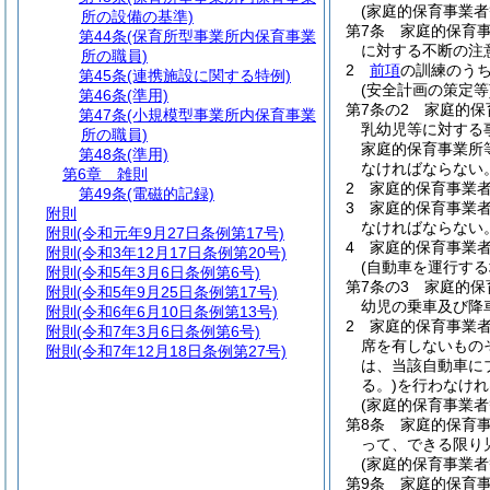
(家庭的保育事業者
所の設備の基準)
第7条
家庭的保育
第44条
(保育所型事業所内保育事業
に対する不断の注
所の職員)
2
前項
の訓練のう
第45条
(連携施設に関する特例)
(安全計画の策定等
第46条
(準用)
第7条の2
家庭的保
第47条
(小規模型事業所内保育事業
乳幼児等に対する
所の職員)
家庭的保育事業所
第48条
(準用)
なければならない
第6章
雑則
2
家庭的保育事業
第49条
(電磁的記録)
3
家庭的保育事業
附則
なければならない
附則
(令和元年9月27日条例第17号)
4
家庭的保育事業
附則
(令和3年12月17日条例第20号)
(自動車を運行する
附則
(令和5年3月6日条例第6号)
第7条の3
家庭的保
附則
(令和5年9月25日条例第17号)
幼児の乗車及び降
附則
(令和6年6月10日条例第13号)
2
家庭的保育事業
附則
(令和7年3月6日条例第6号)
席を有しないもの
附則
(令和7年12月18日条例第27号)
は、当該自動車に
る。)
を行わなけれ
(家庭的保育事業者
第8条
家庭的保育
って、できる限り
(家庭的保育事業
第9条
家庭的保育