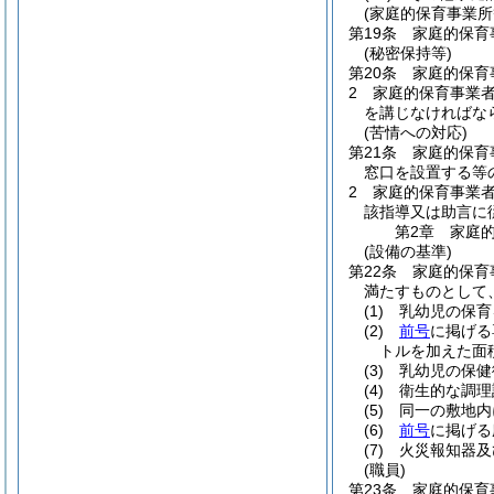
(家庭的保育事業所
第19条
家庭的保育
(秘密保持等)
第20条
家庭的保育
2
家庭的保育事業
を講じなければな
(苦情への対応)
第21条
家庭的保育
窓口を設置する等
2
家庭的保育事業者
該指導又は助言に
第2章
家庭
(設備の基準)
第22条
家庭的保育
満たすものとして
(1)
乳幼児の保育
(2)
前号
に掲げる
トルを加えた面積
(3)
乳幼児の保健
(4)
衛生的な調理
(5)
同一の敷地内
(6)
前号
に掲げる
(7)
火災報知器及
(職員)
第23条
家庭的保育