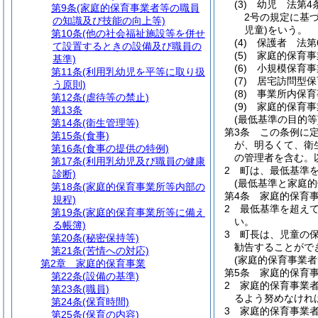
(3)
幼児 法第4
第9条
(家庭的保育事業者等の職員
2号の規定に基
の知識及び技能の向上等)
児童)
をいう。
第10条
(他の社会福祉施設等を併せ
(4)
保護者 法第
て設置するときの設備及び職員の
(5)
家庭的保育事
基準)
(6)
小規模保育事
第11条
(利用乳幼児を平等に取り扱
(7)
居宅訪問型保
う原則)
(8)
事業所内保育
第12条
(虐待等の禁止)
(9)
家庭的保育事
第13条
(最低基準の目的等
第14条
(衛生管理等)
第3条
この条例に
第15条
(食事)
が、明るくて、衛
第16条
(食事の提供の特例)
の管理者を含む。
第17条
(利用乳幼児及び職員の健康
2
町は、最低基準
診断)
(最低基準と家庭的
第18条
(家庭的保育事業所等内部の
第4条
家庭的保育
規程)
2
最低基準を超え
第19条
(家庭的保育事業所等に備え
い。
る帳簿)
3
町長は、児童の
第20条
(秘密保持等)
勧告することがで
第21条
(苦情への対応)
(家庭的保育事業者
第2章
家庭的保育事業
第5条
家庭的保育
第22条
(設備の基準)
2
家庭的保育事業
第23条
(職員)
るよう努めなけれ
第24条
(保育時間)
3
家庭的保育事業
第25条
(保育の内容)