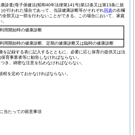
健康診査
(母子保健法
(昭和40年法律第141号)
第12条又は第13条に規
)
が行われた場合であって、当該健康診断等がそれぞれ
同表
の右欄
の全部又は一部を行わないことができる。
この場合において、家庭
い。
利用開始時の健康診断
利用開始時の健康診断、定期の健康診断又は臨時の健康診断
康を記録する表に記入するとともに、必要に応じ保育の提供又は法
的保育事業者等に勧告しなければならない。
につき、綿密な注意を払わなければならない。
規程を定めておかなければならない。
に当たっての留意事項