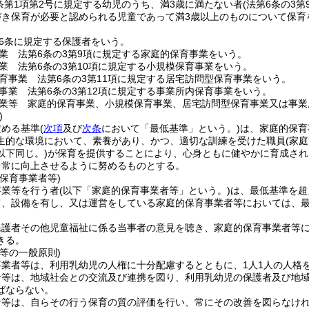
条第1項第2号に規定する幼児のうち、満3歳に満たない者
(法第6条の3
づき保育が必要と認められる児童であって満3歳以上のものについて保育
6条に規定する保護者をいう。
業 法第6条の3第9項に規定する家庭的保育事業をいう。
業 法第6条の3第10項に規定する小規模保育事業をいう。
育事業 法第6条の3第11項に規定する居宅訪問型保育事業をいう。
事業 法第6条の3第12項に規定する事業所内保育事業をいう。
業等 家庭的保育事業、小規模保育事業、居宅訪問型保育事業又は事業
)
定める基準
(
次項
及び
次条
において「最低基準」という。)
は、家庭的保育
生的な環境において、素養があり、かつ、適切な訓練を受けた職員
(家
以下同じ。)
が保育を提供することにより、心身ともに健やかに育成され
を常に向上させるように努めるものとする。
保育事業者等)
事業等を行う者
(以下「家庭的保育事業者等」という。)
は、最低基準を超
て、設備を有し、又は運営をしている家庭的保育事業者等においては、
保護者その他児童福祉に係る当事者の意見を聴き、家庭的保育事業者等
きる。
等の一般原則)
事業者等は、利用乳幼児の人権に十分配慮するとともに、1人1人の人格
者等は、地域社会との交流及び連携を図り、利用乳幼児の保護者及び地
ばならない。
者等は、自らその行う保育の質の評価を行い、常にその改善を図らなけ