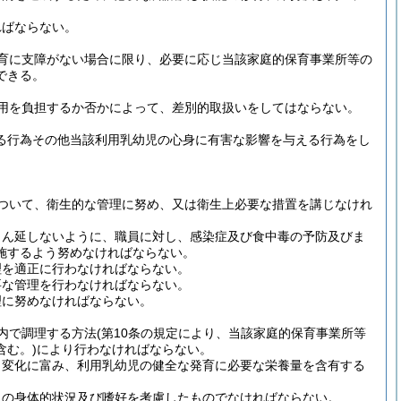
ればならない。
育に支障がない場合に限り、必要に応じ当該家庭的保育事業所等の
できる。
用を負担するか否かによって、差別的取扱いをしてはならない。
げる行為その他当該利用乳幼児の心身に有害な影響を与える行為をし
ついて、衛生的な管理に努め、又は衛生上必要な措置を講じなけれ
まん延しないように、職員に対し、感染症及び食中毒の予防及びま
施するよう努めなければならない。
理を適正に行わなければならない。
要な管理を行わなければならない。
理に努めなければならない。
内で調理する方法
(第10条の規定により、当該家庭的保育事業所等
む。)
により行わなければならない。
、変化に富み、利用乳幼児の健全な発育に必要な栄養量を含有する
児の身体的状況及び嗜好を考慮したものでなければならない。