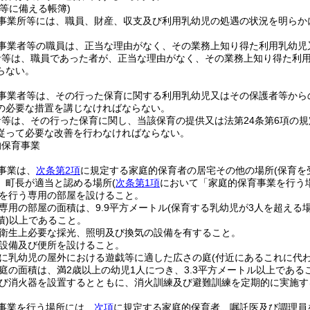
等に備える帳簿)
事業所等には、職員、財産、収支及び利用乳幼児の処遇の状況を明らか
事業者等の職員は、正当な理由がなく、その業務上知り得た利用乳幼児
者等は、職員であった者が、正当な理由がなく、その業務上知り得た利
らない。
事業者等は、その行った保育に関する利用乳幼児又はその保護者等から
の必要な措置を講じなければならない。
等は、その行った保育に関し、当該保育の提供又は法第24条第6項の
従って必要な改善を行わなければならない。
的保育事業
事業は、
次条第2項
に規定する家庭的保育者の居宅その他の場所
(保育を
、町長が適当と認める場所
(
次条第1項
において「家庭的保育事業を行う
を行う専用の部屋を設けること。
専用の部屋の面積は、9.9平方メートル
(保育する乳幼児が3人を超える場
)
以上であること。
衛生上必要な採光、照明及び換気の設備を有すること。
設備及び便所を設けること。
に乳幼児の屋外における遊戯等に適した広さの庭
(付近にあるこれに代
庭の面積は、満2歳以上の幼児1人につき、3.3平方メートル以上である
び消火器を設置するとともに、消火訓練及び避難訓練を定期的に実施す
事業を行う場所には、
次項
に規定する家庭的保育者、嘱託医及び調理員