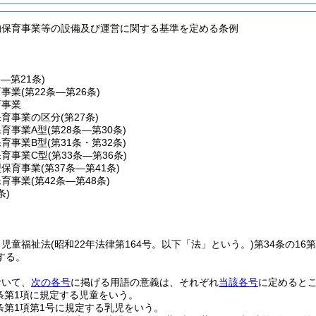
的保育事業等の設備及び運営に関する基準を定める条例
条―第21条)
育事業
(第22条―第26条)
育事業
保育事業の区分
(第27条)
育事業A型
(第28条―第30条)
育事業B型
(第31条・第32条)
保育事業C型
(第33条―第36条)
型保育事業
(第37条―第41条)
保育事業
(第42条―第48条)
条)
、児童福祉法
(昭和22年法律第164号。以下「法」という。)
第34条の1
する。
おいて、
次の各号
に掲げる用語の意義は、それぞれ
当該各号
に定めると
条第1項に規定する児童をいう。
条第1項第1号に規定する乳児をいう。