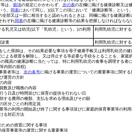
者等は、
前項
の規定にかかわらず、
次の表
の左欄に掲げる健康診断又は
いう。
同表
において同じ。)
(以下この項において「健康診断等」という。
の全部又は一部に相当すると認められるときは、同欄に掲げる健康診断
それぞれ
同表
の左欄に掲げる健康診断等の結果を把握しなければならな
ける乳児又は幼児
(以下「乳幼児」という。)
の利用
利用乳幼児に対する
康診査
利用乳幼児に対する
をした医師は、その結果必要な事項を母子健康手帳又は利用乳幼児の健
規定による措置を解除し、又は停止する等必要な手続をとることを、家庭
等の職員の健康診断に当たっては、特に利用乳幼児の食事を調理する者
等内部の規程)
事業者等は、
次の各号
に掲げる事業の運営についての重要事項に関する
び運営の方針
の内容
員数及び職務の内容
行う日及び時間並びに保育の提供を行わない日
領する費用の種類、支払を求める理由及びその額
の区分ごとの利用定員
業等の利用の開始及び終了に関する事項並びに家庭的保育事業等の利用
ける対応方法
のための措置に関する事項
的保育事業等の運営に関する重要事項