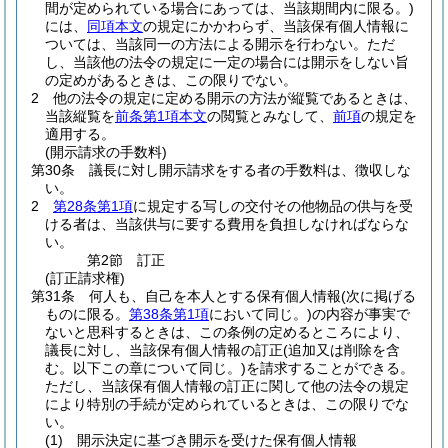
間が定められている場合にあっては、当該期間内に限る。)
には、
同項本文
の規定にかかわらず、当該保有個人情報に
ついては、当該同一の方法による開示を行わない。
ただ
し、当該他の法令の規定に一定の場合には開示をしない旨
の定めがあるときは、この限りでない。
2
他の法令の規定に定める開示の方法が縦覧であるときは、
当該縦覧を
前条第1項本文
の閲覧とみなして、
前項
の規定を
適用する。
(開示請求の手数料)
第30条
議長に対し開示請求をする者の手数料は、徴収しな
い。
2
第28条第1項
に規定する写しの交付その他物品の供与を受
ける者は、当該供与に要する費用を負担しなければならな
い。
第2節
訂正
(訂正請求権)
第31条
何人も、自己を本人とする保有個人情報
(次に掲げる
ものに限る。
第38条第1項
において同じ。)
の内容が事実で
ないと思科するときは、この条例の定めるところにより、
議長に対し、当該保有個人情報の訂正
(追加又は削除を含
む。以下この章について同じ。)
を請求することができる。
ただし、当該保有個人情報の訂正に関して他の法令の規定
により特別の手続が定められているときは、この限りでな
い。
(1)
開示決定に基づき開示を受けた保有個人情報