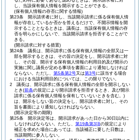
るため特に必要であると認めるときは、開示請求者に対
し、当該保有個人情報を開示することができる。
(保有個人情報の存否に関する情報)
第23条
開示請求者に対し、当該開示請求に係る保有個人情
報が存在しているか否かを答えるだけで、不開示情報を開
示することとなるときは、議長は、当該保有個人情報の存
否を明らかにしないで、当該開示請求を拒否することがで
きる。
(開示請求に対する措置)
第24条
議長は、開示請求に係る保有個人情報の全部又は一
部を開示するときは、その旨の決定をし、開示請求者に対
し、その旨、開示する保有個人情報の利用目的及び開示の
実施に関し議長が定める事項を書面により通知しなければ
ならない。
ただし、
第5条第2号
又は
第3号
に該当する場合
における当該利用目的については、この限りでない。
2
議長は、開示請求に係る保有個人情報の全部を開示しない
とき
(
前条
の規定により開示請求を拒否するとき、及び開示
請求に係る保有個人情報を保有していないときを含む。)
は、開示をしない旨の決定をし、開示請求者に対し、その
旨を書面により通知しなければならない。
(開示決定等の期限)
第25条
開示決定等は、開示請求があった日から30日以内に
しなければならない。
ただし、
第19条第3項
の規定により
補正を求めた場合にあっては、当該補正に要した日数は、
当該期間に参入しない。