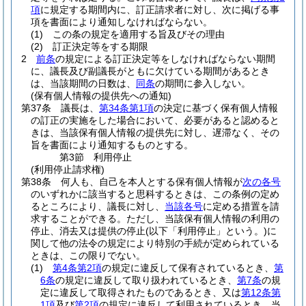
項
に規定する期間内に、訂正請求者に対し、次に掲げる事
項を書面により通知しなければならない。
(1)
この条の規定を適用する旨及びその理由
(2)
訂正決定等をする期限
2
前条
の規定による訂正決定等をしなければならない期間
に、議長及び副議長がともに欠けている期間があるとき
は、当該期間の日数は、
同条
の期間に参入しない。
(保有個人情報の提供先への通知)
第37条
議長は、
第34条第1項
の決定に基づく保有個人情報
の訂正の実施をした場合において、必要があると認めると
きは、当該保有個人情報の提供先に対し、遅滞なく、その
旨を書面により通知するものとする。
第3節
利用停止
(利用停止請求権)
第38条
何人も、自己を本人とする保有個人情報が
次の各号
のいずれかに該当すると思科するときは、この条例の定め
るところにより、議長に対し、
当該各号
に定める措置を請
求することができる。
ただし、当該保有個人情報の利用の
停止、消去又は提供の停止
(以下「利用停止」という。)
に
関して他の法令の規定により特別の手続が定められている
ときは、この限りでない。
(1)
第4条第2項
の規定に違反して保有されているとき、
第
6条
の規定に違反して取り扱われているとき、
第7条
の規
定に違反して取得されたものであるとき、又は
第12条第
1項
及び
第2項
の規定に違反して利用されているとき 当