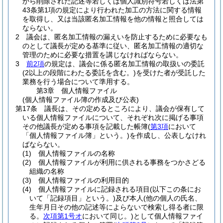
から削除された記述等若しくは個人識別符号若しくは法第
43条第1項の規定により行われた加工の方法に関する情報
を取得し、又は当該匿名加工情報を他の情報と照合しては
ならない。
2
議会は、匿名加工情報の漏えいを防止するために必要なも
のとして議長が定める基準に従い、匿名加工情報の適切な
管理のために必要な措置を講じなければならない。
3
前2項
の規定は、議会に係る匿名加工情報の取扱いの委託
(2以上の段階にわたる委託を含む。)
を受けた者が受託した
業務を行う場合について準用する。
第3章
個人情報ファイル
(個人情報ファイル簿の作成及び公表)
第17条
議長は、その定めるところにより、議会が保有して
いる個人情報ファイルについて、それぞれ次に掲げる事項
その他議長が定める事項を記載した帳簿
(
第3項
において
「個人情報ファイル簿」という。)
を作成し、公表しなけれ
ばならない。
(1)
個人情報ファイルの名称
(2)
個人情報ファイルが利用に供される事務をつかさどる
組織の名称
(3)
個人情報ファイルの利用目的
(4)
個人情報ファイルに記録される項目
(以下この条にお
いて「記録項目」という。)
及び本人
(他の個人の氏名、
生年月日その他の記述等によらないで検索し得る者に限
る。
次項第1号オ
において同じ。)
として個人情報ファイ