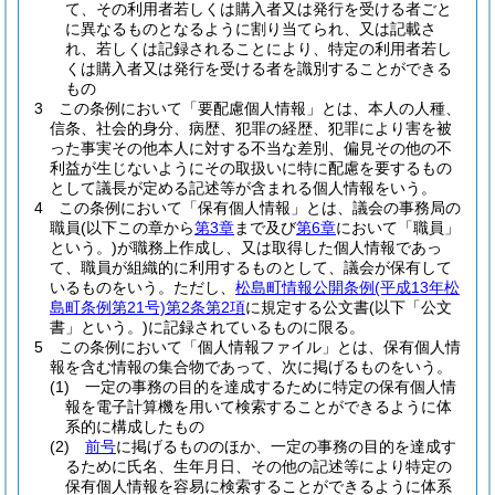
て、その利用者若しくは購入者又は発行を受ける者ごと
に異なるものとなるように割り当てられ、又は記載さ
れ、若しくは記録されることにより、特定の利用者若し
くは購入者又は発行を受ける者を識別することができる
もの
3
この条例において「要配慮個人情報」とは、本人の人種、
信条、社会的身分、病歴、犯罪の経歴、犯罪により害を被
った事実その他本人に対する不当な差別、偏見その他の不
利益が生じないようにその取扱いに特に配慮を要するもの
として議長が定める記述等が含まれる個人情報をいう。
4
この条例において「保有個人情報」とは、議会の事務局の
職員
(以下この章から
第3章
まで及び
第6章
において「職員」
という。)
が職務上作成し、又は取得した個人情報であっ
て、職員が組織的に利用するものとして、議会が保有して
いるものをいう。
ただし、
松島町情報公開条例
(平成13年松
島町条例第21号)
第2条第2項
に規定する公文書
(以下「公文
書」という。)
に記録されているものに限る。
5
この条例において「個人情報ファイル」とは、保有個人情
報を含む情報の集合物であって、次に掲げるものをいう。
(1)
一定の事務の目的を達成するために特定の保有個人情
報を電子計算機を用いて検索することができるように体
系的に構成したもの
(2)
前号
に掲げるもののほか、一定の事務の目的を達成す
るために氏名、生年月日、その他の記述等により特定の
保有個人情報を容易に検索することができるように体系