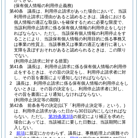
ができる。
(保有個人情報の利用停止義務)
第40条
議長は、利用停止請求があった場合において、当該
利用停止請求に理由があると認めるときは、議会における
個人情報の適正な取扱いを確保するために必要な限度で、
当該利用停止請求に係る保有個人情報の利用停止をしなけ
ればならない。
ただし、当該保有個人情報の利用停止をす
ることにより、当該保有個人情報の利用目的に係る事務又
は事業の性質上、当該事務又は事業の適正な遂行に著しい
支障を及ぼすおそれがあると認められるときは、この限り
でない。
(利用停止請求に対する措置)
第41条
議長は、利用停止請求に係る保有個人情報の利用停
止をするときは、その旨の決定をし、利用停止請求者に対
し、その旨を書面により通知しなければならない。
2
議長は、利用停止請求に係る保有個人情報の利用停止をし
ないときは、その旨の決定をし、利用停止請求者に対し、
その旨を書面により通知しなければならない。
(利用停止決定等の期限)
第42条
前条各号の決定
(以下「利用停止決定等」という。)
は、利用停止請求があった日から30日以内にしなければな
らない。
ただし、
第39条第3項
の規定により補正を求めた
場合にあっては、当該補正に要した日数は、当該期間に算
入しない。
2
前項
に規定にかかわらず、議長は、事務処理上の困難その