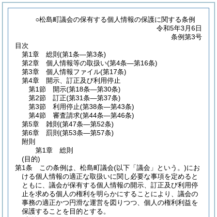
○松島町議会の保有する個人情報の保護に関する条例
令和5年3月6日
条例第3号
目次
第1章
総則
(第1条―第3条)
第2章
個人情報等の取扱い
(第4条―第16条)
第3章
個人情報ファイル
(第17条)
第4章
開示、訂正及び利用停止
第1節
開示
(第18条―第30条)
第2節
訂正
(第31条―第37条)
第3節
利用停止
(第38条―第43条)
第4節
審査請求
(第44条―第46条)
第5章
雑則
(第47条―第52条)
第6章
罰則
(第53条―第57条)
附則
第1章
総則
(目的)
第1条
この条例は、松島町議会
(以下「議会」という。)
にお
ける個人情報の適正な取扱いに関し必要な事項を定めると
ともに、議会が保有する個人情報の開示、訂正及び利用停
止を求める個人の権利を明らかにすることにより、議会の
事務の適正かつ円滑な運営を図りつつ、個人の権利利益を
保護することを目的とする。