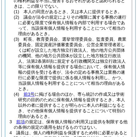
の権利利益を不当に侵害するおそれがあると認められると
きは、この限りでない。
(1)
本人の同意があるとき、又は本人に提供するとき。
(2)
議会が法令の規定によりその権限に属する事務の遂行
に必要な限度で保有個人情報を内部で利用する場合であ
って、当該保有個人情報を利用することについて相当の
理由があるとき。
(3)
町長、教育委員会、選挙管理委員会、監査委員、農業
委員会、固定資産評価審査委員会、公営企業管理者若し
くは町が設立した地方独立行政法人、他の地方公共団体
の機関、他の地方公共団体が設立した地方独立行政法
人、法第2条第8項に規定する行政機関又は独立行政法人
等に保有個人情報を提供する場合において、保有個人情
報の提供を受ける者が、法令の定める事務又は業務の遂
行に必要な限度で提供に係る個人情報を利用し、かつ、
当該個人情報を利用することについて相当の理由がある
とき。
(4)
前3号
に掲げる場合のほか、専ら統計の作成又は学術
研究の目的のために保有個人情報を提供するとき、本人
以外の者に提供することが明らかに本人の利益になると
き、その他保有個人情報を提供することについて特別の
理由があるとき。
3
前項
の規定は、保有個人情報の利用又は提供を制限する他
の条例の規定の適用を妨げるものではない。
4
議長は、個人の権利利益を保護するため特に必要があると