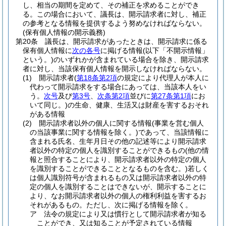
し、相当の期間を定めて、その補正を求めることができ
る。
この場合において、議長は、開示請求者に対し、補正
の参考となる情報を提供するよう努めなければならない。
(保有個人情報の開示義務)
第20条
議長は、開示請求があったときは、開示請求に係る
保有個人情報に
次の各号
に掲げる情報
(以下「不開示情報」
という。)
のいずれかが含まれている場合を除き、開示請求
者に対し、当該保有個人情報を開示しなければならない。
(1)
開示請求者
(
第18条第2項
の規定により代理人が本人に
代わって開示請求をする場合にあっては、当該本人をい
う。
次号
及び
第3号
、
次条第2項
並びに
第27条第1項
にお
いて同じ。)
の生命、健康、生活又は財産を害するおそれ
がある情報
(2)
開示請求者以外の個人に関する情報
(事業を営む個人
の当該事業に関する情報を除く。)
であって、当該情報に
含まれる氏名、生年月日その他の記述等により開示請求
者以外の特定の個人を識別することができるもの
(他の情
報と照合することにより、開示請求者以外の特定の個人
を識別することができることとなるものを含む。)
若しく
は個人識別符号が含まれるもの又は開示請求者以外の特
定の個人を識別することはできないが、開示することに
より、なお開示請求者以外の個人の権利利益を害するお
それがあるもの。
ただし、次に掲げる情報を除く。
ア
法令の規定により又は慣行として開示請求者が知る
ことができ、又は知ることが予定されている情報