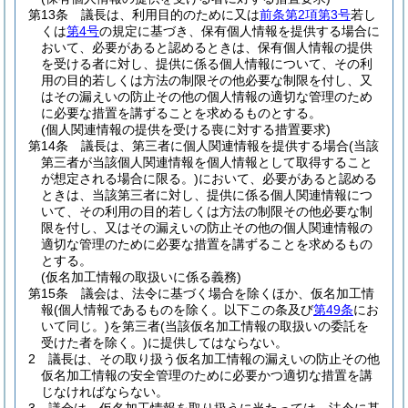
第13条
議長は、利用目的のために又は
前条第2項第3号
若し
くは
第4号
の規定に基づき、保有個人情報を提供する場合に
おいて、必要があると認めるときは、保有個人情報の提供
を受ける者に対し、提供に係る個人情報について、その利
用の目的若しくは方法の制限その他必要な制限を付し、又
はその漏えいの防止その他の個人情報の適切な管理のため
に必要な措置を講ずることを求めるものとする。
(個人関連情報の提供を受ける喪に対する措置要求)
第14条
議長は、第三者に個人関連情報を提供する場合
(当該
第三者が当該個人関連情報を個人情報として取得すること
が想定される場合に限る。)
において、必要があると認める
ときは、当該第三者に対し、提供に係る個人関連情報につ
いて、その利用の目的若しくは方法の制限その他必要な制
限を付し、又はその漏えいの防止その他の個人関連情報の
適切な管理のために必要な措置を講ずることを求めるもの
とする。
(仮名加工情報の取扱いに係る義務)
第15条
議会は、法令に基づく場合を除くほか、仮名加工情
報
(個人情報であるものを除く。以下この条及び
第49条
にお
いて同じ。)
を第三者
(当該仮名加工情報の取扱いの委託を
受けた者を除く。)
に提供してはならない。
2
議長は、その取り扱う仮名加工情報の漏えいの防止その他
仮名加工情報の安全管理のために必要かつ適切な措置を講
じなければならない。