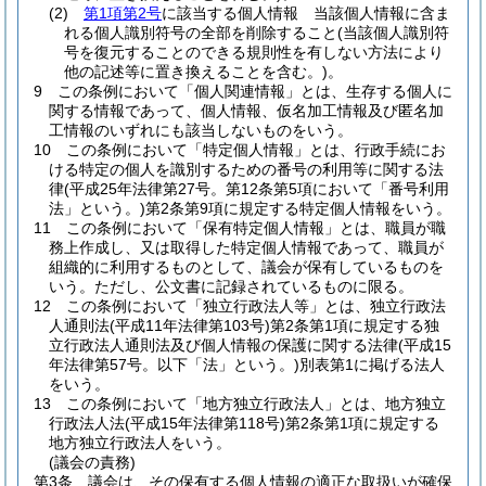
(2)
第1項第2号
に該当する個人情報 当該個人情報に含ま
れる個人識別符号の全部を削除すること
(当該個人識別符
号を復元することのできる規則性を有しない方法により
他の記述等に置き換えることを含む。)
。
9
この条例において「個人関連情報」とは、生存する個人に
関する情報であって、個人情報、仮名加工情報及び匿名加
工情報のいずれにも該当しないものをいう。
10
この条例において「特定個人情報」とは、行政手続にお
ける特定の個人を識別するための番号の利用等に関する法
律
(平成25年法律第27号。第12条第5項において「番号利用
法」という。)
第2条第9項に規定する特定個人情報をいう。
11
この条例において「保有特定個人情報」とは、職員が職
務上作成し、又は取得した特定個人情報であって、職員が
組織的に利用するものとして、議会が保有しているものを
いう。
ただし、公文書に記録されているものに限る。
12
この条例において「独立行政法人等」とは、独立行政法
人通則法
(平成11年法律第103号)
第2条第1項に規定する独
立行政法人通則法及び個人情報の保護に関する法律
(平成15
年法律第57号。以下「法」という。)
別表第1に掲げる法人
をいう。
13
この条例において「地方独立行政法人」とは、地方独立
行政法人法
(平成15年法律第118号)
第2条第1項に規定する
地方独立行政法人をいう。
(議会の責務)
第3条
議会は、その保有する個人情報の適正な取扱いが確保