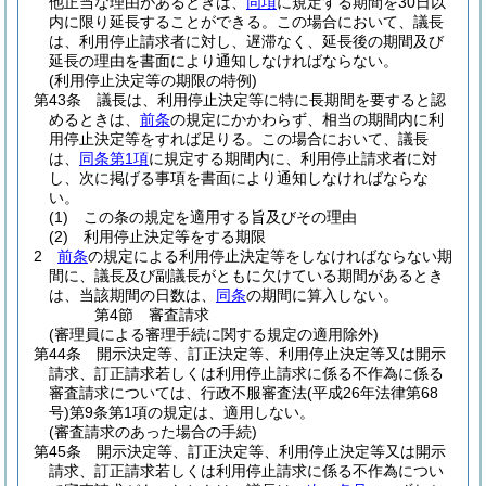
他正当な理由があるときは、
同項
に規定する期間を30日以
内に限り延長することができる。
この場合において、議長
は、利用停止請求者に対し、遅滞なく、延長後の期間及び
延長の理由を書面により通知しなければならない。
(利用停止決定等の期限の特例)
第43条
議長は、利用停止決定等に特に長期間を要すると認
めるときは、
前条
の規定にかかわらず、相当の期間内に利
用停止決定等をすれば足りる。
この場合において、議長
は、
同条第1項
に規定する期間内に、利用停止請求者に対
し、次に掲げる事項を書面により通知しなければならな
い。
(1)
この条の規定を適用する旨及びその理由
(2)
利用停止決定等をする期限
2
前条
の規定による利用停止決定等をしなければならない期
間に、議長及び副議長がともに欠けている期間があるとき
は、当該期間の日数は、
同条
の期間に算入しない。
第4節
審査請求
(審理員による審理手続に関する規定の適用除外)
第44条
開示決定等、訂正決定等、利用停止決定等又は開示
請求、訂正請求若しくは利用停止請求に係る不作為に係る
審査請求については、行政不服審査法
(平成26年法律第68
号)
第9条第1項の規定は、適用しない。
(審査請求のあった場合の手続)
第45条
開示決定等、訂正決定等、利用停止決定等又は開示
請求、訂正請求若しくは利用停止請求に係る不作為につい