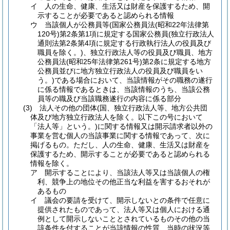
イ
人の生命、健康、生活又は財産を保護するため、開
示することが必要であると認められる情報
ウ
当該個人が公務員等
(国家公務員法
(昭和22年法律第
120号)
第2条第1項に規定する国家公務員
(独立行政法人
通則法第2条第4項に規定する行政執行法人の役員及び
職員を除く。)
、独立行政法人等の役員及び職員、地方
公務員法
(昭和25年法律第261号)
第2条に規定する地方
公務員並びに地方独立行政法人の役員及び職員をい
う。)
である場合において、当該情報がその職務の遂行
に係る情報であるときは、当該情報のうち、当該公務
員等の職及び当該職務遂行の内容に係る部分
(3)
法人その他の団体
(国、独立行政法人等、地方公共団
体及び地方独立行政法人を除く。以下この号において
「法人等」という。)
に関する情報又は開示請求者以外の
事業を営む個人の当該事業に関する情報であって、次に
掲げるもの。
ただし、人の生命、健康、生活又は財産を
保護するため、開示することが必要であると認められる
情報を除く。
ア
開示することにより、当該法人等又は当該個人の権
利、競争上の地位その他正当な利益を害するおそれが
あるもの
イ
議会の要請を受けて、開示しないとの条件で任意に
提供されたものであって、法人等又は個人における通
例として開示しないこととされているものその他の当
該条件を付することが当該情報の性質、当時の状況等