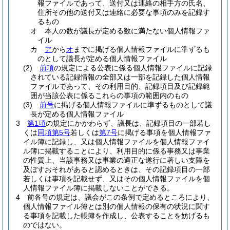
報ファイルであって、送付又は連絡の相手方の氏名、
住所その他の送付又は連絡に必要な事項のみを記録す
るもの
オ
本人の数が議長が定める数に満たない個人情報ファ
イル
カ
ア
から
オ
までに掲げる個人情報ファイルに準ずるも
のとして議長が定める個人情報ファイル
(2)
前項
の規定による公表に係る個人情報ファイルに記録
されている記録情報の全部又は一部を記録した個人情報
ファイルであって、その利用目的、記録項目及び記録範
囲が当該公表に係るこれらの事項の範囲内のもの
(3)
前号
に掲げる個人情報ファイルに準ずるものとして議
長が定める個人情報ファイル
3
第1項
の規定にかかわらず、議長は、記録項目の一部若し
くは
同項第5号
若しくは
第7号
に掲げる事項を個人情報ファ
イル簿に記録し、又は個人情報ファイルを個人情報ファイ
ル簿に掲載することにより、利用目的に係る事務又は事業
の性質上、当該事務又は事業の適正な遂行に著しい支障を
及ぼすおそれがあると認めるときは、その記録項目の一部
若しくは事項を記載せず、又はその個人情報ファイルを個
人情報ファイル簿に掲載しないことができる。
4
前各号の規定は、議会がこの条例で定めるところにより、
個人情報ファイル簿とは別の個人情報の保有の状況に関す
る事項を記載した帳簿を作成し、公表することを妨げるも
のではない。