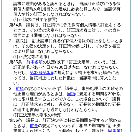
請求に理由があると認めるときは、当該訂正請求に係る保
有個人情報の利用目的の達成に必要な範囲内で、当該保有
個人情報の訂正をしなければならない。
(訂正請求に対する措置)
第34条
議長は、訂正請求に係る保有個人情報の訂正をする
ときは、その旨の決定をし、訂正請求者に対し、その旨を
書面により通知しなければならない。
2
議長は、訂正請求に係る保有個人情報の訂正をしないとき
は、その旨の決定をし、訂正請求者に対し、その旨を書面
により通知しなければならない。
(訂正決定等の期限)
第35条
前条各項
の決定
(以下「訂正決定等」という。)
は、
訂正請求があった日から30日以内にしなければならない。
ただし、
第32条第3項
の規定により補正を求めた場合にあ
っては、当該補正に要した日数は、当該期間に算入しな
い。
2
前項
の規定にかかわらず、議長は、事務処理上の困難その
他正当な理由があるときは、
同項
に規定する期間を30日以
内に限り延長することができる。
この場合において、議長
は、訂正請求者に対し、遅滞なく、延長後の期間及び延長
の理由を書面により通知しなければならない。
(訂正決定等の期限の特例)
第36条
議長は、訂正決定等に特に長期間を要すると認める
ときは、
前条
の規定にかかわらず、相当の期間内に訂正決
定等をすれば足りる。
この場合において、議長は、
同条第1