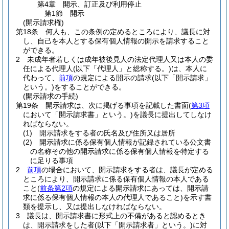
第4章
開示、訂正及び利用停止
第1節
開示
(開示請求権)
第18条
何人も、この条例の定めるところにより、議長に対
し、自己を本人とする保有個人情報の開示を請求すること
ができる。
2
未成年者若しくは成年被後見人の法定代理人又は本人の委
任による代理人
(以下「代理人」と総称する。)
は、本人に
代わって、
前項
の規定による開示の請求
(以下「開示請求」
という。)
をすることができる。
(開示請求の手続)
第19条
開示請求は、次に掲げる事項を記載した書面
(
第3項
において「開示請求書」という。)
を議長に提出してしなけ
ればならない。
(1)
開示請求をする者の氏名及び住所又は居所
(2)
開示請求に係る保有個人情報が記録されている公文書
の名称その他の開示請求に係る保有個人情報を特定する
に足りる事項
2
前項
の場合において、開示請求をする者は、議長が定める
ところにより、開示請求に係る保有個人情報の本人である
こと
(
前条第2項
の規定による開示請求にあっては、開示請
求に係る保有個人情報の本人の代理人であること)
を示す書
類を提示し、又は提出しなければならない。
3
議長は、開示請求書に形式上の不備があると認めるとき
は、開示請求をした者
(以下「開示請求者」という。)
に対