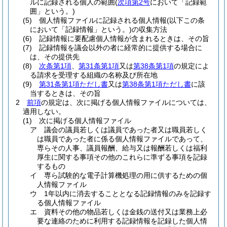
ルに記録される個人の範囲
(
次項第2号
において「記録範
囲」という。)
(5)
個人情報ファイルに記録される個人情報
(以下この条
において「記録情報」という。)
の収集方法
(6)
記録情報に要配慮個人情報が含まれるときは、その旨
(7)
記録情報を議会以外の者に経常的に提供する場合に
は、その提供先
(8)
次条第1項
、
第31条第1項
又は
第38条第1項
の規定によ
る請求を受理する組織の名称及び所在地
(9)
第31条第1項ただし書
又は
第38条第1項ただし書
に該
当するときは、その旨
2
前項
の規定は、次に掲げる個人情報ファイルについては、
適用しない。
(1)
次に掲げる個人情報ファイル
ア
議会の議員若しくは議員であった者又は職員若しく
は職員であった者に係る個人情報ファイルであって、
専らその人事、議員報酬、給与又は報酬若しくは福利
厚生に関する事項その他のこれらに準ずる事項を記録
するもの
イ
専ら試験的な電子計算機処理の用に供するための個
人情報ファイル
ウ
1年以内に消去することとなる記録情報のみを記録す
る個人情報ファイル
エ
資料その他の物品若しくは金銭の送付又は業務上必
要な連絡のために利用する記録情報を記録した個人情