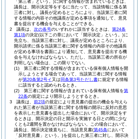
「第三者」という。)
に関する情報が含まれているときは、
議長は、開示決定等をするに当たって、当該情報に係る第
三者に対し、議長が定めるところにより、当該第三者に関
する情報の内容その他議長が定める事項を通知して、意見
書を提出する機会を与えることができる。
2
議長は、
次の各号
のいずれかに該当するときは、
第24条
第1項
の決定
(以下この章において「開示決定」という。)
に
先立ち、当該第三者に対し、議長が定めるところにより、
開示請求に係る当該第三者に関する情報の内容その他議長
が定める事項を書面により通知して、意見書を提出する機
会を与えなければならない。
ただし、当該第三者の所在が
判明しない場合は、この限りでない。
(1)
第三者に関する情報が含まれている保有個人情報を開
示しようとする場合であって、当該第三者に関する情報
が
第20条第2号イ
又は
同条第3号ただし書
に規定する情報
に該当すると認められるとき。
(2)
第三者に関する情報が含まれている保有個人情報を
第
22条
の規定により開示しようとするとき。
3
議長は、
前2項
の規定により意見書の提出の機会を与えら
れた第三者が当該第三者に関する情報の開示に反対の意思
を表示した意見書を提出した場合において、開示決定をす
るときは、開示決定の日と開示を実施する日との間に少な
くとも2週間を置かなければならない。
この場合において、
議長は、開示決定後直ちに、当該意見書
(
第45条
において
「反対意見書」という。)
を提出した第三者に対し、開示決