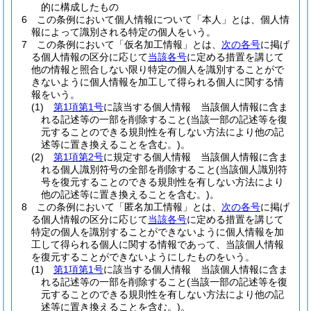
的に構成したもの
6
この条例において個人情報について「本人」とは、個人情
報によって識別される特定の個人をいう。
7
この条例において「仮名加工情報」とは、
次の各号
に掲げ
る個人情報の区分に応じて
当該各号
に定める措置を講じて
他の情報と照合しない限り特定の個人を識別することがで
きないように個人情報を加工して得られる個人に関する情
報をいう。
(1)
第1項第1号
に該当する個人情報 当該個人情報に含ま
れる記述等の一部を削除すること
(当該一部の記述等を復
元することのできる規則性を有しない方法により他の記
述等に置き換えることを含む。)
。
(2)
第1項第2号
に規定する個人情報 当該個人情報に含ま
れる個人識別符号の全部を削除すること
(当該個人識別符
号を復元することのできる規則性を有しない方法により
他の記述等に置き換えることを含む。)
。
8
この条例において「匿名加工情報」とは、
次の各号
に掲げ
る個人情報の区分に応じて
当該各号
に定める措置を講じて
特定の個人を識別することができないように個人情報を加
工して得られる個人に関する情報であって、当該個人情報
を復元することができないようにしたものをいう。
(1)
第1項第1号
に該当する個人情報 当該個人情報に含ま
れる記述等の一部を削除すること
(当該一部の記述等を復
元することのできる規則性を有しない方法により他の記
述等に置き換えることを含む。)
。