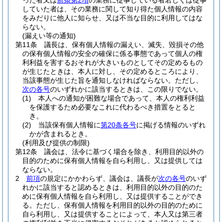
った者又は
前条第2項
の業務に従事している者若しくは従事
していた者は、その業務に関して知り得た個人情報の内容
をみだりに他人に知らせ、又は不当な目的に利用してはな
らない。
(漏えい等の通知)
第11条
議長は、保有個人情報の漏えい、滅失、毀損その他
の保有個人情報の安全の確保に係る事態であって個人の権
利利益を害するおそれが大きいものとしてその定めるもの
が生じたときは、本人に対し、その定めるところにより、
当該事態が生じた旨を通知しなければならない。
ただし、
次の各号
のいずれかに該当するときは、この限りでない。
(1)
本人への通知が困難な場合であって、本人の権利利益
を保護するため必要なこれに代わるべき措置をとると
き。
(2)
当該保有個人情報に
第20条各号
に掲げる情報のいずれ
かが含まれるとき。
(利用及び提供の制限)
第12条
議会は、法令に基づく場合を除き、利用目的以外の
目的のために保有個人情報を自ら利用し、又は提供しては
ならない。
2
前項
の規定にかかわらず、議会は、議長が
次の各号
のいず
れかに該当すると認めるときは、利用目的以外の目的のた
めに保有個人情報を自ら利用し、又は提供することができ
る。
ただし、保有個人情報を利用目的以外の目的のために
自ら利用し、又は提供することによって、本人又は第三者