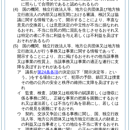
に照らして合理的であると認められるもの
(4)
国の機関、独立行政法人等、地方公共団体及び地方独
立行政法人の内部又は相互間における審議、検討又は協
議に関する情報であって、開示することにより、率直な
意見の交換若しくは意思決定の中立性が不当に損なわれ
るおそれ、不当に住民の間に混乱を生じさせるおそれ又
は特定の者に不当に利益を与え若しくは不利益を及ぼす
おそれがあるもの
(5)
国の機関、独立行政法人等、地方公共団体又は地方独
立行政法人が行う事務又は事業に関する情報であって、
開示することにより、次に掲げるおそれその他当該事務
又は事業の性質上、当該事務又は事業の適正な遂行に支
障を及ぼすおそれがあるもの
ア
議長が
第24条各項
の決定
(以下「開示決定等」とい
う。)
をする場合において、犯罪の予防、鎮圧又は捜査
その他の公共の安全と秩序の維持に支障を及ぼすおそ
れ
イ
監査、検査、試験又は租税等の賦課若しくは徴収に
係る事務に関し、正確な事実の把握を困難にするおそ
れ又は違法若しくは不当な行為を容易にし、若しくは
その発見を困難にするおそれ
ウ
契約、交渉又争訟に係る事務に関し、国、独立行政
法人等、地方公共団体又は地方独立行政法人の財産上
の利益又は当事者としての地位を不当に害するおそれ
エ
調査研究に係る事務に関し、公正かつ能率的な遂行