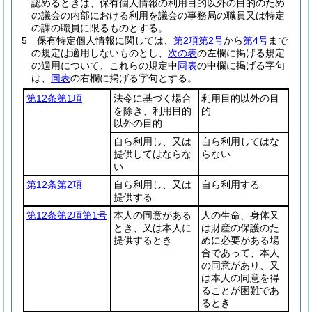
認めるときは、保有個人情報の利用目的以外の目的のため
の議会の内部における利用を議会の事務局の職員又は特定
の課の職員に限るものとする。
5
保有特定個人情報に関しては、
第2項第2号
から
第4号
まで
の規定は適用しないものとし、
次の表
の左欄に掲げる規定
の適用について、これらの規定中
同表
の中欄に掲げる字句
は、
同表
の右欄に掲げる字句とする。
第12条第1項
法令に基づく場合
利用目的以外の目
を除き、利用目的
的
以外の目的
自ら利用し、又は
自ら利用してはな
提供してはならな
らない
い
第12条第2項
自ら利用し、又は
自ら利用する
提供する
第12条第2項第1号
本人の同意がある
人の生命、身体又
とき、又は本人に
は財産の保護のた
提供するとき
めに必要がある場
合であって、本人
の同意があり、又
は本人の同意を得
ることが困難であ
るとき