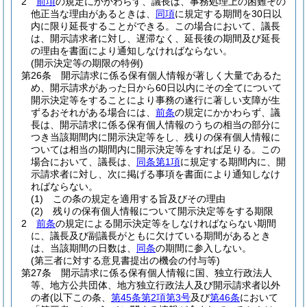
2
前項
の規定にかかわらず、議長は、事務処理上の困難その
他正当な理由があるときは、
同項
に規定する期間を30日以
内に限り延長することができる。
この場合において、議長
は、開示請求者に対し、遅滞なく、延長後の期間及び延長
の理由を書面により通知しなければならない。
(開示決定等の期限の特例)
第26条
開示請求に係る保有個人情報が著しく大量であるた
め、開示請求があった日から60日以内にその全てについて
開示決定等をすることにより事務の遂行に著しい支障が生
ずるおそれがある場合には、
前条
の規定にかかわらず、議
長は、開示請求に係る保有個人情報のうちの相当の部分に
つき当該期間内に開示決定等をし、残りの保有個人情報に
ついては相当の期間内に開示決定等をすれば足りる。
この
場合において、議長は、
同条第1項
に規定する期間内に、開
示請求者に対し、次に掲げる事項を書面により通知しなけ
ればならない。
(1)
この条の規定を適用する旨及びその理由
(2)
残りの保有個人情報について開示決定等をする期限
2
前条
の規定による開示決定等をしなければならない期間
に、議長及び副議長がともに欠けている期間があるとき
は、当該期間の日数は、
同条
の期間に参入しない。
(第三者に対する意見書提出の機会の付与等)
第27条
開示請求に係る保有個人情報に国、独立行政法人
等、地方公共団体、地方独立行政法人及び開示請求者以外
の者
(以下この条、
第45条第2項第3号
及び
第46条
において