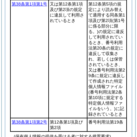
第38条第1項第1号
又は第12条第1項
第12条第5項の規
及び第2項の規定
定により読み替え
に違反して利用さ
て適用する同条第1
れているとき
項及び第2項
(第1号
に係る部分に限
る。)
の規定に違反
して利用されてい
るとき、番号利用
法第20条の規定に
違反して収集さ
れ、若しくは保管
されているとき、
又は番号利用法第2
9条に規定に違反し
て作成された特定
個人情報ファイル
(番号利用法第2条
第10項に規定する
特定個人情報ファ
イルをいう。)
に記
録されているとき
第38条第1項第2号
第12条第1項及び
番号利用法第19条
第2項
(保有個人情報の提供を受ける者に対する措置要求)