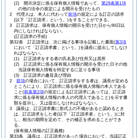
(2)
開示決定に係る保有個人情報であって、
第29条第1項
の他の法令の規定による開示を受けたもの
2
代理人は、本人に代わって
前項
の規定による訂正の請求
(以下「訂正請求」という。)
をすることができる。
3
訂正請求は、保有個人情報の開示を受けた日から90日以
内にしなければならない。
(訂正請求の手続)
第32条
訂正請求は、次に掲げる事項を記載した書面
(
第3項
において「訂正請求書」という。)
を議長に提出してしなけ
ればならない。
(1)
訂正請求をする者の氏名及び住所又は居所
(2)
訂正請求に係る保有個人情報の開示を受けた日その他
当該保有個人情報を特定するに足りる事項
(3)
訂正請求の趣旨及び理由
2
前項
の場合において、訂正請求をする者は、議長が定める
ところにより、訂正請求に係る保有個人情報の本人である
こと
(
前条第2項
の規定による訂正請求にあっては、訂正請
求に係る保有個人情報の本人の代理人であること)
を示す書
類を提示し、又は提出しなければならない。
3
議長は、訂正請求書に形式上の不備があると認めるとき
は、訂正請求をした者
(以下「訂正請求者」という。)
に対
し、相当の期間を定めて、その補正を求めることができ
る。
(保有個人情報の訂正義務)
第33条
議長は、訂正請求があった場合において、当該訂正