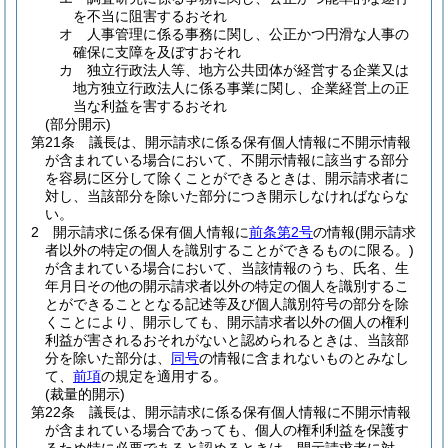
を不当に阻害するおそれ
オ
人事管理に係る事務に関し、公正かつ円滑な人事の
確保に支障を及ぼすおそれ
カ
独立行政法人等、地方公共団体が経営する企業又は
地方独立行政法人に係る事業に関し、企業経営上の正
当な利益を害するおそれ
(部分開示)
第21条
議長は、開示請求に係る保有個人情報に不開示情報
が含まれている場合において、不開示情報に該当する部分
を容易に区分して除くことができるときは、開示請求者に
対し、当該部分を除いた部分につき開示しなければならな
い。
2
開示請求に係る保有個人情報に
前条第2号
の情報
(開示請求
者以外の特定の個人を識別することができるものに限る。)
が含まれている場合において、当該情報のうち、氏名、生
年月日その他の開示請求者以外の特定の個人を識別するこ
とができることとなる記述等及び個人識別符号の部分を除
くことにより、開示しても、開示請求者以外の個人の権利
利益が害されるおそれがないと認められるときは、当該部
分を除いた部分は、
同号
の情報に含まれないものとみなし
て、
前項
の規定を適用する。
(裁量的開示)
第22条
議長は、開示請求に係る保有個人情報に不開示情報
が含まれている場合であっても、個人の権利利益を保護す