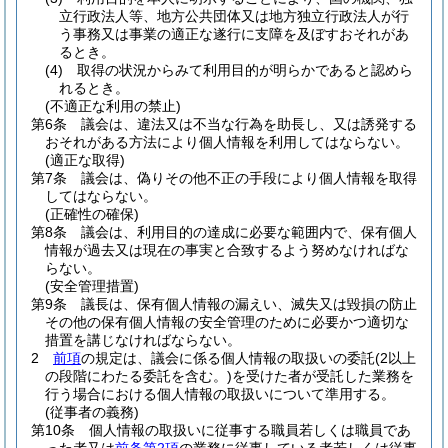
立行政法人等、地方公共団体又は地方独立行政法人が行
う事務又は事業の適正な遂行に支障を及ぼすおそれがあ
るとき。
(4)
取得の状況からみて利用目的が明らかであると認めら
れるとき。
(不適正な利用の禁止)
第6条
議会は、違法又は不当な行為を助長し、又は誘発する
おそれがある方法により個人情報を利用してはならない。
(適正な取得)
第7条
議会は、偽りその他不正の手段により個人情報を取得
してはならない。
(正確性の確保)
第8条
議会は、利用目的の達成に必要な範囲内で、保有個人
情報が過去又は現在の事実と合致するよう努めなければな
らない。
(安全管理措置)
第9条
議長は、保有個人情報の漏えい、滅失又は毀損の防止
その他の保有個人情報の安全管理のために必要かつ適切な
措置を講じなければならない。
2
前項
の規定は、議会に係る個人情報の取扱いの委託
(2以上
の段階にわたる委託を含む。)
を受けた者が受託した業務を
行う場合における個人情報の取扱いについて準用する。
(従事者の義務)
第10条
個人情報の取扱いに従事する職員若しくは職員であ