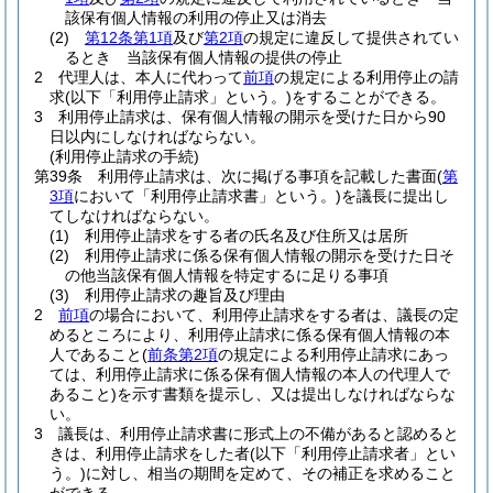
該保有個人情報の利用の停止又は消去
(2)
第12条第1項
及び
第2項
の規定に違反して提供されてい
るとき 当該保有個人情報の提供の停止
2
代理人は、本人に代わって
前項
の規定による利用停止の請
求
(以下「利用停止請求」という。)
をすることができる。
3
利用停止請求は、保有個人情報の開示を受けた日から90
日以内にしなければならない。
(利用停止請求の手続)
第39条
利用停止請求は、次に掲げる事項を記載した書面
(
第
3項
において「利用停止請求書」という。)
を議長に提出し
てしなければならない。
(1)
利用停止請求をする者の氏名及び住所又は居所
(2)
利用停止請求に係る保有個人情報の開示を受けた日そ
の他当該保有個人情報を特定するに足りる事項
(3)
利用停止請求の趣旨及び理由
2
前項
の場合において、利用停止請求をする者は、議長の定
めるところにより、利用停止請求に係る保有個人情報の本
人であること
(
前条第2項
の規定による利用停止請求にあっ
ては、利用停止請求に係る保有個人情報の本人の代理人で
あること)
を示す書類を提示し、又は提出しなければならな
い。
3
議長は、利用停止請求書に形式上の不備があると認めると
きは、利用停止請求をした者
(以下「利用停止請求者」とい
う。)
に対し、相当の期間を定めて、その補正を求めること