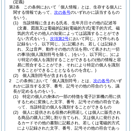
(定義)
第2条
この条例において「個人情報」とは、生存する個人に
関する情報であって、
次の各号
のいずれかに該当するもの
をいう。
(1)
当該情報に含まれる氏名、生年月日その他の記述等
(文書、図面又は電磁的記録
(電磁的方式
(電子的方式、磁
気的方式その他人の知覚によっては認識することができ
ない方式をいう。
次項第2号
において同じ。)
で作られる
記録をいう。以下同じ。)
に記載され、若しくは記録さ
れ、又は音声、動作その他の方法を用いて表された一切
の事項
(個人識別符号を除く。)
をいう。以下同じ。)
によ
り特定の個人を識別することができるもの
(他の情報と容
易に照合することができ、それにより特定の個人を識別
することができることとなるものを含む。)
(2)
個人識別符号が含まれるもの
2
この条例において「個人識別符号」とは、
次の各号
のいず
れかに該当する文字、番号、記号その他の符合のうち、議
長が定めるものをいう。
(1)
特定の個人の身体の一部の特徴を電子計算機の用に供
するために変換した文字、番号、記号その他の符合であ
って、当該特定の個人を識別することができるもの
(2)
個人に提供される役務の利用若しくは個人に販売され
る商品の購入に関し割り当てられ、又は個人に発行され
るカードその他の書類に記載され、若しくは電磁的方式
により記録された文字、番号、記号その他の符合であっ