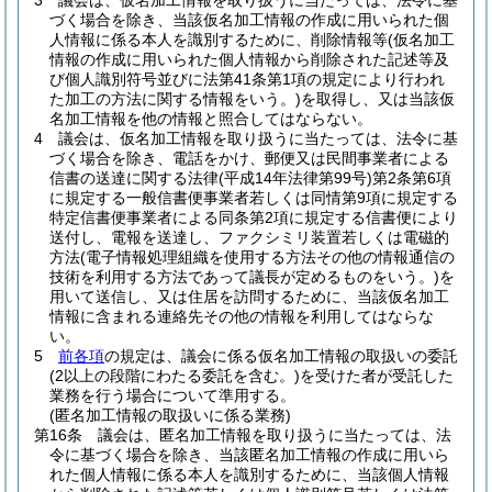
3
議会は、仮名加工情報を取り扱うに当たっては、法令に基
づく場合を除き、当該仮名加工情報の作成に用いられた個
人情報に係る本人を識別するために、削除情報等
(仮名加工
情報の作成に用いられた個人情報から削除された記述等及
び個人識別符号並びに法第41条第1項の規定により行われ
た加工の方法に関する情報をいう。)
を取得し、又は当該仮
名加工情報を他の情報と照合してはならない。
4
議会は、仮名加工情報を取り扱うに当たっては、法令に基
づく場合を除き、電話をかけ、郵便又は民間事業者による
信書の送達に関する法律
(平成14年法律第99号)
第2条第6項
に規定する一般信書便事業者若しくは同情第9項に規定する
特定信書便事業者による同条第2項に規定する信書便により
送付し、電報を送達し、ファクシミリ装置若しくは電磁的
方法
(電子情報処理組織を使用する方法その他の情報通信の
技術を利用する方法であって議長が定めるものをいう。)
を
用いて送信し、又は住居を訪問するために、当該仮名加工
情報に含まれる連絡先その他の情報を利用してはならな
い。
5
前各項
の規定は、議会に係る仮名加工情報の取扱いの委託
(2以上の段階にわたる委託を含む。)
を受けた者が受託した
業務を行う場合について準用する。
(匿名加工情報の取扱いに係る業務)
第16条
議会は、匿名加工情報を取り扱うに当たっては、法
令に基づく場合を除き、当該匿名加工情報の作成に用いら
れた個人情報に係る本人を識別するために、当該個人情報