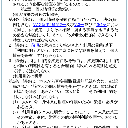
されるよう必要な措置を講ずるものとする。
第2章
個人情報等の取扱い
(個人情報の保有の制限等)
第4条
議会は、個人情報を保有するに当たっては、法令
(条
例を含む。
第12条第2項第2号
及び
第3号
並びに
第4章
におい
て同じ。)
の規定によりその権限に属する事務を遂行するた
め必要な場合に限り、かつ、その利用の目的をできる限り
特定しなければならない。
2
議会は、
前項
の規定により特定された利用の目的
(以下
「利用目的」という。)
の達成に必要な範囲を超えて、個人
情報を保有してはならない。
3
議会は、利用目的を変更する場合には、変更前の利用目的
と相当の関連性を有すると合理的に認められる範囲を超え
て行ってはならない。
(利用目的の明示)
第5条
議会は、本人から直接書面
(電磁的記録を含む。)
に記
録された当該本人の個人情報を取得するときは、次に掲げ
る場合を除き、あらかじめ、本人に対し、その利用目的を
明示しなければならない。
(1)
人の生命、身体又は財産の保護のために緊急に必要が
あるとき。
(2)
利用目的を本人に明示することにより、本人又は第三
者の生命、身体、財産その他の権利利益を害するおそれ
があるとき。
(3)
利用目的を本人に明示することにより、国の機関、独