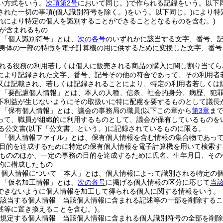
い方式をいう。
次項第2号
において同じ。)
で作られる記録をいう。以下同
された一切の事項
(個人識別符号を除く。)
をいう。以下同じ。)
により特
れにより特定の個人を識別することができることとなるものを含む。)
が含まれるもの
て「個人識別符号」とは、
次の各号
のいずれかに該当する文字、番号、
身体の一部の特徴を電子計算機の用に供するために変換した文字、番号
れる役務の利用若しくは個人に販売される商品の購入に関し割り当てら
により記録された文字、番号、記号その他の符合であって、その利用者
又は記載され、若しくは記録されることにより、特定の利用者若しくは
て「要配慮個人情報」とは、本人の人種、信条、社会的身分、病歴、犯
不利益が生じないようにその取扱いに特に配慮を要するものとして議長
て「保有個人情報」とは、議会の事務局の職員
(以下この章から
第3章
ま
って、職員が組織的に利用するものとして、議会が保有しているものを
る公文書
(以下「公文書」という。)
に記録されているものに限る。
て「個人情報ファイル」とは、保有個人情報を含む情報の集合物であっ
目的を達成するために特定の保有個人情報を電子計算機を用いて検索す
もののほか、一定の事務の目的を達成するために氏名、生年月日、その
的に構成したもの
て個人情報について「本人」とは、個人情報によって識別される特定の
て「仮名加工情報」とは、
次の各号
に掲げる個人情報の区分に応じて
当
できないように個人情報を加工して得られる個人に関する情報をいう。
該当する個人情報 当該個人情報に含まれる記述等の一部を削除するこ
述等に置き換えることを含む。)
。
規定する個人情報 当該個人情報に含まれる個人識別符号の全部を削除