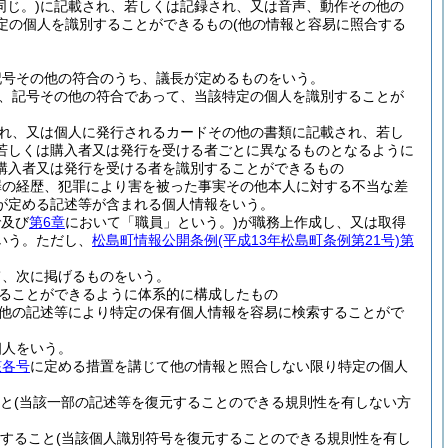
じ。)
に記載され、若しくは記録され、又は音声、動作その他の
定の個人を識別することができるもの
(他の情報と容易に照合する
記号その他の符合のうち、議長が定めるものをいう。
、記号その他の符合であって、当該特定の個人を識別することが
れ、又は個人に発行されるカードその他の書類に記載され、若し
若しくは購入者又は発行を受ける者ごとに異なるものとなるように
購入者又は発行を受ける者を識別することができるもの
罪の経歴、犯罪により害を被った事実その他本人に対する不当な差
が定める記述等が含まれる個人情報をいう。
で及び
第6章
において「職員」という。)
が職務上作成し、又は取得
いう。
ただし、
松島町情報公開条例
(平成13年松島町条例第21号)
第
て、次に掲げるものをいう。
ることができるように体系的に構成したもの
他の記述等により特定の保有個人情報を容易に検索することがで
個人をいう。
該各号
に定める措置を講じて他の情報と照合しない限り特定の個人
と
(当該一部の記述等を復元することのできる規則性を有しない方
すること
(当該個人識別符号を復元することのできる規則性を有し