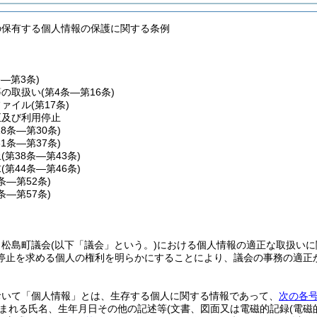
の保有する個人情報の保護に関する条例
条―第3条)
等の取扱い
(第4条―第16条)
ファイル
(第17条)
正及び利用停止
18条―第30条)
31条―第37条)
止
(第38条―第43条)
求
(第44条―第46条)
7条―第52条)
3条―第57条)
、松島町議会
(以下「議会」という。)
における個人情報の適正な取扱いに
停止を求める個人の権利を明らかにすることにより、議会の事務の適正
おいて「個人情報」とは、生存する個人に関する情報であって、
次の各
まれる氏名、生年月日その他の記述等
(文書、図面又は電磁的記録
(電磁