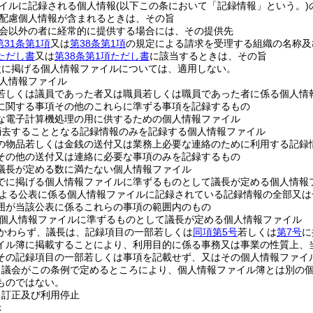
イルに記録される個人情報
(以下この条において「記録情報」という。)
配慮個人情報が含まれるときは、その旨
会以外の者に経常的に提供する場合には、その提供先
第31条第1項
又は
第38条第1項
の規定による請求を受理する組織の名称及
項ただし書
又は
第38条第1項ただし書
に該当するときは、その旨
次に掲げる個人情報ファイルについては、適用しない。
人情報ファイル
若しくは議員であった者又は職員若しくは職員であった者に係る個人情
に関する事項その他のこれらに準ずる事項を記録するもの
な電子計算機処理の用に供するための個人情報ファイル
消去することとなる記録情報のみを記録する個人情報ファイル
の物品若しくは金銭の送付又は業務上必要な連絡のために利用する記録
その他の送付又は連絡に必要な事項のみを記録するもの
議長が定める数に満たない個人情報ファイル
でに掲げる個人情報ファイルに準ずるものとして議長が定める個人情報
よる公表に係る個人情報ファイルに記録されている記録情報の全部又は
囲が当該公表に係るこれらの事項の範囲内のもの
個人情報ファイルに準ずるものとして議長が定める個人情報ファイル
かわらず、議長は、記録項目の一部若しくは
同項第5号
若しくは
第7号
に
イル簿に掲載することにより、利用目的に係る事務又は事業の性質上、
その記録項目の一部若しくは事項を記載せず、又はその個人情報ファイ
、議会がこの条例で定めるところにより、個人情報ファイル簿とは別の
ものではない。
、訂正及び利用停止
示