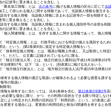
他の記述等に置き換えることを含む。)
。
て「匿名加工情報」とは、
次の各号
に掲げる個人情報の区分に応じて
当
加工して得られる個人に関する情報であって、当該個人情報を復元する
該当する個人情報 当該個人情報に含まれる記述等の一部を削除するこ
述等に置き換えることを含む。)
。
該当する個人情報 当該個人情報に含まれる個人識別符号の全部を削除
他の記述等に置き換えることを含む。)
。
て「個人関連情報」とは、生存する個人に関する情報であって、個人情
て「特定個人情報」とは、行政手続における特定の個人を識別するため
用法」という。)
第2条第9項に規定する特定個人情報をいう。
て「保有特定個人情報」とは、職員が職務上作成し、又は取得した特定
いう。
ただし、公文書に記録されているものに限る。
て「独立行政法人等」とは、独立行政法人通則法
(平成11年法律第103号
15年法律第57号。以下「法」という。)
別表第1に掲げる法人をいう。
て「地方独立行政法人」とは、地方独立行政法人法
(平成15年法律第118
の保有する個人情報の適正な取扱いが確保されるよう必要な措置を講ず
情報等の取扱い
制限等)
人情報を保有するに当たっては、法令
(条例を含む。
第12条第2項第2号
及
ため必要な場合に限り、かつ、その利用の目的をできる限り特定しなけ
規定により特定された利用の目的
(以下「利用目的」という。)
の達成に必
的を変更する場合には、変更前の利用目的と相当の関連性を有すると合