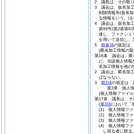
2
議長は、その取
3
議会は、仮名加
削除情報等
(仮名
る情報をいう。)
を
4
議会は、仮名加
第99号)
第2条第6
達し、ファクシミ
を用いて送信し、
5
前各項
の規定は
(匿名加工情報の取
第16条
議会は、匿
に、当該個人情報
名加工情報を他の
2
議会は、匿名加
ばならない。
3
前2項
の規定は、
第3章
個人
(個人情報ファイル
第17条
議長は、そ
(
第3項
において「
(1)
個人情報ファ
(2)
個人情報ファ
(3)
個人情報ファ
(4)
個人情報ファ
し得る者に限る