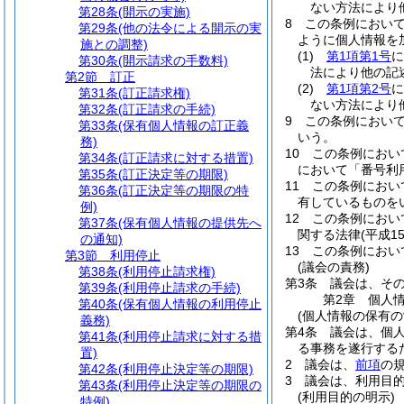
ない方法により
第28条
(開示の実施)
8
この条例におい
第29条
(他の法令による開示の実
ように個人情報を
施との調整)
(1)
第1項第1号
に
第30条
(開示請求の手数料)
法により他の記
第2節
訂正
(2)
第1項第2号
に
第31条
(訂正請求権)
ない方法により
第32条
(訂正請求の手続)
9
この条例におい
第33条
(保有個人情報の訂正義
いう。
務)
10
この条例におい
第34条
(訂正請求に対する措置)
において「番号利
第35条
(訂正決定等の期限)
11
この条例におい
第36条
(訂正決定等の期限の特
有しているものを
例)
12
この条例におい
第37条
(保有個人情報の提供先へ
関する法律
(平成
の通知)
13
この条例におい
第3節
利用停止
(議会の責務)
第38条
(利用停止請求権)
第3条
議会は、そ
第39条
(利用停止請求の手続)
第2章
個人
第40条
(保有個人情報の利用停止
(個人情報の保有の
義務)
第4条
議会は、個
第41条
(利用停止請求に対する措
る事務を遂行する
置)
2
議会は、
前項
の
第42条
(利用停止決定等の期限)
3
議会は、利用目
第43条
(利用停止決定等の期限の
(利用目的の明示)
特例)