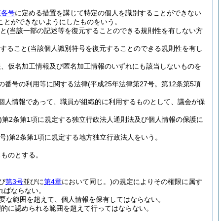
該各号
に定める措置を講じて特定の個人を識別することができない
ことができないようにしたものをいう。
と
(当該一部の記述等を復元することのできる規則性を有しない方
すること
(当該個人識別符号を復元することのできる規則性を有し
報、仮名加工情報及び匿名加工情報のいずれにも該当しないものを
の番号の利用等に関する法律
(平成25年法律第27号。第12条第5項
個人情報であって、職員が組織的に利用するものとして、議会が保
)
第2条第1項に規定する独立行政法人通則法及び個人情報の保護に
号)
第2条第1項に規定する地方独立行政法人をいう。
るものとする。
び
第3号
並びに
第4章
において同じ。)
の規定によりその権限に属す
ればならない。
要な範囲を超えて、個人情報を保有してはならない。
理的に認められる範囲を超えて行ってはならない。