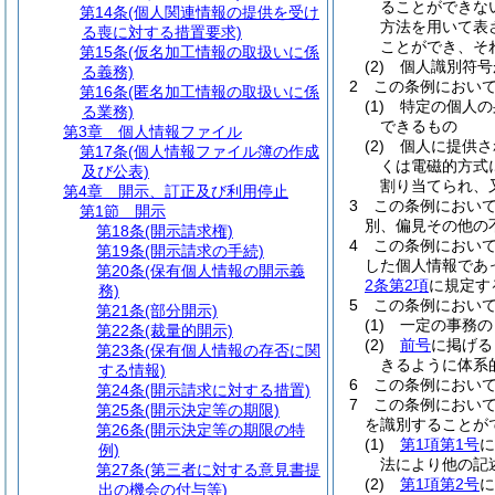
ることができな
第14条
(個人関連情報の提供を受け
方法を用いて表
る喪に対する措置要求)
ことができ、そ
第15条
(仮名加工情報の取扱いに係
(2)
個人識別符号
る義務)
2
この条例におい
第16条
(匿名加工情報の取扱いに係
(1)
特定の個人の
る業務)
できるもの
第3章
個人情報ファイル
(2)
個人に提供さ
第17条
(個人情報ファイル簿の作成
くは電磁的方式
及び公表)
割り当てられ、
第4章
開示、訂正及び利用停止
3
この条例におい
第1節
開示
別、偏見その他の
第18条
(開示請求権)
4
この条例におい
第19条
(開示請求の手続)
した個人情報であ
第20条
(保有個人情報の開示義
2条第2項
に規定す
務)
5
この条例におい
第21条
(部分開示)
(1)
一定の事務の
第22条
(裁量的開示)
(2)
前号
に掲げる
第23条
(保有個人情報の存否に関
きるように体系
する情報)
6
この条例におい
第24条
(開示請求に対する措置)
7
この条例におい
第25条
(開示決定等の期限)
を識別することが
第26条
(開示決定等の期限の特
(1)
第1項第1号
に
例)
法により他の記
第27条
(第三者に対する意見書提
(2)
第1項第2号
に
出の機会の付与等)