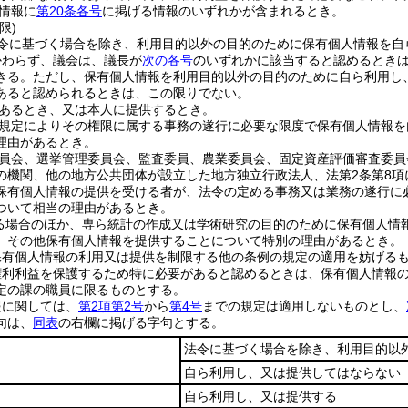
情報に
第20条各号
に掲げる情報のいずれかが含まれるとき。
限)
令に基づく場合を除き、利用目的以外の目的のために保有個人情報を自
かわらず、議会は、議長が
次の各号
のいずれかに該当すると認めるとき
きる。
ただし、保有個人情報を利用目的以外の目的のために自ら利用し
あると認められるときは、この限りでない。
あるとき、又は本人に提供するとき。
規定によりその権限に属する事務の遂行に必要な限度で保有個人情報を
理由があるとき。
員会、選挙管理委員会、監査委員、農業委員会、固定資産評価審査委員
の機関、他の地方公共団体が設立した地方独立行政法人、法第2条第8
保有個人情報の提供を受ける者が、法令の定める事務又は業務の遂行に
ついて相当の理由があるとき。
る場合のほか、専ら統計の作成又は学術研究の目的のために保有個人情
、その他保有個人情報を提供することについて特別の理由があるとき。
保有個人情報の利用又は提供を制限する他の条例の規定の適用を妨げる
権利利益を保護するため特に必要があると認めるときは、保有個人情報
定の課の職員に限るものとする。
報に関しては、
第2項第2号
から
第4号
までの規定は適用しないものとし、
句は、
同表
の右欄に掲げる字句とする。
法令に基づく場合を除き、利用目的以
自ら利用し、又は提供してはならない
自ら利用し、又は提供する