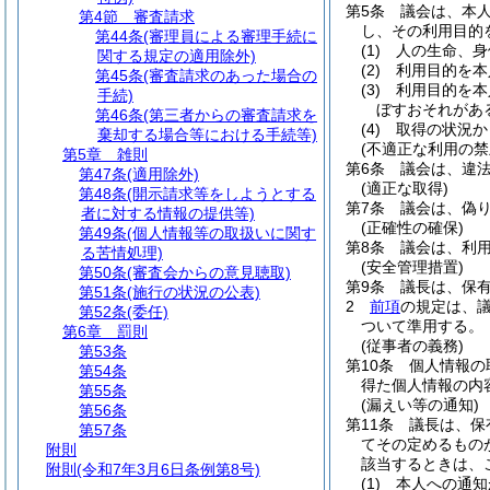
第5条
議会は、本
第4節
審査請求
し、その利用目的
第44条
(審理員による審理手続に
(1)
人の生命、身
関する規定の適用除外)
(2)
利用目的を本
第45条
(審査請求のあった場合の
(3)
利用目的を本
手続)
ぼすおそれがあ
第46条
(第三者からの審査請求を
(4)
取得の状況か
棄却する場合等における手続等)
(不適正な利用の禁
第5章
雑則
第6条
議会は、違
第47条
(適用除外)
(適正な取得)
第48条
(開示請求等をしようとする
第7条
議会は、偽
者に対する情報の提供等)
(正確性の確保)
第49条
(個人情報等の取扱いに関す
第8条
議会は、利
る苦情処理)
(安全管理措置)
第50条
(審査会からの意見聴取)
第9条
議長は、保
第51条
(施行の状況の公表)
2
前項
の規定は、
第52条
(委任)
ついて準用する。
第6章
罰則
(従事者の義務)
第53条
第10条
個人情報の
第54条
得た個人情報の内
第55条
(漏えい等の通知)
第56条
第11条
議長は、保
第57条
てその定めるもの
附則
該当するときは、
附則
(令和7年3月6日条例第8号)
(1)
本人への通知