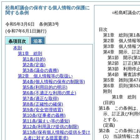
松島町議会の保有する個人情報の保護に
関する条例
○松島町議会
令和5年3月6日 条例第3号
目次
(令和7年6月1日施行)
第1章
総則
(第1
第2章
個人情報
条項目次
沿革
第3章
個人情報
本則
第4章
開示、訂
第1章
総則
第1節
開示
(第
第1条
(目的)
第2節
訂正
(第
第2条
(定義)
第3節
利用停
第3条
(議会の責務)
第4節
審査請
第2章
個人情報等の取扱い
第5章
雑則
(第4
第4条
(個人情報の保有の制限等)
第6章
罰則
(第5
第5条
(利用目的の明示)
附則
第6条
(不適正な利用の禁止)
第1章
総則
第7条
(適正な取得)
(目的)
第8条
(正確性の確保)
第1条
この条例は
第9条
(安全管理措置)
示、訂正及び利用
第10条
(従事者の義務)
とする。
第11条
(漏えい等の通知)
(定義)
第12条
(利用及び提供の制限)
第2条
この条例に
第13条
(保有個人情報の提供を受け
(1)
当該情報に含
る者に対する措置要求)