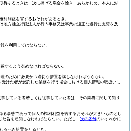
取得するときは、次に掲げる場合を除き、あらかじめ、本人に対
権利利益を害するおそれがあるとき。
は地方独立行政法人が行う事務又は事業の適正な遂行に支障を及
情報を利用してはならない。
合致するよう努めなければならない。
管理のために必要かつ適切な措置を講じなければならない。
を受けた者が受託した業務を行う場合における個人情報の取扱いに
従事している者若しくは従事していた者は、その業務に関して知り
係る事態であって個人の権利利益を害するおそれが大きいものとし
じた旨を通知しなければならない。
ただし、
次の各号
のいずれかに
わるべき措置をとるとき。