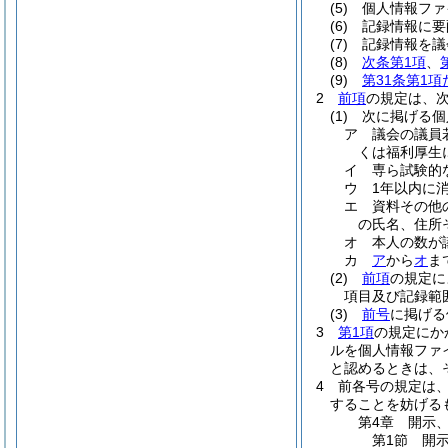
(5)
個人情報ファ
(6)
記録情報に要
(7)
記録情報を議
(8)
次条第1項
、
(9)
第31条第1
2
前項
の規定は、
(1)
次に掲げる個
ア
議会の議員
くは福利厚生
イ
専ら試験的
ウ
1年以内に
エ
資料その他
の氏名、住所
オ
本人の数が
カ
ア
から
オ
ま
(2)
前項
の規定に
項目及び記録範
(3)
前号
に掲げる
3
第1項
の規定にか
ルを個人情報ファ
と認めるときは、
4
前各号の規定は
することを妨げる
第4章
開示
第1節
開