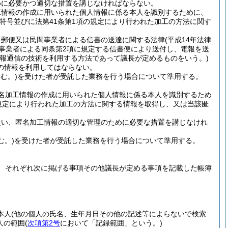
めに必要かつ適切な措置を講じなければならない。
工情報の作成に用いられた個人情報に係る本人を識別するために、
符号並びに法第41条第1項の規定により行われた加工の方法に関す
、郵便又は民間事業者による信書の送達に関する法律
(平成14年法律
便事業者による同条第2項に規定する信書便により送付し、電報を送
情報通信の技術を利用する方法であって議長が定めるものをいう。)
の情報を利用してはならない。
む。)
を受けた者が受託した業務を行う場合について準用する。
名加工情報の作成に用いられた個人情報に係る本人を識別するため
規定により行われた加工の方法に関する情報を取得し、又は当該匿
従い、匿名加工情報の適切な管理のために必要な措置を講じなけれ
む。)
を受けた者が受託した業務を行う場合について準用する。
、それぞれ次に掲げる事項その他議長が定める事項を記載した帳簿
本人
(他の個人の氏名、生年月日その他の記述等によらないで検索
人の範囲
(
次項第2号
において「記録範囲」という。)