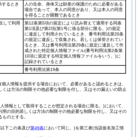
供するとき
人の生命、身体又は財産の保護のために必要がある
場合であって、本人の同意があり、又は本人の同意
を得ることが困難であるとき
違反して利用
第12条第5項の規定により読み替えて適用する同条
第1項及び第2項
(第1号に係る部分に限る。)
の規定
に違反して利用されているとき、番号利用法第20条
の規定に違反して収集され、若しくは保管されてい
るとき、又は番号利用法第29条に規定に違反して作
成された特定個人情報ファイル
(番号利用法第2条第
10項に規定する特定個人情報ファイルをいう。)
に
記録されているとき
番号利用法第19条
有個人情報を提供する場合において、必要があると認めるときは、
しくは方法の制限その他必要な制限を付し、又はその漏えいの防止
個人情報として取得することが想定される場合に限る。)
において、
利用の目的若しくは方法の制限その他必要な制限を付し、又はその
るものとする。
。以下この条及び
第49条
において同じ。)
を第三者
(当該仮名加工情