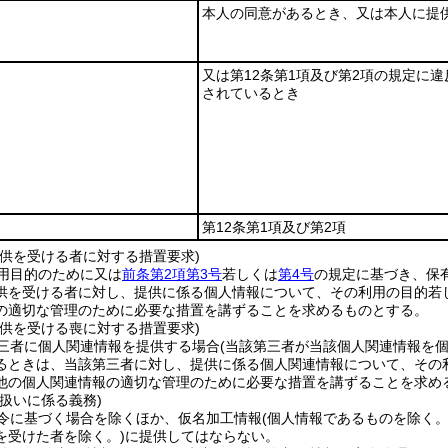
本人の同意があるとき、又は本人に提
又は第12条第1項及び第2項の規定に
されているとき
第12条第1項及び第2項
提供を受ける者に対する措置要求)
用目的のために又は
前条第2項第3号
若しくは
第4号
の規定に基づき、保
供を受ける者に対し、提供に係る個人情報について、その利用の目的若
の適切な管理のために必要な措置を講ずることを求めるものとする。
提供を受ける喪に対する措置要求)
三者に個人関連情報を提供する場合
(当該第三者が当該個人関連情報を
るときは、当該第三者に対し、提供に係る個人関連情報について、その
他の個人関連情報の適切な管理のために必要な措置を講ずることを求め
扱いに係る義務)
令に基づく場合を除くほか、仮名加工情報
(個人情報であるものを除く
を受けた者を除く。)
に提供してはならない。