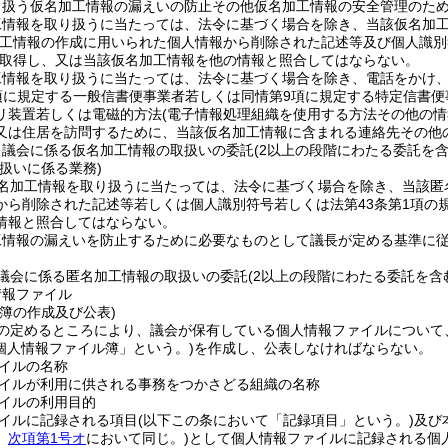
り扱う仮名加工情報の漏えいの防止その他仮名加工情報の安全管理のた
工情報を取り扱うに当たっては、法令に基づく場合を除き、当該仮名加
加工情報の作成に用いられた個人情報から削除された記述等及び個人識別
取得し、又は当該仮名加工情報を他の情報と照合してはならない。
工情報を取り扱うに当たっては、法令に基づく場合を除き、電話をかけ
項に規定する一般信書便事業者若しくは同情第9項に規定する特定信書
リ装置若しくは電磁的方法
(電子情報処理組織を使用する方法その他の
又は住居を訪問するために、当該仮名加工情報に含まれる連絡先その他
、議会に係る仮名加工情報の取扱いの委託
(2以上の段階にわたる委託を含
扱いに係る業務)
名加工情報を取り扱うに当たっては、法令に基づく場合を除き、当該匿
から削除された記述等若しくは個人識別符号若しくは法第43条第1項の
情報と照合してはならない。
工情報の漏えいを防止するために必要なものとして議長が定める基準に
議会に係る匿名加工情報の取扱いの委託
(2以上の段階にわたる委託を含
情報ファイル
簿の作成及び公表)
の定めるところにより、議会が保有している個人情報ファイルについて
個人情報ファイル簿」という。)
を作成し、公表しなければならない。
イルの名称
イルが利用に供される事務をつかさどる組織の名称
イルの利用目的
イルに記録される項目
(以下この条において「記録項目」という。)
及び
。
次項第1号オ
において同じ。)
として個人情報ファイルに記録される個