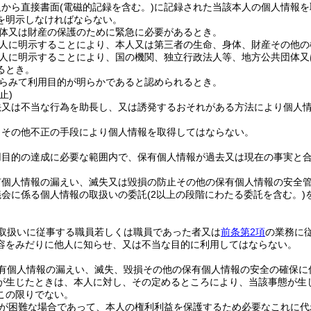
人から直接書面
(電磁的記録を含む。)
に記録された当該本人の個人情報を
を明示しなければならない。
体又は財産の保護のために緊急に必要があるとき。
人に明示することにより、本人又は第三者の生命、身体、財産その他の
人に明示することにより、国の機関、独立行政法人等、地方公共団体又
るとき。
らみて利用目的が明らかであると認められるとき。
止)
法又は不当な行為を助長し、又は誘発するおそれがある方法により個人
りその他不正の手段により個人情報を取得してはならない。
用目的の達成に必要な範囲内で、保有個人情報が過去又は現在の事実と
有個人情報の漏えい、滅失又は毀損の防止その他の保有個人情報の安全
議会に係る個人情報の取扱いの委託
(2以上の段階にわたる委託を含む。)
取扱いに従事する職員若しくは職員であった者又は
前条第2項
の業務に
容をみだりに他人に知らせ、又は不当な目的に利用してはならない。
有個人情報の漏えい、滅失、毀損その他の保有個人情報の安全の確保に
が生じたときは、本人に対し、その定めるところにより、当該事態が生
この限りでない。
が困難な場合であって、本人の権利利益を保護するため必要なこれに代