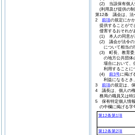
(2)
当該保有個人
(利用及び提供の制
第12条
議会は、法
2
前項
の規定にか
提供することがで
侵害するおそれが
(1)
本人の同意が
(2)
議会が法令の
について相当の
(3)
町長、教育委
の地方公共団体
場合において、
利用することに
(4)
前3号
に掲げ
利益になるとき
3
前項
の規定は、
4
議長は、個人の
務局の職員又は特
5
保有特定個人情
の中欄に掲げる字
第12条第1項
第12条第2項