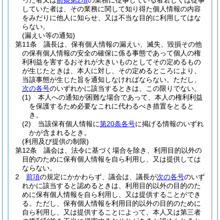
った者又は
前条第2項
の業務に従事している者若しくは従事
していた者は、その業務に関して知り得た個人情報の内容
をみだりに他人に知らせ、又は不当な目的に利用してはな
らない。
(漏えい等の通知)
第11条
議長は、保有個人情報の漏えい、滅失、毀損その他
の保有個人情報の安全の確保に係る事態であって個人の権
利利益を害するおそれが大きいものとしてその定めるもの
が生じたときは、本人に対し、その定めるところにより、
当該事態が生じた旨を通知しなければならない。
ただし、
次の各号
のいずれかに該当するときは、この限りでない。
(1)
本人への通知が困難な場合であって、本人の権利利益
を保護するため必要なこれに代わるべき措置をとると
き。
(2)
当該保有個人情報に
第20条各号
に掲げる情報のいずれ
かが含まれるとき。
(利用及び提供の制限)
第12条
議会は、法令に基づく場合を除き、利用目的以外の
目的のために保有個人情報を自ら利用し、又は提供しては
ならない。
2
前項
の規定にかかわらず、議会は、議長が
次の各号
のいず
れかに該当すると認めるときは、利用目的以外の目的のた
めに保有個人情報を自ら利用し、又は提供することができ
る。
ただし、保有個人情報を利用目的以外の目的のために
自ら利用し、又は提供することによって、本人又は第三者