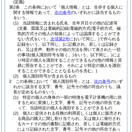
(定義)
第2条
この条例において「個人情報」とは、生存する個人に
関する情報であって、
次の各号
のいずれかに該当するもの
をいう。
(1)
当該情報に含まれる氏名、生年月日その他の記述等
(文書、図面又は電磁的記録
(電磁的方式
(電子的方式、磁
気的方式その他人の知覚によっては認識することができ
ない方式をいう。
次項第2号
において同じ。)
で作られる
記録をいう。以下同じ。)
に記載され、若しくは記録さ
れ、又は音声、動作その他の方法を用いて表された一切
の事項
(個人識別符号を除く。)
をいう。以下同じ。)
によ
り特定の個人を識別することができるもの
(他の情報と容
易に照合することができ、それにより特定の個人を識別
することができることとなるものを含む。)
(2)
個人識別符号が含まれるもの
2
この条例において「個人識別符号」とは、
次の各号
のいず
れかに該当する文字、番号、記号その他の符合のうち、議
長が定めるものをいう。
(1)
特定の個人の身体の一部の特徴を電子計算機の用に供
するために変換した文字、番号、記号その他の符合であ
って、当該特定の個人を識別することができるもの
(2)
個人に提供される役務の利用若しくは個人に販売され
る商品の購入に関し割り当てられ、又は個人に発行され
るカードその他の書類に記載され、若しくは電磁的方式
により記録された文字、番号、記号その他の符合であっ