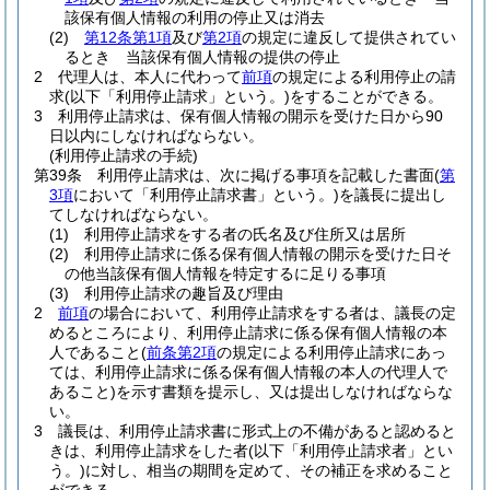
該保有個人情報の利用の停止又は消去
(2)
第12条第1項
及び
第2項
の規定に違反して提供されてい
るとき 当該保有個人情報の提供の停止
2
代理人は、本人に代わって
前項
の規定による利用停止の請
求
(以下「利用停止請求」という。)
をすることができる。
3
利用停止請求は、保有個人情報の開示を受けた日から90
日以内にしなければならない。
(利用停止請求の手続)
第39条
利用停止請求は、次に掲げる事項を記載した書面
(
第
3項
において「利用停止請求書」という。)
を議長に提出し
てしなければならない。
(1)
利用停止請求をする者の氏名及び住所又は居所
(2)
利用停止請求に係る保有個人情報の開示を受けた日そ
の他当該保有個人情報を特定するに足りる事項
(3)
利用停止請求の趣旨及び理由
2
前項
の場合において、利用停止請求をする者は、議長の定
めるところにより、利用停止請求に係る保有個人情報の本
人であること
(
前条第2項
の規定による利用停止請求にあっ
ては、利用停止請求に係る保有個人情報の本人の代理人で
あること)
を示す書類を提示し、又は提出しなければならな
い。
3
議長は、利用停止請求書に形式上の不備があると認めると
きは、利用停止請求をした者
(以下「利用停止請求者」とい
う。)
に対し、相当の期間を定めて、その補正を求めること