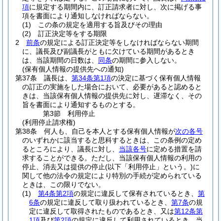
項
に規定する期間内に、訂正請求者に対し、次に掲げる事
項を書面により通知しなければならない。
(1)
この条の規定を適用する旨及びその理由
(2)
訂正決定等をする期限
2
前条
の規定による訂正決定等をしなければならない期間
に、議長及び副議長がともに欠けている期間があるとき
は、当該期間の日数は、
同条
の期間に参入しない。
(保有個人情報の提供先への通知)
第37条
議長は、
第34条第1項
の決定に基づく保有個人情報
の訂正の実施をした場合において、必要があると認めると
きは、当該保有個人情報の提供先に対し、遅滞なく、その
旨を書面により通知するものとする。
第3節
利用停止
(利用停止請求権)
第38条
何人も、自己を本人とする保有個人情報が
次の各号
のいずれかに該当すると思科するときは、この条例の定め
るところにより、議長に対し、
当該各号
に定める措置を請
求することができる。
ただし、当該保有個人情報の利用の
停止、消去又は提供の停止
(以下「利用停止」という。)
に
関して他の法令の規定により特別の手続が定められている
ときは、この限りでない。
(1)
第4条第2項
の規定に違反して保有されているとき、
第
6条
の規定に違反して取り扱われているとき、
第7条
の規
定に違反して取得されたものであるとき、又は
第12条第
1項
及び
第2項
の規定に違反して利用されているとき 当