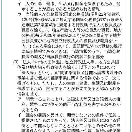
イ
人の生命、健康、生活又は財産を保護するため、開
示することが必要であると認められる情報
ウ
当該個人が公務員等
(国家公務員法
(昭和22年法律第
120号)
第2条第1項に規定する国家公務員
(独立行政法人
通則法第2条第4項に規定する行政執行法人の役員及び
職員を除く。)
、独立行政法人等の役員及び職員、地方
公務員法
(昭和25年法律第261号)
第2条に規定する地方
公務員並びに地方独立行政法人の役員及び職員をい
う。)
である場合において、当該情報がその職務の遂行
に係る情報であるときは、当該情報のうち、当該公務
員等の職及び当該職務遂行の内容に係る部分
(3)
法人その他の団体
(国、独立行政法人等、地方公共団
体及び地方独立行政法人を除く。以下この号において
「法人等」という。)
に関する情報又は開示請求者以外の
事業を営む個人の当該事業に関する情報であって、次に
掲げるもの。
ただし、人の生命、健康、生活又は財産を
保護するため、開示することが必要であると認められる
情報を除く。
ア
開示することにより、当該法人等又は当該個人の権
利、競争上の地位その他正当な利益を害するおそれが
あるもの
イ
議会の要請を受けて、開示しないとの条件で任意に
提供されたものであって、法人等又は個人における通
例として開示しないこととされているものその他の当
該条件を付することが当該情報の性質、当時の状況等