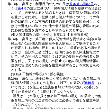
第13条
議長は、利用目的のために又は
前条第2項第3号
若し
くは
第4号
の規定に基づき、保有個人情報を提供する場合に
おいて、必要があると認めるときは、保有個人情報の提供
を受ける者に対し、提供に係る個人情報について、その利
用の目的若しくは方法の制限その他必要な制限を付し、又
はその漏えいの防止その他の個人情報の適切な管理のため
に必要な措置を講ずることを求めるものとする。
(個人関連情報の提供を受ける喪に対する措置要求)
第14条
議長は、第三者に個人関連情報を提供する場合
(当該
第三者が当該個人関連情報を個人情報として取得すること
が想定される場合に限る。)
において、必要があると認める
ときは、当該第三者に対し、提供に係る個人関連情報につ
いて、その利用の目的若しくは方法の制限その他必要な制
限を付し、又はその漏えいの防止その他の個人関連情報の
適切な管理のために必要な措置を講ずることを求めるもの
とする。
(仮名加工情報の取扱いに係る義務)
第15条
議会は、法令に基づく場合を除くほか、仮名加工情
報
(個人情報であるものを除く。以下この条及び
第49条
にお
いて同じ。)
を第三者
(当該仮名加工情報の取扱いの委託を
受けた者を除く。)
に提供してはならない。
2
議長は、その取り扱う仮名加工情報の漏えいの防止その他
仮名加工情報の安全管理のために必要かつ適切な措置を講
じなければならない。