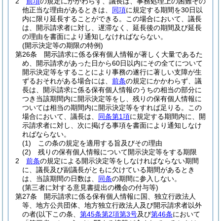
2
前項
の規定にかかわらず、議長は、事務処理上の困難その
他正当な理由があるときは、
同項
に規定する期間を30日以
内に限り延長することができる。
この場合において、議長
は、開示請求者に対し、遅滞なく、延長後の期間及び延長
の理由を書面により通知しなければならない。
(開示決定等の期限の特例)
第26条
開示請求に係る保有個人情報が著しく大量であるた
め、開示請求があった日から60日以内にその全てについて
開示決定等をすることにより事務の遂行に著しい支障が生
ずるおそれがある場合には、
前条
の規定にかかわらず、議
長は、開示請求に係る保有個人情報のうちの相当の部分に
つき当該期間内に開示決定等をし、残りの保有個人情報に
ついては相当の期間内に開示決定等をすれば足りる。
この
場合において、議長は、
同条第1項
に規定する期間内に、開
示請求者に対し、次に掲げる事項を書面により通知しなけ
ればならない。
(1)
この条の規定を適用する旨及びその理由
(2)
残りの保有個人情報について開示決定等をする期限
2
前条
の規定による開示決定等をしなければならない期間
に、議長及び副議長がともに欠けている期間があるとき
は、当該期間の日数は、
同条
の期間に参入しない。
(第三者に対する意見書提出の機会の付与等)
第27条
開示請求に係る保有個人情報に国、独立行政法人
等、地方公共団体、地方独立行政法人及び開示請求者以外
の者
(以下この条、
第45条第2項第3号
及び
第46条
において