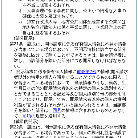
を不当に阻害するおそれ
オ
人事管理に係る事務に関し、公正かつ円滑な人事の
確保に支障を及ぼすおそれ
カ
独立行政法人等、地方公共団体が経営する企業又は
地方独立行政法人に係る事業に関し、企業経営上の正
当な利益を害するおそれ
(部分開示)
第21条
議長は、開示請求に係る保有個人情報に不開示情報
が含まれている場合において、不開示情報に該当する部分
を容易に区分して除くことができるときは、開示請求者に
対し、当該部分を除いた部分につき開示しなければならな
い。
2
開示請求に係る保有個人情報に
前条第2号
の情報
(開示請求
者以外の特定の個人を識別することができるものに限る。)
が含まれている場合において、当該情報のうち、氏名、生
年月日その他の開示請求者以外の特定の個人を識別するこ
とができることとなる記述等及び個人識別符号の部分を除
くことにより、開示しても、開示請求者以外の個人の権利
利益が害されるおそれがないと認められるときは、当該部
分を除いた部分は、
同号
の情報に含まれないものとみなし
て、
前項
の規定を適用する。
(裁量的開示)
第22条
議長は、開示請求に係る保有個人情報に不開示情報
が含まれている場合であっても、個人の権利利益を保護す