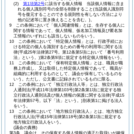
(2)
第1項第2号
に該当する個人情報 当該個人情報に含ま
れる個人識別符号の全部を削除すること
(当該個人識別符
号を復元することのできる規則性を有しない方法により
他の記述等に置き換えることを含む。)
。
9
この条例において「個人関連情報」とは、生存する個人に
関する情報であって、個人情報、仮名加工情報及び匿名加
工情報のいずれにも該当しないものをいう。
10
この条例において「特定個人情報」とは、行政手続にお
ける特定の個人を識別するための番号の利用等に関する法
律
(平成25年法律第27号。第12条第5項において「番号利用
法」という。)
第2条第9項に規定する特定個人情報をいう。
11
この条例において「保有特定個人情報」とは、職員が職
務上作成し、又は取得した特定個人情報であって、職員が
組織的に利用するものとして、議会が保有しているものを
いう。
ただし、公文書に記録されているものに限る。
12
この条例において「独立行政法人等」とは、独立行政法
人通則法
(平成11年法律第103号)
第2条第1項に規定する独
立行政法人通則法及び個人情報の保護に関する法律
(平成15
年法律第57号。以下「法」という。)
別表第1に掲げる法人
をいう。
13
この条例において「地方独立行政法人」とは、地方独立
行政法人法
(平成15年法律第118号)
第2条第1項に規定する
地方独立行政法人をいう。
(議会の責務)
第3条
議会は、その保有する個人情報の適正な取扱いが確保