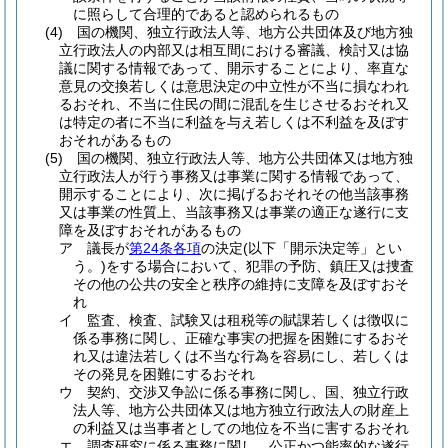
に照らして合理的であると認められるもの
(4)
国の機関、独立行政法人等、地方公共団体及び地方独
立行政法人の内部又は相互間における審議、検討又は協
議に関する情報であって、開示することにより、率直な
意見の交換若しくは意思決定の中立性が不当に損なわれ
るおそれ、不当に住民の間に混乱を生じさせるおそれ又
は特定の者に不当に利益を与え若しくは不利益を及ぼす
おそれがあるもの
(5)
国の機関、独立行政法人等、地方公共団体又は地方独
立行政法人が行う事務又は事業に関する情報であって、
開示することにより、次に掲げるおそれその他当該事務
又は事業の性質上、当該事務又は事業の適正な遂行に支
障を及ぼすおそれがあるもの
ア
議長が
第24条各項
の決定
(以下「開示決定等」とい
う。)
をする場合において、犯罪の予防、鎮圧又は捜査
その他の公共の安全と秩序の維持に支障を及ぼすおそ
れ
イ
監査、検査、試験又は租税等の賦課若しくは徴収に
係る事務に関し、正確な事実の把握を困難にするおそ
れ又は違法若しくは不当な行為を容易にし、若しくは
その発見を困難にするおそれ
ウ
契約、交渉又争訟に係る事務に関し、国、独立行政
法人等、地方公共団体又は地方独立行政法人の財産上
の利益又は当事者としての地位を不当に害するおそれ
エ
調査研究に係る事務に関し、公正かつ能率的な遂行