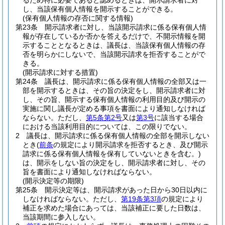
るため特に必要であると認めるときは、開示請求者に対
し、当該保有個人情報を開示することができる。
(保有個人情報の存否に関する情報)
第23条
開示請求者に対し、当該開示請求に係る保有個人情
報が存在しているか否かを答えるだけで、不開示情報を開
示することとなるときは、議長は、当該保有個人情報の存
否を明らかにしないで、当該開示請求を拒否することがで
きる。
(開示請求に対する措置)
第24条
議長は、開示請求に係る保有個人情報の全部又は一
部を開示するときは、その旨の決定をし、開示請求者に対
し、その旨、開示する保有個人情報の利用目的及び開示の
実施に関し議長が定める事項を書面により通知しなければ
ならない。
ただし、
第5条第2号
又は
第3号
に該当する場合
における当該利用目的については、この限りでない。
2
議長は、開示請求に係る保有個人情報の全部を開示しない
とき
(
前条
の規定により開示請求を拒否するとき、及び開示
請求に係る保有個人情報を保有していないときを含む。)
は、開示をしない旨の決定をし、開示請求者に対し、その
旨を書面により通知しなければならない。
(開示決定等の期限)
第25条
開示決定等は、開示請求があった日から30日以内に
しなければならない。
ただし、
第19条第3項
の規定により
補正を求めた場合にあっては、当該補正に要した日数は、
当該期間に参入しない。