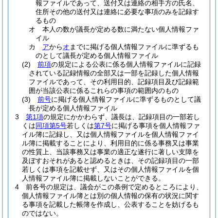
報ファイルであって、送付又は連絡の相手方の氏名、
住所その他の送付又は連絡に必要な事項のみを記録す
るもの
オ
本人の数が議長が定める数に満たない個人情報ファ
イル
カ
ア
から
オ
までに掲げる個人情報ファイルに準ずるも
のとして議長が定める個人情報ファイル
(2)
前項
の規定による公表に係る個人情報ファイルに記録
されている記録情報の全部又は一部を記録した個人情報
ファイルであって、その利用目的、記録項目及び記録範
囲が当該公表に係るこれらの事項の範囲内のもの
(3)
前号
に掲げる個人情報ファイルに準ずるものとして議
長が定める個人情報ファイル
3
第1項
の規定にかかわらず、議長は、記録項目の一部若し
くは
同項第5号
若しくは
第7号
に掲げる事項を個人情報ファ
イル簿に記録し、又は個人情報ファイルを個人情報ファイ
ル簿に掲載することにより、利用目的に係る事務又は事業
の性質上、当該事務又は事業の適正な遂行に著しい支障を
及ぼすおそれがあると認めるときは、その記録項目の一部
若しくは事項を記載せず、又はその個人情報ファイルを個
人情報ファイル簿に掲載しないことができる。
4
前各号の規定は、議会がこの条例で定めるところにより、
個人情報ファイル簿とは別の個人情報の保有の状況に関す
る事項を記載した帳簿を作成し、公表することを妨げるも
のではない。