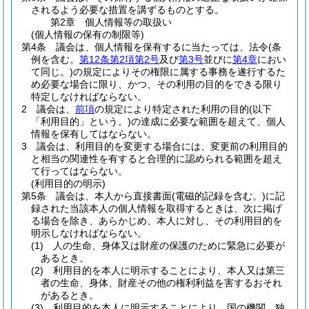
されるよう必要な措置を講ずるものとする。
第2章
個人情報等の取扱い
(個人情報の保有の制限等)
第4条
議会は、個人情報を保有するに当たっては、法令
(条
例を含む。
第12条第2項第2号
及び
第3号
並びに
第4章
におい
て同じ。)
の規定によりその権限に属する事務を遂行するた
め必要な場合に限り、かつ、その利用の目的をできる限り
特定しなければならない。
2
議会は、
前項
の規定により特定された利用の目的
(以下
「利用目的」という。)
の達成に必要な範囲を超えて、個人
情報を保有してはならない。
3
議会は、利用目的を変更する場合には、変更前の利用目的
と相当の関連性を有すると合理的に認められる範囲を超え
て行ってはならない。
(利用目的の明示)
第5条
議会は、本人から直接書面
(電磁的記録を含む。)
に記
録された当該本人の個人情報を取得するときは、次に掲げ
る場合を除き、あらかじめ、本人に対し、その利用目的を
明示しなければならない。
(1)
人の生命、身体又は財産の保護のために緊急に必要が
あるとき。
(2)
利用目的を本人に明示することにより、本人又は第三
者の生命、身体、財産その他の権利利益を害するおそれ
があるとき。
(3)
利用目的を本人に明示することにより、国の機関、独