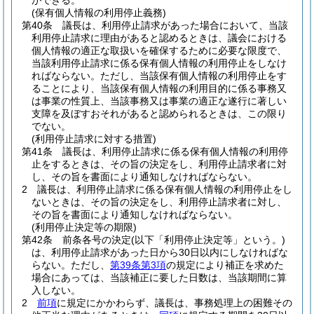
ができる。
(保有個人情報の利用停止義務)
第40条
議長は、利用停止請求があった場合において、当該
利用停止請求に理由があると認めるときは、議会における
個人情報の適正な取扱いを確保するために必要な限度で、
当該利用停止請求に係る保有個人情報の利用停止をしなけ
ればならない。
ただし、当該保有個人情報の利用停止をす
ることにより、当該保有個人情報の利用目的に係る事務又
は事業の性質上、当該事務又は事業の適正な遂行に著しい
支障を及ぼすおそれがあると認められるときは、この限り
でない。
(利用停止請求に対する措置)
第41条
議長は、利用停止請求に係る保有個人情報の利用停
止をするときは、その旨の決定をし、利用停止請求者に対
し、その旨を書面により通知しなければならない。
2
議長は、利用停止請求に係る保有個人情報の利用停止をし
ないときは、その旨の決定をし、利用停止請求者に対し、
その旨を書面により通知しなければならない。
(利用停止決定等の期限)
第42条
前条各号の決定
(以下「利用停止決定等」という。)
は、利用停止請求があった日から30日以内にしなければな
らない。
ただし、
第39条第3項
の規定により補正を求めた
場合にあっては、当該補正に要した日数は、当該期間に算
入しない。
2
前項
に規定にかかわらず、議長は、事務処理上の困難その