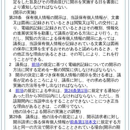
定をした旨及びその理由並びに開示を実施する日を書面に
より通知しなければならない。
(開示の実施)
第28条
保有個人情報の開示は、当該保有個人情報が、文書
又は図画に記録されているときは閲覧又は写しの交付によ
り、電磁的記録に記録されているときはその種別、情報化
の進展状況等を勘案して議長が定める方法により行う。
た
だし、閲覧の方法による保有個人情報の開示にあっては、
議長は、当該保有個人情報が記録されている文書又は図画
の保存に支障を生ずるおそれがあると認められるとき、そ
の他正当な理由があるときは、その写しにより、これを行
うことができる。
2
議長は、
前項
の規定に基づく電磁的記録についての開示の
方法に関する定めを一般の閲覧に供しなければならない。
3
開示の決定に基づき保有個人情報の開示を受ける者は、議
長が定めるところにより、議長に対し、その求める開示の
実施の方法等を申し出なければならない。
4
前項
の規定による申出は、
第24条第1項
に規定する通知が
あった日から30日以内にしなければならない。
ただし、当
該期間内に当該申出をすることができないことにつき正当
な理由があるときは、この限りでない。
(他の法令による開示の実施との調整)
第29条
議長は、他の法令の規定により、開示請求者に対し
開示請求に係る保有個人情報が
前条第1項本文
に規定する方
法と同一の方法で開示することとされている場合
(開示の期