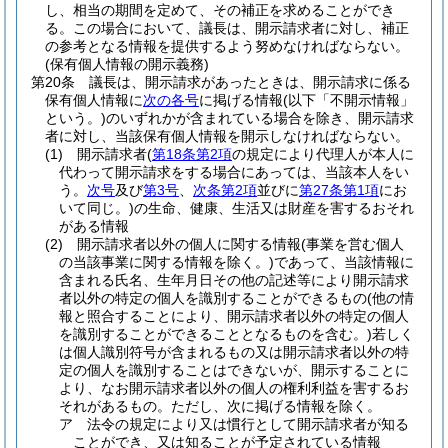
し、相当の期間を定めて、その補正を求めることができ
る。
この場合において、議長は、開示請求者に対し、補正
の参考となる情報を提供するよう努めなければならない。
(保有個人情報の開示義務)
第20条
議長は、開示請求があったときは、開示請求に係る
保有個人情報に
次の各号
に掲げる情報
(以下「不開示情報」
という。)
のいずれかが含まれている場合を除き、開示請求
者に対し、当該保有個人情報を開示しなければならない。
(1)
開示請求者
(
第18条第2項
の規定により代理人が本人に
代わって開示請求をする場合にあっては、当該本人をい
う。
次号
及び
第3号
、
次条第2項
並びに
第27条第1項
にお
いて同じ。)
の生命、健康、生活又は財産を害するおそれ
がある情報
(2)
開示請求者以外の個人に関する情報
(事業を営む個人
の当該事業に関する情報を除く。)
であって、当該情報に
含まれる氏名、生年月日その他の記述等により開示請求
者以外の特定の個人を識別することができるもの
(他の情
報と照合することにより、開示請求者以外の特定の個人
を識別することができることとなるものを含む。)
若しく
は個人識別符号が含まれるもの又は開示請求者以外の特
定の個人を識別することはできないが、開示することに
より、なお開示請求者以外の個人の権利利益を害するお
それがあるもの。
ただし、次に掲げる情報を除く。
ア
法令の規定により又は慣行として開示請求者が知る
ことができ、又は知ることが予定されている情報