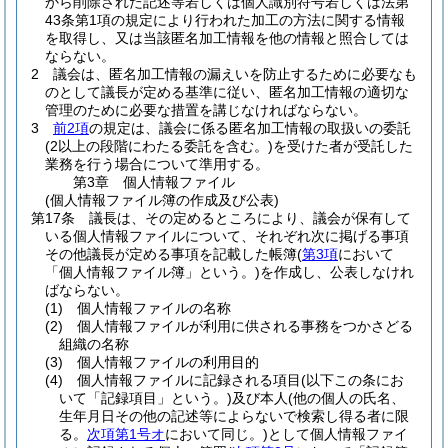
から削除された記述等若しくは個人識別符号若しくは法第
43条第1項の規定により行われた加工の方法に関する情報
を取得し、又は当該匿名加工情報を他の情報と照合しては
ならない。
2
議会は、匿名加工情報の漏えいを防止するために必要なも
のとして議長が定める基準に従い、匿名加工情報の適切な
管理のために必要な措置を講じなければならない。
3
前2項
の規定は、議会に係る匿名加工情報の取扱いの委託
(2以上の段階にわたる委託を含む。)
を受けた者が受託した
業務を行う場合について準用する。
第3章
個人情報ファイル
(個人情報ファイル簿の作成及び公表)
第17条
議長は、その定めるところにより、議会が保有して
いる個人情報ファイルについて、それぞれ次に掲げる事項
その他議長が定める事項を記載した帳簿
(
第3項
において
「個人情報ファイル簿」という。)
を作成し、公表しなけれ
ばならない。
(1)
個人情報ファイルの名称
(2)
個人情報ファイルが利用に供される事務をつかさどる
組織の名称
(3)
個人情報ファイルの利用目的
(4)
個人情報ファイルに記録される項目
(以下この条にお
いて「記録項目」という。)
及び本人
(他の個人の氏名、
生年月日その他の記述等によらないで検索し得る者に限
る。
次項第1号オ
において同じ。)
として個人情報ファイ