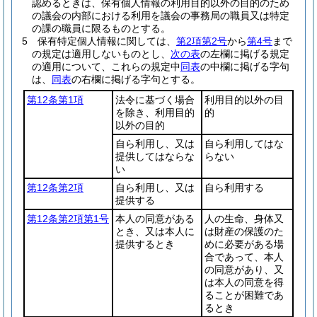
認めるときは、保有個人情報の利用目的以外の目的のため
の議会の内部における利用を議会の事務局の職員又は特定
の課の職員に限るものとする。
5
保有特定個人情報に関しては、
第2項第2号
から
第4号
まで
の規定は適用しないものとし、
次の表
の左欄に掲げる規定
の適用について、これらの規定中
同表
の中欄に掲げる字句
は、
同表
の右欄に掲げる字句とする。
第12条第1項
法令に基づく場合
利用目的以外の目
を除き、利用目的
的
以外の目的
自ら利用し、又は
自ら利用してはな
提供してはならな
らない
い
第12条第2項
自ら利用し、又は
自ら利用する
提供する
第12条第2項第1号
本人の同意がある
人の生命、身体又
とき、又は本人に
は財産の保護のた
提供するとき
めに必要がある場
合であって、本人
の同意があり、又
は本人の同意を得
ることが困難であ
るとき