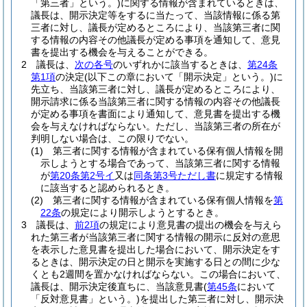
「第三者」という。)
に関する情報が含まれているときは、
議長は、開示決定等をするに当たって、当該情報に係る第
三者に対し、議長が定めるところにより、当該第三者に関
する情報の内容その他議長が定める事項を通知して、意見
書を提出する機会を与えることができる。
2
議長は、
次の各号
のいずれかに該当するときは、
第24条
第1項
の決定
(以下この章において「開示決定」という。)
に
先立ち、当該第三者に対し、議長が定めるところにより、
開示請求に係る当該第三者に関する情報の内容その他議長
が定める事項を書面により通知して、意見書を提出する機
会を与えなければならない。
ただし、当該第三者の所在が
判明しない場合は、この限りでない。
(1)
第三者に関する情報が含まれている保有個人情報を開
示しようとする場合であって、当該第三者に関する情報
が
第20条第2号イ
又は
同条第3号ただし書
に規定する情報
に該当すると認められるとき。
(2)
第三者に関する情報が含まれている保有個人情報を
第
22条
の規定により開示しようとするとき。
3
議長は、
前2項
の規定により意見書の提出の機会を与えら
れた第三者が当該第三者に関する情報の開示に反対の意思
を表示した意見書を提出した場合において、開示決定をす
るときは、開示決定の日と開示を実施する日との間に少な
くとも2週間を置かなければならない。
この場合において、
議長は、開示決定後直ちに、当該意見書
(
第45条
において
「反対意見書」という。)
を提出した第三者に対し、開示決