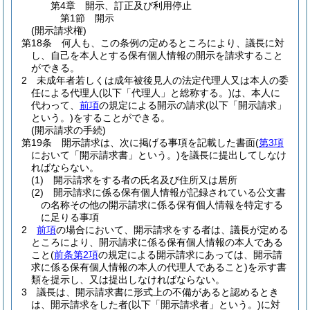
第4章
開示、訂正及び利用停止
第1節
開示
(開示請求権)
第18条
何人も、この条例の定めるところにより、議長に対
し、自己を本人とする保有個人情報の開示を請求すること
ができる。
2
未成年者若しくは成年被後見人の法定代理人又は本人の委
任による代理人
(以下「代理人」と総称する。)
は、本人に
代わって、
前項
の規定による開示の請求
(以下「開示請求」
という。)
をすることができる。
(開示請求の手続)
第19条
開示請求は、次に掲げる事項を記載した書面
(
第3項
において「開示請求書」という。)
を議長に提出してしなけ
ればならない。
(1)
開示請求をする者の氏名及び住所又は居所
(2)
開示請求に係る保有個人情報が記録されている公文書
の名称その他の開示請求に係る保有個人情報を特定する
に足りる事項
2
前項
の場合において、開示請求をする者は、議長が定める
ところにより、開示請求に係る保有個人情報の本人である
こと
(
前条第2項
の規定による開示請求にあっては、開示請
求に係る保有個人情報の本人の代理人であること)
を示す書
類を提示し、又は提出しなければならない。
3
議長は、開示請求書に形式上の不備があると認めるとき
は、開示請求をした者
(以下「開示請求者」という。)
に対