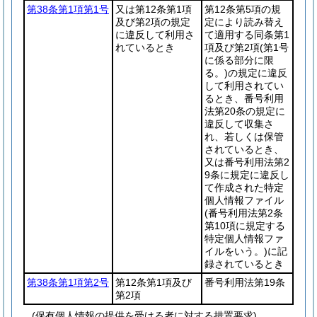
第38条第1項第1号
又は第12条第1項
第12条第5項の規
及び第2項の規定
定により読み替え
に違反して利用さ
て適用する同条第1
れているとき
項及び第2項
(第1号
に係る部分に限
る。)
の規定に違反
して利用されてい
るとき、番号利用
法第20条の規定に
違反して収集さ
れ、若しくは保管
されているとき、
又は番号利用法第2
9条に規定に違反し
て作成された特定
個人情報ファイル
(番号利用法第2条
第10項に規定する
特定個人情報ファ
イルをいう。)
に記
録されているとき
第38条第1項第2号
第12条第1項及び
番号利用法第19条
第2項
(保有個人情報の提供を受ける者に対する措置要求)