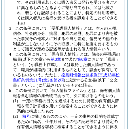
て、その利用者若しくは購入者又は発行を受ける者ごと
に異なるものとなるように割り当てられ、又は記載さ
れ、若しくは記録されることにより、特定の利用者若し
くは購入者又は発行を受ける者を識別することができる
もの
3
この条例において「要配慮個人情報」とは、本人の人種、
信条、社会的身分、病歴、犯罪の経歴、犯罪により害を被
った事実その他本人に対する不当な差別、偏見その他の不
利益が生じないようにその取扱いに特に配慮を要するもの
として議長が定める記述等が含まれる個人情報をいう。
4
この条例において「保有個人情報」とは、議会の事務局の
職員
(以下この章から
第3章
まで及び
第6章
において「職員」
という。)
が職務上作成し、又は取得した個人情報であっ
て、職員が組織的に利用するものとして、議会が保有して
いるものをいう。
ただし、
松島町情報公開条例
(平成13年松
島町条例第21号)
第2条第2項
に規定する公文書
(以下「公文
書」という。)
に記録されているものに限る。
5
この条例において「個人情報ファイル」とは、保有個人情
報を含む情報の集合物であって、次に掲げるものをいう。
(1)
一定の事務の目的を達成するために特定の保有個人情
報を電子計算機を用いて検索することができるように体
系的に構成したもの
(2)
前号
に掲げるもののほか、一定の事務の目的を達成す
るために氏名、生年月日、その他の記述等により特定の
保有個人情報を容易に検索することができるように体系