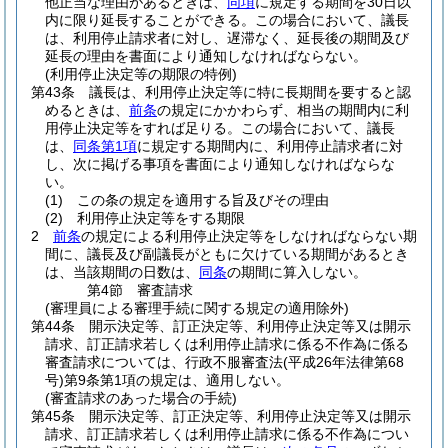
他正当な理由があるときは、
同項
に規定する期間を30日以
内に限り延長することができる。
この場合において、議長
は、利用停止請求者に対し、遅滞なく、延長後の期間及び
延長の理由を書面により通知しなければならない。
(利用停止決定等の期限の特例)
第43条
議長は、利用停止決定等に特に長期間を要すると認
めるときは、
前条
の規定にかかわらず、相当の期間内に利
用停止決定等をすれば足りる。
この場合において、議長
は、
同条第1項
に規定する期間内に、利用停止請求者に対
し、次に掲げる事項を書面により通知しなければならな
い。
(1)
この条の規定を適用する旨及びその理由
(2)
利用停止決定等をする期限
2
前条
の規定による利用停止決定等をしなければならない期
間に、議長及び副議長がともに欠けている期間があるとき
は、当該期間の日数は、
同条
の期間に算入しない。
第4節
審査請求
(審理員による審理手続に関する規定の適用除外)
第44条
開示決定等、訂正決定等、利用停止決定等又は開示
請求、訂正請求若しくは利用停止請求に係る不作為に係る
審査請求については、行政不服審査法
(平成26年法律第68
号)
第9条第1項の規定は、適用しない。
(審査請求のあった場合の手続)
第45条
開示決定等、訂正決定等、利用停止決定等又は開示
請求、訂正請求若しくは利用停止請求に係る不作為につい