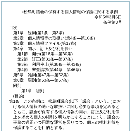
○松島町議会の保有する個人情報の保護に関する条例
令和5年3月6日
条例第3号
目次
第1章
総則
(第1条―第3条)
第2章
個人情報等の取扱い
(第4条―第16条)
第3章
個人情報ファイル
(第17条)
第4章
開示、訂正及び利用停止
第1節
開示
(第18条―第30条)
第2節
訂正
(第31条―第37条)
第3節
利用停止
(第38条―第43条)
第4節
審査請求
(第44条―第46条)
第5章
雑則
(第47条―第52条)
第6章
罰則
(第53条―第57条)
附則
第1章
総則
(目的)
第1条
この条例は、松島町議会
(以下「議会」という。)
にお
ける個人情報の適正な取扱いに関し必要な事項を定めると
ともに、議会が保有する個人情報の開示、訂正及び利用停
止を求める個人の権利を明らかにすることにより、議会の
事務の適正かつ円滑な運営を図りつつ、個人の権利利益を
保護することを目的とする。