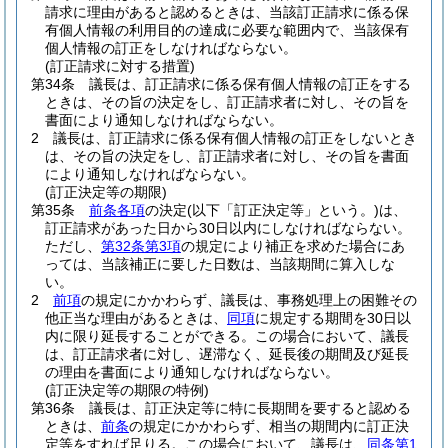
請求に理由があると認めるときは、当該訂正請求に係る保
有個人情報の利用目的の達成に必要な範囲内で、当該保有
個人情報の訂正をしなければならない。
(訂正請求に対する措置)
第34条
議長は、訂正請求に係る保有個人情報の訂正をする
ときは、その旨の決定をし、訂正請求者に対し、その旨を
書面により通知しなければならない。
2
議長は、訂正請求に係る保有個人情報の訂正をしないとき
は、その旨の決定をし、訂正請求者に対し、その旨を書面
により通知しなければならない。
(訂正決定等の期限)
第35条
前条各項
の決定
(以下「訂正決定等」という。)
は、
訂正請求があった日から30日以内にしなければならない。
ただし、
第32条第3項
の規定により補正を求めた場合にあ
っては、当該補正に要した日数は、当該期間に算入しな
い。
2
前項
の規定にかかわらず、議長は、事務処理上の困難その
他正当な理由があるときは、
同項
に規定する期間を30日以
内に限り延長することができる。
この場合において、議長
は、訂正請求者に対し、遅滞なく、延長後の期間及び延長
の理由を書面により通知しなければならない。
(訂正決定等の期限の特例)
第36条
議長は、訂正決定等に特に長期間を要すると認める
ときは、
前条
の規定にかかわらず、相当の期間内に訂正決
定等をすれば足りる。
この場合において、議長は、
同条第1