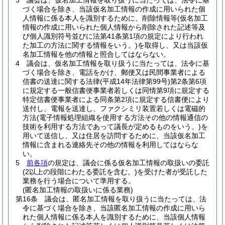
3
議会は、仮名加工情報を取り扱うに当たっては、法令に基
づく場合を除き、当該仮名加工情報の作成に用いられた個
人情報に係る本人を識別するために、削除情報等
(仮名加工
情報の作成に用いられた個人情報から削除された記述等及
び個人識別符号並びに法第41条第1項の規定により行われ
た加工の方法に関する情報をいう。)
を取得し、又は当該仮
名加工情報を他の情報と照合してはならない。
4
議会は、仮名加工情報を取り扱うに当たっては、法令に基
づく場合を除き、電話をかけ、郵便又は民間事業者による
信書の送達に関する法律
(平成14年法律第99号)
第2条第6項
に規定する一般信書便事業者若しくは同情第9項に規定する
特定信書便事業者による同条第2項に規定する信書便により
送付し、電報を送達し、ファクシミリ装置若しくは電磁的
方法
(電子情報処理組織を使用する方法その他の情報通信の
技術を利用する方法であって議長が定めるものをいう。)
を
用いて送信し、又は住居を訪問するために、当該仮名加工
情報に含まれる連絡先その他の情報を利用してはならな
い。
5
前各項
の規定は、議会に係る仮名加工情報の取扱いの委託
(2以上の段階にわたる委託を含む。)
を受けた者が受託した
業務を行う場合について準用する。
(匿名加工情報の取扱いに係る業務)
第16条
議会は、匿名加工情報を取り扱うに当たっては、法
令に基づく場合を除き、当該匿名加工情報の作成に用いら
れた個人情報に係る本人を識別するために、当該個人情報