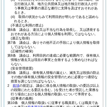
立行政法人等、地方公共団体又は地方独立行政法人が行
う事務又は事業の適正な遂行に支障を及ぼすおそれがあ
るとき。
(4)
取得の状況からみて利用目的が明らかであると認めら
れるとき。
(不適正な利用の禁止)
第6条
議会は、違法又は不当な行為を助長し、又は誘発する
おそれがある方法により個人情報を利用してはならない。
(適正な取得)
第7条
議会は、偽りその他不正の手段により個人情報を取得
してはならない。
(正確性の確保)
第8条
議会は、利用目的の達成に必要な範囲内で、保有個人
情報が過去又は現在の事実と合致するよう努めなければな
らない。
(安全管理措置)
第9条
議長は、保有個人情報の漏えい、滅失又は毀損の防止
その他の保有個人情報の安全管理のために必要かつ適切な
措置を講じなければならない。
2
前項
の規定は、議会に係る個人情報の取扱いの委託
(2以上
の段階にわたる委託を含む。)
を受けた者が受託した業務を
行う場合における個人情報の取扱いについて準用する。
(従事者の義務)
第10条
個人情報の取扱いに従事する職員若しくは職員であ