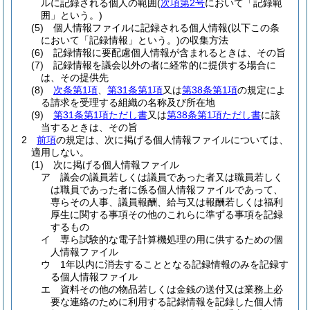
ルに記録される個人の範囲
(
次項第2号
において「記録範
囲」という。)
(5)
個人情報ファイルに記録される個人情報
(以下この条
において「記録情報」という。)
の収集方法
(6)
記録情報に要配慮個人情報が含まれるときは、その旨
(7)
記録情報を議会以外の者に経常的に提供する場合に
は、その提供先
(8)
次条第1項
、
第31条第1項
又は
第38条第1項
の規定によ
る請求を受理する組織の名称及び所在地
(9)
第31条第1項ただし書
又は
第38条第1項ただし書
に該
当するときは、その旨
2
前項
の規定は、次に掲げる個人情報ファイルについては、
適用しない。
(1)
次に掲げる個人情報ファイル
ア
議会の議員若しくは議員であった者又は職員若しく
は職員であった者に係る個人情報ファイルであって、
専らその人事、議員報酬、給与又は報酬若しくは福利
厚生に関する事項その他のこれらに準ずる事項を記録
するもの
イ
専ら試験的な電子計算機処理の用に供するための個
人情報ファイル
ウ
1年以内に消去することとなる記録情報のみを記録す
る個人情報ファイル
エ
資料その他の物品若しくは金銭の送付又は業務上必
要な連絡のために利用する記録情報を記録した個人情