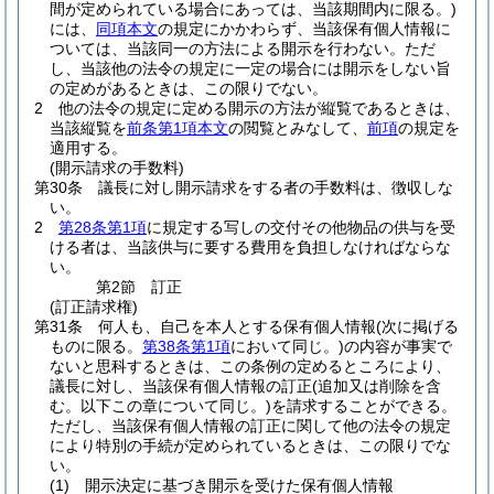
間が定められている場合にあっては、当該期間内に限る。)
には、
同項本文
の規定にかかわらず、当該保有個人情報に
ついては、当該同一の方法による開示を行わない。
ただ
し、当該他の法令の規定に一定の場合には開示をしない旨
の定めがあるときは、この限りでない。
2
他の法令の規定に定める開示の方法が縦覧であるときは、
当該縦覧を
前条第1項本文
の閲覧とみなして、
前項
の規定を
適用する。
(開示請求の手数料)
第30条
議長に対し開示請求をする者の手数料は、徴収しな
い。
2
第28条第1項
に規定する写しの交付その他物品の供与を受
ける者は、当該供与に要する費用を負担しなければならな
い。
第2節
訂正
(訂正請求権)
第31条
何人も、自己を本人とする保有個人情報
(次に掲げる
ものに限る。
第38条第1項
において同じ。)
の内容が事実で
ないと思科するときは、この条例の定めるところにより、
議長に対し、当該保有個人情報の訂正
(追加又は削除を含
む。以下この章について同じ。)
を請求することができる。
ただし、当該保有個人情報の訂正に関して他の法令の規定
により特別の手続が定められているときは、この限りでな
い。
(1)
開示決定に基づき開示を受けた保有個人情報