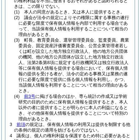
の権利利益を不当に侵害するおそれがあると認められると
きは、この限りでない。
(1)
本人の同意があるとき、又は本人に提供するとき。
(2)
議会が法令の規定によりその権限に属する事務の遂行
に必要な限度で保有個人情報を内部で利用する場合であ
って、当該保有個人情報を利用することについて相当の
理由があるとき。
(3)
町長、教育委員会、選挙管理委員会、監査委員、農業
委員会、固定資産評価審査委員会、公営企業管理者若し
くは町が設立した地方独立行政法人、他の地方公共団体
の機関、他の地方公共団体が設立した地方独立行政法
人、法第2条第8項に規定する行政機関又は独立行政法人
等に保有個人情報を提供する場合において、保有個人情
報の提供を受ける者が、法令の定める事務又は業務の遂
行に必要な限度で提供に係る個人情報を利用し、かつ、
当該個人情報を利用することについて相当の理由がある
とき。
(4)
前3号
に掲げる場合のほか、専ら統計の作成又は学術
研究の目的のために保有個人情報を提供するとき、本人
以外の者に提供することが明らかに本人の利益になると
き、その他保有個人情報を提供することについて特別の
理由があるとき。
3
前項
の規定は、保有個人情報の利用又は提供を制限する他
の条例の規定の適用を妨げるものではない。
4
議長は、個人の権利利益を保護するため特に必要があると