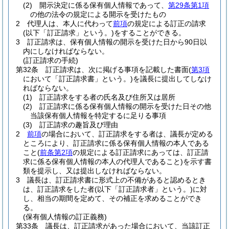
(2)
開示決定に係る保有個人情報であって、
第29条第1項
の他の法令の規定による開示を受けたもの
2
代理人は、本人に代わって
前項
の規定による訂正の請求
(以下「訂正請求」という。)
をすることができる。
3
訂正請求は、保有個人情報の開示を受けた日から90日以
内にしなければならない。
(訂正請求の手続)
第32条
訂正請求は、次に掲げる事項を記載した書面
(
第3項
において「訂正請求書」という。)
を議長に提出してしなけ
ればならない。
(1)
訂正請求をする者の氏名及び住所又は居所
(2)
訂正請求に係る保有個人情報の開示を受けた日その他
当該保有個人情報を特定するに足りる事項
(3)
訂正請求の趣旨及び理由
2
前項
の場合において、訂正請求をする者は、議長が定める
ところにより、訂正請求に係る保有個人情報の本人である
こと
(
前条第2項
の規定による訂正請求にあっては、訂正請
求に係る保有個人情報の本人の代理人であること)
を示す書
類を提示し、又は提出しなければならない。
3
議長は、訂正請求書に形式上の不備があると認めるとき
は、訂正請求をした者
(以下「訂正請求者」という。)
に対
し、相当の期間を定めて、その補正を求めることができ
る。
(保有個人情報の訂正義務)
第33条
議長は、訂正請求があった場合において、当該訂正