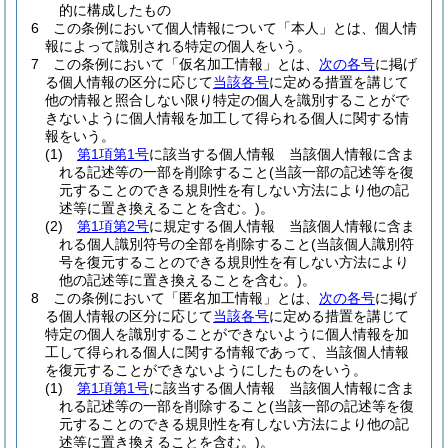
的に構成したもの
6
この条例において個人情報について「本人」とは、個人情
報によって識別される特定の個人をいう。
7
この条例において「仮名加工情報」とは、
次の各号
に掲げ
る個人情報の区分に応じて
当該各号
に定める措置を講じて
他の情報と照合しない限り特定の個人を識別することがで
きないように個人情報を加工して得られる個人に関する情
報をいう。
(1)
第1項第1号
に該当する個人情報 当該個人情報に含ま
れる記述等の一部を削除すること
(当該一部の記述等を復
元することのできる規則性を有しない方法により他の記
述等に置き換えることを含む。)
。
(2)
第1項第2号
に規定する個人情報 当該個人情報に含ま
れる個人識別符号の全部を削除すること
(当該個人識別符
号を復元することのできる規則性を有しない方法により
他の記述等に置き換えることを含む。)
。
8
この条例において「匿名加工情報」とは、
次の各号
に掲げ
る個人情報の区分に応じて
当該各号
に定める措置を講じて
特定の個人を識別することができないように個人情報を加
工して得られる個人に関する情報であって、当該個人情報
を復元することができないようにしたものをいう。
(1)
第1項第1号
に該当する個人情報 当該個人情報に含ま
れる記述等の一部を削除すること
(当該一部の記述等を復
元することのできる規則性を有しない方法により他の記
述等に置き換えることを含む。)
。