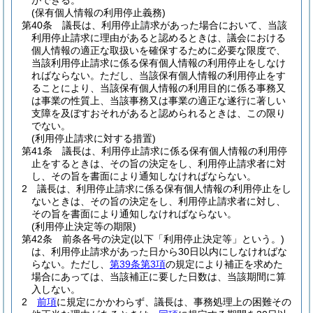
ができる。
(保有個人情報の利用停止義務)
第40条
議長は、利用停止請求があった場合において、当該
利用停止請求に理由があると認めるときは、議会における
個人情報の適正な取扱いを確保するために必要な限度で、
当該利用停止請求に係る保有個人情報の利用停止をしなけ
ればならない。
ただし、当該保有個人情報の利用停止をす
ることにより、当該保有個人情報の利用目的に係る事務又
は事業の性質上、当該事務又は事業の適正な遂行に著しい
支障を及ぼすおそれがあると認められるときは、この限り
でない。
(利用停止請求に対する措置)
第41条
議長は、利用停止請求に係る保有個人情報の利用停
止をするときは、その旨の決定をし、利用停止請求者に対
し、その旨を書面により通知しなければならない。
2
議長は、利用停止請求に係る保有個人情報の利用停止をし
ないときは、その旨の決定をし、利用停止請求者に対し、
その旨を書面により通知しなければならない。
(利用停止決定等の期限)
第42条
前条各号の決定
(以下「利用停止決定等」という。)
は、利用停止請求があった日から30日以内にしなければな
らない。
ただし、
第39条第3項
の規定により補正を求めた
場合にあっては、当該補正に要した日数は、当該期間に算
入しない。
2
前項
に規定にかかわらず、議長は、事務処理上の困難その