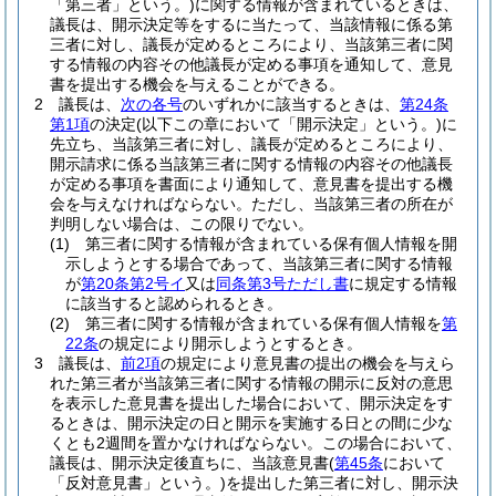
「第三者」という。)
に関する情報が含まれているときは、
議長は、開示決定等をするに当たって、当該情報に係る第
三者に対し、議長が定めるところにより、当該第三者に関
する情報の内容その他議長が定める事項を通知して、意見
書を提出する機会を与えることができる。
2
議長は、
次の各号
のいずれかに該当するときは、
第24条
第1項
の決定
(以下この章において「開示決定」という。)
に
先立ち、当該第三者に対し、議長が定めるところにより、
開示請求に係る当該第三者に関する情報の内容その他議長
が定める事項を書面により通知して、意見書を提出する機
会を与えなければならない。
ただし、当該第三者の所在が
判明しない場合は、この限りでない。
(1)
第三者に関する情報が含まれている保有個人情報を開
示しようとする場合であって、当該第三者に関する情報
が
第20条第2号イ
又は
同条第3号ただし書
に規定する情報
に該当すると認められるとき。
(2)
第三者に関する情報が含まれている保有個人情報を
第
22条
の規定により開示しようとするとき。
3
議長は、
前2項
の規定により意見書の提出の機会を与えら
れた第三者が当該第三者に関する情報の開示に反対の意思
を表示した意見書を提出した場合において、開示決定をす
るときは、開示決定の日と開示を実施する日との間に少な
くとも2週間を置かなければならない。
この場合において、
議長は、開示決定後直ちに、当該意見書
(
第45条
において
「反対意見書」という。)
を提出した第三者に対し、開示決