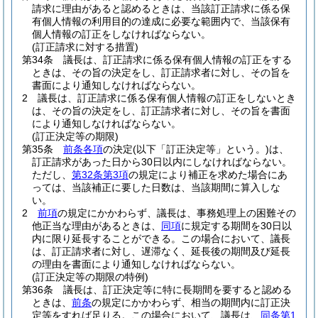
請求に理由があると認めるときは、当該訂正請求に係る保
有個人情報の利用目的の達成に必要な範囲内で、当該保有
個人情報の訂正をしなければならない。
(訂正請求に対する措置)
第34条
議長は、訂正請求に係る保有個人情報の訂正をする
ときは、その旨の決定をし、訂正請求者に対し、その旨を
書面により通知しなければならない。
2
議長は、訂正請求に係る保有個人情報の訂正をしないとき
は、その旨の決定をし、訂正請求者に対し、その旨を書面
により通知しなければならない。
(訂正決定等の期限)
第35条
前条各項
の決定
(以下「訂正決定等」という。)
は、
訂正請求があった日から30日以内にしなければならない。
ただし、
第32条第3項
の規定により補正を求めた場合にあ
っては、当該補正に要した日数は、当該期間に算入しな
い。
2
前項
の規定にかかわらず、議長は、事務処理上の困難その
他正当な理由があるときは、
同項
に規定する期間を30日以
内に限り延長することができる。
この場合において、議長
は、訂正請求者に対し、遅滞なく、延長後の期間及び延長
の理由を書面により通知しなければならない。
(訂正決定等の期限の特例)
第36条
議長は、訂正決定等に特に長期間を要すると認める
ときは、
前条
の規定にかかわらず、相当の期間内に訂正決
定等をすれば足りる。
この場合において、議長は、
同条第1