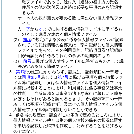
報ファイルであって、送付又は連絡の相手方の氏名、
住所その他の送付又は連絡に必要な事項のみを記録す
るもの
オ
本人の数が議長が定める数に満たない個人情報ファ
イル
カ
ア
から
オ
までに掲げる個人情報ファイルに準ずるも
のとして議長が定める個人情報ファイル
(2)
前項
の規定による公表に係る個人情報ファイルに記録
されている記録情報の全部又は一部を記録した個人情報
ファイルであって、その利用目的、記録項目及び記録範
囲が当該公表に係るこれらの事項の範囲内のもの
(3)
前号
に掲げる個人情報ファイルに準ずるものとして議
長が定める個人情報ファイル
3
第1項
の規定にかかわらず、議長は、記録項目の一部若し
くは
同項第5号
若しくは
第7号
に掲げる事項を個人情報ファ
イル簿に記録し、又は個人情報ファイルを個人情報ファイ
ル簿に掲載することにより、利用目的に係る事務又は事業
の性質上、当該事務又は事業の適正な遂行に著しい支障を
及ぼすおそれがあると認めるときは、その記録項目の一部
若しくは事項を記載せず、又はその個人情報ファイルを個
人情報ファイル簿に掲載しないことができる。
4
前各号の規定は、議会がこの条例で定めるところにより、
個人情報ファイル簿とは別の個人情報の保有の状況に関す
る事項を記載した帳簿を作成し、公表することを妨げるも
のではない。