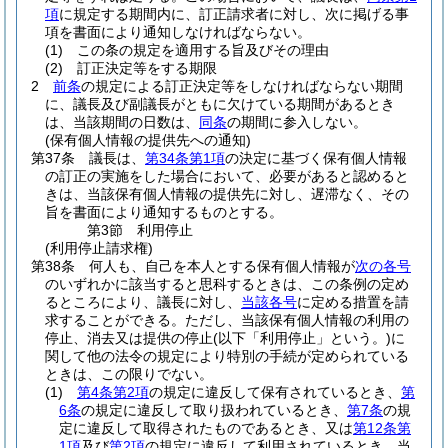
項
に規定する期間内に、訂正請求者に対し、次に掲げる事
項を書面により通知しなければならない。
(1)
この条の規定を適用する旨及びその理由
(2)
訂正決定等をする期限
2
前条
の規定による訂正決定等をしなければならない期間
に、議長及び副議長がともに欠けている期間があるとき
は、当該期間の日数は、
同条
の期間に参入しない。
(保有個人情報の提供先への通知)
第37条
議長は、
第34条第1項
の決定に基づく保有個人情報
の訂正の実施をした場合において、必要があると認めると
きは、当該保有個人情報の提供先に対し、遅滞なく、その
旨を書面により通知するものとする。
第3節
利用停止
(利用停止請求権)
第38条
何人も、自己を本人とする保有個人情報が
次の各号
のいずれかに該当すると思科するときは、この条例の定め
るところにより、議長に対し、
当該各号
に定める措置を請
求することができる。
ただし、当該保有個人情報の利用の
停止、消去又は提供の停止
(以下「利用停止」という。)
に
関して他の法令の規定により特別の手続が定められている
ときは、この限りでない。
(1)
第4条第2項
の規定に違反して保有されているとき、
第
6条
の規定に違反して取り扱われているとき、
第7条
の規
定に違反して取得されたものであるとき、又は
第12条第
1項
及び
第2項
の規定に違反して利用されているとき 当