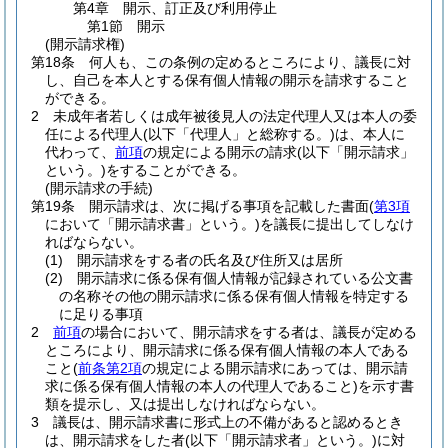
第4章
開示、訂正及び利用停止
第1節
開示
(開示請求権)
第18条
何人も、この条例の定めるところにより、議長に対
し、自己を本人とする保有個人情報の開示を請求すること
ができる。
2
未成年者若しくは成年被後見人の法定代理人又は本人の委
任による代理人
(以下「代理人」と総称する。)
は、本人に
代わって、
前項
の規定による開示の請求
(以下「開示請求」
という。)
をすることができる。
(開示請求の手続)
第19条
開示請求は、次に掲げる事項を記載した書面
(
第3項
において「開示請求書」という。)
を議長に提出してしなけ
ればならない。
(1)
開示請求をする者の氏名及び住所又は居所
(2)
開示請求に係る保有個人情報が記録されている公文書
の名称その他の開示請求に係る保有個人情報を特定する
に足りる事項
2
前項
の場合において、開示請求をする者は、議長が定める
ところにより、開示請求に係る保有個人情報の本人である
こと
(
前条第2項
の規定による開示請求にあっては、開示請
求に係る保有個人情報の本人の代理人であること)
を示す書
類を提示し、又は提出しなければならない。
3
議長は、開示請求書に形式上の不備があると認めるとき
は、開示請求をした者
(以下「開示請求者」という。)
に対