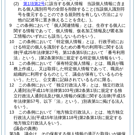
(2)
第1項第2号
に該当する個人情報 当該個人情報に含ま
れる個人識別符号の全部を削除すること
(当該個人識別符
号を復元することのできる規則性を有しない方法により
他の記述等に置き換えることを含む。)
。
9
この条例において「個人関連情報」とは、生存する個人に
関する情報であって、個人情報、仮名加工情報及び匿名加
工情報のいずれにも該当しないものをいう。
10
この条例において「特定個人情報」とは、行政手続にお
ける特定の個人を識別するための番号の利用等に関する法
律
(平成25年法律第27号。第12条第5項において「番号利用
法」という。)
第2条第9項に規定する特定個人情報をいう。
11
この条例において「保有特定個人情報」とは、職員が職
務上作成し、又は取得した特定個人情報であって、職員が
組織的に利用するものとして、議会が保有しているものを
いう。
ただし、公文書に記録されているものに限る。
12
この条例において「独立行政法人等」とは、独立行政法
人通則法
(平成11年法律第103号)
第2条第1項に規定する独
立行政法人通則法及び個人情報の保護に関する法律
(平成15
年法律第57号。以下「法」という。)
別表第1に掲げる法人
をいう。
13
この条例において「地方独立行政法人」とは、地方独立
行政法人法
(平成15年法律第118号)
第2条第1項に規定する
地方独立行政法人をいう。
(議会の責務)
第3条
議会は、その保有する個人情報の適正な取扱いが確保