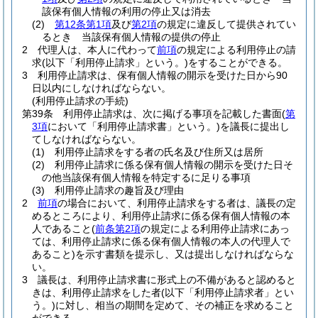
該保有個人情報の利用の停止又は消去
(2)
第12条第1項
及び
第2項
の規定に違反して提供されてい
るとき 当該保有個人情報の提供の停止
2
代理人は、本人に代わって
前項
の規定による利用停止の請
求
(以下「利用停止請求」という。)
をすることができる。
3
利用停止請求は、保有個人情報の開示を受けた日から90
日以内にしなければならない。
(利用停止請求の手続)
第39条
利用停止請求は、次に掲げる事項を記載した書面
(
第
3項
において「利用停止請求書」という。)
を議長に提出し
てしなければならない。
(1)
利用停止請求をする者の氏名及び住所又は居所
(2)
利用停止請求に係る保有個人情報の開示を受けた日そ
の他当該保有個人情報を特定するに足りる事項
(3)
利用停止請求の趣旨及び理由
2
前項
の場合において、利用停止請求をする者は、議長の定
めるところにより、利用停止請求に係る保有個人情報の本
人であること
(
前条第2項
の規定による利用停止請求にあっ
ては、利用停止請求に係る保有個人情報の本人の代理人で
あること)
を示す書類を提示し、又は提出しなければならな
い。
3
議長は、利用停止請求書に形式上の不備があると認めると
きは、利用停止請求をした者
(以下「利用停止請求者」とい
う。)
に対し、相当の期間を定めて、その補正を求めること