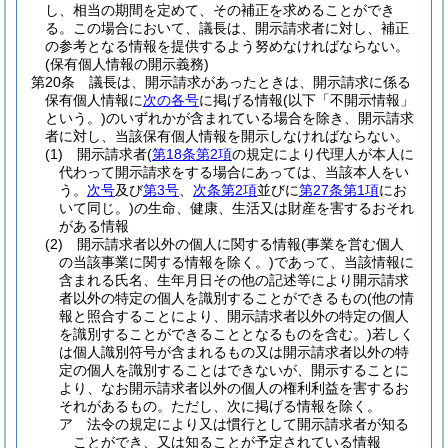
し、相当の期間を定めて、その補正を求めることができ
る。
この場合において、議長は、開示請求者に対し、補正
の参考となる情報を提供するよう努めなければならない。
(保有個人情報の開示義務)
第20条
議長は、開示請求があったときは、開示請求に係る
保有個人情報に
次の各号
に掲げる情報
(以下「不開示情報」
という。)
のいずれかが含まれている場合を除き、開示請求
者に対し、当該保有個人情報を開示しなければならない。
(1)
開示請求者
(
第18条第2項
の規定により代理人が本人に
代わって開示請求をする場合にあっては、当該本人をい
う。
次号
及び
第3号
、
次条第2項
並びに
第27条第1項
にお
いて同じ。)
の生命、健康、生活又は財産を害するおそれ
がある情報
(2)
開示請求者以外の個人に関する情報
(事業を営む個人
の当該事業に関する情報を除く。)
であって、当該情報に
含まれる氏名、生年月日その他の記述等により開示請求
者以外の特定の個人を識別することができるもの
(他の情
報と照合することにより、開示請求者以外の特定の個人
を識別することができることとなるものを含む。)
若しく
は個人識別符号が含まれるもの又は開示請求者以外の特
定の個人を識別することはできないが、開示することに
より、なお開示請求者以外の個人の権利利益を害するお
それがあるもの。
ただし、次に掲げる情報を除く。
ア
法令の規定により又は慣行として開示請求者が知る
ことができ、又は知ることが予定されている情報