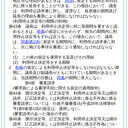
他正当な理由があるときは、
同項
に規定する期間を30日以
内に限り延長することができる。
この場合において、議長
は、利用停止請求者に対し、遅滞なく、延長後の期間及び
延長の理由を書面により通知しなければならない。
(利用停止決定等の期限の特例)
第43条
議長は、利用停止決定等に特に長期間を要すると認
めるときは、
前条
の規定にかかわらず、相当の期間内に利
用停止決定等をすれば足りる。
この場合において、議長
は、
同条第1項
に規定する期間内に、利用停止請求者に対
し、次に掲げる事項を書面により通知しなければならな
い。
(1)
この条の規定を適用する旨及びその理由
(2)
利用停止決定等をする期限
2
前条
の規定による利用停止決定等をしなければならない期
間に、議長及び副議長がともに欠けている期間があるとき
は、当該期間の日数は、
同条
の期間に算入しない。
第4節
審査請求
(審理員による審理手続に関する規定の適用除外)
第44条
開示決定等、訂正決定等、利用停止決定等又は開示
請求、訂正請求若しくは利用停止請求に係る不作為に係る
審査請求については、行政不服審査法
(平成26年法律第68
号)
第9条第1項の規定は、適用しない。
(審査請求のあった場合の手続)
第45条
開示決定等、訂正決定等、利用停止決定等又は開示
請求、訂正請求若しくは利用停止請求に係る不作為につい