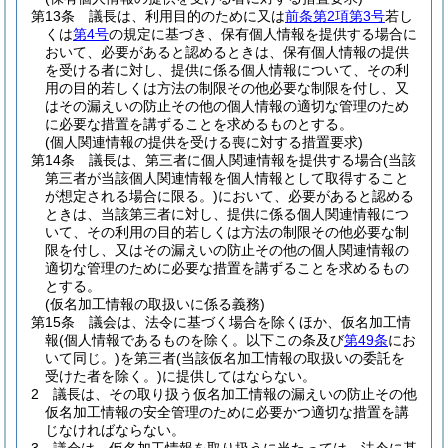
第13条
議長は、利用目的のために又は
前条第2項第3号
若し
くは
第4号
の規定に基づき、保有個人情報を提供する場合に
おいて、必要があると認めるときは、保有個人情報の提供
を受ける者に対し、提供に係る個人情報について、その利
用の目的若しくは方法の制限その他必要な制限を付し、又
はその漏えいの防止その他の個人情報の適切な管理のため
に必要な措置を講ずることを求めるものとする。
(個人関連情報の提供を受ける喪に対する措置要求)
第14条
議長は、第三者に個人関連情報を提供する場合
(当該
第三者が当該個人関連情報を個人情報として取得すること
が想定される場合に限る。)
において、必要があると認める
ときは、当該第三者に対し、提供に係る個人関連情報につ
いて、その利用の目的若しくは方法の制限その他必要な制
限を付し、又はその漏えいの防止その他の個人関連情報の
適切な管理のために必要な措置を講ずることを求めるもの
とする。
(仮名加工情報の取扱いに係る義務)
第15条
議会は、法令に基づく場合を除くほか、仮名加工情
報
(個人情報であるものを除く。以下この条及び
第49条
にお
いて同じ。)
を第三者
(当該仮名加工情報の取扱いの委託を
受けた者を除く。)
に提供してはならない。
2
議長は、その取り扱う仮名加工情報の漏えいの防止その他
仮名加工情報の安全管理のために必要かつ適切な措置を講
じなければならない。