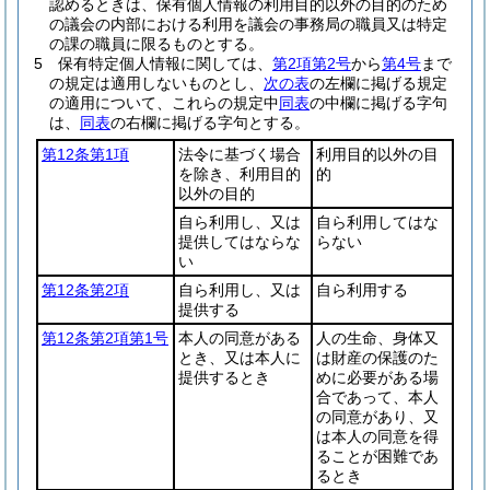
認めるときは、保有個人情報の利用目的以外の目的のため
の議会の内部における利用を議会の事務局の職員又は特定
の課の職員に限るものとする。
5
保有特定個人情報に関しては、
第2項第2号
から
第4号
まで
の規定は適用しないものとし、
次の表
の左欄に掲げる規定
の適用について、これらの規定中
同表
の中欄に掲げる字句
は、
同表
の右欄に掲げる字句とする。
第12条第1項
法令に基づく場合
利用目的以外の目
を除き、利用目的
的
以外の目的
自ら利用し、又は
自ら利用してはな
提供してはならな
らない
い
第12条第2項
自ら利用し、又は
自ら利用する
提供する
第12条第2項第1号
本人の同意がある
人の生命、身体又
とき、又は本人に
は財産の保護のた
提供するとき
めに必要がある場
合であって、本人
の同意があり、又
は本人の同意を得
ることが困難であ
るとき