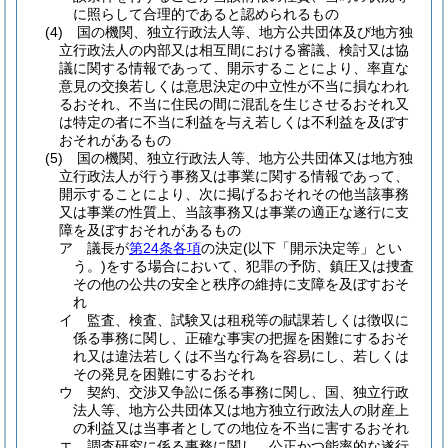
に照らして合理的であると認められるもの
(4)
国の機関、独立行政法人等、地方公共団体及び地方独
立行政法人の内部又は相互間における審議、検討又は協
議に関する情報であって、開示することにより、率直な
意見の交換若しくは意思決定の中立性が不当に損なわれ
るおそれ、不当に住民の間に混乱を生じさせるおそれ又
は特定の者に不当に利益を与え若しくは不利益を及ぼす
おそれがあるもの
(5)
国の機関、独立行政法人等、地方公共団体又は地方独
立行政法人が行う事務又は事業に関する情報であって、
開示することにより、次に掲げるおそれその他当該事務
又は事業の性質上、当該事務又は事業の適正な遂行に支
障を及ぼすおそれがあるもの
ア
議長が
第24条各項
の決定
(以下「開示決定等」とい
う。)
をする場合において、犯罪の予防、鎮圧又は捜査
その他の公共の安全と秩序の維持に支障を及ぼすおそ
れ
イ
監査、検査、試験又は租税等の賦課若しくは徴収に
係る事務に関し、正確な事実の把握を困難にするおそ
れ又は違法若しくは不当な行為を容易にし、若しくは
その発見を困難にするおそれ
ウ
契約、交渉又争訟に係る事務に関し、国、独立行政
法人等、地方公共団体又は地方独立行政法人の財産上
の利益又は当事者としての地位を不当に害するおそれ
エ
調査研究に係る事務に関し、公正かつ能率的な遂行