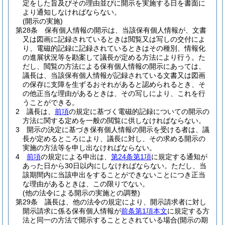
定をした旨及びその理由並びに開示を実施する日を書面に
より通知しなければならない。
(開示の実施)
第28条
保有個人情報の開示は、当該保有個人情報が、文書
又は図画に記録されているときは閲覧又は写しの交付によ
り、電磁的記録に記録されているときはその種別、情報化
の進展状況等を勘案して議長が定める方法により行う。
た
だし、閲覧の方法による保有個人情報の開示にあっては、
議長は、当該保有個人情報が記録されている文書又は図画
の保存に支障を生ずるおそれがあると認められるとき、そ
の他正当な理由があるときは、その写しにより、これを行
うことができる。
2
議長は、
前項
の規定に基づく電磁的記録についての開示の
方法に関する定めを一般の閲覧に供しなければならない。
3
開示の決定に基づき保有個人情報の開示を受ける者は、議
長が定めるところにより、議長に対し、その求める開示の
実施の方法等を申し出なければならない。
4
前項
の規定による申出は、
第24条第1項
に規定する通知が
あった日から30日以内にしなければならない。
ただし、当
該期間内に当該申出をすることができないことにつき正当
な理由があるときは、この限りでない。
(他の法令による開示の実施との調整)
第29条
議長は、他の法令の規定により、開示請求者に対し
開示請求に係る保有個人情報が
前条第1項本文
に規定する方
法と同一の方法で開示することとされている場合
(開示の期