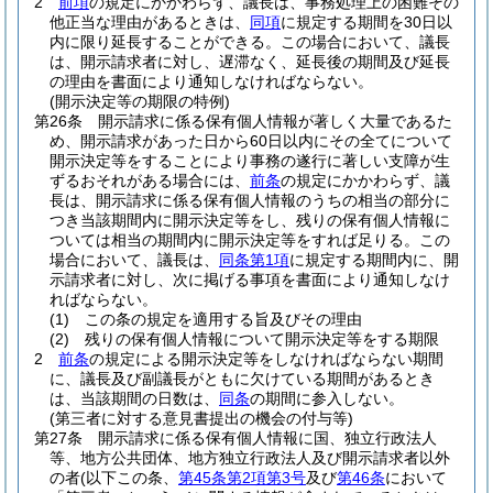
2
前項
の規定にかかわらず、議長は、事務処理上の困難その
他正当な理由があるときは、
同項
に規定する期間を30日以
内に限り延長することができる。
この場合において、議長
は、開示請求者に対し、遅滞なく、延長後の期間及び延長
の理由を書面により通知しなければならない。
(開示決定等の期限の特例)
第26条
開示請求に係る保有個人情報が著しく大量であるた
め、開示請求があった日から60日以内にその全てについて
開示決定等をすることにより事務の遂行に著しい支障が生
ずるおそれがある場合には、
前条
の規定にかかわらず、議
長は、開示請求に係る保有個人情報のうちの相当の部分に
つき当該期間内に開示決定等をし、残りの保有個人情報に
ついては相当の期間内に開示決定等をすれば足りる。
この
場合において、議長は、
同条第1項
に規定する期間内に、開
示請求者に対し、次に掲げる事項を書面により通知しなけ
ればならない。
(1)
この条の規定を適用する旨及びその理由
(2)
残りの保有個人情報について開示決定等をする期限
2
前条
の規定による開示決定等をしなければならない期間
に、議長及び副議長がともに欠けている期間があるとき
は、当該期間の日数は、
同条
の期間に参入しない。
(第三者に対する意見書提出の機会の付与等)
第27条
開示請求に係る保有個人情報に国、独立行政法人
等、地方公共団体、地方独立行政法人及び開示請求者以外
の者
(以下この条、
第45条第2項第3号
及び
第46条
において