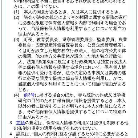
の権利利益を不当に侵害するおそれがあると認められると
きは、この限りでない。
(1)
本人の同意があるとき、又は本人に提供するとき。
(2)
議会が法令の規定によりその権限に属する事務の遂行
に必要な限度で保有個人情報を内部で利用する場合であ
って、当該保有個人情報を利用することについて相当の
理由があるとき。
(3)
町長、教育委員会、選挙管理委員会、監査委員、農業
委員会、固定資産評価審査委員会、公営企業管理者若し
くは町が設立した地方独立行政法人、他の地方公共団体
の機関、他の地方公共団体が設立した地方独立行政法
人、法第2条第8項に規定する行政機関又は独立行政法人
等に保有個人情報を提供する場合において、保有個人情
報の提供を受ける者が、法令の定める事務又は業務の遂
行に必要な限度で提供に係る個人情報を利用し、かつ、
当該個人情報を利用することについて相当の理由がある
とき。
(4)
前3号
に掲げる場合のほか、専ら統計の作成又は学術
研究の目的のために保有個人情報を提供するとき、本人
以外の者に提供することが明らかに本人の利益になると
き、その他保有個人情報を提供することについて特別の
理由があるとき。
3
前項
の規定は、保有個人情報の利用又は提供を制限する他
の条例の規定の適用を妨げるものではない。
4
議長は、個人の権利利益を保護するため特に必要があると