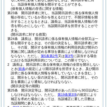
るため特に必要であると認めるときは、開示請求者に対
し、当該保有個人情報を開示することができる。
(保有個人情報の存否に関する情報)
第23条
開示請求者に対し、当該開示請求に係る保有個人情
報が存在しているか否かを答えるだけで、不開示情報を開
示することとなるときは、議長は、当該保有個人情報の存
否を明らかにしないで、当該開示請求を拒否することがで
きる。
(開示請求に対する措置)
第24条
議長は、開示請求に係る保有個人情報の全部又は一
部を開示するときは、その旨の決定をし、開示請求者に対
し、その旨、開示する保有個人情報の利用目的及び開示の
実施に関し議長が定める事項を書面により通知しなければ
ならない。
ただし、
第5条第2号
又は
第3号
に該当する場合
における当該利用目的については、この限りでない。
2
議長は、開示請求に係る保有個人情報の全部を開示しない
とき
(
前条
の規定により開示請求を拒否するとき、及び開示
請求に係る保有個人情報を保有していないときを含む。)
は、開示をしない旨の決定をし、開示請求者に対し、その
旨を書面により通知しなければならない。
(開示決定等の期限)
第25条
開示決定等は、開示請求があった日から30日以内に
しなければならない。
ただし、
第19条第3項
の規定により
補正を求めた場合にあっては、当該補正に要した日数は、
当該期間に参入しない。