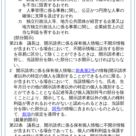
を不当に阻害するおそれ
オ
人事管理に係る事務に関し、公正かつ円滑な人事の
確保に支障を及ぼすおそれ
カ
独立行政法人等、地方公共団体が経営する企業又は
地方独立行政法人に係る事業に関し、企業経営上の正
当な利益を害するおそれ
(部分開示)
第21条
議長は、開示請求に係る保有個人情報に不開示情報
が含まれている場合において、不開示情報に該当する部分
を容易に区分して除くことができるときは、開示請求者に
対し、当該部分を除いた部分につき開示しなければならな
い。
2
開示請求に係る保有個人情報に
前条第2号
の情報
(開示請求
者以外の特定の個人を識別することができるものに限る。)
が含まれている場合において、当該情報のうち、氏名、生
年月日その他の開示請求者以外の特定の個人を識別するこ
とができることとなる記述等及び個人識別符号の部分を除
くことにより、開示しても、開示請求者以外の個人の権利
利益が害されるおそれがないと認められるときは、当該部
分を除いた部分は、
同号
の情報に含まれないものとみなし
て、
前項
の規定を適用する。
(裁量的開示)
第22条
議長は、開示請求に係る保有個人情報に不開示情報
が含まれている場合であっても、個人の権利利益を保護す