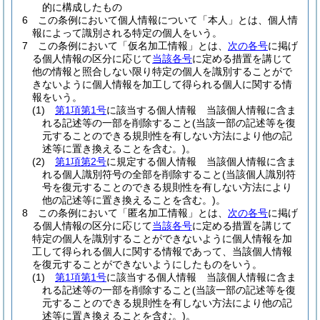
的に構成したもの
6
この条例において個人情報について「本人」とは、個人情
報によって識別される特定の個人をいう。
7
この条例において「仮名加工情報」とは、
次の各号
に掲げ
る個人情報の区分に応じて
当該各号
に定める措置を講じて
他の情報と照合しない限り特定の個人を識別することがで
きないように個人情報を加工して得られる個人に関する情
報をいう。
(1)
第1項第1号
に該当する個人情報 当該個人情報に含ま
れる記述等の一部を削除すること
(当該一部の記述等を復
元することのできる規則性を有しない方法により他の記
述等に置き換えることを含む。)
。
(2)
第1項第2号
に規定する個人情報 当該個人情報に含ま
れる個人識別符号の全部を削除すること
(当該個人識別符
号を復元することのできる規則性を有しない方法により
他の記述等に置き換えることを含む。)
。
8
この条例において「匿名加工情報」とは、
次の各号
に掲げ
る個人情報の区分に応じて
当該各号
に定める措置を講じて
特定の個人を識別することができないように個人情報を加
工して得られる個人に関する情報であって、当該個人情報
を復元することができないようにしたものをいう。
(1)
第1項第1号
に該当する個人情報 当該個人情報に含ま
れる記述等の一部を削除すること
(当該一部の記述等を復
元することのできる規則性を有しない方法により他の記
述等に置き換えることを含む。)
。