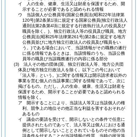
イ
人の生命、健康、生活又は財産を保護するため、開
示することが必要であると認められる情報
ウ
当該個人が公務員等
(国家公務員法
(昭和22年法律第
120号)
第2条第1項に規定する国家公務員
(独立行政法人
通則法第2条第4項に規定する行政執行法人の役員及び
職員を除く。)
、独立行政法人等の役員及び職員、地方
公務員法
(昭和25年法律第261号)
第2条に規定する地方
公務員並びに地方独立行政法人の役員及び職員をい
う。)
である場合において、当該情報がその職務の遂行
に係る情報であるときは、当該情報のうち、当該公務
員等の職及び当該職務遂行の内容に係る部分
(3)
法人その他の団体
(国、独立行政法人等、地方公共団
体及び地方独立行政法人を除く。以下この号において
「法人等」という。)
に関する情報又は開示請求者以外の
事業を営む個人の当該事業に関する情報であって、次に
掲げるもの。
ただし、人の生命、健康、生活又は財産を
保護するため、開示することが必要であると認められる
情報を除く。
ア
開示することにより、当該法人等又は当該個人の権
利、競争上の地位その他正当な利益を害するおそれが
あるもの
イ
議会の要請を受けて、開示しないとの条件で任意に
提供されたものであって、法人等又は個人における通
例として開示しないこととされているものその他の当
該条件を付することが当該情報の性質、当時の状況等