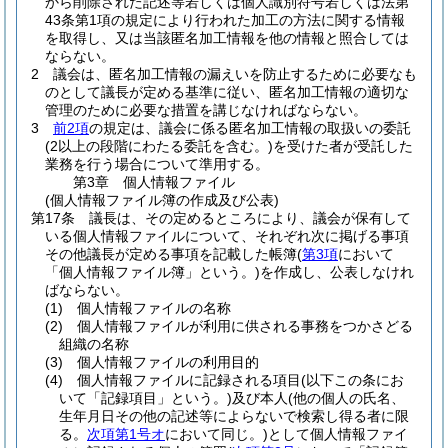
から削除された記述等若しくは個人識別符号若しくは法第
43条第1項の規定により行われた加工の方法に関する情報
を取得し、又は当該匿名加工情報を他の情報と照合しては
ならない。
2
議会は、匿名加工情報の漏えいを防止するために必要なも
のとして議長が定める基準に従い、匿名加工情報の適切な
管理のために必要な措置を講じなければならない。
3
前2項
の規定は、議会に係る匿名加工情報の取扱いの委託
(2以上の段階にわたる委託を含む。)
を受けた者が受託した
業務を行う場合について準用する。
第3章
個人情報ファイル
(個人情報ファイル簿の作成及び公表)
第17条
議長は、その定めるところにより、議会が保有して
いる個人情報ファイルについて、それぞれ次に掲げる事項
その他議長が定める事項を記載した帳簿
(
第3項
において
「個人情報ファイル簿」という。)
を作成し、公表しなけれ
ばならない。
(1)
個人情報ファイルの名称
(2)
個人情報ファイルが利用に供される事務をつかさどる
組織の名称
(3)
個人情報ファイルの利用目的
(4)
個人情報ファイルに記録される項目
(以下この条にお
いて「記録項目」という。)
及び本人
(他の個人の氏名、
生年月日その他の記述等によらないで検索し得る者に限
る。
次項第1号オ
において同じ。)
として個人情報ファイ