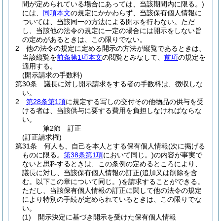
間が定められている場合にあっては、当該期間内に限る。)
には、
同項本文
の規定にかかわらず、当該保有個人情報に
ついては、当該同一の方法による開示を行わない。
ただ
し、当該他の法令の規定に一定の場合には開示をしない旨
の定めがあるときは、この限りでない。
2
他の法令の規定に定める開示の方法が縦覧であるときは、
当該縦覧を
前条第1項本文
の閲覧とみなして、
前項
の規定を
適用する。
(開示請求の手数料)
第30条
議長に対し開示請求をする者の手数料は、徴収しな
い。
2
第28条第1項
に規定する写しの交付その他物品の供与を受
ける者は、当該供与に要する費用を負担しなければならな
い。
第2節
訂正
(訂正請求権)
第31条
何人も、自己を本人とする保有個人情報
(次に掲げる
ものに限る。
第38条第1項
において同じ。)
の内容が事実で
ないと思科するときは、この条例の定めるところにより、
議長に対し、当該保有個人情報の訂正
(追加又は削除を含
む。以下この章について同じ。)
を請求することができる。
ただし、当該保有個人情報の訂正に関して他の法令の規定
により特別の手続が定められているときは、この限りでな
い。
(1)
開示決定に基づき開示を受けた保有個人情報