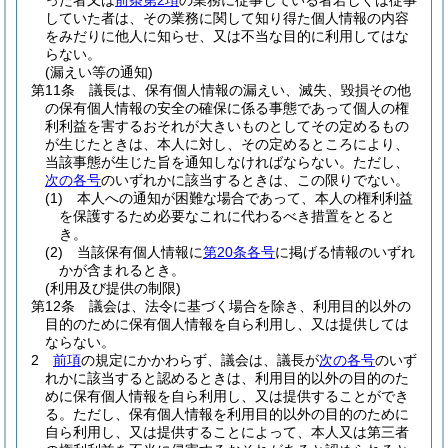
った者又は
前条第2項
の業務に従事している者若しくは従事
していた者は、その業務に関して知り得た個人情報の内容
をみだりに他人に知らせ、又は不当な目的に利用してはな
らない。
(漏えい等の通知)
第11条
議長は、保有個人情報の漏えい、滅失、毀損その他
の保有個人情報の安全の確保に係る事態であって個人の権
利利益を害するおそれが大きいものとしてその定めるもの
が生じたときは、本人に対し、その定めるところにより、
当該事態が生じた旨を通知しなければならない。
ただし、
次の各号
のいずれかに該当するときは、この限りでない。
(1)
本人への通知が困難な場合であって、本人の権利利益
を保護するため必要なこれに代わるべき措置をとると
き。
(2)
当該保有個人情報に
第20条各号
に掲げる情報のいずれ
かが含まれるとき。
(利用及び提供の制限)
第12条
議会は、法令に基づく場合を除き、利用目的以外の
目的のために保有個人情報を自ら利用し、又は提供しては
ならない。
2
前項
の規定にかかわらず、議会は、議長が
次の各号
のいず
れかに該当すると認めるときは、利用目的以外の目的のた
めに保有個人情報を自ら利用し、又は提供することができ
る。
ただし、保有個人情報を利用目的以外の目的のために
自ら利用し、又は提供することによって、本人又は第三者