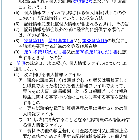
ルに記録される個人の範囲
(
次項第2号
において「記録範
囲」という。)
(5)
個人情報ファイルに記録される個人情報
(以下この条
において「記録情報」という。)
の収集方法
(6)
記録情報に要配慮個人情報が含まれるときは、その旨
(7)
記録情報を議会以外の者に経常的に提供する場合に
は、その提供先
(8)
次条第1項
、
第31条第1項
又は
第38条第1項
の規定によ
る請求を受理する組織の名称及び所在地
(9)
第31条第1項ただし書
又は
第38条第1項ただし書
に該
当するときは、その旨
2
前項
の規定は、次に掲げる個人情報ファイルについては、
適用しない。
(1)
次に掲げる個人情報ファイル
ア
議会の議員若しくは議員であった者又は職員若しく
は職員であった者に係る個人情報ファイルであって、
専らその人事、議員報酬、給与又は報酬若しくは福利
厚生に関する事項その他のこれらに準ずる事項を記録
するもの
イ
専ら試験的な電子計算機処理の用に供するための個
人情報ファイル
ウ
1年以内に消去することとなる記録情報のみを記録す
る個人情報ファイル
エ
資料その他の物品若しくは金銭の送付又は業務上必
要な連絡のために利用する記録情報を記録した個人情