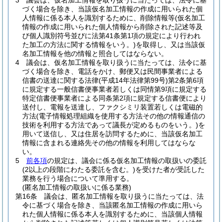
3
議会は、仮名加工情報を取り扱うに当たっては、法令に基
づく場合を除き、当該仮名加工情報の作成に用いられた個
人情報に係る本人を識別するために、削除情報等
(仮名加工
情報の作成に用いられた個人情報から削除された記述等及
び個人識別符号並びに法第41条第1項の規定により行われ
た加工の方法に関する情報をいう。)
を取得し、又は当該仮
名加工情報を他の情報と照合してはならない。
4
議会は、仮名加工情報を取り扱うに当たっては、法令に基
づく場合を除き、電話をかけ、郵便又は民間事業者による
信書の送達に関する法律
(平成14年法律第99号)
第2条第6項
に規定する一般信書便事業者若しくは同情第9項に規定する
特定信書便事業者による同条第2項に規定する信書便により
送付し、電報を送達し、ファクシミリ装置若しくは電磁的
方法
(電子情報処理組織を使用する方法その他の情報通信の
技術を利用する方法であって議長が定めるものをいう。)
を
用いて送信し、又は住居を訪問するために、当該仮名加工
情報に含まれる連絡先その他の情報を利用してはならな
い。
5
前各項
の規定は、議会に係る仮名加工情報の取扱いの委託
(2以上の段階にわたる委託を含む。)
を受けた者が受託した
業務を行う場合について準用する。
(匿名加工情報の取扱いに係る業務)
第16条
議会は、匿名加工情報を取り扱うに当たっては、法
令に基づく場合を除き、当該匿名加工情報の作成に用いら
れた個人情報に係る本人を識別するために、当該個人情報