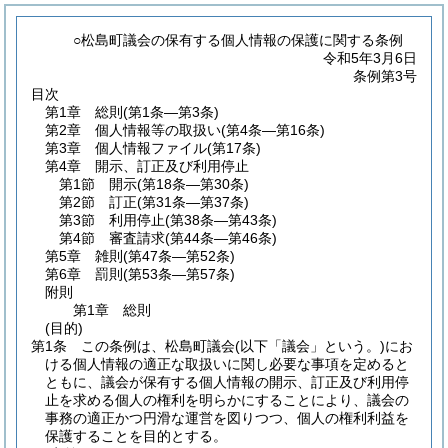
○松島町議会の保有する個人情報の保護に関する条例
令和5年3月6日
条例第3号
目次
第1章
総則
(第1条―第3条)
第2章
個人情報等の取扱い
(第4条―第16条)
第3章
個人情報ファイル
(第17条)
第4章
開示、訂正及び利用停止
第1節
開示
(第18条―第30条)
第2節
訂正
(第31条―第37条)
第3節
利用停止
(第38条―第43条)
第4節
審査請求
(第44条―第46条)
第5章
雑則
(第47条―第52条)
第6章
罰則
(第53条―第57条)
附則
第1章
総則
(目的)
第1条
この条例は、松島町議会
(以下「議会」という。)
にお
ける個人情報の適正な取扱いに関し必要な事項を定めると
ともに、議会が保有する個人情報の開示、訂正及び利用停
止を求める個人の権利を明らかにすることにより、議会の
事務の適正かつ円滑な運営を図りつつ、個人の権利利益を
保護することを目的とする。