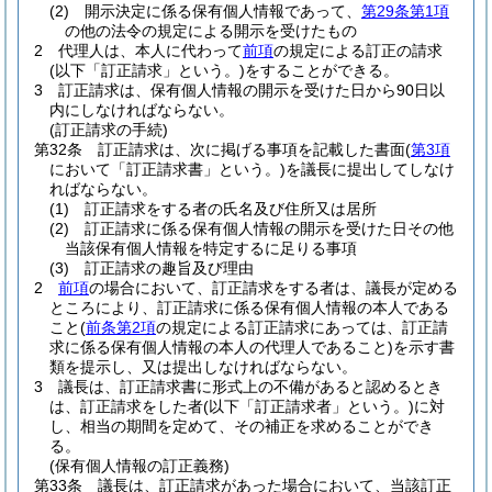
(2)
開示決定に係る保有個人情報であって、
第29条第1項
の他の法令の規定による開示を受けたもの
2
代理人は、本人に代わって
前項
の規定による訂正の請求
(以下「訂正請求」という。)
をすることができる。
3
訂正請求は、保有個人情報の開示を受けた日から90日以
内にしなければならない。
(訂正請求の手続)
第32条
訂正請求は、次に掲げる事項を記載した書面
(
第3項
において「訂正請求書」という。)
を議長に提出してしなけ
ればならない。
(1)
訂正請求をする者の氏名及び住所又は居所
(2)
訂正請求に係る保有個人情報の開示を受けた日その他
当該保有個人情報を特定するに足りる事項
(3)
訂正請求の趣旨及び理由
2
前項
の場合において、訂正請求をする者は、議長が定める
ところにより、訂正請求に係る保有個人情報の本人である
こと
(
前条第2項
の規定による訂正請求にあっては、訂正請
求に係る保有個人情報の本人の代理人であること)
を示す書
類を提示し、又は提出しなければならない。
3
議長は、訂正請求書に形式上の不備があると認めるとき
は、訂正請求をした者
(以下「訂正請求者」という。)
に対
し、相当の期間を定めて、その補正を求めることができ
る。
(保有個人情報の訂正義務)
第33条
議長は、訂正請求があった場合において、当該訂正