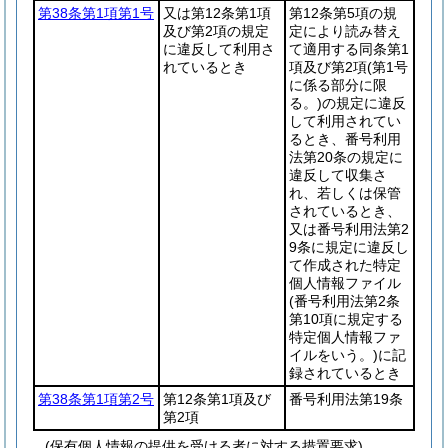
第38条第1項第1号
又は第12条第1項
第12条第5項の規
及び第2項の規定
定により読み替え
に違反して利用さ
て適用する同条第1
れているとき
項及び第2項
(第1号
に係る部分に限
る。)
の規定に違反
して利用されてい
るとき、番号利用
法第20条の規定に
違反して収集さ
れ、若しくは保管
されているとき、
又は番号利用法第2
9条に規定に違反し
て作成された特定
個人情報ファイル
(番号利用法第2条
第10項に規定する
特定個人情報ファ
イルをいう。)
に記
録されているとき
第38条第1項第2号
第12条第1項及び
番号利用法第19条
第2項
(保有個人情報の提供を受ける者に対する措置要求)