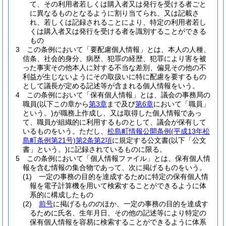
て、その利用者若しくは購入者又は発行を受ける者ごと
に異なるものとなるように割り当てられ、又は記載さ
れ、若しくは記録されることにより、特定の利用者若し
くは購入者又は発行を受ける者を識別することができる
もの
3
この条例において「要配慮個人情報」とは、本人の人種、
信条、社会的身分、病歴、犯罪の経歴、犯罪により害を被
った事実その他本人に対する不当な差別、偏見その他の不
利益が生じないようにその取扱いに特に配慮を要するもの
として議長が定める記述等が含まれる個人情報をいう。
4
この条例において「保有個人情報」とは、議会の事務局の
職員
(以下この章から
第3章
まで及び
第6章
において「職員」
という。)
が職務上作成し、又は取得した個人情報であっ
て、職員が組織的に利用するものとして、議会が保有して
いるものをいう。
ただし、
松島町情報公開条例
(平成13年松
島町条例第21号)
第2条第2項
に規定する公文書
(以下「公文
書」という。)
に記録されているものに限る。
5
この条例において「個人情報ファイル」とは、保有個人情
報を含む情報の集合物であって、次に掲げるものをいう。
(1)
一定の事務の目的を達成するために特定の保有個人情
報を電子計算機を用いて検索することができるように体
系的に構成したもの
(2)
前号
に掲げるもののほか、一定の事務の目的を達成す
るために氏名、生年月日、その他の記述等により特定の
保有個人情報を容易に検索することができるように体系