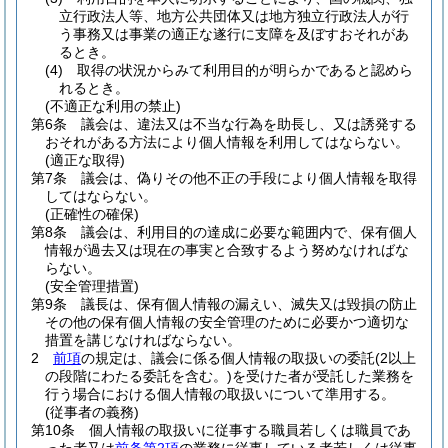
立行政法人等、地方公共団体又は地方独立行政法人が行
う事務又は事業の適正な遂行に支障を及ぼすおそれがあ
るとき。
(4)
取得の状況からみて利用目的が明らかであると認めら
れるとき。
(不適正な利用の禁止)
第6条
議会は、違法又は不当な行為を助長し、又は誘発する
おそれがある方法により個人情報を利用してはならない。
(適正な取得)
第7条
議会は、偽りその他不正の手段により個人情報を取得
してはならない。
(正確性の確保)
第8条
議会は、利用目的の達成に必要な範囲内で、保有個人
情報が過去又は現在の事実と合致するよう努めなければな
らない。
(安全管理措置)
第9条
議長は、保有個人情報の漏えい、滅失又は毀損の防止
その他の保有個人情報の安全管理のために必要かつ適切な
措置を講じなければならない。
2
前項
の規定は、議会に係る個人情報の取扱いの委託
(2以上
の段階にわたる委託を含む。)
を受けた者が受託した業務を
行う場合における個人情報の取扱いについて準用する。
(従事者の義務)
第10条
個人情報の取扱いに従事する職員若しくは職員であ