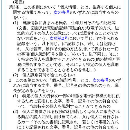
(定義)
第2条
この条例において「個人情報」とは、生存する個人に
関する情報であって、
次の各号
のいずれかに該当するもの
をいう。
(1)
当該情報に含まれる氏名、生年月日その他の記述等
(文書、図面又は電磁的記録
(電磁的方式
(電子的方式、磁
気的方式その他人の知覚によっては認識することができ
ない方式をいう。
次項第2号
において同じ。)
で作られる
記録をいう。以下同じ。)
に記載され、若しくは記録さ
れ、又は音声、動作その他の方法を用いて表された一切
の事項
(個人識別符号を除く。)
をいう。以下同じ。)
によ
り特定の個人を識別することができるもの
(他の情報と容
易に照合することができ、それにより特定の個人を識別
することができることとなるものを含む。)
(2)
個人識別符号が含まれるもの
2
この条例において「個人識別符号」とは、
次の各号
のいず
れかに該当する文字、番号、記号その他の符合のうち、議
長が定めるものをいう。
(1)
特定の個人の身体の一部の特徴を電子計算機の用に供
するために変換した文字、番号、記号その他の符合であ
って、当該特定の個人を識別することができるもの
(2)
個人に提供される役務の利用若しくは個人に販売され
る商品の購入に関し割り当てられ、又は個人に発行され
るカードその他の書類に記載され、若しくは電磁的方式
により記録された文字、番号、記号その他の符合であっ