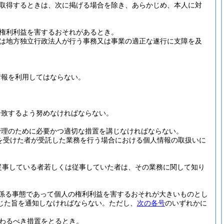
取得するときは、次に掲げる場合を除き、あらかじめ、本人に対
権利利益を害するおそれがあるとき。
は地方独立行政法人が行う事務又は事業の適正な遂行に支障を及
情報を利用してはならない。
合致するよう努めなければならない。
管理のために必要かつ適切な措置を講じなければならない。
を受けた者が受託した業務を行う場合における個人情報の取扱いに
従事している者若しくは従事していた者は、その業務に関して知り
係る事態であって個人の権利利益を害するおそれが大きいものとし
じた旨を通知しなければならない。
ただし、
次の各号
のいずれかに
わるべき措置をとるとき。