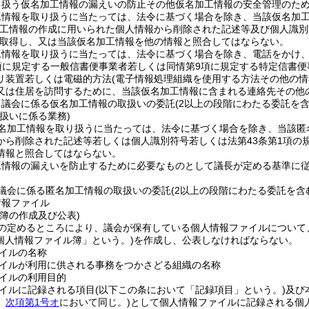
り扱う仮名加工情報の漏えいの防止その他仮名加工情報の安全管理のた
工情報を取り扱うに当たっては、法令に基づく場合を除き、当該仮名加
加工情報の作成に用いられた個人情報から削除された記述等及び個人識別
取得し、又は当該仮名加工情報を他の情報と照合してはならない。
工情報を取り扱うに当たっては、法令に基づく場合を除き、電話をかけ
項に規定する一般信書便事業者若しくは同情第9項に規定する特定信書
リ装置若しくは電磁的方法
(電子情報処理組織を使用する方法その他の
又は住居を訪問するために、当該仮名加工情報に含まれる連絡先その他
、議会に係る仮名加工情報の取扱いの委託
(2以上の段階にわたる委託を含
扱いに係る業務)
名加工情報を取り扱うに当たっては、法令に基づく場合を除き、当該匿
から削除された記述等若しくは個人識別符号若しくは法第43条第1項の
情報と照合してはならない。
工情報の漏えいを防止するために必要なものとして議長が定める基準に
議会に係る匿名加工情報の取扱いの委託
(2以上の段階にわたる委託を含
情報ファイル
簿の作成及び公表)
の定めるところにより、議会が保有している個人情報ファイルについて
個人情報ファイル簿」という。)
を作成し、公表しなければならない。
イルの名称
イルが利用に供される事務をつかさどる組織の名称
イルの利用目的
イルに記録される項目
(以下この条において「記録項目」という。)
及び
。
次項第1号オ
において同じ。)
として個人情報ファイルに記録される個