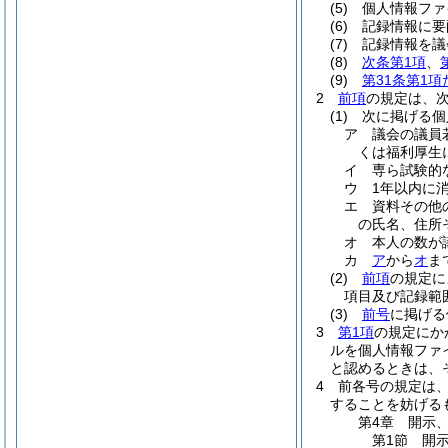
(5)
個人情報ファ
(6)
記録情報に要
(7)
記録情報を議
(8)
次条第1項
、
(9)
第31条第1
2
前項
の規定は、
(1)
次に掲げる個
ア
議会の議員
くは福利厚生
イ
専ら試験的
ウ
1年以内に
エ
資料その他
の氏名、住所
オ
本人の数が
カ
ア
から
オ
ま
(2)
前項
の規定に
項目及び記録範
(3)
前号
に掲げる
3
第1項
の規定にか
ルを個人情報ファ
と認めるときは、
4
前各号の規定は
することを妨げる
第4章
開示
第1節
開