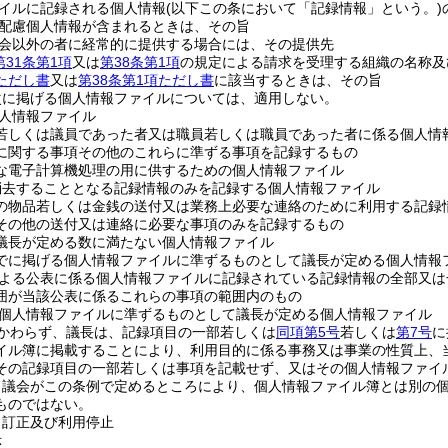
イルに記録される個人情報
(以下この条において「記録情報」という。)
配慮個人情報が含まれるときは、その旨
会以外の者に経常的に提供する場合には、その提供先
第31条第1項
又は
第38条第1項
の規定による請求を受理する組織の名称及
項ただし書
又は
第38条第1項ただし書
に該当するときは、その旨
次に掲げる個人情報ファイルについては、適用しない。
人情報ファイル
若しくは議員であった者又は職員若しくは職員であった者に係る個人情
に関する事項その他のこれらに準ずる事項を記録するもの
な電子計算機処理の用に供するための個人情報ファイル
消去することとなる記録情報のみを記録する個人情報ファイル
の物品若しくは金銭の送付又は業務上必要な連絡のために利用する記録
その他の送付又は連絡に必要な事項のみを記録するもの
議長が定める数に満たない個人情報ファイル
でに掲げる個人情報ファイルに準ずるものとして議長が定める個人情報
よる公表に係る個人情報ファイルに記録されている記録情報の全部又は
囲が当該公表に係るこれらの事項の範囲内のもの
個人情報ファイルに準ずるものとして議長が定める個人情報ファイル
かわらず、議長は、記録項目の一部若しくは
同項第5号
若しくは
第7号
に
イル簿に掲載することにより、利用目的に係る事務又は事業の性質上、
その記録項目の一部若しくは事項を記載せず、又はその個人情報ファイ
、議会がこの条例で定めるところにより、個人情報ファイル簿とは別の
ものではない。
、訂正及び利用停止
示