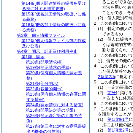
ることができな
第14条
(個人関連情報の提供を受け
方法を用いて表
る喪に対する措置要求)
ことができ、そ
第15条
(仮名加工情報の取扱いに係
(2)
個人識別符号
る義務)
2
この条例におい
第16条
(匿名加工情報の取扱いに係
(1)
特定の個人の
る業務)
できるもの
第3章
個人情報ファイル
(2)
個人に提供さ
第17条
(個人情報ファイル簿の作成
くは電磁的方式
及び公表)
割り当てられ、
第4章
開示、訂正及び利用停止
3
この条例におい
第1節
開示
別、偏見その他の
第18条
(開示請求権)
4
この条例におい
第19条
(開示請求の手続)
した個人情報であ
第20条
(保有個人情報の開示義
2条第2項
に規定す
務)
5
この条例におい
第21条
(部分開示)
(1)
一定の事務の
第22条
(裁量的開示)
(2)
前号
に掲げる
第23条
(保有個人情報の存否に関
きるように体系
する情報)
6
この条例におい
第24条
(開示請求に対する措置)
7
この条例におい
第25条
(開示決定等の期限)
を識別することが
第26条
(開示決定等の期限の特
(1)
第1項第1号
に
例)
法により他の記
第27条
(第三者に対する意見書提
(2)
第1項第2号
に
出の機会の付与等)