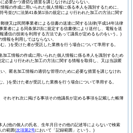
めに必要かつ適切な措置を講じなければならない。
工情報の作成に用いられた個人情報に係る本人を識別するために、
符号並びに法第41条第1項の規定により行われた加工の方法に関す
、郵便又は民間事業者による信書の送達に関する法律
(平成14年法律
便事業者による同条第2項に規定する信書便により送付し、電報を送
情報通信の技術を利用する方法であって議長が定めるものをいう。)
の情報を利用してはならない。
む。)
を受けた者が受託した業務を行う場合について準用する。
名加工情報の作成に用いられた個人情報に係る本人を識別するため
規定により行われた加工の方法に関する情報を取得し、又は当該匿
従い、匿名加工情報の適切な管理のために必要な措置を講じなけれ
む。)
を受けた者が受託した業務を行う場合について準用する。
、それぞれ次に掲げる事項その他議長が定める事項を記載した帳簿
本人
(他の個人の氏名、生年月日その他の記述等によらないで検索
人の範囲
(
次項第2号
において「記録範囲」という。)