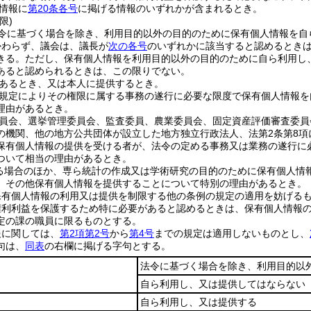
情報に
第20条各号
に掲げる情報のいずれかが含まれるとき。
限)
令に基づく場合を除き、利用目的以外の目的のために保有個人情報を自
かわらず、議会は、議長が
次の各号
のいずれかに該当すると認めるとき
きる。
ただし、保有個人情報を利用目的以外の目的のために自ら利用し
あると認められるときは、この限りでない。
あるとき、又は本人に提供するとき。
規定によりその権限に属する事務の遂行に必要な限度で保有個人情報を
理由があるとき。
員会、選挙管理委員会、監査委員、農業委員会、固定資産評価審査委員
の機関、他の地方公共団体が設立した地方独立行政法人、法第2条第8
保有個人情報の提供を受ける者が、法令の定める事務又は業務の遂行に
ついて相当の理由があるとき。
る場合のほか、専ら統計の作成又は学術研究の目的のために保有個人情
、その他保有個人情報を提供することについて特別の理由があるとき。
保有個人情報の利用又は提供を制限する他の条例の規定の適用を妨げる
権利利益を保護するため特に必要があると認めるときは、保有個人情報
定の課の職員に限るものとする。
報に関しては、
第2項第2号
から
第4号
までの規定は適用しないものとし、
句は、
同表
の右欄に掲げる字句とする。
法令に基づく場合を除き、利用目的以
自ら利用し、又は提供してはならない
自ら利用し、又は提供する