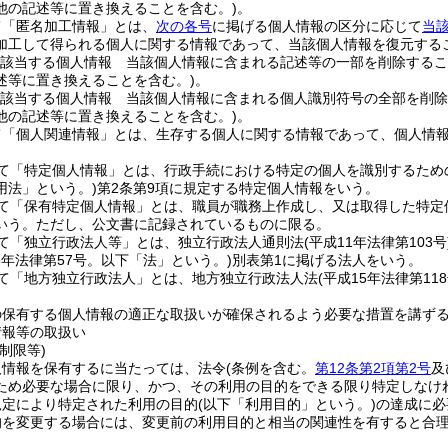
他の記述等に置き換えることを含む。)
。
て「匿名加工情報」とは、
次の各号
に掲げる個人情報の区分に応じて
当
加工して得られる個人に関する情報であって、当該個人情報を復元する
該当する個人情報 当該個人情報に含まれる記述等の一部を削除するこ
述等に置き換えることを含む。)
。
該当する個人情報 当該個人情報に含まれる個人識別符号の全部を削除
他の記述等に置き換えることを含む。)
。
て「個人関連情報」とは、生存する個人に関する情報であって、個人情
て「特定個人情報」とは、行政手続における特定の個人を識別するため
用法」という。)
第2条第9項に規定する特定個人情報をいう。
て「保有特定個人情報」とは、職員が職務上作成し、又は取得した特定
いう。
ただし、公文書に記録されているものに限る。
て「独立行政法人等」とは、独立行政法人通則法
(平成11年法律第103号
15年法律第57号。以下「法」という。)
別表第1に掲げる法人をいう。
て「地方独立行政法人」とは、地方独立行政法人法
(平成15年法律第118
の保有する個人情報の適正な取扱いが確保されるよう必要な措置を講ず
情報等の取扱い
制限等)
人情報を保有するに当たっては、法令
(条例を含む。
第12条第2項第2号
及
ため必要な場合に限り、かつ、その利用の目的をできる限り特定しなけ
規定により特定された利用の目的
(以下「利用目的」という。)
の達成に必
的を変更する場合には、変更前の利用目的と相当の関連性を有すると合