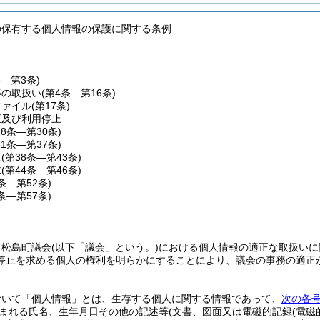
の保有する個人情報の保護に関する条例
条―第3条)
等の取扱い
(第4条―第16条)
ファイル
(第17条)
正及び利用停止
18条―第30条)
31条―第37条)
止
(第38条―第43条)
求
(第44条―第46条)
7条―第52条)
3条―第57条)
、松島町議会
(以下「議会」という。)
における個人情報の適正な取扱いに
停止を求める個人の権利を明らかにすることにより、議会の事務の適正
おいて「個人情報」とは、生存する個人に関する情報であって、
次の各
まれる氏名、生年月日その他の記述等
(文書、図面又は電磁的記録
(電磁