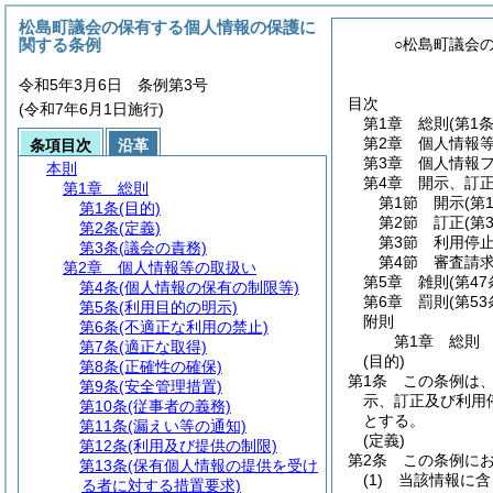
松島町議会の保有する個人情報の保護に
関する条例
○松島町議会
令和5年3月6日 条例第3号
目次
(令和7年6月1日施行)
第1章
総則
(第1
第2章
個人情報
条項目次
沿革
第3章
個人情報
本則
第4章
開示、訂
第1章
総則
第1節
開示
(第
第1条
(目的)
第2節
訂正
(第
第2条
(定義)
第3節
利用停
第3条
(議会の責務)
第4節
審査請
第2章
個人情報等の取扱い
第5章
雑則
(第4
第4条
(個人情報の保有の制限等)
第6章
罰則
(第5
第5条
(利用目的の明示)
附則
第6条
(不適正な利用の禁止)
第1章
総則
第7条
(適正な取得)
(目的)
第8条
(正確性の確保)
第1条
この条例は
第9条
(安全管理措置)
示、訂正及び利用
第10条
(従事者の義務)
とする。
第11条
(漏えい等の通知)
(定義)
第12条
(利用及び提供の制限)
第2条
この条例に
第13条
(保有個人情報の提供を受け
(1)
当該情報に含
る者に対する措置要求)