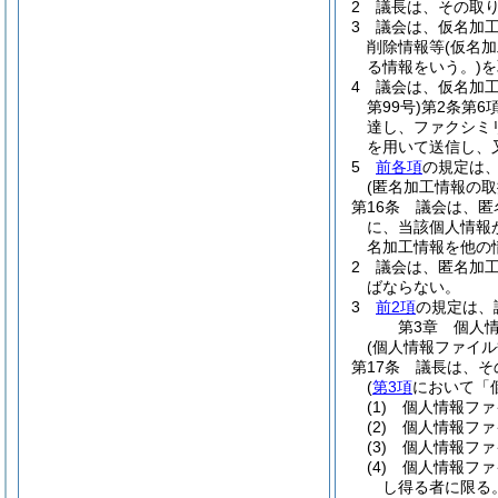
2
議長は、その取
3
議会は、仮名加
削除情報等
(仮名
る情報をいう。)
を
4
議会は、仮名加
第99号)
第2条第6
達し、ファクシミ
を用いて送信し、
5
前各項
の規定は
(匿名加工情報の取
第16条
議会は、匿
に、当該個人情報
名加工情報を他の
2
議会は、匿名加
ばならない。
3
前2項
の規定は、
第3章
個人
(個人情報ファイル
第17条
議長は、そ
(
第3項
において「
(1)
個人情報ファ
(2)
個人情報ファ
(3)
個人情報ファ
(4)
個人情報ファ
し得る者に限る