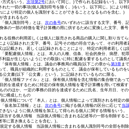
い方式をいう。
次項第2号
において同じ。)
で作られる記録をいう。以下同
された一切の事項
(個人識別符号を除く。)
をいう。以下同じ。)
により特
れにより特定の個人を識別することができることとなるものを含む。)
が含まれるもの
て「個人識別符号」とは、
次の各号
のいずれかに該当する文字、番号、
身体の一部の特徴を電子計算機の用に供するために変換した文字、番号
れる役務の利用若しくは個人に販売される商品の購入に関し割り当てら
により記録された文字、番号、記号その他の符合であって、その利用者
又は記載され、若しくは記録されることにより、特定の利用者若しくは
て「要配慮個人情報」とは、本人の人種、信条、社会的身分、病歴、犯
不利益が生じないようにその取扱いに特に配慮を要するものとして議長
て「保有個人情報」とは、議会の事務局の職員
(以下この章から
第3章
ま
って、職員が組織的に利用するものとして、議会が保有しているものを
る公文書
(以下「公文書」という。)
に記録されているものに限る。
て「個人情報ファイル」とは、保有個人情報を含む情報の集合物であっ
目的を達成するために特定の保有個人情報を電子計算機を用いて検索す
もののほか、一定の事務の目的を達成するために氏名、生年月日、その
的に構成したもの
て個人情報について「本人」とは、個人情報によって識別される特定の
て「仮名加工情報」とは、
次の各号
に掲げる個人情報の区分に応じて
当
できないように個人情報を加工して得られる個人に関する情報をいう。
該当する個人情報 当該個人情報に含まれる記述等の一部を削除するこ
述等に置き換えることを含む。)
。
規定する個人情報 当該個人情報に含まれる個人識別符号の全部を削除