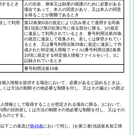
供するとき
人の生命、身体又は財産の保護のために必要がある
場合であって、本人の同意があり、又は本人の同意
を得ることが困難であるとき
違反して利用
第12条第5項の規定により読み替えて適用する同条
第1項及び第2項
(第1号に係る部分に限る。)
の規定
に違反して利用されているとき、番号利用法第20条
の規定に違反して収集され、若しくは保管されてい
るとき、又は番号利用法第29条に規定に違反して作
成された特定個人情報ファイル
(番号利用法第2条第
10項に規定する特定個人情報ファイルをいう。)
に
記録されているとき
番号利用法第19条
有個人情報を提供する場合において、必要があると認めるときは、
しくは方法の制限その他必要な制限を付し、又はその漏えいの防止
個人情報として取得することが想定される場合に限る。)
において、
利用の目的若しくは方法の制限その他必要な制限を付し、又はその
るものとする。
。以下この条及び
第49条
において同じ。)
を第三者
(当該仮名加工情