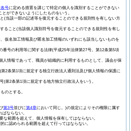
該各号
に定める措置を講じて特定の個人を識別することができない
ことができないようにしたものをいう。
と
(当該一部の記述等を復元することのできる規則性を有しない方
すること
(当該個人識別符号を復元することのできる規則性を有し
報、仮名加工情報及び匿名加工情報のいずれにも該当しないものを
の番号の利用等に関する法律
(平成25年法律第27号。第12条第5項
個人情報であって、職員が組織的に利用するものとして、議会が保
)
第2条第1項に規定する独立行政法人通則法及び個人情報の保護に
号)
第2条第1項に規定する地方独立行政法人をいう。
るものとする。
び
第3号
並びに
第4章
において同じ。)
の規定によりその権限に属す
ればならない。
要な範囲を超えて、個人情報を保有してはならない。
理的に認められる範囲を超えて行ってはならない。