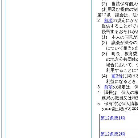
(2)
当該保有個人
(利用及び提供の制
第12条
議会は、法
2
前項
の規定にか
提供することがで
侵害するおそれが
(1)
本人の同意が
(2)
議会が法令の
について相当の
(3)
町長、教育委
の地方公共団体
場合において、
利用することに
(4)
前3号
に掲げ
利益になるとき
3
前項
の規定は、
4
議長は、個人の
務局の職員又は特
5
保有特定個人情
の中欄に掲げる字
第12条第1項
第12条第2項