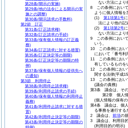
ない方法により
第28条
(開示の実施)
8
この条例におい
第29条
(他の法令による開示の実
ように個人情報を
施との調整)
(1)
第1項第1号
に
第30条
(開示請求の手数料)
法により他の記
第2節
訂正
(2)
第1項第2号
に
第31条
(訂正請求権)
ない方法により
第32条
(訂正請求の手続)
9
この条例におい
第33条
(保有個人情報の訂正義
いう。
務)
10
この条例におい
第34条
(訂正請求に対する措置)
において「番号利
第35条
(訂正決定等の期限)
11
この条例におい
第36条
(訂正決定等の期限の特
有しているものを
例)
12
この条例におい
第37条
(保有個人情報の提供先へ
関する法律
(平成
の通知)
13
この条例におい
第3節
利用停止
(議会の責務)
第38条
(利用停止請求権)
第3条
議会は、そ
第39条
(利用停止請求の手続)
第2章
個人
第40条
(保有個人情報の利用停止
(個人情報の保有の
義務)
第4条
議会は、個
第41条
(利用停止請求に対する措
る事務を遂行する
置)
2
議会は、
前項
の
第42条
(利用停止決定等の期限)
3
議会は、利用目
第43条
(利用停止決定等の期限の
(利用目的の明示)
特例)