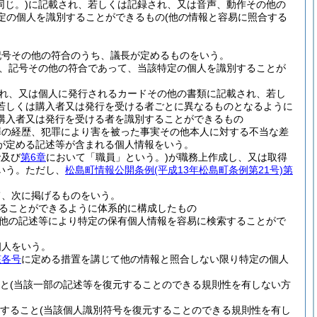
じ。)
に記載され、若しくは記録され、又は音声、動作その他の
定の個人を識別することができるもの
(他の情報と容易に照合する
記号その他の符合のうち、議長が定めるものをいう。
、記号その他の符合であって、当該特定の個人を識別することが
れ、又は個人に発行されるカードその他の書類に記載され、若し
若しくは購入者又は発行を受ける者ごとに異なるものとなるように
購入者又は発行を受ける者を識別することができるもの
罪の経歴、犯罪により害を被った事実その他本人に対する不当な差
が定める記述等が含まれる個人情報をいう。
で及び
第6章
において「職員」という。)
が職務上作成し、又は取得
いう。
ただし、
松島町情報公開条例
(平成13年松島町条例第21号)
第
て、次に掲げるものをいう。
ることができるように体系的に構成したもの
他の記述等により特定の保有個人情報を容易に検索することがで
個人をいう。
該各号
に定める措置を講じて他の情報と照合しない限り特定の個人
と
(当該一部の記述等を復元することのできる規則性を有しない方
すること
(当該個人識別符号を復元することのできる規則性を有し