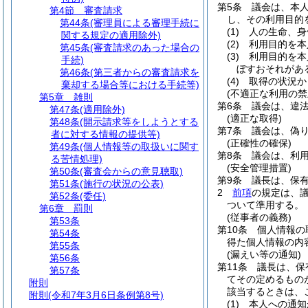
第5条
議会は、本
第4節
審査請求
し、その利用目的
第44条
(審理員による審理手続に
(1)
人の生命、身
関する規定の適用除外)
(2)
利用目的を本
第45条
(審査請求のあった場合の
(3)
利用目的を本
手続)
ぼすおそれがあ
第46条
(第三者からの審査請求を
(4)
取得の状況か
棄却する場合等における手続等)
(不適正な利用の禁
第5章
雑則
第6条
議会は、違
第47条
(適用除外)
(適正な取得)
第48条
(開示請求等をしようとする
第7条
議会は、偽
者に対する情報の提供等)
(正確性の確保)
第49条
(個人情報等の取扱いに関す
第8条
議会は、利
る苦情処理)
(安全管理措置)
第50条
(審査会からの意見聴取)
第9条
議長は、保
第51条
(施行の状況の公表)
2
前項
の規定は、
第52条
(委任)
ついて準用する。
第6章
罰則
(従事者の義務)
第53条
第10条
個人情報の
第54条
得た個人情報の内
第55条
(漏えい等の通知)
第56条
第11条
議長は、保
第57条
てその定めるもの
附則
該当するときは、
附則
(令和7年3月6日条例第8号)
(1)
本人への通知