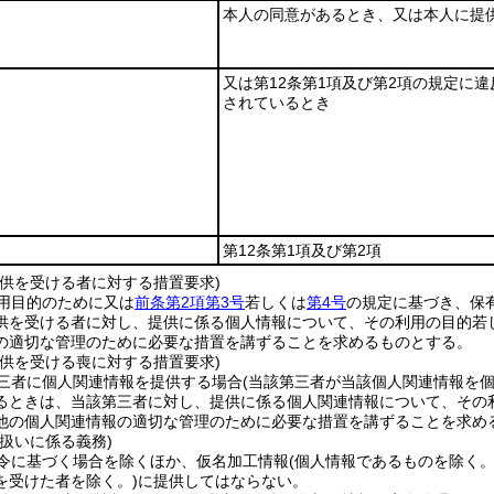
本人の同意があるとき、又は本人に提
又は第12条第1項及び第2項の規定に
されているとき
第12条第1項及び第2項
提供を受ける者に対する措置要求)
用目的のために又は
前条第2項第3号
若しくは
第4号
の規定に基づき、保
供を受ける者に対し、提供に係る個人情報について、その利用の目的若
の適切な管理のために必要な措置を講ずることを求めるものとする。
提供を受ける喪に対する措置要求)
三者に個人関連情報を提供する場合
(当該第三者が当該個人関連情報を
るときは、当該第三者に対し、提供に係る個人関連情報について、その
他の個人関連情報の適切な管理のために必要な措置を講ずることを求め
扱いに係る義務)
令に基づく場合を除くほか、仮名加工情報
(個人情報であるものを除く
を受けた者を除く。)
に提供してはならない。