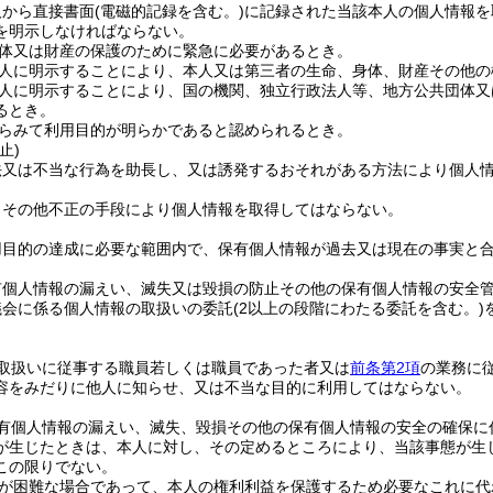
人から直接書面
(電磁的記録を含む。)
に記録された当該本人の個人情報を
を明示しなければならない。
体又は財産の保護のために緊急に必要があるとき。
人に明示することにより、本人又は第三者の生命、身体、財産その他の
人に明示することにより、国の機関、独立行政法人等、地方公共団体又
るとき。
らみて利用目的が明らかであると認められるとき。
止)
法又は不当な行為を助長し、又は誘発するおそれがある方法により個人
りその他不正の手段により個人情報を取得してはならない。
用目的の達成に必要な範囲内で、保有個人情報が過去又は現在の事実と
有個人情報の漏えい、滅失又は毀損の防止その他の保有個人情報の安全
議会に係る個人情報の取扱いの委託
(2以上の段階にわたる委託を含む。)
取扱いに従事する職員若しくは職員であった者又は
前条第2項
の業務に
容をみだりに他人に知らせ、又は不当な目的に利用してはならない。
有個人情報の漏えい、滅失、毀損その他の保有個人情報の安全の確保に
が生じたときは、本人に対し、その定めるところにより、当該事態が生
この限りでない。
が困難な場合であって、本人の権利利益を保護するため必要なこれに代