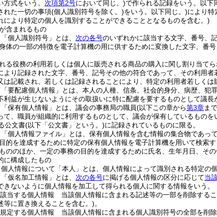
い方式をいう。
次項第2号
において同じ。)
で作られる記録をいう。以下同
された一切の事項
(個人識別符号を除く。)
をいう。以下同じ。)
により特
れにより特定の個人を識別することができることとなるものを含む。)
が含まれるもの
て「個人識別符号」とは、
次の各号
のいずれかに該当する文字、番号、
身体の一部の特徴を電子計算機の用に供するために変換した文字、番号
れる役務の利用若しくは個人に販売される商品の購入に関し割り当てら
により記録された文字、番号、記号その他の符合であって、その利用者
又は記載され、若しくは記録されることにより、特定の利用者若しくは
て「要配慮個人情報」とは、本人の人種、信条、社会的身分、病歴、犯
不利益が生じないようにその取扱いに特に配慮を要するものとして議長
て「保有個人情報」とは、議会の事務局の職員
(以下この章から
第3章
ま
って、職員が組織的に利用するものとして、議会が保有しているものを
る公文書
(以下「公文書」という。)
に記録されているものに限る。
て「個人情報ファイル」とは、保有個人情報を含む情報の集合物であっ
目的を達成するために特定の保有個人情報を電子計算機を用いて検索す
もののほか、一定の事務の目的を達成するために氏名、生年月日、その
的に構成したもの
て個人情報について「本人」とは、個人情報によって識別される特定の
て「仮名加工情報」とは、
次の各号
に掲げる個人情報の区分に応じて
当
できないように個人情報を加工して得られる個人に関する情報をいう。
該当する個人情報 当該個人情報に含まれる記述等の一部を削除するこ
述等に置き換えることを含む。)
。
規定する個人情報 当該個人情報に含まれる個人識別符号の全部を削除