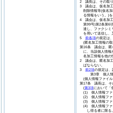
2
議長は、その取
3
議会は、仮名加
削除情報等
(仮名
る情報をいう。)
を
4
議会は、仮名加
第99号)
第2条第6
達し、ファクシミ
を用いて送信し、
5
前各項
の規定は
(匿名加工情報の取
第16条
議会は、匿
に、当該個人情報
名加工情報を他の
2
議会は、匿名加
ばならない。
3
前2項
の規定は、
第3章
個人
(個人情報ファイル
第17条
議長は、そ
(
第3項
において「
(1)
個人情報ファ
(2)
個人情報ファ
(3)
個人情報ファ
(4)
個人情報ファ
し得る者に限る