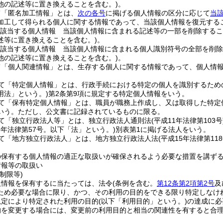
他の記述等に置き換えることを含む。)
。
て「匿名加工情報」とは、
次の各号
に掲げる個人情報の区分に応じて
当
加工して得られる個人に関する情報であって、当該個人情報を復元する
該当する個人情報 当該個人情報に含まれる記述等の一部を削除するこ
述等に置き換えることを含む。)
。
該当する個人情報 当該個人情報に含まれる個人識別符号の全部を削除
他の記述等に置き換えることを含む。)
。
て「個人関連情報」とは、生存する個人に関する情報であって、個人情
て「特定個人情報」とは、行政手続における特定の個人を識別するため
用法」という。)
第2条第9項に規定する特定個人情報をいう。
て「保有特定個人情報」とは、職員が職務上作成し、又は取得した特定
いう。
ただし、公文書に記録されているものに限る。
て「独立行政法人等」とは、独立行政法人通則法
(平成11年法律第103号
15年法律第57号。以下「法」という。)
別表第1に掲げる法人をいう。
て「地方独立行政法人」とは、地方独立行政法人法
(平成15年法律第118
の保有する個人情報の適正な取扱いが確保されるよう必要な措置を講ず
情報等の取扱い
制限等)
人情報を保有するに当たっては、法令
(条例を含む。
第12条第2項第2号
及
ため必要な場合に限り、かつ、その利用の目的をできる限り特定しなけ
規定により特定された利用の目的
(以下「利用目的」という。)
の達成に必
的を変更する場合には、変更前の利用目的と相当の関連性を有すると合