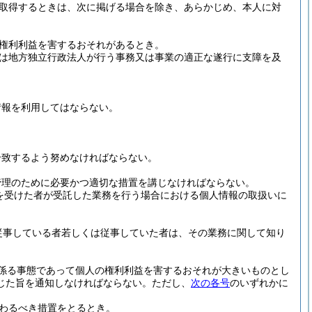
取得するときは、次に掲げる場合を除き、あらかじめ、本人に対
権利利益を害するおそれがあるとき。
は地方独立行政法人が行う事務又は事業の適正な遂行に支障を及
情報を利用してはならない。
合致するよう努めなければならない。
管理のために必要かつ適切な措置を講じなければならない。
を受けた者が受託した業務を行う場合における個人情報の取扱いに
従事している者若しくは従事していた者は、その業務に関して知り
係る事態であって個人の権利利益を害するおそれが大きいものとし
じた旨を通知しなければならない。
ただし、
次の各号
のいずれかに
わるべき措置をとるとき。