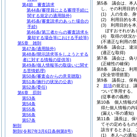
第5条
議会は、本
第4節
審査請求
し、その利用目的
第44条
(審理員による審理手続に
(1)
人の生命、身
関する規定の適用除外)
(2)
利用目的を本
第45条
(審査請求のあった場合の
(3)
利用目的を本
手続)
ぼすおそれがあ
第46条
(第三者からの審査請求を
(4)
取得の状況か
棄却する場合等における手続等)
(不適正な利用の禁
第5章
雑則
第6条
議会は、違
第47条
(適用除外)
(適正な取得)
第48条
(開示請求等をしようとする
第7条
議会は、偽
者に対する情報の提供等)
(正確性の確保)
第49条
(個人情報等の取扱いに関す
第8条
議会は、利
る苦情処理)
(安全管理措置)
第50条
(審査会からの意見聴取)
第9条
議長は、保
第51条
(施行の状況の公表)
2
前項
の規定は、
第52条
(委任)
ついて準用する。
第6章
罰則
(従事者の義務)
第53条
第10条
個人情報の
第54条
得た個人情報の内
第55条
(漏えい等の通知)
第56条
第11条
議長は、保
第57条
てその定めるもの
附則
該当するときは、
附則
(令和7年3月6日条例第8号)
(1)
本人への通知