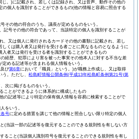
じ。)
に記載され、若しくは記録され、又は音声、動作その他の
定の個人を識別することができるもの
(他の情報と容易に照合する
記号その他の符合のうち、議長が定めるものをいう。
、記号その他の符合であって、当該特定の個人を識別することが
れ、又は個人に発行されるカードその他の書類に記載され、若し
若しくは購入者又は発行を受ける者ごとに異なるものとなるように
購入者又は発行を受ける者を識別することができるもの
罪の経歴、犯罪により害を被った事実その他本人に対する不当な差
が定める記述等が含まれる個人情報をいう。
で及び
第6章
において「職員」という。)
が職務上作成し、又は取得
いう。
ただし、
松島町情報公開条例
(平成13年松島町条例第21号)
第
て、次に掲げるものをいう。
ることができるように体系的に構成したもの
他の記述等により特定の保有個人情報を容易に検索することがで
個人をいう。
該各号
に定める措置を講じて他の情報と照合しない限り特定の個人
と
(当該一部の記述等を復元することのできる規則性を有しない方
すること
(当該個人識別符号を復元することのできる規則性を有し