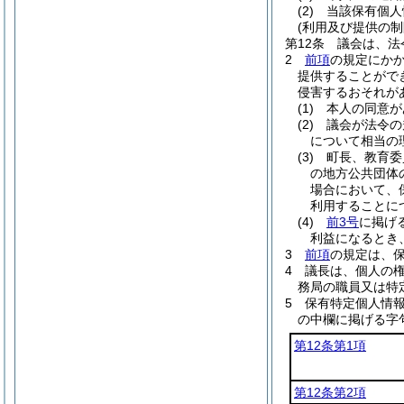
(2)
当該保有個人
(利用及び提供の制
第12条
議会は、法
2
前項
の規定にか
提供することがで
侵害するおそれが
(1)
本人の同意が
(2)
議会が法令の
について相当の
(3)
町長、教育委
の地方公共団体
場合において、
利用することに
(4)
前3号
に掲げ
利益になるとき
3
前項
の規定は、
4
議長は、個人の
務局の職員又は特
5
保有特定個人情
の中欄に掲げる字
第12条第1項
第12条第2項