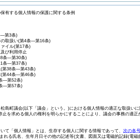
の保有する個人情報の保護に関する条例
条―第3条)
等の取扱い
(第4条―第16条)
ファイル
(第17条)
正及び利用停止
18条―第30条)
31条―第37条)
止
(第38条―第43条)
求
(第44条―第46条)
7条―第52条)
3条―第57条)
、松島町議会
(以下「議会」という。)
における個人情報の適正な取扱いに
停止を求める個人の権利を明らかにすることにより、議会の事務の適正
おいて「個人情報」とは、生存する個人に関する情報であって、
次の各
まれる氏名、生年月日その他の記述等
(文書、図面又は電磁的記録
(電磁