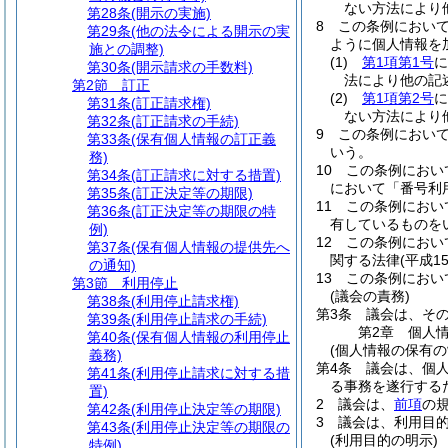
ない方法により
第28条
(開示の実施)
8
この条例におい
第29条
(他の法令による開示の実
ように個人情報を
施との調整)
(1)
第1項第1号
に
第30条
(開示請求の手数料)
法により他の記
第2節
訂正
(2)
第1項第2号
に
第31条
(訂正請求権)
ない方法により
第32条
(訂正請求の手続)
9
この条例におい
第33条
(保有個人情報の訂正義
いう。
務)
10
この条例におい
第34条
(訂正請求に対する措置)
において「番号利
第35条
(訂正決定等の期限)
11
この条例におい
第36条
(訂正決定等の期限の特
有しているものを
例)
12
この条例におい
第37条
(保有個人情報の提供先へ
関する法律
(平成
の通知)
13
この条例におい
第3節
利用停止
(議会の責務)
第38条
(利用停止請求権)
第3条
議会は、そ
第39条
(利用停止請求の手続)
第2章
個人
第40条
(保有個人情報の利用停止
(個人情報の保有の
義務)
第4条
議会は、個
第41条
(利用停止請求に対する措
る事務を遂行する
置)
2
議会は、
前項
の
第42条
(利用停止決定等の期限)
3
議会は、利用目
第43条
(利用停止決定等の期限の
(利用目的の明示)
特例)