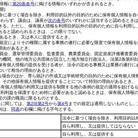
情報に
第20条各号
に掲げる情報のいずれかが含まれるとき。
限)
令に基づく場合を除き、利用目的以外の目的のために保有個人情報を自
かわらず、議会は、議長が
次の各号
のいずれかに該当すると認めるとき
きる。
ただし、保有個人情報を利用目的以外の目的のために自ら利用し
あると認められるときは、この限りでない。
あるとき、又は本人に提供するとき。
規定によりその権限に属する事務の遂行に必要な限度で保有個人情報を
理由があるとき。
員会、選挙管理委員会、監査委員、農業委員会、固定資産評価審査委員
の機関、他の地方公共団体が設立した地方独立行政法人、法第2条第8
保有個人情報の提供を受ける者が、法令の定める事務又は業務の遂行に
ついて相当の理由があるとき。
る場合のほか、専ら統計の作成又は学術研究の目的のために保有個人情
、その他保有個人情報を提供することについて特別の理由があるとき。
保有個人情報の利用又は提供を制限する他の条例の規定の適用を妨げる
権利利益を保護するため特に必要があると認めるときは、保有個人情報
定の課の職員に限るものとする。
報に関しては、
第2項第2号
から
第4号
までの規定は適用しないものとし、
句は、
同表
の右欄に掲げる字句とする。
法令に基づく場合を除き、利用目的以
自ら利用し、又は提供してはならない
自ら利用し、又は提供する