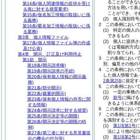
ることができな
第14条
(個人関連情報の提供を受け
方法を用いて表
る喪に対する措置要求)
ことができ、そ
第15条
(仮名加工情報の取扱いに係
(2)
個人識別符号
る義務)
2
この条例におい
第16条
(匿名加工情報の取扱いに係
(1)
特定の個人の
る業務)
できるもの
第3章
個人情報ファイル
(2)
個人に提供さ
第17条
(個人情報ファイル簿の作成
くは電磁的方式
及び公表)
割り当てられ、
第4章
開示、訂正及び利用停止
3
この条例におい
第1節
開示
別、偏見その他の
第18条
(開示請求権)
4
この条例におい
第19条
(開示請求の手続)
した個人情報であ
第20条
(保有個人情報の開示義
2条第2項
に規定す
務)
5
この条例におい
第21条
(部分開示)
(1)
一定の事務の
第22条
(裁量的開示)
(2)
前号
に掲げる
第23条
(保有個人情報の存否に関
きるように体系
する情報)
6
この条例におい
第24条
(開示請求に対する措置)
7
この条例におい
第25条
(開示決定等の期限)
を識別することが
第26条
(開示決定等の期限の特
(1)
第1項第1号
に
例)
法により他の記
第27条
(第三者に対する意見書提
(2)
第1項第2号
に
出の機会の付与等)