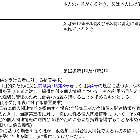
本人の同意があるとき、又は本人に提
又は第12条第1項及び第2項の規定に
されているとき
第12条第1項及び第2項
提供を受ける者に対する措置要求)
用目的のために又は
前条第2項第3号
若しくは
第4号
の規定に基づき、保
供を受ける者に対し、提供に係る個人情報について、その利用の目的若
の適切な管理のために必要な措置を講ずることを求めるものとする。
提供を受ける喪に対する措置要求)
三者に個人関連情報を提供する場合
(当該第三者が当該個人関連情報を
るときは、当該第三者に対し、提供に係る個人関連情報について、その
他の個人関連情報の適切な管理のために必要な措置を講ずることを求め
扱いに係る義務)
令に基づく場合を除くほか、仮名加工情報
(個人情報であるものを除く
を受けた者を除く。)
に提供してはならない。