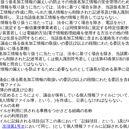
り扱う仮名加工情報の漏えいの防止その他仮名加工情報の安全管理のた
工情報を取り扱うに当たっては、法令に基づく場合を除き、当該仮名加
加工情報の作成に用いられた個人情報から削除された記述等及び個人識別
取得し、又は当該仮名加工情報を他の情報と照合してはならない。
工情報を取り扱うに当たっては、法令に基づく場合を除き、電話をかけ
項に規定する一般信書便事業者若しくは同情第9項に規定する特定信書
リ装置若しくは電磁的方法
(電子情報処理組織を使用する方法その他の
又は住居を訪問するために、当該仮名加工情報に含まれる連絡先その他
、議会に係る仮名加工情報の取扱いの委託
(2以上の段階にわたる委託を含
扱いに係る業務)
名加工情報を取り扱うに当たっては、法令に基づく場合を除き、当該匿
から削除された記述等若しくは個人識別符号若しくは法第43条第1項の
情報と照合してはならない。
工情報の漏えいを防止するために必要なものとして議長が定める基準に
議会に係る匿名加工情報の取扱いの委託
(2以上の段階にわたる委託を含
情報ファイル
簿の作成及び公表)
の定めるところにより、議会が保有している個人情報ファイルについて
個人情報ファイル簿」という。)
を作成し、公表しなければならない。
イルの名称
イルが利用に供される事務をつかさどる組織の名称
イルの利用目的
イルに記録される項目
(以下この条において「記録項目」という。)
及び
。
次項第1号オ
において同じ。)
として個人情報ファイルに記録される個