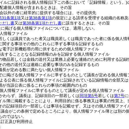
イルに記録される個人情報
(以下この条において「記録情報」という。)
配慮個人情報が含まれるときは、その旨
会以外の者に経常的に提供する場合には、その提供先
第31条第1項
又は
第38条第1項
の規定による請求を受理する組織の名称及
項ただし書
又は
第38条第1項ただし書
に該当するときは、その旨
次に掲げる個人情報ファイルについては、適用しない。
人情報ファイル
若しくは議員であった者又は職員若しくは職員であった者に係る個人情
に関する事項その他のこれらに準ずる事項を記録するもの
な電子計算機処理の用に供するための個人情報ファイル
消去することとなる記録情報のみを記録する個人情報ファイル
の物品若しくは金銭の送付又は業務上必要な連絡のために利用する記録
その他の送付又は連絡に必要な事項のみを記録するもの
議長が定める数に満たない個人情報ファイル
でに掲げる個人情報ファイルに準ずるものとして議長が定める個人情報
よる公表に係る個人情報ファイルに記録されている記録情報の全部又は
囲が当該公表に係るこれらの事項の範囲内のもの
個人情報ファイルに準ずるものとして議長が定める個人情報ファイル
かわらず、議長は、記録項目の一部若しくは
同項第5号
若しくは
第7号
に
イル簿に掲載することにより、利用目的に係る事務又は事業の性質上、
その記録項目の一部若しくは事項を記載せず、又はその個人情報ファイ
、議会がこの条例で定めるところにより、個人情報ファイル簿とは別の
ものではない。
、訂正及び利用停止
示