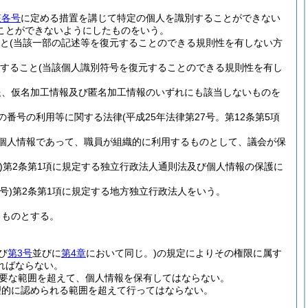
該各号
に定める措置を講じて特定の個人を識別することができない
ことができないようにしたものをいう。
と
(当該一部の記述等を復元することのできる規則性を有しない方
すること
(当該個人識別符号を復元することのできる規則性を有し
報、仮名加工情報及び匿名加工情報のいずれにも該当しないものを
の番号の利用等に関する法律
(平成25年法律第27号。第12条第5項
個人情報であって、職員が組織的に利用するものとして、議会が保
)
第2条第1項に規定する独立行政法人通則法及び個人情報の保護に
号)
第2条第1項に規定する地方独立行政法人をいう。
るものとする。
び
第3号
並びに
第4章
において同じ。)
の規定によりその権限に属す
ればならない。
要な範囲を超えて、個人情報を保有してはならない。
理的に認められる範囲を超えて行ってはならない。