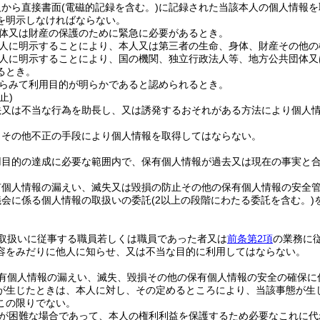
人から直接書面
(電磁的記録を含む。)
に記録された当該本人の個人情報を
を明示しなければならない。
体又は財産の保護のために緊急に必要があるとき。
人に明示することにより、本人又は第三者の生命、身体、財産その他の
人に明示することにより、国の機関、独立行政法人等、地方公共団体又
るとき。
らみて利用目的が明らかであると認められるとき。
止)
法又は不当な行為を助長し、又は誘発するおそれがある方法により個人
りその他不正の手段により個人情報を取得してはならない。
用目的の達成に必要な範囲内で、保有個人情報が過去又は現在の事実と
有個人情報の漏えい、滅失又は毀損の防止その他の保有個人情報の安全
議会に係る個人情報の取扱いの委託
(2以上の段階にわたる委託を含む。)
取扱いに従事する職員若しくは職員であった者又は
前条第2項
の業務に
容をみだりに他人に知らせ、又は不当な目的に利用してはならない。
有個人情報の漏えい、滅失、毀損その他の保有個人情報の安全の確保に
が生じたときは、本人に対し、その定めるところにより、当該事態が生
この限りでない。
が困難な場合であって、本人の権利利益を保護するため必要なこれに代