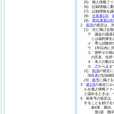
(5)
個人情報ファ
(6)
記録情報に要
(7)
記録情報を議
(8)
次条第1項
、
(9)
第31条第1
2
前項
の規定は、
(1)
次に掲げる個
ア
議会の議員
くは福利厚生
イ
専ら試験的
ウ
1年以内に
エ
資料その他
の氏名、住所
オ
本人の数が
カ
ア
から
オ
ま
(2)
前項
の規定に
項目及び記録範
(3)
前号
に掲げる
3
第1項
の規定にか
ルを個人情報ファ
と認めるときは、
4
前各号の規定は
することを妨げる
第4章
開示
第1節
開