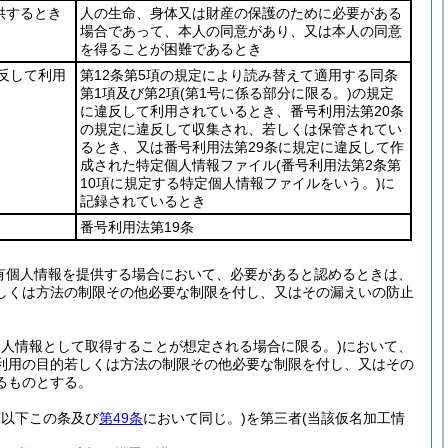
供するとき
人の生命、身体又は財産の保護のために必要がある
場合であって、本人の同意があり、又は本人の同意
を得ることが困難であるとき
違反して利用
第12条第5項の規定により読み替えて適用する同条
第1項及び第2項
(第1号に係る部分に限る。)
の規定
に違反して利用されているとき、番号利用法第20条
の規定に違反して収集され、若しくは保管されてい
るとき、又は番号利用法第29条に規定に違反して作
成された特定個人情報ファイル
(番号利用法第2条第
10項に規定する特定個人情報ファイルをいう。)
に
記録されているとき
番号利用法第19条
有個人情報を提供する場合において、必要があると認めるときは、
しくは方法の制限その他必要な制限を付し、又はその漏えいの防止
個人情報として取得することが想定される場合に限る。)
において、
利用の目的若しくは方法の制限その他必要な制限を付し、又はその
るものとする。
。以下この条及び
第49条
において同じ。)
を第三者
(当該仮名加工情