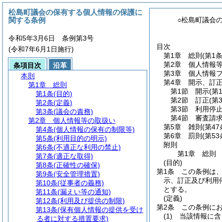
松島町議会の保有する個人情報の保護に
関する条例
○松島町議会
令和5年3月6日 条例第3号
目次
(令和7年6月1日施行)
第1章
総則
(第1
第2章
個人情報
条項目次
沿革
第3章
個人情報
本則
第4章
開示、訂
第1章
総則
第1節
開示
(第
第1条
(目的)
第2節
訂正
(第
第2条
(定義)
第3節
利用停
第3条
(議会の責務)
第4節
審査請
第2章
個人情報等の取扱い
第5章
雑則
(第4
第4条
(個人情報の保有の制限等)
第6章
罰則
(第5
第5条
(利用目的の明示)
附則
第6条
(不適正な利用の禁止)
第1章
総則
第7条
(適正な取得)
(目的)
第8条
(正確性の確保)
第1条
この条例は
第9条
(安全管理措置)
示、訂正及び利用
第10条
(従事者の義務)
とする。
第11条
(漏えい等の通知)
(定義)
第12条
(利用及び提供の制限)
第2条
この条例に
第13条
(保有個人情報の提供を受け
(1)
当該情報に含
る者に対する措置要求)