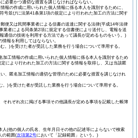
めに必要かつ適切な措置を講じなければならない。
工情報の作成に用いられた個人情報に係る本人を識別するために、
符号並びに法第41条第1項の規定により行われた加工の方法に関す
、郵便又は民間事業者による信書の送達に関する法律
(平成14年法律
便事業者による同条第2項に規定する信書便により送付し、電報を送
情報通信の技術を利用する方法であって議長が定めるものをいう。)
の情報を利用してはならない。
む。)
を受けた者が受託した業務を行う場合について準用する。
名加工情報の作成に用いられた個人情報に係る本人を識別するため
規定により行われた加工の方法に関する情報を取得し、又は当該匿
従い、匿名加工情報の適切な管理のために必要な措置を講じなけれ
む。)
を受けた者が受託した業務を行う場合について準用する。
、それぞれ次に掲げる事項その他議長が定める事項を記載した帳簿
本人
(他の個人の氏名、生年月日その他の記述等によらないで検索
人の範囲
(
次項第2号
において「記録範囲」という。)