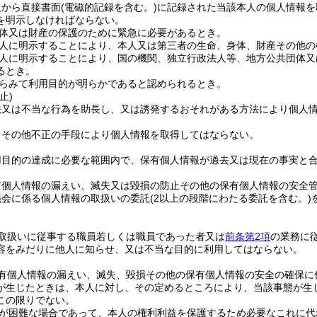
人から直接書面
(電磁的記録を含む。)
に記録された当該本人の個人情報を
を明示しなければならない。
体又は財産の保護のために緊急に必要があるとき。
人に明示することにより、本人又は第三者の生命、身体、財産その他の
人に明示することにより、国の機関、独立行政法人等、地方公共団体又
るとき。
らみて利用目的が明らかであると認められるとき。
止)
法又は不当な行為を助長し、又は誘発するおそれがある方法により個人
りその他不正の手段により個人情報を取得してはならない。
用目的の達成に必要な範囲内で、保有個人情報が過去又は現在の事実と
有個人情報の漏えい、滅失又は毀損の防止その他の保有個人情報の安全
議会に係る個人情報の取扱いの委託
(2以上の段階にわたる委託を含む。)
取扱いに従事する職員若しくは職員であった者又は
前条第2項
の業務に
容をみだりに他人に知らせ、又は不当な目的に利用してはならない。
有個人情報の漏えい、滅失、毀損その他の保有個人情報の安全の確保に
が生じたときは、本人に対し、その定めるところにより、当該事態が生
この限りでない。
が困難な場合であって、本人の権利利益を保護するため必要なこれに代