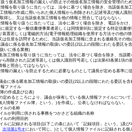
り扱う仮名加工情報の漏えいの防止その他仮名加工情報の安全管理のた
工情報を取り扱うに当たっては、法令に基づく場合を除き、当該仮名加
加工情報の作成に用いられた個人情報から削除された記述等及び個人識別
取得し、又は当該仮名加工情報を他の情報と照合してはならない。
工情報を取り扱うに当たっては、法令に基づく場合を除き、電話をかけ
項に規定する一般信書便事業者若しくは同情第9項に規定する特定信書
リ装置若しくは電磁的方法
(電子情報処理組織を使用する方法その他の
又は住居を訪問するために、当該仮名加工情報に含まれる連絡先その他
、議会に係る仮名加工情報の取扱いの委託
(2以上の段階にわたる委託を含
扱いに係る業務)
名加工情報を取り扱うに当たっては、法令に基づく場合を除き、当該匿
から削除された記述等若しくは個人識別符号若しくは法第43条第1項の
情報と照合してはならない。
工情報の漏えいを防止するために必要なものとして議長が定める基準に
議会に係る匿名加工情報の取扱いの委託
(2以上の段階にわたる委託を含
情報ファイル
簿の作成及び公表)
の定めるところにより、議会が保有している個人情報ファイルについて
個人情報ファイル簿」という。)
を作成し、公表しなければならない。
イルの名称
イルが利用に供される事務をつかさどる組織の名称
イルの利用目的
イルに記録される項目
(以下この条において「記録項目」という。)
及び
。
次項第1号オ
において同じ。)
として個人情報ファイルに記録される個