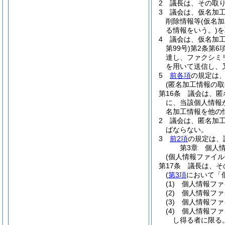
2
議長は、その取
3
議会は、仮名加
削除情報等
(仮名
る情報をいう。)
を
4
議会は、仮名加
第99号)
第2条第6
達し、ファクシミ
を用いて送信し、
5
前各項
の規定は
(匿名加工情報の取
第16条
議会は、匿
に、当該個人情報
名加工情報を他の
2
議会は、匿名加
ばならない。
3
前2項
の規定は、
第3章
個人
(個人情報ファイル
第17条
議長は、そ
(
第3項
において「
(1)
個人情報ファ
(2)
個人情報ファ
(3)
個人情報ファ
(4)
個人情報ファ
し得る者に限る