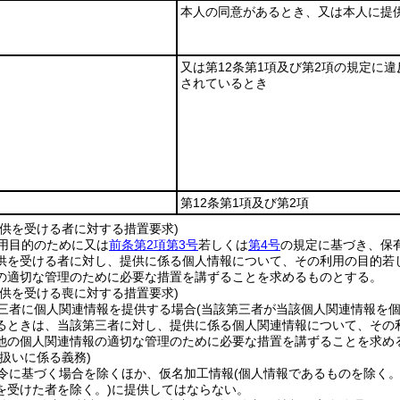
本人の同意があるとき、又は本人に提
又は第12条第1項及び第2項の規定に
されているとき
第12条第1項及び第2項
提供を受ける者に対する措置要求)
用目的のために又は
前条第2項第3号
若しくは
第4号
の規定に基づき、保
供を受ける者に対し、提供に係る個人情報について、その利用の目的若
の適切な管理のために必要な措置を講ずることを求めるものとする。
提供を受ける喪に対する措置要求)
三者に個人関連情報を提供する場合
(当該第三者が当該個人関連情報を
るときは、当該第三者に対し、提供に係る個人関連情報について、その
他の個人関連情報の適切な管理のために必要な措置を講ずることを求め
扱いに係る義務)
令に基づく場合を除くほか、仮名加工情報
(個人情報であるものを除く
を受けた者を除く。)
に提供してはならない。