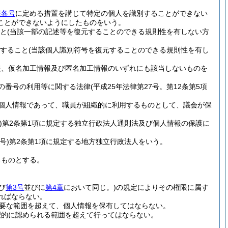
該各号
に定める措置を講じて特定の個人を識別することができない
ことができないようにしたものをいう。
と
(当該一部の記述等を復元することのできる規則性を有しない方
すること
(当該個人識別符号を復元することのできる規則性を有し
報、仮名加工情報及び匿名加工情報のいずれにも該当しないものを
の番号の利用等に関する法律
(平成25年法律第27号。第12条第5項
個人情報であって、職員が組織的に利用するものとして、議会が保
)
第2条第1項に規定する独立行政法人通則法及び個人情報の保護に
号)
第2条第1項に規定する地方独立行政法人をいう。
るものとする。
び
第3号
並びに
第4章
において同じ。)
の規定によりその権限に属す
ればならない。
要な範囲を超えて、個人情報を保有してはならない。
理的に認められる範囲を超えて行ってはならない。