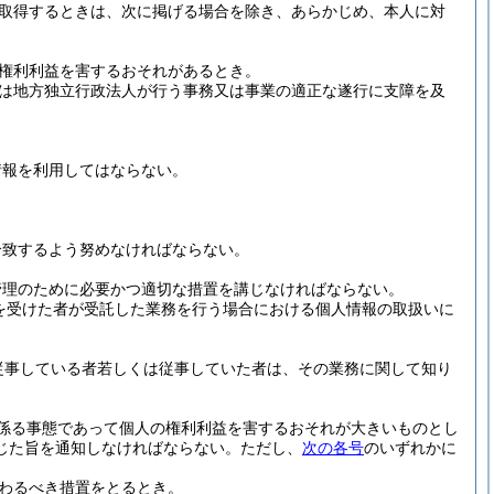
取得するときは、次に掲げる場合を除き、あらかじめ、本人に対
権利利益を害するおそれがあるとき。
は地方独立行政法人が行う事務又は事業の適正な遂行に支障を及
情報を利用してはならない。
合致するよう努めなければならない。
管理のために必要かつ適切な措置を講じなければならない。
を受けた者が受託した業務を行う場合における個人情報の取扱いに
従事している者若しくは従事していた者は、その業務に関して知り
係る事態であって個人の権利利益を害するおそれが大きいものとし
じた旨を通知しなければならない。
ただし、
次の各号
のいずれかに
わるべき措置をとるとき。