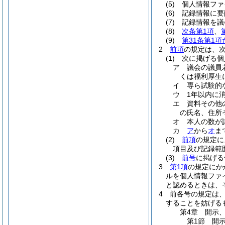
(5)
個人情報ファ
(6)
記録情報に要
(7)
記録情報を議
(8)
次条第1項
、
(9)
第31条第1
2
前項
の規定は、
(1)
次に掲げる個
ア
議会の議員
くは福利厚生
イ
専ら試験的
ウ
1年以内に
エ
資料その他
の氏名、住所
オ
本人の数が
カ
ア
から
オ
ま
(2)
前項
の規定に
項目及び記録範
(3)
前号
に掲げる
3
第1項
の規定にか
ルを個人情報ファ
と認めるときは、
4
前各号の規定は
することを妨げる
第4章
開示
第1節
開