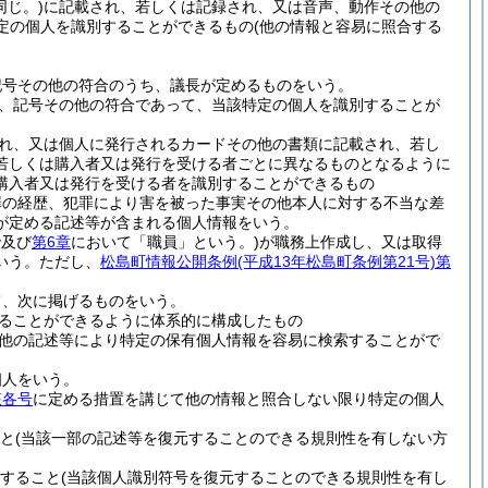
じ。)
に記載され、若しくは記録され、又は音声、動作その他の
定の個人を識別することができるもの
(他の情報と容易に照合する
記号その他の符合のうち、議長が定めるものをいう。
、記号その他の符合であって、当該特定の個人を識別することが
れ、又は個人に発行されるカードその他の書類に記載され、若し
若しくは購入者又は発行を受ける者ごとに異なるものとなるように
購入者又は発行を受ける者を識別することができるもの
罪の経歴、犯罪により害を被った事実その他本人に対する不当な差
が定める記述等が含まれる個人情報をいう。
で及び
第6章
において「職員」という。)
が職務上作成し、又は取得
いう。
ただし、
松島町情報公開条例
(平成13年松島町条例第21号)
第
て、次に掲げるものをいう。
ることができるように体系的に構成したもの
他の記述等により特定の保有個人情報を容易に検索することがで
個人をいう。
該各号
に定める措置を講じて他の情報と照合しない限り特定の個人
と
(当該一部の記述等を復元することのできる規則性を有しない方
すること
(当該個人識別符号を復元することのできる規則性を有し