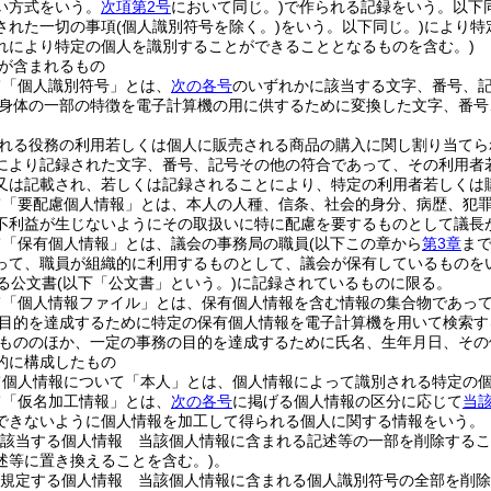
い方式をいう。
次項第2号
において同じ。)
で作られる記録をいう。以下同
された一切の事項
(個人識別符号を除く。)
をいう。以下同じ。)
により特
れにより特定の個人を識別することができることとなるものを含む。)
が含まれるもの
て「個人識別符号」とは、
次の各号
のいずれかに該当する文字、番号、
身体の一部の特徴を電子計算機の用に供するために変換した文字、番号
れる役務の利用若しくは個人に販売される商品の購入に関し割り当てら
により記録された文字、番号、記号その他の符合であって、その利用者
又は記載され、若しくは記録されることにより、特定の利用者若しくは
て「要配慮個人情報」とは、本人の人種、信条、社会的身分、病歴、犯
不利益が生じないようにその取扱いに特に配慮を要するものとして議長
て「保有個人情報」とは、議会の事務局の職員
(以下この章から
第3章
ま
って、職員が組織的に利用するものとして、議会が保有しているものを
る公文書
(以下「公文書」という。)
に記録されているものに限る。
て「個人情報ファイル」とは、保有個人情報を含む情報の集合物であっ
目的を達成するために特定の保有個人情報を電子計算機を用いて検索す
もののほか、一定の事務の目的を達成するために氏名、生年月日、その
的に構成したもの
て個人情報について「本人」とは、個人情報によって識別される特定の
て「仮名加工情報」とは、
次の各号
に掲げる個人情報の区分に応じて
当
できないように個人情報を加工して得られる個人に関する情報をいう。
該当する個人情報 当該個人情報に含まれる記述等の一部を削除するこ
述等に置き換えることを含む。)
。
規定する個人情報 当該個人情報に含まれる個人識別符号の全部を削除