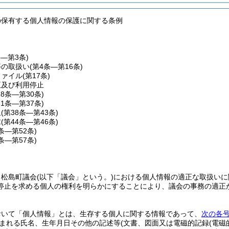
の保有する個人情報の保護に関する条例
条―第3条)
等の取扱い
(第4条―第16条)
ファイル
(第17条)
正及び利用停止
18条―第30条)
31条―第37条)
止
(第38条―第43条)
求
(第44条―第46条)
7条―第52条)
3条―第57条)
、松島町議会
(以下「議会」という。)
における個人情報の適正な取扱いに
停止を求める個人の権利を明らかにすることにより、議会の事務の適正
おいて「個人情報」とは、生存する個人に関する情報であって、
次の各
まれる氏名、生年月日その他の記述等
(文書、図面又は電磁的記録
(電磁