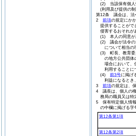
(2)
当該保有個人
(利用及び提供の制
第12条
議会は、法
2
前項
の規定にか
提供することがで
侵害するおそれが
(1)
本人の同意が
(2)
議会が法令の
について相当の
(3)
町長、教育委
の地方公共団体
場合において、
利用することに
(4)
前3号
に掲げ
利益になるとき
3
前項
の規定は、
4
議長は、個人の
務局の職員又は特
5
保有特定個人情
の中欄に掲げる字
第12条第1項
第12条第2項