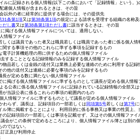
イルに記録される個人情報
(以下この条において「記録情報」という。)
配慮個人情報が含まれるときは、その旨
会以外の者に経常的に提供する場合には、その提供先
第31条第1項
又は
第38条第1項
の規定による請求を受理する組織の名称及
項ただし書
又は
第38条第1項ただし書
に該当するときは、その旨
次に掲げる個人情報ファイルについては、適用しない。
人情報ファイル
若しくは議員であった者又は職員若しくは職員であった者に係る個人情
に関する事項その他のこれらに準ずる事項を記録するもの
な電子計算機処理の用に供するための個人情報ファイル
消去することとなる記録情報のみを記録する個人情報ファイル
の物品若しくは金銭の送付又は業務上必要な連絡のために利用する記録
その他の送付又は連絡に必要な事項のみを記録するもの
議長が定める数に満たない個人情報ファイル
でに掲げる個人情報ファイルに準ずるものとして議長が定める個人情報
よる公表に係る個人情報ファイルに記録されている記録情報の全部又は
囲が当該公表に係るこれらの事項の範囲内のもの
個人情報ファイルに準ずるものとして議長が定める個人情報ファイル
かわらず、議長は、記録項目の一部若しくは
同項第5号
若しくは
第7号
に
イル簿に掲載することにより、利用目的に係る事務又は事業の性質上、
その記録項目の一部若しくは事項を記載せず、又はその個人情報ファイ
、議会がこの条例で定めるところにより、個人情報ファイル簿とは別の
ものではない。
、訂正及び利用停止
示