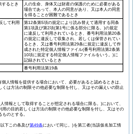
供するとき
人の生命、身体又は財産の保護のために必要がある
場合であって、本人の同意があり、又は本人の同意
を得ることが困難であるとき
違反して利用
第12条第5項の規定により読み替えて適用する同条
第1項及び第2項
(第1号に係る部分に限る。)
の規定
に違反して利用されているとき、番号利用法第20条
の規定に違反して収集され、若しくは保管されてい
るとき、又は番号利用法第29条に規定に違反して作
成された特定個人情報ファイル
(番号利用法第2条第
10項に規定する特定個人情報ファイルをいう。)
に
記録されているとき
番号利用法第19条
有個人情報を提供する場合において、必要があると認めるときは、
しくは方法の制限その他必要な制限を付し、又はその漏えいの防止
個人情報として取得することが想定される場合に限る。)
において、
利用の目的若しくは方法の制限その他必要な制限を付し、又はその
るものとする。
。以下この条及び
第49条
において同じ。)
を第三者
(当該仮名加工情