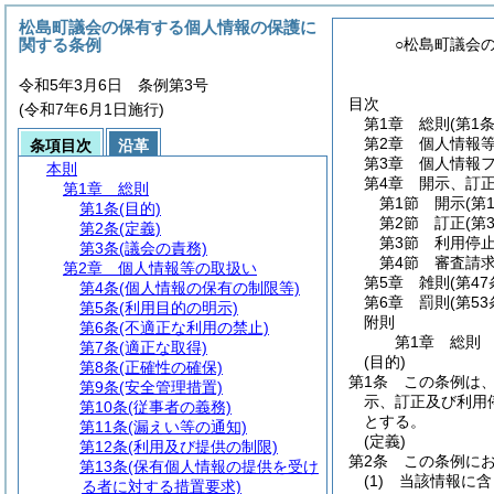
松島町議会の保有する個人情報の保護に
関する条例
○松島町議会
令和5年3月6日 条例第3号
目次
(令和7年6月1日施行)
第1章
総則
(第1
第2章
個人情報
条項目次
沿革
第3章
個人情報
本則
第4章
開示、訂
第1章
総則
第1節
開示
(第
第1条
(目的)
第2節
訂正
(第
第2条
(定義)
第3節
利用停
第3条
(議会の責務)
第4節
審査請
第2章
個人情報等の取扱い
第5章
雑則
(第4
第4条
(個人情報の保有の制限等)
第6章
罰則
(第5
第5条
(利用目的の明示)
附則
第6条
(不適正な利用の禁止)
第1章
総則
第7条
(適正な取得)
(目的)
第8条
(正確性の確保)
第1条
この条例は
第9条
(安全管理措置)
示、訂正及び利用
第10条
(従事者の義務)
とする。
第11条
(漏えい等の通知)
(定義)
第12条
(利用及び提供の制限)
第2条
この条例に
第13条
(保有個人情報の提供を受け
(1)
当該情報に含
る者に対する措置要求)