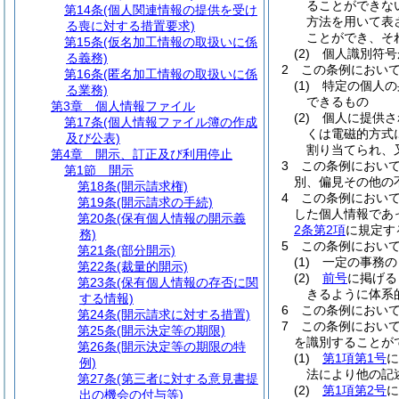
ることができな
第14条
(個人関連情報の提供を受け
方法を用いて表
る喪に対する措置要求)
ことができ、そ
第15条
(仮名加工情報の取扱いに係
(2)
個人識別符号
る義務)
2
この条例におい
第16条
(匿名加工情報の取扱いに係
(1)
特定の個人の
る業務)
できるもの
第3章
個人情報ファイル
(2)
個人に提供さ
第17条
(個人情報ファイル簿の作成
くは電磁的方式
及び公表)
割り当てられ、
第4章
開示、訂正及び利用停止
3
この条例におい
第1節
開示
別、偏見その他の
第18条
(開示請求権)
4
この条例におい
第19条
(開示請求の手続)
した個人情報であ
第20条
(保有個人情報の開示義
2条第2項
に規定す
務)
5
この条例におい
第21条
(部分開示)
(1)
一定の事務の
第22条
(裁量的開示)
(2)
前号
に掲げる
第23条
(保有個人情報の存否に関
きるように体系
する情報)
6
この条例におい
第24条
(開示請求に対する措置)
7
この条例におい
第25条
(開示決定等の期限)
を識別することが
第26条
(開示決定等の期限の特
(1)
第1項第1号
に
例)
法により他の記
第27条
(第三者に対する意見書提
(2)
第1項第2号
に
出の機会の付与等)