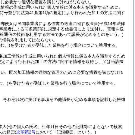
めに必要かつ適切な措置を講じなければならない。
工情報の作成に用いられた個人情報に係る本人を識別するために、
符号並びに法第41条第1項の規定により行われた加工の方法に関す
、郵便又は民間事業者による信書の送達に関する法律
(平成14年法律
便事業者による同条第2項に規定する信書便により送付し、電報を送
情報通信の技術を利用する方法であって議長が定めるものをいう。)
の情報を利用してはならない。
む。)
を受けた者が受託した業務を行う場合について準用する。
名加工情報の作成に用いられた個人情報に係る本人を識別するため
規定により行われた加工の方法に関する情報を取得し、又は当該匿
従い、匿名加工情報の適切な管理のために必要な措置を講じなけれ
む。)
を受けた者が受託した業務を行う場合について準用する。
、それぞれ次に掲げる事項その他議長が定める事項を記載した帳簿
本人
(他の個人の氏名、生年月日その他の記述等によらないで検索
人の範囲
(
次項第2号
において「記録範囲」という。)