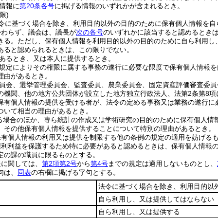
情報に
第20条各号
に掲げる情報のいずれかが含まれるとき。
限)
令に基づく場合を除き、利用目的以外の目的のために保有個人情報を自
かわらず、議会は、議長が
次の各号
のいずれかに該当すると認めるとき
きる。
ただし、保有個人情報を利用目的以外の目的のために自ら利用し
あると認められるときは、この限りでない。
あるとき、又は本人に提供するとき。
規定によりその権限に属する事務の遂行に必要な限度で保有個人情報を
理由があるとき。
員会、選挙管理委員会、監査委員、農業委員会、固定資産評価審査委員
の機関、他の地方公共団体が設立した地方独立行政法人、法第2条第8
保有個人情報の提供を受ける者が、法令の定める事務又は業務の遂行に
ついて相当の理由があるとき。
る場合のほか、専ら統計の作成又は学術研究の目的のために保有個人情
、その他保有個人情報を提供することについて特別の理由があるとき。
保有個人情報の利用又は提供を制限する他の条例の規定の適用を妨げる
権利利益を保護するため特に必要があると認めるときは、保有個人情報
定の課の職員に限るものとする。
報に関しては、
第2項第2号
から
第4号
までの規定は適用しないものとし、
句は、
同表
の右欄に掲げる字句とする。
法令に基づく場合を除き、利用目的以
自ら利用し、又は提供してはならない
自ら利用し、又は提供する