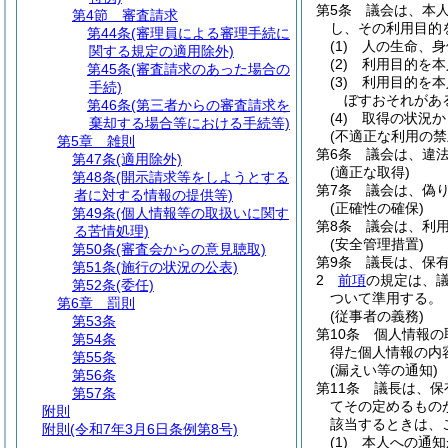
第5条
議会は、本
第4節
審査請求
し、その利用目的
第44条
(審理員による審理手続に
(1)
人の生命、身
関する規定の適用除外)
(2)
利用目的を本
第45条
(審査請求のあった場合の
(3)
利用目的を本
手続)
ぼすおそれがあ
第46条
(第三者からの審査請求を
(4)
取得の状況か
棄却する場合等における手続等)
(不適正な利用の禁
第5章
雑則
第6条
議会は、違
第47条
(適用除外)
(適正な取得)
第48条
(開示請求等をしようとする
第7条
議会は、偽
者に対する情報の提供等)
(正確性の確保)
第49条
(個人情報等の取扱いに関す
第8条
議会は、利
る苦情処理)
(安全管理措置)
第50条
(審査会からの意見聴取)
第9条
議長は、保
第51条
(施行の状況の公表)
2
前項
の規定は、
第52条
(委任)
ついて準用する。
第6章
罰則
(従事者の義務)
第53条
第10条
個人情報の
第54条
得た個人情報の内
第55条
(漏えい等の通知)
第56条
第11条
議長は、保
第57条
てその定めるもの
附則
該当するときは、
附則
(令和7年3月6日条例第8号)
(1)
本人への通知