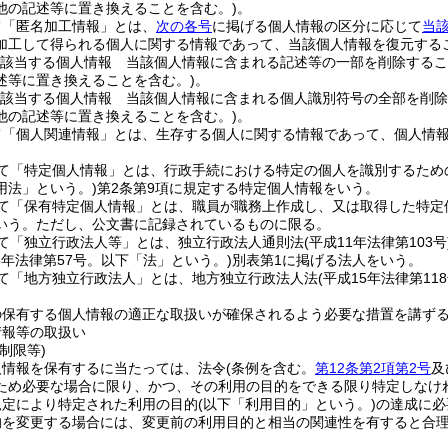
他の記述等に置き換えることを含む。)
。
て「匿名加工情報」とは、
次の各号
に掲げる個人情報の区分に応じて
当
加工して得られる個人に関する情報であって、当該個人情報を復元する
該当する個人情報 当該個人情報に含まれる記述等の一部を削除するこ
述等に置き換えることを含む。)
。
該当する個人情報 当該個人情報に含まれる個人識別符号の全部を削除
他の記述等に置き換えることを含む。)
。
て「個人関連情報」とは、生存する個人に関する情報であって、個人情
て「特定個人情報」とは、行政手続における特定の個人を識別するため
用法」という。)
第2条第9項に規定する特定個人情報をいう。
て「保有特定個人情報」とは、職員が職務上作成し、又は取得した特定
いう。
ただし、公文書に記録されているものに限る。
て「独立行政法人等」とは、独立行政法人通則法
(平成11年法律第103号
15年法律第57号。以下「法」という。)
別表第1に掲げる法人をいう。
て「地方独立行政法人」とは、地方独立行政法人法
(平成15年法律第118
の保有する個人情報の適正な取扱いが確保されるよう必要な措置を講ず
情報等の取扱い
制限等)
人情報を保有するに当たっては、法令
(条例を含む。
第12条第2項第2号
及
ため必要な場合に限り、かつ、その利用の目的をできる限り特定しなけ
規定により特定された利用の目的
(以下「利用目的」という。)
の達成に必
的を変更する場合には、変更前の利用目的と相当の関連性を有すると合