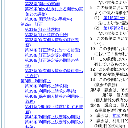
ない方法により
第28条
(開示の実施)
8
この条例におい
第29条
(他の法令による開示の実
ように個人情報を
施との調整)
(1)
第1項第1号
に
第30条
(開示請求の手数料)
法により他の記
第2節
訂正
(2)
第1項第2号
に
第31条
(訂正請求権)
ない方法により
第32条
(訂正請求の手続)
9
この条例におい
第33条
(保有個人情報の訂正義
いう。
務)
10
この条例におい
第34条
(訂正請求に対する措置)
において「番号利
第35条
(訂正決定等の期限)
11
この条例におい
第36条
(訂正決定等の期限の特
有しているものを
例)
12
この条例におい
第37条
(保有個人情報の提供先へ
関する法律
(平成
の通知)
13
この条例におい
第3節
利用停止
(議会の責務)
第38条
(利用停止請求権)
第3条
議会は、そ
第39条
(利用停止請求の手続)
第2章
個人
第40条
(保有個人情報の利用停止
(個人情報の保有の
義務)
第4条
議会は、個
第41条
(利用停止請求に対する措
る事務を遂行する
置)
2
議会は、
前項
の
第42条
(利用停止決定等の期限)
3
議会は、利用目
第43条
(利用停止決定等の期限の
(利用目的の明示)
特例)