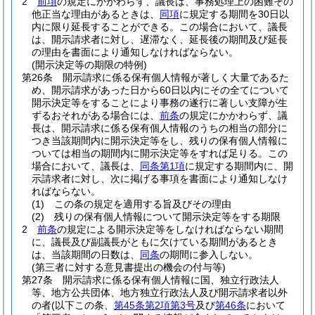
2
前項
の規定にかかわらず、議長は、事務処理上の困難その
他正当な理由があるときは、
同項
に規定する期間を30日以
内に限り延長することができる。
この場合において、議長
は、開示請求者に対し、遅滞なく、延長後の期間及び延長
の理由を書面により通知しなければならない。
(開示決定等の期限の特例)
第26条
開示請求に係る保有個人情報が著しく大量であるた
め、開示請求があった日から60日以内にその全てについて
開示決定等をすることにより事務の遂行に著しい支障が生
ずるおそれがある場合には、
前条
の規定にかかわらず、議
長は、開示請求に係る保有個人情報のうちの相当の部分に
つき当該期間内に開示決定等をし、残りの保有個人情報に
ついては相当の期間内に開示決定等をすれば足りる。
この
場合において、議長は、
同条第1項
に規定する期間内に、開
示請求者に対し、次に掲げる事項を書面により通知しなけ
ればならない。
(1)
この条の規定を適用する旨及びその理由
(2)
残りの保有個人情報について開示決定等をする期限
2
前条
の規定による開示決定等をしなければならない期間
に、議長及び副議長がともに欠けている期間があるとき
は、当該期間の日数は、
同条
の期間に参入しない。
(第三者に対する意見書提出の機会の付与等)
第27条
開示請求に係る保有個人情報に国、独立行政法人
等、地方公共団体、地方独立行政法人及び開示請求者以外
の者
(以下この条、
第45条第2項第3号
及び
第46条
において