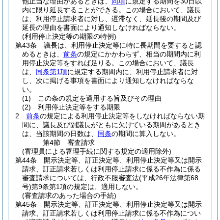
他正当な理由があるときは、
同項
に規定する期間を30日以
内に限り延長することができる。
この場合において、議長
は、利用停止請求者に対し、遅滞なく、延長後の期間及び
延長の理由を書面により通知しなければならない。
(利用停止決定等の期限の特例)
第43条
議長は、利用停止決定等に特に長期間を要すると認
めるときは、
前条
の規定にかかわらず、相当の期間内に利
用停止決定等をすれば足りる。
この場合において、議長
は、
同条第1項
に規定する期間内に、利用停止請求者に対
し、次に掲げる事項を書面により通知しなければならな
い。
(1)
この条の規定を適用する旨及びその理由
(2)
利用停止決定等をする期限
2
前条
の規定による利用停止決定等をしなければならない期
間に、議長及び副議長がともに欠けている期間があるとき
は、当該期間の日数は、
同条
の期間に算入しない。
第4節
審査請求
(審理員による審理手続に関する規定の適用除外)
第44条
開示決定等、訂正決定等、利用停止決定等又は開示
請求、訂正請求若しくは利用停止請求に係る不作為に係る
審査請求については、行政不服審査法
(平成26年法律第68
号)
第9条第1項の規定は、適用しない。
(審査請求のあった場合の手続)
第45条
開示決定等、訂正決定等、利用停止決定等又は開示
請求、訂正請求若しくは利用停止請求に係る不作為につい