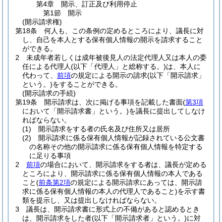
第4章
開示、訂正及び利用停止
第1節
開示
(開示請求権)
第18条
何人も、この条例の定めるところにより、議長に対
し、自己を本人とする保有個人情報の開示を請求すること
ができる。
2
未成年者若しくは成年被後見人の法定代理人又は本人の委
任による代理人
(以下「代理人」と総称する。)
は、本人に
代わって、
前項
の規定による開示の請求
(以下「開示請求」
という。)
をすることができる。
(開示請求の手続)
第19条
開示請求は、次に掲げる事項を記載した書面
(
第3項
において「開示請求書」という。)
を議長に提出してしなけ
ればならない。
(1)
開示請求をする者の氏名及び住所又は居所
(2)
開示請求に係る保有個人情報が記録されている公文書
の名称その他の開示請求に係る保有個人情報を特定する
に足りる事項
2
前項
の場合において、開示請求をする者は、議長が定める
ところにより、開示請求に係る保有個人情報の本人である
こと
(
前条第2項
の規定による開示請求にあっては、開示請
求に係る保有個人情報の本人の代理人であること)
を示す書
類を提示し、又は提出しなければならない。
3
議長は、開示請求書に形式上の不備があると認めるとき
は、開示請求をした者
(以下「開示請求者」という。)
に対