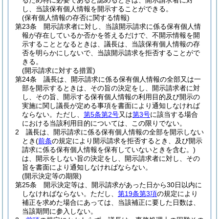
るため特に必要であると認めるときは、開示請求者に対
し、当該保有個人情報を開示することができる。
(保有個人情報の存否に関する情報)
第23条
開示請求者に対し、当該開示請求に係る保有個人情
報が存在しているか否かを答えるだけで、不開示情報を開
示することとなるときは、議長は、当該保有個人情報の存
否を明らかにしないで、当該開示請求を拒否することがで
きる。
(開示請求に対する措置)
第24条
議長は、開示請求に係る保有個人情報の全部又は一
部を開示するときは、その旨の決定をし、開示請求者に対
し、その旨、開示する保有個人情報の利用目的及び開示の
実施に関し議長が定める事項を書面により通知しなければ
ならない。
ただし、
第5条第2号
又は
第3号
に該当する場合
における当該利用目的については、この限りでない。
2
議長は、開示請求に係る保有個人情報の全部を開示しない
とき
(
前条
の規定により開示請求を拒否するとき、及び開示
請求に係る保有個人情報を保有していないときを含む。)
は、開示をしない旨の決定をし、開示請求者に対し、その
旨を書面により通知しなければならない。
(開示決定等の期限)
第25条
開示決定等は、開示請求があった日から30日以内に
しなければならない。
ただし、
第19条第3項
の規定により
補正を求めた場合にあっては、当該補正に要した日数は、
当該期間に参入しない。