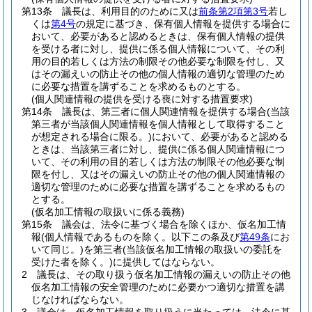
第13条
議長は、利用目的のために又は
前条第2項第3号
若し
くは
第4号
の規定に基づき、保有個人情報を提供する場合に
おいて、必要があると認めるときは、保有個人情報の提供
を受ける者に対し、提供に係る個人情報について、その利
用の目的若しくは方法の制限その他必要な制限を付し、又
はその漏えいの防止その他の個人情報の適切な管理のため
に必要な措置を講ずることを求めるものとする。
(個人関連情報の提供を受ける喪に対する措置要求)
第14条
議長は、第三者に個人関連情報を提供する場合
(当該
第三者が当該個人関連情報を個人情報として取得すること
が想定される場合に限る。)
において、必要があると認める
ときは、当該第三者に対し、提供に係る個人関連情報につ
いて、その利用の目的若しくは方法の制限その他必要な制
限を付し、又はその漏えいの防止その他の個人関連情報の
適切な管理のために必要な措置を講ずることを求めるもの
とする。
(仮名加工情報の取扱いに係る義務)
第15条
議会は、法令に基づく場合を除くほか、仮名加工情
報
(個人情報であるものを除く。以下この条及び
第49条
にお
いて同じ。)
を第三者
(当該仮名加工情報の取扱いの委託を
受けた者を除く。)
に提供してはならない。
2
議長は、その取り扱う仮名加工情報の漏えいの防止その他
仮名加工情報の安全管理のために必要かつ適切な措置を講
じなければならない。