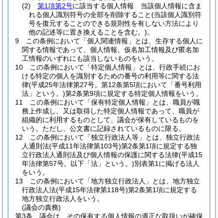
(2)
第1項第2号
に該当する個人情報 当該個人情報に含ま
れる個人識別符号の全部を削除すること
(当該個人識別符
号を復元することのできる規則性を有しない方法により
他の記述等に置き換えることを含む。)
。
9
この条例において「個人関連情報」とは、生存する個人に
関する情報であって、個人情報、仮名加工情報及び匿名加
工情報のいずれにも該当しないものをいう。
10
この条例において「特定個人情報」とは、行政手続にお
ける特定の個人を識別するための番号の利用等に関する法
律
(平成25年法律第27号。第12条第5項において「番号利用
法」という。)
第2条第9項に規定する特定個人情報をいう。
11
この条例において「保有特定個人情報」とは、職員が職
務上作成し、又は取得した特定個人情報であって、職員が
組織的に利用するものとして、議会が保有しているものを
いう。
ただし、公文書に記録されているものに限る。
12
この条例において「独立行政法人等」とは、独立行政法
人通則法
(平成11年法律第103号)
第2条第1項に規定する独
立行政法人通則法及び個人情報の保護に関する法律
(平成15
年法律第57号。以下「法」という。)
別表第1に掲げる法人
をいう。
13
この条例において「地方独立行政法人」とは、地方独立
行政法人法
(平成15年法律第118号)
第2条第1項に規定する
地方独立行政法人をいう。
(議会の責務)
第3条
議会は、その保有する個人情報の適正な取扱いが確保