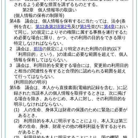
されるよう必要な措置を講ずるものとする。
第2章
個人情報等の取扱い
(個人情報の保有の制限等)
第4条
議会は、個人情報を保有するに当たっては、法令
(条
例を含む。
第12条第2項第2号
及び
第3号
並びに
第4章
におい
て同じ。)
の規定によりその権限に属する事務を遂行するた
め必要な場合に限り、かつ、その利用の目的をできる限り
特定しなければならない。
2
議会は、
前項
の規定により特定された利用の目的
(以下
「利用目的」という。)
の達成に必要な範囲を超えて、個人
情報を保有してはならない。
3
議会は、利用目的を変更する場合には、変更前の利用目的
と相当の関連性を有すると合理的に認められる範囲を超え
て行ってはならない。
(利用目的の明示)
第5条
議会は、本人から直接書面
(電磁的記録を含む。)
に記
録された当該本人の個人情報を取得するときは、次に掲げ
る場合を除き、あらかじめ、本人に対し、その利用目的を
明示しなければならない。
(1)
人の生命、身体又は財産の保護のために緊急に必要が
あるとき。
(2)
利用目的を本人に明示することにより、本人又は第三
者の生命、身体、財産その他の権利利益を害するおそれ
があるとき。
(3)
利用目的を本人に明示することにより、国の機関、独