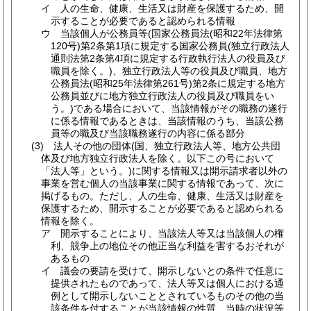
イ
人の生命、健康、生活又は財産を保護するため、開
示することが必要であると認められる情報
ウ
当該個人が公務員等
(国家公務員法
(昭和22年法律第
120号)
第2条第1項に規定する国家公務員
(独立行政法人
通則法第2条第4項に規定する行政執行法人の役員及び
職員を除く。)
、独立行政法人等の役員及び職員、地方
公務員法
(昭和25年法律第261号)
第2条に規定する地方
公務員並びに地方独立行政法人の役員及び職員をい
う。)
である場合において、当該情報がその職務の遂行
に係る情報であるときは、当該情報のうち、当該公務
員等の職及び当該職務遂行の内容に係る部分
(3)
法人その他の団体
(国、独立行政法人等、地方公共団
体及び地方独立行政法人を除く。以下この号において
「法人等」という。)
に関する情報又は開示請求者以外の
事業を営む個人の当該事業に関する情報であって、次に
掲げるもの。
ただし、人の生命、健康、生活又は財産を
保護するため、開示することが必要であると認められる
情報を除く。
ア
開示することにより、当該法人等又は当該個人の権
利、競争上の地位その他正当な利益を害するおそれが
あるもの
イ
議会の要請を受けて、開示しないとの条件で任意に
提供されたものであって、法人等又は個人における通
例として開示しないこととされているものその他の当
該条件を付することが当該情報の性質、当時の状況等