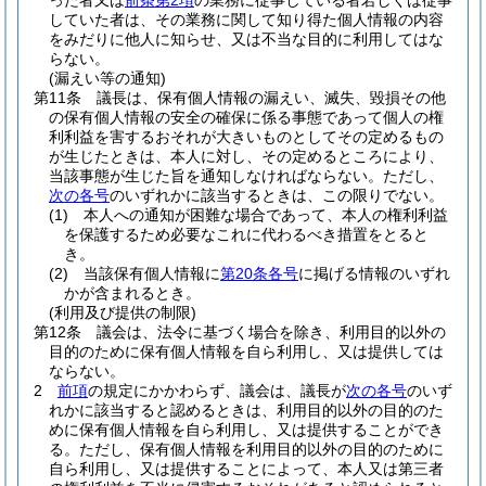
った者又は
前条第2項
の業務に従事している者若しくは従事
していた者は、その業務に関して知り得た個人情報の内容
をみだりに他人に知らせ、又は不当な目的に利用してはな
らない。
(漏えい等の通知)
第11条
議長は、保有個人情報の漏えい、滅失、毀損その他
の保有個人情報の安全の確保に係る事態であって個人の権
利利益を害するおそれが大きいものとしてその定めるもの
が生じたときは、本人に対し、その定めるところにより、
当該事態が生じた旨を通知しなければならない。
ただし、
次の各号
のいずれかに該当するときは、この限りでない。
(1)
本人への通知が困難な場合であって、本人の権利利益
を保護するため必要なこれに代わるべき措置をとると
き。
(2)
当該保有個人情報に
第20条各号
に掲げる情報のいずれ
かが含まれるとき。
(利用及び提供の制限)
第12条
議会は、法令に基づく場合を除き、利用目的以外の
目的のために保有個人情報を自ら利用し、又は提供しては
ならない。
2
前項
の規定にかかわらず、議会は、議長が
次の各号
のいず
れかに該当すると認めるときは、利用目的以外の目的のた
めに保有個人情報を自ら利用し、又は提供することができ
る。
ただし、保有個人情報を利用目的以外の目的のために
自ら利用し、又は提供することによって、本人又は第三者