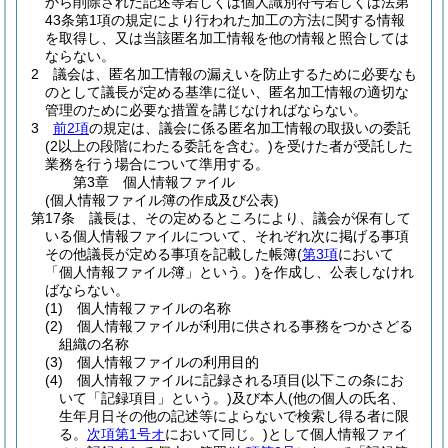
から削除された記述等若しくは個人識別符号若しくは法第
43条第1項の規定により行われた加工の方法に関する情報
を取得し、又は当該匿名加工情報を他の情報と照合しては
ならない。
2
議会は、匿名加工情報の漏えいを防止するために必要なも
のとして議長が定める基準に従い、匿名加工情報の適切な
管理のために必要な措置を講じなければならない。
3
前2項
の規定は、議会に係る匿名加工情報の取扱いの委託
(2以上の段階にわたる委託を含む。)
を受けた者が受託した
業務を行う場合について準用する。
第3章
個人情報ファイル
(個人情報ファイル簿の作成及び公表)
第17条
議長は、その定めるところにより、議会が保有して
いる個人情報ファイルについて、それぞれ次に掲げる事項
その他議長が定める事項を記載した帳簿
(
第3項
において
「個人情報ファイル簿」という。)
を作成し、公表しなけれ
ばならない。
(1)
個人情報ファイルの名称
(2)
個人情報ファイルが利用に供される事務をつかさどる
組織の名称
(3)
個人情報ファイルの利用目的
(4)
個人情報ファイルに記録される項目
(以下この条にお
いて「記録項目」という。)
及び本人
(他の個人の氏名、
生年月日その他の記述等によらないで検索し得る者に限
る。
次項第1号オ
において同じ。)
として個人情報ファイ