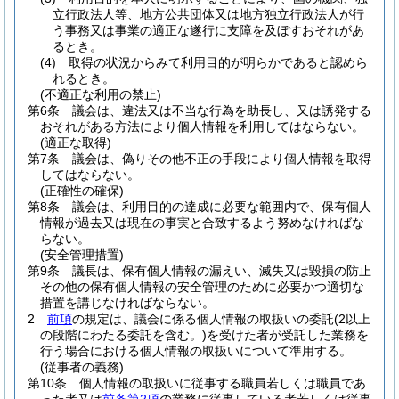
立行政法人等、地方公共団体又は地方独立行政法人が行
う事務又は事業の適正な遂行に支障を及ぼすおそれがあ
るとき。
(4)
取得の状況からみて利用目的が明らかであると認めら
れるとき。
(不適正な利用の禁止)
第6条
議会は、違法又は不当な行為を助長し、又は誘発する
おそれがある方法により個人情報を利用してはならない。
(適正な取得)
第7条
議会は、偽りその他不正の手段により個人情報を取得
してはならない。
(正確性の確保)
第8条
議会は、利用目的の達成に必要な範囲内で、保有個人
情報が過去又は現在の事実と合致するよう努めなければな
らない。
(安全管理措置)
第9条
議長は、保有個人情報の漏えい、滅失又は毀損の防止
その他の保有個人情報の安全管理のために必要かつ適切な
措置を講じなければならない。
2
前項
の規定は、議会に係る個人情報の取扱いの委託
(2以上
の段階にわたる委託を含む。)
を受けた者が受託した業務を
行う場合における個人情報の取扱いについて準用する。
(従事者の義務)
第10条
個人情報の取扱いに従事する職員若しくは職員であ