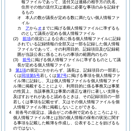
報ファイルであって、送付又は連絡の相手方の氏名、
住所その他の送付又は連絡に必要な事項のみを記録す
るもの
オ
本人の数が議長が定める数に満たない個人情報ファ
イル
カ
ア
から
オ
までに掲げる個人情報ファイルに準ずるも
のとして議長が定める個人情報ファイル
(2)
前項
の規定による公表に係る個人情報ファイルに記録
されている記録情報の全部又は一部を記録した個人情報
ファイルであって、その利用目的、記録項目及び記録範
囲が当該公表に係るこれらの事項の範囲内のもの
(3)
前号
に掲げる個人情報ファイルに準ずるものとして議
長が定める個人情報ファイル
3
第1項
の規定にかかわらず、議長は、記録項目の一部若し
くは
同項第5号
若しくは
第7号
に掲げる事項を個人情報ファ
イル簿に記録し、又は個人情報ファイルを個人情報ファイ
ル簿に掲載することにより、利用目的に係る事務又は事業
の性質上、当該事務又は事業の適正な遂行に著しい支障を
及ぼすおそれがあると認めるときは、その記録項目の一部
若しくは事項を記載せず、又はその個人情報ファイルを個
人情報ファイル簿に掲載しないことができる。
4
前各号の規定は、議会がこの条例で定めるところにより、
個人情報ファイル簿とは別の個人情報の保有の状況に関す
る事項を記載した帳簿を作成し、公表することを妨げるも
のではない。