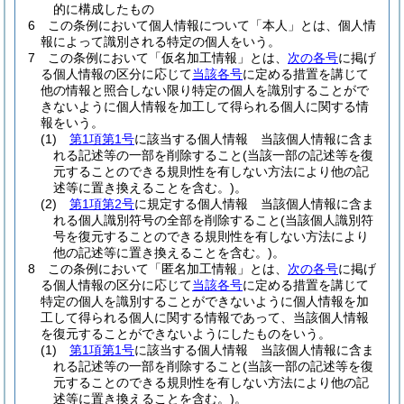
的に構成したもの
6
この条例において個人情報について「本人」とは、個人情
報によって識別される特定の個人をいう。
7
この条例において「仮名加工情報」とは、
次の各号
に掲げ
る個人情報の区分に応じて
当該各号
に定める措置を講じて
他の情報と照合しない限り特定の個人を識別することがで
きないように個人情報を加工して得られる個人に関する情
報をいう。
(1)
第1項第1号
に該当する個人情報 当該個人情報に含ま
れる記述等の一部を削除すること
(当該一部の記述等を復
元することのできる規則性を有しない方法により他の記
述等に置き換えることを含む。)
。
(2)
第1項第2号
に規定する個人情報 当該個人情報に含ま
れる個人識別符号の全部を削除すること
(当該個人識別符
号を復元することのできる規則性を有しない方法により
他の記述等に置き換えることを含む。)
。
8
この条例において「匿名加工情報」とは、
次の各号
に掲げ
る個人情報の区分に応じて
当該各号
に定める措置を講じて
特定の個人を識別することができないように個人情報を加
工して得られる個人に関する情報であって、当該個人情報
を復元することができないようにしたものをいう。
(1)
第1項第1号
に該当する個人情報 当該個人情報に含ま
れる記述等の一部を削除すること
(当該一部の記述等を復
元することのできる規則性を有しない方法により他の記
述等に置き換えることを含む。)
。