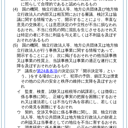
に照らして合理的であると認められるもの
(4)
国の機関、独立行政法人等、地方公共団体及び地方独
立行政法人の内部又は相互間における審議、検討又は協
議に関する情報であって、開示することにより、率直な
意見の交換若しくは意思決定の中立性が不当に損なわれ
るおそれ、不当に住民の間に混乱を生じさせるおそれ又
は特定の者に不当に利益を与え若しくは不利益を及ぼす
おそれがあるもの
(5)
国の機関、独立行政法人等、地方公共団体又は地方独
立行政法人が行う事務又は事業に関する情報であって、
開示することにより、次に掲げるおそれその他当該事務
又は事業の性質上、当該事務又は事業の適正な遂行に支
障を及ぼすおそれがあるもの
ア
議長が
第24条各項
の決定
(以下「開示決定等」とい
う。)
をする場合において、犯罪の予防、鎮圧又は捜査
その他の公共の安全と秩序の維持に支障を及ぼすおそ
れ
イ
監査、検査、試験又は租税等の賦課若しくは徴収に
係る事務に関し、正確な事実の把握を困難にするおそ
れ又は違法若しくは不当な行為を容易にし、若しくは
その発見を困難にするおそれ
ウ
契約、交渉又争訟に係る事務に関し、国、独立行政
法人等、地方公共団体又は地方独立行政法人の財産上
の利益又は当事者としての地位を不当に害するおそれ
エ
調査研究に係る事務に関し、公正かつ能率的な遂行