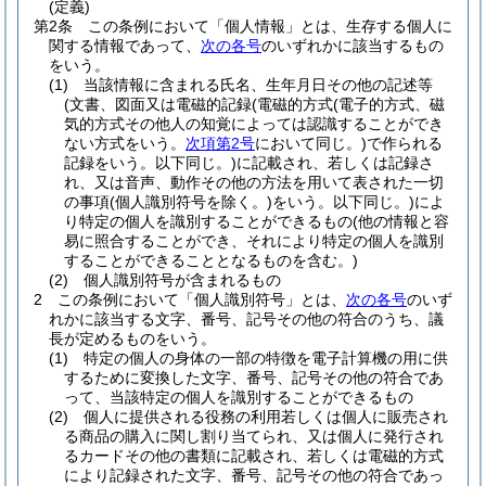
(定義)
第2条
この条例において「個人情報」とは、生存する個人に
関する情報であって、
次の各号
のいずれかに該当するもの
をいう。
(1)
当該情報に含まれる氏名、生年月日その他の記述等
(文書、図面又は電磁的記録
(電磁的方式
(電子的方式、磁
気的方式その他人の知覚によっては認識することができ
ない方式をいう。
次項第2号
において同じ。)
で作られる
記録をいう。以下同じ。)
に記載され、若しくは記録さ
れ、又は音声、動作その他の方法を用いて表された一切
の事項
(個人識別符号を除く。)
をいう。以下同じ。)
によ
り特定の個人を識別することができるもの
(他の情報と容
易に照合することができ、それにより特定の個人を識別
することができることとなるものを含む。)
(2)
個人識別符号が含まれるもの
2
この条例において「個人識別符号」とは、
次の各号
のいず
れかに該当する文字、番号、記号その他の符合のうち、議
長が定めるものをいう。
(1)
特定の個人の身体の一部の特徴を電子計算機の用に供
するために変換した文字、番号、記号その他の符合であ
って、当該特定の個人を識別することができるもの
(2)
個人に提供される役務の利用若しくは個人に販売され
る商品の購入に関し割り当てられ、又は個人に発行され
るカードその他の書類に記載され、若しくは電磁的方式
により記録された文字、番号、記号その他の符合であっ