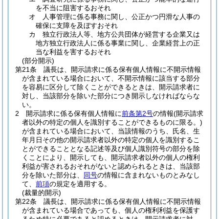
を不当に阻害するおそれ
オ
人事管理に係る事務に関し、公正かつ円滑な人事の
確保に支障を及ぼすおそれ
カ
独立行政法人等、地方公共団体が経営する企業又は
地方独立行政法人に係る事業に関し、企業経営上の正
当な利益を害するおそれ
(部分開示)
第21条
議長は、開示請求に係る保有個人情報に不開示情報
が含まれている場合において、不開示情報に該当する部分
を容易に区分して除くことができるときは、開示請求者に
対し、当該部分を除いた部分につき開示しなければならな
い。
2
開示請求に係る保有個人情報に
前条第2号
の情報
(開示請求
者以外の特定の個人を識別することができるものに限る。)
が含まれている場合において、当該情報のうち、氏名、生
年月日その他の開示請求者以外の特定の個人を識別するこ
とができることとなる記述等及び個人識別符号の部分を除
くことにより、開示しても、開示請求者以外の個人の権利
利益が害されるおそれがないと認められるときは、当該部
分を除いた部分は、
同号
の情報に含まれないものとみなし
て、
前項
の規定を適用する。
(裁量的開示)
第22条
議長は、開示請求に係る保有個人情報に不開示情報
が含まれている場合であっても、個人の権利利益を保護す