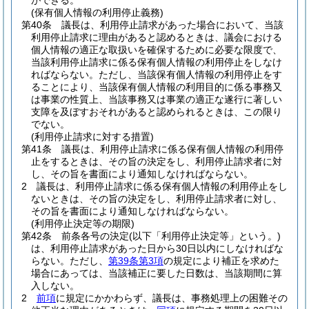
ができる。
(保有個人情報の利用停止義務)
第40条
議長は、利用停止請求があった場合において、当該
利用停止請求に理由があると認めるときは、議会における
個人情報の適正な取扱いを確保するために必要な限度で、
当該利用停止請求に係る保有個人情報の利用停止をしなけ
ればならない。
ただし、当該保有個人情報の利用停止をす
ることにより、当該保有個人情報の利用目的に係る事務又
は事業の性質上、当該事務又は事業の適正な遂行に著しい
支障を及ぼすおそれがあると認められるときは、この限り
でない。
(利用停止請求に対する措置)
第41条
議長は、利用停止請求に係る保有個人情報の利用停
止をするときは、その旨の決定をし、利用停止請求者に対
し、その旨を書面により通知しなければならない。
2
議長は、利用停止請求に係る保有個人情報の利用停止をし
ないときは、その旨の決定をし、利用停止請求者に対し、
その旨を書面により通知しなければならない。
(利用停止決定等の期限)
第42条
前条各号の決定
(以下「利用停止決定等」という。)
は、利用停止請求があった日から30日以内にしなければな
らない。
ただし、
第39条第3項
の規定により補正を求めた
場合にあっては、当該補正に要した日数は、当該期間に算
入しない。
2
前項
に規定にかかわらず、議長は、事務処理上の困難その