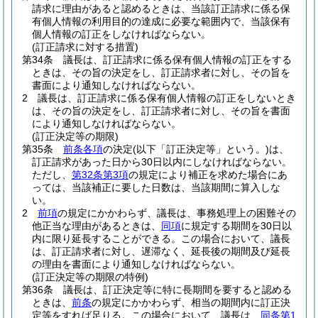
請求に理由があると認めるときは、当該訂正請求に係る保
有個人情報の利用目的の達成に必要な範囲内で、当該保有
個人情報の訂正をしなければならない。
(訂正請求に対する措置)
第34条
議長は、訂正請求に係る保有個人情報の訂正をする
ときは、その旨の決定をし、訂正請求者に対し、その旨を
書面により通知しなければならない。
2
議長は、訂正請求に係る保有個人情報の訂正をしないとき
は、その旨の決定をし、訂正請求者に対し、その旨を書面
により通知しなければならない。
(訂正決定等の期限)
第35条
前条各項
の決定
(以下「訂正決定等」という。)
は、
訂正請求があった日から30日以内にしなければならない。
ただし、
第32条第3項
の規定により補正を求めた場合にあ
っては、当該補正に要した日数は、当該期間に算入しな
い。
2
前項
の規定にかかわらず、議長は、事務処理上の困難その
他正当な理由があるときは、
同項
に規定する期間を30日以
内に限り延長することができる。
この場合において、議長
は、訂正請求者に対し、遅滞なく、延長後の期間及び延長
の理由を書面により通知しなければならない。
(訂正決定等の期限の特例)
第36条
議長は、訂正決定等に特に長期間を要すると認める
ときは、
前条
の規定にかかわらず、相当の期間内に訂正決
定等をすれば足りる。
この場合において、議長は、
同条第1