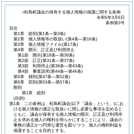
○松島町議会の保有する個人情報の保護に関する条例
令和5年3月6日
条例第3号
目次
第1章
総則
(第1条―第3条)
第2章
個人情報等の取扱い
(第4条―第16条)
第3章
個人情報ファイル
(第17条)
第4章
開示、訂正及び利用停止
第1節
開示
(第18条―第30条)
第2節
訂正
(第31条―第37条)
第3節
利用停止
(第38条―第43条)
第4節
審査請求
(第44条―第46条)
第5章
雑則
(第47条―第52条)
第6章
罰則
(第53条―第57条)
附則
第1章
総則
(目的)
第1条
この条例は、松島町議会
(以下「議会」という。)
にお
ける個人情報の適正な取扱いに関し必要な事項を定めると
ともに、議会が保有する個人情報の開示、訂正及び利用停
止を求める個人の権利を明らかにすることにより、議会の
事務の適正かつ円滑な運営を図りつつ、個人の権利利益を
保護することを目的とする。