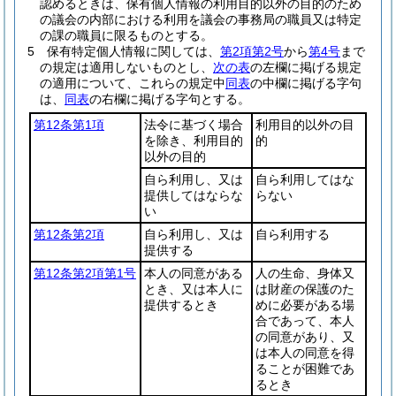
認めるときは、保有個人情報の利用目的以外の目的のため
の議会の内部における利用を議会の事務局の職員又は特定
の課の職員に限るものとする。
5
保有特定個人情報に関しては、
第2項第2号
から
第4号
まで
の規定は適用しないものとし、
次の表
の左欄に掲げる規定
の適用について、これらの規定中
同表
の中欄に掲げる字句
は、
同表
の右欄に掲げる字句とする。
第12条第1項
法令に基づく場合
利用目的以外の目
を除き、利用目的
的
以外の目的
自ら利用し、又は
自ら利用してはな
提供してはならな
らない
い
第12条第2項
自ら利用し、又は
自ら利用する
提供する
第12条第2項第1号
本人の同意がある
人の生命、身体又
とき、又は本人に
は財産の保護のた
提供するとき
めに必要がある場
合であって、本人
の同意があり、又
は本人の同意を得
ることが困難であ
るとき