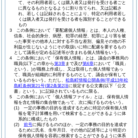
て、その利用者若しくは購入者又は発行を受ける者ごと
に異なるものとなるように割り当てられ、又は記載さ
れ、若しくは記録されることにより、特定の利用者若し
くは購入者又は発行を受ける者を識別することができる
もの
3
この条例において「要配慮個人情報」とは、本人の人種、
信条、社会的身分、病歴、犯罪の経歴、犯罪により害を被
った事実その他本人に対する不当な差別、偏見その他の不
利益が生じないようにその取扱いに特に配慮を要するもの
として議長が定める記述等が含まれる個人情報をいう。
4
この条例において「保有個人情報」とは、議会の事務局の
職員
(以下この章から
第3章
まで及び
第6章
において「職員」
という。)
が職務上作成し、又は取得した個人情報であっ
て、職員が組織的に利用するものとして、議会が保有して
いるものをいう。
ただし、
松島町情報公開条例
(平成13年松
島町条例第21号)
第2条第2項
に規定する公文書
(以下「公文
書」という。)
に記録されているものに限る。
5
この条例において「個人情報ファイル」とは、保有個人情
報を含む情報の集合物であって、次に掲げるものをいう。
(1)
一定の事務の目的を達成するために特定の保有個人情
報を電子計算機を用いて検索することができるように体
系的に構成したもの
(2)
前号
に掲げるもののほか、一定の事務の目的を達成す
るために氏名、生年月日、その他の記述等により特定の
保有個人情報を容易に検索することができるように体系