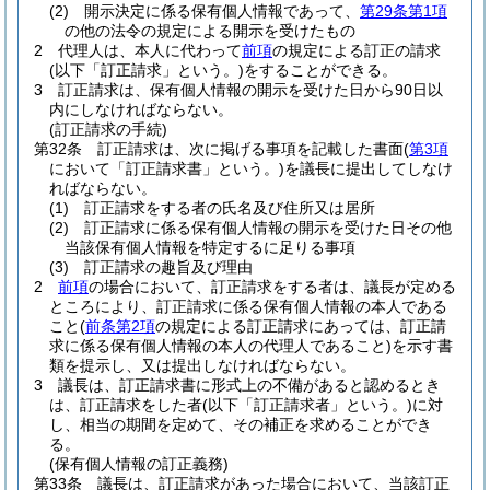
(2)
開示決定に係る保有個人情報であって、
第29条第1項
の他の法令の規定による開示を受けたもの
2
代理人は、本人に代わって
前項
の規定による訂正の請求
(以下「訂正請求」という。)
をすることができる。
3
訂正請求は、保有個人情報の開示を受けた日から90日以
内にしなければならない。
(訂正請求の手続)
第32条
訂正請求は、次に掲げる事項を記載した書面
(
第3項
において「訂正請求書」という。)
を議長に提出してしなけ
ればならない。
(1)
訂正請求をする者の氏名及び住所又は居所
(2)
訂正請求に係る保有個人情報の開示を受けた日その他
当該保有個人情報を特定するに足りる事項
(3)
訂正請求の趣旨及び理由
2
前項
の場合において、訂正請求をする者は、議長が定める
ところにより、訂正請求に係る保有個人情報の本人である
こと
(
前条第2項
の規定による訂正請求にあっては、訂正請
求に係る保有個人情報の本人の代理人であること)
を示す書
類を提示し、又は提出しなければならない。
3
議長は、訂正請求書に形式上の不備があると認めるとき
は、訂正請求をした者
(以下「訂正請求者」という。)
に対
し、相当の期間を定めて、その補正を求めることができ
る。
(保有個人情報の訂正義務)
第33条
議長は、訂正請求があった場合において、当該訂正