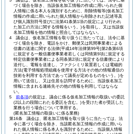
3
議会は、仮名加工情報を取り扱うに当たっては、法令に基
づく場合を除き、当該仮名加工情報の作成に用いられた個
人情報に係る本人を識別するために、削除情報等
(仮名加工
情報の作成に用いられた個人情報から削除された記述等及
び個人識別符号並びに法第41条第1項の規定により行われ
た加工の方法に関する情報をいう。)
を取得し、又は当該仮
名加工情報を他の情報と照合してはならない。
4
議会は、仮名加工情報を取り扱うに当たっては、法令に基
づく場合を除き、電話をかけ、郵便又は民間事業者による
信書の送達に関する法律
(平成14年法律第99号)
第2条第6項
に規定する一般信書便事業者若しくは同情第9項に規定する
特定信書便事業者による同条第2項に規定する信書便により
送付し、電報を送達し、ファクシミリ装置若しくは電磁的
方法
(電子情報処理組織を使用する方法その他の情報通信の
技術を利用する方法であって議長が定めるものをいう。)
を
用いて送信し、又は住居を訪問するために、当該仮名加工
情報に含まれる連絡先その他の情報を利用してはならな
い。
5
前各項
の規定は、議会に係る仮名加工情報の取扱いの委託
(2以上の段階にわたる委託を含む。)
を受けた者が受託した
業務を行う場合について準用する。
(匿名加工情報の取扱いに係る業務)
第16条
議会は、匿名加工情報を取り扱うに当たっては、法
令に基づく場合を除き、当該匿名加工情報の作成に用いら
れた個人情報に係る本人を識別するために、当該個人情報