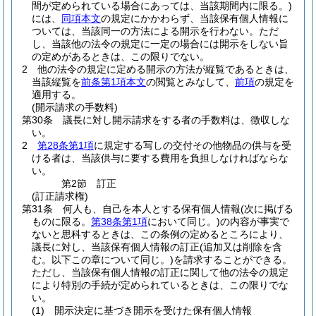
間が定められている場合にあっては、当該期間内に限る。)
には、
同項本文
の規定にかかわらず、当該保有個人情報に
ついては、当該同一の方法による開示を行わない。
ただ
し、当該他の法令の規定に一定の場合には開示をしない旨
の定めがあるときは、この限りでない。
2
他の法令の規定に定める開示の方法が縦覧であるときは、
当該縦覧を
前条第1項本文
の閲覧とみなして、
前項
の規定を
適用する。
(開示請求の手数料)
第30条
議長に対し開示請求をする者の手数料は、徴収しな
い。
2
第28条第1項
に規定する写しの交付その他物品の供与を受
ける者は、当該供与に要する費用を負担しなければならな
い。
第2節
訂正
(訂正請求権)
第31条
何人も、自己を本人とする保有個人情報
(次に掲げる
ものに限る。
第38条第1項
において同じ。)
の内容が事実で
ないと思科するときは、この条例の定めるところにより、
議長に対し、当該保有個人情報の訂正
(追加又は削除を含
む。以下この章について同じ。)
を請求することができる。
ただし、当該保有個人情報の訂正に関して他の法令の規定
により特別の手続が定められているときは、この限りでな
い。
(1)
開示決定に基づき開示を受けた保有個人情報