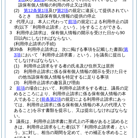
該保有個人情報の利用の停止又は消去
(2)
第12条第1項
及び
第2項
の規定に違反して提供されてい
るとき 当該保有個人情報の提供の停止
2
代理人は、本人に代わって
前項
の規定による利用停止の請
求
(以下「利用停止請求」という。)
をすることができる。
3
利用停止請求は、保有個人情報の開示を受けた日から90
日以内にしなければならない。
(利用停止請求の手続)
第39条
利用停止請求は、次に掲げる事項を記載した書面
(
第
3項
において「利用停止請求書」という。)
を議長に提出し
てしなければならない。
(1)
利用停止請求をする者の氏名及び住所又は居所
(2)
利用停止請求に係る保有個人情報の開示を受けた日そ
の他当該保有個人情報を特定するに足りる事項
(3)
利用停止請求の趣旨及び理由
2
前項
の場合において、利用停止請求をする者は、議長の定
めるところにより、利用停止請求に係る保有個人情報の本
人であること
(
前条第2項
の規定による利用停止請求にあっ
ては、利用停止請求に係る保有個人情報の本人の代理人で
あること)
を示す書類を提示し、又は提出しなければならな
い。
3
議長は、利用停止請求書に形式上の不備があると認めると
きは、利用停止請求をした者
(以下「利用停止請求者」とい
う。)
に対し、相当の期間を定めて、その補正を求めること