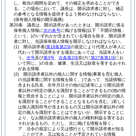
し、相当の期間を定めて、その補正を求めることができ
る。
この場合において、議長は、開示請求者に対し、補正
の参考となる情報を提供するよう努めなければならない。
(保有個人情報の開示義務)
第20条
議長は、開示請求があったときは、開示請求に係る
保有個人情報に
次の各号
に掲げる情報
(以下「不開示情報」
という。)
のいずれかが含まれている場合を除き、開示請求
者に対し、当該保有個人情報を開示しなければならない。
(1)
開示請求者
(
第18条第2項
の規定により代理人が本人に
代わって開示請求をする場合にあっては、当該本人をい
う。
次号
及び
第3号
、
次条第2項
並びに
第27条第1項
にお
いて同じ。)
の生命、健康、生活又は財産を害するおそれ
がある情報
(2)
開示請求者以外の個人に関する情報
(事業を営む個人
の当該事業に関する情報を除く。)
であって、当該情報に
含まれる氏名、生年月日その他の記述等により開示請求
者以外の特定の個人を識別することができるもの
(他の情
報と照合することにより、開示請求者以外の特定の個人
を識別することができることとなるものを含む。)
若しく
は個人識別符号が含まれるもの又は開示請求者以外の特
定の個人を識別することはできないが、開示することに
より、なお開示請求者以外の個人の権利利益を害するお
それがあるもの。
ただし、次に掲げる情報を除く。
ア
法令の規定により又は慣行として開示請求者が知る
ことができ、又は知ることが予定されている情報