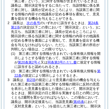
「第三者」という。)
に関する情報が含まれているときは、
議長は、開示決定等をするに当たって、当該情報に係る第
三者に対し、議長が定めるところにより、当該第三者に関
する情報の内容その他議長が定める事項を通知して、意見
書を提出する機会を与えることができる。
2
議長は、
次の各号
のいずれかに該当するときは、
第24条
第1項
の決定
(以下この章において「開示決定」という。)
に
先立ち、当該第三者に対し、議長が定めるところにより、
開示請求に係る当該第三者に関する情報の内容その他議長
が定める事項を書面により通知して、意見書を提出する機
会を与えなければならない。
ただし、当該第三者の所在が
判明しない場合は、この限りでない。
(1)
第三者に関する情報が含まれている保有個人情報を開
示しようとする場合であって、当該第三者に関する情報
が
第20条第2号イ
又は
同条第3号ただし書
に規定する情報
に該当すると認められるとき。
(2)
第三者に関する情報が含まれている保有個人情報を
第
22条
の規定により開示しようとするとき。
3
議長は、
前2項
の規定により意見書の提出の機会を与えら
れた第三者が当該第三者に関する情報の開示に反対の意思
を表示した意見書を提出した場合において、開示決定をす
るときは、開示決定の日と開示を実施する日との間に少な
くとも2週間を置かなければならない。
この場合において、
議長は、開示決定後直ちに、当該意見書
(
第45条
において
「反対意見書」という。)
を提出した第三者に対し、開示決