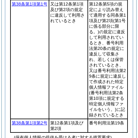
第38条第1項第1号
又は第12条第1項
第12条第5項の規
及び第2項の規定
定により読み替え
に違反して利用さ
て適用する同条第1
れているとき
項及び第2項
(第1号
に係る部分に限
る。)
の規定に違反
して利用されてい
るとき、番号利用
法第20条の規定に
違反して収集さ
れ、若しくは保管
されているとき、
又は番号利用法第2
9条に規定に違反し
て作成された特定
個人情報ファイル
(番号利用法第2条
第10項に規定する
特定個人情報ファ
イルをいう。)
に記
録されているとき
第38条第1項第2号
第12条第1項及び
番号利用法第19条
第2項
(保有個人情報の提供を受ける者に対する措置要求)