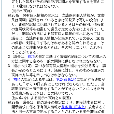
定をした旨及びその理由並びに開示を実施する日を書面に
より通知しなければならない。
(開示の実施)
第28条
保有個人情報の開示は、当該保有個人情報が、文書
又は図画に記録されているときは閲覧又は写しの交付によ
り、電磁的記録に記録されているときはその種別、情報化
の進展状況等を勘案して議長が定める方法により行う。
た
だし、閲覧の方法による保有個人情報の開示にあっては、
議長は、当該保有個人情報が記録されている文書又は図画
の保存に支障を生ずるおそれがあると認められるとき、そ
の他正当な理由があるときは、その写しにより、これを行
うことができる。
2
議長は、
前項
の規定に基づく電磁的記録についての開示の
方法に関する定めを一般の閲覧に供しなければならない。
3
開示の決定に基づき保有個人情報の開示を受ける者は、議
長が定めるところにより、議長に対し、その求める開示の
実施の方法等を申し出なければならない。
4
前項
の規定による申出は、
第24条第1項
に規定する通知が
あった日から30日以内にしなければならない。
ただし、当
該期間内に当該申出をすることができないことにつき正当
な理由があるときは、この限りでない。
(他の法令による開示の実施との調整)
第29条
議長は、他の法令の規定により、開示請求者に対し
開示請求に係る保有個人情報が
前条第1項本文
に規定する方
法と同一の方法で開示することとされている場合
(開示の期