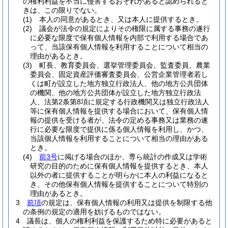
の権利利益を不当に侵害するおそれがあると認められると
きは、この限りでない。
(1)
本人の同意があるとき、又は本人に提供するとき。
(2)
議会が法令の規定によりその権限に属する事務の遂行
に必要な限度で保有個人情報を内部で利用する場合であ
って、当該保有個人情報を利用することについて相当の
理由があるとき。
(3)
町長、教育委員会、選挙管理委員会、監査委員、農業
委員会、固定資産評価審査委員会、公営企業管理者若し
くは町が設立した地方独立行政法人、他の地方公共団体
の機関、他の地方公共団体が設立した地方独立行政法
人、法第2条第8項に規定する行政機関又は独立行政法人
等に保有個人情報を提供する場合において、保有個人情
報の提供を受ける者が、法令の定める事務又は業務の遂
行に必要な限度で提供に係る個人情報を利用し、かつ、
当該個人情報を利用することについて相当の理由がある
とき。
(4)
前3号
に掲げる場合のほか、専ら統計の作成又は学術
研究の目的のために保有個人情報を提供するとき、本人
以外の者に提供することが明らかに本人の利益になると
き、その他保有個人情報を提供することについて特別の
理由があるとき。
3
前項
の規定は、保有個人情報の利用又は提供を制限する他
の条例の規定の適用を妨げるものではない。
4
議長は、個人の権利利益を保護するため特に必要があると