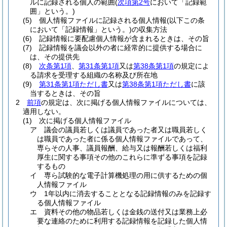
ルに記録される個人の範囲
(
次項第2号
において「記録範
囲」という。)
(5)
個人情報ファイルに記録される個人情報
(以下この条
において「記録情報」という。)
の収集方法
(6)
記録情報に要配慮個人情報が含まれるときは、その旨
(7)
記録情報を議会以外の者に経常的に提供する場合に
は、その提供先
(8)
次条第1項
、
第31条第1項
又は
第38条第1項
の規定によ
る請求を受理する組織の名称及び所在地
(9)
第31条第1項ただし書
又は
第38条第1項ただし書
に該
当するときは、その旨
2
前項
の規定は、次に掲げる個人情報ファイルについては、
適用しない。
(1)
次に掲げる個人情報ファイル
ア
議会の議員若しくは議員であった者又は職員若しく
は職員であった者に係る個人情報ファイルであって、
専らその人事、議員報酬、給与又は報酬若しくは福利
厚生に関する事項その他のこれらに準ずる事項を記録
するもの
イ
専ら試験的な電子計算機処理の用に供するための個
人情報ファイル
ウ
1年以内に消去することとなる記録情報のみを記録す
る個人情報ファイル
エ
資料その他の物品若しくは金銭の送付又は業務上必
要な連絡のために利用する記録情報を記録した個人情