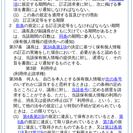
項
に規定する期間内に、訂正請求者に対し、次に掲げる事
項を書面により通知しなければならない。
(1)
この条の規定を適用する旨及びその理由
(2)
訂正決定等をする期限
2
前条
の規定による訂正決定等をしなければならない期間
に、議長及び副議長がともに欠けている期間があるとき
は、当該期間の日数は、
同条
の期間に参入しない。
(保有個人情報の提供先への通知)
第37条
議長は、
第34条第1項
の決定に基づく保有個人情報
の訂正の実施をした場合において、必要があると認めると
きは、当該保有個人情報の提供先に対し、遅滞なく、その
旨を書面により通知するものとする。
第3節
利用停止
(利用停止請求権)
第38条
何人も、自己を本人とする保有個人情報が
次の各号
のいずれかに該当すると思科するときは、この条例の定め
るところにより、議長に対し、
当該各号
に定める措置を請
求することができる。
ただし、当該保有個人情報の利用の
停止、消去又は提供の停止
(以下「利用停止」という。)
に
関して他の法令の規定により特別の手続が定められている
ときは、この限りでない。
(1)
第4条第2項
の規定に違反して保有されているとき、
第
6条
の規定に違反して取り扱われているとき、
第7条
の規
定に違反して取得されたものであるとき、又は
第12条第
1項
及び
第2項
の規定に違反して利用されているとき 当