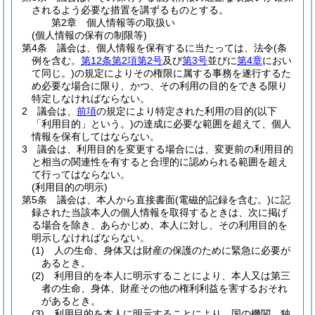
されるよう必要な措置を講ずるものとする。
第2章
個人情報等の取扱い
(個人情報の保有の制限等)
第4条
議会は、個人情報を保有するに当たっては、法令
(条
例を含む。
第12条第2項第2号
及び
第3号
並びに
第4章
におい
て同じ。)
の規定によりその権限に属する事務を遂行するた
め必要な場合に限り、かつ、その利用の目的をできる限り
特定しなければならない。
2
議会は、
前項
の規定により特定された利用の目的
(以下
「利用目的」という。)
の達成に必要な範囲を超えて、個人
情報を保有してはならない。
3
議会は、利用目的を変更する場合には、変更前の利用目的
と相当の関連性を有すると合理的に認められる範囲を超え
て行ってはならない。
(利用目的の明示)
第5条
議会は、本人から直接書面
(電磁的記録を含む。)
に記
録された当該本人の個人情報を取得するときは、次に掲げ
る場合を除き、あらかじめ、本人に対し、その利用目的を
明示しなければならない。
(1)
人の生命、身体又は財産の保護のために緊急に必要が
あるとき。
(2)
利用目的を本人に明示することにより、本人又は第三
者の生命、身体、財産その他の権利利益を害するおそれ
があるとき。
(3)
利用目的を本人に明示することにより、国の機関、独