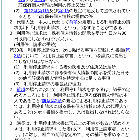
該保有個人情報の利用の停止又は消去
(2)
第12条第1項
及び
第2項
の規定に違反して提供されてい
るとき 当該保有個人情報の提供の停止
2
代理人は、本人に代わって
前項
の規定による利用停止の請
求
(以下「利用停止請求」という。)
をすることができる。
3
利用停止請求は、保有個人情報の開示を受けた日から90
日以内にしなければならない。
(利用停止請求の手続)
第39条
利用停止請求は、次に掲げる事項を記載した書面
(
第
3項
において「利用停止請求書」という。)
を議長に提出し
てしなければならない。
(1)
利用停止請求をする者の氏名及び住所又は居所
(2)
利用停止請求に係る保有個人情報の開示を受けた日そ
の他当該保有個人情報を特定するに足りる事項
(3)
利用停止請求の趣旨及び理由
2
前項
の場合において、利用停止請求をする者は、議長の定
めるところにより、利用停止請求に係る保有個人情報の本
人であること
(
前条第2項
の規定による利用停止請求にあっ
ては、利用停止請求に係る保有個人情報の本人の代理人で
あること)
を示す書類を提示し、又は提出しなければならな
い。
3
議長は、利用停止請求書に形式上の不備があると認めると
きは、利用停止請求をした者
(以下「利用停止請求者」とい
う。)
に対し、相当の期間を定めて、その補正を求めること