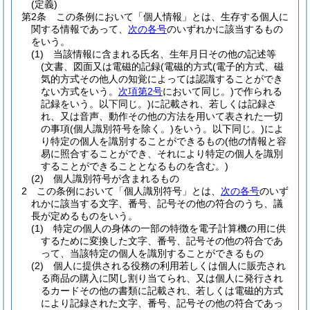
(定義)
第2条
この条例において「個人情報」とは、生存する個人に
関する情報であって、
次の各号
のいずれかに該当するもの
をいう。
(1)
当該情報に含まれる氏名、生年月日その他の記述等
(文書、図面又は電磁的記録
(電磁的方式
(電子的方式、磁
気的方式その他人の知覚によっては認識することができ
ない方式をいう。
次項第2号
において同じ。)
で作られる
記録をいう。以下同じ。)
に記載され、若しくは記録さ
れ、又は音声、動作その他の方法を用いて表された一切
の事項
(個人識別符号を除く。)
をいう。以下同じ。)
によ
り特定の個人を識別することができるもの
(他の情報と容
易に照合することができ、それにより特定の個人を識別
することができることとなるものを含む。)
(2)
個人識別符号が含まれるもの
2
この条例において「個人識別符号」とは、
次の各号
のいず
れかに該当する文字、番号、記号その他の符合のうち、議
長が定めるものをいう。
(1)
特定の個人の身体の一部の特徴を電子計算機の用に供
するために変換した文字、番号、記号その他の符合であ
って、当該特定の個人を識別することができるもの
(2)
個人に提供される役務の利用若しくは個人に販売され
る商品の購入に関し割り当てられ、又は個人に発行され
るカードその他の書類に記載され、若しくは電磁的方式
により記録された文字、番号、記号その他の符合であっ