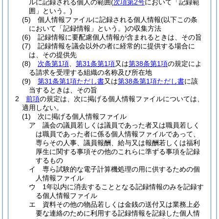
ルに記録される個人の範囲
(
次項第2号
において「記録範
囲」という。)
(5)
個人情報ファイルに記録される個人情報
(以下この条
において「記録情報」という。)
の収集方法
(6)
記録情報に要配慮個人情報が含まれるときは、その旨
(7)
記録情報を議会以外の者に経常的に提供する場合に
は、その提供先
(8)
次条第1項
、
第31条第1項
又は
第38条第1項
の規定によ
る請求を受理する組織の名称及び所在地
(9)
第31条第1項ただし書
又は
第38条第1項ただし書
に該
当するときは、その旨
2
前項
の規定は、次に掲げる個人情報ファイルについては、
適用しない。
(1)
次に掲げる個人情報ファイル
ア
議会の議員若しくは議員であった者又は職員若しく
は職員であった者に係る個人情報ファイルであって、
専らその人事、議員報酬、給与又は報酬若しくは福利
厚生に関する事項その他のこれらに準ずる事項を記録
するもの
イ
専ら試験的な電子計算機処理の用に供するための個
人情報ファイル
ウ
1年以内に消去することとなる記録情報のみを記録す
る個人情報ファイル
エ
資料その他の物品若しくは金銭の送付又は業務上必
要な連絡のために利用する記録情報を記録した個人情