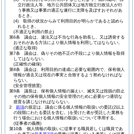
立行政法人等、地方公共団体又は地方独立行政法人が行
う事務又は事業の適正な遂行に支障を及ぼすおそれがあ
るとき。
(4)
取得の状況からみて利用目的が明らかであると認めら
れるとき。
(不適正な利用の禁止)
第6条
議会は、違法又は不当な行為を助長し、又は誘発する
おそれがある方法により個人情報を利用してはならない。
(適正な取得)
第7条
議会は、偽りその他不正の手段により個人情報を取得
してはならない。
(正確性の確保)
第8条
議会は、利用目的の達成に必要な範囲内で、保有個人
情報が過去又は現在の事実と合致するよう努めなければな
らない。
(安全管理措置)
第9条
議長は、保有個人情報の漏えい、滅失又は毀損の防止
その他の保有個人情報の安全管理のために必要かつ適切な
措置を講じなければならない。
2
前項
の規定は、議会に係る個人情報の取扱いの委託
(2以上
の段階にわたる委託を含む。)
を受けた者が受託した業務を
行う場合における個人情報の取扱いについて準用する。
(従事者の義務)
第10条
個人情報の取扱いに従事する職員若しくは職員であ