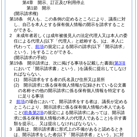
第4章
開示、訂正及び利用停止
第1節
開示
(開示請求権)
第18条
何人も、この条例の定めるところにより、議長に対
し、自己を本人とする保有個人情報の開示を請求すること
ができる。
2
未成年者若しくは成年被後見人の法定代理人又は本人の委
任による代理人
(以下「代理人」と総称する。)
は、本人に
代わって、
前項
の規定による開示の請求
(以下「開示請求」
という。)
をすることができる。
(開示請求の手続)
第19条
開示請求は、次に掲げる事項を記載した書面
(
第3項
において「開示請求書」という。)
を議長に提出してしなけ
ればならない。
(1)
開示請求をする者の氏名及び住所又は居所
(2)
開示請求に係る保有個人情報が記録されている公文書
の名称その他の開示請求に係る保有個人情報を特定する
に足りる事項
2
前項
の場合において、開示請求をする者は、議長が定める
ところにより、開示請求に係る保有個人情報の本人である
こと
(
前条第2項
の規定による開示請求にあっては、開示請
求に係る保有個人情報の本人の代理人であること)
を示す書
類を提示し、又は提出しなければならない。
3
議長は、開示請求書に形式上の不備があると認めるとき
は、開示請求をした者
(以下「開示請求者」という。)
に対