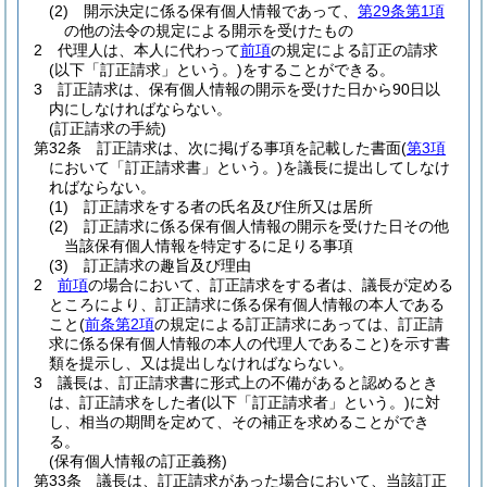
(2)
開示決定に係る保有個人情報であって、
第29条第1項
の他の法令の規定による開示を受けたもの
2
代理人は、本人に代わって
前項
の規定による訂正の請求
(以下「訂正請求」という。)
をすることができる。
3
訂正請求は、保有個人情報の開示を受けた日から90日以
内にしなければならない。
(訂正請求の手続)
第32条
訂正請求は、次に掲げる事項を記載した書面
(
第3項
において「訂正請求書」という。)
を議長に提出してしなけ
ればならない。
(1)
訂正請求をする者の氏名及び住所又は居所
(2)
訂正請求に係る保有個人情報の開示を受けた日その他
当該保有個人情報を特定するに足りる事項
(3)
訂正請求の趣旨及び理由
2
前項
の場合において、訂正請求をする者は、議長が定める
ところにより、訂正請求に係る保有個人情報の本人である
こと
(
前条第2項
の規定による訂正請求にあっては、訂正請
求に係る保有個人情報の本人の代理人であること)
を示す書
類を提示し、又は提出しなければならない。
3
議長は、訂正請求書に形式上の不備があると認めるとき
は、訂正請求をした者
(以下「訂正請求者」という。)
に対
し、相当の期間を定めて、その補正を求めることができ
る。
(保有個人情報の訂正義務)
第33条
議長は、訂正請求があった場合において、当該訂正