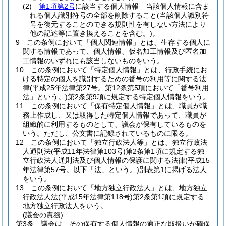
(2)
第1項第2号
に該当する個人情報 当該個人情報に含ま
れる個人識別符号の全部を削除すること
(当該個人識別符
号を復元することのできる規則性を有しない方法により
他の記述等に置き換えることを含む。)
。
9
この条例において「個人関連情報」とは、生存する個人に
関する情報であって、個人情報、仮名加工情報及び匿名加
工情報のいずれにも該当しないものをいう。
10
この条例において「特定個人情報」とは、行政手続にお
ける特定の個人を識別するための番号の利用等に関する法
律
(平成25年法律第27号。第12条第5項において「番号利用
法」という。)
第2条第9項に規定する特定個人情報をいう。
11
この条例において「保有特定個人情報」とは、職員が職
務上作成し、又は取得した特定個人情報であって、職員が
組織的に利用するものとして、議会が保有しているものを
いう。
ただし、公文書に記録されているものに限る。
12
この条例において「独立行政法人等」とは、独立行政法
人通則法
(平成11年法律第103号)
第2条第1項に規定する独
立行政法人通則法及び個人情報の保護に関する法律
(平成15
年法律第57号。以下「法」という。)
別表第1に掲げる法人
をいう。
13
この条例において「地方独立行政法人」とは、地方独立
行政法人法
(平成15年法律第118号)
第2条第1項に規定する
地方独立行政法人をいう。
(議会の責務)
第3条
議会は、その保有する個人情報の適正な取扱いが確保