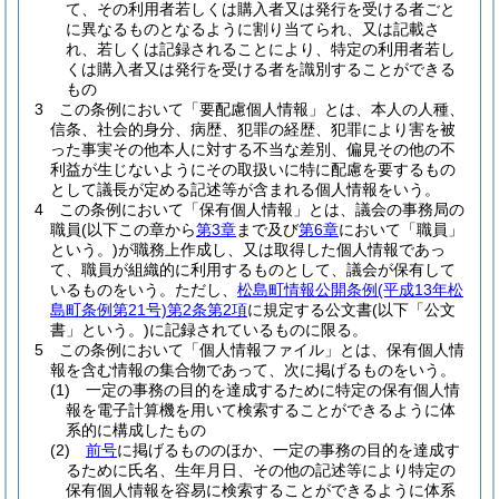
て、その利用者若しくは購入者又は発行を受ける者ごと
に異なるものとなるように割り当てられ、又は記載さ
れ、若しくは記録されることにより、特定の利用者若し
くは購入者又は発行を受ける者を識別することができる
もの
3
この条例において「要配慮個人情報」とは、本人の人種、
信条、社会的身分、病歴、犯罪の経歴、犯罪により害を被
った事実その他本人に対する不当な差別、偏見その他の不
利益が生じないようにその取扱いに特に配慮を要するもの
として議長が定める記述等が含まれる個人情報をいう。
4
この条例において「保有個人情報」とは、議会の事務局の
職員
(以下この章から
第3章
まで及び
第6章
において「職員」
という。)
が職務上作成し、又は取得した個人情報であっ
て、職員が組織的に利用するものとして、議会が保有して
いるものをいう。
ただし、
松島町情報公開条例
(平成13年松
島町条例第21号)
第2条第2項
に規定する公文書
(以下「公文
書」という。)
に記録されているものに限る。
5
この条例において「個人情報ファイル」とは、保有個人情
報を含む情報の集合物であって、次に掲げるものをいう。
(1)
一定の事務の目的を達成するために特定の保有個人情
報を電子計算機を用いて検索することができるように体
系的に構成したもの
(2)
前号
に掲げるもののほか、一定の事務の目的を達成す
るために氏名、生年月日、その他の記述等により特定の
保有個人情報を容易に検索することができるように体系