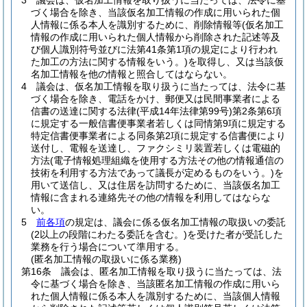
3
議会は、仮名加工情報を取り扱うに当たっては、法令に基
づく場合を除き、当該仮名加工情報の作成に用いられた個
人情報に係る本人を識別するために、削除情報等
(仮名加工
情報の作成に用いられた個人情報から削除された記述等及
び個人識別符号並びに法第41条第1項の規定により行われ
た加工の方法に関する情報をいう。)
を取得し、又は当該仮
名加工情報を他の情報と照合してはならない。
4
議会は、仮名加工情報を取り扱うに当たっては、法令に基
づく場合を除き、電話をかけ、郵便又は民間事業者による
信書の送達に関する法律
(平成14年法律第99号)
第2条第6項
に規定する一般信書便事業者若しくは同情第9項に規定する
特定信書便事業者による同条第2項に規定する信書便により
送付し、電報を送達し、ファクシミリ装置若しくは電磁的
方法
(電子情報処理組織を使用する方法その他の情報通信の
技術を利用する方法であって議長が定めるものをいう。)
を
用いて送信し、又は住居を訪問するために、当該仮名加工
情報に含まれる連絡先その他の情報を利用してはならな
い。
5
前各項
の規定は、議会に係る仮名加工情報の取扱いの委託
(2以上の段階にわたる委託を含む。)
を受けた者が受託した
業務を行う場合について準用する。
(匿名加工情報の取扱いに係る業務)
第16条
議会は、匿名加工情報を取り扱うに当たっては、法
令に基づく場合を除き、当該匿名加工情報の作成に用いら
れた個人情報に係る本人を識別するために、当該個人情報