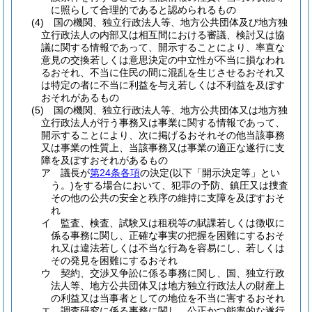
に照らして合理的であると認められるもの
(4)
国の機関、独立行政法人等、地方公共団体及び地方独
立行政法人の内部又は相互間における審議、検討又は協
議に関する情報であって、開示することにより、率直な
意見の交換若しくは意思決定の中立性が不当に損なわれ
るおそれ、不当に住民の間に混乱を生じさせるおそれ又
は特定の者に不当に利益を与え若しくは不利益を及ぼす
おそれがあるもの
(5)
国の機関、独立行政法人等、地方公共団体又は地方独
立行政法人が行う事務又は事業に関する情報であって、
開示することにより、次に掲げるおそれその他当該事務
又は事業の性質上、当該事務又は事業の適正な遂行に支
障を及ぼすおそれがあるもの
ア
議長が
第24条各項
の決定
(以下「開示決定等」とい
う。)
をする場合において、犯罪の予防、鎮圧又は捜査
その他の公共の安全と秩序の維持に支障を及ぼすおそ
れ
イ
監査、検査、試験又は租税等の賦課若しくは徴収に
係る事務に関し、正確な事実の把握を困難にするおそ
れ又は違法若しくは不当な行為を容易にし、若しくは
その発見を困難にするおそれ
ウ
契約、交渉又争訟に係る事務に関し、国、独立行政
法人等、地方公共団体又は地方独立行政法人の財産上
の利益又は当事者としての地位を不当に害するおそれ
エ
調査研究に係る事務に関し、公正かつ能率的な遂行