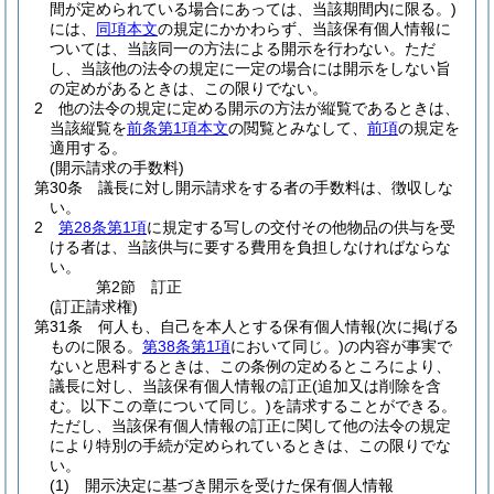
間が定められている場合にあっては、当該期間内に限る。)
には、
同項本文
の規定にかかわらず、当該保有個人情報に
ついては、当該同一の方法による開示を行わない。
ただ
し、当該他の法令の規定に一定の場合には開示をしない旨
の定めがあるときは、この限りでない。
2
他の法令の規定に定める開示の方法が縦覧であるときは、
当該縦覧を
前条第1項本文
の閲覧とみなして、
前項
の規定を
適用する。
(開示請求の手数料)
第30条
議長に対し開示請求をする者の手数料は、徴収しな
い。
2
第28条第1項
に規定する写しの交付その他物品の供与を受
ける者は、当該供与に要する費用を負担しなければならな
い。
第2節
訂正
(訂正請求権)
第31条
何人も、自己を本人とする保有個人情報
(次に掲げる
ものに限る。
第38条第1項
において同じ。)
の内容が事実で
ないと思科するときは、この条例の定めるところにより、
議長に対し、当該保有個人情報の訂正
(追加又は削除を含
む。以下この章について同じ。)
を請求することができる。
ただし、当該保有個人情報の訂正に関して他の法令の規定
により特別の手続が定められているときは、この限りでな
い。
(1)
開示決定に基づき開示を受けた保有個人情報