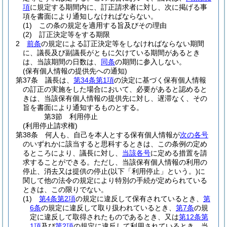
項
に規定する期間内に、訂正請求者に対し、次に掲げる事
項を書面により通知しなければならない。
(1)
この条の規定を適用する旨及びその理由
(2)
訂正決定等をする期限
2
前条
の規定による訂正決定等をしなければならない期間
に、議長及び副議長がともに欠けている期間があるとき
は、当該期間の日数は、
同条
の期間に参入しない。
(保有個人情報の提供先への通知)
第37条
議長は、
第34条第1項
の決定に基づく保有個人情報
の訂正の実施をした場合において、必要があると認めると
きは、当該保有個人情報の提供先に対し、遅滞なく、その
旨を書面により通知するものとする。
第3節
利用停止
(利用停止請求権)
第38条
何人も、自己を本人とする保有個人情報が
次の各号
のいずれかに該当すると思科するときは、この条例の定め
るところにより、議長に対し、
当該各号
に定める措置を請
求することができる。
ただし、当該保有個人情報の利用の
停止、消去又は提供の停止
(以下「利用停止」という。)
に
関して他の法令の規定により特別の手続が定められている
ときは、この限りでない。
(1)
第4条第2項
の規定に違反して保有されているとき、
第
6条
の規定に違反して取り扱われているとき、
第7条
の規
定に違反して取得されたものであるとき、又は
第12条第
1項
及び
第2項
の規定に違反して利用されているとき 当