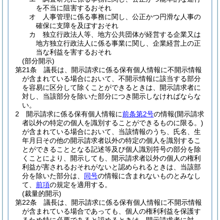
を不当に阻害するおそれ
オ
人事管理に係る事務に関し、公正かつ円滑な人事の
確保に支障を及ぼすおそれ
カ
独立行政法人等、地方公共団体が経営する企業又は
地方独立行政法人に係る事業に関し、企業経営上の正
当な利益を害するおそれ
(部分開示)
第21条
議長は、開示請求に係る保有個人情報に不開示情報
が含まれている場合において、不開示情報に該当する部分
を容易に区分して除くことができるときは、開示請求者に
対し、当該部分を除いた部分につき開示しなければならな
い。
2
開示請求に係る保有個人情報に
前条第2号
の情報
(開示請求
者以外の特定の個人を識別することができるものに限る。)
が含まれている場合において、当該情報のうち、氏名、生
年月日その他の開示請求者以外の特定の個人を識別するこ
とができることとなる記述等及び個人識別符号の部分を除
くことにより、開示しても、開示請求者以外の個人の権利
利益が害されるおそれがないと認められるときは、当該部
分を除いた部分は、
同号
の情報に含まれないものとみなし
て、
前項
の規定を適用する。
(裁量的開示)
第22条
議長は、開示請求に係る保有個人情報に不開示情報
が含まれている場合であっても、個人の権利利益を保護す