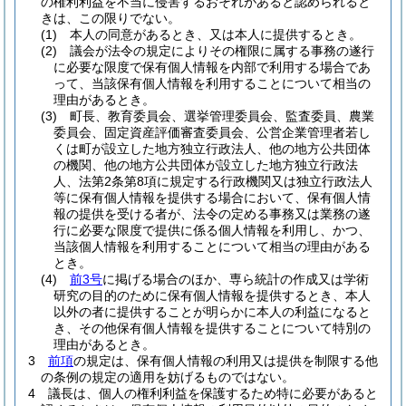
の権利利益を不当に侵害するおそれがあると認められると
きは、この限りでない。
(1)
本人の同意があるとき、又は本人に提供するとき。
(2)
議会が法令の規定によりその権限に属する事務の遂行
に必要な限度で保有個人情報を内部で利用する場合であ
って、当該保有個人情報を利用することについて相当の
理由があるとき。
(3)
町長、教育委員会、選挙管理委員会、監査委員、農業
委員会、固定資産評価審査委員会、公営企業管理者若し
くは町が設立した地方独立行政法人、他の地方公共団体
の機関、他の地方公共団体が設立した地方独立行政法
人、法第2条第8項に規定する行政機関又は独立行政法人
等に保有個人情報を提供する場合において、保有個人情
報の提供を受ける者が、法令の定める事務又は業務の遂
行に必要な限度で提供に係る個人情報を利用し、かつ、
当該個人情報を利用することについて相当の理由がある
とき。
(4)
前3号
に掲げる場合のほか、専ら統計の作成又は学術
研究の目的のために保有個人情報を提供するとき、本人
以外の者に提供することが明らかに本人の利益になると
き、その他保有個人情報を提供することについて特別の
理由があるとき。
3
前項
の規定は、保有個人情報の利用又は提供を制限する他
の条例の規定の適用を妨げるものではない。
4
議長は、個人の権利利益を保護するため特に必要があると