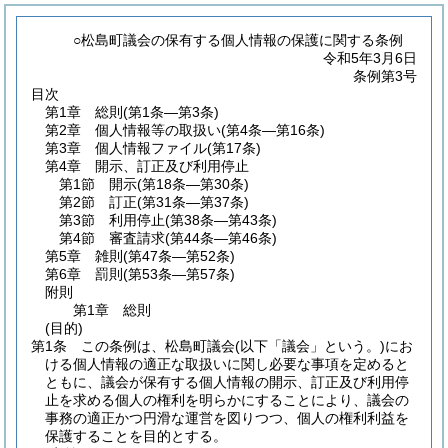
○松島町議会の保有する個人情報の保護に関する条例
令和5年3月6日
条例第3号
目次
第1章
総則
(第1条―第3条)
第2章
個人情報等の取扱い
(第4条―第16条)
第3章
個人情報ファイル
(第17条)
第4章
開示、訂正及び利用停止
第1節
開示
(第18条―第30条)
第2節
訂正
(第31条―第37条)
第3節
利用停止
(第38条―第43条)
第4節
審査請求
(第44条―第46条)
第5章
雑則
(第47条―第52条)
第6章
罰則
(第53条―第57条)
附則
第1章
総則
(目的)
第1条
この条例は、松島町議会
(以下「議会」という。)
にお
ける個人情報の適正な取扱いに関し必要な事項を定めると
ともに、議会が保有する個人情報の開示、訂正及び利用停
止を求める個人の権利を明らかにすることにより、議会の
事務の適正かつ円滑な運営を図りつつ、個人の権利利益を
保護することを目的とする。