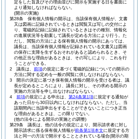
定をした旨及びその理由並びに開示を実施する日を書面に
より通知しなければならない。
(開示の実施)
第28条
保有個人情報の開示は、当該保有個人情報が、文書
又は図画に記録されているときは閲覧又は写しの交付によ
り、電磁的記録に記録されているときはその種別、情報化
の進展状況等を勘案して議長が定める方法により行う。
た
だし、閲覧の方法による保有個人情報の開示にあっては、
議長は、当該保有個人情報が記録されている文書又は図画
の保存に支障を生ずるおそれがあると認められるとき、そ
の他正当な理由があるときは、その写しにより、これを行
うことができる。
2
議長は、
前項
の規定に基づく電磁的記録についての開示の
方法に関する定めを一般の閲覧に供しなければならない。
3
開示の決定に基づき保有個人情報の開示を受ける者は、議
長が定めるところにより、議長に対し、その求める開示の
実施の方法等を申し出なければならない。
4
前項
の規定による申出は、
第24条第1項
に規定する通知が
あった日から30日以内にしなければならない。
ただし、当
該期間内に当該申出をすることができないことにつき正当
な理由があるときは、この限りでない。
(他の法令による開示の実施との調整)
第29条
議長は、他の法令の規定により、開示請求者に対し
開示請求に係る保有個人情報が
前条第1項本文
に規定する方
法と同一の方法で開示することとされている場合
(開示の期