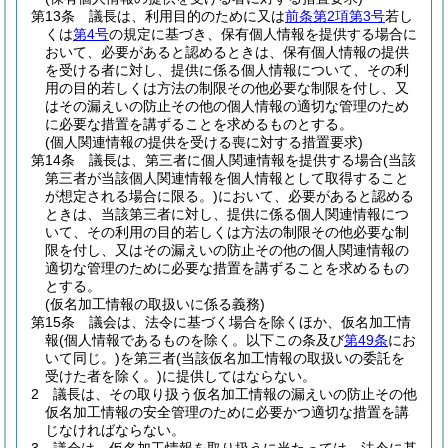
第13条
議長は、利用目的のために又は
前条第2項第3号
若し
くは
第4号
の規定に基づき、保有個人情報を提供する場合に
おいて、必要があると認めるときは、保有個人情報の提供
を受ける者に対し、提供に係る個人情報について、その利
用の目的若しくは方法の制限その他必要な制限を付し、又
はその漏えいの防止その他の個人情報の適切な管理のため
に必要な措置を講ずることを求めるものとする。
(個人関連情報の提供を受ける喪に対する措置要求)
第14条
議長は、第三者に個人関連情報を提供する場合
(当該
第三者が当該個人関連情報を個人情報として取得すること
が想定される場合に限る。)
において、必要があると認める
ときは、当該第三者に対し、提供に係る個人関連情報につ
いて、その利用の目的若しくは方法の制限その他必要な制
限を付し、又はその漏えいの防止その他の個人関連情報の
適切な管理のために必要な措置を講ずることを求めるもの
とする。
(仮名加工情報の取扱いに係る義務)
第15条
議会は、法令に基づく場合を除くほか、仮名加工情
報
(個人情報であるものを除く。以下この条及び
第49条
にお
いて同じ。)
を第三者
(当該仮名加工情報の取扱いの委託を
受けた者を除く。)
に提供してはならない。
2
議長は、その取り扱う仮名加工情報の漏えいの防止その他
仮名加工情報の安全管理のために必要かつ適切な措置を講
じなければならない。