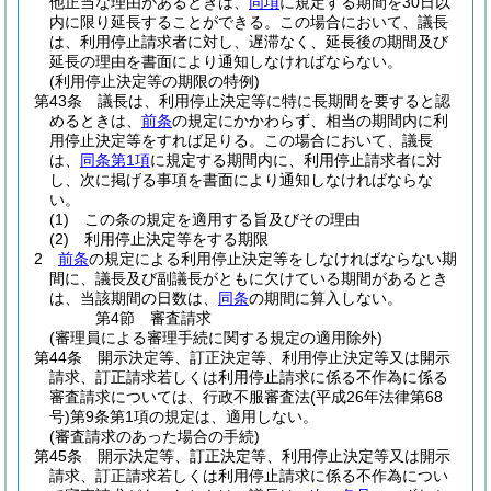
他正当な理由があるときは、
同項
に規定する期間を30日以
内に限り延長することができる。
この場合において、議長
は、利用停止請求者に対し、遅滞なく、延長後の期間及び
延長の理由を書面により通知しなければならない。
(利用停止決定等の期限の特例)
第43条
議長は、利用停止決定等に特に長期間を要すると認
めるときは、
前条
の規定にかかわらず、相当の期間内に利
用停止決定等をすれば足りる。
この場合において、議長
は、
同条第1項
に規定する期間内に、利用停止請求者に対
し、次に掲げる事項を書面により通知しなければならな
い。
(1)
この条の規定を適用する旨及びその理由
(2)
利用停止決定等をする期限
2
前条
の規定による利用停止決定等をしなければならない期
間に、議長及び副議長がともに欠けている期間があるとき
は、当該期間の日数は、
同条
の期間に算入しない。
第4節
審査請求
(審理員による審理手続に関する規定の適用除外)
第44条
開示決定等、訂正決定等、利用停止決定等又は開示
請求、訂正請求若しくは利用停止請求に係る不作為に係る
審査請求については、行政不服審査法
(平成26年法律第68
号)
第9条第1項の規定は、適用しない。
(審査請求のあった場合の手続)
第45条
開示決定等、訂正決定等、利用停止決定等又は開示
請求、訂正請求若しくは利用停止請求に係る不作為につい