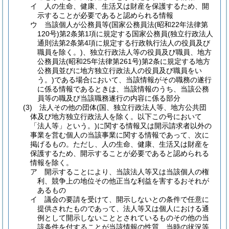
イ
人の生命、健康、生活又は財産を保護するため、開
示することが必要であると認められる情報
ウ
当該個人が公務員等
(国家公務員法
(昭和22年法律第
120号)
第2条第1項に規定する国家公務員
(独立行政法人
通則法第2条第4項に規定する行政執行法人の役員及び
職員を除く。)
、独立行政法人等の役員及び職員、地方
公務員法
(昭和25年法律第261号)
第2条に規定する地方
公務員並びに地方独立行政法人の役員及び職員をい
う。)
である場合において、当該情報がその職務の遂行
に係る情報であるときは、当該情報のうち、当該公務
員等の職及び当該職務遂行の内容に係る部分
(3)
法人その他の団体
(国、独立行政法人等、地方公共団
体及び地方独立行政法人を除く。以下この号において
「法人等」という。)
に関する情報又は開示請求者以外の
事業を営む個人の当該事業に関する情報であって、次に
掲げるもの。
ただし、人の生命、健康、生活又は財産を
保護するため、開示することが必要であると認められる
情報を除く。
ア
開示することにより、当該法人等又は当該個人の権
利、競争上の地位その他正当な利益を害するおそれが
あるもの
イ
議会の要請を受けて、開示しないとの条件で任意に
提供されたものであって、法人等又は個人における通
例として開示しないこととされているものその他の当
該条件を付することが当該情報の性質、当時の状況等