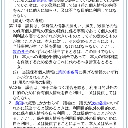
った者又は
前条第2項
の業務に従事している者若しくは従事
していた者は、その業務に関して知り得た個人情報の内容
をみだりに他人に知らせ、又は不当な目的に利用してはな
らない。
(漏えい等の通知)
第11条
議長は、保有個人情報の漏えい、滅失、毀損その他
の保有個人情報の安全の確保に係る事態であって個人の権
利利益を害するおそれが大きいものとしてその定めるもの
が生じたときは、本人に対し、その定めるところにより、
当該事態が生じた旨を通知しなければならない。
ただし、
次の各号
のいずれかに該当するときは、この限りでない。
(1)
本人への通知が困難な場合であって、本人の権利利益
を保護するため必要なこれに代わるべき措置をとると
き。
(2)
当該保有個人情報に
第20条各号
に掲げる情報のいずれ
かが含まれるとき。
(利用及び提供の制限)
第12条
議会は、法令に基づく場合を除き、利用目的以外の
目的のために保有個人情報を自ら利用し、又は提供しては
ならない。
2
前項
の規定にかかわらず、議会は、議長が
次の各号
のいず
れかに該当すると認めるときは、利用目的以外の目的のた
めに保有個人情報を自ら利用し、又は提供することができ
る。
ただし、保有個人情報を利用目的以外の目的のために
自ら利用し、又は提供することによって、本人又は第三者