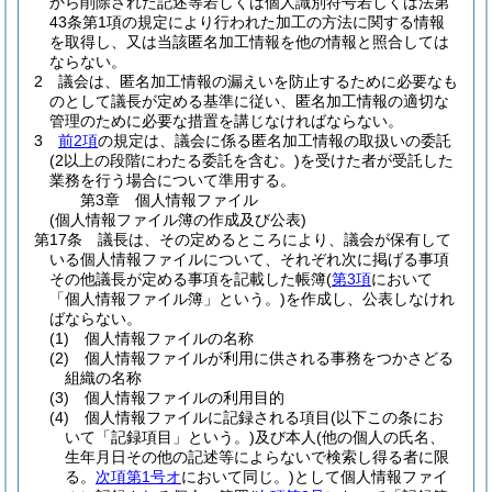
から削除された記述等若しくは個人識別符号若しくは法第
43条第1項の規定により行われた加工の方法に関する情報
を取得し、又は当該匿名加工情報を他の情報と照合しては
ならない。
2
議会は、匿名加工情報の漏えいを防止するために必要なも
のとして議長が定める基準に従い、匿名加工情報の適切な
管理のために必要な措置を講じなければならない。
3
前2項
の規定は、議会に係る匿名加工情報の取扱いの委託
(2以上の段階にわたる委託を含む。)
を受けた者が受託した
業務を行う場合について準用する。
第3章
個人情報ファイル
(個人情報ファイル簿の作成及び公表)
第17条
議長は、その定めるところにより、議会が保有して
いる個人情報ファイルについて、それぞれ次に掲げる事項
その他議長が定める事項を記載した帳簿
(
第3項
において
「個人情報ファイル簿」という。)
を作成し、公表しなけれ
ばならない。
(1)
個人情報ファイルの名称
(2)
個人情報ファイルが利用に供される事務をつかさどる
組織の名称
(3)
個人情報ファイルの利用目的
(4)
個人情報ファイルに記録される項目
(以下この条にお
いて「記録項目」という。)
及び本人
(他の個人の氏名、
生年月日その他の記述等によらないで検索し得る者に限
る。
次項第1号オ
において同じ。)
として個人情報ファイ