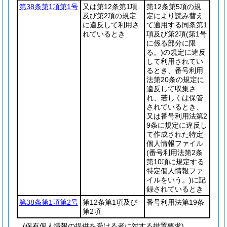
第38条第1項第1号
又は第12条第1項
第12条第5項の規
及び第2項の規定
定により読み替え
に違反して利用さ
て適用する同条第1
れているとき
項及び第2項
(第1号
に係る部分に限
る。)
の規定に違反
して利用されてい
るとき、番号利用
法第20条の規定に
違反して収集さ
れ、若しくは保管
されているとき、
又は番号利用法第2
9条に規定に違反し
て作成された特定
個人情報ファイル
(番号利用法第2条
第10項に規定する
特定個人情報ファ
イルをいう。)
に記
録されているとき
第38条第1項第2号
第12条第1項及び
番号利用法第19条
第2項
(保有個人情報の提供を受ける者に対する措置要求)