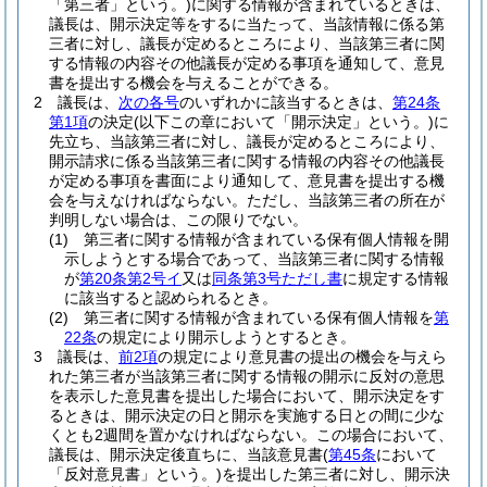
「第三者」という。)
に関する情報が含まれているときは、
議長は、開示決定等をするに当たって、当該情報に係る第
三者に対し、議長が定めるところにより、当該第三者に関
する情報の内容その他議長が定める事項を通知して、意見
書を提出する機会を与えることができる。
2
議長は、
次の各号
のいずれかに該当するときは、
第24条
第1項
の決定
(以下この章において「開示決定」という。)
に
先立ち、当該第三者に対し、議長が定めるところにより、
開示請求に係る当該第三者に関する情報の内容その他議長
が定める事項を書面により通知して、意見書を提出する機
会を与えなければならない。
ただし、当該第三者の所在が
判明しない場合は、この限りでない。
(1)
第三者に関する情報が含まれている保有個人情報を開
示しようとする場合であって、当該第三者に関する情報
が
第20条第2号イ
又は
同条第3号ただし書
に規定する情報
に該当すると認められるとき。
(2)
第三者に関する情報が含まれている保有個人情報を
第
22条
の規定により開示しようとするとき。
3
議長は、
前2項
の規定により意見書の提出の機会を与えら
れた第三者が当該第三者に関する情報の開示に反対の意思
を表示した意見書を提出した場合において、開示決定をす
るときは、開示決定の日と開示を実施する日との間に少な
くとも2週間を置かなければならない。
この場合において、
議長は、開示決定後直ちに、当該意見書
(
第45条
において
「反対意見書」という。)
を提出した第三者に対し、開示決