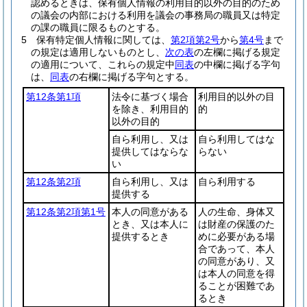
認めるときは、保有個人情報の利用目的以外の目的のため
の議会の内部における利用を議会の事務局の職員又は特定
の課の職員に限るものとする。
5
保有特定個人情報に関しては、
第2項第2号
から
第4号
まで
の規定は適用しないものとし、
次の表
の左欄に掲げる規定
の適用について、これらの規定中
同表
の中欄に掲げる字句
は、
同表
の右欄に掲げる字句とする。
第12条第1項
法令に基づく場合
利用目的以外の目
を除き、利用目的
的
以外の目的
自ら利用し、又は
自ら利用してはな
提供してはならな
らない
い
第12条第2項
自ら利用し、又は
自ら利用する
提供する
第12条第2項第1号
本人の同意がある
人の生命、身体又
とき、又は本人に
は財産の保護のた
提供するとき
めに必要がある場
合であって、本人
の同意があり、又
は本人の同意を得
ることが困難であ
るとき