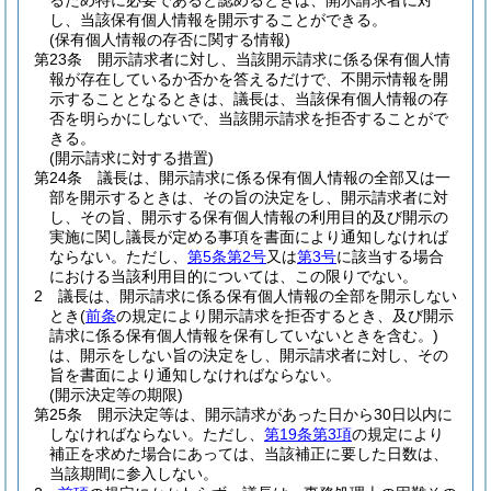
るため特に必要であると認めるときは、開示請求者に対
し、当該保有個人情報を開示することができる。
(保有個人情報の存否に関する情報)
第23条
開示請求者に対し、当該開示請求に係る保有個人情
報が存在しているか否かを答えるだけで、不開示情報を開
示することとなるときは、議長は、当該保有個人情報の存
否を明らかにしないで、当該開示請求を拒否することがで
きる。
(開示請求に対する措置)
第24条
議長は、開示請求に係る保有個人情報の全部又は一
部を開示するときは、その旨の決定をし、開示請求者に対
し、その旨、開示する保有個人情報の利用目的及び開示の
実施に関し議長が定める事項を書面により通知しなければ
ならない。
ただし、
第5条第2号
又は
第3号
に該当する場合
における当該利用目的については、この限りでない。
2
議長は、開示請求に係る保有個人情報の全部を開示しない
とき
(
前条
の規定により開示請求を拒否するとき、及び開示
請求に係る保有個人情報を保有していないときを含む。)
は、開示をしない旨の決定をし、開示請求者に対し、その
旨を書面により通知しなければならない。
(開示決定等の期限)
第25条
開示決定等は、開示請求があった日から30日以内に
しなければならない。
ただし、
第19条第3項
の規定により
補正を求めた場合にあっては、当該補正に要した日数は、
当該期間に参入しない。