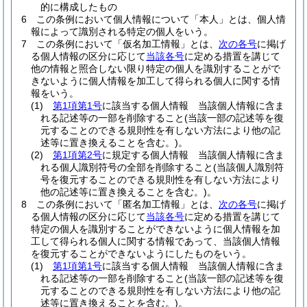
的に構成したもの
6
この条例において個人情報について「本人」とは、個人情
報によって識別される特定の個人をいう。
7
この条例において「仮名加工情報」とは、
次の各号
に掲げ
る個人情報の区分に応じて
当該各号
に定める措置を講じて
他の情報と照合しない限り特定の個人を識別することがで
きないように個人情報を加工して得られる個人に関する情
報をいう。
(1)
第1項第1号
に該当する個人情報 当該個人情報に含ま
れる記述等の一部を削除すること
(当該一部の記述等を復
元することのできる規則性を有しない方法により他の記
述等に置き換えることを含む。)
。
(2)
第1項第2号
に規定する個人情報 当該個人情報に含ま
れる個人識別符号の全部を削除すること
(当該個人識別符
号を復元することのできる規則性を有しない方法により
他の記述等に置き換えることを含む。)
。
8
この条例において「匿名加工情報」とは、
次の各号
に掲げ
る個人情報の区分に応じて
当該各号
に定める措置を講じて
特定の個人を識別することができないように個人情報を加
工して得られる個人に関する情報であって、当該個人情報
を復元することができないようにしたものをいう。
(1)
第1項第1号
に該当する個人情報 当該個人情報に含ま
れる記述等の一部を削除すること
(当該一部の記述等を復
元することのできる規則性を有しない方法により他の記
述等に置き換えることを含む。)
。