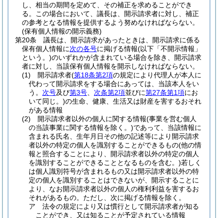
し、相当の期間を定めて、その補正を求めることができ
る。
この場合において、議長は、開示請求者に対し、補正
の参考となる情報を提供するよう努めなければならない。
(保有個人情報の開示義務)
第20条
議長は、開示請求があったときは、開示請求に係る
保有個人情報に
次の各号
に掲げる情報
(以下「不開示情報」
という。)
のいずれかが含まれている場合を除き、開示請求
者に対し、当該保有個人情報を開示しなければならない。
(1)
開示請求者
(
第18条第2項
の規定により代理人が本人に
代わって開示請求をする場合にあっては、当該本人をい
う。
次号
及び
第3号
、
次条第2項
並びに
第27条第1項
にお
いて同じ。)
の生命、健康、生活又は財産を害するおそれ
がある情報
(2)
開示請求者以外の個人に関する情報
(事業を営む個人
の当該事業に関する情報を除く。)
であって、当該情報に
含まれる氏名、生年月日その他の記述等により開示請求
者以外の特定の個人を識別することができるもの
(他の情
報と照合することにより、開示請求者以外の特定の個人
を識別することができることとなるものを含む。)
若しく
は個人識別符号が含まれるもの又は開示請求者以外の特
定の個人を識別することはできないが、開示することに
より、なお開示請求者以外の個人の権利利益を害するお
それがあるもの。
ただし、次に掲げる情報を除く。
ア
法令の規定により又は慣行として開示請求者が知る
ことができ、又は知ることが予定されている情報