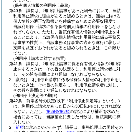
ができる。
(保有個人情報の利用停止義務)
第40条
議長は、利用停止請求があった場合において、当該
利用停止請求に理由があると認めるときは、議会における
個人情報の適正な取扱いを確保するために必要な限度で、
当該利用停止請求に係る保有個人情報の利用停止をしなけ
ればならない。
ただし、当該保有個人情報の利用停止をす
ることにより、当該保有個人情報の利用目的に係る事務又
は事業の性質上、当該事務又は事業の適正な遂行に著しい
支障を及ぼすおそれがあると認められるときは、この限り
でない。
(利用停止請求に対する措置)
第41条
議長は、利用停止請求に係る保有個人情報の利用停
止をするときは、その旨の決定をし、利用停止請求者に対
し、その旨を書面により通知しなければならない。
2
議長は、利用停止請求に係る保有個人情報の利用停止をし
ないときは、その旨の決定をし、利用停止請求者に対し、
その旨を書面により通知しなければならない。
(利用停止決定等の期限)
第42条
前条各号の決定
(以下「利用停止決定等」という。)
は、利用停止請求があった日から30日以内にしなければな
らない。
ただし、
第39条第3項
の規定により補正を求めた
場合にあっては、当該補正に要した日数は、当該期間に算
入しない。
2
前項
に規定にかかわらず、議長は、事務処理上の困難その