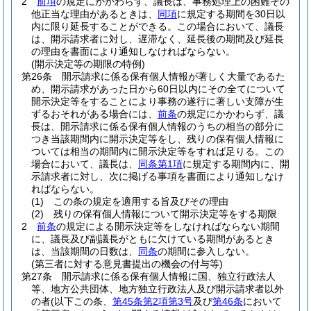
2
前項
の規定にかかわらず、議長は、事務処理上の困難その
他正当な理由があるときは、
同項
に規定する期間を30日以
内に限り延長することができる。
この場合において、議長
は、開示請求者に対し、遅滞なく、延長後の期間及び延長
の理由を書面により通知しなければならない。
(開示決定等の期限の特例)
第26条
開示請求に係る保有個人情報が著しく大量であるた
め、開示請求があった日から60日以内にその全てについて
開示決定等をすることにより事務の遂行に著しい支障が生
ずるおそれがある場合には、
前条
の規定にかかわらず、議
長は、開示請求に係る保有個人情報のうちの相当の部分に
つき当該期間内に開示決定等をし、残りの保有個人情報に
ついては相当の期間内に開示決定等をすれば足りる。
この
場合において、議長は、
同条第1項
に規定する期間内に、開
示請求者に対し、次に掲げる事項を書面により通知しなけ
ればならない。
(1)
この条の規定を適用する旨及びその理由
(2)
残りの保有個人情報について開示決定等をする期限
2
前条
の規定による開示決定等をしなければならない期間
に、議長及び副議長がともに欠けている期間があるとき
は、当該期間の日数は、
同条
の期間に参入しない。
(第三者に対する意見書提出の機会の付与等)
第27条
開示請求に係る保有個人情報に国、独立行政法人
等、地方公共団体、地方独立行政法人及び開示請求者以外
の者
(以下この条、
第45条第2項第3号
及び
第46条
において