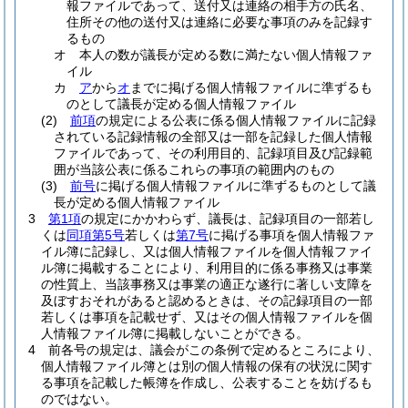
報ファイルであって、送付又は連絡の相手方の氏名、
住所その他の送付又は連絡に必要な事項のみを記録す
るもの
オ
本人の数が議長が定める数に満たない個人情報ファ
イル
カ
ア
から
オ
までに掲げる個人情報ファイルに準ずるも
のとして議長が定める個人情報ファイル
(2)
前項
の規定による公表に係る個人情報ファイルに記録
されている記録情報の全部又は一部を記録した個人情報
ファイルであって、その利用目的、記録項目及び記録範
囲が当該公表に係るこれらの事項の範囲内のもの
(3)
前号
に掲げる個人情報ファイルに準ずるものとして議
長が定める個人情報ファイル
3
第1項
の規定にかかわらず、議長は、記録項目の一部若し
くは
同項第5号
若しくは
第7号
に掲げる事項を個人情報ファ
イル簿に記録し、又は個人情報ファイルを個人情報ファイ
ル簿に掲載することにより、利用目的に係る事務又は事業
の性質上、当該事務又は事業の適正な遂行に著しい支障を
及ぼすおそれがあると認めるときは、その記録項目の一部
若しくは事項を記載せず、又はその個人情報ファイルを個
人情報ファイル簿に掲載しないことができる。
4
前各号の規定は、議会がこの条例で定めるところにより、
個人情報ファイル簿とは別の個人情報の保有の状況に関す
る事項を記載した帳簿を作成し、公表することを妨げるも
のではない。