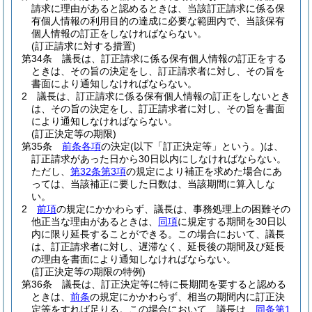
請求に理由があると認めるときは、当該訂正請求に係る保
有個人情報の利用目的の達成に必要な範囲内で、当該保有
個人情報の訂正をしなければならない。
(訂正請求に対する措置)
第34条
議長は、訂正請求に係る保有個人情報の訂正をする
ときは、その旨の決定をし、訂正請求者に対し、その旨を
書面により通知しなければならない。
2
議長は、訂正請求に係る保有個人情報の訂正をしないとき
は、その旨の決定をし、訂正請求者に対し、その旨を書面
により通知しなければならない。
(訂正決定等の期限)
第35条
前条各項
の決定
(以下「訂正決定等」という。)
は、
訂正請求があった日から30日以内にしなければならない。
ただし、
第32条第3項
の規定により補正を求めた場合にあ
っては、当該補正に要した日数は、当該期間に算入しな
い。
2
前項
の規定にかかわらず、議長は、事務処理上の困難その
他正当な理由があるときは、
同項
に規定する期間を30日以
内に限り延長することができる。
この場合において、議長
は、訂正請求者に対し、遅滞なく、延長後の期間及び延長
の理由を書面により通知しなければならない。
(訂正決定等の期限の特例)
第36条
議長は、訂正決定等に特に長期間を要すると認める
ときは、
前条
の規定にかかわらず、相当の期間内に訂正決
定等をすれば足りる。
この場合において、議長は、
同条第1