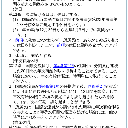
間を超える勤務をさせないものとする。
(休日)
第11条
次に掲げる日は、休日とする。
(1)
国民の祝日
(国民の祝日に関する法律
(昭和23年法律第
178号)
第3条に規定する休日をいう。)
(2)
年末年始
(12月29日から翌年1月3日までの期間をい
う。)
2
前項
の規定にかかわらず、所属長は、あらかじめ振り替え
る休日を指定した上で、
前項
の休日に勤務を命ずることが
できる。
3
休日は、有給とする。
(年次有給休暇)
第12条
国際交流員は、
第4条第1項
の任期中に分割又は連続
した20日間の年次有給休暇を取得することができる。
この
場合において、年次有給休暇は、時間単位で取得すること
ができる。
2
国際交流員が
第4条第1項
の任期満了後、
同条第2項
の規定
により町に再度任用される場合には、12日間を限度として
年次有給休暇
(この項の規定により繰り越されたものを除
く。)
を、次の任期に繰り越すことができる。
3
所属長は、国際交流員から請求された時季に年次有給休暇
を与えることが事業の円滑な運営を妨げる場合には、他の
時季にこれを与えることができる。
(病気休暇)
第13条
病気休暇の期間は、国際交流員が病気又は負傷のた