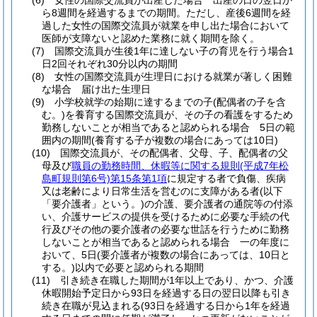
(6)
女性の国際交流員が出産した場合 出産の日の翌日か
ら8週間を経過するまでの期間。
ただし、産後6週間を経
過した女性の国際交流員が就業を申し出た場合において
医師が支障ないと認めた業務に就く期間を除く。
(7)
国際交流員が生後1年に達しない子の育児を行う場合1
日2回それぞれ30分以内の期間
(8)
女性の国際交流員が生理日における就業が著しく困難
な場合 届け出た生理日
(9)
小学校就学の始期に達するまでの子
(配偶者の子を含
む。)
を養育する国際交流員が、その子の看護をするため
勤務しないことが相当であると認められる場合 5日の範
囲内の期間
(養育する子が複数の場合にあっては10日)
(10)
国際交流員が、その配偶者、父母、子、配偶者の父
母及び
職員の勤務時間、休暇等に関する規則
(平成7年松
島町規則第6号)
第15条第1項
に規定する者で負傷、疾病
又は老齢により日常生活を営むのに支障がある者
(以下
「要介護者」という。)
の介護、要介護者の通院等の付添
い、介護サービスの提供を受けるために必要な手続の代
行及びその他の要介護者の必要な世話を行うために勤務
しないことが相当であると認められる場合 一の年度に
おいて、5日
(要介護者が複数の場合にあっては、10日と
する。)
以内で必要と認められる期間
(11)
引き続き在職した期間が1年以上であり、かつ、介護
休暇開始予定日から93日を経過する日の翌日以降も引き
続き在職が見込まれる
(93日を経過する日から1年を経過