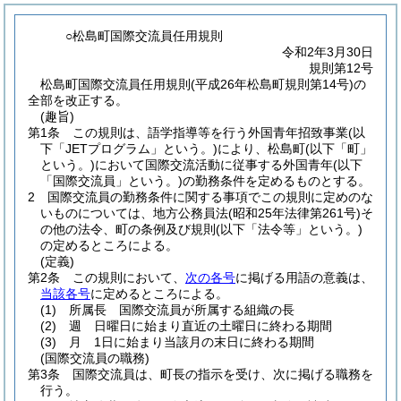
○松島町国際交流員任用規則
令和2年3月30日
規則第12号
松島町国際交流員任用規則(平成26年松島町規則第14号)の
全部を改正する。
(趣旨)
第1条
この規則は、語学指導等を行う外国青年招致事業
(以
下「JETプログラム」という。)
により、松島町
(以下「町」
という。)
において国際交流活動に従事する外国青年
(以下
「国際交流員」という。)
の勤務条件を定めるものとする。
2
国際交流員の勤務条件に関する事項でこの規則に定めのな
いものについては、地方公務員法
(昭和25年法律第261号)
そ
の他の法令、町の条例及び規則
(以下「法令等」という。)
の定めるところによる。
(定義)
第2条
この規則において、
次の各号
に掲げる用語の意義は、
当該各号
に定めるところによる。
(1)
所属長 国際交流員が所属する組織の長
(2)
週 日曜日に始まり直近の土曜日に終わる期間
(3)
月 1日に始まり当該月の末日に終わる期間
(国際交流員の職務)
第3条
国際交流員は、町長の指示を受け、次に掲げる職務を
行う。