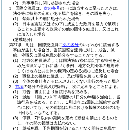
(2)
刑事事件に関し起訴された場合
3
国際交流員は、
次の各号
の一に該当するに至ったときは、
法令等に特別の定めがある場合を除き、その職を失う。
(1)
禁錮以上の刑に処せられた場合
(2)
日本国憲法又はその下に成立した政府を暴力で破壊す
ることを主張する政党その他の団体を結成し、又はこれ
に加入した場合
(懲戒処分)
第27条
町は、国際交流員に
次の各号
のいずれかに該当する
事由が生じた場合は、当該国際交流員に対し、戒告、減
給、停職又は懲戒免職の処分をすることができる。
(1)
地方公務員法若しくは同法第57条に規定する特例を定
めた法律又はこれに基づく条例、地方公共団体の規則若
しくは地方公共団体の機関の定める規則に違反した場合
(2)
職務上の義務に違反し、又は職務を怠った場合
(3)
全体の奉仕者たるにふさわしくない非行のあった場合
2
前項
の処分の意義及び効果は、次に定めるところによる。
(1)
戒告 書面により当該行為を戒める。
(2)
減給 1回につき平均報酬の1日分の半額を減給し、当
該行為を戒める。
ただし、1月以内に2回以上減給する場
合においても、その総額は1月における報酬の10分の1を
上回らないものとする。
(3)
停職 7日以内の期間を定めて勤務を禁止するものと
し、その間の報酬は支払わない。
(4)
懲戒免職 予告期間を設けることなく即時に免職す