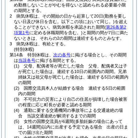
め勤務しないことがやむを得ないと認められる必要最小限
の期間とする。
2
病気休暇は、その開始の日から起算して20日
(勤務を要し
ない日及び休日を含む。以下この項において同じ。)
を超え
ることができない。
病気休暇を承認された期間
(
第26条第2
項第1号
に定める休職期間を含む。)
と期間の間が7日に満た
ないときは、それらの2の期間は連続するものとみなす。
3
病気休暇は、有給とする。
(特別休暇)
第14条
特別休暇は、
次の各号
に掲げる場合とし、その期間
は
当該各号
に掲げる期間とする。
(1)
父母、配偶者等が死亡した場合 父母、配偶者又は子
が死亡した場合は、連続する10日の範囲内の期間。兄弟
姉妹又は祖父母が死亡した場合は、連続する5日の範囲内
の期間
(2)
国際交流員本人が結婚する場合 連続する5日の範囲
内の期間
(3)
不可抗力の災害により自己の住居が損壊した場合被害
の程度に応じ町長が必要と認める期間
(4)
通勤に要する交通機関の事故等による交通途絶の場
合 当該交通途絶が解消するまでの期間
(5)
女性の国際交流員が6週間
(多胎妊娠の場合にあって
は、14週間)
以内に出産する予定である場合 出産の日ま
での届け出た期間