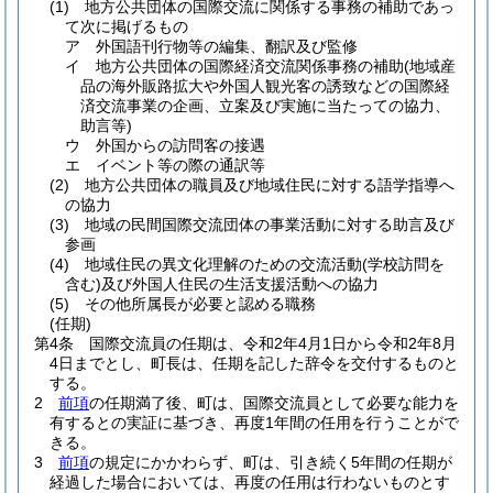
(1)
地方公共団体の国際交流に関係する事務の補助であっ
て次に掲げるもの
ア
外国語刊行物等の編集、翻訳及び監修
イ
地方公共団体の国際経済交流関係事務の補助
(地域産
品の海外販路拡大や外国人観光客の誘致などの国際経
済交流事業の企画、立案及び実施に当たっての協力、
助言等)
ウ
外国からの訪問客の接遇
エ
イベント等の際の通訳等
(2)
地方公共団体の職員及び地域住民に対する語学指導へ
の協力
(3)
地域の民間国際交流団体の事業活動に対する助言及び
参画
(4)
地域住民の異文化理解のための交流活動
(学校訪問を
含む)
及び外国人住民の生活支援活動への協力
(5)
その他所属長が必要と認める職務
(任期)
第4条
国際交流員の任期は、令和2年4月1日から令和2年8月
4日までとし、町長は、任期を記した辞令を交付するものと
する。
2
前項
の任期満了後、町は、国際交流員として必要な能力を
有するとの実証に基づき、再度1年間の任用を行うことがで
きる。
3
前項
の規定にかかわらず、町は、引き続く5年間の任期が
経過した場合においては、再度の任用は行わないものとす