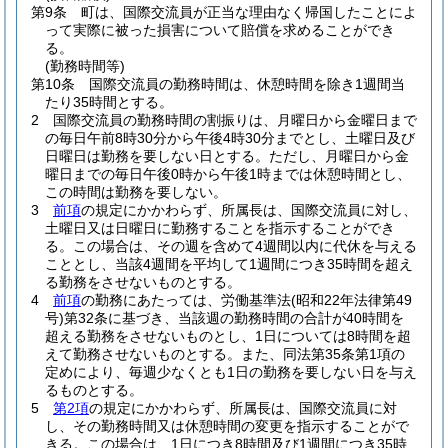
第9条
町は、国際交流員が正当な理由なく帰国したことによ
って実際に被った損害について賠償を求めることができ
る。
(勤務時間等)
第10条
国際交流員の勤務時間は、休憩時間を除き1週間当
たり35時間とする。
2
国際交流員の勤務時間の割振りは、月曜日から金曜日まで
の毎日午前8時30分から午後4時30分までとし、土曜日及び
日曜日は勤務を要しない日とする。
ただし、月曜日から金
曜日までの毎日午後0時から午後1時までは休憩時間とし、
この時間は勤務を要しない。
3
前項
の規定にかかわらず、所属長は、国際交流員に対し、
土曜日又は日曜日に勤務することを指示することができ
る。
この場合は、その週を含めて4週間以内に代休を与える
こととし、当該4週間を平均して1週間につき35時間を超え
る勤務をさせないものとする。
4
前項
の勤務にあたっては、労働基準法
(昭和22年法律第49
号)
第32条に基づき、当該週の勤務時間の合計が40時間を
超える勤務をさせないものとし、1日については8時間を超
えて勤務させないものとする。
また、同法第35条第1項の
定めにより、毎週少なくとも1日の勤務を要しない日を与え
るものとする。
5
第2項
の規定にかかわらず、所属長は、国際交流員に対
し、その勤務時間又は休憩時間の変更を指示することがで
きる。
この場合は、1日につき8時間及び1週間につき35時