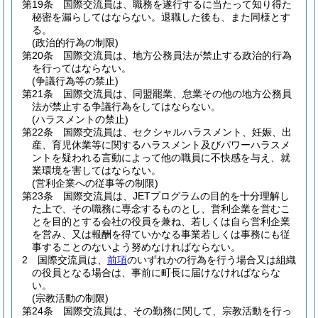
第19条
国際交流員は、職務を遂行するに当たって知り得た
秘密を漏らしてはならない。
退職した後も、また同様とす
る。
(政治的行為の制限)
第20条
国際交流員は、地方公務員法が禁止する政治的行為
を行ってはならない。
(争議行為等の禁止)
第21条
国際交流員は、同盟罷業、怠業その他の地方公務員
法が禁止する争議行為をしてはならない。
(ハラスメントの禁止)
第22条
国際交流員は、セクシャルハラスメント、妊娠、出
産、育児休業等に関するハラスメント及びパワーハラスメ
ントを疑われる言動によって他の職員に不快感を与え、就
業環境を害してはならない。
(営利企業への従事等の制限)
第23条
国際交流員は、JETプログラムの目的を十分理解し
た上で、その職務に専念するものとし、営利企業を営むこ
とを目的とする会社の役員を兼ね、若しくは自ら営利企業
を営み、又は報酬を得ていかなる事業若しくは事務にも従
事することのないよう努めなければならない。
2
国際交流員は、
前項
のいずれかの行為を行う場合又は組織
の役員となる場合は、事前に町長に届けなければならな
い。
(宗教活動の制限)
第24条
国際交流員は、その勤務に関して、宗教活動を行っ