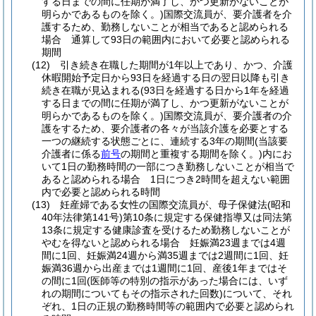
する日までの間に任期が満了し、かつ更新がないことが
明らかであるものを除く。)
国際交流員が、要介護者を介
護するため、勤務しないことが相当であると認められる
場合 通算して93日の範囲内において必要と認められる
期間
(12)
引き続き在職した期間が1年以上であり、かつ、介護
休暇開始予定日から93日を経過する日の翌日以降も引き
続き在職が見込まれる
(93日を経過する日から1年を経過
する日までの間に任期が満了し、かつ更新がないことが
明らかであるものを除く。)
国際交流員が、要介護者の介
護をするため、要介護者の各々が当該介護を必要とする
一つの継続する状態ごとに、連続する3年の期間
(当該要
介護者に係る
前号
の期間と重複する期間を除く。)
内にお
いて1日の勤務時間の一部につき勤務しないことが相当で
あると認められる場合 1日につき2時間を超えない範囲
内で必要と認められる時間
(13)
妊産婦である女性の国際交流員が、母子保健法
(昭和
40年法律第141号)
第10条に規定する保健指導又は同法第
13条に規定する健康診査を受けるため勤務しないことが
やむを得ないと認められる場合 妊娠満23週までは4週
間に1回、妊娠満24週から満35週までは2週間に1回、妊
娠満36週から出産までは1週間に1回、産後1年まではそ
の間に1回
(医師等の特別の指示があった場合には、いず
れの期間についてもその指示された回数)
について、それ
ぞれ、1日の正規の勤務時間等の範囲内で必要と認められ