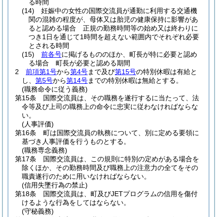
る時間
(14)
妊娠中の女性の国際交流員が通勤に利用する交通機
関の混雑の程度が、母体又は胎児の健康保持に影響があ
ると認める場合 正規の勤務時間等の始め又は終わりに
つき1日を通じて1時間を超えない範囲内でそれぞれ必要
とされる時間
(15)
前各号
に掲げるもののほか、町長が特に必要と認め
る場合 町長が必要と認める期間
2
前項第1号
から
第4号
まで及び
第15号
の特別休暇は有給と
し、
第5号
から
第14号
までの特別休暇は無給とする。
(職務命令に従う義務)
第15条
国際交流員は、その職務を遂行するに当たって、法
令等及び上司の職務上の命令に忠実に従わなければならな
い。
(人事評価)
第16条
町は国際交流員の執務について、別に定める要領に
基づき人事評価を行うものとする。
(職務専念義務)
第17条
国際交流員は、この規則に特別の定めがある場合を
除くほか、その勤務時間及び職務上の注意力の全てをその
職責遂行のために用いなければならない。
(信用失墜行為の禁止)
第18条
国際交流員は、町及びJETプログラムの信用を傷付
けるような行為をしてはならない。
(守秘義務)