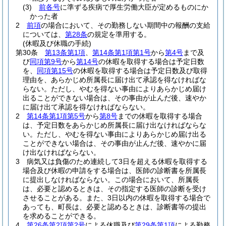
(3)
前各号
に準ずる疾病で厚生労働大臣が定めるものにか
かった者
2
前項
の場合において、その勤務しない期間中の報酬の支給
については、
第28条
の規定を準用する。
(休暇及び休職の手続)
第30条
第13条第1項
、
第14条第1項第1号
から
第4号
まで及
び
同項第9号
から
第14号
の休暇を取得する場合は予定日数
を、
同項第15号
の休暇を取得する場合は予定日数及び取得
理由を、あらかじめ所属長に届け出て承認を得なければな
らない。
ただし、やむを得ない事由によりあらかじめ届け
出ることができない場合は、その事由が止んだ後、速やか
に届け出て承認を得なければならない。
2
第14条第1項第5号
から
第8号
までの休暇を取得する場合
は、予定日数をあらかじめ所属長に届け出なければならな
い。
ただし、やむを得ない事由によりあらかじめ届け出る
ことができない場合は、その事由が止んだ後、速やかに届
け出なければならない。
3
病気又は負傷のため連続して3日を超える休暇を取得する
場合及び休暇の申請をする場合は、医師の診断書を所属長
に提出しなければならない。
この場合において、所属長
は、必要と認めるときは、その指定する医師の診断を受け
させることがある。
また、3日以内の休暇を取得する場合で
あっても、町長は、必要と認めるときは、診断書等の提出
を求めることができる。
4
第26条第2項第2号
による休職及び
第29条第1項
による勤務