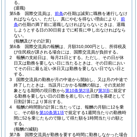
る。
(退職)
第5条
国際交流員は、
前条
の任期は誠実に職務を遂行しなけ
ればならない。
ただし、真にやむを得ない理由により、
前
条
の任期の満了前に退職しなければならないときは、退職
しようとする日の30日前までに町長に申し出なければなら
ない。
(報酬及びその計算)
第6条
国際交流員の報酬は、月額310,000円とし、所得税及
び住民税が課される場合には、国際交流員が負担する。
2
報酬の支給日は、毎月21日とする。
ただし、その日が休
日又は勤務を要しない日に当たるときは、その日前におい
てその日に最も近い休日又は勤務を要しない日でない日と
する。
3
国際交流員の勤務が月の中途から開始し、又は月の中途で
終了したときは、当該月にかかる報酬の額は、その支給対
象となる期間の現日数から
第10条第2項
及び
第3項
に規定す
る勤務を要しない日の日数を差し引いた日数を基礎として
日割計算により算出する。
4
報酬の時間割の計算に当たっては、報酬の月額に12を乗
じ、その額を
第10条第1項
で規定する1週間当たりの勤務時
間に52を乗じたもので除して得た額を1時間当たりの額と
する。
(報酬の減額)
第7条
国際交流員が勤務を要する時間に勤務しなかった場合