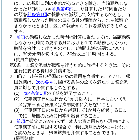
は、この規則に別の定めがあるときを除き、当該勤務しな
かった1時間につき
前条第4項
により計算した1時間当たり
の額を
前条第1項
の報酬から減額して支給するものとし、当
該勤務しなかった時間の属する月の報酬からこれを減額で
きなかったときは、翌月の報酬からこれを減額するものと
する。
2
前項
の勤務しなかった時間の計算に当たっては、当該勤務
しなかった時間の属する月における全ての勤務しなかった
時間を合計して行うものとし、1時間未満の端数について
は、30分未満を切り捨て、30分以上は1時間とする。
(費用弁償等)
第8条
国際交流員が職務を行うために旅行するときは、その
旅行に要する費用を弁償する。
2
町は、赴任及び帰国のための費用を弁償する。
ただし、帰
国旅費は、
次の各号
に揚げる条件の全てを満たす国際交流
員に対して弁償するものとする。
(1)
第4条第1項
の任期を満了すること。
(2)
任期満了日の翌日から1か月以内に、日本において町
又は第三者と任用又は雇用関係に入らないこと。
(3)
任期満了日の翌日から起算して1か月を経過する日ま
でに、帰国のために日本を出発すること。
3
前項
の規定にかかわらず、本人の責に因らない理由により
任期満了前に帰国する場合で、特に所属長がやむを得ない
と認めたときは、帰国旅費を弁償することができる。
(損害賠償)