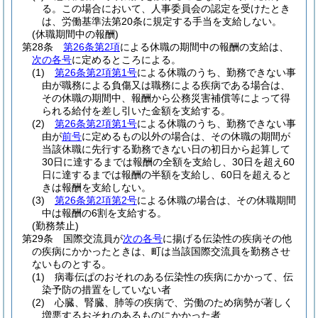
る。
この場合において、人事委員会の認定を受けたとき
は、労働基準法第20条に規定する手当を支給しない。
(休職期間中の報酬)
第28条
第26条第2項
による休職の期間中の報酬の支給は、
次の各号
に定めるところによる。
(1)
第26条第2項第1号
による休職のうち、勤務できない事
由が職務による負傷又は職務による疾病である場合は、
その休職の期間中、報酬から公務災害補償等によって得
られる給付を差し引いた金額を支給する。
(2)
第26条第2項第1号
による休職のうち、勤務できない事
由が
前号
に定めるもの以外の場合は、その休職の期間が
当該休職に先行する勤務できない日の初日から起算して
30日に達するまでは報酬の全額を支給し、30日を超え60
日に達するまでは報酬の半額を支給し、60日を超えると
きは報酬を支給しない。
(3)
第26条第2項第2号
による休職の場合は、その休職期間
中は報酬の6割を支給する。
(勤務禁止)
第29条
国際交流員が
次の各号
に揚げる伝染性の疾病その他
の疾病にかかったときは、町は当該国際交流員を勤務させ
ないものとする。
(1)
病毒伝ぱのおそれのある伝染性の疾病にかかって、伝
染予防の措置をしていない者
(2)
心臓、腎臓、肺等の疾病で、労働のため病勢が著しく
増悪するおそれのあるものにかかった者