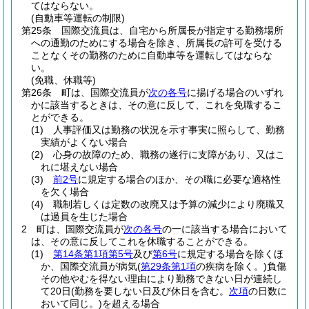
てはならない。
(自動車等運転の制限)
第25条
国際交流員は、自宅から所属長が指定する勤務場所
への通勤のためにする場合を除き、所属長の許可を受ける
ことなくその勤務のために自動車等を運転してはならな
い。
(免職、休職等)
第26条
町は、国際交流員が
次の各号
に揚げる場合のいずれ
かに該当するときは、その意に反して、これを免職するこ
とができる。
(1)
人事評価又は勤務の状況を示す事実に照らして、勤務
実績がよくない場合
(2)
心身の故障のため、職務の遂行に支障があり、又はこ
れに堪えない場合
(3)
前2号
に規定する場合のほか、その職に必要な適格性
を欠く場合
(4)
職制若しくは定数の改廃又は予算の減少により廃職又
は過員を生じた場合
2
町は、国際交流員が
次の各号
の一に該当する場合において
は、その意に反してこれを休職することができる。
(1)
第14条第1項第5号
及び
第6号
に規定する場合を除くほ
か、国際交流員が病気
(
第29条第1項
の疾病を除く。)
負傷
その他やむを得ない理由により勤務できない日が連続し
て20日
(勤務を要しない日及び休日を含む。
次項
の日数に
おいて同じ。)
を超える場合