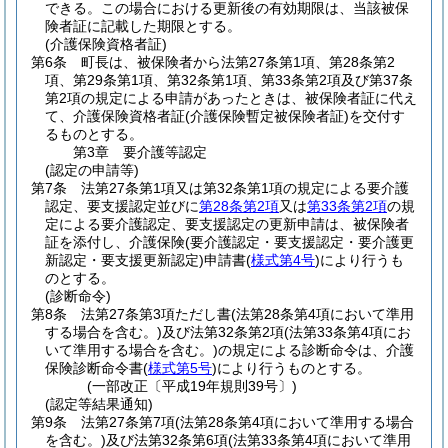
できる。
この場合における更新後の有効期限は、当該被保
険者証に記載した期限とする。
(介護保険資格者証)
第6条
町長は、被保険者から法第27条第1項、第28条第2
項、第29条第1項、第32条第1項、第33条第2項及び第37条
第2項の規定による申請があったときは、被保険者証に代え
て、介護保険資格者証
(介護保険暫定被保険者証)
を交付す
るものとする。
第3章
要介護等認定
(認定の申請等)
第7条
法第27条第1項又は第32条第1項の規定による要介護
認定、要支援認定並びに
第28条第2項
又は
第33条第2項
の規
定による要介護認定、要支援認定の更新申請は、被保険者
証を添付し、介護保険
(要介護認定・要支援認定・要介護更
新認定・要支援更新認定)
申請書
(
様式第4号
)
により行うも
のとする。
(診断命令)
第8条
法第27条第3項ただし書
(法第28条第4項において準用
する場合を含む。)
及び法第32条第2項
(法第33条第4項にお
いて準用する場合を含む。)
の規定による診断命令は、介護
保険診断命令書
(
様式第5号
)
により行うものとする。
(一部改正〔平成19年規則39号〕)
(認定等結果通知)
第9条
法第27条第7項
(法第28条第4項において準用する場合
を含む。)
及び法第32条第6項
(法第33条第4項において準用