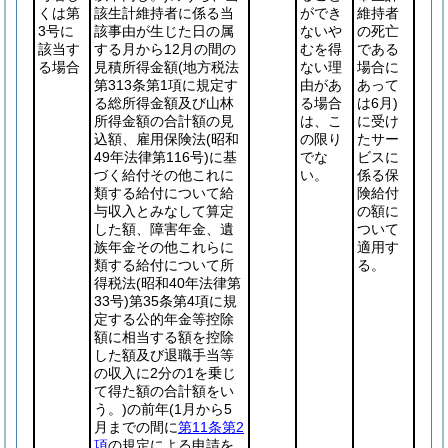
くは第
該生計維持者に係る当
ができ
維持者
3号に
該事由が生じた日の属
ないや
の死亡
該当す
する月から12月の間の
むを得
である
る場合
見積所得金額
(地方税法
ない理
場合に
第313条第1項に規定す
由があ
あって
る総所得金額及び山林
る場合
は6月)
所得金額の合計額の見
は、こ
に受け
込額、雇用保険法
(昭和
の限り
たサー
49年法律第116号)
に基
でな
ビスに
づく給付その他これに
い。
係る保
類する給付について給
険給付
与収入とみなして算定
の額に
した額、障害年金、遺
ついて
族年金その他これらに
適用す
類する給付について所
る。
得税法
(昭和40年法律第
33号)
第35条第4項に規
定する公的年金等控除
額に相当する額を控除
した額及び退職手当等
の収入に2分の1を乗じ
て得た額の合計額をい
う。)
の前年
(1月から5
月までの間に
第11条第2
項
の規定による申請を