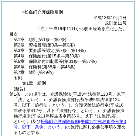
○松島町介護保険規則
平成13年10月1日
規則第11号
〔注〕平成19年11月から改正経過を注記した。
目次
第1章
総則
(第1条・第2条)
第2章
資格管理
(第3条―第6条)
第3章
要介護等認定
(第7条―第14条)
第4章
保険給付
(第15条―第30条)
第5章
保険給付の制限等
(第31条―第37条)
第6章
保険料
(第38条―第48条)
第7章
雑則
(第49条)
附則
第1章
総則
(趣旨)
第1条
この規則は、介護保険法
(平成9年法律第123号。以下
「法」という。)
、介護保険法施行法
(平成9年法律第124
号。以下「施行法」という。)
、介護保険法施行令
(平成10
年政令第412号。以下「法施行令」という。)
、介護保険法
施行規則
(平成11年厚生省令第36号。以下「法施行規則」
という。)
及び
松島町介護保険条例
(平成12年松島町条例第3
号。以下「条例」という。)
の施行に関し必要な事項を定め
るものとする。