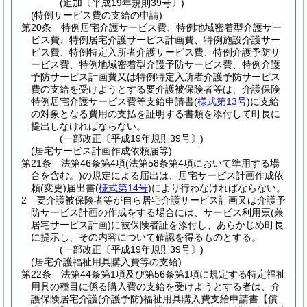
(追加〔平成19年規則39号〕)
(特例サービス費の支給の申請)
第20条
特例居宅介護サービス費、特例地域密着型介護サー
ビス費、特例居宅介護サービス計画費、特例施設介護サー
ビス費、特例特定入所者介護サービス費、特例介護予防サ
ービス費、特例地域密着型介護予防サービス費、特例介護
予防サービス計画費又は特例特定入所者介護予防サービス
費の支給を受けようとする要介護被保険者等は、介護保険
特例居宅介護サービス費等支給申請書
(
様式第13号
)
に支給
の対象となる費用の支払を証明する書類を添付して町長に
提出しなければならない。
(一部改正〔平成19年規則39号〕)
(居宅サービス計画作成依頼届等)
第21条
法第46条第4項
(法第58条第4項において準用する場
合を含む。)
の規定による届出は、居宅サービス計画作成依
頼
(変更)
届出書
(
様式第14号
)
により行わなければならない。
2
要介護被保険者等が自ら居宅介護サービス計画又は介護予
防サービス計画の作成をする場合には、サービス利用票
(兼
居宅サービス計画)
に被保険者証を添付し、あらかじめ町長
に提示し、その内容について確認を得るものとする。
(一部改正〔平成19年規則39号〕)
(居宅介護福祉用具購入費等の支給)
第22条
法第44条第1項及び第56条第1項に規定する特定福祉
用具の種目に係る購入費の支給を受けようとする者は、介
護保険居宅介護
(介護予防)
福祉用具購入費支給申請書【償