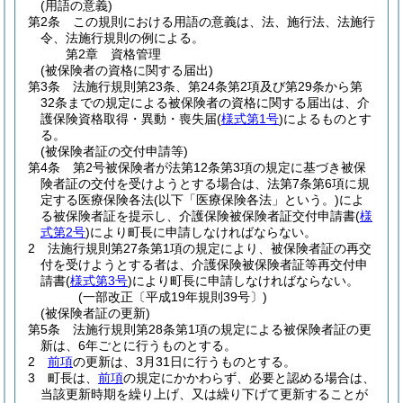
(用語の意義)
第2条
この規則における用語の意義は、法、施行法、法施行
令、法施行規則の例による。
第2章
資格管理
(被保険者の資格に関する届出)
第3条
法施行規則第23条、第24条第2項及び第29条から第
32条までの規定による被保険者の資格に関する届出は、介
護保険資格取得・異動・喪失届
(
様式第1号
)
によるものとす
る。
(被保険者証の交付申請等)
第4条
第2号被保険者が法第12条第3項の規定に基づき被保
険者証の交付を受けようとする場合は、法第7条第6項に規
定する医療保険各法
(以下「医療保険各法」という。)
によ
る被保険者証を提示し、介護保険被保険者証交付申請書
(
様
式第2号
)
により町長に申請しなければならない。
2
法施行規則第27条第1項の規定により、被保険者証の再交
付を受けようとする者は、介護保険被保険者証等再交付申
請書
(
様式第3号
)
により町長に申請しなければならない。
(一部改正〔平成19年規則39号〕)
(被保険者証の更新)
第5条
法施行規則第28条第1項の規定による被保険者証の更
新は、6年ごとに行うものとする。
2
前項
の更新は、3月31日に行うものとする。
3
町長は、
前項
の規定にかかわらず、必要と認める場合は、
当該更新時期を繰り上げ、又は繰り下げて更新することが