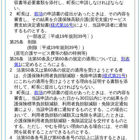
収書等必要書類を添付し、町長に申請しなければならな
い。
2
町長は、
前項
の申請書の提出があったときは、その内容を
審査し、その結果を介護保険高額介護
(居宅支援)
サービス
費支給決定通知書
(
様式第16号
)
により、当該申請者に通知
するものとする。
(一部改正〔平成19年規則39号〕)
第25条
削除
(削除〔平成19年規則39号〕)
(居宅介護サービス費等の額の特例等)
第26条
法第50条及び第60条の規定の適用については、
別表
第1
に定めるところによる。
2
法第50条又は第60条の規定の適用を受けようとする者
は、介護保険利用者負担額減額・免除申請書
(
様式第21号
)
にこれらの適用を受けようとする理由を証明する書類を添
付して、町長に提出しなければならない。
3
町長は、
前項
の申請書の提出があったときは、その内容を
審査し、当該申請のあった日から30日以内にその結果を介
護保険標準負担額減額、利用者負担額減額・免除決定通知
書により、当該申請者に通知するものとする。
この場合に
おいて、利用者負担額の減額又は免除を承認したときは、
介護保険利用者負担額減額・免除認定証を交付するものと
する。
ただし、やむを得ない理由のある場合には、その期
間を延長することができるものとする。
4
法第50条各号及び第60条各号の2以上に該当するときは、