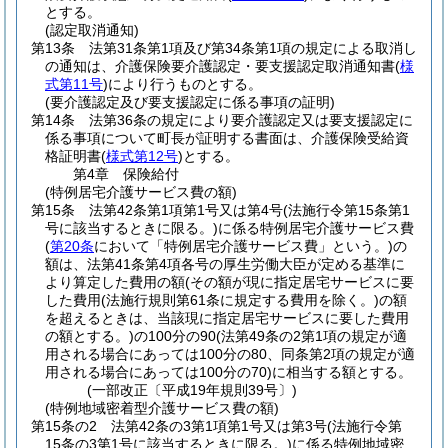
とする。
(認定取消通知)
第13条
法第31条第1項及び第34条第1項の規定による取消し
の通知は、介護保険要介護認定・要支援認定取消通知書
(
様
式第11号
)
により行うものとする。
(要介護認定及び要支援認定に係る事項の証明)
第14条
法第36条の規定により要介護認定又は要支援認定に
係る事項について町長が証明する書面は、介護保険受給資
格証明書
(
様式第12号
)
とする。
第4章
保険給付
(特例居宅介護サービス費の額)
第15条
法第42条第1項第1号又は第4号
(法施行令第15条第1
号に該当するときに限る。)
に係る特例居宅介護サービス費
(
第20条
において「特例居宅介護サービス費」という。)
の
額は、法第41条第4項各号の厚生労働大臣が定める基準に
より算定した費用の額
(その額が現に指定居宅サービスに要
した費用
(法施行規則第61条に規定する費用を除く。)
の額
を超えるときは、当該現に指定居宅サービスに要した費用
の額とする。)
の100分の90
(法第49条の2第1項の規定が適
用される場合にあっては100分の80、同条第2項の規定が適
用される場合にあっては100分の70)
に相当する額とする。
(一部改正〔平成19年規則39号〕)
(特例地域密着型介護サービス費の額)
第15条の2
法第42条の3第1項第1号又は第3号
(法施行令第
15条の3第1号に該当するときに限る。)
に係る特例地域密