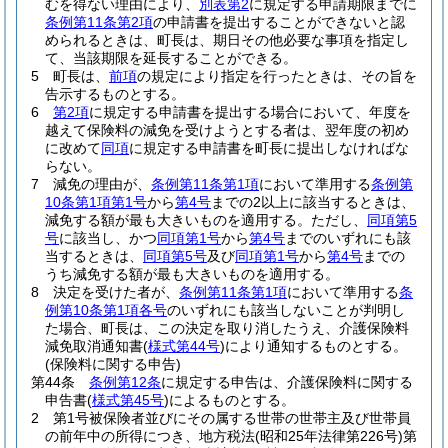
むを得ない理由により、
別表第2
に規定する申請期限までに
条例第11条第2項
の申請書を提出することができないと認
められるときは、町長は、期日その他必要な事項を指定し
て、当該期限を延長することができる。
5
町長は、
前項
の規定により指定を行ったときは、その旨を
告示するものとする。
6
第2項
に規定する申請書を提出する場合において、年度を
越えて保険料の減免を受けようとする者は、翌年度の初め
に改めて
同項
に規定する申請書を町長に提出しなければな
らない。
7
減免の理由が、
条例第11条第1項
において準用する
条例第
10条第1項第1号
から
第4号
までの2以上に該当するときは、
減免する額が最も大きいものを適用する。
ただし、
同項第5
号
に該当し、かつ
同項第1号
から
第4号
までのいずれにも該
当するときは、
同項第5号
及び
同項第1号
から
第4号
までの
うち減免する額が最も大きいものを適用する。
8
決定を受けた者が、
条例第11条第1項
において準用する
条
例第10条第1項各号
のいずれにも該当しないことが判明し
た場合、町長は、この決定を取り消したうえ、介護保険料
減免取消通知書
(
様式第44号
)
により通知するものとする。
(保険料に関する申告)
第44条
条例第12条
に規定する申告は、介護保険料に関する
申告書
(
様式第45号
)
によるものとする。
2
第1号被保険者並びにその属する世帯の世帯主及び世帯員
の前年中の所得につき、地方税法
(昭和25年法律第226号)
第