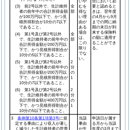
いや
合において必
(3)
前2号以外で、生計維持
全
むを
要と認めると
者の前年中の合計所得金額
部
得な
きは、翌年度
が100万円以下で、かつ見
い理
の4月から9月
積所得割合が10分の7以下
由が
までの間に納
であること。
ある
期の末日が到
場合
来する保険料
(4)
第1号及び第2号以外
全
は、
の額に適用す
で、生計維持者の前年中の
部
この
ることができ
合計所得金額が200万円以
限り
る。
下で、かつ見積所得割合が
でな
10分の5以下であること。
い。
(5)
第1号及び第2号以外
2
で、生計維持者の前年中の
分
合計所得金額が200万円以
の
下で、かつ見積所得割合が
1
10分の7以下であること。
(6)
第1号及び第2号以外
2
で、生計維持者の前年中の
分
合計所得金額が400万円以
の
下で、かつ見積所得割合が
1
10分の5以下であること。
3
条例第10条第1項第3号
に規
当該
申請日が属す
定する事由により収入が著し
事由
る月から当該
く減少した生計維持者の世帯
が生
年度の3月まで