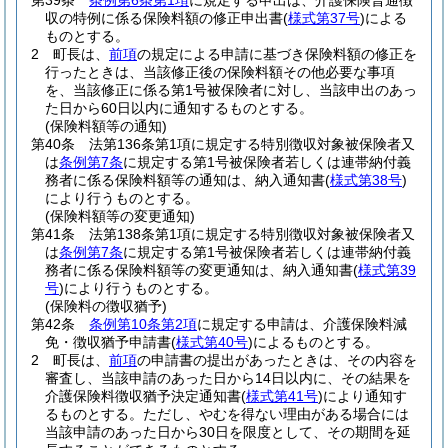
第39条
条例第6条第1項
に規定する申出は、介護保険普通徴
収の特例に係る保険料額の修正申出書
(
様式第37号
)
による
ものとする。
2
町長は、
前項
の規定による申請に基づき保険料額の修正を
行ったときは、当該修正後の保険料額その他必要な事項
を、当該修正に係る第1号被保険者に対し、当該申出のあっ
た日から60日以内に通知するものとする。
(保険料額等の通知)
第40条
法第136条第1項に規定する特別徴収対象被保険者又
は
条例第7条
に規定する第1号被保険者若しくは連帯納付義
務者に係る保険料額等の通知は、納入通知書
(
様式第38号
)
により行うものとする。
(保険料額等の変更通知)
第41条
法第138条第1項に規定する特別徴収対象被保険者又
は
条例第7条
に規定する第1号被保険者若しくは連帯納付義
務者に係る保険料額等の変更通知は、納入通知書
(
様式第39
号
)
により行うものとする。
(保険料の徴収猶予)
第42条
条例第10条第2項
に規定する申請は、介護保険料減
免・徴収猶予申請書
(
様式第40号
)
によるものとする。
2
町長は、
前項
の申請書の提出があったときは、その内容を
審査し、当該申請のあった日から14日以内に、その結果を
介護保険料徴収猶予決定通知書
(
様式第41号
)
により通知す
るものとする。
ただし、やむを得ない理由がある場合には
当該申請のあった日から30日を限度として、その期間を延