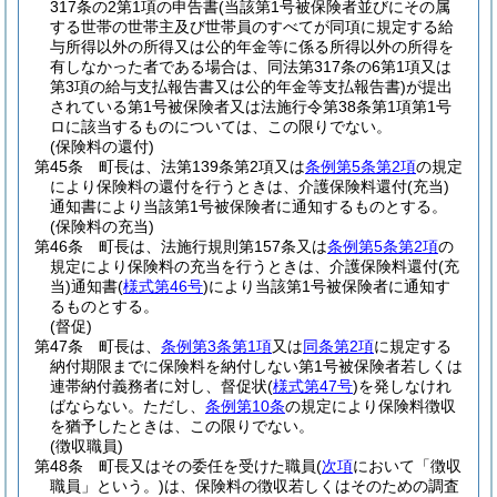
317条の2第1項の申告書
(当該第1号被保険者並びにその属
する世帯の世帯主及び世帯員のすべてが同項に規定する給
与所得以外の所得又は公的年金等に係る所得以外の所得を
有しなかった者である場合は、同法第317条の6第1項又は
第3項の給与支払報告書又は公的年金等支払報告書)
が提出
されている第1号被保険者又は法施行令第38条第1項第1号
ロに該当するものについては、この限りでない。
(保険料の還付)
第45条
町長は、法第139条第2項又は
条例第5条第2項
の規定
により保険料の還付を行うときは、介護保険料還付
(充当)
通知書により当該第1号被保険者に通知するものとする。
(保険料の充当)
第46条
町長は、法施行規則第157条又は
条例第5条第2項
の
規定により保険料の充当を行うときは、介護保険料還付
(充
当)
通知書
(
様式第46号
)
により当該第1号被保険者に通知す
るものとする。
(督促)
第47条
町長は、
条例第3条第1項
又は
同条第2項
に規定する
納付期限までに保険料を納付しない第1号被保険者若しくは
連帯納付義務者に対し、督促状
(
様式第47号
)
を発しなけれ
ばならない。
ただし、
条例第10条
の規定により保険料徴収
を猶予したときは、この限りでない。
(徴収職員)
第48条
町長又はその委任を受けた職員
(
次項
において「徴収
職員」という。)
は、保険料の徴収若しくはそのための調査