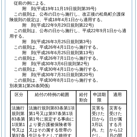
従前の例による。
附
則
(平成19年11月19日
規則第39号)
この規則は、公布の日から施行し、改正後の松島町介護保
険規則の規定は、平成18年4月1日から適用する。
附
則
(平成22年9月29日
規則第22号)
この規則は、公布の日から施行し、平成22年9月1日から適
用する。
附
則
(平成26年3月25日
規則第3号)
この規則は、平成26年4月1日から施行する。
附
則
(平成26年6月25日
規則第13号)
この規則は、平成26年7月1日から施行する。
附
則
(平成30年3月6日
規則第2号)
この規則は、平成30年4月1日から施行する。
附
則
(平成30年7月31日
規則第20号)
この規則は、平成30年8月1日から施行する。
別表第1
(第26条関係)
区分
給付の特例の範囲
給付
申請期
適用
割合
限
法施行
法施行規則第83条第1項
災害を
災害を
規則第
第1号又は第97条第1項
受けた
受けた
83条第
第1号に規定する事由に
日から
日が属
1項第1
より要介護被保険者等
3月以
する月
号又は
又はその属する世帯の
内。た
から12
第97条
生計を主として維持す
だし、
月の間