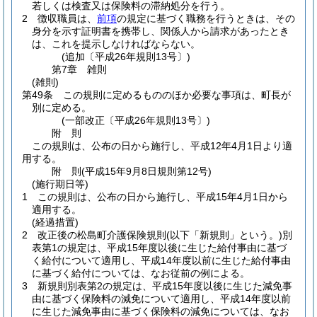
若しくは検査又は保険料の滞納処分を行う。
2
徴収職員は、
前項
の規定に基づく職務を行うときは、その
身分を示す証明書を携帯し、関係人から請求があったとき
は、これを提示しなければならない。
(追加〔平成26年規則13号〕)
第7章
雑則
(雑則)
第49条
この規則に定めるもののほか必要な事項は、町長が
別に定める。
(一部改正〔平成26年規則13号〕)
附
則
この規則は、公布の日から施行し、平成12年4月1日より適
用する。
附
則
(平成15年9月8日
規則第12号)
(施行期日等)
1
この規則は、公布の日から施行し、平成15年4月1日から
適用する。
(経過措置)
2
改正後の松島町介護保険規則
(以下「新規則」という。)
別
表第1の規定は、平成15年度以後に生じた給付事由に基づ
く給付について適用し、平成14年度以前に生じた給付事由
に基づく給付については、なお従前の例による。
3
新規則別表第2の規定は、平成15年度以後に生じた減免事
由に基づく保険料の減免について適用し、平成14年度以前
に生じた減免事由に基づく保険料の減免については、なお