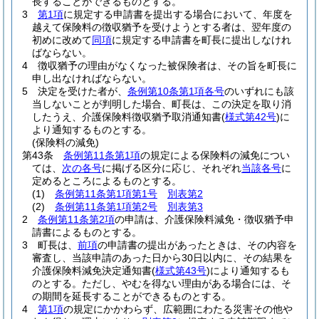
長することができるものとする。
3
第1項
に規定する申請書を提出する場合において、年度を
越えて保険料の徴収猶予を受けようとする者は、翌年度の
初めに改めて
同項
に規定する申請書を町長に提出しなけれ
ばならない。
4
徴収猶予の理由がなくなった被保険者は、その旨を町長に
申し出なければならない。
5
決定を受けた者が、
条例第10条第1項各号
のいずれにも該
当しないことが判明した場合、町長は、この決定を取り消
したうえ、介護保険料徴収猶予取消通知書
(
様式第42号
)
に
より通知するものとする。
(保険料の減免)
第43条
条例第11条第1項
の規定による保険料の減免につい
ては、
次の各号
に掲げる区分に応じ、それぞれ
当該各号
に
定めるところによるものとする。
(1)
条例第11条第1項第1号
別表第2
(2)
条例第11条第1項第2号
別表第3
2
条例第11条第2項
の申請は、介護保険料減免・徴収猶予申
請書によるものとする。
3
町長は、
前項
の申請書の提出があったときは、その内容を
審査し、当該申請のあった日から30日以内に、その結果を
介護保険料減免決定通知書
(
様式第43号
)
により通知するも
のとする。
ただし、やむを得ない理由がある場合には、そ
の期間を延長することができるものとする。
4
第1項
の規定にかかわらず、広範囲にわたる災害その他や