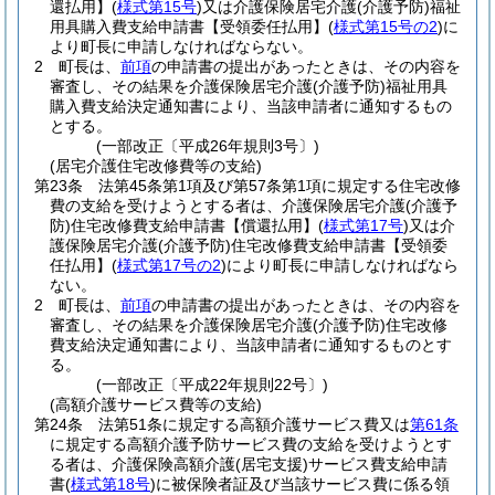
還払用】
(
様式第15号
)
又は介護保険居宅介護
(介護予防)
福祉
用具購入費支給申請書【受領委任払用】
(
様式第15号の2
)
に
より町長に申請しなければならない。
2
町長は、
前項
の申請書の提出があったときは、その内容を
審査し、その結果を介護保険居宅介護
(介護予防)
福祉用具
購入費支給決定通知書により、当該申請者に通知するもの
とする。
(一部改正〔平成26年規則3号〕)
(居宅介護住宅改修費等の支給)
第23条
法第45条第1項及び第57条第1項に規定する住宅改修
費の支給を受けようとする者は、介護保険居宅介護
(介護予
防)
住宅改修費支給申請書【償還払用】
(
様式第17号
)
又は介
護保険居宅介護
(介護予防)
住宅改修費支給申請書【受領委
任払用】
(
様式第17号の2
)
により町長に申請しなければなら
ない。
2
町長は、
前項
の申請書の提出があったときは、その内容を
審査し、その結果を介護保険居宅介護
(介護予防)
住宅改修
費支給決定通知書により、当該申請者に通知するものとす
る。
(一部改正〔平成22年規則22号〕)
(高額介護サービス費等の支給)
第24条
法第51条に規定する高額介護サービス費又は
第61条
に規定する高額介護予防サービス費の支給を受けようとす
る者は、介護保険高額介護
(居宅支援)
サービス費支給申請
書
(
様式第18号
)
に被保険者証及び当該サービス費に係る領