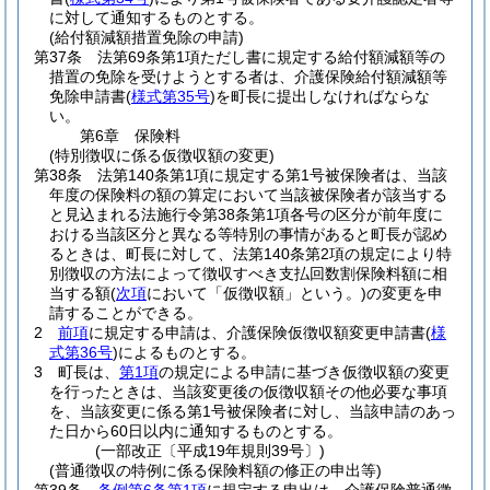
に対して通知するものとする。
(給付額減額措置免除の申請)
第37条
法第69条第1項ただし書に規定する給付額減額等の
措置の免除を受けようとする者は、介護保険給付額減額等
免除申請書
(
様式第35号
)
を町長に提出しなければならな
い。
第6章
保険料
(特別徴収に係る仮徴収額の変更)
第38条
法第140条第1項に規定する第1号被保険者は、当該
年度の保険料の額の算定において当該被保険者が該当する
と見込まれる法施行令第38条第1項各号の区分が前年度に
おける当該区分と異なる等特別の事情があると町長が認め
るときは、町長に対して、法第140条第2項の規定により特
別徴収の方法によって徴収すべき支払回数割保険料額に相
当する額
(
次項
において「仮徴収額」という。)
の変更を申
請することができる。
2
前項
に規定する申請は、介護保険仮徴収額変更申請書
(
様
式第36号
)
によるものとする。
3
町長は、
第1項
の規定による申請に基づき仮徴収額の変更
を行ったときは、当該変更後の仮徴収額その他必要な事項
を、当該変更に係る第1号被保険者に対し、当該申請のあっ
た日から60日以内に通知するものとする。
(一部改正〔平成19年規則39号〕)
(普通徴収の特例に係る保険料額の修正の申出等)