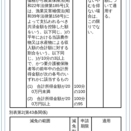
価格から農業保険法
(昭
ないや
額につ
和22年法律第185号)
又
むを得
いて適
は、漁業災害補償法
(昭
ない場
用す
和39年法律第158号)
に
合は、
る。
よって支払われるべき
この限
共済金額を控除した額
りでな
をいう。以下同じ。)
の
い。
平年における当該農作
物又は水産物による収
入額の合計額に対する
割合をいう。以下同
じ。)
が10分の3以上
で、かつ要介護被保険
者等の前年中の合計所
得金額が次の各号のい
ずれかに該当するもの
(1)
合計所得金額が20
100分
0万円未満
の100
(2)
合計所得金額が20
100分
0万円以上
の95
別表第2
(第43条関係)
減免の範囲
減
申請
適用
免
期限