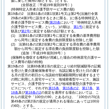
援に要した費用の額とする。)
とする。
(全部改正〔平成19年規則39号〕)
(特例特定入所者介護予防サービス費の額)
第19条の2
法第61条の3第1項第1号又は第2号
(法施行令第
29条の4第3号に該当するときに限る。)
に係る特例特定入
所者介護予防サービス費
(
第20条
において「特例特定入所者
介護予防サービス費」という。)
の額は、
第1号
に規定する
額及び
第2号
に規定する額の合計額とする。
(1)
法第61条の2第2項第1号に規定する食費の基準費用額
から同号に規定する食費の負担限度額を控除した額
(2)
法第61条の2第2項第2号に規定する滞在費の基準費用
額から同号に規定する滞在費の負担限度額を控除した額
(追加〔平成19年規則39号〕)
(保険料を徴収する権利が消滅した場合の特例居宅介護サー
ビス費等の額の特例)
第19条の3
法第69条第1項の規定により給付額減額等の記載
を受けた要介護被保険者等が、当該記載を受けた日の属す
る月の翌月の初日から当該給付額減額期間が経過するまで
の間に利用した居宅サービス、地域密着型サービス、施設
サービス、介護予防サービス及び地域密着型介護予防サー
ビスについて、それぞれ
第15条
、
第15条の2
、
第17条
、
第
18条
及び
第18条の2
の規定を適用する場合においては、こ
れらの規定中「100分の90」とあるのは、「100分の70
(法
第49条の2第2項の規定が適用される場合にあっては100分
の60)
」とする。