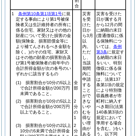
割
合
1
条例第10条第1項第1号
に規
災害
災害を受けた
定する事由により第1号被保
を受
日が属する月
険者又は生計維持者の所有に
けた
から12月の間
係る住宅、家財又はその他の
日か
に納期の末日
財産について受けた損害の金
ら3月
(普通徴収に係
額
(保険金、損害賠償金等に
以
る保険料につ
より補てんされるべき金額を
内。
いては、
条例
除く。)
のその住宅、家財又
ただ
第3条
に規定す
はその他の財産の損害割合及
し、
る納期の末日
び第1号被保険者の前年中の
当該
をいい、特別
合計所得金額が次の各号のい
期間
徴収に係る保
ずれかに該当するもの
内に
険料について
申請
は、法第137
(1)
損害割合が10分の5以上
全
する
条第1項の規定
で合計所得金額が200万円
部
こと
により特別徴
未満であること。
がで
収義務者が市
(2)
損害割合が10分の5以上
2
きな
町村に納入す
で合計所得金額が200万円
分
いや
べき期日
(法第
以上であること。
の
むを
140条第3項の
1
得な
規定において
い理
準用する場合
(3)
損害割合が10分の2以上
2
由が
を含む。)
をい
10分の5未満で合計所得金
分
ある
う。以下同