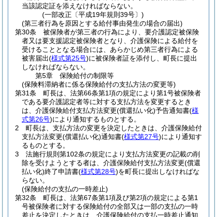
当該認定証を添えなければならない。
(一部改正〔平成19年規則39号〕)
(第三者行為を原因とする給付事由発生の場合の届出)
第30条
被保険者が第三者の行為により、要介護認定被保険
者又は要支援認定被保険者となり、介護保険による給付を
受けることとなる場合には、あらかじめ第三者行為による
被害届出
(
様式第25号
)
に被保険者証を添付し、町長に提出
しなければならない。
第5章
保険給付の制限等
(保険料滞納者に係る保険給付の支払方法の変更等)
第31条
町長は、法第66条第1項の規定により第1号被保険者
である要介護認定者等に対する支払方法を変更するとき
は、介護保険給付支払方法変更
(償還払い化)
予告通知書
(
様
式第26号
)
により通知するものとする。
2
町長は、支払方法の変更を決定したときは、介護保険給付
支払方法変更
(償還払い化)
通知書
(
様式第27号
)
により通知す
るものとする。
3
法施行規則第102条の規定により支払方法変更の記載の削
除を受けようとする者は、介護保険給付支払方法変更
(償還
払い化)
終了申請書
(
様式第28号
)
を町長に提出しなければな
らない。
(保険給付の支払の一時差止)
第32条
町長は、法第67条第1項及び第2項の規定による第1
号被保険者に対する保険給付の全部又は一部の支払の一時
差止を決定したときは、介護保険給付の支払一時差止通知