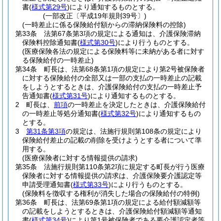
書
(
様式第29号
)
により通知するものとする。
(一部改正〔平成19年規則39号〕)
(一時差止に係る保険給付額からの滞納保険料の控除)
第33条
法第67条第3項の規定による通知は、介護保険滞納
保険料控除通知書
(
様式第30号
)
により行うものとする。
(医療保険各法の規定による保険料等に未納がある者に対す
る保険給付の一時差止)
第34条
町長は、法第68条第1項の規定により第2号被保険者
に対する保険給付の全部又は一部の支払の一時差止の記載
をしようとするときは、介護保険給付の支払の一時差止予
告通知書
(
様式第31号
)
により通知するものとする。
2
町長は、
前項
の一時差止を決定したときは、介護保険給付
の一時差止等処分通知書
(
様式第32号
)
により通知するもの
とする。
3
第31条第3項
の規定は、法施行規則第108条の規定により
保険給付差止の記載の削除を受けようとする者について準
用する。
(医療保険者に対する情報提供の請求)
第35条
法施行規則第110条第2項に規定する町長が行う医療
保険者に対する情報提供の請求は、介護保険要介護認定等
申請受理通知書
(
様式第33号
)
により行うものとする。
(保険料を徴収する権利が消失した場合の保険給付の特例)
第36条
町長は、法第69条第1項の規定による給付額減額等
の記載をしようとするときは、介護保険給付額減額等通知
書
(
様式第34号
)
により第1号被保険者である要介護認定者等