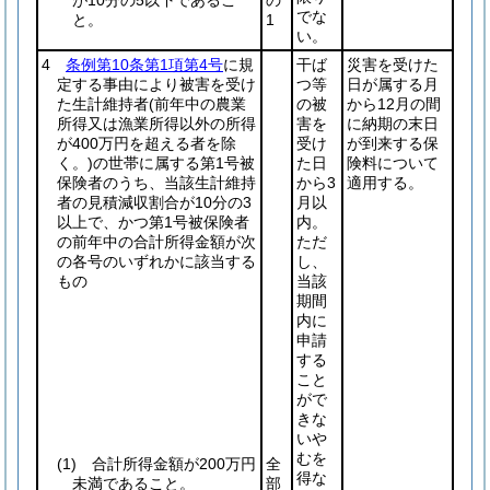
が10分の5以下であるこ
の
でな
と。
1
い。
4
条例第10条第1項第4号
に規
干ば
災害を受けた
定する事由により被害を受け
つ等
日が属する月
た生計維持者
(前年中の農業
の被
から12月の間
所得又は漁業所得以外の所得
害を
に納期の末日
が400万円を超える者を除
受け
が到来する保
く。)
の世帯に属する第1号被
た日
険料について
保険者のうち、当該生計維持
から3
適用する。
者の見積減収割合が10分の3
月以
以上で、かつ第1号被保険者
内。
の前年中の合計所得金額が次
ただ
の各号のいずれかに該当する
し、
もの
当該
期間
内に
申請
する
こと
がで
きな
いや
むを
(1)
合計所得金額が200万円
全
得な
未満であること。
部