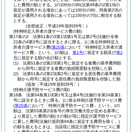
した費用の額とする。)
の100分の90
(法第49条の2第1項の
規定が適用される場合にあっては100分の80、同条第2項の
規定が適用される場合にあっては100分の70)
に相当する額
とする。
(全部改正〔平成19年規則39号〕)
(特例特定入所者介護サービス費の額)
第17条の2
法第51条の3第1項第1号又は第2号
(法施行令第
22条の4第3号に該当するときに限る。)
に係る特例特定入
所者介護サービス費
(
第20条
において「特例特定入所者介護
サービス費」という。)
の額は、
第1号
に規定する額及び
第2
号
に規定する額の合計額とする。
(1)
法第51条の2第2項第1号に規定する食費の基準費用額
から同号に規定する食費の負担限度額を控除した額
(2)
法第51条の2第2項第2号に規定する居住費の基準費用
額から同号に規定する居住費の負担限度額を控除した額
(追加〔平成19年規則39号〕)
(特例介護予防サービス費の額)
第18条
法第54条第1項第1号又は第4号
(法施行令第24条第1
号に該当するときに限る。)
に係る特例介護予防サービス費
(
第20条
において「特例介護予防サービス費」という。)
の
額は、法第53条第2項各号の厚生労働大臣が定める基準に
より算定した費用の額
(その額が現に指定介護予防サービス
に要した費用
(法施行規則第84条に規定する費用を除く。)
の額を超えるときは、当該現に指定介護予防サービスに要