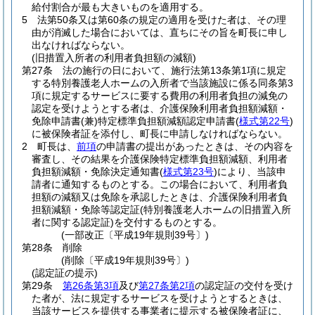
給付割合が最も大きいものを適用する。
5
法第50条又は第60条の規定の適用を受けた者は、その理
由が消滅した場合においては、直ちにその旨を町長に申し
出なければならない。
(旧措置入所者の利用者負担額の減額)
第27条
法の施行の日において、施行法第13条第1項に規定
する特別養護老人ホームの入所者で当該施設に係る同条第3
項に規定するサービスに要する費用の利用者負担の減免の
認定を受けようとする者は、介護保険利用者負担額減額・
免除申請書
(兼)
特定標準負担額減額認定申請書
(
様式第22号
)
に被保険者証を添付し、町長に申請しなければならない。
2
町長は、
前項
の申請書の提出があったときは、その内容を
審査し、その結果を介護保険特定標準負担額減額、利用者
負担額減額・免除決定通知書
(
様式第23号
)
により、当該申
請者に通知するものとする。
この場合において、利用者負
担額の減額又は免除を承認したときは、介護保険利用者負
担額減額・免除等認定証
(特別養護老人ホームの旧措置入所
者に関する認定証)
を交付するものとする。
(一部改正〔平成19年規則39号〕)
第28条
削除
(削除〔平成19年規則39号〕)
(認定証の提示)
第29条
第26条第3項
及び
第27条第2項
の認定証の交付を受け
た者が、法に規定するサービスを受けようとするときは、
当該サービスを提供する事業者に提示する被保険者証に、