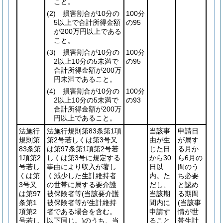
こと。
(2)
損害割合が10分の
100分
5以上で合計所得金額
の95
が200万円以上である
こと。
(3)
損害割合が10分の
100分
2以上10分の5未満で
の95
合計所得金額が200万
円未満であること。
(4)
損害割合が10分の
100分
2以上10分の5未満で
の93
合計所得金額が200万
円以上であること。
法施行
法施行規則第83条第1項
当該事
申請日
規則第
第2号若しくは第3号又
由が生
が属す
83条第
は第97条第1項第2号若
じた日
る月か
1項第2
しくは第3号に規定する
から30
ら6月の
号若し
事由により収入が著し
日以
間のう
くは第
く減少した生計維持者
内。た
ち必要
3号又
の世帯に属する要介護
だし、
と認め
は第97
被保険者等
(当該要介護
当該期
る期間
条第1
被保険者等が生計維持
間内に
(当該事
項第2
者である場合を含む。
申請す
情が世
号若し
以下同じ。)
のうち、当
ること
帯生計