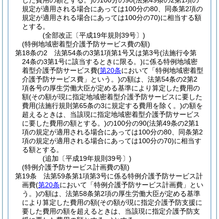
した費用の額とする。)
の100分の90
(法第49条の2第1項の
規定が適用される場合にあっては100分の80、同条第2項の
規定が適用される場合にあっては100分の70)
に相当する額
とする。
(全部改正〔平成19年規則39号〕)
(特例地域密着型介護予防サービス費の額)
第18条の2
法第54条の3第1項第1号又は第3号
(法施行令第
24条の3第1号に該当するときに限る。)
に係る特例地域密
着型介護予防サービス費
(
第20条
において「特例地域密着型
介護予防サービス費」という。)
の額は、法第54条の2第2
項各号の厚生労働大臣が定める基準により算定した費用の
額
(その額が現に指定地域密着型介護予防サービスに要した
費用
(法施行規則第65条の3に規定する費用を除く。)
の額を
超えるときは、当該現に指定地域密着型介護予防サービス
に要した費用の額とする。)
の100分の90
(法第49条の2第1
項の規定が適用される場合にあっては100分の80、同条第2
項の規定が適用される場合にあっては100分の70)
に相当す
る額とする。
(追加〔平成19年規則39号〕)
(特例介護予防サービス計画費の額)
第19条
法第59条第1項第3号に係る特例介護予防サービス計
画費
(
第20条
において「特例介護予防サービス計画費」とい
う。)
の額は、法第58条第2項の厚生労働大臣が定める基準
により算定した費用の額
(その額が現に指定介護予防支援に
要した費用の額を超えるときは、当該現に指定介護予防支