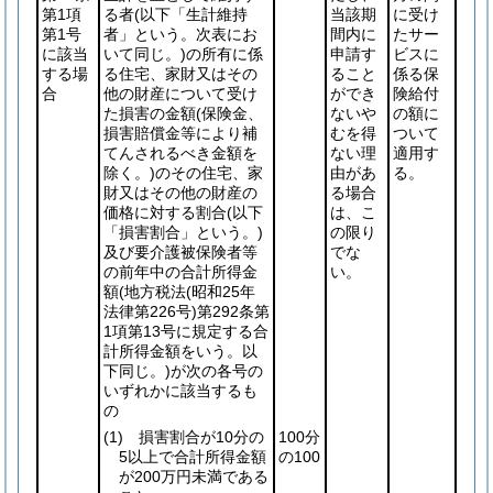
第1項
る者
(以下「生計維持
当該期
に受け
第1号
者」という。次表にお
間内に
たサー
に該当
いて同じ。)
の所有に係
申請す
ビスに
する場
る住宅、家財又はその
ること
係る保
合
他の財産について受け
ができ
険給付
た損害の金額
(保険金、
ないや
の額に
損害賠償金等により補
むを得
ついて
てんされるべき金額を
ない理
適用す
除く。)
のその住宅、家
由があ
る。
財又はその他の財産の
る場合
価格に対する割合
(以下
は、こ
「損害割合」という。)
の限り
及び要介護被保険者等
でな
の前年中の合計所得金
い。
額
(地方税法
(昭和25年
法律第226号)
第292条第
1項第13号に規定する合
計所得金額をいう。以
下同じ。)
が次の各号の
いずれかに該当するも
の
(1)
損害割合が10分の
100分
5以上で合計所得金額
の100
が200万円未満である