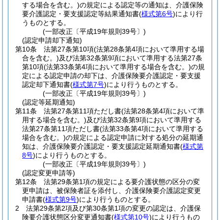
する場合を含む。)
の規定による認定等の通知は、介護保険
要介護認定・要支援認定等結果通知書
(
様式第6号
)
により行
うものとする。
(一部改正〔平成19年規則39号〕)
(認定申請却下通知)
第10条
法第27条第10項
(法第28条第4項において準用する場
合を含む。)
及び法第32条第9項において準用する法第27条
第10項
(法第33条第4項において準用する場合を含む。)
の規
定による認定申請の却下は、介護保険要介護認定・要支援
認定却下通知書
(
様式第7号
)
により行うものとする。
(一部改正〔平成19年規則39号〕)
(認定等延期通知)
第11条
法第27条第11項ただし書
(法第28条第4項において準
用する場合を含む。)
及び法第32条第9項において準用する
法第27条第11項ただし書
(法第33条第4項において準用する
場合を含む。)
の規定による認定申請に対する処分の延期通
知は、介護保険要介護認定・要支援認定延期通知書
(
様式第
8号
)
により行うものとする。
(一部改正〔平成19年規則39号〕)
(認定変更申請等)
第12条
法第29条第1項の規定による要介護状態の区分の変
更申請は、被保険者証を添付し、介護保険要介護認定変更
申請書
(
様式第9号
)
により行うものとする。
2
法第29条第2項及び第30条第1項の変更の認定は、介護保
険要介護状態区分変更通知書
(
様式第10号
)
により行うもの