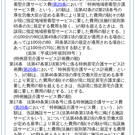
着型介護サービス費
(
第20条
において「特例地域密着型介護
サービス費」という。)
の額は、法第42条の2第2項各号の
厚生労働大臣が定める基準により算定した費用の額
(その額
が現に指定地域密着型サービスに要した費用
(法施行規則第
65条の3に規定する費用を除く。)
の額を超えるときは、当
該現に指定地域密着型サービスに要した費用の額とする。)
の100分の90
(法第49条の2第1項の規定が適用される場合に
あっては100分の80、同条第2項の規定が適用される場合に
あっては100分の70)
に相当する額とする。
(追加〔平成19年規則39号〕)
(特例居宅介護サービス計画費の額)
第16条
法第47条第1項第3号に係る特例居宅介護サービス計
画費
(
第20条
において「特例居宅介護サービス計画費」とい
う。)
の額は、法第46条第2項の厚生労働大臣が定める基準
により算定した費用の額
(その額が現に指定居宅介護支援に
要した費用の額を超えるときは、当該現に指定居宅介護支
援に要した費用の額とする。)
とする。
(特例施設介護サービス費の額)
第17条
法第49条第1項各号に係る特例施設介護サービス費
(
第20条
において「特例施設介護サービス費」という。)
の
額は、当該施設サービス
(法第48条第1項各号に掲げる施設
サービスをいう。)
について法第48条第2項の厚生労働大臣
が定める基準により算定した費用の額
(その額が現に当該施
設サービスに要した費用
(法施行規則第79条に規定する費用
を除く。)
の額を超えるときは、当該現に施設サービスに要