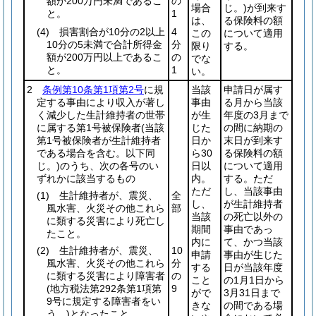
額が200万円未満であるこ
の
場合
じ。)
が到来す
と。
1
は、
る保険料の額
(4)
損害割合が10分の2以上
4
この
について適用
10分の5未満で合計所得金
分
限り
する。
額が200万円以上であるこ
の
でな
と。
1
い。
2
条例第10条第1項第2号
に規
当該
申請日が属す
定する事由により収入が著し
事由
る月から当該
く減少した生計維持者の世帯
が生
年度の3月まで
に属する第1号被保険者
(当該
じた
の間に納期の
第1号被保険者が生計維持者
日か
末日が到来す
である場合を含む。以下同
ら30
る保険料の額
じ。)
のうち、次の各号のい
日以
について適用
ずれかに該当するもの
内。
する。ただ
ただ
し、当該事由
(1)
生計維持者が、震災、
全
し、
が生計維持者
風水害、火災その他これら
部
当該
の死亡以外の
に類する災害により死亡し
期間
事由であっ
たこと。
内に
て、かつ当該
(2)
生計維持者が、震災、
10
申請
事由が生じた
風水害、火災その他これら
分
する
日が当該年度
に類する災害により障害者
の
こと
の1月1日から
(地方税法第292条第1項第
9
がで
3月31日まで
9号に規定する障害者をい
きな
の間である場
う。)
となったこと。