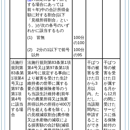
する場合にあっては
前々年)
中の合計所得金
額に対する割合
(以下
「見積所得割合」とい
う。)
が次の各号のいず
れかに該当するもの
(1)
皆無
100分
の100
(2)
2分の1以下で前号
100分
以外
の95
法施行
法施行規則第83条第1項
干ばつ
干ばつ
規則第
第4号又は第97条第1項
等の被
等の被
83条第
第4号に規定する事由に
害を受
害を受
1項第4
より被害を受けた生計
けた日
けた日
号又は
維持者の世帯に属する
から3
が属す
第97条
要介護被保険者等のう
月以
る月か
第1項
ち当該生計維持者
(前年
内。た
ら12月
第4号
中の農業所得又は漁業
だし、
の間に
に該当
所得以外の所得が400万
当該期
受けた
する場
円を超える者を除く。)
間内に
サービ
合
の見積減収割合
(農作物
申請す
スに係
又は水産物の減収によ
ること
る保険
る損害額の合計額
(減収
ができ
給付の