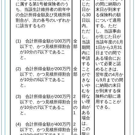
に属する第1号被保険者のう
じた
の間に納期の
ち、当該生計維持者の前年中
日か
末日が到来す
の合計所得金額及び見積所得
ら30
る保険料の額
割合が、次の各号のいずれか
日以
について適用
に該当するもの
内。
する。ただ
ただ
し、当該事由
し、
が生じた日が
(1)
合計所得金額が100万円
全
当該
当該年度の1月
以下で、かつ見積所得割合
部
期間
1日から3月31
が10分の7以下であるこ
内に
日までの間で
と。
申請
ある場合にお
する
いて必要と認
(2)
合計所得金額が200万円
全
こと
めるときは、
以下で、かつ見積所得割合
部
がで
翌年度の4月か
が10分の5以下であるこ
きな
ら9月までの間
と。
いや
に納期の末日
むを
が到来する保
得な
険料の額に適
(3)
合計所得金額が200万円
2
い理
用することが
以下で、かつ見積所得割合
分
由が
できる。
が10分の7以下であるこ
の
ある
と。
1
場合
は、
(4)
合計所得金額が400万円
2
この
以下で、かつ見積所得割合
分
限り