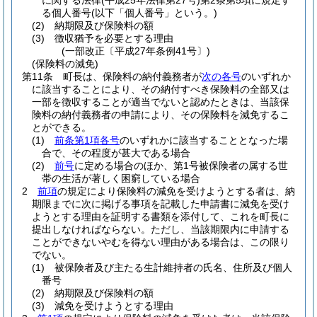
に関する法律
(平成25年法律第27号)
第2条第5項に規定す
る個人番号
(以下「個人番号」という。)
(2)
納期限及び保険料の額
(3)
徴収猶予を必要とする理由
(一部改正〔平成27年条例41号〕)
(保険料の減免)
第11条
町長は、保険料の納付義務者が
次の各号
のいずれか
に該当することにより、その納付すべき保険料の全部又は
一部を徴収することが適当でないと認めたときは、当該保
険料の納付義務者の申請により、その保険料を減免するこ
とができる。
(1)
前条第1項各号
のいずれかに該当することとなった場
合で、その程度が甚大である場合
(2)
前号
に定める場合のほか、第1号被保険者の属する世
帯の生活が著しく困窮している場合
2
前項
の規定により保険料の減免を受けようとする者は、納
期限までに次に掲げる事項を記載した申請書に減免を受け
ようとする理由を証明する書類を添付して、これを町長に
提出しなければならない。
ただし、当該期限内に申請する
ことができないやむを得ない理由がある場合は、この限り
でない。
(1)
被保険者及び主たる生計維持者の氏名、住所及び個人
番号
(2)
納期限及び保険料の額
(3)
減免を受けようとする理由