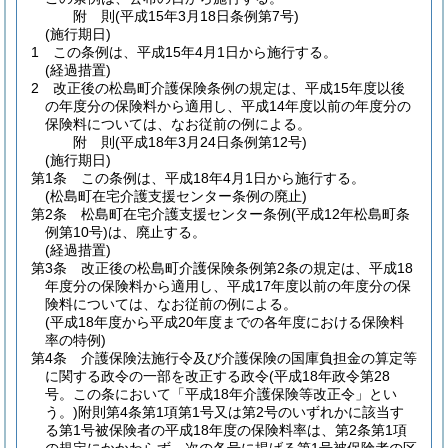
附
則
(平成15年3月18日
条例第7号)
(施行期日)
1
この条例は、平成15年4月1日から施行する。
(経過措置)
2
改正後の松島町介護保険条例の規定は、平成15年度以後
の年度分の保険料から適用し、平成14年度以前の年度分の
保険料については、なお従前の例による。
附
則
(平成18年3月24日
条例第12号)
(施行期日)
第1条
この条例は、平成18年4月1日から施行する。
(松島町在宅介護支援センター条例の廃止)
第2条
松島町在宅介護支援センター条例
(平成12年松島町条
例第10号)
は、廃止する。
(経過措置)
第3条
改正後の松島町介護保険条例第2条の規定は、平成18
年度分の保険料から適用し、平成17年度以前の年度分の保
険料については、なお従前の例による。
(平成18年度から平成20年度までの各年度における保険料
率の特例)
第4条
介護保険法施行令及び介護保険の国庫負担金の算定等
に関する政令の一部を改正する政令
(平成18年政令第28
号。この条において「平成18年介護保険等改正令」とい
う。)
附則第4条第1項第1号又は第2号のいずれかに該当す
る第1号被保険者の平成18年度の保険料率は、第2条第1項