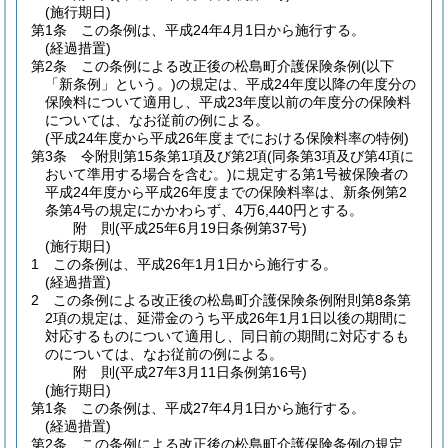
(施行期日)
第1条
この条例は、平成24年4月1日から施行する。
(経過措置)
第2条
この条例による改正後の松島町介護保険条例
(以下
「新条例」という。)
の規定は、平成24年度以降の年度分の
保険料について適用し、平成23年度以前の年度分の保険料
については、なお従前の例による。
(平成24年度から平成26年度までにおける保険料率の特例)
第3条
令附則第15条第1項及び第2項
(同条第3項及び第4項に
おいて準用する場合を含む。)
に規定する第1号被保険者の
平成24年度から平成26年度までの保険料率は、新条例第2
条第4号の規定にかかわらず、4万6,440円とする。
附
則
(平成25年6月19日
条例第37号)
(施行期日)
1
この条例は、平成26年1月1日から施行する。
(経過措置)
2
この条例による改正後の松島町介護保険条例附則第8条第
2項の規定は、延滞金のうち平成26年1月1日以後の期間に
対応するものについて適用し、同日前の期間に対応するも
のについては、なお従前の例による。
附
則
(平成27年3月11日
条例第16号)
(施行期日)
第1条
この条例は、平成27年4月1日から施行する。
(経過措置)
第2条
この条例による改正後の松島町介護保険条例の規定