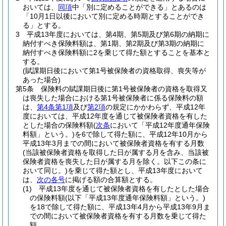
おいては、
同項
中「別に定めることができる」とあるのは
「10月1日以後において別に定める時期とすることができ
る」とする。
3
平成13年度においては、第4期、第5期及び第6期の納期に
納付すべき保険料額は、第1期、第2期及び第3期の納期に
納付すべき保険料額に2を乗じて得た額とすることを基本と
する。
(賦課期日後において第1号被保険者の資格取得、喪失等が
あった場合)
第5条
保険料の賦課期日後に第1号被保険者の資格を取得又
は喪失した場合における第1号被保険者に係る保険料の額
は、
第4条第1項
及び
第2項
の規定にかかわらず、平成12年
度においては、平成12年度を通じて被保険者資格を有した
とした場合の保険料額
(
次条
において「平成12年度通年保険
料額」という。)
を6で除して得た額に、平成12年10月から
平成13年3月までの間において被保険者資格を有する月数
(当該被保険者資格を取得した日が属する月を含み、当該被
保険者資格を喪失した日が属する月を除く。以下この条に
おいて同じ。)
を乗じて得た額とし、平成13年度において
は、
次の各号
に掲げる額の合算額とする。
(1)
平成13年度を通じて被保険者資格を有したとした場合
の保険料額
(以下「平成13年度通年保険料額」という。)
を18で除して得た額に、平成13年4月から平成13年9月ま
での間において被保険者資格を有する月数を乗じて得た
額