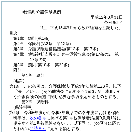
○松島町介護保険条例
平成12年3月31日
条例第3号
〔注〕平成18年3月から改正経過を注記した。
目次
第1章
総則
(第1条)
第2章
保険料
(第2条―第12条)
第3章
介護保険運営協議会
(第13条―第17条)
第4章
地域包括支援センター運営協議会
(第17条の2―第
17条の6)
第5章
罰則
(第18条―第22条)
附則
第1章
総則
(趣旨)
第1条
この条例は、介護保険法
(平成9年法律第123号。以下
「法」という。)
その他法令に定めるもののほか、本町が行
う介護保険の実施に関し必要な事項を定めるものとする。
第2章
保険料
(保険料率)
第2条
令和6年度から令和8年度までの各年度における保険
料率は、
次の各号
に掲げる第1号被保険者
(法第9条第1号に
規定する第1号被保険者をいう。以下同じ。)
の区分に応じ
それぞれ
当該各号
に定める額とする。