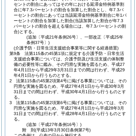
セントの割合にあってはその年における延滞金特例基準割
合に年7.3パーセントの割合を加算した割合とし、年7.3パ
ーセントの割合にあっては当該延滞金特例基準割合に年1パ
ーセントの割合を加算した割合
(当該加算した割合が年7.3
パーセントの割合を超える場合には、年7.3パーセントの割
合)
とする。
(追加〔平成21年条例26号〕、一部改正〔平成25年
条例37号〕)
(介護予防・日常生活支援総合事業等に関する経過措置)
第9条
法第115条の45第1項に規定する介護予防・日常生活
支援総合事業については、介護予防及び生活支援の体制整
備の必要性等に鑑み、その円滑な実施を図るため、平成27
年4月1日から平成29年3月31日までの間は行わず、平成29
年4月1日から行うものとする。
2
法第115条の45第2項第4号に掲げる事業については、その
円滑な実施を図るため、平成27年4月1日から平成30年3月
31日までの間は行わず、平成30年4月1日から行うものとす
る。
3
法第115条の45第2項第6号に掲げる事業については、その
円滑な実施を図るため、平成27年4月1日から平成28年3月
31日までの間は行わず、平成28年4月1日から行うものとす
る。
(追加〔平成27年条例16号〕)
附
則
(平成13年3月30日
条例第7号)
この条例は、公布の日から施行する。