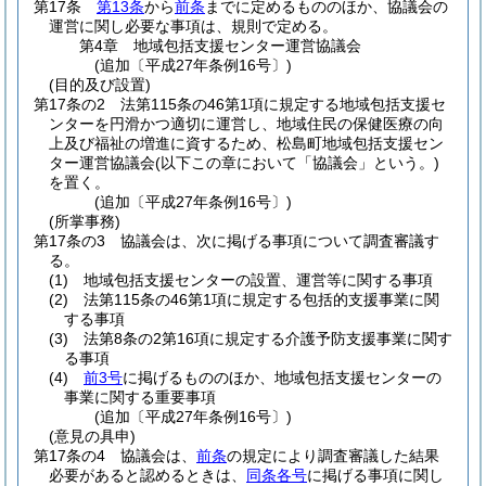
第17条
第13条
から
前条
までに定めるもののほか、協議会の
運営に関し必要な事項は、規則で定める。
第4章
地域包括支援センター運営協議会
(追加〔平成27年条例16号〕)
(目的及び設置)
第17条の2
法第115条の46第1項に規定する地域包括支援セ
ンターを円滑かつ適切に運営し、地域住民の保健医療の向
上及び福祉の増進に資するため、松島町地域包括支援セン
ター運営協議会
(以下この章において「協議会」という。)
を置く。
(追加〔平成27年条例16号〕)
(所掌事務)
第17条の3
協議会は、次に掲げる事項について調査審議す
る。
(1)
地域包括支援センターの設置、運営等に関する事項
(2)
法第115条の46第1項に規定する包括的支援事業に関
する事項
(3)
法第8条の2第16項に規定する介護予防支援事業に関す
る事項
(4)
前3号
に掲げるもののほか、地域包括支援センターの
事業に関する重要事項
(追加〔平成27年条例16号〕)
(意見の具申)
第17条の4
協議会は、
前条
の規定により調査審議した結果
必要があると認めるときは、
同条各号
に掲げる事項に関し