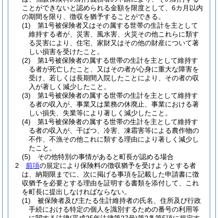
ことができないと認められる金額を限度として、6カ月以内
の期間を限り、徴収を猶予することができる。
(1)
第1号被保険者又はその属する世帯の生計を主として
維持する者が、災害、風水害、火災その他これらに類す
る災害により、住宅、家財又はその他の財産について著
しい損害を受けたこと。
(2)
第1号被保険者の属する世帯の生計を主として維持す
る者が死亡したこと、又はその者が心身に重大な障害を
受け、若しくは長期間入院したことにより、その者の収
入が著しく減少したこと。
(3)
第1号被保険者の属する世帯の生計を主として維持す
る者の収入が、事業又は業務の休廃止、事業における著
しい損失、失業等により著しく減少したこと。
(4)
第1号被保険者の属する世帯の生計を主として維持す
る者の収入が、干ばつ、冷害、凍霜害等による農作物の
不作、不漁その他これに類する理由により著しく減少し
たこと。
(5)
その他特別の事情があると町長が認める場合
2
前項
の規定により保険料の徴収猶予を受けようとする者
は、納期限までに、次に掲げる事項を記載した申請書に徴
収猶予を必要とする理由を証明する書類を添付して、これ
を町長に提出しなければならない。
(1)
被保険者及び主たる生計維持者の氏名、住所及び行政
手続における特定の個人を識別するための番号の利用等