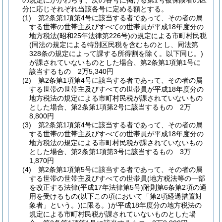
の規定にかかわらず、次の各号に掲げる第1号被保険者の区
分に応じそれぞれ当該各号に定める額とする。
(1)
第2条第1項第4号に該当する者であって、その者の属
する世帯の世帯主及びすべての世帯員が平成18年度分の
地方税法
(昭和25年法律第226号)
の規定による市町村民税
(同法の規定による特別区民税を含むものとし、同法第
328条の規定によって課する所得割を除く。以下同じ。)
が課されていないものとした場合、第2条第1項第1号に
該当するもの 2万5,340円
(2)
第2条第1項第4号に該当する者であって、その者の属
する世帯の世帯主及びすべての世帯員が平成18年度分の
地方税法の規定による市町村民税が課されていないもの
とした場合、第2条第1項第2号に該当するもの 2万
8,800円
(3)
第2条第1項第4号に該当する者であって、その者の属
する世帯の世帯主及びすべての世帯員が平成18年度分の
地方税法の規定による市町村民税が課されていないもの
とした場合、第2条第1項第3号に該当するもの 3万
1,870円
(4)
第2条第1項第5号に該当する者であって、その者の属
する世帯の世帯主及びすべての世帯員
(地方税法等の一部
を改正する法律
(平成17年法律第5号)
附則第6条第2項の適
用を受けるもの
(以下この項において「第2項経過措置対
象者」という。)
に限る。)
が平成18年度分の地方税法の
規定による市町村民税が課されていないものとした場