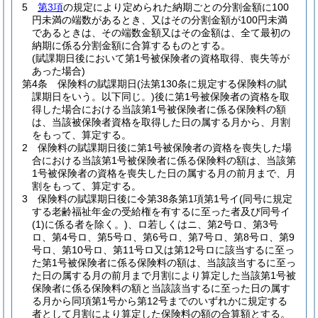
5
第3項
の規定により定められた納期ごとの分割金額に100
円未満の端数があるとき、又はその分割金額が100円未満
であるときは、その端数金額又はその金額は、全て最初の
納期に係る分割金額に合算するものとする。
(賦課期日後において第1号被保険者の資格取得、喪失等が
あった場合)
第4条
保険料の賦課期日
(法第130条に規定する保険料の賦
課期日をいう。以下同じ。)
後に第1号被保険者の資格を取
得した場合における当該第1号被保険者に係る保険料の額
は、当該被保険者資格を取得した日の属する月から、月割
をもって、算定する。
2
保険料の賦課期日後に第1号被保険者の資格を喪失した場
合における当該第1号被保険者に係る保険料の額は、当該第
1号被保険者の資格を喪失した日の属する月の前月まで、月
割をもって、算定する。
3
保険料の賦課期日後に令第38条第1項第1号イ
(同号に規定
する老齢福祉年金の受給権を有するに至った者及び同号イ
(1)
に係る者を除く。)
、ロ若しくはニ、第2号ロ、第3号
ロ、第4号ロ、第5号ロ、第6号ロ、第7号ロ、第8号ロ、第9
号ロ、第10号ロ、第11号ロ又は第12号ロに該当するに至っ
た第1号被保険者に係る保険料の額は、当該該当するに至っ
た日の属する月の前月まで月割により算定した当該第1号被
保険者に係る保険料の額と当該該当するに至った日の属す
る月から同項第1号から第12号までのいずれかに規定する
者として月割により算定した保険料の額の合算額とする。