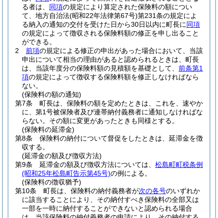
る者は、
同項
の規定により算定された保険料の額につい
て、地方自治法
(昭和22年法律第67号)
第231条の規定によ
る納入の通知の交付を受けた日から30日以内に町長に
同項
の規定によって徴収される保険料額の修正を申し出ること
ができる。
2
前項
の規定による修正の申出があった場合において、当該
申出について相当の理由があると認められるときは、町長
は、当該年度分の保険料額の見積額を基礎として、
前条第1
項
の規定によって徴収する保険料額を修正しなければなら
ない。
(保険料の額の通知)
第7条
町長は、保険料の額を定めたときは、これを、速やか
に、第1号被保険者及び連帯納付義務者に通知しなければな
らない。
その額に変更があったときも同様とする。
(保険料の延滞金)
第8条
保険料の納付について督促をしたときは、延滞金を徴
収する。
(延滞金の額及び徴収方法)
第9条
延滞金の額及び徴収方法については、
松島町町税条例
(昭和25年松島町告示第45号)
の例による。
(保険料の徴収猶予)
第10条
町長は、保険料の納付義務者が
次の各号
のいずれか
に該当することにより、その納付すべき保険料の全部又は
一部を一時に納付することができないと認められる場合
は、当該保険料の納付義務者の申請により、その納付する