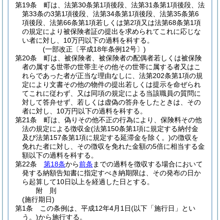
第19条
町は、法第30条第1項後段、法第31条第1項後段、法
第33条の3第1項後段、法第34条第1項後段、法第35条第6
項後段、法第66条第1項若しくは第2項又は法第68条第1項
の規定により被保険者証の提出を求められてこれに応じな
い者に対し、10万円以下の過料を科する。
(一部改正〔平成18年条例12号〕)
第20条
町は、被保険者、被保険者の配偶者若しくは被保険
者の属する世帯の世帯主その他その世帯に属する者又はこ
れらであった者が正当な理由なしに、法第202条第1項の規
定により文書その他の物件の提出若しくは提示を命ぜられ
てこれに従わず、又は同項の規定による当該職員の質問に
対して答弁せず、若しくは虚偽の答弁をしたときは、その
者に対し、10万円以下の過料を科する。
第21条
町は、偽りその他不正の行為により、保険料その他
法の規定による徴収金
(法第150条第1項に規定する納付金
及び法第157条第1項に規定する延滞金を除く。)
の徴収を
免れた者に対し、その徴収を免れた金額の5倍に相当する金
額以下の過料を科する。
第22条
第18条
から
前条
までの過料を徴収する場合において
発する納額告知書に指定すべき納期限は、その発布の日か
ら起算して10日以上を経過した日とする。
附
則
(施行期日)
第1条
この条例は、平成12年4月1日
(以下「施行日」とい
う。)
から施行する。