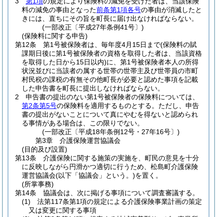
3
第1項
の規定により保険料の減免を受けた者は、当該保険
料の減免の事由となった
前条第1項各号
の事由が消滅したと
きには、直ちにその旨を町長に届け出なければならない。
(一部改正〔平成27年条例41号〕)
(保険料に関する申告)
第12条
第1号被保険者は、毎年度4月15日まで
(保険料の賦
課期日後に第1号被保険者の資格を取得した者は、当該資格
を取得した日から15日以内)
に、第1号被保険者本人の所得
状況並びに当該者の属する世帯の世帯主及び世帯員の市町
村民税の課税の有無その他町長が必要と認めた事項を記載
した申告書を町長に提出しなければならない。
2
申告書の提出のない第1号被保険者の保険料については、
第2条第5号
の保険料を適用するものとする。
ただし、申告
書の提出がないことについて真にやむを得ないと認められ
る事情がある場合は、この限りでない。
(一部改正〔平成18年条例12号・27年16号〕)
第3章
介護保険運営協議会
(目的及び設置)
第13条
介護保険に関する施策の実施を、町民の意見を十分
に反映しながら円滑かつ適切に行うため、松島町介護保険
運営協議会
(以下「協議会」という。)
を置く。
(所掌事務)
第14条
協議会は、次に掲げる事項について調査審議する。
(1)
法第117条第1項の規定による介護保険事業計画の策定
又は変更に関する事項