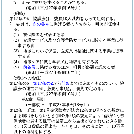
て、町長に意見を述べることができる。
(追加〔平成27年条例16号〕)
(組織)
第17条の5
協議会は、委員10人以内をもって組織する。
2
委員は、
次の各号
に掲げる者のうちから、町長が任命す
る。
(1)
被保険者を代表する者
(2)
介護サービス及び介護予防サービスに関する事業に従
事する者
(3)
地域において保健、医療又は福祉に関する事業に従事
する者
(4)
地域ケアに関し学識又は経験を有する者
(5)
前各号
に掲げる者のほか、町長が必要と認める者
(追加〔平成27年条例16号〕)
(規則への委任)
第17条の6
第17条の2
から
前条
までに定めるもののほか、協
議会の運営に関し必要な事項は、規則で定める。
(追加〔平成27年条例16号〕)
第5章
罰則
(一部改正〔平成27年条例16号〕)
第18条
町は、第1号被保険者が法第12条第1項本文の規定に
よる届出をしないとき
(同条第2項の規定により当該第1号被
保険者の属する世帯の世帯主から届出がなされたときを除
く。)
又は虚偽の届出をしたときは、その者に対し、10万円
以下の過料を科する。