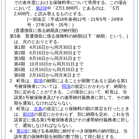
での各年度における保険料率について準用する。
この場合
において、
第2項
中「2万1,888円」とあるのは、「5万
2,608円」と読み替えるものとする。
(一部改正〔平成18年条例12号・21年5号・24年8
号・27年16号・25号〕)
(普通徴収に係る納期及び納付額)
第3条
普通徴収に係る保険料の納期
(以下「納期」という。)
は、次のとおりとする。
第1期 4月16日から同月30日まで
第2期 6月16日から同月30日まで
第3期 8月16日から同月31日まで
第4期 10月16日から同月31日まで
第5期 12月16日から同月25日まで
第6期 2月16日から同月末日まで
2
町長は、
前項
の納期によることが困難であると認める第1
号被保険者については、
同項
の規定にかかわらず、納期を
別に定めることができる。
この場合において、町長は、当
該第1号被保険者及びその連帯納付義務者に対して、その納
期を通知しなければならない。
3
町長は、
次条
の規定により保険料の額の算定を行ったとき
は、
前2項
の規定にかかわらず、別に納期を定め、これを当
該算定に係る第1号被保険者及びその連帯納付義務者に対し
て、通知しなければならない。
4
第1項
に掲げる各納期に納付すべき保険料の納付額は、当
該年度の保険料額を納期の数で除して得た額とする。