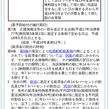
として支払うべき平成13年度通年保
険料額を9で除して得た額に当該該
当するに至った日が属する月から平
成14年3月までの月数を乗じて得た
額の合算額
(新予防給付の施行期日)
第7条
介護保険法等の一部を改正する法律
(平成17年法律第
77号)
附則第3条第1項に規定する条例で定める日は、平成
18年5月31日とする。
(追加〔平成18年条例12号〕)
(延滞金の割合の特例)
第8条
第9条
の規定により
松島町町税条例
の例によることと
されている延滞金の額については、
同条
の規定にかかわら
ず、その納付する保険料の額に、その納期限の翌日から納
付の日までの期間に応じ、当該保険料の額に年14.6パーセ
ント
(納期限の翌日から3月を経過する日までの期間につい
ては、年7.3パーセント)
の割合を乗じて得た金額に相当す
る額とする。
2
当分の間、
前項
に規定する延滞金の年14.6パーセントの割
合及び年7.3パーセントの割合は、
同項
の規定にかかわら
ず、各年の延滞金特例基準割合
(平均貸付割合
(租税特別措
置法
(昭和32年法律第26号)
第93条第2項に規定する平均貸
付割合をいう。)
に年1パーセントの割合を加算した割合を
いう。以下この項において同じ。)
が年7.3パーセントの割
合に満たない場合には、その年中においては、年14.6パー