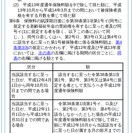
(2)
平成13年度通年保険料額を9で除して得た額に、平成
13年10月から平成14年3月までの間において被保険者資
格を有する月数を乗じて得た額
第6条
保険料の賦課期日後に令第38条第1項第1号イ
(同号に
規定する老齢福祉年金の受給権を有するに至った者及び同
号イ
(1)
に規定する者を除く。以下この条において同
じ。)
、同号ロ若しくはハ、第2号ロ、第3号ロ又は第4号ロ
に該当するに至った第1号被保険者に係る保険料額は、
第4
条第3項
の規定にかかわらず、平成12年度及び平成13年度
においては、
次の表
の左欄に掲げる期間の区分ごとに、
同
表
の右欄に掲げる額とする。
区分
額
当該該当するに至っ
該当するに至った令第38条第1項
た日が、平成12年4月
第1号、第2号、第3号又は第4号に規
1日から同年10月31
定する者として支払うべき平成12年
日までの間である場
度通年保険料額
合
当該該当するに至っ
令第38条第1項第1号イ、ロ及び
た日が、平成12年11
ハ、第2号ロ、第3号ロ、第4号ロに
月1日から平成13年3
該当しなかったとした場合の平成12
月31日までの間であ
年度通年保険料額を6で除して得た
る場合
額に平成12年10月から当該該当する
に至った日が属する月の前月までの