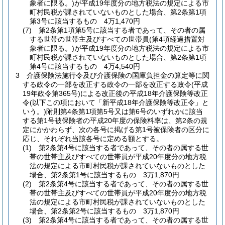
象者に限る。)
が平成19年度分の地方税法の規定による市
町村民税が課されていないものとした場合、第2条第1項
第3号に該当するもの 4万1,470円
(7)
第2条第1項第5号に該当する者であって、その者の属
する世帯の世帯主及びすべての世帯員
(第4項経過措置対
象者に限る。)
が平成19年度分の地方税法の規定による市
町村民税が課されていないものとした場合、第2条第1項
第4号に該当するもの 4万4,540円
3
介護保険法施行令及び介護保険の国庫負担金の算定等に関
する政令の一部を改正する政令の一部を改正する政令
(平成
19年政令第365号)
による改正後の平成18年介護保険等改正
令
(以下この項において「新平成18年介護保険等改正令」と
いう。)
附則第4条第1項第5号又は第6号のいずれかに該当
する第1号被保険者の平成20年度の保険料率は、第2条の規
定にかかわらず、次の各号に掲げる第1号被保険者の区分に
応じ、それぞれ当該各号に定める額とする。
(1)
第2条第4号に該当する者であって、その者の属する世
帯の世帯主及びすべての世帯員が平成20年度分の地方税
法の規定による市町村民税が課されていないものとした
場合、第2条第1号に該当するもの 3万1,870円
(2)
第2条第4号に該当する者であって、その者の属する世
帯の世帯主及びすべての世帯員が平成20年度分の地方税
法の規定による市町村民税が課されていないものとした
場合、第2条第2号に該当するもの 3万1,870円
(3)
第2条第4号に該当する者であって、その者の属する世