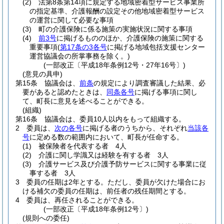
(2)
法第8条第14項に規定する地域密着型サービス事業所
の指定基準、介護報酬の設定その他地域密着型サービス
の運営に関して必要な事項
(3)
町の介護保険に係る施策の実施状況に関する事項
(4)
前3号
に掲げるもののほか、介護保険の施策に関する
重要事項
(
第17条の3各号
に掲げる地域包括支援センター
運営協議会の所掌事務を除く。)
(一部改正〔平成18年条例12号・27年16号〕)
(意見の具申)
第15条
協議会は、
前条
の規定により調査審議した結果、必
要があると認めたときは、
同条各号
に掲げる事項に関し
て、町長に意見を述べることができる。
(組織)
第16条
協議会は、委員10人以内をもって組織する。
2
委員は、
次の各号
に掲げる者のうちから、それぞれ
当該各
号
に定める数の範囲内において、町長が任命する。
(1)
被保険者を代表する者 4人
(2)
介護に関し学識又は経験を有する者 3人
(3)
介護サービス及び介護予防サービスに関する事業に従
事する者 3人
3
委員の任期は2年とする。
ただし、委員が欠けた場合にお
ける補欠の委員の任期は、前任者の残任期間とする。
4
委員は、再任されることができる。
(一部改正〔平成18年条例12号〕)
(規則への委任)