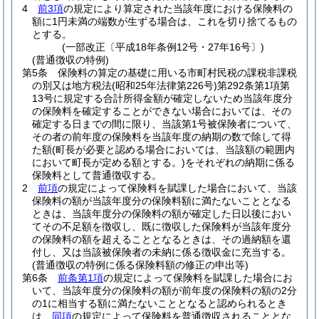
4
前3項
の規定により算定された当該年度における保険料の
額に1円未満の端数が生ずる場合は、これを切り捨てるもの
とする。
(一部改正〔平成18年条例12号・27年16号〕)
(普通徴収の特例)
第5条
保険料の算定の基礎に用いる市町村民税の課税非課税
の別又は地方税法
(昭和25年法律第226号)
第292条第1項第
13号に規定する合計所得金額が確定しないため当該年度分
の保険料を確定することができない場合においては、その
確定する日までの間に限り、当該第1号被保険者について、
その者の前年度の保険料を当該年度の納期の数で除して得
た額
(町長が必要と認める場合においては、当該額の範囲内
において町長が定める額とする。)
をそれぞれの納期に係る
保険料として普通徴収する。
2
前項
の規定によって保険料を賦課した場合において、当該
保険料の額が当該年度分の保険料額に満たないこととなる
ときは、当該年度分の保険料の額が確定した日以後におい
てその不足額を徴収し、既に徴収した保険料が当該年度分
の保険料の額を超えることとなるときは、その過納額を還
付し、又は当該被保険者の未納に係る徴収金に充当する。
(普通徴収の特例に係る保険料額の修正の申出等)
第6条
前条第1項
の規定によって保険料を賦課した場合にお
いて、当該年度分の保険料の額が前年度の保険料の額の2分
の1に相当する額に満たないこととなると認められるとき
は、
同項
の規定によって保険料を普通徴収されることとな