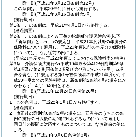
附
則
(平成20年3月12日
条例第12号)
この条例は、平成20年4月1日から施行する。
附
則
(平成21年3月16日
条例第5号)
(施行期日)
第1条
この条例は、平成21年4月1日から施行する。
(経過措置)
第2条
この条例による改正後の松島町介護保険条例
(以下
「新条例」という。)
の規定は、平成21年度以降の年度分の
保険料について適用し、平成20年度以前の年度分の保険料
については、なお従前の例による。
(平成21年度から平成23年度までにおける保険料率の特例)
第3条
介護保険法施行令
(平成10年政令第412号)
附則第9条
第1項及び第2項
(同条第3項及び第4項において準用する場
合を含む。)
に規定する第1号被保険者の平成21年度から平
成23年度までの保険料率は、新条例第2条第4号の規定にか
かわらず、4万1,040円とする。
附
則
(平成21年12月24日
条例第26号)
(施行期日)
1
この条例は、平成22年1月1日から施行する。
(経過措置)
2
改正後の附則第8条第2項の規定は、延滞金のうちこの条
例の施行の日以後の期間に対応するものについて適用し、
同日前の期間に対応するものについては、なお従前の例に
よる。
附
則
(平成24年3月6日
条例第8号)