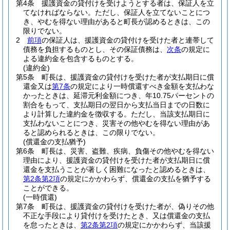
第4条
援護資金の貸付けを受けようとする者は、保証人を立
てなければならない。
ただし、保証人を立てないことにつ
き、やむを得ない理由があると町長が認めるときは、この
限りでない。
2
前項
の保証人は、援護資金の貸付けを受けた者と連帯して
債務を負担するものとし、その保証債務は、
次条
の規定に
よる違約金を包含するものとする。
(違約金)
第5条
町長は、援護資金の貸付けを受けた者が支払期日に償
還金又は
第7条
の規定により一時償還すべき金額を支払わな
かったときは、延滞元利金額につき、年10.75パーセントの
割合をもって、支払期日の翌日から支払当日までの日数に
より計算した違約金を徴収する。
ただし、当該支払期日に
支払わないことにつき、災害その他やむを得ない理由があ
ると認められるときは、この限りでない。
(償還金の支払猶予)
第6条
町長は、災害、盗難、疾病、負傷その他やむを得ない
理由により、援護資金の貸付けを受けた者が支払期日に償
還金を支払うことが著しく困難になったと認めるときは、
第2条第2項
の規定にかかわらず、償還金の支払を猶予する
ことができる。
(一時償還)
第7条
町長は、援護資金の貸付けを受けた者が、偽りその他
不正な手段により貸付けを受けたとき、又は償還金の支払
を怠ったときは、
第2条第2項
の規定にかかわらず、当該援