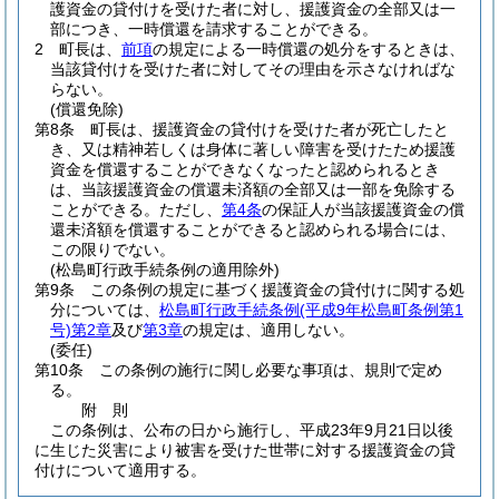
護資金の貸付けを受けた者に対し、援護資金の全部又は一
部につき、一時償還を請求することができる。
2
町長は、
前項
の規定による一時償還の処分をするときは、
当該貸付けを受けた者に対してその理由を示さなければな
らない。
(償還免除)
第8条
町長は、援護資金の貸付けを受けた者が死亡したと
き、又は精神若しくは身体に著しい障害を受けたため援護
資金を償還することができなくなったと認められるとき
は、当該援護資金の償還未済額の全部又は一部を免除する
ことができる。
ただし、
第4条
の保証人が当該援護資金の償
還未済額を償還することができると認められる場合には、
この限りでない。
(松島町行政手続条例の適用除外)
第9条
この条例の規定に基づく援護資金の貸付けに関する処
分については、
松島町行政手続条例
(平成9年松島町条例第1
号)
第2章
及び
第3章
の規定は、適用しない。
(委任)
第10条
この条例の施行に関し必要な事項は、規則で定め
る。
附
則
この条例は、公布の日から施行し、平成23年9月21日以後
に生じた災害により被害を受けた世帯に対する援護資金の貸
付けについて適用する。