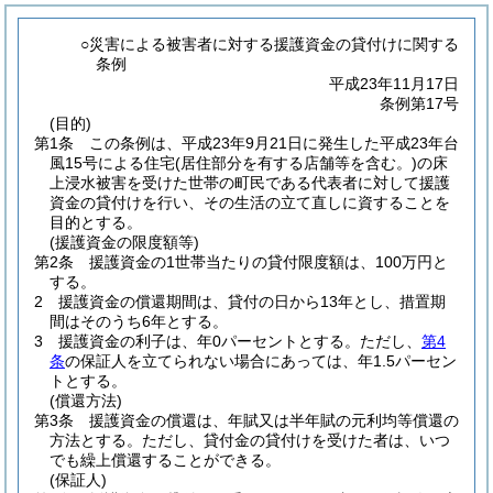
○災害による被害者に対する援護資金の貸付けに関する
条例
平成23年11月17日
条例第17号
(目的)
第1条
この条例は、平成23年9月21日に発生した平成23年台
風15号による住宅
(居住部分を有する店舗等を含む。)
の床
上浸水被害を受けた世帯の町民である代表者に対して援護
資金の貸付けを行い、その生活の立て直しに資することを
目的とする。
(援護資金の限度額等)
第2条
援護資金の1世帯当たりの貸付限度額は、100万円と
する。
2
援護資金の償還期間は、貸付の日から13年とし、措置期
間はそのうち6年とする。
3
援護資金の利子は、年0パーセントとする。
ただし、
第4
条
の保証人を立てられない場合にあっては、年1.5パーセン
トとする。
(償還方法)
第3条
援護資金の償還は、年賦又は半年賦の元利均等償還の
方法とする。
ただし、貸付金の貸付けを受けた者は、いつ
でも繰上償還することができる。
(保証人)