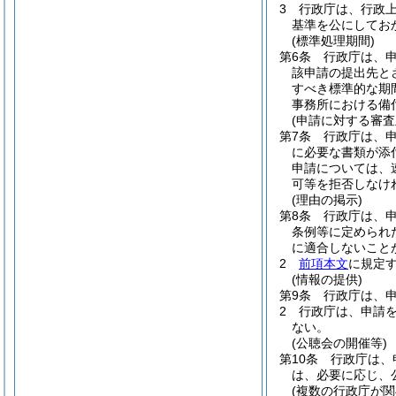
3
行政庁は、行政
基準を公にしてお
(標準処理期間)
第6条
行政庁は、
該申請の提出先と
すべき標準的な期
事務所における備
(申請に対する審査
第7条
行政庁は、
に必要な書類が添
申請については、
可等を拒否しなけ
(理由の掲示)
第8条
行政庁は、
条例等に定められ
に適合しないこと
2
前項本文
に規定
(情報の提供)
第9条
行政庁は、
2
行政庁は、申請
ない。
(公聴会の開催等)
第10条
行政庁は、
は、必要に応じ、
(複数の行政庁が関