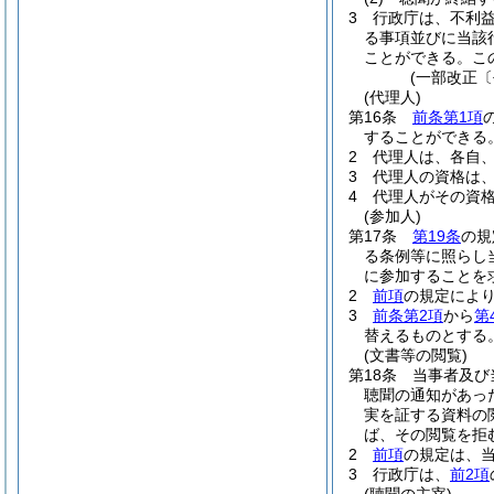
3
行政庁は、不利
る事項並びに当該
ことができる。
こ
(一部改正〔
(代理人)
第16条
前条第1項
することができる
2
代理人は、各自
3
代理人の資格は
4
代理人がその資
(参加人)
第17条
第19条
の規
る条例等に照らし
に参加することを
2
前項
の規定によ
3
前条第2項
から
第
替えるものとする
(文書等の閲覧)
第18条
当事者及び
聴聞の通知があっ
実を証する資料の
ば、その閲覧を拒
2
前項
の規定は、
3
行政庁は、
前2項