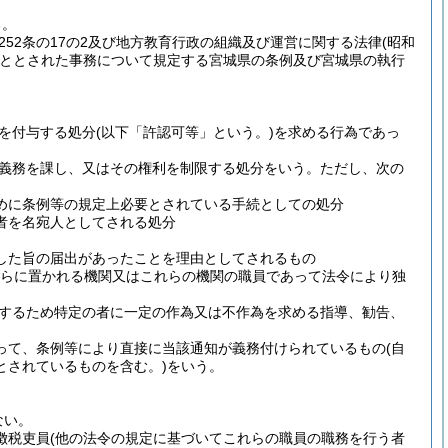
る。
252条の17の2及び地方教育行政の組織及び運営に関する法律
(昭和
こととされた事務について規定する宮城県の条例及び宮城県の執行
を付与する処分
(以下「許認可等」という。)
を求める行為であっ
義務を課し、又はその権利を制限する処分をいう。
ただし、次の
めに条例等の規定上必要とされている手続としての処分
者を名宛人としてされる処分
した旨の届出があったことを理由としてされるもの
れらに置かれる機関又はこれらの機関の職員であって法令により独
するため特定の者に一定の作為又は不作為を求める指導、勧告、
って、条例等により直接に当該通知が義務付けられているもの
(自
とされているものを含む。)
をいう。
ない。
徴税吏員
(他の法令の規定に基づいてこれらの職員の職務を行う者