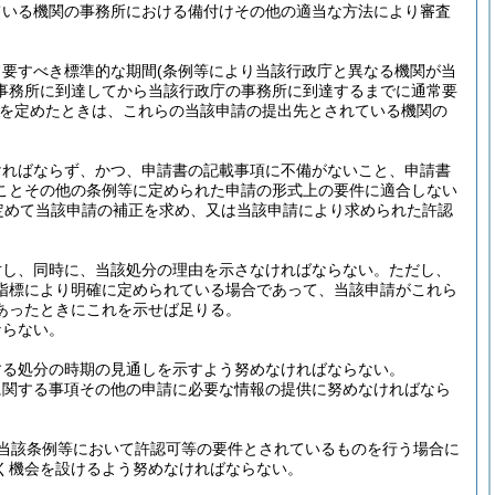
ている機関の事務所における備付けその他の適当な方法により審査
常要すべき標準的な期間
(条例等により当該行政庁と異なる機関が当
事務所に到達してから当該行政庁の事務所に到達するまでに通常要
を定めたときは、これらの当該申請の提出先とされている機関の
ければならず、かつ、申請書の記載事項に不備がないこと、申請書
ことその他の条例等に定められた申請の形式上の要件に適合しない
定めて当該申請の補正を求め、又は当該申請により求められた許認
対し、同時に、当該処分の理由を示さなければならない。
ただし、
指標により明確に定められている場合であって、当該申請がこれら
あったときにこれを示せば足りる。
ならない。
する処分の時期の見通しを示すよう努めなければならない。
に関する事項その他の申請に必要な情報の提供に努めなければなら
当該条例等において許認可等の要件とされているものを行う場合に
く機会を設けるよう努めなければならない。