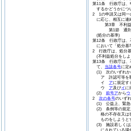
第11条
行政庁は、
するかどうかにつ
2
1の申請又は同
に応じ、相互に連
第3章
不利
第1節
通
(処分の基準)
第12条
行政庁は、
において「処分基
2
行政庁は、処分
(不利益処分をしよ
第13条
行政庁は、
て、
当該各号
に定
(1)
次のいずれか
ア
許認可等を
イ
ア
に規定す
ウ
ア
及び
イ
に
(2)
前号ア
から
ウ
2
次の各号
のいず
(1)
公益上、緊急
(2)
条例等の規定
格の不存在又は
ものをしようと
(3)
施設若しくは
にされている場