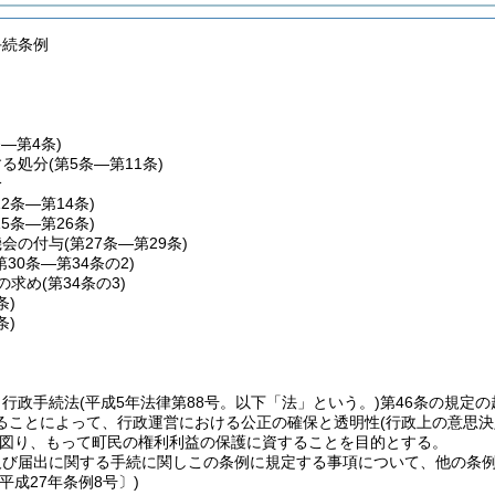
手続条例
条―第4条)
する処分
(第5条―第11条)
分
12条―第14条)
15条―第26条)
機会の付与
(第27条―第29条)
第30条―第34条の2)
の求め
(第34条の3)
条)
条)
、行政手続法
(平成5年法律第88号。以下「法」という。)
第46条の規定
ることによって、行政運営における公正の確保と透明性
(行政上の意思
図り、もって町民の権利利益の保護に資することを目的とする。
及び届出に関する手続に関しこの条例に規定する事項について、他の条
平成27年条例8号〕)