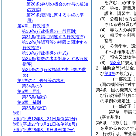
を含む。)
がする
第28条
(弁明の機会の付与の通知
(2)
学校、講習所
の方式)
護者、講習生、
第29条
(聴聞に関する手続の準
(3)
公務員
(地方
用)
される処分及び
第4章
行政指導
(4)
専ら人の学識
第30条
(行政指導の一般原則)
(5)
相反する利害
第31条
(申請に関連する行政指導)
指導
第32条
(許認可等の権限に関連する
(6)
公衆衛生、環
行政指導)
すべき権限を法
第33条
(行政指導の方式)
(7)
報告又は物件
第34条
(複数の者を対象とする行政
(8)
第3章
に規定
指導)
2
補助金等
(補助
第34条の2
(行政指導の中止等の求
び
第3章
の規定は
め)
(一部改正〔
第4章の2
処分等の求め
(国の機関等に対す
第34条の3
第4条
国の機関又
第5章
届出
び行政指導並びに
第35条
(届出)
の条例の規定は、
第6章
補則
(一部改正〔
第36条
(委任)
第2章
申請
附則
(審査基準)
附則
(平成12年3月31日条例第1号)
第5条
行政庁は、
附則
(平成27年3月11日条例第8号)
を定めるものとす
附則
(平成28年3月9日条例第2号)
2
行政庁は、審査