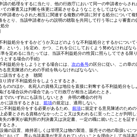
申請の処理をするに当たり、他の行政庁において同一の申請者からされ
いての審査又は判断を殊更に遅延させるようなことをしてはならない。
一の申請者からされた相互に関連する複数の申請に対する処分について複
絡をとり、当該申請者からの説明の聴取を共同して行う等により審査の
益処分
則
不利益処分をするかどうか又はどのような不利益処分とするかについて
準」という。)
を定め、かつ、これを公にしておくよう努めなければなら
基準を定めるに当たっては、当該不利益処分の性質に照らしてできる限
うとする場合の手続)
不利益処分をしようとする場合には、
次の各号
の区分に従い、この章の
める意見陳述のための手続を執らなければならない。
に該当するとき 聴聞
取り消す不利益処分をしようとするとき。
るもののほか、名宛人の資格又は地位を直接に剥奪する不利益処分をし
掲げる場合以外の場合であって行政庁が相当と認めたとき。
までのいずれにも該当しないとき 弁明の機会の付与
れかに該当するときは、
前項
の規定は、適用しない。
に不利益処分をする必要があるため、
前項
に規定する意見陳述のための
上必要とされる資格がなかったこと又は失われるに至ったことが判明し
喪失の事実が裁判所の判決書又は決定書、一定の職に就いたことを証す
するとき。
設備の設置、維持若しくは管理又は物の製造、販売その他の取扱いにつ
合において、専ら当該基準が充足されていないことを理由として当該基