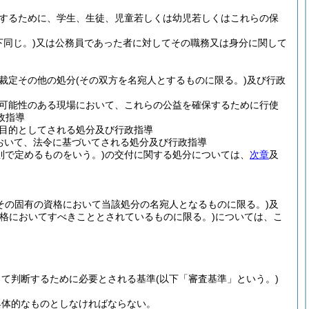
するために、学生、生徒、児童若しくは幼児若しくはこれらの保
同じ。)
又は公務員であった者に対してその職務又は身分に関して
裁定その他の処分
(その双方を名宛人とするものに限る。)
及び行政
可能性のある現場において、これらの公益を確保するために行使
政指導
目的としてされる処分及び行政指導
おいて、法令に基づいてされる処分及び行政指導
則で定めるものをいう。)
の交付に関する処分については、
次章
及
その固有の資格において当該処分の名宛人となるものに限る。)
及
資格においてすべきこととされているものに限る。)
については、こ
って判断するために必要とされる基準
(以下「審査基準」という。)
具体的なものとしなければならない。