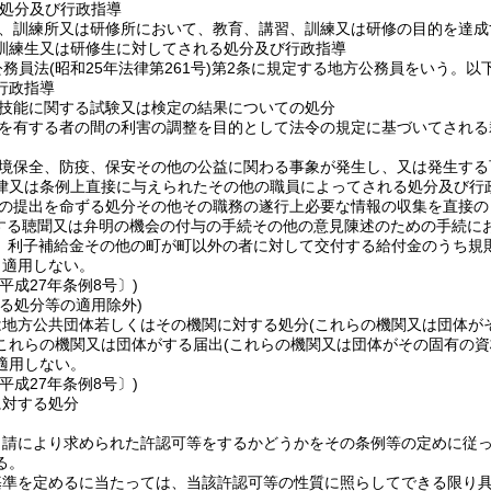
処分及び行政指導
、訓練所又は研修所において、教育、講習、訓練又は研修の目的を達成
訓練生又は研修生に対してされる処分及び行政指導
公務員法
(昭和25年法律第261号)
第2条に規定する地方公務員をいう。以下
行政指導
技能に関する試験又は検定の結果についての処分
を有する者の間の利害の調整を目的として法令の規定に基づいてされる
境保全、防疫、保安その他の公益に関わる事象が発生し、又は発生する
律又は条例上直接に与えられたその他の職員によってされる処分及び行
の提出を命ずる処分その他その職務の遂行上必要な情報の収集を直接の
する聴聞又は弁明の機会の付与の手続その他の意見陳述のための手続に
金、利子補給金その他の町が町以外の者に対して交付する給付金のうち規
、適用しない。
平成27年条例8号〕)
る処分等の適用除外)
は地方公共団体若しくはその機関に対する処分
(これらの機関又は団体が
これらの機関又は団体がする届出
(これらの機関又は団体がその固有の
適用しない。
平成27年条例8号〕)
に対する処分
申請により求められた許認可等をするかどうかをその条例等の定めに従
る。
基準を定めるに当たっては、当該許認可等の性質に照らしてできる限り