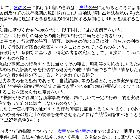
おいて、
次の各号
に掲げる用語の意義は、
当該各号
に定めるところによ
条例及び町の執行機関の規則並びに地方自治法
(昭和22年法律第67号)
第
号)
第55条に規定する事務処理の特例に関する条例により町が処理する
う。
法律に基づく命令
(告示を含む。以下同じ。)
及び条例等をいう。
に基づく行政庁の処分その他公権力の行使に当たる行為をいう。
に基づき、行政庁の許可、認可、免許その他の自己に対し何らかの利益
対して行政庁が諾否の応答をすべきこととされているものをいう。
行政庁が、条例等に基づき、特定の者を名宛人として、直接に、これに
するものを除く。
為及び事実上の行為をするに当たりその範囲、時期等を明らかにするた
求められた許認可等を拒否する処分その他申請に基づき当該申請をした
るべき者の同意の下にすることとされている処分
効力を失わせる処分であって、当該許認可等の基礎となった事実が消滅
方自治法第2編第7章の規定に基づき置かれる町の執行機関若しくはこ
することを認められた職員をいう。
の機関がその任務又は所掌事務の範囲内において一定の行政目的を実現
為であって処分に該当しないものをいう。
に対し一定の事項の通知をする行為
(申請に該当するものを除く。)
であ
定の条例等の規定上の効果を発生させるためには当該通知をすべきこと
平成27年条例8号〕)
処分及び行政指導については、
次章
から
第4章の2
までの規定は、適用し
事件に関する法令
(他の法令において準用する場合を含む。)
に基づいて