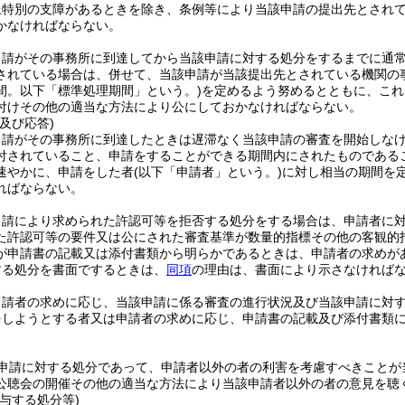
上特別の支障があるときを除き、条例等により当該申請の提出先とされ
かなければならない。
申請がその事務所に到達してから当該申請に対する処分をするまでに通
されている場合は、併せて、当該申請が当該提出先とされている機関の
間。以下「標準処理期間」という。)
を定めるよう努めるとともに、これ
付けその他の適当な方法により公にしておかなければならない。
及び応答)
申請がその事務所に到達したときは遅滞なく当該申請の審査を開始しな
付されていること、申請をすることができる期間内にされたものである
速やかに、申請をした者
(以下「申請者」という。)
に対し相当の期間を
ればならない。
申請により求められた許認可等を拒否する処分をする場合は、申請者に
た許認可等の要件又は公にされた審査基準が数量的指標その他の客観的
が申請書の記載又は添付書類から明らかであるときは、申請者の求めが
する処分を書面でするときは、
同項
の理由は、書面により示さなければ
申請者の求めに応じ、当該申請に係る審査の進行状況及び当該申請に対
をしようとする者又は申請者の求めに応じ、申請書の記載及び添付書類
申請に対する処分であって、申請者以外の者の利害を考慮すべきことが
公聴会の開催その他の適当な方法により当該申請者以外の者の意見を聴
与する処分等)