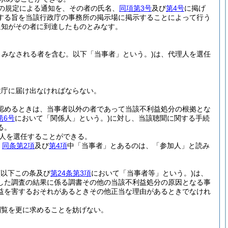
の規定による通知を、その者の氏名、
同項第3号
及び
第4号
に掲げ
する旨を当該行政庁の事務所の掲示場に掲示することによって行う
通知がその者に到達したものとみなす。
みなされる者を含む。以下「当事者」という。)
は、代理人を選任
政庁に届け出なければならない。
認めるときは、当事者以外の者であって当該不利益処分の根拠とな
第6号
において「関係人」という。)
に対し、当該聴聞に関する手続
る。
人を選任することができる。
、
同条第2項
及び
第4項
中「当事者」とあるのは、「参加人」と読み
(以下この条及び
第24条第3項
において「当事者等」という。)
は、
した調査の結果に係る調書その他の当該不利益処分の原因となる事
益を害するおそれがあるときその他正当な理由があるときでなけれ
閲覧を更に求めることを妨げない。