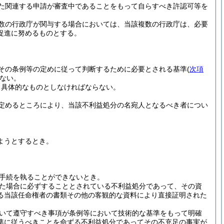
た関連する申請が審査中であることをもって自らすべき許認可等を
数の行政庁が関与する場合においては、当該複数の行政庁は、必要
促進に努めるものとする。
その条例等の定めに従って判断するために必要とされる基準
(
次項
ない。
り具体的なものとしなければならない。
定めるところにより、当該不利益処分の名宛人となるべき者につい
ようとするとき。
手続を執ることができないとき。
た場合に必ずすることとされている不利益処分であって、その資
る当該任命権者の書類その他の客観的な資料により直接証明された
いて遵守すべき事項が条例等において技術的な基準をもって明確
準に従うべきことを命ずる不利益処分であってその不充足の事実が