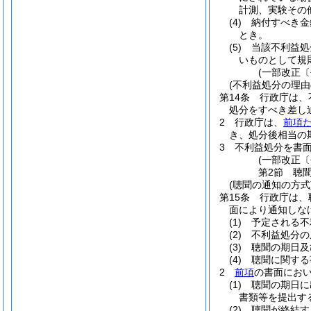
計測、実験その
(4)
納付すべき金
とき。
(5)
当該不利益処
いものとして規
(一部改正〔
(不利益処分の理由
第14条
行政庁は、
処分をすべき差し
2
行政庁は、
前項
き、処分後相当の
3
不利益処分を書
(一部改正〔
第2節
聴
(聴聞の通知の方式
第15条
行政庁は、
面により通知しな
(1)
予定される不
(2)
不利益処分の
(3)
聴聞の期日及
(4)
聴聞に関する
2
前項
の書面にお
(1)
聴聞の期日に
書類等を提出す
(2)
聴聞が終結す