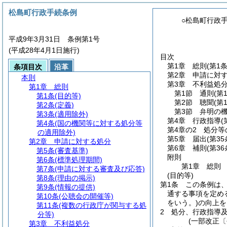
松島町行政手続条例
○松島町行政
平成9年3月31日 条例第1号
(平成28年4月1日施行)
目次
第1章
総則
(第1
条項目次
沿革
第2章
申請に対
本則
第3章
不利益処
第1章
総則
第1節
通則
(第
第1条
(目的等)
第2節
聴聞
(第
第2条
(定義)
第3節
弁明の
第3条
(適用除外)
第4章
行政指導
(
第4条
(国の機関等に対する処分等
第4章の2
処分等
の適用除外)
第5章
届出
(第35
第2章
申請に対する処分
第6章
補則
(第36
第5条
(審査基準)
附則
第6条
(標準処理期間)
第1章
総則
第7条
(申請に対する審査及び応答)
(目的等)
第8条
(理由の掲示)
第1条
この条例は
第9条
(情報の提供)
通する事項を定め
第10条
(公聴会の開催等)
をいう。)
の向上を
第11条
(複数の行政庁が関与する処
2
処分、行政指導
分等)
(一部改正〔
第3章
不利益処分