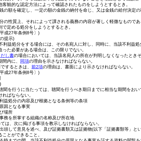
他客観的な認定方法によって確認されたものをしようとするとき。
銭の額を確定し、一定の額の金銭の納付を命じ、又は金銭の給付決定の
分の性質上、それによって課される義務の内容が著しく軽微なものであ
則で定める処分をしようとするとき。
平成27年条例8号〕)
の提示)
不利益処分をする場合には、その名宛人に対し、同時に、当該不利益処
迫った必要がある場合は、この限りでない。
ただし書
の場合においては、当該名宛人の所在が判明しなくなったとき
期間内に、
同項
の理由を示さなければならない。
面でするときは、
前2項
の理由は、書面により示さなければならない。
平成27年条例8号〕)
聞
)
聴聞を行うに当たっては、聴聞を行うべき期日までに相当な期間をおい
ければならない。
利益処分の内容及び根拠となる条例等の条項
原因となる事実
び場所
事務を所掌する組織の名称及び所在地
いては、次に掲げる事項を教示しなければならない。
出頭して意見を述べ、及び証拠書類又は証拠物
(以下「証拠書類等」とい
ることができること。
る時までの間、当該不利益処分の原因となる事実を証する資料の閲覧を