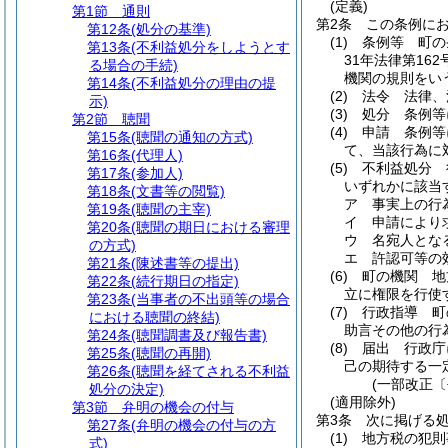
(定義)
第1節
通則
第2条
この条例に
第12条
(処分の基準)
(1)
条例等 町の
第13条
(不利益処分をしようとす
31年法律第162
る場合の手続)
機関の規則をい
第14条
(不利益処分の理由の提
(2)
法令 法律、
示)
(3)
処分 条例等
第2節
聴聞
(4)
申請 条例等
第15条
(聴聞の通知の方式)
て、当該行為に
第16条
(代理人)
(5)
不利益処分 
第17条
(参加人)
いずれかに該当
第18条
(文書等の閲覧)
ア
事実上の行
第19条
(聴聞の主宰)
イ
申請により
第20条
(聴聞の期日における審理
ウ
名宛人とな
の方式)
エ
許認可等の
第21条
(陳述書等の提出)
(6)
町の機関 地
第22条
(続行期日の指定)
立に権限を行使
第23条
(当事者の不出頭等の場合
(7)
行政指導 町
における聴聞の終結)
助言その他の行
第24条
(聴聞調書及び報告書)
(8)
届出 行政庁
第25条
(聴聞の再開)
己の期待する一
第26条
(聴聞を経てされる不利益
(一部改正〔
処分の決定)
(適用除外)
第3節
弁明の機会の付与
第3条
次に掲げる
第27条
(弁明の機会の付与の方
(1)
地方税の犯則
式)