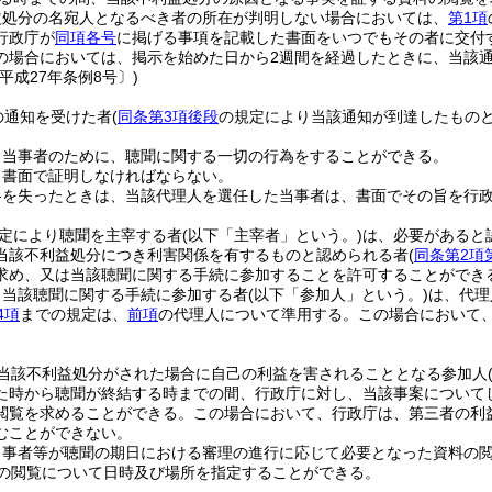
益処分の名宛人となるべき者の所在が判明しない場合においては、
第1項
行政庁が
同項各号
に掲げる事項を記載した書面をいつでもその者に交付
の場合においては、掲示を始めた日から2週間を経過したときに、当該
平成27年条例8号〕)
の通知を受けた者
(
同条第3項後段
の規定により当該通知が到達したものと
。
、当事者のために、聴聞に関する一切の行為をすることができる。
、書面で証明しなければならない。
格を失ったときは、当該代理人を選任した当事者は、書面でその旨を行
定により聴聞を主宰する者
(以下「主宰者」という。)
は、必要があると
当該不利益処分につき利害関係を有するものと認められる者
(
同条第2項
求め、又は当該聴聞に関する手続に参加することを許可することができ
り当該聴聞に関する手続に参加する者
(以下「参加人」という。)
は、代理
4項
までの規定は、
前項
の代理人について準用する。
この場合において
。
当該不利益処分がされた場合に自己の利益を害されることとなる参加人
た時から聴聞が終結する時までの間、行政庁に対し、当該事案について
閲覧を求めることができる。
この場合において、行政庁は、第三者の利
むことができない。
当事者等が聴聞の期日における審理の進行に応じて必要となった資料の
の閲覧について日時及び場所を指定することができる。