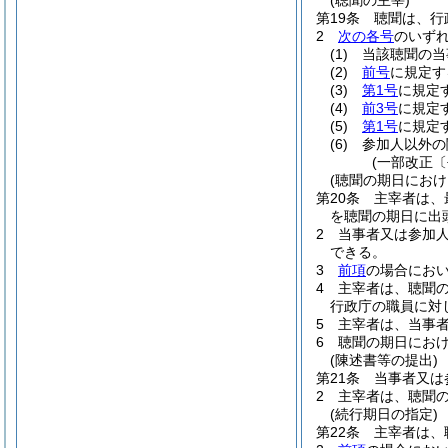
(聴聞の主宰)
第19条
聴聞は、行
2
次の各号
のいず
(1)
当該聴聞の当
(2)
前号
に規定す
(3)
第1号
に規定
(4)
前3号
に規定
(5)
第1号
に規定
(6)
参加人以外の
(一部改正〔
(聴聞の期日におけ
第20条
主宰者は、
を聴聞の期日に出
2
当事者又は参加
できる。
3
前項
の場合にお
4
主宰者は、聴聞
行政庁の職員に対
5
主宰者は、当事
6
聴聞の期日にお
(陳述書等の提出)
第21条
当事者又は
2
主宰者は、聴聞
(続行期日の指定)
第22条
主宰者は、