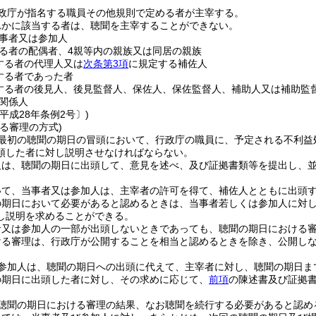
政庁が指名する職員その他規則で定める者が主宰する。
れかに該当する者は、聴聞を主宰することができない。
事者又は参加人
る者の配偶者、4親等内の親族又は同居の親族
する者の代理人又は
次条第3項
に規定する補佐人
する者であった者
する者の後見人、後見監督人、保佐人、保佐監督人、補助人又は補助監
関係人
平成28年条例2号〕)
る審理の方式)
最初の聴聞の期日の冒頭において、行政庁の職員に、予定される不利益
頭した者に対し説明させなければならない。
人は、聴聞の期日に出頭して、意見を述べ、及び証拠書類等を提出し、
いて、当事者又は参加人は、主宰者の許可を得て、補佐人とともに出頭
の期日において必要があると認めるときは、当事者若しくは参加人に対
し説明を求めることができる。
者又は参加人の一部が出頭しないときであっても、聴聞の期日における
ける審理は、行政庁が公開することを相当と認めるときを除き、公開し
参加人は、聴聞の期日への出頭に代えて、主宰者に対し、聴聞の期日ま
の期日に出頭した者に対し、その求めに応じて、
前項
の陳述書及び証拠
聴聞の期日における審理の結果、なお聴聞を続行する必要があると認め