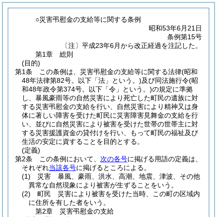
○災害弔慰金の支給等に関する条例
昭和53年6月21日
条例第15号
〔注〕平成23年6月から改正経過を注記した。
第1章
総則
(目的)
第1条
この条例は、災害弔慰金の支給等に関する法律
(昭和
48年法律第82号。以下「法」という。)
及び同法施行令
(昭
和48年政令第374号。以下「令」という。)
の規定に準拠
し、暴風豪雨等の自然災害により死亡した町民の遺族に対
する災害弔慰金の支給を行い、自然災害により精神又は身
体に著しい障害を受けた町民に災害障害見舞金の支給を行
い、並びに自然災害により被害を受けた世帯の世帯主に対
する災害援護資金の貸付けを行い、もって町民の福祉及び
生活の安定に資することを目的とする。
(定義)
第2条
この条例において、
次の各号
に掲げる用語の定義は、
それぞれ
当該各号
に掲げるところによる。
(1)
災害 暴風、豪雨、洪水、高潮、地震、津波、その他
異常な自然現象により被害が生ずることをいう。
(2)
町民 災害により被害を受けた当時、この町の区域内
に住所を有した者をいう。
第2章
災害弔慰金の支給