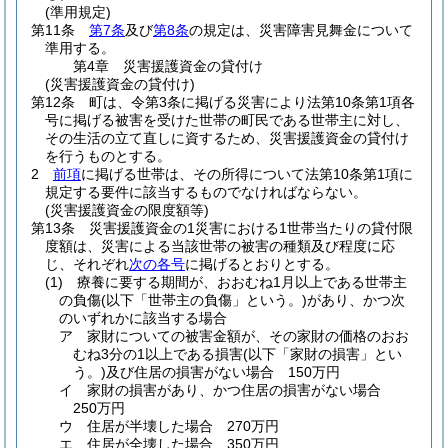
(準用規定)
第11条
第7条
及び
第8条
の規定は、災害障害見舞金について
準用する。
第4章
災害援護資金の貸付け
(災害援護資金の貸付け)
第12条
町は、令第3条に掲げる災害により法第10条第1項各
号に掲げる被害を受けた世帯の町民である世帯主に対し、
その生活の立て直しに資するため、災害援護資金の貸付け
を行うものとする。
2
前項
に掲げる世帯は、その所得について法第10条第1項に
規定する要件に該当するものでなければならない。
(災害援護資金の限度額等)
第13条
災害援護資金の1災害における1世帯当たりの貸付限
度額は、災害による当該世帯の被害の種類及び程度に応
じ、それぞれ
次の各号
に掲げるとおりとする。
(1)
療養に要する期間が、おおむね1月以上である世帯主
の負傷
(以下「世帯主の負傷」という。)
があり、かつ次
のいずれかに該当する場合
ア
家財についての被害金額が、その家財の価格のおお
むね3分の1以上である損害
(以下「家財の損害」とい
う。)
及び住居の損害がない場合 150万円
イ
家財の損害があり、かつ住居の損害がない場合
250万円
ウ
住居が半壊した場合 270万円
エ
住居が全壊した場合 350万円