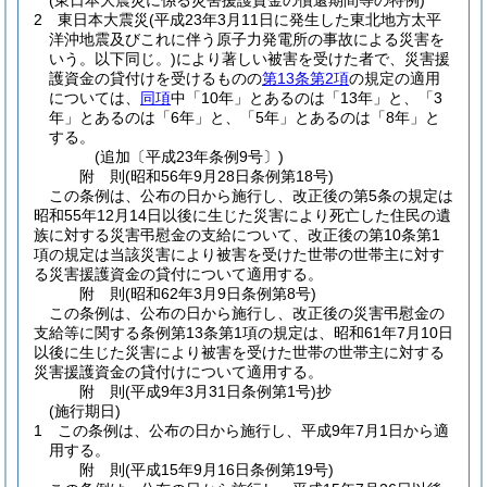
(東日本大震災に係る災害援護資金の償還期間等の特例)
2
東日本大震災
(平成23年3月11日に発生した東北地方太平
洋沖地震及びこれに伴う原子力発電所の事故による災害を
いう。以下同じ。)
により著しい被害を受けた者で、災害援
護資金の貸付けを受けるものの
第13条第2項
の規定の適用
については、
同項
中「10年」とあるのは「13年」と、「3
年」とあるのは「6年」と、「5年」とあるのは「8年」と
する。
(追加〔平成23年条例9号〕)
附
則
(昭和56年9月28日
条例第18号)
この条例は、公布の日から施行し、改正後の第5条の規定は
昭和55年12月14日以後に生じた災害により死亡した住民の遺
族に対する災害弔慰金の支給について、改正後の第10条第1
項の規定は当該災害により被害を受けた世帯の世帯主に対す
る災害援護資金の貸付について適用する。
附
則
(昭和62年3月9日
条例第8号)
この条例は、公布の日から施行し、改正後の災害弔慰金の
支給等に関する条例第13条第1項の規定は、昭和61年7月10日
以後に生じた災害により被害を受けた世帯の世帯主に対する
災害援護資金の貸付けについて適用する。
附
則
(平成9年3月31日
条例第1号)
抄
(施行期日)
1
この条例は、公布の日から施行し、平成9年7月1日から適
用する。
附
則
(平成15年9月16日
条例第19号)