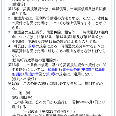
(償還等)
第15条
災害援護資金は、年賦償還、半年賦償還又は月賦償
還とする。
2
償還方法は、元利均等償還の方法とする。
ただし、貸付金
の貸付けを受けた者は、いつでも繰上償還をすることがで
きる。
3
償還金の支払猶予、償還免除、報告等、一時償還及び違約
金については、法第13条、第14条第1項及び第16条並びに
令第8条、第9条及び第12条の規定によるものとする。
4
町長は、
前項
の規定による一時償還の処分をするときは、
当該貸付を受けた者に対してその理由を示さなければなら
ない。
(松島町行政手続の適用除外)
第16条
この条例の規定に基づく災害援助資金の貸付けに関
する処分については、
松島町行政手続条例
(平成9年松島町
条例第1号)
第2章
及び
第3章
の規定は、適用しない。
(規則への委任)
第17条
この条例の施行に関し必要な事項は、規則で定め
る。
附
則
(施行期日等)
1
この条例は、公布の日から施行し、昭和53年6月1日より
適用する。
(一部改正〔平成23年条例9号〕)