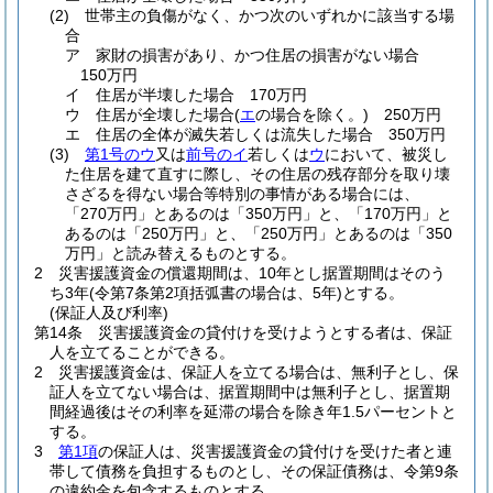
(2)
世帯主の負傷がなく、かつ次のいずれかに該当する場
合
ア
家財の損害があり、かつ住居の損害がない場合
150万円
イ
住居が半壊した場合 170万円
ウ
住居が全壊した場合
(
エ
の場合を除く。)
250万円
エ
住居の全体が滅失若しくは流失した場合 350万円
(3)
第1号のウ
又は
前号のイ
若しくは
ウ
において、被災し
た住居を建て直すに際し、その住居の残存部分を取り壊
さざるを得ない場合等特別の事情がある場合には、
「270万円」とあるのは「350万円」と、「170万円」と
あるのは「250万円」と、「250万円」とあるのは「350
万円」と読み替えるものとする。
2
災害援護資金の償還期間は、10年とし据置期間はそのう
ち3年
(令第7条第2項括弧書の場合は、5年)
とする。
(保証人及び利率)
第14条
災害援護資金の貸付けを受けようとする者は、保証
人を立てることができる。
2
災害援護資金は、保証人を立てる場合は、無利子とし、保
証人を立てない場合は、据置期間中は無利子とし、据置期
間経過後はその利率を延滞の場合を除き年1.5パーセントと
する。
3
第1項
の保証人は、災害援護資金の貸付けを受けた者と連
帯して債務を負担するものとし、その保証債務は、令第9条
の違約金を包含するものとする。