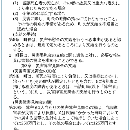
(1)
当該死亡者の死亡が、その者の故意又は重大な過失に
より生じたものである場合
(2)
令第2条に規定する場合
(3)
災害に際し、町長の避難の指示に従わなかったこと。
その他の特別の事情があるため、町長が支給を不適当と
認めた場合
(支給の手続)
第8条
町長は、災害弔慰金の支給を行うべき事由があると認
めるときは、規則で定めるところにより支給を行うものと
する。
2
町長は、災害弔慰金の支給に関し遺族に対し、必要な報告
又は書類の提出を求めることができる。
第3章
災害障害見舞金の支給
(災害障害見舞金の支給)
第9条
町は、町民が災害により負傷し、又は疾病にかかり、
治ったとき
(その症状が固定したときを含む。)
に法別表に
掲げる程度の障害があるときは、当該町民
(以下「障害者」
という。)
に対し、災害障害見舞金の支給を行うものとす
る。
(災害障害見舞金の額)
第10条
障害者1人当たりの災害障害見舞金の額は、当該障
害者が災害により負傷し又は疾病にかかった当時において
その属する世帯の生計を主として維持していた場合にあっ
ては250万円とし、その他の場合にあっては125万円とす
る。