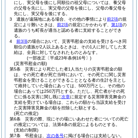
にし、実父母を後にし同順位の祖父母については、養父母
の父母を先にし、実父母の父母を後にし、父母の養父母を
先にし、実父母を後にする。
3
遺族が遠隔地にある場合、その他の事情により
前2項
の規
定により難いときは、
前2項
の規定にかかわらず、
第1項
の
遺族のうち町長が適当と認める者に支給することができ
る。
4
前3項
の場合において、災害弔慰金の支給を受けるべき同
順位の遺族が2人以上あるときは、その1人に対してした支
給は、全員に対してなされたものとみなす。
(一部改正〔平成23年条例16号〕)
(災害弔慰金の額)
第5条
災害により死亡した者1人当たりの災害弔慰金の額
は、その死亡者が死亡当時において、その死亡に関し災害
弔慰金を受けることができることとなる者の生計を主とし
て維持していた場合にあっては、500万円とし、その他の
場合にあっては250万円とする。
ただし、死亡者がその死
亡に係る災害に関し既に
次章
に規定する災害障害見舞金の
支給を受けている場合は、これらの額から当該支給を受け
た災害障害見舞金の額を控除した額とする。
(死亡の推定)
第6条
災害の際、現にその場にいあわせた者についての死亡
の推定については、法第4条の規定によるものとする。
(支給の制限)
第7条
弔慰金は、
次の各号
に掲げる場合には支給しない。