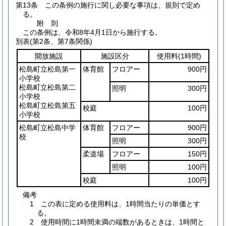
第13条
この条例の施行に関し必要な事項は、規則で定め
る。
附
則
この条例は、令和8年4月1日から施行する。
別表
(第2条、第7条関係)
開放施設
施設区分
使用料
(1時間)
松島町立松島第一
体育館
フロアー
900円
小学校
松島町立松島第二
照明
300円
小学校
松島町立松島第五
校庭
100円
小学校
松島町立松島中学
体育館
フロアー
900円
校
照明
300円
柔道場
フロアー
150円
照明
100円
校庭
100円
備考
1 この表に定める使用料は、1時間当たりの単価とす
る。
2 使用時間に1時間未満の端数があるときは、1時間と