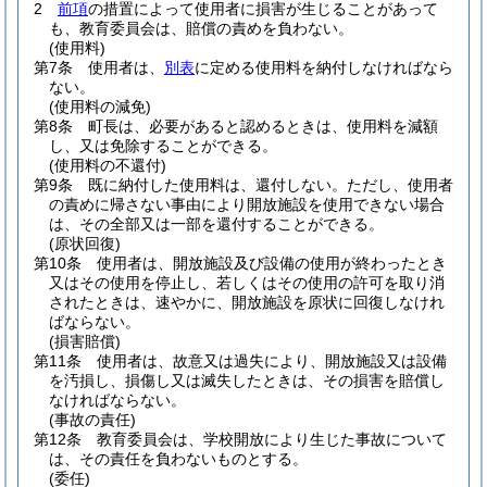
2
前項
の措置によって使用者に損害が生じることがあって
も、教育委員会は、賠償の責めを負わない。
(使用料)
第7条
使用者は、
別表
に定める使用料を納付しなければなら
ない。
(使用料の減免)
第8条
町長は、必要があると認めるときは、使用料を減額
し、又は免除することができる。
(使用料の不還付)
第9条
既に納付した使用料は、還付しない。
ただし、使用者
の責めに帰さない事由により開放施設を使用できない場合
は、その全部又は一部を還付することができる。
(原状回復)
第10条
使用者は、開放施設及び設備の使用が終わったとき
又はその使用を停止し、若しくはその使用の許可を取り消
されたときは、速やかに、開放施設を原状に回復しなけれ
ばならない。
(損害賠償)
第11条
使用者は、故意又は過失により、開放施設又は設備
を汚損し、損傷し又は滅失したときは、その損害を賠償し
なければならない。
(事故の責任)
第12条
教育委員会は、学校開放により生じた事故について
は、その責任を負わないものとする。
(委任)