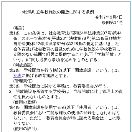
○松島町立学校施設の開放に関する条例
令和7年9月4日
条例第14号
(趣旨)
第1条
この条例は、社会教育法
(昭和24年法律第207号)
第44
条、スポーツ基本法
(平成23年法律第78号)
第13条及び地方
自治法
(昭和22年法律第67号)
第228条の規定に基づき、社
会体育及び社会教育の普及のために学校施設を学校教育に
支障のない範囲で町民に提供すること
(以下「学校開放」と
いう。)
に関し必要な事項を定めるものとする。
(開放施設)
第2条
学校開放を行う施設
(以下「開放施設」という。)
は、
別表
に掲げる教育施設とする。
(管理責任)
第3条
学校開放に関する事務は、教育委員会が行う。
2
開放施設を所管する学校長は、当該開放に伴う管理上の責
任を負わないものとする。
(使用の登録)
第4条
開放施設を使用する者
(以下「使用者」という。)
は、
教育委員会において開放施設の使用の登録をしなければな
らない。
ただし、教育委員会が特に認める場合は、この限
りでない。
(使用の許可)