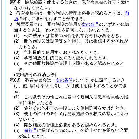
第5条
開放施設を使用するときは、教育委員会の許可を受け
なければならない。
2
教育委員会は、開放施設の管理上必要と認めるときは、
前
項
の許可に条件を付すことができる。
3
教育委員会は、開放施設の使用が
次の各号
のいずれかに該
当するときは、その使用を許可しないものとする。
(1)
公の秩序又は善良の風俗を乱すおそれがあるとき。
(2)
開放施設又は設備等を汚損し、又は損傷するおそれが
あるとき。
(3)
営利目的で使用するおそれがあるとき。
(4)
学校開放の目的に反すると認められるとき。
(5)
その他開放施設の管理上支障があると認められると
き。
(使用許可の取消し等)
第6条
教育委員会は、
次の各号
のいずれかに該当するとき
は、使用許可を取り消し、又は使用を停止することができ
る。
(1)
この条例その他これに基づく規則又は教育委員会の指
示に違反したとき。
(2)
偽りその他不正の手段により使用許可を受けたとき。
(3)
使用の許可の条件又は開放施設の学校長の指示に従わ
ないとき。
(4)
開放施設の管理上必要があると認められるとき。
(5)
前各号
に掲げるもののほか、公益上やむを得ない必要
が生じたとき。