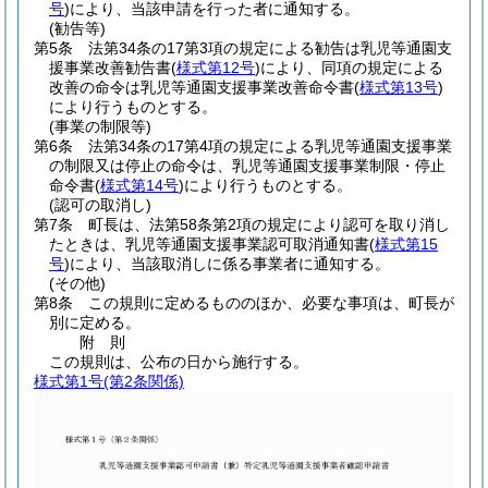
号
)
により、当該申請を行った者に通知する。
(勧告等)
第5条
法第34条の17第3項の規定による勧告は乳児等通園支
援事業改善勧告書
(
様式第12号
)
により、同項の規定による
改善の命令は乳児等通園支援事業改善命令書
(
様式第13号
)
により行うものとする。
(事業の制限等)
第6条
法第34条の17第4項の規定による乳児等通園支援事業
の制限又は停止の命令は、乳児等通園支援事業制限・停止
命令書
(
様式第14号
)
により行うものとする。
(認可の取消し)
第7条
町長は、法第58条第2項の規定により認可を取り消し
たときは、乳児等通園支援事業認可取消通知書
(
様式第15
号
)
により、当該取消しに係る事業者に通知する。
(その他)
第8条
この規則に定めるもののほか、必要な事項は、町長が
別に定める。
附
則
この規則は、公布の日から施行する。
様式第1号
(第2条関係)