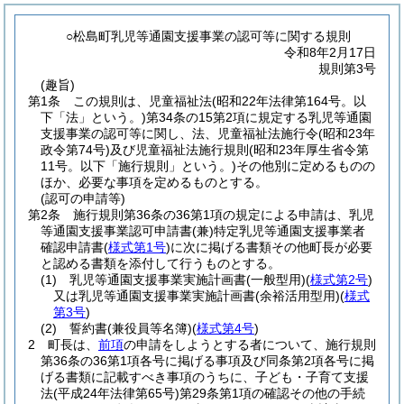
○松島町乳児等通園支援事業の認可等に関する規則
令和8年2月17日
規則第3号
(趣旨)
第1条
この規則は、児童福祉法
(昭和22年法律第164号。以
下「法」という。)
第34条の15第2項に規定する乳児等通園
支援事業の認可等に関し、法、児童福祉法施行令
(昭和23年
政令第74号)
及び児童福祉法施行規則
(昭和23年厚生省令第
11号。以下「施行規則」という。)
その他別に定めるものの
ほか、必要な事項を定めるものとする。
(認可の申請等)
第2条
施行規則第36条の36第1項の規定による申請は、乳児
等通園支援事業認可申請書
(兼)
特定乳児等通園支援事業者
確認申請書
(
様式第1号
)
に次に掲げる書類その他町長が必要
と認める書類を添付して行うものとする。
(1)
乳児等通園支援事業実施計画書
(一般型用)
(
様式第2号
)
又は乳児等通園支援事業実施計画書
(余裕活用型用)
(
様式
第3号
)
(2)
誓約書
(兼役員等名簿)
(
様式第4号
)
2
町長は、
前項
の申請をしようとする者について、施行規則
第36条の36第1項各号に掲げる事項及び同条第2項各号に掲
げる書類に記載すべき事項のうちに、子ども・子育て支援
法
(平成24年法律第65号)
第29条第1項の確認その他の手続