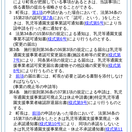
により町長が把握している事項があるときは、当該事項に
係る書類の提出を省略させることができる。
3
町長は、
第1項
の申請があった場合において、法第34条の
15第2項の認可
(
第7条
において「認可」という。)
をしたと
きは、乳児等通園支援事業認可通知書
(
様式第5号
)
により当
該申請を行った者に通知する。
4
法第34条の15第6項の規定による通知は、乳児等通園支援
事業不認可通知書
(
様式第6号
)
により行うものとする。
(変更の届出)
第3条
施行規則第36条の36第3項の規定による届出は乳児等
通園支援事業者認可変更届出書
(施設名称等の変更)
(
様式第
7号
)
により、同条第4項の規定による届出は、乳児等通園支
援事業者認可変更届出書
(建物その他設備の変更等)
(
様式第
8号
)
により行うものとする。
2
前項
の届出書には、町長が必要と認める書類を添付しなけ
ればならない。
(事業の廃止等の申請等)
第4条
施行規則第36条の37第1項の規定による申請は、乳児
等通園支援事業認可廃止又は休止申請書
(兼)
特定乳児等通
園支援事業者確認辞退届出書
(
様式第9号
)
により行うものと
する。
2
町長は、
前項
の申請があった場合において、法第34条の
15第7項の承認をしたときは乳児等通園支援事業廃止・休
止承認通知書
(
様式第10号
)
により、同項の承認をしないと
きは乳児等通園支援事業廃止・休止不承認通知書
(
様式第11