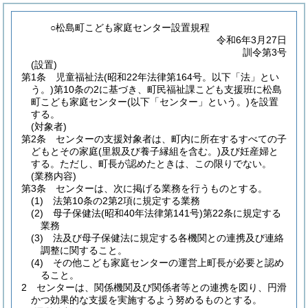
○松島町こども家庭センター設置規程
令和6年3月27日
訓令第3号
(設置)
第1条
児童福祉法
(昭和22年法律第164号。以下「法」とい
う。)
第10条の2に基づき、町民福祉課こども支援班に松島
町こども家庭センター
(以下「センター」という。)
を設置
する。
(対象者)
第2条
センターの支援対象者は、町内に所在するすべての子
どもとその家庭
(里親及び養子縁組を含む。)
及び妊産婦と
する。
ただし、町長が認めたときは、この限りでない。
(業務内容)
第3条
センターは、次に掲げる業務を行うものとする。
(1)
法第10条の2第2項に規定する業務
(2)
母子保健法
(昭和40年法律第141号)
第22条に規定する
業務
(3)
法及び母子保健法に規定する各機関との連携及び連絡
調整に関すること。
(4)
その他こども家庭センターの運営上町長が必要と認め
ること。
2
センターは、関係機関及び関係者等との連携を図り、円滑
かつ効果的な支援を実施するよう努めるものとする。