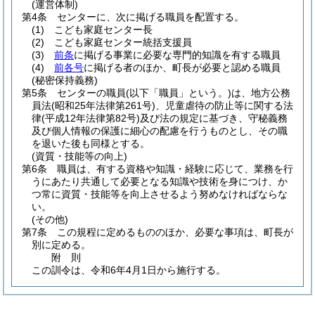
(運営体制)
第4条
センターに、次に掲げる職員を配置する。
(1)
こども家庭センター長
(2)
こども家庭センター統括支援員
(3)
前条
に掲げる事業に必要な専門的知識を有する職員
(4)
前各号
に掲げる者のほか、町長が必要と認める職員
(秘密保持義務)
第5条
センターの職員
(以下「職員」という。)
は、地方公務
員法
(昭和25年法律第261号)
、児童虐待の防止等に関する法
律
(平成12年法律第82号)
及び法の規定に基づき、守秘義務
及び個人情報の保護に細心の配慮を行うものとし、その職
を退いた後も同様とする。
(資質・技能等の向上)
第6条
職員は、有する資格や知識・経験に応じて、業務を行
うにあたり共通して必要となる知識や技術を身につけ、か
つ常に資質・技能等を向上させるよう努めなければならな
い。
(その他)
第7条
この規程に定めるもののほか、必要な事項は、町長が
別に定める。
附
則
この訓令は、令和6年4月1日から施行する。