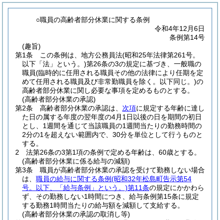
○職員の高齢者部分休業に関する条例
令和4年12月6日
条例第14号
(趣旨)
第1条
この条例は、地方公務員法
(昭和25年法律第261号。
以下「法」という。)
第26条の3の規定に基づき、一般職の
職員
(臨時的に任用される職員その他の法律により任期を定
めて任用される職員及び非常勤職員を除く。以下同じ。)
の
高齢者部分休業に関し必要な事項を定めるものとする。
(高齢者部分休業の承認)
第2条
高齢者部分休業の承認は、
次項
に規定する年齢に達し
た日の属する年度の翌年度の4月1日以後の日を期間の初日
とし、1週間を通じて当該職員の1週間当たりの勤務時間の
2分の1を超えない範囲内で、30分を単位として行うものと
する。
2
法第26条の3第1項の条例で定める年齢は、60歳とする。
(高齢者部分休業に係る給与の減額)
第3条
職員が高齢者部分休業の承認を受けて勤務しない場合
は、
職員の給与に関する条例
(昭和32年松島町告示第54
号。以下、「給与条例」という。)
第11条
の規定にかかわら
ず、その勤務しない1時間につき、給与条例第15条に規定
する勤務1時間当たりの給与額を減額して支給する。
(高齢者部分休業の承認の取消し等)