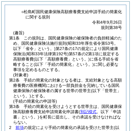
○松島町国民健康保険高額療養費支給申請手続の簡素化
に関する規則
令和4年9月26日
規則第38号
(趣旨)
第1条
この規則は、国民健康保険の被保険者の負担軽減のた
め、国民健康保険法施行規則
(昭和33年厚生省令第53号。
以下「省令」という。)
第27条の17の規定により国民健康
保険法
(昭和33年法律第192号)
第57条の2第1項に規定する
高額療養費
(以下「高額療養費」という。)
に係る手続を省
略すること
(以下「手続の簡素化」という。)
に関し必要な
事項を定めるものとする。
(対象者)
第2条
手続の簡素化の対象となる者は、支給対象となる高額
療養費の医療機関における一部負担金を完納している国民
健康保険の被保険者の属する世帯の世帯主
(以下「世帯主」
という。)
とする。
(手続の簡素化の申請等)
第3条
手続の簡素化を受けようとする世帯主は、国民健康保
険高額療養費支給申請簡素化申請書
(
別記様式
。以下「申請
書」という。)
を町長に提出し、その承認を受けなければな
らない。
2
前項
の規定により手続の簡素化の承認を受けた世帯主
(以