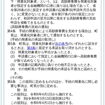
下「簡素化対象者」という。)
は、高額療養費を簡素化対象
者が指定する金融機関の口座に振り込む場合であって、省
令第28条の2に規定する申請書の記載事項
(申請年月日を除
く。)
に変更がないときは、省令第27条の16の規定にかか
わらず、初回申請の翌月以降に発生する高額療養費の支給
申請を省略できるものとする。
(高額療養費の支給の通知)
第4条
手続の簡素化により高額療養費を支給する場合は、町
長は、簡素化対象者に対して通知するものとする。
(手続の簡素化の承認の取消し)
第5条
町長は、簡素化対象者が
次の各号
のいずれかに該当す
るときは、
第3条
に規定する承認を取り消すものとする。
(1)
簡素化対象者から申出があったとき。
(2)
申請書において指定した金融機関の口座へ高額療養費
が振り込めなくなったとき。
(3)
申請書の記載内容に偽りその他不正があったとき。
(4)
その他町長が手続の簡素化の承認を不適当と認めたと
き。
(その他)
第6条
この規則に定めるもののほか、手続の簡素化に関し必
要な事項は、町長が別に定める。
附
則
この規則は、令和5年4月1日から施行する。
附
則
(令和5年3月13日
規則第12号)
この規則は、令和5年4月1日から施行する。