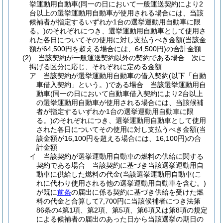
挙運動用自動車
(同一の日において一般運送契約により2
台以上の選挙運動用自動車が使用される場合には、当該
候補者が指定するいずれか1台の選挙運動用自動車に限
る。)
のそれぞれにつき、選挙運動用自動車として使用さ
れた各日についてその使用に対し支払うべき金額
(当該金
額が64,500円を超える場合には、64,500円)
の合計金額
(2)
当該契約が一般運送契約以外の契約である場合 次に
掲げる区分に応じ、それぞれに定める金額
ア
当該契約が選挙運動用自動車の借入契約
(以下「自動
車借入契約」という。)
である場合 当該選挙運動用自
動車
(同一の日において自動車借入契約により2台以上
の選挙運動用自動車が使用される場合には、当該候補
者が指定するいずれか1台の選挙運動用自動車に限
る。)
のそれぞれにつき、選挙運動用自動車として使用
された各日についてその使用に対し支払うべき金額
(当
該金額が16,100円を超える場合には、16,100円)
の合
計金額
イ
当該契約が選挙運動用自動車の燃料の供給に関する
契約である場合 当該契約に基づき当該選挙運動用自
動車に供給した燃料の代金
(当該選挙運動用自動車
(こ
れに代わり使用される他の選挙運動用自動車を含む。)
が既に
前条
の届出に係る契約に基づき供給を受けた燃
料の代金と合算して7,700円に当該候補者につき法第
86条の4第1項、第2項、第5項、第6項又は第8項の規定
による候補者の届出のあった日から当該選挙の期日の