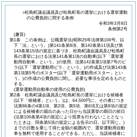
○松島町議会議員及び松島町長の選挙における選挙運動
の公費負担に関する条例
令和3年3月8日
条例第2号
(趣旨)
第1条
この条例は、公職選挙法
(昭和25年法律第100号。以
下「法」という。)
第141条第8項、第142条第11項及び第
143条第15項の規定に基づき、松島町議会議員及び松島町
長の選挙における法第141条第1項の自動車
(以下「選挙運
動用自動車」という。)
の使用、法第142条第1項第7号のビ
ラ
(以下「選挙運動用ビラ」という。)
の作成及び法第143条
第1項第5号のポスター
(以下「選挙運動用ポスター」とい
う。)
の作成の公費負担に関し、必要な事項を定めるものと
する。
(選挙運動用自動車の使用の公費負担)
第2条
松島町議会議員及び松島町長の選挙における候補者
(以下「候補者」という。)
は、64,500円に、その者につき
法第86条の4第1項、第2項、第5項、第6項又は第8項の規定
による候補者の届出のあった日から当該選挙の期日の前日
(法第100条第4項の規定により投票を行わないこととなっ
たときは、同条第5項の規定による告示の日。以下同じ。)
までの日数を乗じて得た金額の範囲内で、選挙運動用自動
車を無料で使用することができる。
ただし、当該候補者に