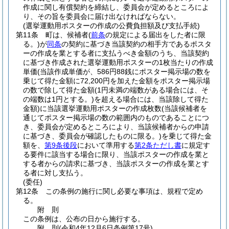
作成に関し有償契約を締結し、委員会が定めるところによ
り、その旨を委員会に届け出なければならない。
(選挙運動用ポスターの作成の公費負担額及び支払手続)
第11条
町は、候補者
(
前条
の規定による届出をした者に限
る。)
が
同条
の契約に基づき当該契約の相手方であるポスタ
ーの作成を業とする者に支払うべき金額のうち、当該契約
に基づき作成された選挙運動用ポスターの1枚当たりの作成
単価
(当該作成単価が、586円88銭にポスター掲示場の数を
乗じて得た金額に72,200円を加えた金額をポスター掲示場
の数で除して得た金額
(1円未満の端数がある場合には、そ
の端数は1円とする。)
を超える場合には、当該除して得た
金額)
に当該選挙運動用ポスターの作成枚数
(当該候補者を
通じてポスター掲示場の数の範囲内のものであることにつ
き、委員会が定めるところにより、当該候補者からの申請
に基づき、委員会が確認したものに限る。)
を乗じて得た金
額を、
第9条後段
において準用する
第2条ただし書
に規定す
る要件に該当する場合に限り、当該ポスターの作成を業と
する者からの請求に基づき、当該ポスターの作成を業とす
る者に対し支払う。
(委任)
第12条
この条例の施行に関し必要な事項は、規程で定め
る。
附
則
この条例は、公布の日から施行する。
附
則
(令和4年12月6日
条例第17号)