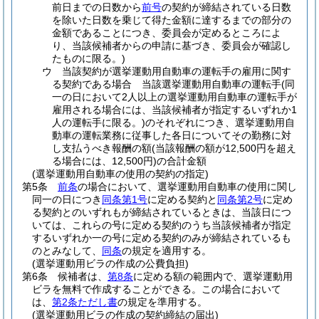
前日までの日数から
前号
の契約が締結されている日数
を除いた日数を乗じて得た金額に達するまでの部分の
金額であることにつき、委員会が定めるところによ
り、当該候補者からの申請に基づき、委員会が確認し
たものに限る。)
ウ
当該契約が選挙運動用自動車の運転手の雇用に関す
る契約である場合 当該選挙運動用自動車の運転手
(同
一の日において2人以上の選挙運動用自動車の運転手が
雇用される場合には、当該候補者が指定するいずれか1
人の運転手に限る。)
のそれぞれにつき、選挙運動用自
動車の運転業務に従事した各日についてその勤務に対
し支払うべき報酬の額
(当該報酬の額が12,500円を超え
る場合には、12,500円)
の合計金額
(選挙運動用自動車の使用の契約の指定)
第5条
前条
の場合において、選挙運動用自動車の使用に関し
同一の日につき
同条第1号
に定める契約と
同条第2号
に定め
る契約とのいずれもが締結されているときは、当該日につ
いては、これらの号に定める契約のうち当該候補者が指定
するいずれか一の号に定める契約のみが締結されているも
のとみなして、
同条
の規定を適用する。
(選挙運動用ビラの作成の公費負担)
第6条
候補者は、
第8条
に定める額の範囲内で、選挙運動用
ビラを無料で作成することができる。
この場合において
は、
第2条ただし書
の規定を準用する。
(選挙運動用ビラの作成の契約締結の届出)