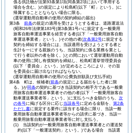
係る供託物が法第93条第1項
(同条第2項において準用する
場合を含む。)
の規定により松島町
(以下「町」という。)
に
帰属することとならない場合に限る。
(選挙運動用自動車の使用の契約締結の届出)
第3条
前条
の規定の適用を受けようとする者は、道路運送法
(昭和26年法律第183号)
第3条第1号ハに規定する一般乗用
旅客自動車運送事業を経営する者
(以下「一般乗用旅客自動
車運送事業者」という。)
その他の者
(
次条第2号
に規定する
契約を締結する場合には、当該適用を受けようとする者と
生計を一にする親族のうち、当該契約に係る業務を業とし
て行う者以外の者を除く。)
との間において選挙運動用自動
車の使用に関し有償契約を締結し、松島町選挙管理委員会
(以下「委員会」という。)
が定めるところにより、その旨
を委員会に届け出なければならない。
(選挙運動用自動車の使用の公費負担額及び支払手続)
第4条
町は、候補者
(
前条
の規定による届出をした者に限
る。)
が
同条
の契約に基づき当該契約の相手方である一般乗
用旅客自動車運送事業者その他の者
(以下「一般乗用旅客自
動車運送事業者等」という。)
に支払うべき金額のうち、
次
の各号
に掲げる区分に応じ
当該各号
に定める金額を、
第2条
ただし書
に規定する要件に該当する場合に限り、当該一般
乗用旅客自動車運送事業者等からの請求に基づき、当該一
般乗用旅客自動車運送事業者等に対し支払う。
(1)
当該契約が一般乗用旅客自動車運送事業者との運送契
約
(以下「一般運送契約」という。)
である場合 当該選