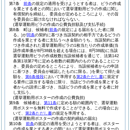
第7条
前条
の規定の適用を受けようとする者は、ビラの作成
を業とする者との間において選挙運動用ビラの作成に関し
有償契約を締結し、委員会が定めるところにより、その旨
を委員会に届け出なければならない。
(選挙運動用ビラの作成の公費負担額及び支払手続)
第8条
町は、候補者
(
前条
の規定による届出をした者に限
る。)
が
同条
の契約に基づき当該契約の相手方であるビラの
作成を業とする者に支払うべき金額のうち、当該契約に基
づき作成された選挙運動用ビラの1枚当たりの作成単価
(当
該作成単価が8円38銭を超える場合には、8円38銭)
に当該
選挙運動用ビラの作成枚数
(当該候補者を通じて、法第142
条第1項第7号に定める枚数の範囲内のものであることにつ
き、委員会の定めるところにより、当該候補者からの申請
に基づき、委員会が確認したものに限る。)
を乗じて得た金
額を、
第6条後段
において準用する
第2条ただし書
に規定す
る要件に該当する場合に限り、当該ビラの作成を業とする
者からの請求に基づき、当該ビラの作成を業とする者に対
し支払う。
(選挙運動用ポスターの作成の公費負担)
第9条
候補者は、
第11条
に定める額の範囲内で、選挙運動
用ポスターを無料で作成することができる。
この場合にお
いて、
第2条ただし書
の規定を準用する。
(選挙運動用ポスターの作成の契約締結の届出)
第10条
前条
の規定の適用を受けようとする者は、ポスター
の作成を業とする者との間において選挙運動用ポスターの